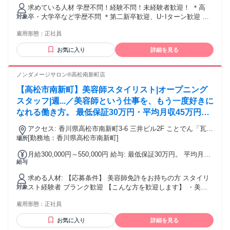
払われる通勤・皆勤・家族手当金額：なし 全員に一律で支払
求めている人材 学歴不問！経験不問！未経験者歓迎！ ＊高
われるその他手当金額：あり 【給与詳細】 1．ゼネラル社員
卒・大学卒など学歴不問 ＊第二新卒歓迎、U･Iターン歓迎 ＊
対象
（全国転勤あり） 月給23万9000円～32万円 ※上記給与には
主婦･主夫歓迎（主婦パートさん活躍中） ＊ブランクOK！時
一律地域手当（1万5000円）を含みます ※上記にプラスして
雇用形態：
正社員
短勤務OK ＊40代以上も応募可、50代以上も応募可 ー 【こん
赴任手当･住宅補助･時間外手当などの支給あり 2．レギュラ
な方にピッタリ】 ・人と話すことが好きな方 ・子育て後、仕
ー社員（全国転勤なし） 月給21万円～27万4000円 ※上記給
お気に入り
詳細を見る
事に復帰したい方 ・和服や着物が好き！興味や憧れがある方
与には一律地域手当を含みます ※赴任手当･住宅補助･時間外
・着付けの経験がある方 ・安定の大手企業で長く活躍したい
手当は対象外となります 【昇給あり・昇格あり】 年1回（4
方 ・パート勤務から正社員として安定したい方 ・服飾の専門
ノンダメージサロン®︎高松南新町店
月） 【賞与あり】 年2回（6月、12月） 【各種手当】 ・通勤
学校または大学を卒業された方 ・ハローワークでお仕事を探
交通費支給（月上限5万円） ・時間外手当あり ・夜間手当あ
【高松市南新町】美容師スタイリスト|オープニング
されている方 【下記経験者歓迎】 ・ファッション業界での接
り（月最大7000円） ・出張手当あり ・家族手当あり（扶養家
客サービス └アパレル販売、古着屋販売、 子供服販売 ・百貨
スタッフ|週...／美容師という仕事を、もう一度好きに
族1名:月1万5000円、2名:月1万9500円、3名:月2万4000円）
店やデパート、ショッピングモール での接客・販売 ・化粧
なれる働き方。 最低保証30万円・平均月収45万円・
・住宅手当あり（住宅補助／★） ・引越し手当あり（全額支
品、コスメ、美容系の接客販売 ・飲食店（カフェ、喫茶店、
給／★） ・赴任手当（10万円／★） ・帰省手当（年1回、2万
週休2〜3日選択可能・フレックス制度・マンツーマ
居酒屋など） ・ホテル受付、結婚式、ブライダル、 ウェディ
アクセス: 香川県高松市南新町3-6 三井ビル2F ことでん「瓦町
円以上の往復交通費全額支給／★） ※経験･スキルを考慮し給
ン施術・集客は会社が担当。 働き方が変わると、人
ング、エステサロン関連サービス業 ・事務職、営業職、保険
駅」より徒歩5分 南新町商店街内
[勤務地：香川県高松市南新町]
場所
与を決定します ※（★）：ゼネラル社員のみ対象の手当･制度
生は変わります。
営業、コールセンター ー ＼＼ スタッフの声 ／／ Q.入社のき
です
月給300,000円～550,000円 給与: 最低保証30万円。 平均月収
っかけを教えてください A.もともと接客の仕事が好きで、 い
給与
45万円。 月収50万円以上も可能です。 歩合給あり。 技術売
つか自分の「好き」を仕事にしたい と思っていました。 以前
上に応じて給与アップ。 集客は会社が担当するため、お客様
から着物や日本文化に興味があり、 魅力をもっと多くの方に
求める人材: 【応募条件】 美容師免許をお持ちの方 スタイリ
づくりに悩む必要はありません。 安心して技術を磨きなが
伝えられる仕事に 挑戦したいと思ったのがきっかけです！ Q.
スト経験者 ブランク歓迎 【こんな方を歓迎します】 ・美容
対象
ら、長く働ける給与設計になっています。
入社の決め手は？ A.福利厚生や研修制度が充実していたこと
師という仕事が好き ・一人のお客様と丁寧に向き合いたい ・
が 大きかったです。 再就職制度やサポート体制が整ってい
雇用形態：
正社員
髪質改善を学びたい ・技術で選ばれる美容師になりたい ・長
て、 将来を見据えて働ける安心感がありました。 また、年間
く美容師を続けたい ・家族との時間も大切にしたい ・仕事も
休日や休みの取りやすさも魅力でした。 Q.働いてみて感じた
お気に入り
詳細を見る
人生も充実させたい ・ブランクから復帰したい 【こんな方に
ことは？ A.会社全体で社員を大切にしている雰囲気があり、