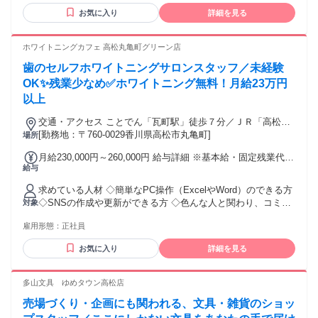
明るい元気なお客様対応を 心がけることができる方 ＊お話を
■通勤手当：月5000円
お気に入り
詳細を見る
するのが好きな方 ＊時間を守って業務に取り組める方 （船の
スケジュールが決まっている為） ⏩今働いているスタッフの
志望動機は？ ￣￣￣￣￣￣￣￣￣￣￣￣￣￣￣￣￣￣￣￣ ＊
ホワイトニングカフェ 高松丸亀町グリーン店
「船で働いてみたかった！」 「人と接する事やお話しするの
歯のセルフホワイトニングサロンスタッフ／未経験
が好き！」 「接客が得意！」 など、理由はさまざま♪ ＊ブラ
ンクからの仕事復帰も応援するので 気兼ねなく挑戦して下さ
OK✨残業少なめ✅ホワイトニング無料！月給23万円
いね☆
以上
交通・アクセス ことでん「瓦町駅」徒歩７分／ＪＲ「高松
駅」徒歩１５分
[勤務地：〒760-0029香川県高松市丸亀町]
場所
月給230,000円～260,000円 給与詳細 ※基本給・固定残業代の
給与
総額 基本給：月給 20万4000円 〜 23万4000円 固定残業代：
あり 1ヶ月あたり2万6000円（固定残業時間：1ヶ月あたり17
求めている人材 ◇簡単なPC操作（ExcelやWord）のできる方
時間） 固定残業時間を超えた勤務時間については別途残業代
◇SNSの作成や更新ができる方 ◇色んな人と関わり、コミュ
対象
を支給する 【一律手当】 全員に一律で支払われる通勤・皆
ニケーションをとるのが好きな方 ◇美容に興味のある方 ◇主
勤・家族手当金額：なし 全員に一律で支払われるその他手当
雇用形態：
正社員
体的に行動できる方 ◇キャリアアップを考えている方 ◇長期
金額：なし ■給与詳細 ￣￣￣￣￣￣￣￣￣￣￣￣￣￣￣￣ 基
的に働きたいと思っている方 ♦こんな経験のある方にもおすす
本給：204,000円 固定残業代：26,000円 ■その他 ￣￣￣￣￣
お気に入り
詳細を見る
めです◎ ・営業職・接客業・ネイルサロン ・ブライダルサロ
￣￣￣￣￣￣￣￣￣￣￣ ◆交通費：全額支給 ◆店長手当：
ン・美容部員 ・アイリスト・エステ・セラピスト ・歯科衛生
20,000円（試用期間終わり次第立候補制） ◆毎年昇給あり 年
士・歯科助手 …等
多山文具 ゆめタウン高松店
間1万～1万5000円以上昇給も可能！ インセンティブ次第では
28万～29万円以上も見込めます♪ ◆賞与：年2回 1月～6月：7
売場づくり・企画にも関われる、文具・雑貨のショッ
月、7月～12月：翌1月支給 契約6か月経過後から対象 主に個