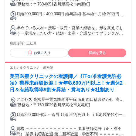
[勤務地：〒760-0051香川県高松市南新町]
場所
月給200,000円～400,000円 給与詳細 基本給：月給 20万円 〜
給与
40万円 固定残業代：なし 【一律手当】 全員に一律で支払わ
れる通勤・皆勤・家族手当金額：なし 全員に一律で支払われ
求めている人材 • 接客・販売・営業の経験を、形を変えても
るその他手当金額：なし 成果報酬がございます。
う一度活かしたい方 • 結婚・出産・介護などでブランクがあ
対象
るが、現場に戻ることを検討している方 • 「売る」よりも、
雇用形態：
正社員
「お客様と一緒に選ぶ」プロセスを大切にしたい方 • 相手の
話を最後まで聞き、状況を整理して提案することが得意な方 •
お気に入り
詳細を見る
地域に根ざした仕事を通じて、顔なじみのお客様と長く関わ
っていきたい方 • 落ち着いた空間で、腰を据えて働ける職場
を探している方 【応募条件】 • 未経験OK（眼鏡知識不要） •
エミナルクリニック 高松院
接客・販売経験があれば歓迎（アパレル・雑貨など） • 人と
美容医療クリニックの看護師／《正or准看護免許必
話すことが好きな方 • 学び続ける姿勢をお持ちの方 • 地域に
根ざして働きたい方
須》業界未経験歓迎！★年収690万円以上！★週休2
日＆有給取得率9割★昇給・賞与あり★社割あり
アクセス 高松琴平電気鉄道琴平線 瓦町西口徒歩約7分、高松
琴平電気鉄道長尾線 瓦町西口徒歩約7分、高松琴平電気鉄道志
[勤務地：〒760-0029香川県高松市丸亀町]
場所
度線 瓦町西口徒歩約7分
月給320,000円以上 給与 月給 32万円以上 （固定残業代や一律
給与
手当を含む） 固定残業代：1ヶ月あたり4万3900円（固定残業
時間：23時間） 固定残業時間を超えた勤務時間については別
資格 ＝＝＝＝＝＝＝＝＝＝＝＝＝ 要看護師免許（正・准不
途残業代を支給する 交通費：交通費支給
問） 業界未経験歓迎 第二新卒歓迎・学歴不問 ＝＝＝＝＝＝
対象