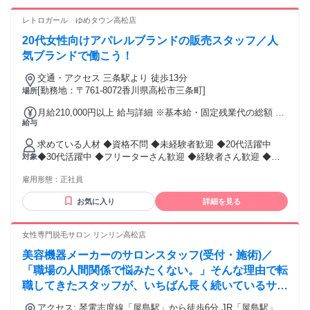
は向いていません】 ・SNSで有名になりたい ・売上競争を楽
サポート制度も想像以上に充実していました。 スタッフ同士
しみたい ・短期間で数をこなしたい ・自分ブランドを優先し
レトロガール ゆめタウン高松店
も相談しやすく、 風通しの良い職場だと感じています。 ー
たい
20代女性向けアパレルブランドの販売スタッフ／人
気ブランドで働こう！
交通・アクセス 三条駅より 徒歩13分
[勤務地：〒761-8072香川県高松市三条町]
場所
月給210,000円以上 給与詳細 ※基本給・固定残業代の総額 基
給与
本給：月給 18万1800円 〜 固定残業代：あり 1ヶ月あたり2万
8200円 〜 2万8200円（固定残業時間：1ヶ月あたり20時間 〜
求めている人材 ◆資格不問 ◆未経験者歓迎 ◆20代活躍中
20時間） 固定残業時間を超えた勤務時間については別途残業
◆30代活躍中 ◆フリーターさん歓迎 ◆経験者さん歓迎 ◆主
対象
代を支給する 【一律手当】 全員に一律で支払われる通勤・皆
婦(夫)さん歓迎 ◆フリーターさん歓迎 ◆ブランクOK 【こん
勤・家族手当金額：なし 全員に一律で支払われるその他手当
雇用形態：
正社員
な方大歓迎です】 ◆RETRO GIRLが好きな方 ◆ファッション
金額：なし 交通費全額支給
が好き ◆おしゃれが好き ◆人と話すのが好き ◆最新のトレ
お気に入り
詳細を見る
ンドに敏感な方 ◆チームワークを大切にできる方 ◆キャリア
アップしたい方 ◆店舗運営に関わる経験を積みたい方 ◆アパ
レル業務にチャレンジしたい方歓迎 性別の条件と理由：女性
女性専門脱毛サロン リンリン高松店
限定（ポジティブアクション）
美容機器メーカーのサロンスタッフ(受付・施術)／
「職場の人間関係で悩みたくない。」そんな理由で転
職してきたスタッフが、いちばん長く続いているサロ
ン✨
アクセス: 琴電志度線「屋島駅」から徒歩6分 JR「屋島駅」か