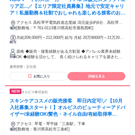
パート・アルバイトの経験問わず活躍いただけます！" ★稼ぎ
たい！ ★トーク力を活かしたい！ ★正当に評価してもらって
リア正...／【エリア限定社員募集】地元で安定キャリ
上を目指したい！ ★生活水準を上げたい！ ★高価な欲しいも
ア！私服勤務＆社割でおしゃれも楽しめる接客のお仕
のを買いたい！ といった向上心と ガッツがある方を待ってま
事♪
す！
アクセス 高松琴平電気鉄道志度線 潟元徒歩約6分、高松琴平
電気鉄道志度線 琴電屋島徒歩約12分、ＪＲ高徳線 屋島徒歩約
[勤務地：〒761-0113香川県高松市屋島西町]
場所
17分
月給209,000円～212,000円 給与 月給 20万9000円～21万2000
給与
円 （固定残業代や一律手当を含む） 固定残業代：1ヶ月あた
り2万6700円～2万7000円（固定残業時間：20時間） 固定残業
資格 ◆販売・接客経験がある方歓迎 ◆アパレル業界未経験
時間を超えた勤務時間については別途残業代を支給する 給与
OK ◆経験を活かして、 長く続けられるキャリアを築きたい
対象
金額には一律社内会費補助手当含む 交通費：交通費支給 ◆交
方 ※高卒以上 ※第二新卒者歓迎 ＜こんな方にオススメ＞ ★
通費支給 (5万円まで)◆車 / バイク / 自転車通勤OK
雇用形態：
正社員
好きな街で、安定して働きたい ★靴や洋服などオシャレに興
味がある ★スニーカーが大好きでトレンドにも敏感 ★お客様
お気に入り
詳細を見る
との会話を大切にしたい ★チームで目標を追いかけるのが好
き ＜これまでの経験が活かせます＞ アパレル販売 、スポー
ツ用品販売、飲食、保育士、美容師、サービス、営業、オフ
オルビス株式会社
ィスワーク、介護、スポーツ選手、自衛隊員など人と接する
仕事の経験がある方は特に歓迎 現在アルバイト・パート・契
スキンケアコスメの販売接客 即日内定可!／【10月
約・派遣社員の方も、正社員としての安定キャリアへのステ
入社募集スタート！】オルビスのビューティーアドバ
ップアップ応援！ ＜勤務地補足＞ ◆人員状況により引越しを
イザー/未経験OK/髪色・ネイル自由/有給取得率
伴わない範囲内（自宅から1時間半以内）で 配属店舗はご応募
82.5%~
いただいた店舗にならない可能性もございます。 ◆将来的に
アクセス: 琴電・琴平線「三条駅」下車
勤務先が変わる場合もありますが転居を伴う転勤は一切あり
[勤務地：香川県高松市三条町]
場所
ません。 地域を限定して勤務される方の募集です。 ◆Uター