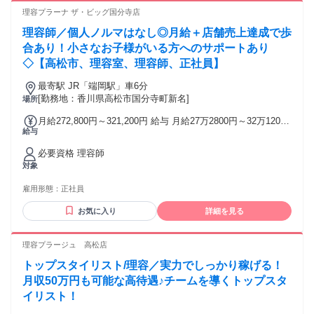
れない方へ、弊社では 内定後の入社時期を最大2~3ヶ月後で
理容プラーナ ザ・ビッグ国分寺店
も 先延ばしにするなど、状況に応じて 相談可能です。できる
限りあなたの ご都合に寄り添う形で入社時期は 決定しますの
理容師／個人ノルマはなし◎月給＋店舗売上達成で歩
でぜひご応募ください。
合あり！小さなお子様がいる方へのサポートあり
✿┈┈┈┈┈┈┈┈┈┈┈┈┈┈┈┈✿
◇【高松市、理容室、理容師、正社員】
最寄駅 JR「端岡駅」車6分
[勤務地：香川県高松市国分寺町新名]
場所
月給272,800円～321,200円 給与 月給27万2800円～32万1200
給与
円 ※経験・能力により異なる ※月給には固定残業手当8万
1840円を含む ※固定残業代について 固定残業手当は残業の有
必要資格 理容師
無に関わらず、55時間分（8万1840円）を支給し、超過分は別
対象
途支給します ★残業は平均月44時間ですが、55時間分支給し
ます。
雇用形態：
正社員
お気に入り
詳細を見る
理容プラージュ 高松店
トップスタイリスト/理容／実力でしっかり稼げる！
月収50万円も可能な高待遇♪チームを導くトップスタ
イリスト！