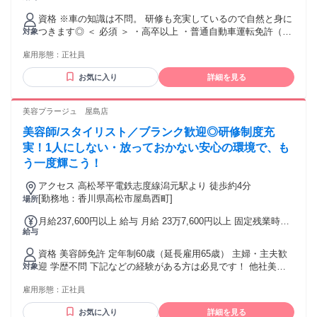
も...」そんな 少しのわだかまりを抱えている方へ。 あなたの
す ・賞与年2回（6月・12月） ※昨年度実績：3.4カ月分 ・昇
接客やヒアリング・提案で お客様の商品はより価値あるもの
資格 ※車の知識は不問。 研修も充実しているので自然と身に
給年1回（7月） ※残業代別途全額支給 サービス残業は一切あ
へ。 そんなあなただからこその 販売を経験できる環境です。
つきます◎ ＜ 必須 ＞ ・高卒以上 ・普通自動車運転免許（AT
対象
りません♪ ・経験やスキルを考慮して給与を決定します。 ・
✥【提案販売経験者】 ￣￣￣￣￣￣￣￣￣￣￣￣￣￣￣￣￣
可） ・60歳未満の方(定年のため) ＜ 歓迎 ＞ ・未経験歓迎 ・
定期昇給なので、毎年必ず月給がアップ。 着実にキャリアス
お客様の状況に応じた提案に 自信はあるものの、実績のみを
雇用形態：
正社員
第二新卒歓迎 ・ブランクＯＫ ＜ ぜひご応募ください！ ＞ ・
テップを踏むことができます◎ ＜＜ その他手当も充実 ＞＞
常に追い続けて将来の疲弊している 自分を想像してしまう方
人と関わるのが好き ・ チームで取り組むことが好き ・ 安定
・役職手当 店長手当：30,000円/月 副店長手当：5,000円/月
へ。 その素晴らしい経験を評価されつつ、 ワークライフバラ
お気に入り
詳細を見る
した大手企業に勤めたい ・ ワークライフバランスを大切に働
・資格手当 危険物取扱者乙種第4類：3000円/月 3級自動車整
ンスを確保し 産休・育休後のキャリアも 継続できる環境で
きたい ・ スキルアップしてキャリアを磨きたい ＜ 経験・資
備士：5000円/月 2級自動車整備士：1万円/月 検査員：2万
す。 ✿┈┈┈┈┈┈┈┈┈┈┈┈┈┈┈┈✿ 《入社時期のご
格は考慮します◎ ＞ ・危険物取扱者 ・自動車整備・板金の
美容プラージュ 屋島店
5000円/月 …など 交通費：交通費支給
相談可能》 転職したいけど引き継ぎなどで現職を すぐには離
業務経験 ・2級・3級整備士資格 ・自動車検査員資格 ※資格
れられない方へ、弊社では 内定後の入社時期を最大2~3ヶ月
美容師/スタイリスト／ブランク歓迎◎研修制度充
取得支援制度あり 働きながら資格取得と経験が積めます ＜＜
後でも 先延ばしにするなど、状況に応じて 相談可能です。で
未経験スタートも大歓迎！ ＞＞ 前職ではこんな経験がある方
実！1人にしない・放っておかない安心の環境で、も
きる限りあなたの ご都合に寄り添う形で入社時期は 決定しま
も活躍中です！ ・法人営業・ルート営業・電気工事士 ・エン
う一度輝こう！
すのでぜひご応募ください。
ジニア・品質管理・設備管理 ・物流・製造スタッフ・ドライ
✿┈┈┈┈┈┈┈┈┈┈┈┈┈┈┈┈✿ 《書類不要のWebカ
バー ・飲食店・不動産・工場・販売サービス業
アクセス 高松琴平電鉄志度線潟元駅より 徒歩約4分
ジュアル面談実施》 弊社では入社後のギャップが無いよう、
[勤務地：香川県高松市屋島西町]
場所
書類・企業研究不要で参加いただく 「Webカジュアル面談」
を実施中♪ 大きな不安も小さな不安も、 求人だけではわから
月給237,600円以上 給与 月給 23万7,600円以上 固定残業時間
ないことを ざっくばらんに相互理解のために 会話ベースで実
給与
（トータル） 44時間/月 残業代 5万9,400円以上 研修中 月給
施していますので 緊張せずにご参加・ご応募ください。
23万7,600円以上（研修期間 6 ヶ月） 研修中 固定残業時間
資格 美容師免許 定年制60歳（延長雇用65歳） 主婦・主夫歓
✿┈┈┈┈┈┈┈┈┈┈┈┈┈┈┈┈✿
（トータル） 44時間/月 研修中 残業代 5万9,400円以上 固定
迎 学歴不問 下記などの経験がある方は必見です！ 他社美容
対象
時間外手当（44h分）59,400円以上含む。超過分別途支給。
室(美容院)・ヘアカット専門店・ヘアカラー専門店・美容サロ
※給与は経験・能力により異なる ※上記給与は22日出勤の給
雇用形態：
正社員
ンなどでの美容師 スタイリスト、ヘアセット、ヘッドスパな
与【下記月給例欄を参照】 ※歩合給あり ※インセンティブあ
どの経験
り
お気に入り
詳細を見る