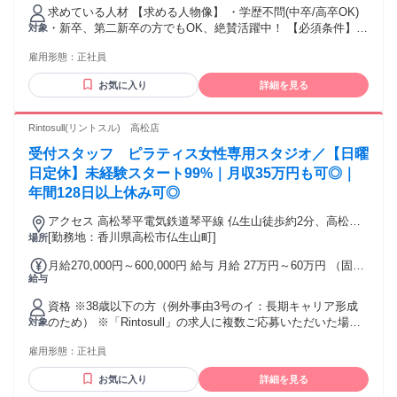
れる通勤・皆勤・家族手当金額：なし 全員に一律で支払われ
求めている人材 【求める人物像】 ・学歴不問(中卒/高卒OK)
るその他手当金額：なし 30万円～＋インセンティブ ※経験・
・新卒、第二新卒の方でもOK、絶賛活躍中！ 【必須条件】
対象
スキルに応じて決定いたします。 賞与：年2回
普通自動車運転免許 【歓迎要件】 ※必須ではありません ・N
雇用形態：
正社員
検1級以上の方 ・ブランクOK ・仕事に熱心で、稼ぎたい思い
が強い方 ・コミュニケーションを取ることがお好きな方又
お気に入り
詳細を見る
は、 得意とされる方 ・チャレンジ精神がある方 【活かして
いただけるご経験】 ※必須ではありません ・個人営業、法人
営業、不動産営業問わず、 何かしらの営業経験をお持ちの方
Rintosull(リントスル) 高松店
・セールスや接客販売などの経験をお持ちの方。 ・正社員や
受付スタッフ ピラティス女性専用スタジオ／【日曜
パート・アルバイトの経験問わず活躍いただけます！" ★稼ぎ
たい！ ★トーク力を活かしたい！ ★正当に評価してもらって
日定休】未経験スタート99%｜月収35万円も可◎｜
上を目指したい！ ★生活水準を上げたい！ ★高価な欲しいも
年間128日以上休み可◎
のを買いたい！ といった向上心と ガッツがある方を待ってま
す！
アクセス 高松琴平電気鉄道琴平線 仏生山徒歩約2分、高松琴
平電気鉄道琴平線 空港通り徒歩約15分、高松琴平電気鉄道琴
[勤務地：香川県高松市仏生山町]
場所
平線 一宮（香川県）徒歩約26分 琴電琴平線 空港通り駅から
月給270,000円～600,000円 給与 月給 27万円～60万円 （固定
徒歩で11分 琴電琴平線 仏生山駅から徒歩で23分 琴電琴平線
給与
残業代や一律手当を含む） 固定残業代：1ヶ月あたり1万5880
一宮駅から徒歩で25分 アクセス：ゆめタウン高松から車で10
円（固定残業時間：10時間） 固定残業時間を超えた勤務時間
分 ※自動車通勤可（規定あり）※従業員用駐車場あり
資格 ※38歳以下の方（例外事由3号のイ：長期キャリア形成
については別途残業代を支給する ・転居を伴う異動はござい
のため） ※「Rintosull」の求人に複数ご応募いただいた場合
対象
ません。 ・配属店舗は人員状況により決定します。 ・その
でも、選考のご案内は1回のみとなります。複数のご応募はお
他、手当別途支給。 ・固定残業代：1万5880円/10時間（時間
雇用形態：
正社員
控えくださいませ。 【職種・業種未経験者、第二新卒者、歓
超過分は追加で支給）含む ＜1年目から稼げます＞ 入社1年目
迎！】 ・学歴不問 ・20代・30代の女性が多数活躍中！ ・イ
で月収38万円を 実現した社員も多数！ （月給30万円+住宅手
お気に入り
詳細を見る
ンストラクター未経験者OK ・フィットネス業界（ジム・ヨ
当5万円+インセン3万円） ＜手厚い手当で生活応援＞ 【諸手