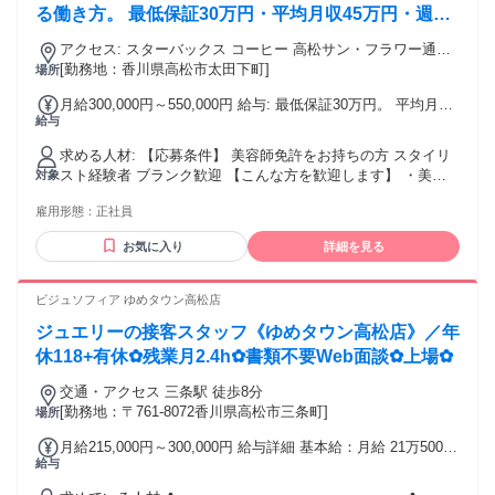
訪問看護師,医療事務,デイサービス看護師, 病棟勤務,訪問看護,
る働き方。 最低保証30万円・平均月収45万円・週休
介護施設, リラクゼーションセラピスト,マッサージ, アロマセ
2〜3日選択可能・フレックス制度・マンツーマン施
ラピスト,セラピスト,もみほぐし, ヘッドスパ,美容,脱毛,接客
アクセス: スターバックス コーヒー 高松サン・フラワー通り
術・集客は会社が担当。 働き方が変わると、人生は
販売などのご経験者
店より徒歩3分
[勤務地：香川県高松市太田下町]
場所
変わります。
月給300,000円～550,000円 給与: 最低保証30万円。 平均月収
給与
45万円。 月収50万円以上も可能です。 歩合給あり。 技術売
上に応じて給与アップ。 集客は会社が担当するため、お客様
求める人材: 【応募条件】 美容師免許をお持ちの方 スタイリ
づくりに悩む必要はありません。 安心して技術を磨きなが
スト経験者 ブランク歓迎 【こんな方を歓迎します】 ・美容
対象
ら、長く働ける給与設計になっています。
師という仕事が好き ・一人のお客様と丁寧に向き合いたい ・
雇用形態：
正社員
髪質改善を学びたい ・技術で選ばれる美容師になりたい ・長
く美容師を続けたい ・家族との時間も大切にしたい ・仕事も
お気に入り
詳細を見る
人生も充実させたい ・ブランクから復帰したい 【こんな方に
は向いていません】 ・SNSで有名になりたい ・売上競争を楽
しみたい ・短期間で数をこなしたい ・自分ブランドを優先し
ビジュソフィア ゆめタウン高松店
たい
ジュエリーの接客スタッフ《ゆめタウン高松店》／年
休118+有休✿残業月2.4h✿書類不要Web面談✿上場✿
交通・アクセス 三条駅 徒歩8分
[勤務地：〒761-8072香川県高松市三条町]
場所
月給215,000円～300,000円 給与詳細 基本給：月給 21万5000
給与
円 〜 30万円 固定残業代：なし 【一律手当】 全員に一律で支
払われる通勤・皆勤・家族手当金額：なし 全員に一律で支払