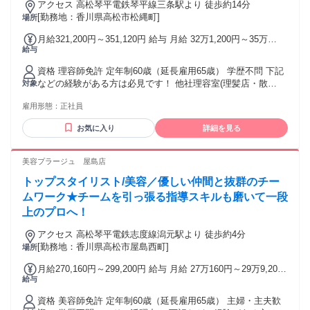
アクセス 高松琴平電鉄琴平線三条駅より 徒歩約14分
[勤務地：香川県高松市松縄町]
場所
月給321,200円～351,120円 給与 月給 32万1,200円～35万
給与
1,120円 固定残業時間（トータル） 44時間/月 残業代 8万300
円～8万7,780円 研修中 月給 32万1,200円～35万1,120円（研
資格 理容師免許 定年制60歳（延長雇用65歳） 学歴不問 下記
修期間 6 ヶ月） 研修中 固定残業時間（トータル） 44時間/月
などの経験がある方は必見です！ 他社理容室(理髪店・散
対象
研修中 残業代 8万300円～8万7,780円 固定時間外手当（44h
髪)・ヘアカット専門店・ヘアカラー専門店などで、理容師 ス
分）80,300円～87,780円含む。超過分別途支給。 ※上記給与
雇用形態：
正社員
タイリストなど
は22日出勤の給与 ※給与は経験・能力により異なる ※歩合は
店舗売上に応じて支給
お気に入り
詳細を見る
美容プラージュ 屋島店
トップスタイリスト/美容／優しい仲間と抜群のチー
ムワーク★チームを引っ張る指導スキルも磨いて一段
上のプロへ！
アクセス 高松琴平電鉄志度線潟元駅より 徒歩約4分
[勤務地：香川県高松市屋島西町]
場所
月給270,160円～299,200円 給与 月給 27万160円～29万9,200
給与
円 固定残業時間（トータル） 44時間/月 残業代 6万7,540円～
7万4,800円 研修中 月給 27万160円～29万9,200円（研修期間
資格 美容師免許 定年制60歳（延長雇用65歳） 主婦・主夫歓
6 ヶ月） 研修中 固定残業時間（トータル） 44時間/月 研修中