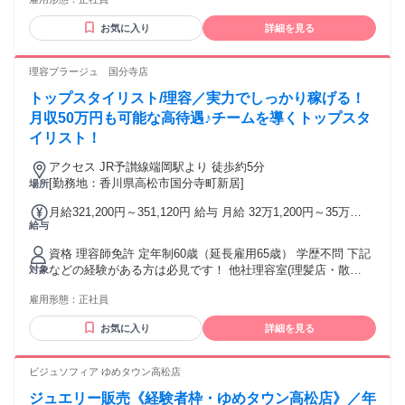
ンなどでの美容師 スタイリスト、ヘアセット、ヘッドスパな
与【下記月給例欄を参照】 ※歩合給あり ※インセンティブあ
どの経験
り
お気に入り
詳細を見る
理容プラージュ 国分寺店
トップスタイリスト/理容／実力でしっかり稼げる！
月収50万円も可能な高待遇♪チームを導くトップスタ
イリスト！
アクセス JR予讃線端岡駅より 徒歩約5分
[勤務地：香川県高松市国分寺町新居]
場所
月給321,200円～351,120円 給与 月給 32万1,200円～35万
給与
1,120円 固定残業時間（トータル） 44時間/月 残業代 8万300
円～8万7,780円 研修中 月給 32万1,200円～35万1,120円（研
資格 理容師免許 定年制60歳（延長雇用65歳） 学歴不問 下記
修期間 6 ヶ月） 研修中 固定残業時間（トータル） 44時間/月
などの経験がある方は必見です！ 他社理容室(理髪店・散
対象
研修中 残業代 8万300円～8万7,780円 固定時間外手当（44h
髪)・ヘアカット専門店・ヘアカラー専門店などで、理容師 ス
分）80,300円～87,780円含む。超過分別途支給。 ※上記給与
雇用形態：
正社員
タイリストなど
は22日出勤の給与 ※給与は経験・能力により異なる ※歩合は
店舗売上に応じて支給
お気に入り
詳細を見る
ビジュソフィア ゆめタウン高松店
ジュエリー販売《経験者枠・ゆめタウン高松店》／年