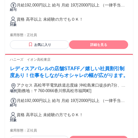
県）南口徒歩約3分 JR四国 高松駅直結
お持ちの方 ・ワイズが好きな方 ・ヨウジヤマモト（Yohji
月給192,000円以上 給与 月給 19万2000円以上 （一律手当を
Yamamoto）が好きな方
給与
含む） 月給19万2,000円以上 ＋諸手当 交通費：交通費支給
資格 高卒以上 未経験の方でもＯＫ！
対象
雇用形態：
正社員
お気に入り
詳細を見る
ハニーズ イオン高松東店
レディスアパレルの店舗STAFF／嬉しい社員割引制
度あり！仕事をしながらオシャレの幅が広がります。
アクセス 高松琴平電気鉄道志度線 沖松島東口徒歩約7分、高
松琴平電気鉄道志度線 松島二丁目徒歩約15分、高松琴平電気
[勤務地：〒760-0066香川県高松市福岡町]
場所
鉄道志度線 今橋徒歩約21分 琴電志度線「沖松島駅」より徒歩
月給192,000円以上 給与 月給 19万2000円以上 （一律手当を
5分
給与
含む） 月給19万2,000円以上 ＋諸手当 交通費：交通費支給
資格 高卒以上 未経験の方でもＯＫ！
対象
雇用形態：
正社員