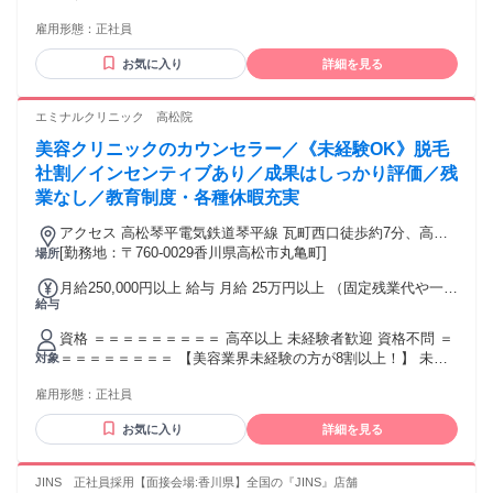
＝＝＝＝＝＝＝ 【美容業界未経験の方が8割以上！】 過去の
雇用形態：
正社員
専門分野経験は問いません！ 専門知識は入職後に学べるので
安心してくださいね！臨床経験も不要です！ 【こんな方にピ
お気に入り
詳細を見る
ッタリ！】 ＊美容が好き ＊看護師資格を活かして働きたい
＊未経験でも活躍したい ＊働きながらキレイになりたい ＊若
いうちにキャリアアップしたい ＊新しい挑戦をしたい方 ＊プ
エミナルクリニック 高松院
ライベートも大切にしながら働きたい方 【こんな方も大歓
美容クリニックのカウンセラー／《未経験OK》脱毛
迎！】 看護師,准看護師,保健師,美容クリニック, 訪問看護師,
医療事務,デイサービス看護師, リラクゼーションセラピスト,
社割／インセンティブあり／成果はしっかり評価／残
マッサージ, アロマセラピスト,セラピスト,もみほぐし, ヘッド
業なし／教育制度・各種休暇充実
スパ,美容,脱毛,エステサロンタッフ, フェイシャルエステ,ネイ
リスト,化粧品販売, 美容スタッフ,接客販売などのご経験者
アクセス 高松琴平電気鉄道琴平線 瓦町西口徒歩約7分、高松
琴平電気鉄道長尾線 瓦町西口徒歩約7分、高松琴平電気鉄道志
[勤務地：〒760-0029香川県高松市丸亀町]
場所
度線 瓦町西口徒歩約7分
月給250,000円以上 給与 月給 25万円以上 （固定残業代や一律
給与
手当を含む） 固定残業代：1ヶ月あたり3万4100円（固定残業
時間：23時間） 固定残業時間を超えた勤務時間については別
資格 ＝＝＝＝＝＝＝＝＝ 高卒以上 未経験者歓迎 資格不問 ＝
途残業代を支給する 【頑張りはしっかり反映！】 インセンテ
＝＝＝＝＝＝＝＝ 【美容業界未経験の方が8割以上！】 未経
対象
ィブ（業績賞与）として 成果を還元します！ 1年で150万円の
験から入職した先輩がサポート！ 美容や美容医療の知識はイ
支給実績あり！ 交通費：交通費支給
雇用形態：
正社員
チから学べます！ 【こんな方に向いています】 ・接客や販
売、営業などの経験を活かしたい方 ・コミュニケーションを
お気に入り
詳細を見る
取るのに抵抗がない方 ・協調性を大切にし、チームで支え合
いながら働ける方 ・自分の頑張りが成果につながる仕事にや
りがいを感じる方 【歓迎経験・スキル】 ・接客、販売、営
JINS 正社員採用【面接会場:香川県】全国の『JINS』店舗