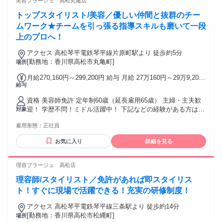
美容プラージュ 高松丸亀店
給＋手当＋インセンティブ含む ＼研修中も安心／ 研修期間中
も給与は同額支給だから、収入面の不安ナシ◎ ＼がんばり還
トップスタイリスト/美容／優しい仲間と抜群のチー
元！／ 店舗の売上に応じて毎月「売上特別手当」支給。努力
ムワーク★チームを引っ張る指導スキルも磨いて一段
がきちんとカタチになります
上のプロへ！
アクセス 高松琴平電鉄琴平線片原町駅より 徒歩約5分
[勤務地：香川県高松市丸亀町]
場所
月給270,160円～299,200円 給与 月給 27万160円～29万9,200
給与
円 固定残業時間（トータル） 44時間/月 残業代 6万7,540円～
7万4,800円 研修中 月給 27万160円～29万9,200円（研修期間
資格 美容師免許 定年制60歳（延長雇用65歳） 主婦・主夫歓
6 ヶ月） 研修中 固定残業時間（トータル） 44時間/月 研修中
迎！ 学歴不問！ミドル活躍中！ 下記などの経験がある方は必
対象
残業代 6万7,540円～7万4,800円 ※固定時間外手当44時間分を
見です！ 他社美容室（美容院）・ヘアカット専門店・ヘアカ
含む。超過分は別途支給。 ※上記給与は22日出勤の給与【下
雇用形態：
正社員
ラー専門店・美容サロンなどで、美容師 スタイリスト、ヘア
記月給例欄を参照】 ※給与は経験・能力により異なる ※売上
カット、ヘアセット、ヘッドスパなど
特別手当は店舗売上に応じて支給 ✂あなたの経験・技術に見
お気に入り
詳細を見る
合った給与をしっかりご用意！ 【例】 ★高水準モデル給与★
20代トップスタイリスト(入社4年目)：月給597,000円 ※基本
理容プラージュ 高松店
給＋手当＋インセンティブ含む ＼研修中も安心／ 研修期間中
も給与は同額支給だから、収入面の不安ナシ◎ ＼がんばり還
理容師/スタイリスト／免許があれば即スタイリス
元！／ 店舗の売上に応じて毎月「売上特別手当」支給。努力
ト！すぐに現場で活躍できる！充実の研修制度！
がきちんとカタチになります
アクセス 高松琴平電鉄琴平線三条駅より 徒歩約14分
[勤務地：香川県高松市松縄町]
場所