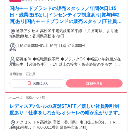
ング店舗もあり
国内モードブランドの販売スタッフ／年間休日115
日・残業ほぼなし|インセンティブ制度あり|賞与(年2
回)あり|国内モードブランドの販売スタッフ|正社員|
香川県高松市内町|Y's 高松三越店
通勤アクセス 高松琴平電気鉄道琴平線 「片原町駅」より徒歩
3分 JR 「高松駅」より徒歩10分
[勤務地：香川県高松市内町]
場所
月給246,000円以上 給与 月給 246,000円
給与
応募条件 ◆転職回数不問 ◆ブランクOK ◆幅広い年齢層が在
籍中 【必須条件】 ・1年以上の接客・販売経験のある方（ア
対象
ルバイト経験も可） ・社会人経験1年以上 ・高卒以上 【ご応
雇用形態：
正社員
募お待ちしております】 ・アパレル店舗での接客販売経験を
お持ちの方 ・ファッション雑貨店舗での接客販売経験をお持
お気に入り
詳細を見る
ちの方 ・ファストファッションでの実務経験をお持ちの方 ・
リユースショップでの接客販売経験をお持ちの方 ・百貨店、
ラグジュアリーブランドでの接客販売経験をお持ちの方 ・店
ハニーズ 高松オルネ店
長やストアマネージャーなどの、店舗運営、マネジメント経
レディスアパレルの店舗STAFF／嬉しい社員割引制
験をお持ちの方 【是非ご応募ください!】 ・ファッションに
関わる仕事がしたい方 ・服飾系学校を卒業している方 ・接客
度あり！仕事をしながらオシャレの幅が広がります。
が好きな方 ・接客販売経験を活かしたい方 ・チームワークを
アクセス ＪＲ高徳線 高松（香川県）南口徒歩約3分、ＪＲ予
大切にしながら働ける方 ・人と話すのが好きな方 ・人に喜ん
讃線 高松（香川県）南口徒歩約3分、連絡バス 高松（香川
[勤務地：〒760-0011香川県高松市浜ノ町]
場所
でもらえることが好きな方 ・ホテルや飲食店での接客経験を