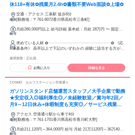
休118+有休✿残業月2.4h✿書類不要Web面談✿上場✿
交通・アクセス 三条駅 徒歩8分
[勤務地：〒761-8072香川県高松市三条町]
場所
月給280,000円以上 給与詳細 基本給：月給 28万円 〜 固定残
給与
業代：なし 【一律手当】 全員に一律で支払われる通勤・皆
勤・家族手当金額：なし 全員に一律で支払われるその他手当
求めている人材 ✿┈┈┈┈┈┈┈┈┈┈┈┈┈┈┈┈✿ 《応
金額：なし
募条件》 高卒以上で下記のいずれかの 経験に該当する方が対
対象
象となります。 経験基準に満たしていない場合や 選考を通じ
雇用形態：
正社員
て総合的な判断により 別途、オファー金額に変動がある 可能
性がございます。 マネジメント経験者は優遇。 ✥【必須条
お気に入り
詳細を見る
件】 ￣￣￣￣￣￣￣￣￣￣￣￣￣￣￣￣￣ ・ジュエリー販売
経験3年以上 ・もしくは小売販売経験5年以上 ・もしくは提案
販売経験5年以上 ✥【小売販売経験の具体例】 ￣￣￣￣￣￣
COSMO セルフステーション空港通り
￣￣￣￣￣￣￣￣￣￣￣ アパレルスタッフや販売スタッフ、
ガソリンスタンド店舗運営スタッフ／大手企業で勤務
スマホショップ販売、美容品販売など ToC向けに製品販売の
ご経験 ✥【提案販売経験の具体例】 ￣￣￣￣￣￣￣￣￣￣￣
★安定収入◎福利厚生◎／未経験歓迎／賞与年2回／
￣￣￣￣￣￣ 保険営業や美容カウンセラー、 結婚式場のコン
月9～12日休み+休暇制度も充実◎／サービス残業無
シェルジュなど ToC向けにお客様の状況に応じた 商品・サー
し
ビスを臨機応変に ご提案した経験
アクセス 空港通り駅から車で4分
✿┈┈┈┈┈┈┈┈┈┈┈┈┈┈┈┈✿ 《例えばこんなあな
[勤務地：〒761-1701香川県高松市香川町大野]
場所
たへ》 ✥【小売販売経験者】 ￣￣￣￣￣￣￣￣￣￣￣￣￣￣
月給211,120円～364,000円 給与 月給 21万1120円～36万4000
￣￣￣ 特定の商材の販売はできるものの 「私じゃなくて
給与
円 （一律手当を含む） ※SS経験者・資格保有者は考慮しま