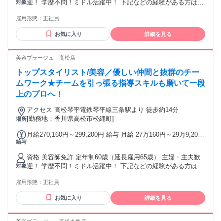
迎！ 学歴不問！ミドル活躍中！ 下記などの経験がある方は必
対象
残業代 6万7,540円～7万4,800円 ※固定時間外手当44時間分を
見です！ 他社美容室（美容院）・ヘアカット専門店・ヘアカ
含む。超過分は別途支給。 ※上記給与は22日出勤の給与【下
雇用形態：
正社員
ラー専門店・美容サロンなどで、美容師 スタイリスト、ヘア
記月給例欄を参照】 ※給与は経験・能力により異なる ※売上
カット、ヘアセット、ヘッドスパなど
特別手当は店舗売上に応じて支給 ✂あなたの経験・技術に見
お気に入り
詳細を見る
合った給与をしっかりご用意！ 【例】 ★高水準モデル給与★
20代トップスタイリスト(入社4年目)：月給597,000円 ※基本
美容プラージュ 高松店
給＋手当＋インセンティブ含む ＼研修中も安心／ 研修期間中
も給与は同額支給だから、収入面の不安ナシ◎ ＼がんばり還
トップスタイリスト/美容／優しい仲間と抜群のチー
元！／ 店舗の売上に応じて毎月「売上特別手当」支給。努力
ムワーク★チームを引っ張る指導スキルも磨いて一段
がきちんとカタチになります
上のプロへ！
アクセス 高松琴平電鉄琴平線三条駅より 徒歩約14分
[勤務地：香川県高松市松縄町]
場所
月給270,160円～299,200円 給与 月給 27万160円～29万9,200
給与
円 固定残業時間（トータル） 44時間/月 残業代 6万7,540円～
7万4,800円 研修中 月給 27万160円～29万9,200円（研修期間
資格 美容師免許 定年制60歳（延長雇用65歳） 主婦・主夫歓
6 ヶ月） 研修中 固定残業時間（トータル） 44時間/月 研修中
迎！ 学歴不問！ミドル活躍中！ 下記などの経験がある方は必
対象
残業代 6万7,540円～7万4,800円 ※固定時間外手当44時間分を
見です！ 他社美容室（美容院）・ヘアカット専門店・ヘアカ
含む。超過分は別途支給。 ※上記給与は22日出勤の給与【下
雇用形態：
正社員
ラー専門店・美容サロンなどで、美容師 スタイリスト、ヘア
記月給例欄を参照】 ※給与は経験・能力により異なる ※売上
カット、ヘアセット、ヘッドスパなど
特別手当は店舗売上に応じて支給 ✂あなたの経験・技術に見
お気に入り
詳細を見る
合った給与をしっかりご用意！ 【例】 ★高水準モデル給与★
20代トップスタイリスト(入社4年目)：月給597,000円 ※基本