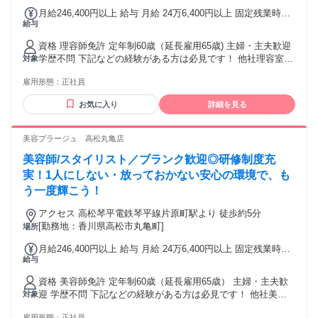
月給246,400円以上 給与 月給 24万6,400円以上 固定残業時間
給与
（トータル） 44時間/月 残業代 6万1,600円以上 研修中 月給
24万6,400円以上（研修期間 6 ヶ月） 研修中 固定残業時間
資格 理容師免許 定年制60歳（延長雇用65歳) 主婦・主夫歓迎
（トータル） 44時間/月 研修中 残業代 6万1,600円以上 固定
学歴不問 下記などの経験がある方は必見です！ 他社理容室
対象
時間外手当（44h分）61,600円以上含む。超過分別途支給。
(理髪店・散髪)・ヘアカット専門店・ヘアカラー専門店など
※上記給与は22日出勤の給与 ※給与は経験・能力により異な
雇用形態：
正社員
で、理容師 スタイリストなど
る
お気に入り
詳細を見る
美容プラージュ 高松丸亀店
美容師/スタイリスト／ブランク歓迎◎研修制度充
実！1人にしない・放っておかない安心の環境で、も
う一度輝こう！
アクセス 高松琴平電鉄琴平線片原町駅より 徒歩約5分
[勤務地：香川県高松市丸亀町]
場所
月給246,400円以上 給与 月給 24万6,400円以上 固定残業時間
給与
（トータル） 44時間/月 残業代 6万1,600円以上 研修中 月給
24万6,400円以上（研修期間 6 ヶ月） 研修中 固定残業時間
資格 美容師免許 定年制60歳（延長雇用65歳） 主婦・主夫歓
（トータル） 44時間/月 研修中 残業代 6万1,600円以上 固定
迎 学歴不問 下記などの経験がある方は必見です！ 他社美容
対象
時間外手当（44h分）61,600円以上含む。超過分別途支給。
室(美容院)・ヘアカット専門店・ヘアカラー専門店・美容サロ
※給与は経験・能力により異なる ※上記給与は22日出勤の給
雇用形態：
正社員