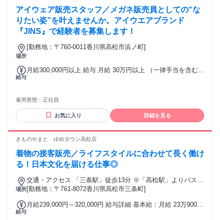
業、飲食、サービス業などで培ったコミュニケーション力 ・
アイウェア販売スタッフ／メガネ販売員としての“な
事務経験や簡単なPC操作ができる方 ・美容サロンやエステで
の勤務経験がある方は活かせます
りたい姿”を叶えませんか。アイウエアブランド
『JINS』で経験者を募集します！
[勤務地：〒760-0011香川県高松市浜ノ町]
場所
月給300,000円以上 給与 月給 30万円以上 （一律手当を含む）
給与
※内訳 基本給：260,000円＋社内資格取得見込手当：20,000円
＋グローバル手当：20,000円 ※社内資格取得見込手当は、社
内で定める技能や知識を習得するために必要な期間を入社後2
雇用形態：
正社員
年間と見込み、当該期間中に支給されるもの。 その後の当該
手当の支給については社内検定の合否による。 ※諸手当 報奨
お気に入り
詳細を見る
金・能力給・交通費・時間外手当等 ※給与改定 年2回（人事
考課結果による） ※業績賞与 年2回（人事評価及び会社の業
きものやまと ゆめタウン高松店
績により支給することがある） 交通費：交通費支給
着物の接客販売／ライフスタイルに合わせて長く働け
る！日本文化を届ける仕事◎
交通・アクセス 「三条駅」徒歩13分 ※「高松駅」よりバスあ
り
[勤務地：〒761-8072香川県高松市三条町]
場所
月給239,000円～320,000円 給与詳細 基本給：月給 23万9000
給与
円 〜 32万円 固定残業代：なし 【一律手当】 全員に一律で支