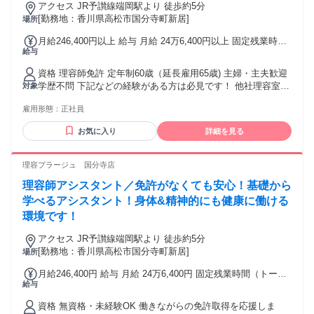
アクセス JR予讃線端岡駅より 徒歩約5分
[勤務地：香川県高松市国分寺町新居]
場所
月給246,400円以上 給与 月給 24万6,400円以上 固定残業時間
給与
（トータル） 44時間/月 残業代 6万1,600円以上 研修中 月給
24万6,400円以上（研修期間 6 ヶ月） 研修中 固定残業時間
資格 理容師免許 定年制60歳（延長雇用65歳) 主婦・主夫歓迎
（トータル） 44時間/月 研修中 残業代 6万1,600円以上 固定
学歴不問 下記などの経験がある方は必見です！ 他社理容室
対象
時間外手当（44h分）61,600円以上含む。超過分別途支給。
(理髪店・散髪)・ヘアカット専門店・ヘアカラー専門店など
※上記給与は22日出勤の給与 ※給与は経験・能力により異な
雇用形態：
正社員
で、理容師 スタイリストなど
る
お気に入り
詳細を見る
理容プラージュ 国分寺店
理容師アシスタント／免許がなくても安心！基礎から
学べるアシスタント！身体&精神的にも健康に働ける
環境です！
アクセス JR予讃線端岡駅より 徒歩約5分
[勤務地：香川県高松市国分寺町新居]
場所
月給246,400円 給与 月給 24万6,400円 固定残業時間（トータ
給与
ル） 44時間/月 残業代 6万1,600円 研修中 月給 24万6,400円
（研修期間 6 ヶ月） 研修中 固定残業時間（トータル） 44時
資格 無資格・未経験OK 働きながらの免許取得を応援しま
間/月 研修中 残業代 6万1,600円 固定時間外手当（44h分）