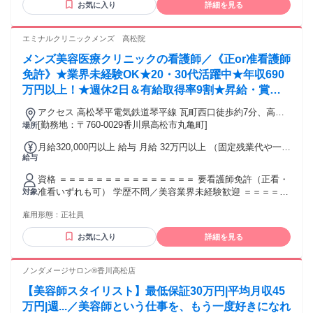
お気に入り
詳細を見る
エミナルクリニックメンズ 高松院
メンズ美容医療クリニックの看護師／《正or准看護師
免許》★業界未経験OK★20・30代活躍中★年収690
万円以上！★週休2日＆有給取得率9割★昇給・賞与
あり
アクセス 高松琴平電気鉄道琴平線 瓦町西口徒歩約7分、高松
琴平電気鉄道志度線 瓦町西口徒歩約7分、高松琴平電気鉄道長
[勤務地：〒760-0029香川県高松市丸亀町]
場所
尾線 瓦町西口徒歩約7分
月給320,000円以上 給与 月給 32万円以上 （固定残業代や一律
給与
手当を含む） 固定残業代：1ヶ月あたり4万3900円（固定残業
時間：23時間） 固定残業時間を超えた勤務時間については別
資格 ＝＝＝＝＝＝＝＝＝＝＝＝＝＝＝ 要看護師免許（正看・
途残業代を支給する 交通費：交通費支給
准看いずれも可） 学歴不問／美容業界未経験歓迎 ＝＝＝＝＝
対象
＝＝＝＝＝＝＝＝＝＝ 【意欲があれば、どなたでもキャリア
雇用形態：
正社員
アップに挑戦できる環境！】 ・店舗の売上やスタッフの モチ
ベーションを支えるリーダーを目指したい方 ・縁の下の力持
お気に入り
詳細を見る
ちとして チームを支える役割にやりがいを感じられる方 【こ
んな方におすすめ】 ・夜勤や宿直から卒業したい ・努力が正
当に評価される職場を求めている ・美容や清潔感への関心が
ノンダメージサロン®︎香川高松店
ある ・将来的にリーダーや教育職、本部職を目指したい ・
【美容師スタイリスト】最低保証30万円|平均月収45
「看護師＝病棟だけじゃない」新しい道を歩みたい 【活躍中
のスタッフ前職例】 看護師,准看護師,保健師,美容クリニック,
万円|週...／美容師という仕事を、もう一度好きになれ