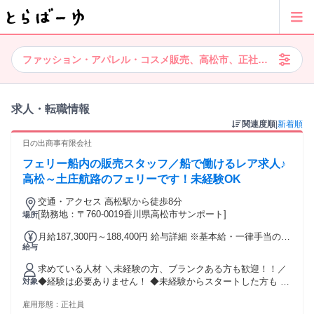
ファッション・アパレル・コスメ販売、高松市、正社員、ノルマ
求人・転職情報
関連度順
|
新着順
日の出商事有限会社
フェリー船内の販売スタッフ／船で働けるレア求人♪
高松～土庄航路のフェリーです！未経験OK
交通・アクセス 高松駅から徒歩8分
[勤務地：〒760-0019香川県高松市サンポート]
場所
月給187,300円～188,400円 給与詳細 ※基本給・一律手当の総
給与
額 基本給：月給 16万4300円 固定残業代：なし 【一律手当】
全員に一律で支払われる通勤・皆勤・家族手当金額：なし 全
求めている人材 ＼未経験の方、ブランクある方も歓迎！！／
員に一律で支払われるその他手当金額：あり 1ヶ月あたり2万
◆経験は必要ありません！ ◆未経験からスタートした方も 今
対象
3000円 〜 2万4100円 ◆昇給年1回 ◆賞与年2回（基本給2.4ヶ
では戦力となってくれています☆ ✨以下一つでも当てはまる
月分） ・一律手当詳細 ■フェリー手当：７０００円 ■食事手
雇用形態：
正社員
方、大歓迎！ ￣￣￣￣￣￣￣￣￣￣￣￣￣￣￣￣￣￣￣￣ ＊
当：１日３５０円×20日～ ■航海日当：１日２００円×20日～