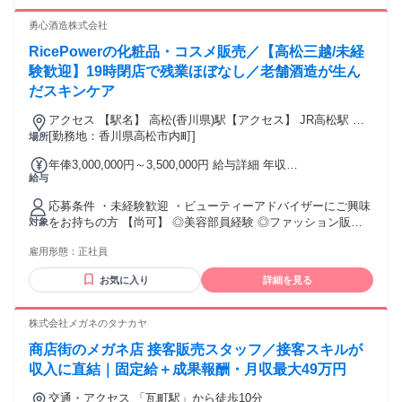
ガ・ピラティスなど）、接客、サービス業経験者も多数活躍
当】 ■昇給／年1回 ■賞与／業績による（昨年度支給実績あ
中！ ・フリーターの方 【こんな方は歓迎】 ・ボディメイク
勇心酒造株式会社
り） ■インセンティブ（年4回） └最大年120,000円 ■住宅手
に興味がある ・オープニングスタッフとして働いてみたい ・
当 └月30,000～50,000円 ■転居一時金 └最大20万円＋実費支
RicePowerの化粧品・コスメ販売／【高松三越/未経
誰かを笑顔にしたい ・キレイをもっと磨き続けたい ・正社員
給 ■通勤手当 └交通費全額支給 ■時間外手当 ■店長手当 └月
として安定的に働きたい ・仲間と協力して働きたい 【さらに
験歓迎】19時閉店で残業ほぼなし／老舗酒造が生ん
10,000円～35,000円 ■保育手当 └月10,000円（子ども一人に
こんな方は大歓迎】 ・日常的にカラダを動かすことが好きな
だスキンケア
つき） ■子ども手当 └扶養している子ども1人につき月10,000
方 ・体の構造や解剖学を学びたい方 ・将来ピラティスの資格
円 交通費：通勤交通費全額支給
を取得したい方 どれか一つでも当てはまればぜひご応募くだ
アクセス 【駅名】 高松(香川県)駅【アクセス】 JR高松駅 徒
さい！
歩10分、片原町 徒歩5分
[勤務地：香川県高松市内町]
場所
年俸3,000,000円～3,500,000円 給与詳細 年収
給与
3,000,000~3,500,000円月給：200,000円～220,000円 ※給与詳
細は、前職の経験・スキルを考慮して決定します。 昇給：有
応募条件 ・未経験歓迎 ・ビューティーアドバイザーにご興味
賞与：有※年2回 固定残業代 無し 試用期間 有り条件変更なし
をお持ちの方 【尚可】 ◎美容部員経験 ◎ファッション販売
対象
試用期間中の給与：年収3,000,000円〜試用期間中の固定残業
経験 ◎その他接客販売の経験 ※お肌の経過を一緒に見守り、
代：無し 通勤手当 有り
雇用形態：
正社員
キレイになることを一緒に喜べる。そんな温もりのある接客
ができる方をお待ちしております！ ※産休・育休の取得実績
お気に入り
詳細を見る
多数で、働きやすい環境でもあります。 未経験応援、経験を
活かせる環境主婦・主夫歓迎、第二新卒応援、エルダー応援
株式会社メガネのタナカヤ
商店街のメガネ店 接客販売スタッフ／接客スキルが
収入に直結｜固定給＋成果報酬・月収最大49万円
交通・アクセス 「瓦町駅」から徒歩10分