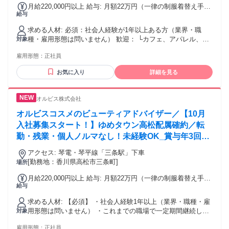
ン / Jターン / Iターン大歓迎
月給220,000円以上 給与: 月額22万円（一律の制服着替え手当
給与
5000円含む） ＋賞与年3回＋時間外手当＋遅番手当＋交通費
全額支給 ※遅番手当は1回につき800円支給。支給回数は月ご
求める人材: 必須：社会人経験が1年以上ある方（業界・職
との勤務シフトにより異なる ※参考例：残業なし・月平均遅
種・雇用形態は問いません） 歓迎： └カフェ、アパレル、雑
対象
番7回の場合の月給 22万5600円 ＜モデル年収例＞ ※残業
貨、ホテル、飲食などでの接客・販売経験がある方 └看護、
なし・月平均遅番7回の場合 ＊ビューティーアドバイザー／入
雇用形態：
正社員
介護などの医療業界等で寄り添いの姿勢を培われた方 ＜以下
社2年目 年収322万円（月給23万600円＋各種手当＋賞与年3
のような方を歓迎します＞ ･コスメやスキンケアに興味のある
回) ＊チーフ（店長）／入社5年目 年収421万円（月給27万
お気に入り
詳細を見る
方 ･フルタイムで9:15～18:15、12:15～21:15いずれも勤務が
5000万円＋各種手当＋賞与年3回） ＊スーパーバイザー
可能な方 ･お客様に寄り添った接客をしたい方 ･オルビスブラ
（SV）／入社10年目 年収480万円（月給31万4000円+各種手
ンドが好き､共感できる方 ･チームの目標を達成するために、
当+賞与年3回）
オルビス株式会社
前向きな発言ができる方 先輩たちの8割が未経験入社 20代〜
30代が多く活躍中！ 経験不問／未経験者歓迎・第二新卒歓迎
オルビスコスメのビューティアドバイザー／【10月
正社員デビューも歓迎です♪
入社募集スタート！】ゆめタウン高松配属確約／転
勤・残業・個人ノルマなし！未経験OK_賞与年3回_
社割あり
アクセス: 琴電・琴平線「三条駅」下車
[勤務地：香川県高松市三条町]
場所
月給220,000円以上 給与: 月額22万円（一律の制服着替え手当
給与
5000円含む） ＋賞与年3回＋時間外手当＋遅番手当＋交通費
全額支給 ※遅番手当は1回につき800円支給。支給回数は月ご
求める人材: 【必須】 ・社会人経験1年以上（業界・職種・雇
との勤務シフトにより異なる ※参考例：残業なし・月平均遅
用形態は問いません） ・これまでの職場で一定期間継続して
対象
番7回の場合の月給 22万5600円 ＜モデル年収例＞ ※残業
勤務し、経験やスキルを積み重ねてこられた方 【歓迎】 ・一
なし・月平均遅番7回の場合 ＊ビューティーアドバイザー／入
雇用形態：
正社員