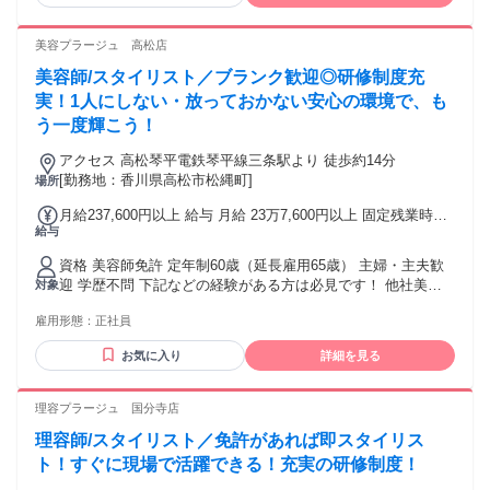
美容プラージュ 高松店
美容師/スタイリスト／ブランク歓迎◎研修制度充
実！1人にしない・放っておかない安心の環境で、も
う一度輝こう！
アクセス 高松琴平電鉄琴平線三条駅より 徒歩約14分
[勤務地：香川県高松市松縄町]
場所
月給237,600円以上 給与 月給 23万7,600円以上 固定残業時間
給与
（トータル） 44時間/月 残業代 5万9,400円以上 研修中 月給
23万7,600円以上（研修期間 6 ヶ月） 研修中 固定残業時間
資格 美容師免許 定年制60歳（延長雇用65歳） 主婦・主夫歓
（トータル） 44時間/月 研修中 残業代 5万9,400円以上 固定
迎 学歴不問 下記などの経験がある方は必見です！ 他社美容
対象
時間外手当（44h分）59,400円以上含む。超過分別途支給。
室(美容院)・ヘアカット専門店・ヘアカラー専門店・美容サロ
※給与は経験・能力により異なる ※上記給与は22日出勤の給
雇用形態：
正社員
ンなどでの美容師 スタイリスト、ヘアセット、ヘッドスパな
与【下記月給例欄を参照】 ※歩合給あり ※インセンティブあ
どの経験
り
お気に入り
詳細を見る
理容プラージュ 国分寺店
理容師/スタイリスト／免許があれば即スタイリス
ト！すぐに現場で活躍できる！充実の研修制度！