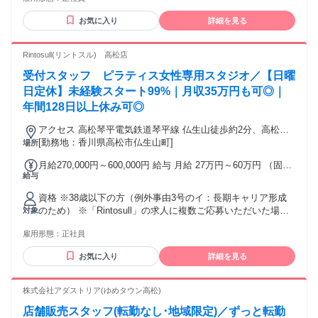
つひとつの仕事に責任を持って取り組める方 ・お客様との長
社2年目 年収322万円（月給23万600円＋各種手当＋賞与年3
期的な関係づくりにやりがいを感じる方 ・専門知識や接客ス
回) ＊チーフ（店長）／入社5年目 年収421万円（月給27万
お気に入り
詳細を見る
キルを継続的に学びたい方 ・チームで協力しながら成果を目
5000万円＋各種手当＋賞与年3回） ＊スーパーバイザー
指せる方 ・オルビスの接客スタイルに共感し、長く働きたい
（SV）／入社10年目 年収480万円（月給31万4000円+各種手
とお考えの方 【求める人物像】 オルビスでは、お客様との信
Rintosull(リントスル) 高松店
当+賞与年3回） ▼働きやすい環境を定期的にアップデート 安
頼関係を大切にしながら、一人ひとりに寄り添った接客を行
心して長く働ける環境づくりのために、社員の声や社会情勢
受付スタッフ ピラティス女性専用スタジオ／【日曜
っています。 そのため、店舗の仲間と協力しながら、お客様
を踏まえながら、報酬制度の見直し・改定を継続的に行って
や仕事に誠実に向き合い、長期的なキャリアを築いていきた
日定休】未経験スタート99%｜月収35万円も可◎｜
います。 ・2年連続基本給UPの実績あり！ 【New!】・日々の
い方を歓迎します。 ※「短期的な離職を繰り返したくない」
年間128日以上休み可◎
取り組みや貢献に報いることを目的として、遅番手当と制服
「今度は落ち着いた環境でプロとして成長したい」という、
着替え手当を新設！ ▼あなたの頑張りに応える評価制度 お客
キャリアの再構築を考えている第二新卒の方も歓迎します。
アクセス 高松琴平電気鉄道琴平線 仏生山徒歩約2分、高松琴
さまへのご提案の質や前向きな取り組みなど、数字では見え
平電気鉄道琴平線 空港通り徒歩約15分、高松琴平電気鉄道琴
[勤務地：香川県高松市仏生山町]
場所
にくいプロセスもしっかり評価に反映される制度を導入して
平線 一宮（香川県）徒歩約26分 琴電琴平線 空港通り駅から
います。 日々の頑張りや自身の成長が待遇に直結するため、
月給270,000円～600,000円 給与 月給 27万円～60万円 （固定
徒歩で11分 琴電琴平線 仏生山駅から徒歩で23分 琴電琴平線
安心してお客さまに寄り添い抜ける環境です。 また、ショッ
給与
残業代や一律手当を含む） 固定残業代：1ヶ月あたり1万5880
一宮駅から徒歩で25分 アクセス：ゆめタウン高松から車で10
プの目標達成した方には、インセンティブを用意していま
円（固定残業時間：10時間） 固定残業時間を超えた勤務時間
分 ※自動車通勤可（規定あり）※従業員用駐車場あり
す！
資格 ※38歳以下の方（例外事由3号のイ：長期キャリア形成
については別途残業代を支給する ・転居を伴う異動はござい
のため） ※「Rintosull」の求人に複数ご応募いただいた場合
対象
ません。 ・配属店舗は人員状況により決定します。 ・その
でも、選考のご案内は1回のみとなります。複数のご応募はお
他、手当別途支給。 ・固定残業代：1万5880円/10時間（時間
雇用形態：
正社員
控えくださいませ。 【職種・業種未経験者、第二新卒者、歓
超過分は追加で支給）含む ＜1年目から稼げます＞ 入社1年目
迎！】 ・学歴不問 ・20代・30代の女性が多数活躍中！ ・イ
で月収38万円を 実現した社員も多数！ （月給30万円+住宅手
お気に入り
詳細を見る
ンストラクター未経験者OK ・フィットネス業界（ジム・ヨ
当5万円+インセン3万円） ＜手厚い手当で生活応援＞ 【諸手
ガ・ピラティスなど）、接客、サービス業経験者も多数活躍
当】 ■昇給／年1回 ■賞与／業績による（昨年度支給実績あ
中！ ・フリーターの方 【こんな方は歓迎】 ・ボディメイク
株式会社アダストリア(ゆめタウン高松)
り） ■インセンティブ（年4回） └最大年120,000円 ■住宅手
に興味がある ・オープニングスタッフとして働いてみたい ・
当 └月30,000～50,000円 ■転居一時金 └最大20万円＋実費支
店舗販売スタッフ(転勤なし･地域限定)／ずっと転勤
誰かを笑顔にしたい ・キレイをもっと磨き続けたい ・正社員