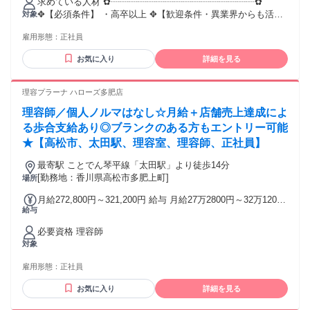
求めている人材 ✿┈┈┈┈┈┈┈┈┈┈┈┈┈┈┈┈✿
われるその他手当金額：なし
✥【必須条件】 ・高卒以上 ✥【歓迎条件・異業界からも活躍
対象
中】 ・保育士・美容師・携帯販売員 ・保険営業・法人営業・
雇用形態：
正社員
証券営業 ・ウェディングプランナー ・ドレスコーディネータ
ー ・フラワーコーディネーターなど
お気に入り
詳細を見る
✿┈┈┈┈┈┈┈┈┈┈┈┈┈┈┈┈✿ 《例えばこんなあな
たへ》 数ヶ月だけだけど学生時代の 接客が楽しかったのが思
い出にある... 販売スタッフの経験はあけど ブランクが心配
理容プラーナ ハローズ多肥店
で... 特別な資格や経験はなくても 「笑顔で接すること」や
理容師／個人ノルマはなし☆月給＋店舗売上達成によ
「コミュニケーションだけは自信がある」 そんな方ももちろ
ん大歓迎です♪ ✿┈┈┈┈┈┈┈┈┈┈┈┈┈┈┈┈✿ 《例え
る歩合支給あり◎ブランクのある方もエントリー可能
ばこんなあなたへ》 営業職としてお客様に感謝されるのは と
★【高松市、太田駅、理容室、理容師、正社員】
てもやりがいがあるけど.... 営業ノルマや時間に縛られるのは
将来的に不安。もっと商品に自信を持って 提案できる仕事を
最寄駅 ことでん琴平線「太田駅」より徒歩14分
お探しの方など。 ・お客様に深く寄り添う反響提案 ・営業経
[勤務地：香川県高松市多肥上町]
場所
験を活かせるヒアリング ・希望に添える商品とブランド ・月
月給272,800円～321,200円 給与 月給27万2800円～32万1200
の残業は3時間以下、ノルマなし
給与
円 ※経験・能力により異なる ※月給には固定残業手当8万
✿┈┈┈┈┈┈┈┈┈┈┈┈┈┈┈┈✿ 《書類不要のWebカ
1840円を含む ※固定残業代について 固定残業手当は残業の有
ジュアル面談実施》 弊社では入社後のギャップが無いよう、
必要資格 理容師
無に関わらず、55時間分（8万1840円）を支給し、超過分は別
書類・企業研究不要で参加いただく 「Webカジュアル面談」
対象
途支給します ★残業は平均月44時間ですが、55時間分支給し
を実施中♪ 大きな不安も小さな不安も、 求人だけではわから
ます。
ないことを ざっくばらんに相互理解のために 会話ベースで実
雇用形態：
正社員
施していますので 緊張せずにご参加・ご応募ください。
✿┈┈┈┈┈┈┈┈┈┈┈┈┈┈┈┈✿ 《入社時期のご相談
お気に入り
詳細を見る
可能》 転職したいけど引き継ぎなどで現職を すぐには離れら