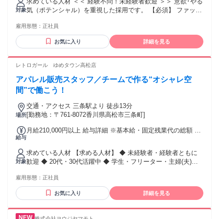
求めている人材 ＜＜ 経験不問！未経験者歓迎 ＞＞ 意欲･やる
われるその他手当金額：なし 【給与詳細】 1．総合職（全国
ド ・ファッション業界、アパレル業界 ・研修制度充実、福利
気（ポテンシャル）を重視した採用です。 【必須】 ファッシ
対象
転勤あり） 月給24万5,000円以上 2．エリア総合職（指定エリ
厚生充実 ・働きやすい会社、安定企業 ・長く働ける、成長で
ョン･アパレルへの興味関心 【 歓迎 】 ■ 応募後即日～4ヶ月
ア内での転勤あり） 月給23万5,000円以上 3．地域限定職（転
きる ・接客経験を活かせる仕事 ・販売経験を活かせる仕事
雇用形態：
正社員
以内の入社が可能な方 ■ 当社の理念に共感していただける方
勤なし） 月給22万円以上 【昇給あり･昇格あり】 年1回（4
・人と接する仕事 ＊未経験･初心者OK ＊経験者歓迎･有資格
■ 前向きでチャレンジ精神旺盛な方 ■ 臨機応変な対応ができ
月） 【賞与あり】 年2回（6月･12月） 【各種手当あり】 ・
お気に入り
詳細を見る
者歓迎 ＊高卒･大学卒など学歴不問 ＊第二新卒歓迎、U･Iター
る方 ■ アパレル販売･雑貨小売などのご経験 ■ ブランド店舗
交通費支給（月上限5万円まで） ・時間外手当あり（1分単位
ン歓迎 ＊フリーター歓迎（ブランクOK） ＊女性が活躍中の
運営のご経験 など ▶▶ こんな方にピッタリ！ ＿.＿.＿.＿.＿.
での支給） ・出張手当あり ・役職手当あり（店長･マネージ
職場 ＊女性管理職登用あり ＊中途入社50％以上 ＊オープニ
＿.＿.＿.＿.＿.＿.＿.＿.＿ ✅ 好きなブランドに囲まれて働き
レトロガール ゆめタウン高松店
ャー･スーパーバイザー） ・個人ノルマなし（店舗･エリア目
ング店舗もあり
たい ✅ 大手企業で経験･キャリアを積みたい ✅ 安定した環境
標あり）、他 ※経験･スキル･年齢を考慮し給与を決定します
アパレル販売スタッフ／チームで作る“オシャレ空
で成長を感じたい ▶▶ 以下キーワードに興味がある方に ＿.
※実際の配属店舗は、本求人の勤務地と異なる場合がござい
＿.＿.＿.＿.＿.＿.＿.＿.＿.＿.＿.＿.＿ ・ファッションアドバ
間”で働こう！
ます ※本人の希望･適性･キャリアプランを考慮し配属を決定
イザー ・ショップアドバイザー ・ファッションコーディネー
します
交通・アクセス 三条駅より 徒歩13分
ター ・スタイリスト、販売接客、店頭販売 ・ファッション販
[勤務地：〒761-8072香川県高松市三条町]
場所
売、セレクトショップ販売 ・リテールスタッフ、ブランドス
タッフ ・カスタマーサービス ・店舗運営スタッフ（店長候
月給210,000円以上 給与詳細 ※基本給・固定残業代の総額 基
補） ・アパレル接客、アパレル販売 ・セールススタッフ ・
給与
本給：月給 18万1800円 〜 固定残業代：あり 1ヶ月あたり2万
雑貨ショップスタッフ ・ストアスタッフ、店舗運営 ・販売サ
8200円 〜 2万8200円（固定残業時間：1ヶ月あたり20時間 〜
ービス職 ・キャリアアップ可能 ・大手アパレル、有名ブラン
求めている人材 【求める人材】 ◆ 未経験者・経験者ともに
20時間） 固定残業時間を超えた勤務時間については別途残業
ド ・ファッション業界、アパレル業界 ・研修制度充実、福利
歓迎 ◆ 20代・30代活躍中 ◆ 学生・フリーター・主婦(夫)歓
対象
代を支給する 【一律手当】 全員に一律で支払われる通勤・皆
厚生充実 ・働きやすい会社、安定企業 ・長く働ける、成長で
迎 ◆ ブランクOK ◆ Wワーク・副業も可能 【こんな方大歓
勤・家族手当金額：なし 全員に一律で支払われるその他手当
きる ・接客経験を活かせる仕事 ・販売経験を活かせる仕事
雇用形態：
正社員
迎です】 ◆ ファッションやコーディネートを楽しみたい方
金額：なし 交通費全額支給
・人と接する仕事 ＊未経験･初心者OK ＊経験者歓迎･有資格
◆ 接客スキルを身につけたい方 ◆ 最新のトレンドに関心が
お気に入り
詳細を見る
者歓迎 ＊高卒･大学卒など学歴不問 ＊第二新卒歓迎、U･Iター
ある方 ◆ チームワークを大事にできる方 ◆ 将来的に店舗運
ン歓迎 ＊フリーター歓迎（ブランクOK） ＊女性が活躍中の
営やマネジメントに関わりたい方 性別の条件と理由：女性限
職場 ＊女性管理職登用あり ＊中途入社50％以上 ＊オープニ
定（ポジティブアクション）
株式会社ヨウジヤマモト