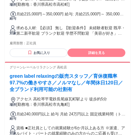
ら徒歩6分
[勤務地：香川県高松市高松町]
場所
月給215,000円～350,000円 給与: 月給215,000円～ 350,000円
給与
※経験、能力を考慮し給与額を決定します ※研修期間３ヶ月
は月給200,000円～ ※交通費支給あり ◆頑張りはしっかり還
求める人材: 【必須】 無し 【歓迎条件】 未経験者歓迎 既卒・
元！インセンティブ制度あり 店舗の売上や役職に応じて、毎
第二新卒歓迎 ブランク歓迎 学歴不問歓迎 「美容が好き」
対象
月インセンティブを支給！ たとえば… ◎店長：月10万円支給
「美容にこだわりがある」 「接客経験を活かしたい」 そんな
の実績あり ◎エステティシャン：月5万円の支給も！ さら
雇用形態：
正社員
方も大歓迎！！
に、研修中のスタッフにも【月1万円】のインセンティブ支給
あり！ 「がんばりがちゃんとカタチになる」仕組みが整って
お気に入り
詳細を見る
います♪ ＜想定年収＞ 300万円～420万円 ＜月給例＞ 250,000
円～350,000円以上
グリーンレーベルリラクシング 高松店
green label relaxingの販売スタッフ／育休復職率
97.7%の働きやすさ／ノルマなし／年間休日120日／
全ブランド利用可能の社割有
アクセス 高松琴平電鉄長尾線瓦町駅より 徒歩約5分
[勤務地：香川県高松市丸亀町]
場所
月給240,000円以上 給与 月給 24万円以上 固定残業時間（トー
給与
タル） 14時間/月 残業代 2万3,856円以上 ＊オファー例1：接
客・販売経験1~3年 月給 25万円～27万円 ＊オファー例2：ア
資格 ■正社員としての就業経験が6か月以上ある方 ※派遣、ア
パレル販売経験1~3年 月給 25万円～29万円 みなし残業手当14
ルバイト・パートの就業経験のみの方からのご応募も受け付
対象