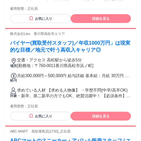
時間分を含む （時間外労働の有無に関わらず、14時間分の時
けています。これまでのご経験やスキルに応じて、提示給与
間外手当23,856円～を支給） ※14時間を越える時間外労働分
雇用形態：
正社員
は変動する場合があります。 ■学歴不問 ■未経験歓迎 <求める
は割増賃金を別途支給 ※前払い退職金を別途毎月支給(6,380
人物像> ・ファッションが好きな方 ・チームワークを大切に
円～／月) ※給与条件は、ご経験・スキルに応じて検討いたし
お気に入り
詳細を見る
し、お客様に寄り添った接客をしたい方 異業種から転職して
ます。記載の金額をお約束するものではございません。
活躍されている方多数！ 未経験で入社し3年で店長に抜擢され
たスタッフや、店舗でVMDやPR、リーダー等を任されている
株式会社Lieu 香川県高松市エリア
スタッフもいます！
バイヤー(買取受付スタッフ)／年収1000万円」は現実
的な目標／地元で叶う高収入キャリア◎
交通・アクセス 高松駅から徒歩5分
[勤務地：〒760-0011香川県高松市浜ノ町]
場所
月給300,000円～500,000円 給与詳細 基本給：月給 30万円 〜
給与
50万円 固定残業代：なし 【一律手当】 全員に一律で支払わ
れる通勤・皆勤・家族手当金額：なし 全員に一律で支払われ
求めている人材 【求める人物像】 ・学歴不問(中卒/高卒OK)
るその他手当金額：なし 30万円～＋インセンティブ ※経験・
・新卒、第二新卒の方でもOK、絶賛活躍中！ 【必須条件】
対象
スキルに応じて決定いたします。 賞与：年2回
普通自動車運転免許 【歓迎要件】 ※必須ではありません ・N
雇用形態：
正社員
検1級以上の方 ・ブランクOK ・仕事に熱心で、稼ぎたい思い
が強い方 ・コミュニケーションを取ることがお好きな方又
お気に入り
詳細を見る
は、 得意とされる方 ・チャレンジ精神がある方 【活かして
いただけるご経験】 ※必須ではありません ・個人営業、法人
営業、不動産営業問わず、 何かしらの営業経験をお持ちの方
ABC-MART 高松屋島店[1730]_正社員
・セールスや接客販売などの経験をお持ちの方。 ・正社員や
ABCマートのスニーカー・アパレル販売スタッフ / エ