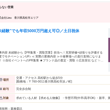
面接時にご相談ください。 ・内容：体の専門知識から技術、おもてなしや接客
ど講師がひとりひとり丁寧にサポート！ ボディケア・リフレクソロジー・アロ
らない営業
オイルトリートメント・フェイシャル・ストレッチなど様々な癒しの技術を教え
前に実際にお店にお客様として訪問し、先輩の接
・施術を受けて頂く 「ミスカマ( ミステリーカスタマー )」を行って頂きます。 (
式会社Lieu 香川県高松市エリア
輩 Staff はあなたが ミスカマ であることは知りません！ ) シンプルにお客様とな
接客や施術を体験していただくことからスタート！ ・接遇研修 お店での接客
いて基本・マナーからじっくり教えていきます。 ・骨格・反射区テスト 人の
未経験”でも年収5000万円超え可◎／土日祝休
格や足裏反射区と呼ばれる身体の構造についてじっくりと学べます。 ・スキル
レーニング 自身が配属を希望したブランドの手技を学べます。 のちに他ブラン
の手技にも興味が出た場合、学んでいただくことも可能♪ などなど … 配属後に
える専門学校の様なプログラムを多数用意してあなたがプロとしてデビューする
をサポートします！
事内容 未経験から【PR集客・買取営業】担当へ！充実研修×頑張りを評価する
チベーションUP♪ ≪ 実際の業務内容 ≫※催事場への直行直帰になりま
！ ☆自社イベントへのPR集客 ★ブランド品の査定・買取 ☆広告宣伝 など ✨未
でも始めやすい！✨ 催事場で買い取りのだけのシンプルなお仕事。 商品
「売り込み」ではなく「買い取り」のため、 お客様に提案がしやすく未経験の
 お仕事がしやすい環境です。 ＼嬉しい分業制／ 営業以外の面倒な事務作業
一切ありません！ お客様対応や書類仕事はお客様センターのスタッフが対応す
交通・アクセス 高松駅から徒歩5分
場所
め、 営業に集中していただけます！ ※本人の希望しない職種変更はありませ
[勤務地：〒760-0011香川県高松市浜ノ町]
経験入社がほとんど！ ★女性管理
食店やアパレル店員、 保険営業など未経験からの方も活躍中
完全歩合制
給与
中で、 「インセンティブの支給や働きやすさに
力を感じ入社を決めた」 といった理由で入社されている方もいます！ 〜つづら
求めている人材 【求める人物像】 ・学歴不問(中卒/高卒OK) ・新卒、第二
対象
とは？〜 当社が運営するつづら屋は、全国各地の街で期間限定の催事買取を行
条件】 普通自動車運転免許 【歓迎要件】 ※必須ではありません ・N検1級以上の方 ・ブランクOK ・仕事に熱心
買取専門店です。 商業施設やスーパーなど身近な場所で対面による査定・買取
で、稼ぎたい思いが強い方 ・コミュニケーションを取ることがお好きな
行っています。
用形態：
業務委託
神がある方 【活かしていただけるご経験】 ※必須ではありません ・個人営業、法人営業、不動産営業問わず、