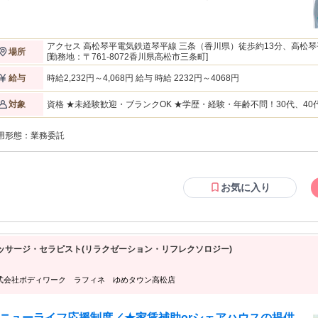
。 ※当社は治療を目的とする医療行為の提供はしておりません。 【スキルを身
着けてなりたい自分に】 スキルUPした先で、先輩たちは下記の様な道を切り拓
として更にキャリアUP！ 「CIBTAC」という国際ライセンスを
得し、世界でも活躍できるプロに！ ★インストラクターとして後進の育成 お店
アクセス 高松琴平電気鉄道琴平線 三条（香川県）徒歩約13分、高松琴
場所
働きながら、研修生の育成をすることも可能！収入もUPします。 ★のれんわけ
高松琴平電気鉄道琴平線 栗林公園徒歩約24分 最寄駅：三条駅
[勤務地：〒761-8072香川県高松市三条町]
度 ラフィネグループの看板を使いながら独立！不安な集客や、好立地での出店
トします！ セラピストはあくまで入り口。 スキルを身に着けて、なり
時給2,232円～4,068円 給与 時給 2232円～4068円
給与
なりませんか。 【収入】 60分 2232～4068円 ＋指名料＋その他インセ
ィブあり ★最高報酬は 4,068 円 (1 時間 ) ！ 3 か月～ 6 か月に 1 回昇給のチャ
資格 ★未経験歓迎・ブランクOK ★学歴・経験・年齢不問！30代、4
対象
あり！短期的にキャリアアップができますよ♪ ＜1ヶ月でプロを目指せます＞
【従業員構成】 ◆20～40代スタッフ中心 ◆未経験からスタートしたス
まで30,000人のプロセラピストを輩出したラフィネグループの研修。 プロの専
です 【経験者の方も大歓迎！優遇します】 リラクゼーションサロン・ストレッチ/整体専門店・接骨院・リフレ/
講師がつきっきりで教えてくれます。 ・期間：約1ヶ月程度 ・場所：各主要都
用形態：
業務委託
アロマ専門店など、当てはまりそうな経験をお持ちでしたらまずはご相談ください。 ・鍼灸
での研修センター内(東京・大阪随時開催しております) ※研修センター以外でも
ジ指圧師・柔道整復師などの方も活躍中。 そして、経験者の方は10万
域研修開催予定あり(山梨、長野、広島、宮城、沖縄など) 詳しくは面接時にご相
します。 もし経験に自信のない方も、ご相談ください！
ください。 ・内容：体の専門知識から技術、おもてなしや接客など講師がひと
ひとり丁寧にサポート！ ボディケア・リフレクソロジー・アロマオイルトリー
お気に入り
メント・フェイシャル・ストレッチなど様々な癒しの技術を教えます。 ＜研修
＞ ★まずは研修前に実際にお店にお客様として訪問し、先輩の接客・施術を受
て頂く 「ミスカマ( ミステリーカスタマー )」を行って頂きます。 ( 先輩 Staff は
なたが ミスカマ であることは知りません！ ) シンプルにお客様となって接客や
を体験していただくことからスタート！ ・接遇研修 お店での接客について基
マナーからじっくり教えていきます。 ・骨格・反射区テスト 人の骨格や足裏
ッサージ・セラピスト(リラクゼーション・リフレクソロジー)
射区と呼ばれる身体の構造についてじっくりと学べます。 ・スキルトレーニン
 自身が配属を希望したブランドの手技を学べます。 のちに他ブランドの手技に
興味が出た場合、学んでいただくことも可能♪ などなど … 配属後に 使える専門
式会社ボディワーク ラフィネ ゆめタウン高松店
校の様なプログラムを多数用意してあなたがプロとしてデビューする日をサポー
o.1 2026年 オリコン顧客満足度(R)調査 リラクゼーション
1位を獲得！ 私たちが大切にしているのは、 技術だけではない“ハートフ
ニューライフ応援制度／★家賃補助orシェアハウスの提供