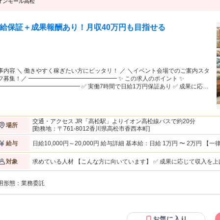
オンモール高松
給保証＋成果報酬あり！月収40万円も目指せる
事内容 ＼ 働きやすく稼ぎたい方にピッタリ！ ／ ＼イベント会場でのご案内スタ
━━━━━━━━━━━━━━ ✨ この求人のポイント ✨
━━━━━━━━━━━━ ✅ 実働7時間で日給1万円保証あり ✅ 成果に応じ
日給2万円も可能 ✅ 月20日稼働で「月収40万円」も目指せる ✅ 未経験から営
・提案スキルを習得できる ✅ 中四国エリアで事業拡大中 ✅ 20代中心の若いチー
で働ける ✅ 将来的にリーダー・現場責任者も目指せる ✅ 希望により正社員への
相談も可能 ━━━━━━━━━━━━━━━ 仕事内容
交通・アクセス JR「高松駅」よりイオン高松線バスで約20分
場所
━━━━━━━━━━━━ ショッピングモールやスーパーで開催されるイ
[勤務地：〒761-8012香川県高松市香西本町]
トブースで、お客様へのご案内をお願いします。 特にスーパーではシニア世
のお客様が多く、 「料金を見直したい」 「もっと安くならないかな？」 と気軽
日給10,000円～20,000円 給与詳細 基本給：日給 1万円 〜 2万円 【一律手当】 全員に一律で支払われる通勤・皆
給与
談してくださる方がたくさんいます。 無理に契約を取るような仕事ではな
勤・家族手当金額：なし 全員に一律で支払われるその他手当金額：なし ※日給1万円保証あり ※成果・獲得
、 お客様のお困りごとを伺いながら、最適なプランをご案内するスタイルで
に応じて報酬アップあり ※報酬はスキル・成果・稼働日数・獲得件数
求めている人材 【こんな方に向いています】 ✅ 成果に応じて収入を上
対象
、困ったことがあればすぐ先輩に
✅ 接客・販売経験を活かして稼ぎたい方 ✅ 業務委託として収入アップ
 【具体的には】 ・イベントブースの準備 ・抽選会やキャンペーン
につけたい方 ✅ 将来的にリーダーや責任者を目指したい方 ✅ チームで成果を出
ご案内 ・受付・席へのご案内 ・スマホ料金のお悩みヒアリング ・キャンペーン
用形態：
業務委託
・人と話すことに抵抗がない方 ・中四国エリアのイベント会場での稼
内 ・イベント終了後の片付け 最初は先輩スタッフと一緒に現場に入り、声
応できる方 ・長期的な稼働を前提に考えられる方 ・基本的な挨拶や報連相ができる方 【歓
けや案内業務からスタートします。 いきなり一人で契約を取るような働き方で
迎 ・第二新卒歓迎 ・フリーター歓迎 ・個人事業主歓迎 ・販売、接客
なく、チームで協力しながら成果を出していくスタイルです。
での経験がある方 ・イベントスタッフ経験がある方 ・不動産営業、法
━━━━━━━━━━━━━ この仕事の魅力
店での販売経験がある方 ・将来的にマネジメントに挑戦したい方 ━━━━━━━━━━━━━━━ サポート体制
お気に入り