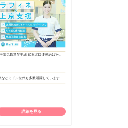
平電気鉄道琴平線 伏石北口徒歩約17分、
0代などミドル世代も多数活躍しています！
タッフも多数 ◆男女比 １：９ 女性が多め
師・あん摩マッサー
円のお祝い金も支給！ 詳細は面接でお伝え
詳細を見る