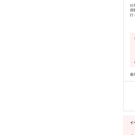
仕
買
行っています。
のお仕事です！
ゃま
品
い。 
時
う
します。 ～ お客様にとっ
く
見
す』 『現在の価値を知ることが大切なので 無料
す！』 というように、 お客様のお
が
雇
イ