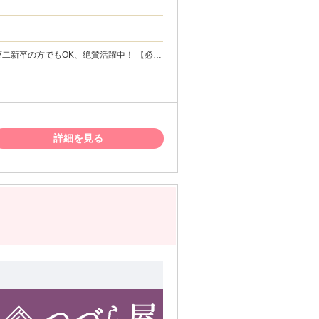
新卒の方でもOK、絶賛活躍中！ 【必須
方又は、 得意とされる方 ・チャレンジ精
お持ちの方。 ・正社員やパート・アルバイ
詳細を見る