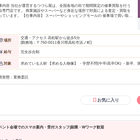
事内容 当社が運営するつづら屋は、全国各地の街で期間限定の催事買取を行う
取専門店です。 商業施設やスーパーなど身近な場所で対面による査定・買取を
 【仕事内容】 スーパーやショッピングモールの 催事場で買い取り
 買い取る品物はアクセサリー・ブランド品から記念硬貨・おもち
で。 幅広く買い取らせていただいております。 ただ、査定の知識が無くても
物ごとに 一定の金額を定めている且つ、 研修も行いますので、ご安心くださ
20代の若手や女性も多数活躍中！ 【仕事の流れ】 1.（催事場での業務がない
交通・アクセス 高松駅から徒歩5分
場所
に）ビラ配りを行うことで 催事場でのイベントがあることを知ってもらえるよ
[勤務地：〒760-0011香川県高松市浜ノ町]
にします。 2.催事場での業務 会場に持ち込まれた品物の査定と買取りをお願い
て最善のご提案を ～ ただただお品物を買い取るだけでな
完全歩合制
給与
 『○○年製のものは貴重なので、 手元に残されるのも手ですよ』 『査定額を低く
積もる所もあるので、 最初から○○円くらいで 提示してくれるお店は信用できま
求めている人材 【求める人物像】 ・学歴不問(中卒/高卒OK) ・新卒、第二
対象
査定に出すだけでも良いと思いま
条件】 普通自動車運転免許 【歓迎要件】 ※必須ではありません ・N検1級以上の方 ・ブランクOK ・仕事に熱心
話をヒアリングしたうえで より良い提案をしな
で、稼ぎたい思いが強い方 ・コミュニケーションを取ることがお好きな
ら買取を行っています◎
用形態：
業務委託
神がある方 【活かしていただけるご経験】 ※必須ではありません ・個人営業、法人営業、不動産営業問わず、
何かしらの営業経験をお持ちの方 ・セールスや接客販売などの経験を
トの経験問わず活躍いただけます！" ★稼ぎたい！ ★トーク力を活かしたい！ ★正当に評価してもらって上を目
指したい！ ★生活水準を上げたい！ ★高価な欲しいものを買いたい！ といった向上心と ガッツがある方を待っ
てます！
お気に入り
ベント会場でのスマホ案内・受付スタッフ|副業・Wワーク歓迎