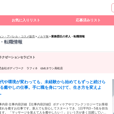
お気に入りリスト
応募済みリスト
ョン・アパレル・コスメ販売
>
ノルマ無
>
業務委託の求人・転職情報
・転職情報
ラクゼーションセラピスト
式会社ボディワーク ラフィネ ゆめタウン高松店
代や環境が変わっても、未経験から始めてもずっと続けら
る癒やしの仕事。手に職を身につけて、生き方を変えよ
。
事内容 仕事内容詳細 【仕事内容詳細】 ボディケアやリフレクソロジーでお客様
疲れを癒すお仕事です。新人でも安心してスタートでき、1日平均3～5名を担当
ます。 「マッサージを覚えて人を癒やしたい！」という方が多く活躍していま