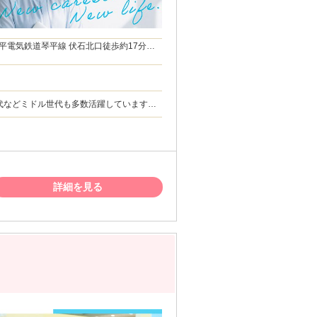
平電気鉄道琴平線 伏石北口徒歩約17分、
0代などミドル世代も多数活躍しています！
タッフも多数 ◆男女比 １：９ 女性が多め
師・あん摩マッサー
円のお祝い金も支給！ 詳細は面接でお伝え
詳細を見る