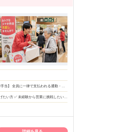
件数
をもとに決定します。
げたい方 ✅ 未経験から営業に挑戦したい方
を目指したい方 ✅ 若いうちから営業力を身
す仕事がしたい方 【必須条件】
働に対応できる方 ・土日祝を含む稼働に対
迎条件】 ・未経験歓
、営業経験がある方 ・携帯販売、通信業界
人営業、個人営業経験がある方 ・家電量販
詳細を見る