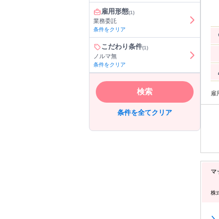
す
雇用形態
に
(1)
いています♪ ★プロ
業務委託
取
条件をクリア
で
制
こだわり条件
(1)
などサポー
ノルマ無
たい自分に
条件をクリア
ンテ
ンス
今
検索
任
雇
市
地
条件を全てクリア
談
り
ト
例
け
あ
施術
本・
マ
反
グ
も
株
学
トします！ 顧客満足度N
サロン 第
＼