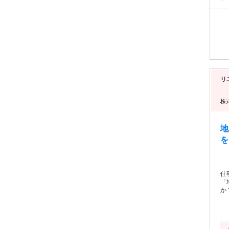
リ
株
地
を
仕
「
か？ 〜つづら屋とは？〜 当社が運営するつづら
催
る査定
業
元 ★