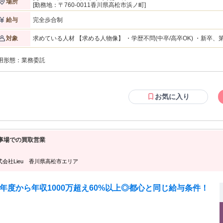
場所
 ★ブランド品の査定・買取 ☆広告企画 など 扱うのは、 使わなくなったブラン
[勤務地：〒760-0011香川県高松市浜ノ町]
品や趣味のアイテム。 「売りたい」と思っているお客様への対応がメインで
【チーム／組織構成】 ★20〜
完全歩合制
給与
0代のメンバーが中心 ★未経験入社がほとんど ★女性も管理職として活躍中 前職
飲食や販売、営業などさまざま。 異業種からの転職でも、しっかり活躍できる
求めている人材 【求める人物像】 ・学歴不問(中卒/高卒OK) ・新卒、第二
対象
り稼げる制度があること」や 「無理なく働ける環境」に惹か
条件】 普通自動車運転免許 【歓迎要件】 ※必須ではありません ・N検1級以上の方 ・ブランクOK ・仕事に熱心
て入社したメンバーも多くいます。
で、稼ぎたい思いが強い方 ・コミュニケーションを取ることがお好きな
用形態：
業務委託
神がある方 【活かしていただけるご経験】 ※必須ではありません ・個人営業、法人営業、不動産営業問わず、
何かしらの営業経験をお持ちの方 ・セールスや接客販売などの経験を
トの経験問わず活躍いただけます！" ★稼ぎたい！ ★トーク力を活かしたい！ ★正当に評価してもらって上を目
指したい！ ★生活水準を上げたい！ ★高価な欲しいものを買いたい！ といった向上心と ガッツがある方を待っ
てます！
お気に入り
事場での買取営業
式会社Lieu 香川県高松市エリア
年度から年収1000万超え60%以上◎都心と同じ給与条件！