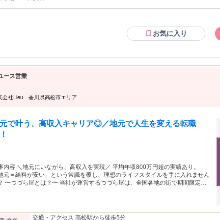
何かしらの営業経験をお持ちの方 ・セールスや接客販売などの経験を
トの経験問わず活躍いただけます！" ★稼ぎたい！ ★トーク力を活かしたい！ ★正当に評価してもらって上を目
指したい！ ★生活水準を上げたい！ ★高価な欲しいものを買いたい！ といった向上心と ガッツがある方を待っ
てます！
お気に入り
ユース営業
式会社Lieu 香川県高松市エリア
元で叶う、高収入キャリア◎／地元で人生を変える転職
！
事内容 ＼地元にいながら、高収入を実現／ 平均年収800万円超の実績あり。
地元＝給料が安い」という常識を覆し、理想のライフスタイルを手に入れません
屋は、全国各地の街で期間限定の
事買取を行う買取専門店です。 商業施設やスーパーなど身近な場所で対面によ
・買取を行っています。 ★“稼げる仕組み”がここにある インセンティブは
界トップクラス／月収300万円超も可能 ★成果＝収入。頑張りはすべて給与で還
福利厚生の良さで選ばれる環境 【お仕事はシンプル】 ☆イベントの集客・
交通・アクセス 高松駅から徒歩5分