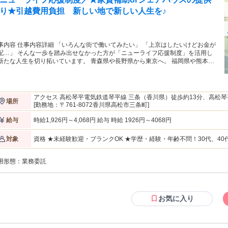
リラクゼーション”。 その積み重ねが評価され、 オリコン顧客満足度ランキング
り★引越費用負担 新しい地で新しい人生を♪
合第1位を獲得しました。 お客様から支持される理由があるからこそ、 セラピ
としての成長も実感できる環境です。 ■調査概要 調査主体：オリコン顧客満
度ランキング 調査方法：インターネット調査 調査回答数：1,973人（2026年）
査期間：2025/12/24～2026/1/13 調査対象：性別：指定なし 年齢：18歳～84歳
事内容 仕事内容詳細 「いろんな街で働いてみたい」 「上京はしたいけどお金が
域：全国 調査対象企業（サービス）数：22 条件： 以下すべての条件を満たす人
配…」 そんな一歩を踏み出せなかった方が「ニューライフ応援制度」を活用し
)過去2年以内に国内のリラクゼーションサロンを利用した人 2)サービスに関する
新たな人生を切り拓いています。 青森県や長野県から東京へ。 福岡県や熊本県
払い金額を把握している人 3)癒し・リラックス目的で施術を受けた人 定義： 以
ら大阪へ。 そんな引っ越しを伴う移動を会社が費用負担・サポートします。 ※
すべての条件を満たすリラクゼーションサロン 1)手技を用いて心身の緊張を弛
細は「待遇・福利厚生」のニューライフ応援制度をご確認ください。 全国に750
させるための施術を行う 2)セラピストによる施術が行われる 3)a,bいずれかに該
舗展開中のリラクゼーションサロン「Raffine」です。疲れを癒す手技で多くの
する a)北海道／東北／関東／甲信越・北陸／東海／近畿／中国・四国／九州・
客様にご利用いただいています。 【仕事内容詳細】 ボディケアやリフレクソロ
縄の8つの地域区分のうち、4地域以上で展開している b)関東／東海／近畿の主
アクセス 高松琴平電気鉄道琴平線 三条（香川県）徒歩約13分、高松琴
場所
ーでお客様の疲れを癒すお仕事です。新人でも安心してスタートでき、1日平均
3地域のうち、2地域以上で展開している ただし、以下の場合はランキング対象
高松琴平電気鉄道琴平線 栗林公園徒歩約24分 最寄駅：三条駅
[勤務地：〒761-8072香川県高松市三条町]
～5名を担当します。 「マッサージを覚えて人を癒やしたい！」という方が多く
とする 1)あん摩マッサージ指圧、はり、灸、エステ、スパなどを主とする 2)直
躍しています。 ※当社は治療を目的とする医療行為の提供はしておりません。
1年間の店舗分布および回答データについて、以下のいずれかに該当する場合は
時給1,926円～4,068円 給与 時給 1926円～4068円
給与
スキルを身に着けてなりたい自分に】 スキルUPした先で、先輩たちは下記の様
く 1.関東以外の地域に90％以上集中している 2.関東に90％以上集中しており、
道を切り拓いています♪ ★プロとして更にキャリアUP！ 「CIBTAC」という国際
つ店舗が存在する都府県が埼玉県・千葉県・東京都・神奈川県・愛知県・大阪
資格 ★未経験歓迎・ブランクOK ★学歴・経験・年齢不問！30代、4
対象
イセンスを取得し、世界でも活躍できるプロに！ ★インストラクターとして後
・兵庫県の7都府県のうち4都府県以下に留まる
【従業員構成】 ◆20～40代スタッフ中心 ◆未経験からスタートしたス
の育成 お店で働きながら、研修生の育成をすることも可能！収入もUPします。
です 【経験者の方も大歓迎！優遇します】 リラクゼーションサロン・ストレッチ/整体専門店・接骨院・リフレ/
のれんわけ制度 ラフィネグループの看板を使いながら独立！不安な集客や、好
用形態：
業務委託
アロマ専門店など、当てはまりそうな経験をお持ちでしたらまずはご相談ください。 ・鍼灸
の出店などサポートします！ セラピストはあくまで入り口。 スキルを身に
ジ指圧師・柔道整復師などの方も活躍中。 そして、経験者の方は10万
、なりたい自分になりませんか。 【収入】 60分 1,926～4,068円 ＋指名料
します。 もし経験に自信のない方も、ご相談ください！
その他インセンティブあり ★最高報酬は 4,068 円 (1 時間 ) ！ 3 か月～ 6 か月に
 回昇給のチャンスあり！短期的にキャリアアップができますよ♪ ＜1ヶ月でプロ
お気に入り
目指せます＞ 今まで30,000人のプロセラピストを輩出したラフィネグループの
修。 プロの専任講師がつきっきりで教えてくれます。 ・期間：約1ヶ月程度 ・
所：各主要都市での研修センター内(東京・大阪随時開催しております) ※研修セ
ター以外でも地域研修開催予定あり(山梨、長野、広島、宮城、沖縄など) 詳しく