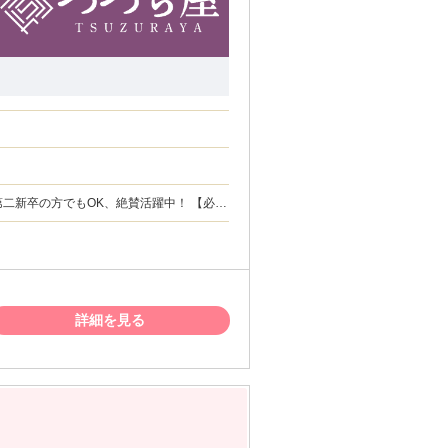
新卒の方でもOK、絶賛活躍中！ 【必須
方又は、 得意とされる方 ・チャレンジ精
お持ちの方。 ・正社員やパート・アルバイ
詳細を見る