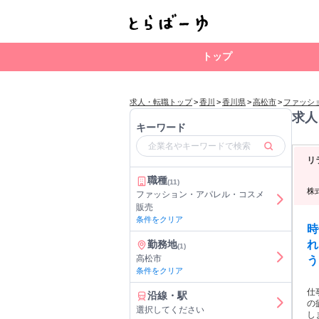
トップ
求人・転職トップ
>
香川
>
香川県
>
高松市
>
ファッシ
求人
キーワード
リ
職種
(11)
株
ファッション・アパレル・コスメ
販売
条件をクリア
時
勤務地
れ
(1)
高松市
う
条件をクリア
仕
沿線・駅
の
選択してください
し