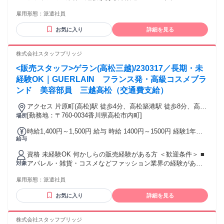
可能な方は、全員がキャリア手当の対象となります。 なんと
トで経験積んだ方もOK！ ■その他、携帯ショップ店員や事務
《10万円》を1ヶ月勤務後の給与にて一括支給するスタブリだ
雇用形態：
派遣社員
など、他業種からの転職も大歓迎です。 【将来的には正社員
けのスペシャル特典です。 交通費：通勤交通費全額支給 通勤
も目指せる！】 スタッフブリッジでは、未経験から販売スタ
にかかった交通費は全額別途支給いたします。
お気に入り
詳細を見る
ッフにチャレンジし、正社員を目指すこともできます！ さら
には本社で働くチャンスも！ キャリア相談や研修もあるの
で、アパレル・ファッション・コスメ業界に初めて挑戦する
株式会社スタッフブリッジ
人を応援します♪
<販売スタッフ>ゲラン(高松三越)/230317／長期・未
経験OK｜GUERLAIN フランス発・高級コスメブラ
ンド 美容部員 三越高松（交通費支給）
アクセス 片原町(高松)駅 徒歩4分、高松築港駅 徒歩8分、高松
駅 徒歩12分
[勤務地：〒760-0034香川県高松市内町]
場所
時給1,400円～1,500円 給与 時給 1400円～1500円 経験1年以
給与
上の方は1500円からいきなりスタート！ 経験1年未満の方も
就業1年後には必ず1500円に昇給します！ 【キャリア手当10
資格 未経験OK 何かしらの販売経験がある方 ＜歓迎条件＞ ■
万円】 エントリーした職種の経験が2年以上・フルタイム勤務
アパレル・雑貨・コスメなどファッション業界の経験がある
対象
可能な方は、全員がキャリア手当の対象となります。 なんと
方歓迎！ ■パート、アルバイトで経験積んだ方もOK！ ■その
《10万円》を1ヶ月勤務後の給与にて一括支給するスタブリだ
雇用形態：
派遣社員
他、携帯ショップ店員や事務など、他業種からの転職も大歓
けのスペシャル特典です。 交通費：通勤交通費全額支給 通勤
迎です。 【将来的には正社員も目指せる！】 スタッフブリッ
にかかった交通費は全額別途支給いたします。
お気に入り
詳細を見る
ジでは、未経験から販売スタッフにチャレンジし、正社員を
目指すこともできます！ さらには本社で働くチャンスも！ キ
ャリア相談や研修もあるので、アパレル・ファッション・コ
株式会社スタッフブリッジ