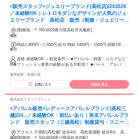
スメ業界に初めて挑戦する人を応援します♪
<販売スタッフ>ジュエリーブランド(高松店)/243029
／未経験OK｜レトロモダンなデザインが人気のジュ
エリーブランド 高松店 販売（制服・ジュエリー貸
与）
[勤務地：〒760-0029香川県高松市丸亀町]
場所
時給1,400円～1,500円 給与 時給 1400円～1500円 経験1年以
給与
上の方は1500円からいきなりスタート！ 経験1年未満の方も
就業1年後には必ず1500円に昇給します！ 【キャリア手当10
資格 未経験OK ＜歓迎条件＞ ■アパレル・雑貨・コスメなど
万円】 エントリーした職種の経験が2年以上・フルタイム勤務
ファッション業界の経験がある方歓迎！ ■パート、アルバイ
対象
可能な方は、全員がキャリア手当の対象となります。 なんと
トで経験積んだ方もOK！ ■その他、携帯ショップ店員や事務
《10万円》を1ヶ月勤務後の給与にて一括支給するスタブリだ
雇用形態：
派遣社員
など、他業種からの転職も大歓迎です。 【将来的には正社員
けのスペシャル特典です。 交通費：通勤交通費全額支給 通勤
も目指せる！】 スタッフブリッジでは、未経験から販売スタ
にかかった交通費は全額別途支給いたします。
お気に入り
詳細を見る
ッフにチャレンジし、正社員を目指すこともできます！ さら
には本社で働くチャンスも！ キャリア相談や研修もあるの
で、アパレル・ファッション・コスメ業界に初めて挑戦する
株式会社スタッフブリッジ
人を応援します♪
<アパレル販売>レディースアパレルブランド(高松三
越)/24...／未経験OK・前払いあり｜有名アパレルブラ
ンド 販売スタッフ（三越高松）制服貸与・スニーカ
ー勤務OK
アクセス 片原町(高松)駅 徒歩4分、高松築港駅 徒歩8分、高松
駅 徒歩12分
[勤務地：〒760-0034香川県高松市内町]
場所