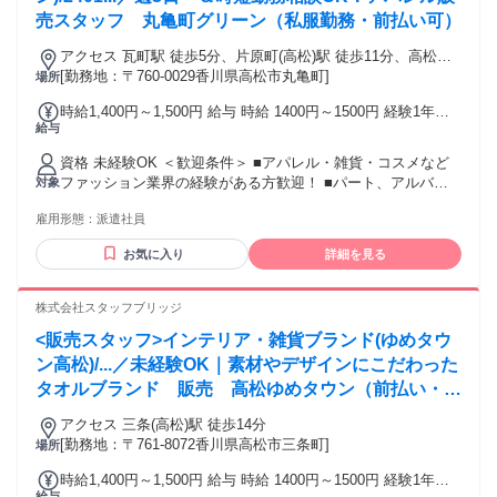
売スタッフ 丸亀町グリーン（私服勤務・前払い可）
アクセス 瓦町駅 徒歩5分、片原町(高松)駅 徒歩11分、高松駅
徒歩17分
[勤務地：〒760-0029香川県高松市丸亀町]
場所
時給1,400円～1,500円 給与 時給 1400円～1500円 経験1年以
給与
上の方は1500円からいきなりスタート！ 経験1年未満の方も
就業1年後には必ず1500円に昇給します！ 【キャリア手当10
資格 未経験OK ＜歓迎条件＞ ■アパレル・雑貨・コスメなど
万円】エントリーした職種の経験が2年以上・フルタイム勤務
ファッション業界の経験がある方歓迎！ ■パート、アルバイ
対象
可能な方は、全員がキャリア手当の対象となります。なんと
トで経験積んだ方もOK！ ■その他、携帯ショップ店員や事務
《10万円》を1ヶ月勤務後の給与にて一括支給するスタブリだ
雇用形態：
派遣社員
など、他業種からの転職も大歓迎です。 【将来的には正社員
けのスペシャル特典です。 交通費：通勤交通費全額支給 通勤
も目指せる！】 スタッフブリッジでは、未経験から販売スタ
にかかった交通費は全額別途支給いたします。
お気に入り
詳細を見る
ッフにチャレンジし、正社員を目指すこともできます！ さら
には本社で働くチャンスも！ キャリア相談や研修もあるの
で、アパレル・ファッション・コスメ業界に初めて挑戦する
株式会社スタッフブリッジ
人を応援します♪
<販売スタッフ>インテリア・雑貨ブランド(ゆめタウ
ン高松)/...／未経験OK｜素材やデザインにこだわった
タオルブランド 販売 高松ゆめタウン（前払い・エ
プロン貸出有）
アクセス 三条(高松)駅 徒歩14分
[勤務地：〒761-8072香川県高松市三条町]
場所
時給1,400円～1,500円 給与 時給 1400円～1500円 経験1年以
給与