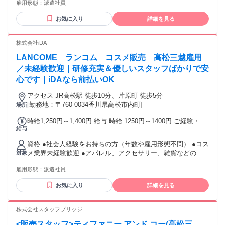
雇用形態：
派遣社員
など、他業種からの転職も大歓迎です。 【将来的には正社員
けのスペシャル特典です。 交通費：通勤交通費全額支給 通勤
も目指せる！】 スタッフブリッジでは、未経験から販売スタ
にかかった交通費は全額別途支給いたします。
お気に入り
詳細を見る
ッフにチャレンジし、正社員を目指すこともできます！ さら
には本社で働くチャンスも！ キャリア相談や研修もあるの
で、アパレル・ファッション・コスメ業界に初めて挑戦する
株式会社iDA
人を応援します♪
LANCOME ランコム コスメ販売 高松三越雇用
／未経験歓迎｜研修充実＆優しいスタッフばかりで安
心です｜iDAなら前払いOK
アクセス JR高松駅 徒歩10分、片原町 徒歩5分
[勤務地：〒760-0034香川県高松市内町]
場所
時給1,250円～1,400円 給与 時給 1250円～1400円 ご経験・ス
給与
キルにより考慮致します スマホでかんたんに前払いで給与が
受け取れます（※上限、条件あり） 交通費：通勤交通費全額
資格 ●社会人経験をお持ちの方（年数や雇用形態不問） ●コス
支給
メ業界未経験歓迎 ●アパレル、アクセサリー、雑貨などの販
対象
売経験者歓迎 ●コスメ販売経験者歓迎＆優遇 ３ヶ月以上（長
雇用形態：
派遣社員
期）大歓迎
お気に入り
詳細を見る
株式会社スタッフブリッジ
<販売スタッフ>ティファニー アンド コー(高松三