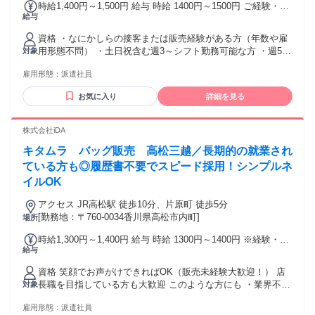
時給1,400円～1,500円 給与 時給 1400円～1500円 ご経験・ス
給与
キルにより考慮致します スマホでかんたんに前払いで給与が
受け取れます（※上限、条件あり） 交通費：通勤交通費全額
資格 ・なにかしらの接客または販売経験がある方（年数や雇
支給
用形態不問） ・土日祝含む週3～シフト勤務可能な方 ・週5シ
対象
フト勤務可能な方歓迎 ３ヶ月以上（長期）大歓迎
雇用形態：
派遣社員
お気に入り
詳細を見る
株式会社iDA
キタムラ バッグ販売 高松三越／長期的の就業され
ている方も◎履歴書不要でスピード採用！シンプルネ
イルOK
アクセス JR高松駅 徒歩10分、片原町 徒歩5分
[勤務地：〒760-0034香川県高松市内町]
場所
時給1,300円～1,400円 給与 時給 1300円～1400円 ※経験・ス
給与
キル考慮します。 スマホでかんたんに前払いで給与が受け取
れます（※上限、条件あり） 交通費：通勤交通費全額支給
資格 笑顔でお声がけできればOK（販売未経験大歓迎！） 店
長職を目指している方も大歓迎 このような方にも ・業界不問
対象
で販売経験がある方 ・今までの接客経験を活かしたい ・バッ
雇用形態：
派遣社員
グ、レザー製品、生活雑貨が好き ３ヶ月以上（長期）大歓迎