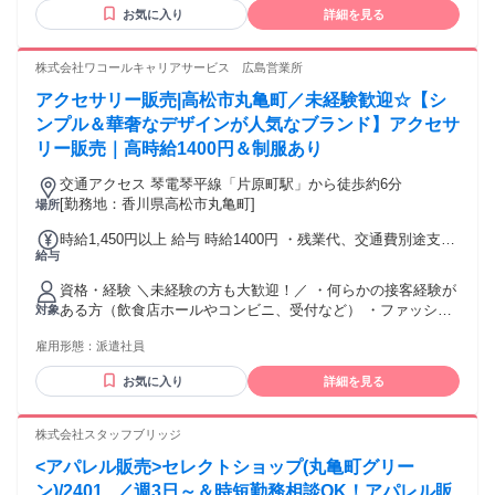
事由2号による) ◆ファッションが好きな方 ◆未経験からアパ
お気に入り
詳細を見る
レル販売に挑戦したい方 ◆シンプルで洗練されたデザインが
好きな方 ◆人と話すことが好きな方 ◆ブランドの世界観を大
切にした接客がしたい方 【こんな方が活躍中】 ◆18歳以上
株式会社ワコールキャリアサービス 広島営業所
(残業の場合、深夜帯勤務の可能性あり、例外事由2号による)
アクセサリー販売|高松市丸亀町／未経験歓迎☆【シ
◆平日の早番勤務も可能な方 ◆未経験・初心者の方 ◆主婦
(主夫)・主夫の方 ◆フリーターの方 ◆学歴不問 ◆副業・Wワ
ンプル＆華奢なデザインが人気なブランド】アクセサ
ークの方 ◆ブランクがある方 ◆何かしらの販売経験がある方
リー販売｜高時給1400円＆制服あり
交通アクセス 琴電琴平線「片原町駅」から徒歩約6分
[勤務地：香川県高松市丸亀町]
場所
時給1,450円以上 給与 時給1400円 ・残業代、交通費別途支給
給与
≪月収例≫ ・時給1400円×7.5時間×21日勤務＝220,500円 ・
一例であり、給与を保証するものではありません。
資格・経験 ＼未経験の方も大歓迎！／ ・何らかの接客経験が
ある方（飲食店ホールやコンビニ、受付など） ・ファッショ
対象
ン関連の販売経験がある方、尚歓迎
雇用形態：
派遣社員
お気に入り
詳細を見る
株式会社スタッフブリッジ
<アパレル販売>セレクトショップ(丸亀町グリー
ン)/2401...／週3日～＆時短勤務相談OK！アパレル販