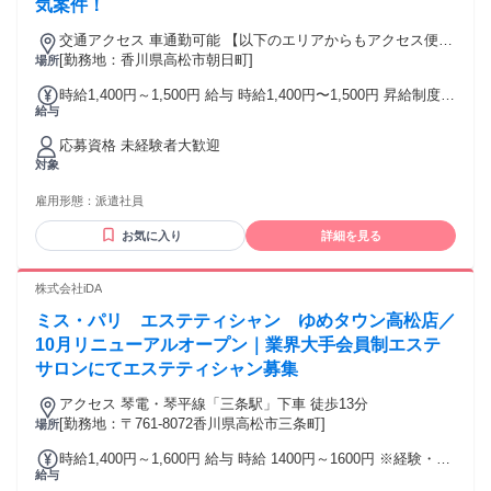
気案件！
交通アクセス 車通勤可能 【以下のエリアからもアクセス便
利】 さぬき市 三木町 丸亀市 綾川町 坂出市
[勤務地：香川県高松市朝日町]
場所
時給1,400円～1,500円 給与 時給1,400円〜1,500円 昇給制度あ
給与
り
応募資格 未経験者大歓迎
対象
雇用形態：
派遣社員
お気に入り
詳細を見る
株式会社iDA
ミス・パリ エステティシャン ゆめタウン高松店／
10月リニューアルオープン｜業界大手会員制エステ
サロンにてエステティシャン募集
アクセス 琴電・琴平線「三条駅」下車 徒歩13分
[勤務地：〒761-8072香川県高松市三条町]
場所
時給1,400円～1,600円 給与 時給 1400円～1600円 ※経験・ス
給与
キル考慮します。 スマホでかんたんに前払いで給与が受け取