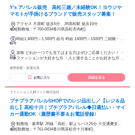
Y's アパレル販売 高松三越／未経験OK！ヨウジヤ
マモトが手掛けるブランドで販売スタッフ募集！
アクセス 片原町 徒歩5分、JR高松駅 徒歩10分
[勤務地：〒760-0034香川県高松市内町]
場所
時給1,400円～1,500円 給与 時給 1400円～1500円 ご経験・ス
給与
キルにより考慮致します スマホでかんたんに前払いで給与が
受け取れます（※上限、条件あり） 交通費：通勤交通費全額
資格 どれか一つでも当てはまる方はぜひご応募ください！ ・
支給
ファッションが大好きな方 ・人と接することがお好きな方 ・
対象
よりファッションについて知識を深めたい方 ・Y'sがお好きな
雇用形態：
派遣社員
方、愛用されている方 ３ヶ月以上（長期）大歓迎
お気に入り
詳細を見る
ファッション人材リンク株式会社
プチプラアパレルSHOPでのレジ品出し／【レジ＆品
出し】高松十川｜プチプラアパレル◆日週払い・マイ
カー通勤OK〈履歴書不要＆お電話登録〉
勤務地・最寄駅 JR線「高松」駅よりバス25分 ※交通費支給
※マイカー通勤OK
[勤務地：〒761-0434香川県高松市十川東町]
場所