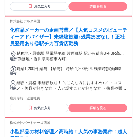
お気に入り
詳細を見る
株式会社デルタ四国
化粧品メーカーの企画営業／【人気コスメのビューテ
ィーアドバイザー】未経験歓迎♪残業ほぼなし！正社
員登用あり◎駅チカ百貨店勤務
勤務地・最寄駅 琴電琴平線 片原町駅 駅から徒歩3分 JR高徳
線 高松駅 駅から徒歩12分
[勤務地：香川県高松市内町]
場所
時給1,200円 給与 【給与】 時給 1,200円 ※残業時(実働8時間
給与
超)は時給1,500円 【支払方法】 ■月末締めの翌月末払い ■日
払い/週払いサービス有(規定有) ＊専用アプリからカンタン申
経験・資格 未経験歓迎！ ＼こんな方におすすめ♪／ ・コス
請＊ 【交通費】 ※交通費別途支給(上限15,000円/月)
メ・美容が好きな方 ・人と話すことが好きな方 ・接客や販売
対象
の経験を活かしたい方 ・ビューティーアドバイザーに興味が
雇用形態：
派遣社員
ある方 【必須】 PC基本操作(Excel・Word) ※接客・販売経験
がある方は経験を活かせます。
お気に入り
詳細を見る
株式会社パートナーズ四国
小型部品の材料管理／高時給！人気の事務案件！超人