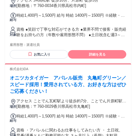
アクセス JR高松駅 徒歩10分、片原町 徒歩5分
[勤務地：〒760-0034香川県高松市内町]
場所
時給1,400円～1,500円 給与 時給 1400円～1500円 ※経験・ス
給与
キル考慮します。インセンティブあり スマホでかんたんに前
払いで給与が受け取れます（※上限、条件あり） 交通費：通
資格 ●笑顔で丁寧な対応ができる方 ●業界不問で接客・販売経
勤交通費全額支給
験をお持ちの方（年数や雇用形態不問） ●土日祝含む週3～シ
対象
フト勤務可能な方 ●週5シフト勤務可能な方歓迎 ３ヶ月以上
雇用形態：
派遣社員
（長期）大歓迎
お気に入り
詳細を見る
株式会社iDA
オニツカタイガー アパレル販売 丸亀町グリーン／
スピード採用！愛用されている方、お好きな方はぜひ
ご応募ください！
アクセス ことでん瓦町駅より徒歩約7分、ことでん片原町駅よ
り徒歩約10分
[勤務地：〒760-0029香川県高松市丸亀町]
場所
時給1,400円～1,500円 給与 時給 1400円～1500円 ※経験・ス
給与
キル考慮します。 スマホでかんたんに前払いで給与が受け取
れます（※上限、条件あり） 交通費：通勤交通費全額支給
資格 ・アパレルに関わるお仕事をしてみたい方 ・ 土日祝、
早番/遅番ともに勤務可能な方 ３ヶ月以上（長期）大歓迎
対象