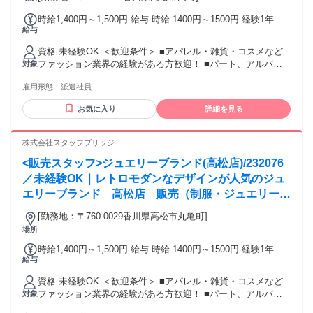
時給1,400円～1,500円 給与 時給 1400円～1500円 経験1年以
給与
上の方は1500円からいきなりスタート！ 経験1年未満の方も
就業1年後には必ず1500円に昇給します！ 交通費：通勤交通
資格 未経験OK ＜歓迎条件＞ ■アパレル・雑貨・コスメなど
費全額支給 通勤にかかった交通費は全額別途支給いたしま
ファッション業界の経験がある方歓迎！ ■パート、アルバイ
対象
す。
トで経験積んだ方もOK！ ■その他、携帯ショップ店員や事務
雇用形態：
派遣社員
など、他業種からの転職も大歓迎です。 【将来的には正社員
も目指せる！】 スタッフブリッジでは、未経験から販売スタ
お気に入り
詳細を見る
ッフにチャレンジし、正社員を目指すこともできます！ さら
には本社で働くチャンスも！ キャリア相談や研修もあるの
で、アパレル・ファッション・コスメ業界に初めて挑戦する
株式会社スタッフブリッジ
人を応援します♪
<販売スタッフ>ジュエリーブランド(高松店)/232076
／未経験OK｜レトロモダンなデザインが人気のジュ
エリーブランド 高松店 販売（制服・ジュエリー貸
与）
[勤務地：〒760-0029香川県高松市丸亀町]
場所
時給1,400円～1,500円 給与 時給 1400円～1500円 経験1年以
給与
上の方は1500円からいきなりスタート！ 経験1年未満の方も
就業1年後には必ず1500円に昇給します！ 【キャリア手当10
資格 未経験OK ＜歓迎条件＞ ■アパレル・雑貨・コスメなど
万円】 エントリーした職種の経験が2年以上・フルタイム勤務
ファッション業界の経験がある方歓迎！ ■パート、アルバイ
対象
可能な方は、全員がキャリア手当の対象となります。 なんと
トで経験積んだ方もOK！ ■その他、携帯ショップ店員や事務
《10万円》を1ヶ月勤務後の給与にて一括支給するスタブリだ