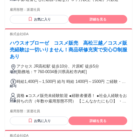
雇用形態：
派遣社員
お気に入り
詳細を見る
株式会社iDA
ハウスオブローゼ コスメ販売 高松三越／コスメ販
売経験は一切いりません！商品研修充実で安心◎制服
あり
アクセス JR高松駅 徒歩10分、片原町 徒歩5分
[勤務地：〒760-0034香川県高松市内町]
場所
時給1,400円～1,500円 給与 時給 1400円～1500円 ご経験・ス
給与
キルにより考慮致します スマホでかんたんに前払いで給与が
受け取れます（※上限、条件あり） 交通費：通勤交通費全額
資格 ●コスメ販売未経験歓迎 ●経験者優遇！ ●社会人経験をお
支給
持ちの方（年数や雇用形態不問） 【こんなかたにも◎】 ・コ
対象
スメやアロマが好き ・人を喜ばせるのが好き ・素材で化粧品
雇用形態：
派遣社員
を選びたい等 ３ヶ月以上（長期）大歓迎
お気に入り
詳細を見る
株式会社iDA