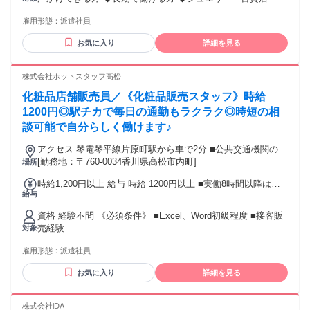
パレル・化粧品販売経験者は優遇◎ ◆20代～40代の男女スタ
雇用形態：
派遣社員
ッフ活躍中♪ 【 下記のような方は歓迎 】 ・アパレルショップ
や食品、スーパー、雑貨屋などでの勤務経験がある方 ・販売
お気に入り
詳細を見る
スタッフ、接客販売の経験がある方 ・受付や案内スタッフな
どの接客業の経験がある方
株式会社ホットスタッフ高松
化粧品店舗販売員／《化粧品販売スタッフ》時給
1200円◎駅チカで毎日の通勤もラクラク◎時短の相
談可能で自分らしく働けます♪
アクセス 琴電琴平線片原町駅から車で2分 ■公共交通機関の使
用を推奨 ■駐車場なし
[勤務地：〒760-0034香川県高松市内町]
場所
時給1,200円以上 給与 時給 1200円以上 ■実働8時間以降は時
給与
給25%割増あり ■給料日：末日締め、翌月末日払い 交通費：
交通費支給
資格 経験不問 《必須条件》 ■Excel、Word初級程度 ■接客販
売経験
対象
雇用形態：
派遣社員
お気に入り
詳細を見る
株式会社iDA