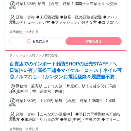
時給1,300円 給与 【給与】 時給 1,300円 ☆昇給あり ☆交通費
給与
全額支給 毎月月末締・翌月15日お支払い ≪銀行口座指定な
し！≫ 【日・週払いOK】 急な出費も安心♪ 月に最大5回のお
経験・資格 ◆未経験歓迎 ◆接客・販売経験者歓迎 ◆アパレ
給料日！ 毎週火曜日・金曜日に申請OK★
ルデビューしたい方 ◆ファッションが好きな方 ◆コツコツ作
対象
業も好きな方 ◆長期勤務できる方歓迎 【こんな方が活躍中】
雇用形態：
派遣社員
◆18歳以上(残業の場合、深夜帯勤務の可能性あり、例外事由
2号による) ◆平日の早番勤務も可能な方 ◆未経験・初心者の
お気に入り
詳細を見る
方 ◆主婦(主夫)・主夫の方 ◆フリーターの方 ◆外国籍の方 ◆
学歴不問 ◆副業・Wワークの方 ◆ブランクがある方 ◆何かし
らの販売経験がある方
ファッション人材リンク株式会社
百貨店でのインポート雑貨SHOPの販売STAFF／＼
日週払い有／高松三越◆マイケル・コース｜ネイル可
◎ノルマなし♪［カンタンお電話登録＆履歴書不要］
勤務地・最寄駅 ことでん線「片原町」駅より徒歩3分 JR線
[勤務地：香川県高松市内町]
「高松」駅より徒歩10分 ※交通費支給
場所
時給1,350円～1,400円 給与 【給与】 時給 1,350円～1,400円
給与
☆昇給あり ☆交通費全額支給 毎月月末締・翌月15日お支払い
≪銀行口座指定なし！≫ 【日・週払いOK】 急な出費も安心♪
経験・資格 【こんな方が活躍中】 ◆平日の早番勤務も可能な
月に最大5回のお給料日！ 毎週火曜日・金曜日に申請OK★
方 ◆未経験・初心者の方 ◆主婦(主夫)・主夫の方 ◆フリータ
対象
ーの方 ◆学歴不問 ◆副業・Wワークの方 ◆ブランクがある方
雇用形態：
派遣社員
◆何かしらの販売経験がある方