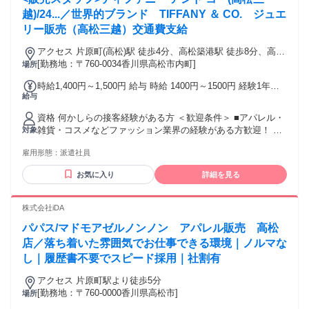
越)/24...／世界的ブランド TIFFANY ＆ CO. ジュエ
リー販売（高松三越）交通費支給
アクセス 片原町(高松)駅 徒歩4分、高松築港駅 徒歩8分、高松
駅 徒歩12分
[勤務地：〒760-0034香川県高松市内町]
場所
時給1,400円～1,500円 給与 時給 1400円～1500円 経験1年以
給与
上の方は1500円からいきなりスタート！ 経験1年未満の方も
就業1年後には必ず1500円に昇給します！ 【キャリア手当10
資格 何かしらの接客経験がある方 ＜歓迎条件＞ ■アパレル・
万円】 エントリーした職種の経験が2年以上・フルタイム勤務
雑貨・コスメなどファッション業界の経験がある方歓迎！ ■
対象
可能な方は、全員がキャリア手当の対象となります。 なんと
パート、アルバイトで経験積んだ方もOK！ ■その他、携帯シ
《10万円》を1ヶ月勤務後の給与にて一括支給するスタブリだ
雇用形態：
派遣社員
ョップ店員や事務など、他業種からの転職も大歓迎です。
けのスペシャル特典です。 交通費：通勤交通費全額支給 通勤
【将来的には正社員も目指せる！】 スタッフブリッジでは、
にかかった交通費は全額別途支給いたします。
お気に入り
詳細を見る
未経験から販売スタッフにチャレンジし、正社員を目指すこ
ともできます！ さらには本社で働くチャンスも！ キャリア相
談や研修もあるので、アパレル・ファッション・コスメ業界
株式会社iDA
に初めて挑戦する人を応援します♪
パパス/マドモアゼルノンノン アパレル販売 高松
店／落ち着いた雰囲気でお仕事できる環境｜ノルマな
し｜履歴書不要でスピード採用｜社割有
アクセス 片原町駅より徒歩5分
[勤務地：〒760-0000香川県高松市]
場所