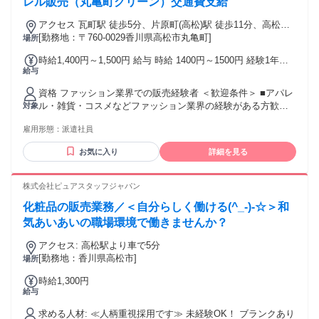
レル販売（丸亀町グリーン）交通費支給
アクセス 瓦町駅 徒歩5分、片原町(高松)駅 徒歩11分、高松駅
徒歩17分
[勤務地：〒760-0029香川県高松市丸亀町]
場所
時給1,400円～1,500円 給与 時給 1400円～1500円 経験1年以
給与
上の方は1500円からいきなりスタート！ 経験1年未満の方も
就業1年後には必ず1500円に昇給します！ 【キャリア手当10
資格 ファッション業界での販売経験者 ＜歓迎条件＞ ■アパレ
万円】 エントリーした職種の経験が2年以上・フルタイム勤務
ル・雑貨・コスメなどファッション業界の経験がある方歓
対象
可能な方は、全員がキャリア手当の対象となります。 なんと
迎！ ■パート、アルバイトで経験積んだ方もOK！ ■その他、
《10万円》を1ヶ月勤務後の給与にて一括支給するスタブリだ
雇用形態：
派遣社員
携帯ショップ店員や事務など、他業種からの転職も大歓迎で
けのスペシャル特典です。 交通費：通勤交通費全額支給 通勤
す。 【将来的には正社員も目指せる！】 スタッフブリッジで
にかかった交通費は全額別途支給いたします。
お気に入り
詳細を見る
は、未経験から販売スタッフにチャレンジし、正社員を目指
すこともできます！ さらには本社で働くチャンスも！ キャリ
ア相談や研修もあるので、アパレル・ファッション・コスメ
株式会社ピュアスタッフジャパン
業界に初めて挑戦する人を応援します♪
化粧品の販売業務／＜自分らしく働ける(^_-)-☆＞和
気あいあいの職場環境で働きませんか？
アクセス: 高松駅より車で5分
[勤務地：香川県高松市]
場所
時給1,300円
給与
求める人材: ≪人柄重視採用です≫ 未経験OK！ ブランクあり