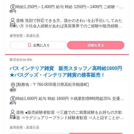
時給1,250円～1,400円 給与 時給 1250円～1400円 ご経験・ス
給与
キルにより考慮致します スマホでかんたんに前払いで給与が
受け取れます（※上限、条件あり） 交通費：通勤交通費全額
資格 笑顔で対応できる方、誰かのきれいをお手伝いしてみた
支給
い方 ※社会人経験があれば美容業界でのご経験や販売経験は
対象
一切不問です このような方も活躍中！ ・接客販売経験がある
雇用形態：
派遣社員
方 ・百貨店での就業経験がある方 ３ヶ月以上（長期）大歓迎
お気に入り
詳細を見る
株式会社ee link
バス インテリア雑貨 販売スタッフ／高時給1600円
★バスグッズ・インテリア雑貨の接客販売！
[勤務地：〒760-0035香川県高松市鶴屋町]
場所
時給1,600円 給与 時給 1600円 ※残業割増8時間超25% 交通
給与
費：通勤交通費全額支給 ::履歴書不要::残業なし::社会保険完
備::交通費支給::研修あり::経験者歓迎::有資格者歓迎::ブラン
資格 ●販売経験者歓迎 ⇒三越でのご就業経験をお持ちの方歓
クOK::40代以上応募可::50代以上応募可::即日勤務OK::シフト
迎 ⇒ラグジュアリーブランド経験者歓迎 ⇒人と話すことが好
対象
制::月1シフト提出::週払いOK::
きな方 ⇒笑顔で対応できる方 まずはお気軽にお問い合わせく
雇用形態：
派遣社員
ださい！