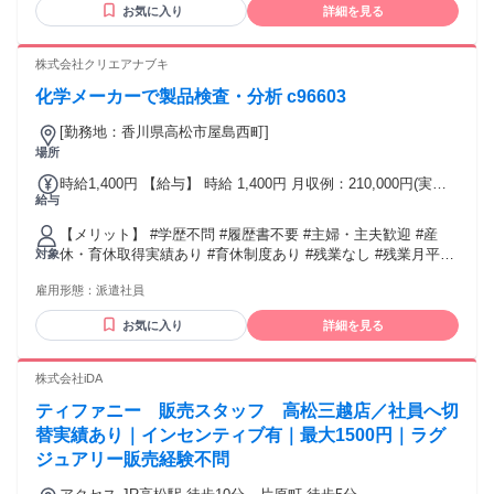
お気に入り
詳細を見る
株式会社クリエアナブキ
化学メーカーで製品検査・分析 c96603
[勤務地：香川県高松市屋島西町]
場所
時給1,400円 【給与】 時給 1,400円 月収例：210,000円(実働7
給与
時間30分×月20日勤務の場合)+交通費実費支給(上限50,000円
／月)
【メリット】 #学歴不問 #履歴書不要 #主婦・主夫歓迎 #産
休・育休取得実績あり #育休制度あり #残業なし #残業月平均
対象
20時間以内 #即日勤務OK #交通費支給 #車通勤OK #バイク通
雇用形態：
派遣社員
勤OK #社会保険完備 #未経験者歓迎 #第二新卒歓迎 #平日のみ
OK #40代も応募可 #50代も応募可 #週4日以上OK
お気に入り
詳細を見る
株式会社iDA
ティファニー 販売スタッフ 高松三越店／社員へ切
替実績あり｜インセンティブ有｜最大1500円｜ラグ
ジュアリー販売経験不問