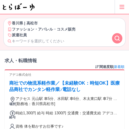
香川県
|
高松市
ファッション・アパレル・コスメ販売
派遣社員
キーワードを選択してください
求人・転職情報
関連度順
|
新着順
アデコ株式会社
商社での物流系軽作業／【未経験OK：時短OK】医療
品商社でカンタン軽作業♪電話なし
アクセス 元山駅 車5分、水田駅 車6分、木太東口駅 車7分 ※
自動車通勤可
[勤務地：香川県高松市]
場所
時給1,300円 給与 時給 1300円 交通費：交通費支給 アデコ規
給与
定に則って支給いたします。
資格 体を動かすお仕事です♪