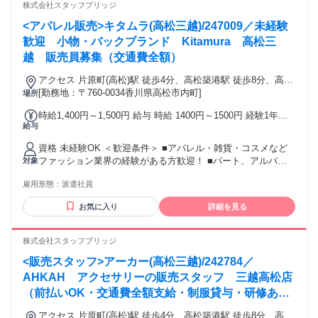
で、アパレル・ファッション・コスメ業界に初めて挑戦する
株式会社スタッフブリッジ
人を応援します♪
<アパレル販売>キタムラ(高松三越)/247009／未経験
歓迎 小物・バックブランド Kitamura 高松三
越 販売員募集（交通費全額）
アクセス 片原町(高松)駅 徒歩4分、高松築港駅 徒歩8分、高松
駅 徒歩12分
[勤務地：〒760-0034香川県高松市内町]
場所
時給1,400円～1,500円 給与 時給 1400円～1500円 経験1年以
給与
上の方は1500円からいきなりスタート！ 経験1年未満の方も
就業1年後には必ず1500円に昇給します！ 【キャリア手当10
資格 未経験OK ＜歓迎条件＞ ■アパレル・雑貨・コスメなど
万円】 エントリーした職種の経験が2年以上・フルタイム勤務
ファッション業界の経験がある方歓迎！ ■パート、アルバイ
対象
可能な方は、全員がキャリア手当の対象となります。 なんと
トで経験積んだ方もOK！ ■その他、携帯ショップ店員や事務
《10万円》を1ヶ月勤務後の給与にて一括支給するスタブリだ
雇用形態：
派遣社員
など、他業種からの転職も大歓迎です。 【将来的には正社員
けのスペシャル特典です。 交通費：通勤交通費全額支給 通勤
も目指せる！】 スタッフブリッジでは、未経験から販売スタ
にかかった交通費は全額別途支給いたします。
お気に入り
詳細を見る
ッフにチャレンジし、正社員を目指すこともできます！ さら
には本社で働くチャンスも！ キャリア相談や研修もあるの
で、アパレル・ファッション・コスメ業界に初めて挑戦する
株式会社スタッフブリッジ
人を応援します♪
<販売スタッフ>アーカー(高松三越)/242784／
AHKAH アクセサリーの販売スタッフ 三越高松店
（前払いOK・交通費全額支給・制服貸与・研修あ
り）
アクセス 片原町(高松)駅 徒歩4分、高松築港駅 徒歩8分、高松