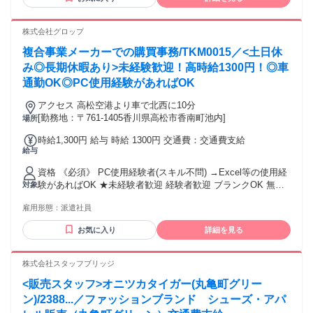
ッフにチャレンジし、正社員を目指すこともできます！ さら
には本社で働くチャンスも！ キャリア相談や研修もあるの
で、アパレル・ファッション・コスメ業界に初めて挑戦する
株式会社グロップ
人を応援します♪
複合事業メーカーでの購買事務/TKM0015／<土日休
み◎長期休暇あり>未経験歓迎！高時給1300円！◎車
通勤OK◎PC使用経験があればOK
アクセス 高松空港より車で北西に10分
[勤務地：〒761-1405香川県高松市香南町池内]
場所
時給1,300円 給与 時給 1300円 交通費：交通費支給
給与
資格 《必須》 PC使用経験者(スキル不問) →Excel等の使用経
験があればOK ★未経験者歓迎 経験者歓迎 ブランクOK 無資
対象
格歓迎 第二新卒歓迎 フリーター歓迎 友達同士の応募OK 主
雇用形態：
派遣社員
夫・主婦活躍中！
お気に入り
詳細を見る
株式会社スタッフブリッジ
<販売スタッフ>オニツカタイガー(丸亀町グリー
ン)/2388...／ファッションブランド シューズ・アパ