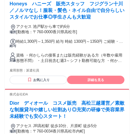
Honeys ハニーズ 販売スタッフ フジグラン十川
／ノルマなし！服装・髪色・ネイル自由で自分らしい
スタイルでお仕事◎学生さんも大歓迎
アクセス 池戸駅から車で約6分
[勤務地：〒760-0000香川県高松市]
場所
時給1,300円～1,350円 給与 時給 1300円～1350円 ご経験・ス
給与
キルにより考慮致します スマホでかんたんに前払いで給与が
受け取れます（※上限、条件あり） 交通費：通勤交通費全額
資格 ・何かしらの接客または販売経験がある方（年数や雇用
支給 車の場合は規定によりガソリン代支給
形態不問） ・土日祝含む週3～シフト勤務可能な方 ・何かし
対象
らの販売経験をお持ちの方は時給優遇 ・週5シフト勤務可能な
雇用形態：
派遣社員
方歓迎 ３ヶ月以上（長期）大歓迎
お気に入り
詳細を見る
株式会社iDA
Dior ディオール コスメ販売 高松三越運営／素敵
な制服貸与や嬉しい社割あり◎充実の研修で美容業界
未経験でも安心スタート！
アクセス JR高松駅 徒歩10分、片原町 徒歩5分
[勤務地：〒760-0034香川県高松市内町]
場所