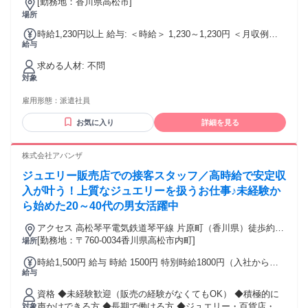
[勤務地：香川県高松市]
場所
時給1,230円以上 給与: ＜時給＞ 1,230～1,230円 ＜月収例＞
給与
193,725～193,725円 交通費は社内規定により支給します。
求める人材: 不問
対象
雇用形態：
派遣社員
お気に入り
詳細を見る
株式会社アバンザ
ジュエリー販売店での接客スタッフ／高時給で安定収
入が叶う！上質なジュエリーを扱うお仕事♪未経験か
ら始めた20～40代の男女活躍中
アクセス 高松琴平電気鉄道琴平線 片原町（香川県）徒歩約3
分、高松琴平電気鉄道琴平線 高松築港徒歩約10分、ＪＲ予讃
[勤務地：〒760-0034香川県高松市内町]
場所
線 高松（香川県）南口徒歩約11分 JR「高松駅」より徒歩10
時給1,500円 給与 時給 1500円 特別時給1800円（入社から実
分、琴電「片原町駅」より徒歩3分
給与
働14日間） 15日目以降も高時給1500円 ◆日払い・週払いＯ
Ｋ（規定） 交通費：通勤交通費全額支給
資格 ◆未経験歓迎（販売の経験がなくてもOK） ◆積極的に
声かけできる方 ◆長期で働ける方 ◆ジュエリー・百貨店・ア
対象