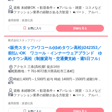
上の方は1500円からいきなりスタート！ 経験1年未満の方も
就業1年後には必ず1500円に昇給します！ 【キャリア手当10
資格 未経験OK ＜歓迎条件＞ ■アパレル・雑貨・コスメなど
万円】 エントリーした職種の経験が2年以上・フルタイム勤務
ファッション業界の経験がある方歓迎！ ■パート、アルバイ
対象
可能な方は、全員がキャリア手当の対象となります。 なんと
トで経験積んだ方もOK！ ■その他、携帯ショップ店員や事務
《10万円》を1ヶ月勤務後の給与にて一括支給するスタブリだ
雇用形態：
派遣社員
など、他業種からの転職も大歓迎です。 【将来的には正社員
けのスペシャル特典です。 交通費：通勤交通費全額支給 通勤
も目指せる！】 スタッフブリッジでは、未経験から販売スタ
にかかった交通費は全額別途支給いたします。
お気に入り
詳細を見る
ッフにチャレンジし、正社員を目指すこともできます！ さら
には本社で働くチャンスも！ キャリア相談や研修もあるの
で、アパレル・ファッション・コスメ業界に初めて挑戦する
株式会社スタッフブリッジ
人を応援します♪
<販売スタッフ>ワコール(ゆめタウン高松)/242353／
前払いOK ワコール・インナーウェアブランド ゆ
めタウン高松（制服貸与・交通費支給・週5日フル）
アクセス 三条(高松)駅 徒歩14分
[勤務地：〒761-8072香川県高松市三条町]
場所
時給1,400円～1,500円 給与 時給 1400円～1500円 経験1年以
給与
上の方は1500円からいきなりスタート！ 経験1年未満の方も
就業1年後には必ず1500円に昇給します！ 【キャリア手当10
資格 未経験OK ＜歓迎条件＞ ■アパレル・雑貨・コスメなど
万円】 エントリーした職種の経験が2年以上・フルタイム勤務
ファッション業界の経験がある方歓迎！ ■パート、アルバイ
対象
可能な方は、全員がキャリア手当の対象となります。 なんと
トで経験積んだ方もOK！ ■その他、携帯ショップ店員や事務
《10万円》を1ヶ月勤務後の給与にて一括支給するスタブリだ
雇用形態：
派遣社員
など、他業種からの転職も大歓迎です。 【将来的には正社員
けのスペシャル特典です。 交通費：通勤交通費全額支給 通勤
も目指せる！】 スタッフブリッジでは、未経験から販売スタ
にかかった交通費は全額別途支給いたします。
お気に入り
詳細を見る