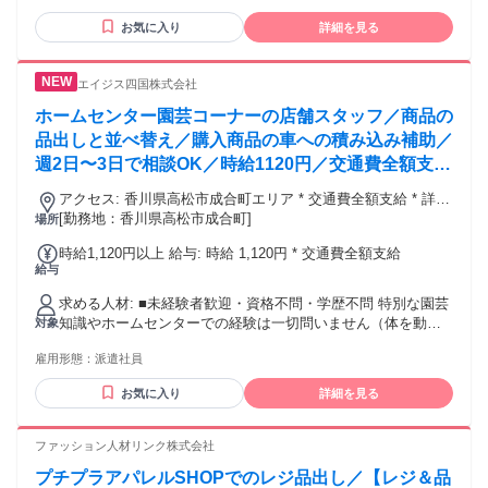
お気に入り
詳細を見る
エイジス四国株式会社
ホームセンター園芸コーナーの店舗スタッフ／商品の
品出しと並べ替え／購入商品の車への積み込み補助／
週2日〜3日で相談OK／時給1120円／交通費全額支給
／未経験歓迎／20代〜60代活躍中
アクセス: 香川県高松市成合町エリア * 交通費全額支給 * 詳細
なアクセス環境や通勤手段については面談時にご確認くださ
[勤務地：香川県高松市成合町]
場所
い * マイカー通勤やバイク通勤OK！
時給1,120円以上 給与: 時給 1,120円 * 交通費全額支給
給与
求める人材: ■未経験者歓迎・資格不問・学歴不問 特別な園芸
知識やホームセンターでの経験は一切問いません（体を動か
対象
すことが好きで、明るい挨拶ができればどなたでも大歓迎で
雇用形態：
派遣社員
す）。 ■このような方にぴったりの職場です * じっと座って
いるよりも、体を動かしながらテキパキと働くのが好きな方 *
お気に入り
詳細を見る
週2日〜3日程度の勤務で、プライベートを最優先にしたい方 *
派遣会社の担当者にしっかりフォローしてほしい方 * 地元で
活躍したい方
ファッション人材リンク株式会社
プチプラアパレルSHOPでのレジ品出し／【レジ＆品