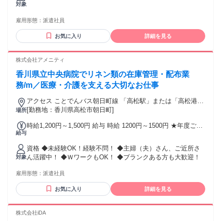
対象
雇用形態：
派遣社員
お気に入り
詳細を見る
株式会社アメニティ
香川県立中央病院でリネン類の在庫管理・配布業
務/m／医療・介護を支える大切なお仕事
アクセス ことでんバス朝日町線 「高松駅」または「高松港」
または「県民ホール」から「県立中央病院・朝日町」行き
[勤務地：香川県高松市朝日町]
場所
時給1,200円～1,500円 給与 時給 1200円～1500円 ★年度ごと
給与
の契約更新時、給与の見直しあり ★給与支払日：末締め／翌
月25日 交通費：交通費支給
資格 ◆未経験OK！経験不問！ ◆主婦（夫）さん、ご近所さ
ん活躍中！ ◆ＷワークもOK！ ◆ブランクある方も大歓迎！
対象
雇用形態：
派遣社員
お気に入り
詳細を見る
株式会社iDA