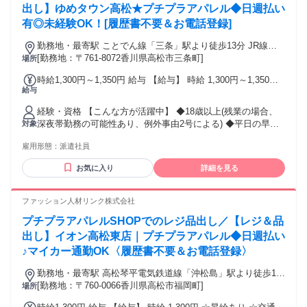
出し】ゆめタウン高松★プチプラアパレル◆日週払い
有◎未経験OK！[履歴書不要＆お電話登録]
勤務地・最寄駅 ことでん線「三条」駅より徒歩13分 JR線
[勤務地：〒761-8072香川県高松市三条町]
「高松」駅よりバス15分 ※交通費支給 ※車通勤OK
場所
時給1,300円～1,350円 給与 【給与】 時給 1,300円～1,350円
給与
☆昇給あり ☆交通費全額支給 毎月月末締・翌月15日お支払い
≪銀行口座指定なし！≫ 【日・週払いOK】 急な出費も安心♪
経験・資格 【こんな方が活躍中】 ◆18歳以上(残業の場合、
月に最大5回のお給料日！ 毎週火曜日・金曜日に申請OK★
深夜帯勤務の可能性あり、例外事由2号による) ◆平日の早番
対象
勤務も可能な方 ◆未経験・初心者の方 ◆主婦(主夫)・主夫の
雇用形態：
派遣社員
方 ◆フリーターの方 ◆外国籍の方 ◆学歴不問 ◆副業・Wワ
ークの方 ◆ブランクがある方 ◆何かしらの販売経験がある方
お気に入り
詳細を見る
ファッション人材リンク株式会社
プチプラアパレルSHOPでのレジ品出し／【レジ＆品
出し】イオン高松東店｜プチプラアパレル◆日週払い
♪マイカー通勤OK〈履歴書不要＆お電話登録〉
勤務地・最寄駅 高松琴平電気鉄道線「沖松島」駅より徒歩12
[勤務地：〒760-0066香川県高松市福岡町]
分 ※交通費支給 ※車通勤OK
場所