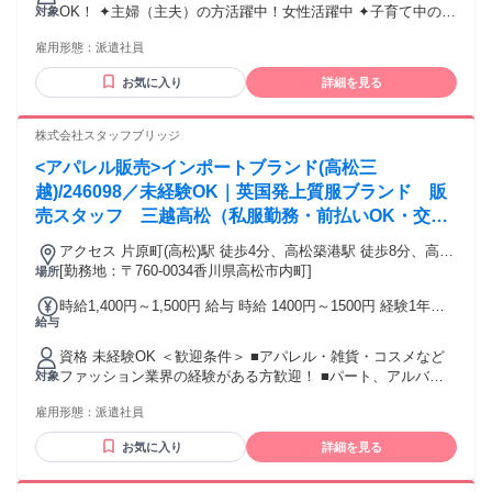
OK！ ✦主婦（主夫）の方活躍中！女性活躍中 ✦子育て中のマ
対象
マさん・パパさん活躍中 ✦元フリーターの方活躍中 【これま
雇用形態：
派遣社員
での経験職種は不問(下記例)】 ・飲食（カフェ／レストラン
など） ・ホールスタッフ／キッチンスタッフ ・接客／販売／
お気に入り
詳細を見る
コールセンター ・営業／事務／受付etc
株式会社スタッフブリッジ
<アパレル販売>インポートブランド(高松三
越)/246098／未経験OK｜英国発上質服ブランド 販
売スタッフ 三越高松（私服勤務・前払いOK・交通
費支給）
アクセス 片原町(高松)駅 徒歩4分、高松築港駅 徒歩8分、高松
駅 徒歩12分
[勤務地：〒760-0034香川県高松市内町]
場所
時給1,400円～1,500円 給与 時給 1400円～1500円 経験1年以
給与
上の方は1500円からいきなりスタート！ 経験1年未満の方も
就業1年後には必ず1500円に昇給します！ 【キャリア手当10
資格 未経験OK ＜歓迎条件＞ ■アパレル・雑貨・コスメなど
万円】 エントリーした職種の経験が2年以上・フルタイム勤務
ファッション業界の経験がある方歓迎！ ■パート、アルバイ
対象
可能な方は、全員がキャリア手当の対象となります。 なんと
トで経験積んだ方もOK！ ■その他、携帯ショップ店員や事務
《10万円》を1ヶ月勤務後の給与にて一括支給するスタブリだ
雇用形態：
派遣社員
など、他業種からの転職も大歓迎です。 【将来的には正社員
けのスペシャル特典です。 交通費：通勤交通費全額支給 通勤
も目指せる！】 スタッフブリッジでは、未経験から販売スタ
にかかった交通費は全額別途支給いたします。
お気に入り
詳細を見る
ッフにチャレンジし、正社員を目指すこともできます！ さら
には本社で働くチャンスも！ キャリア相談や研修もあるの