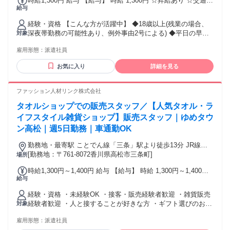
時給1,300円 給与 【給与】 時給 1,300円 ☆昇給あり ☆交通費
給与
全額支給 毎月月末締・翌月15日お支払い ≪銀行口座指定な
し！≫ 【日・週払いOK】 急な出費も安心♪ 月に最大5回のお
経験・資格 【こんな方が活躍中】 ◆18歳以上(残業の場合、
給料日！ 毎週火曜日・金曜日に申請OK★
深夜帯勤務の可能性あり、例外事由2号による) ◆平日の早番
対象
勤務も可能な方 ◆未経験・初心者の方 ◆主婦(主夫)・主夫の
雇用形態：
派遣社員
方 ◆フリーターの方 ◆外国籍の方 ◆学歴不問 ◆副業・Wワ
ークの方 ◆ブランクがある方 ◆何かしらの販売経験がある方
お気に入り
詳細を見る
ファッション人材リンク株式会社
タオルショップでの販売スタッフ／【人気タオル・ラ
イフスタイル雑貨ショップ】販売スタッフ｜ゆめタウ
ン高松｜週5日勤務｜車通勤OK
勤務地・最寄駅 ことでん線「三条」駅より徒歩13分 JR線
[勤務地：〒761-8072香川県高松市三条町]
「高松」駅よりバス15分 ※交通費支給
場所
時給1,300円～1,400円 給与 【給与】 時給 1,300円～1,400円
給与
☆昇給あり ☆交通費全額支給 毎月月末締・翌月15日お支払い
≪銀行口座指定なし！≫ 【日・週払いOK】 急な出費も安心♪
経験・資格 ・未経験OK ・接客・販売経験者歓迎 ・雑貨販売
月に最大5回のお給料日！ 毎週火曜日・金曜日に申請OK★
経験者歓迎 ・人と接することが好きな方 ・ギフト選びのお手
対象
伝いが好きな方 ・長期勤務できる方歓迎 【こんな方におすす
雇用形態：
派遣社員
め】 ◆18歳以上(残業の場合、深夜帯勤務の可能性あり、例外