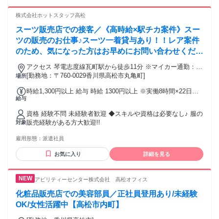
には本社で働くチャンスも！ キャリア相談や研修もあるの
で、アパレル・ファッション・コスメ業界に初めて挑戦する
株式会社ホットスタッフ高松
人を応援します♪
スーツ販売店での接客／《高時給×駅チカ案件》スー
ツの販売のお仕事♪スーツ一着貸与あり！！レア案件
のため、気になった方はお早めにお問い合わせくださ
い(*´ω｀*)
アクセス 琴電志度線瓦町駅から徒歩11分 ※マイカー通勤：不
可、お車通勤の場合はパーキングにお停めください（実費負
[勤務地：〒760-0029香川県高松市丸亀町]
場所
担） ※ご希望の方は出張面談に伺います！
時給1,300円以上 給与 時給 1300円以上 ※実働8時間×22日出
給与
勤した場合・・・月収228,880円+通勤手当 交通費：交通費支
給
資格 経験不問 未経験者歓迎 ◆スキルや資格は必要なし♪ 服の
販売経験がある方大歓迎!!
対象
雇用形態：
派遣社員
お気に入り
詳細を見る
アビリティーセンター株式会社 高松オフィス
化粧品販売店での美容部員／正社員登用あり/未経験
OK/女性活躍中【高松市内町】