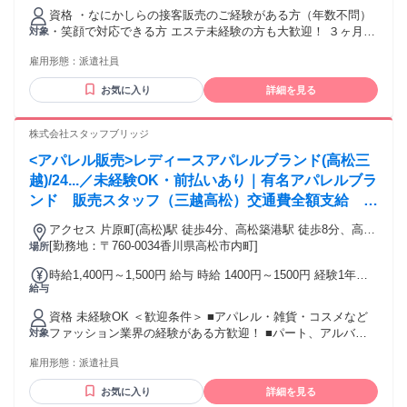
れます（※上限、条件あり） 交通費：交通費支給
資格 ・なにかしらの接客販売のご経験がある方（年数不問）
・笑顔で対応できる方 エステ未経験の方も大歓迎！ ３ヶ月以
対象
上（長期）大歓迎
雇用形態：
派遣社員
お気に入り
詳細を見る
株式会社スタッフブリッジ
<アパレル販売>レディースアパレルブランド(高松三
越)/24...／未経験OK・前払いあり｜有名アパレルブラ
ンド 販売スタッフ（三越高松）交通費全額支給 ス
ニーカーOK
アクセス 片原町(高松)駅 徒歩4分、高松築港駅 徒歩8分、高松
駅 徒歩12分
[勤務地：〒760-0034香川県高松市内町]
場所
時給1,400円～1,500円 給与 時給 1400円～1500円 経験1年以
給与
上の方は1500円からいきなりスタート！ 経験1年未満の方も
就業1年後には必ず1500円に昇給します！ 【キャリア手当10
資格 未経験OK ＜歓迎条件＞ ■アパレル・雑貨・コスメなど
万円】 エントリーした職種の経験が2年以上・フルタイム勤務
ファッション業界の経験がある方歓迎！ ■パート、アルバイ
対象
可能な方は、全員がキャリア手当の対象となります。 なんと
トで経験積んだ方もOK！ ■その他、携帯ショップ店員や事務
《10万円》を1ヶ月勤務後の給与にて一括支給するスタブリだ
雇用形態：
派遣社員
など、他業種からの転職も大歓迎です。 【将来的には正社員
けのスペシャル特典です。 交通費：通勤交通費全額支給 通勤
も目指せる！】 スタッフブリッジでは、未経験から販売スタ
にかかった交通費は全額別途支給いたします。
お気に入り
詳細を見る
ッフにチャレンジし、正社員を目指すこともできます！ さら