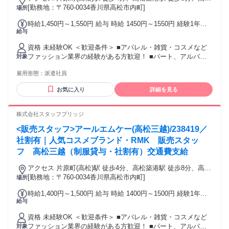
駅 徒歩12分
[勤務地：〒760-0034香川県高松市内町]
場所
時給1,450円～1,550円 給与 時給 1450円～1550円 経験1年以
給与
上の方は1550円からいきなりスタート！ 経験1年未満の方も
就業1年後には必ず1550円に昇給します！ 【キャリア手当10
資格 未経験OK ＜歓迎条件＞ ■アパレル・雑貨・コスメなど
万円】エントリーした職種の経験が2年以上・フルタイム勤務
ファッション業界の経験がある方歓迎！ ■パート、アルバイ
対象
可能な方は、全員がキャリア手当の対象となります。なんと
トで経験積んだ方もOK！ ■その他、携帯ショップ店員や事務
《10万円》を1ヶ月勤務後の給与にて一括支給するスタブリだ
雇用形態：
派遣社員
など、他業種からの転職も大歓迎です。 【将来的には正社員
けのスペシャル特典です。 交通費：通勤交通費全額支給 通勤
も目指せる！】 スタッフブリッジでは、未経験から販売スタ
にかかった交通費は全額別途支給いたします。
お気に入り
詳細を見る
ッフにチャレンジし、正社員を目指すこともできます！ さら
には本社で働くチャンスも！ キャリア相談や研修もあるの
で、アパレル・ファッション・コスメ業界に初めて挑戦する
株式会社スタッフブリッジ
人を応援します♪
<販売スタッフ>アールエムケー(高松三越)/238419／
社割有｜人気コスメブランド・RMK 販売スタッ
フ 高松三越（制服貸与・社割有）交通費支給
アクセス 片原町(高松)駅 徒歩4分、高松築港駅 徒歩8分、高松
駅 徒歩12分
[勤務地：〒760-0034香川県高松市内町]
場所
時給1,400円～1,500円 給与 時給 1400円～1500円 経験1年以
給与
上の方は1500円からいきなりスタート！ 経験1年未満の方も
就業1年後には必ず1500円に昇給します！ 【キャリア手当10
資格 未経験OK ＜歓迎条件＞ ■アパレル・雑貨・コスメなど
万円】 エントリーした職種の経験が2年以上・フルタイム勤務
ファッション業界の経験がある方歓迎！ ■パート、アルバイ
対象