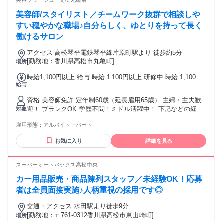
美容プラージュ 高松丸亀店
美容師/スタイリスト／チームワーク抜群で相談しや
すい穏やかな職場♪自分らしく、ゆとりを持って長く
働けるサロン
アクセス 高松琴平電鉄琴平線片原町駅より 徒歩約5分
[勤務地：香川県高松市丸亀町]
場所
時給1,100円以上 給与 時給 1,100円以上 研修中 時給 1,100円
給与
以上（研修期間 6 ヶ月）
資格 美容師免許 定年制60歳（延長雇用65歳） 主婦・主夫歓
迎！ ブランクOK 学歴不問！ミドル活躍中！ 下記などの経験
対象
がある方は必見です！ 他社美容室(美容院)・ヘアカット専門
雇用形態：
アルバイト・パート
店・ヘアカラー専門店・美容サロンなどでの 理容師/美容師
スタイリスト、ヘアセット、ヘッドスパなどの経験
お気に入り
詳細を見る
スーパーオートバックス高松中央
カー用品販売・商品陳列スタッフ／未経験OK！応募
者は全員面接実施♪人柄重視の採用です◎
交通・アクセス 水田駅より徒歩9分
[勤務地：〒761-0312香川県高松市東山崎町]
場所