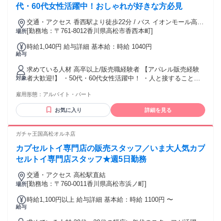
代・60代女性活躍中！おしゃれが好きな方必見
交通・アクセス 香西駅より徒歩22分 / バス イオンモール高松
南口徒歩1分
[勤務地：〒761-8012香川県高松市香西本町]
場所
時給1,040円 給与詳細 基本給：時給 1040円
給与
求めている人材 高卒以上/販売職経験者 【アパレル販売経験
者大歓迎!】 ・50代・60代女性活躍中！ ・人と接することが
対象
好きな方 ・「オシャレが好き」「洋服が好き」という方
雇用形態：
アルバイト・パート
お気に入り
詳細を見る
ガチャ王国高松オルネ店
カプセルトイ専門店の販売スタッフ／いま大人気カプ
セルトイ専門店スタッフ★週5日勤務
交通・アクセス 高松駅直結
[勤務地：〒760-0011香川県高松市浜ノ町]
場所
時給1,100円以上 給与詳細 基本給：時給 1100円 〜
給与