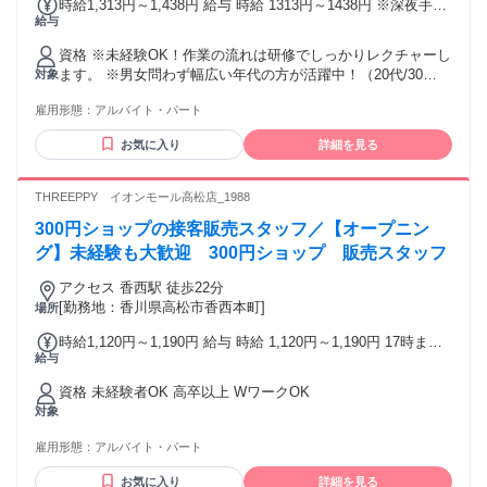
時給1,313円～1,438円 給与 時給 1313円～1438円 ※深夜手当
給与
込 ※深夜手当適用外の時間帯は基本時給1,050円となります
※週20時間以上勤務可能かつ社会保険加入条件を満たす方は
資格 ※未経験OK！作業の流れは研修でしっかりレクチャーし
基本時給1,150円、深夜時給1,438円（試用期間1ヶ月は基本時
ます。 ※男女問わず幅広い年代の方が活躍中！（20代/30
対象
給1,050円、深夜時給1,313円） ※勤務開始時間は作業店舗の
代/40代） ※大学生・短大生・フリーター・主婦（夫）はもち
閉店時間となるため、日によって勤務開始時間および終了時
雇用形態：
アルバイト・パート
ろん、副業の方も大歓迎◎ ※お友達同士のご応募もOK◎ 年
間が異なります。 交通費：交通費支給 【公共交通機関】
齢の条件と理由：満18歳以上（深夜業務があるため、高校生
１．2路線利用出来る場合は安い路線運賃が適用されます。
お気に入り
詳細を見る
の応募はご遠慮いただいております）
２．交通系IC カード利用時の運賃が適用されます。 【マイカ
ー】 交通費精算については自宅から店舗までの最短距離をル
THREEPPY イオンモール高松店_1988
ート検索して1kmあたり25円の燃料費をお支払いしていま
す。なお、予め会社より指示がある場合を除き、高速代や駐
300円ショップの接客販売スタッフ／【オープニン
車料金はお支払いしていません。
グ】未経験も大歓迎 300円ショップ 販売スタッフ
アクセス 香西駅 徒歩22分
[勤務地：香川県高松市香西本町]
場所
時給1,120円～1,190円 給与 時給 1,120円～1,190円 17時まで
給与
1120円 17時以降1190円
資格 未経験者OK 高卒以上 WワークOK
対象
雇用形態：
アルバイト・パート
お気に入り
詳細を見る