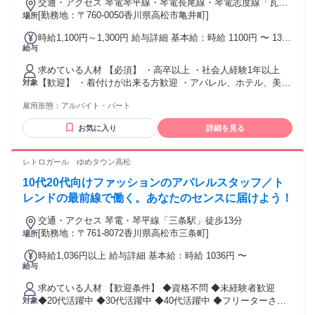
交通・アクセス 琴電琴平線・琴電長尾線・琴電志度線「瓦町
駅」から徒歩8分
[勤務地：〒760-0050香川県高松市亀井町]
場所
時給1,100円～1,300円 給与詳細 基本給：時給 1100円 〜 1300
給与
円 ※経験・能力等を考慮の上、時給を決定します。
求めている人材 【必須】 ・高卒以上 ・社会人経験1年以上
【歓迎】 ・着付けが出来る方歓迎 ・アパレル、ホテル、美容
対象
業界での実務経験 ・接客、販売、サービス業界での実務経験
雇用形態：
アルバイト・パート
【こんな方に】 ・人と話すことが好きな方 ・誰かを笑顔にす
ることに喜びを感じる方 ・ファッションや美容に興味がある
お気に入り
詳細を見る
方 ・チームで協力して働きたい方
レトロガール ゆめタウン高松
10代20代向けファッションのアパレルスタッフ／ト
レンドの最前線で働く。あなたのセンスに届けよう！
交通・アクセス 琴電・琴平線「三条駅」徒歩13分
[勤務地：〒761-8072香川県高松市三条町]
場所
時給1,036円以上 給与詳細 基本給：時給 1036円 〜
給与
求めている人材 【歓迎条件】 ◆資格不問 ◆未経験者歓迎
◆20代活躍中 ◆30代活躍中 ◆40代活躍中 ◆フリーターさん
対象
歓迎 ◆経験者さん歓迎 ◆学生歓迎 ◆主婦(夫)さん歓迎 ◆フリ