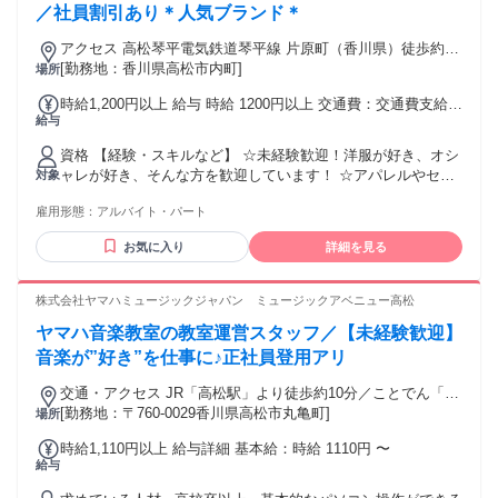
／社員割引あり＊人気ブランド＊
アクセス 高松琴平電気鉄道琴平線 片原町（香川県）徒歩約4
分、高松琴平電気鉄道琴平線 高松築港徒歩約9分、ＪＲ予讃線
[勤務地：香川県高松市内町]
場所
高松（香川県）南口徒歩約11分
時給1,200円以上 給与 時給 1200円以上 交通費：交通費支給
給与
上限50,000円／月 ※勤務日数によっては、勤務日数分の実費
払い
資格 【経験・スキルなど】 ☆未経験歓迎！洋服が好き、オシ
ャレが好き、そんな方を歓迎しています！ ☆アパレルやセレ
対象
クトショップ、インポートブランドなどのご経験者は大歓
雇用形態：
アルバイト・パート
迎！ ☆経験に応じ採用の優遇/時給考慮あります。 【こんな
方におすすめ！】 ★アパレルが好きな方 ★誰かを可愛く・か
お気に入り
詳細を見る
っこよく変身させるのが好き！ ・・・そんなあなたにピッタ
リ♪ 髪型・服装・ネイルOK(規定あり)なので、あなたらしく
働けます。
株式会社ヤマハミュージックジャパン ミュージックアベニュー高松
ヤマハ音楽教室の教室運営スタッフ／【未経験歓迎】
音楽が”好き”を仕事に♪正社員登用アリ
交通・アクセス JR「高松駅」より徒歩約10分／ことでん「片
原町駅」下車 徒歩約3分
[勤務地：〒760-0029香川県高松市丸亀町]
場所
時給1,110円以上 給与詳細 基本給：時給 1110円 〜
給与