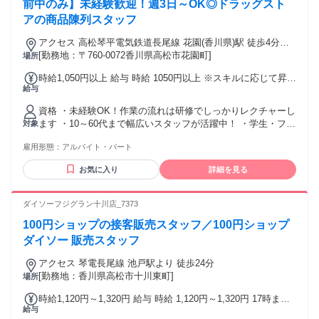
前中のみ】未経験歓迎！週3日～OK◎ドラッグスト
アの商品陳列スタッフ
アクセス 高松琴平電気鉄道長尾線 花園(香川県)駅 徒歩4分★
マイカー通勤可能
[勤務地：〒760-0072香川県高松市花園町]
場所
時給1,050円以上 給与 時給 1050円以上 ※スキルに応じて昇給
給与
有 交通費：交通費支給 上限30,000円/月 【公共交通機関】
1．2路線利用出来る場合は安い路線運賃が適用されます。
資格 ・未経験OK！作業の流れは研修でしっかりレクチャーし
2．交通系IC カード利用時の運賃が適用されます。 【マイカ
ます ・10～60代まで幅広いスタッフが活躍中！ ・学生・フリ
対象
―通勤】 自宅から店舗までの最短距離をルート検索して1km
ーター・主婦・主夫 ・Wワークの方も大歓迎◎ ・お友達同士
あたり15円の燃料費をお支払いしています。
雇用形態：
アルバイト・パート
のご応募もOK◎
お気に入り
詳細を見る
ダイソーフジグラン十川店_7373
100円ショップの接客販売スタッフ／100円ショップ
ダイソー 販売スタッフ
アクセス 琴電長尾線 池戸駅より 徒歩24分
[勤務地：香川県高松市十川東町]
場所
時給1,120円～1,320円 給与 時給 1,120円～1,320円 17時まで
給与
1120円 17時以降1170円 土日祝1170円 平日7:00から8:30まで