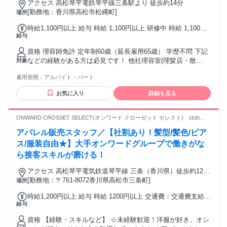
アクセス 高松琴平電鉄琴平線三条駅より 徒歩約14分
[勤務地：香川県高松市松縄町]
場所
時給1,100円以上 給与 時給 1,100円以上 研修中 時給 1,100円
給与
以上（研修期間 6 ヶ月）
資格 理容師免許 定年制60歳（延長雇用65歳） 学歴不問 下記
などの経験がある方は必見です！ 他社理容室(理髪店・散
対象
髪)・ヘアカット専門店・ヘアカラー専門店などで、理容師 ス
雇用形態：
アルバイト・パート
タイリストなど
お気に入り
詳細を見る
ONWARD CROSSET SELECT(オンワード クローゼット セレクト) ゆめタ
ウン高松
アパレル販売スタッフ／【社割あり！髪型/髪色/ピア
ス/服装自由★】大手オンワードグループで働きがな
ら接客スキルが磨ける！
アクセス 高松琴平電気鉄道琴平線 三条（香川県）徒歩約12
分、高松琴平電気鉄道琴平線 伏石北口徒歩約15分、高松琴平
[勤務地：〒761-8072香川県高松市三条町]
場所
電気鉄道琴平線 栗林公園徒歩約24分
時給1,200円以上 給与 時給 1200円以上 交通費：交通費支給
給与
上限50,000円／月 ※勤務日数によっては、勤務日数分の実費
払い
資格 【経験・スキルなど】 ☆未経験歓迎！洋服が好き、オシ