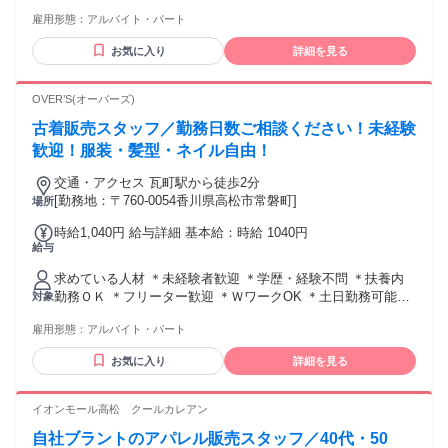
メ、マンガ、ゲーム、キャラクター好きな方、興味のある方
雇用形態：
アルバイト・パート
・販売･接客経験のある方歓迎 ・レジ、書籍販売、中古店、文
具販売、雑貨販売経験のある方 ・フルタイムや⻑期で安定し
お気に入り
詳細を見る
て働きたい⽅
OVER’S(オーバーズ)
古着販売スタッフ／勤務日数ご相談ください！未経験
歓迎！服装・髪型・ネイル自由！
交通・アクセス 瓦町駅から徒歩2分
[勤務地：〒760-0054香川県高松市常磐町]
場所
時給1,040円 給与詳細 基本給：時給 1040円
給与
求めている人材 ＊未経験者歓迎 ＊学歴・経験不問 ＊扶養内
勤務ＯＫ ＊フリーター歓迎 ＊ＷワークOK ＊土日勤務可能な
対象
方歓迎 ＊ファッションが好きな方 ＊古着が好きな方
雇用形態：
アルバイト・パート
お気に入り
詳細を見る
イオンモール高松 クールカレアン
自社ブラントのアパレル販売スタッフ／40代・50