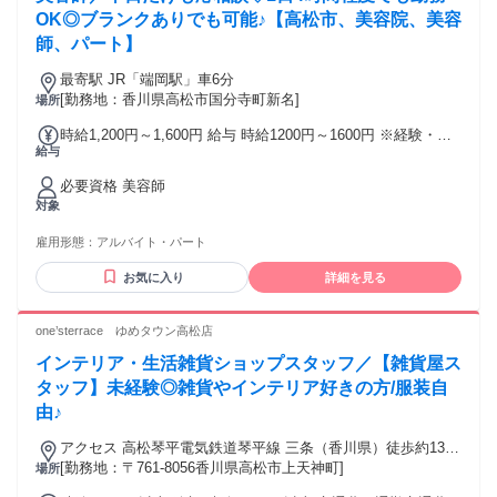
OK◎ブランクありでも可能♪【高松市、美容院、美容
師、パート】
最寄駅 JR「端岡駅」車6分
[勤務地：香川県高松市国分寺町新名]
場所
時給1,200円～1,600円 給与 時給1200円～1600円 ※経験・能
給与
力により異なる
必要資格 美容師
対象
雇用形態：
アルバイト・パート
お気に入り
詳細を見る
one’sterrace ゆめタウン高松店
インテリア・生活雑貨ショップスタッフ／【雑貨屋ス
タッフ】未経験◎雑貨やインテリア好きの方/服装自
由♪
アクセス 高松琴平電気鉄道琴平線 三条（香川県）徒歩約13
分、高松琴平電気鉄道琴平線 伏石北口徒歩約15分、高松琴平
[勤務地：〒761-8056香川県高松市上天神町]
場所
電気鉄道琴平線 栗林公園徒歩約25分 JR高松駅 バス25分