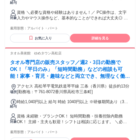
給与
月/待遇変更なし） ※21時を超えるシフトの場合、20時以降時
給50円UP ★昇給制度あり★ 交通費：交通費支給 上限４万円
資格 ＼必要な資格や経験はありません！／ PC操作は、文字
／月 車通勤の場合、ガソリン代の規程支給あり
入力やマウス操作など、基本的なことができれば大丈夫◎ 接
対象
客や商品内容はもちろん、操作についても丁寧にお教えしま
雇用形態：
アルバイト・パート
すのでご安心ください♪ 今働いているスタッフのほぼ全員が未
経験からのスタートです！ ★接客経験のある方歓迎（業種・
お気に入り
詳細を見る
職種は問いません）
タオル美術館 ゆめタウン高松店
タオル専門店の販売スタッフ／週2・3日の勤務で
OK！「平日のみ」「短時間勤務」などの相談も可
能！家事・育児・趣味などと両立でき、無理なく働け
る接客です◎
アクセス 高松琴平電気鉄道琴平線 三条（香川県）徒歩約13分
[勤務地：〒761-8072香川県高松市三条町]
場所
時給1,040円以上 給与 時給 1040円以上 ※研修期間あり（3ヶ
給与
月/待遇変更なし） ※21時を超えるシフトの場合、20時以降時
給50円UP ★昇給制度あり★ 交通費：交通費支給 上限４万円
資格 未経験・ブランクOK！ 短時間勤務・扶養控除内勤務
／月 車通勤の場合、ガソリン代の規程支給あり
OK！ 主婦・主夫も歓迎！シフトは相談に応じます。 ＼必要
対象
な資格や経験はありません！／ PC操作は、文字入力やマウス
雇用形態：
アルバイト・パート
操作など、基本的なことができれば大丈夫◎ 接客や商品内容
はもちろん、操作についても丁寧にお教えしますのでご安心