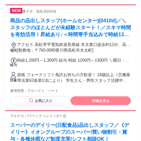
ているので、レクチャーやフォローも手厚いです◎ ■こんな
方も活躍しています ――――――――― □初バイトの学生さ
建デポ 高松店[0410]
ん □出産以来、久しぶりのお仕事のママさん □メインの仕事と
兼業しているWワーカーさん □フルタイムで働く安定系フリー
商品の品出しスタッフ(ホームセンター)[0410d]／＼
ターさん 【働き方イロイロ】 □授業終わりに夕方16時からシ
スタッフのほとんどが未経験スタート！／スキマ時間
フトin □早番15時あがりで晩ごはんの用意 □学校がない日はガ
を有効活用！昇給あり♪＜時間帯手当込みで時給1300
ッツリ8時間で稼ぐ♪ □オーディションの日は必ず休む！ シフ
円の高時給！＞
トの融通の良さは抜群です◎ ■職場環境 ――――――――
アクセス 高松琴平電気鉄道長尾線 木太東口徒歩約12分、高松
□20代30代中心に活躍中！ □男女比／男性44％：女性56％ □個
琴平電気鉄道長尾線 林道徒歩約13分、高松琴平電気鉄道長尾
[勤務地：〒760-0080香川県高松市木太町]
場所
人ノルマ・販売ノルマ一切なし
線 元山（香川県）徒歩約16分 木太東口駅 から 徒歩12分
時給1,200円～1,300円 給与 時給 1200円～1300円 ＼曜日・時
給与
間帯により、別途時間帯手当の支給あり／ □開店～9:30 ＋100
円／1ｈ □17:00～閉店 ＋100円／1ｈ 交通費：交通費支給 ・
資格 フォークリフト免許お持ちの方歓迎！ 18歳以上（労働基
交通費規定支給
準法第62条第1項により） 学生さん・男性スタッフ活躍中！
対象
経験不問・未経験者歓迎！ 長期で働いて頂ける方 こんな方に
雇用形態：
アルバイト・パート
はピッタリ！ ・DIYが好き、または興味がある！ ・ハローワ
ークでお仕事を探している ・接客や販売に興味がある方 異業
お気に入り
詳細を見る
種のバイト経験からも多数ご応募頂いています！ ・カフェや
居酒屋などの飲食店 ・ドラッグストア、アパレル ・軽作業や
ピッキング、仕分け作業 ・友達と応募OKです！ ・留学生や
マルナカ パワーシティレインボー店
外国人の方も活躍中◎ ★大量募集★ 年齢の条件と理由：18歳
スーパーのデイリー(日配食品)品出しスタッフ／《デ
以上（労働基準法第62条第1項により）
イリー》イオングループのスーパー/買い物割引・賞
与・各種休暇など制度充実/シフト相談OK！