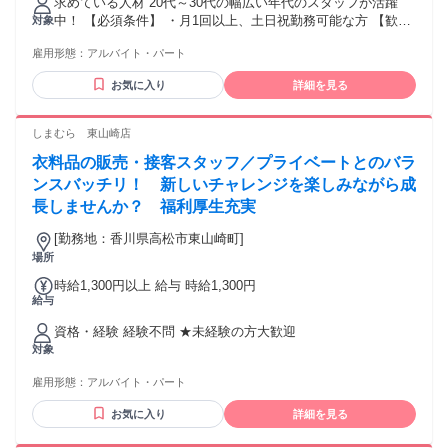
求めている人材 20代～30代の幅広い年代のスタッフが活躍
中！ 【必須条件】 ・月1回以上、土日祝勤務可能な方 【歓迎
対象
条件】 ・笑顔で挨拶や接客できる方 ・責任感を持って業務に
雇用形態：
アルバイト・パート
取り組める方 ・カプセルトイ、ミニチュア雑貨、ホビー商品
が好きな方 ・長期で安定して勤務できる方 ・販売、接客、レ
お気に入り
詳細を見る
ジ業務の経験がある方 ・商品陳列や売場づくりの経験がある
方 ・SNS運用や写真・動画投稿に興味がある方 ・繁忙期
（GW・お盆・年末年始）勤務が可能な方
しまむら 東山崎店
衣料品の販売・接客スタッフ／プライベートとのバラ
ンスバッチリ！ 新しいチャレンジを楽しみながら成
長しませんか？ 福利厚生充実
[勤務地：香川県高松市東山崎町]
場所
時給1,300円以上 給与 時給1,300円
給与
資格・経験 経験不問 ★未経験の方大歓迎
対象
雇用形態：
アルバイト・パート
お気に入り
詳細を見る