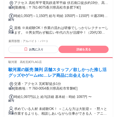
アクセス 高松琴平電気鉄道琴平線 伏石南口徒歩約19分、高松
琴平電気鉄道琴平線 太田（香川県）徒歩約21分 こちらは営業
[勤務地：〒761-8075香川県高松市多肥下町]
場所
所の最寄り駅です
時給1,050円～1,150円 給与 時給 1050円～1150円 ※週20時間
給与
以上勤務可能かつ社会保険加入条件を満たす方は1,150円（試
用期間1ヶ月は1,050円） 【各種手当】 ・能力手当（社内規定
資格 ※未経験OK！作業の流れは研修でしっかりレクチャーし
あり） ・昇給制度（社内規定あり） ・残業手当 交通費：交
ます。 ※男女問わず幅広い年代の方が活躍中！（20代/30
対象
通費支給 【マイカー】 交通費精算については自宅から店舗ま
代/40代/50代） ※大学生・短大生・フリーター・主婦（夫）
での最短距離をルート検索して1kmあたり25円の燃料費をお
雇用形態：
アルバイト・パート
はもちろん、副業の方も大歓迎◎ ※お友達同士のご応募も
支払いしています。なお、予め会社より指示がある場合を除
OK◎
き、高速代や駐車料金はお支払いしていません。
お気に入り
詳細を見る
駿河屋 高松瓦町FLAG店
駿河屋の販売 陳列 店舗スタッフ／欲しかった推し活
グッズやゲームetc…レア商品に出会えるかも
交通・アクセス 瓦町駅徒歩1分
[勤務地：〒760-0054香川県高松市常磐町]
場所
時給1,097円以上 給与詳細 基本給：時給 1097円 〜
給与
求めている人材 未経験OK！ ＜こんな方は大歓迎＞ ・黙々と
作業するよりも、相談しあいながら仕事ができる人 ・アニ
対象