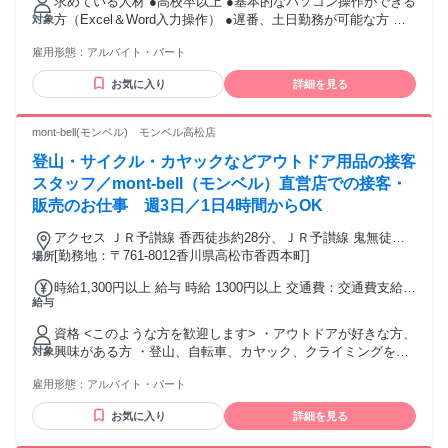
求めている人材 ●高校卒以上 ●基本的なパソコン操作ができる
方（Excel＆Word入力操作） ●遅番、土日勤務が可能な方 ＜
対象
こんな方歓迎！＞ ・接客業の経験がある方 ・楽器演奏経験の
雇用形態：
アルバイト・パート
ある方 ●音楽や楽器に関わるお仕事に ご興味のある方 ●ブラ
ンクのある方 ●長期で働きたい方 ●英語が好き、興味のある方
お気に入り
詳細を見る
●子育てが落ちついたタイミングで 働かれている方多数活躍
中
mont-bell(モンベル) モンベル高松店
登山・サイクル・カヤックなどアウトドア用品の接客
スタッフ／mont-bell（モンベル）直営店での接客・
販売のお仕事 週3日／1日4時間からOK
アクセス ＪＲ予讃線 香西徒歩約28分、ＪＲ予讃線 鬼無徒歩
約44分、ＪＲ高徳線 昭和町（香川県）徒歩約46分
[勤務地：〒761-8012香川県高松市香西本町]
場所
時給1,300円以上 給与 時給 1300円以上 交通費：交通費支給
給与
上限1,000円/日
資格 <このような方を歓迎します> ・アウトドアが好きな方、
興味がある方 ・登山、自転車、カヤック、クライミングを楽
対象
しまれている方 ・アウトドア用品の販売経験のある方 ・アパ
雇用形態：
アルバイト・パート
レル販売の経験のある方 ・その他、何らかの販売接客経験の
ある方 ・小売店舗での勤務経験のある方 ※現在大学生で、探
お気に入り
詳細を見る
検部や山岳部、 ワンダーフォーゲル部等に所属してアウトド
アアクティビティを 楽しまれている方は、部活動経験を業務