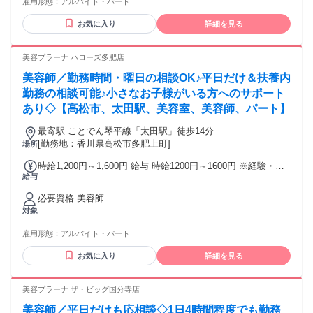
雇用形態：
アルバイト・パート
迎する方】 ・販売、接客、サービス業の経験がある方 ・アパ
えたコーディネートを ECサイト(通販サイト)に掲載し、 そこ
レル販売の経験を活かしたい方 ・お客様との会話やご提案を
から購入に繋がったら インセンティブがもらえる制度です。
お気に入り
詳細を見る
大切にできる方 ・長期で安定して働きたい方 ・フルタイム勤
※短時間正社員の子育て世代の方や、 出勤日数が少なめの方
務を希望している方 ・土日祝や遅番勤務に協力できる方 ・将
でも、 この制度から収入を得ている スタッフが多数いま
来的に正社員や店長を目指したい方 ・子育てが落ち着き、 仕
美容プラーナ ハローズ多肥店
す。"
事復帰を考えている方 ・ブランクがあるけれど、 もう一度販
美容師／勤務時間・曜日の相談OK♪平日だけ＆扶養内
売職に挑戦したい方
勤務の相談可能♪小さなお子様がいる方へのサポート
あり◇【高松市、太田駅、美容室、美容師、パート】
最寄駅 ことでん琴平線「太田駅」徒歩14分
[勤務地：香川県高松市多肥上町]
場所
時給1,200円～1,600円 給与 時給1200円～1600円 ※経験・能
給与
力により異なる
必要資格 美容師
対象
雇用形態：
アルバイト・パート
お気に入り
詳細を見る
美容プラーナ ザ・ビッグ国分寺店
美容師／平日だけも応相談◇1日4時間程度でも勤務