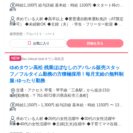
時給1,100円 給与詳細 基本給：時給 1100円 ◆スタート時の給
給与
与は経験やスキルなどを考慮します。 ◆出来ることが増えれ
ば時給もUPします☆
求めている人材 ◆高卒以上 ◆要普通自動車運転免許（AT限定
可） ◆未経験OK ◆主婦（夫）・学生・フリーター歓迎 ◆W
対象
ワークOK ◆ブランクOK
雇用形態：
アルバイト・パート
お気に入り
詳細を見る
Bou Jeloud ゆめタウン高松店
ゆめタウン高松 残業ほぼなしのアパレル販売スタッ
フ／フルタイム勤務の方積極採用！毎月支給の無料制
服♪ゆったり勤務
交通・アクセス 琴電・琴平線「三条駅」から徒歩13分
[勤務地：〒761-8072香川県高松市三条町]
場所
時給1,150円～1,300円 給与詳細 基本給：時給 1150円 〜 1300
給与
円 ※パート時給￥1,150円 ※遅番出勤が出来る方大歓迎 ※経
験・能力を考慮し決定 ※試用期間/有期雇用期間が ある場合
求めている人材 ◆20代の女性活躍中 ◆30代の女性活躍中
がございます ※交通費規定支給、社員割引あり ※制服制度有
◆40代の女性活躍中 ◆主婦(主夫)在籍中 ◆子育てママ在籍中
対象
(実際の商品を制服として貸与) ※スタッフコーディネート制
◆扶養内勤務OK ◆ＷワークOK ◆資格不問 ◆学歴不問 【歓
度あり ＜スタッフコーディネート制度って？＞ スタッフが考