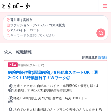
香川県
|
高松市
ファッション・アパレル・コスメ販売
アルバイト・パート
キーワードを選択してください
求人・転職情報
関連度順
|
新着順
馬場病院(ブルーピア)
病院内軽作業(馬場病院)／9月勤務スタートOK！週
2~OK！13時業務終了！Wワーク◎
交通・アクセス 自転車・バイク・車通勤OK！最寄り駅：JR
予讃線「香西駅」徒歩16分/JR嵩徳線「昭和町駅」徒歩26分
[勤務地：〒761-8031香川県高松市郷東町]
場所
時給1,200円以上 給与詳細 基本給：時給 1200円 〜
給与
求めている人材 未経験の方・ブランク復帰の方も大丈夫！ W