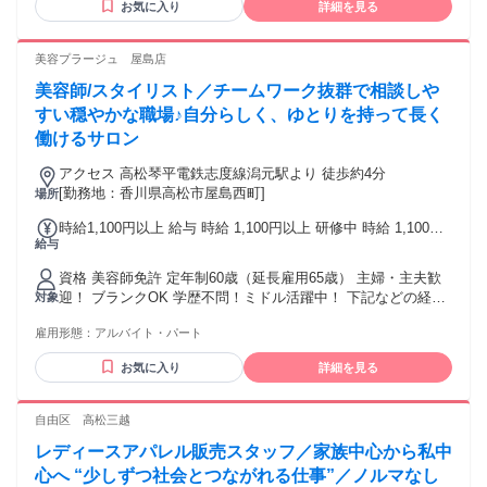
お気に入り
詳細を見る
ください♪ 今働いているスタッフのほぼ全員が未経験からのス
タートです！
美容プラージュ 屋島店
美容師/スタイリスト／チームワーク抜群で相談しや
すい穏やかな職場♪自分らしく、ゆとりを持って長く
働けるサロン
アクセス 高松琴平電鉄志度線潟元駅より 徒歩約4分
[勤務地：香川県高松市屋島西町]
場所
時給1,100円以上 給与 時給 1,100円以上 研修中 時給 1,100円
給与
以上（研修期間 6 ヶ月）
資格 美容師免許 定年制60歳（延長雇用65歳） 主婦・主夫歓
迎！ ブランクOK 学歴不問！ミドル活躍中！ 下記などの経験
対象
がある方は必見です！ 他社美容室(美容院)・ヘアカット専門
雇用形態：
アルバイト・パート
店・ヘアカラー専門店・美容サロンなどでの 理容師/美容師
スタイリスト、ヘアセット、ヘッドスパなどの経験
お気に入り
詳細を見る
自由区 高松三越
レディースアパレル販売スタッフ／家族中心から私中
心へ “少しずつ社会とつながれる仕事”／ノルマなし