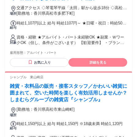
交通アクセス ◇琴電琴平線「太田」駅から徒歩18分 ◇高松市
コニュニティバス「パワーシティレインボー」バス停から徒
[勤務地：香川県高松市多肥下町]
場所
歩1分
時給1,107円以上 給与 時給1107円～ ★日曜・祝日：時給50円
給与
UP 【時間帯加給】 （16時～翌5時）＋100円 ※22時～翌5時
は別途深夜割増あり
資格・経験 ★アルバイト・パート未経験OK ★副業・Ｗワー
クOK（但し、条件がございます） 【歓迎要件】 ・ブランク
対象
OK ・20代、30代、40代、50代、中高年、ミドル、シニア男
雇用形態：
アルバイト・パート
女活躍中 ・主婦さん活躍中 ・フリーター歓迎 ・ハローワー
クで求職中の方
お気に入り
詳細を見る
シャンブル 東山崎店
雑貨・衣料品の販売・接客スタッフ／かわいい雑貨に
囲まれて、空いた時間を楽しく有効活用しませんか？
しまむらグループの雑貨店『シャンブル』
[勤務地：香川県高松市東山崎町]
場所
時給1,150円以上 給与 時給1,150円 ※18歳未満 時給1,120円
給与