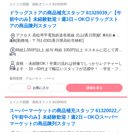
エイジス四国 高松オフィス 61320039
ドラッグストアの商品補充スタッフ 61320039／【午
前中のみ】未経験歓迎！週3日～OK◎ドラッグスト
アの商品陳列スタッフ
アクセス 高松琴平電気鉄道長尾線 元山(香川県)駅 車6分★マ
イカー通勤可能
[勤務地：〒761-0301香川県高松市林町]
場所
時給1,050円以上 給与 時給 1050円以上 ※スキルに応じて昇給
給与
有 交通費：交通費支給 上限30,000円/月 【公共交通機関】
1．2路線利用出来る場合は安い路線運賃が適用されます。
資格 ・未経験OK！作業の流れは研修でしっかりレクチャーし
2．交通系IC カード利用時の運賃が適用されます。 【マイカ
ます ・10～60代まで幅広いスタッフが活躍中！ ・学生・フリ
対象
―通勤】 自宅から店舗までの最短距離をルート検索して1km
ーター・主婦・主夫 ・Wワークの方も大歓迎◎ ・お友達同士
あたり15円の燃料費をお支払いしています。
雇用形態：
アルバイト・パート
のご応募もOK◎
お気に入り
詳細を見る
エイジス四国 高松オフィス 61320022
スーパーマーケットの商品補充スタッフ 61320022／
【午前中のみ】未経験歓迎！週2日～OK◎スーパー
マーケットの商品陳列スタッフ