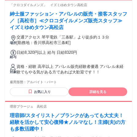
に 生かすことが可能ですので、ぜひご検討ください。 ・高校
「クロコダイルメンズ」 イズミゆめタウン高松店
卒業以上 ・主婦（夫）活躍中 ・学生活躍中 ・フリーター活
紳士服ファッション・アパレルの販売・接客スタッフ
躍中 ※アウトドア知識に自信がなくてもOK ※接客販売未経
験でもOK
／［高松市］≪クロコダイルメンズ販売スタッフ≫
イズミゆめタウン高松店
交通アクセス 琴平電鉄「三条駅」より徒歩約１３分
[勤務地：香川県高松市三条町]
場所
日給8,320円以上 給与 日給8320円
給与
資格・経験 高卒以上 アパレル販売経験者優遇 アパレル未経
験でもやる気がある方であれば大歓迎です！！
対象
雇用形態：
アルバイト・パート
お気に入り
詳細を見る
理容プラージュ 高松店
理容師/スタイリスト／ブランクがあっても大丈夫！
経験を活かして安心復帰★ノルマなし！主婦(夫)の方
も多数活躍中！