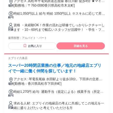
アクセス 高松琴平電気鉄道志度線 春日川駅 徒歩8分 ★マイカ
ー勤務可能
[勤務地：〒760-0080香川県高松市木太町]
場所
時給1,050円以上 給与 時給 1050円以上 ※スキルに応じて昇給
給与
有 交通費：交通費支給 上限30,000円/月 【公共交通機関】
1．2路線利用出来る場合は安い路線運賃が適用されます。
資格 ・未経験OK！作業の流れは研修でしっかりレクチャーし
2．交通系IC カード利用時の運賃が適用されます。 【マイカ
ます ・10～60代まで幅広いスタッフが活躍中！ ・学生・フリ
対象
―通勤】 自宅から店舗までの最短距離をルート検索して1km
ーター・主婦・主夫 ・Wワークの方も大歓迎◎ ・お友達同士
あたり15円の燃料費をお支払いしています。
雇用形態：
アルバイト・パート
のご応募もOK◎
お気に入り
詳細を見る
エブリイ六条店
スーパー20時閉店業務の仕事／地元の地縁店エブリ
イで一緒に働く仲間を探しています！
アクセス: 琴電長尾線 水田駅より徒歩19分。下田井の交差点
近く 車・バイク通勤ＯＫ
[勤務地：香川県高松市下田井町]
場所
時給1,270円 給与: 通勤手当（規定による）残業手当（所定時
給与
間超の場合）
求める人材: エブリイの地縁店の考えに共感してこの地元を一
緒に盛り上げたいと考えていただける方
対象