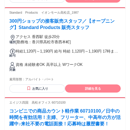
Standard Products イオンモール高松店_1987
300円ショップの接客販売スタッフ／【オープニン
グ】Standard Products 販売スタッフ
アクセス 香西駅 徒歩20分
[勤務地：香川県高松市香西本町]
場所
時給1,120円～1,190円 給与 時給 1,120円～1,190円 17時まで
給与
1120円 17時以降1190円
資格 未経験者OK 高卒以上 WワークOK
対象
雇用形態：
アルバイト・パート
お気に入り
詳細を見る
エイジス四国 高松オフィス 60710100
コンビニでの商品カウント軽作業 60710100／日中の
時間を有効活用！主婦、フリーター、中高年の方が活
躍中♪来社不要の電話面接！応募時は履歴書要！