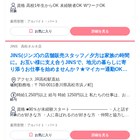
1270円 土日祝7:00から8:30まで1320円
資格 高校1年生からOK 未経験者OK WワークOK
対象
雇用形態：
アルバイト・パート
お気に入り
詳細を見る
JINS 高松オルネ店
JINS(ジンズ)の店舗販売スタッフ／夕方は家族の時間
に。お互い様に支え合うJINSで、地元の暮らしに寄
り添うお仕事を始めませんか？★マイカー通勤OK・
無料駐車場完備（※店舗による）
アクセス JR高松駅直結
[勤務地：〒760-0011香川県高松市浜ノ町]
場所
時給1,250円以上 給与 時給 1250円以上 私たちの仕事は、お客
給与
様のお困りごとを解決し、 「ありがとう」と直接感謝される
機会がたくさん。 あなたのアイデアと笑顔は、この街と、そ
資格 ■90％が未経験スタート ――――――――― ・人と話す
こに住む人の毎日を豊かにします。 世界を目指すJINSの原点
のが好きな方 ・人に喜ばれるのが好きな方 ・仲間と協力して
対象
は、そんな地域に根ざしたお店です。 ※さらに眼鏡作成技能
働きたい方 ・家庭や学業などを優先して働きたい方 【未経験
士資格を保有している場合、時給120円UP！ （社内承認後、
雇用形態：
アルバイト・パート
でも安心の理由】 ◆働くスタッフは穏やかで気さくな人ばか
翌々月からの支給となります） 交通費：交通費支給 社内規定
り。 ◆動画などの研修ツール充実 →業務の合間にアップデー
あり（月上限5万円まで支給）
お気に入り
詳細を見る
ト♪ 面倒見の良い人が多く、新人さんを育てる風土が 根付い