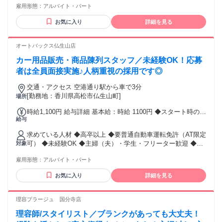
雇用形態：
アルバイト・パート
ーターさん歓迎 ◆Wワーカー歓迎 ◆ブランクOK 【こんな方
大歓迎です】 ◆RETRO GIRLが好きな方 ◆ファッションが好
お気に入り
詳細を見る
き ◆おしゃれが好き ◆人と話すのが好き ◆最新のトレンド
に敏感な方 ◆明るく元気な接客ができる方 ◆チームワークを
大切にできる方 ◆アパレル業務にチャレンジしたい方歓迎 性
オートバックス仏生山店
別の条件と理由：女性限定（ポジティブアクション）
カー用品販売・商品陳列スタッフ／未経験OK！応募
者は全員面接実施♪人柄重視の採用です◎
交通・アクセス 空港通り駅から車で3分
[勤務地：香川県高松市仏生山町]
場所
時給1,100円 給与詳細 基本給：時給 1100円 ◆スタート時の給
給与
与は経験やスキルなどを考慮します。 ◆出来ることが増えれ
ば時給もUPします☆
求めている人材 ◆高卒以上 ◆要普通自動車運転免許（AT限定
可） ◆未経験OK ◆主婦（夫）・学生・フリーター歓迎 ◆W
対象
ワークOK ◆ブランクOK
雇用形態：
アルバイト・パート
お気に入り
詳細を見る
理容プラージュ 国分寺店
理容師/スタイリスト／ブランクがあっても大丈夫！