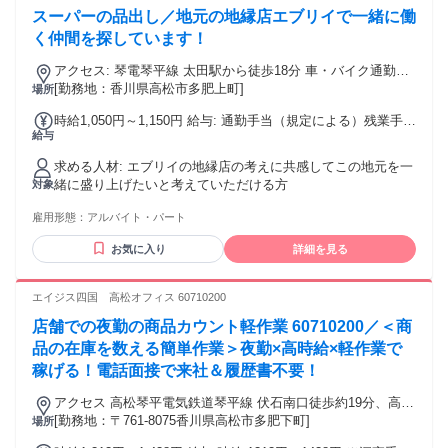
スーパーの品出し／地元の地縁店エブリイで一緒に働
く仲間を探しています！
アクセス: 琴電琴平線 太田駅から徒歩18分 車・バイク通勤Ｏ
Ｋ
[勤務地：香川県高松市多肥上町]
場所
時給1,050円～1,150円 給与: 通勤手当（規定による）残業手当
給与
（所定時間超の場合）
求める人材: エブリイの地縁店の考えに共感してこの地元を一
緒に盛り上げたいと考えていただける方
対象
雇用形態：
アルバイト・パート
お気に入り
詳細を見る
エイジス四国 高松オフィス 60710200
店舗での夜勤の商品カウント軽作業 60710200／＜商
品の在庫を数える簡単作業＞夜勤×高時給×軽作業で
稼げる！電話面接で来社＆履歴書不要！
アクセス 高松琴平電気鉄道琴平線 伏石南口徒歩約19分、高松
琴平電気鉄道琴平線 太田（香川県）徒歩約21分 こちらは営業
[勤務地：〒761-8075香川県高松市多肥下町]
場所
所の最寄り駅です