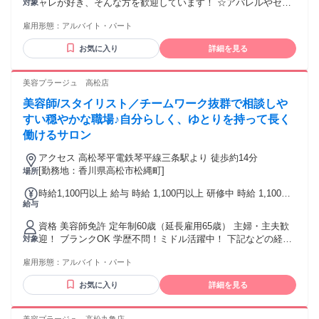
ャレが好き、そんな方を歓迎しています！ ☆アパレルやセレ
対象
クトショップ、インポートブランドなどのご経験者は大歓
雇用形態：
アルバイト・パート
迎！ ☆経験に応じ採用の優遇/時給考慮あります。 【こんな
方におすすめ！】 ★アパレルが好きな方 ★誰かを可愛く・か
お気に入り
詳細を見る
っこよく変身させるのが好き！ ・・・そんなあなたにピッタ
リ♪ 髪型・服装・ネイルOK(規定あり)なので、あなたらしく
働けます。
美容プラージュ 高松店
美容師/スタイリスト／チームワーク抜群で相談しや
すい穏やかな職場♪自分らしく、ゆとりを持って長く
働けるサロン
アクセス 高松琴平電鉄琴平線三条駅より 徒歩約14分
[勤務地：香川県高松市松縄町]
場所
時給1,100円以上 給与 時給 1,100円以上 研修中 時給 1,100円
給与
以上（研修期間 6 ヶ月）
資格 美容師免許 定年制60歳（延長雇用65歳） 主婦・主夫歓
迎！ ブランクOK 学歴不問！ミドル活躍中！ 下記などの経験
対象
がある方は必見です！ 他社美容室(美容院)・ヘアカット専門
雇用形態：
アルバイト・パート
店・ヘアカラー専門店・美容サロンなどでの 理容師/美容師
スタイリスト、ヘアセット、ヘッドスパなどの経験
お気に入り
詳細を見る