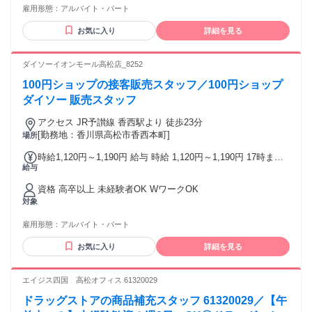
雇用形態：
アルバイト・パート
お気に入り
詳細を見る
ダイソーイオンモール高松店_8252
100円ショップの接客販売スタッフ／100円ショップ
ダイソー 販売スタッフ
アクセス JR予讃線 香西駅より 徒歩23分
[勤務地：香川県高松市香西本町]
場所
時給1,120円～1,190円 給与 時給 1,120円～1,190円 17時まで
給与
1120円 17時以降1190円 土日祝1190円
資格 高卒以上 未経験者OK WワークOK
対象
雇用形態：
アルバイト・パート
お気に入り
詳細を見る
エイジス四国 高松オフィス 61320029
ドラッグストアの商品補充スタッフ 61320029／【午