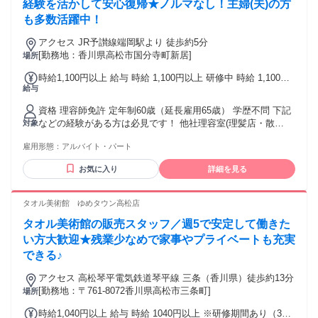
経験を活かして安心復帰★ノルマなし！主婦(夫)の方
も多数活躍中！
アクセス JR予讃線端岡駅より 徒歩約5分
[勤務地：香川県高松市国分寺町新居]
場所
時給1,100円以上 給与 時給 1,100円以上 研修中 時給 1,100円
給与
以上（研修期間 6 ヶ月）
資格 理容師免許 定年制60歳（延長雇用65歳） 学歴不問 下記
などの経験がある方は必見です！ 他社理容室(理髪店・散
対象
髪)・ヘアカット専門店・ヘアカラー専門店などで、理容師 ス
雇用形態：
アルバイト・パート
タイリストなど
お気に入り
詳細を見る
タオル美術館 ゆめタウン高松店
タオル美術館の販売スタッフ／週5で安定して働きた
い方大歓迎★残業少なめで家事やプライベートも充実
できる♪
アクセス 高松琴平電気鉄道琴平線 三条（香川県）徒歩約13分
[勤務地：〒761-8072香川県高松市三条町]
場所
時給1,040円以上 給与 時給 1040円以上 ※研修期間あり（3ヶ