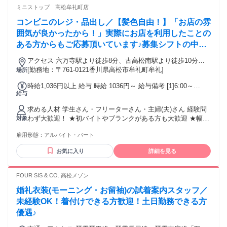
ミニストップ 高松牟礼町店
コンビニのレジ・品出し／【髪色自由！】「お店の雰
囲気が良かったから！」実際にお店を利用したことの
ある方からもご応募頂いています♪募集シフトの中か
らまずは好きな時間をお選びください☆
アクセス 六万寺駅より徒歩8分、古高松南駅より徒歩10分、
八栗駅より徒歩10分 ★その他のアクセス可能駅/八栗口駅、大
[勤務地：〒761-0121香川県高松市牟礼町牟礼]
場所
町駅 ★国道11号線沿い、薬師交差点そば(マルナカマール・ド
時給1,036円以上 給与 時給 1036円～ 給与備考 [1]6:00～
ラッグコスモス・ローソン・餃子の王将近く)
給与
9:00/1036円～ [2]9:00～13:00/1036円～ [3]9:00～14:00/1036
円～ [4]10:00～14:00/1036円～ [5]22:00～翌6:00/1295円～ ※
求める人材 学生さん・フリーターさん・主婦(夫)さん 経験問
高校生可 契約期間 長期勤務できる方歓迎！
わず大歓迎！ ★初バイトやブランクがある方も大歓迎 ★幅広
対象
い年代のスタッフが活躍中です！
雇用形態：
アルバイト・パート
お気に入り
詳細を見る
FOUR SIS & CO. 高松メゾン
婚礼衣装(モーニング・お留袖)の試着案内スタッフ／
未経験OK！着付けできる方歓迎！土日勤務できる方
優遇♪