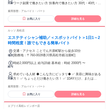
ワーク副業で働きたい方 扶養内で働きたい方 30代・40代・50
対象
代女性を中心に活躍中！
雇用形態：
アルバイト・パート
お気に入り
詳細を見る
ルッソ 高松店
エステティシャン補助／＜スポットバイト＞1日1～2
時間程度！誰でもできる簡単バイト
交通・アクセス ことでん片原町駅から徒歩10分
[勤務地：〒760-0028香川県高松市鍛冶屋町]
場所
時給2,000円以上 給与詳細 基本給：時給 2000円 〜
給与
求めている人材 ◆こんな方にピッタリ◆ ✅ 美容に興味がある
方！ ✅ ちょっとだけ働きたい方！ ✅ 1DAYだけ、または
対象
2DAYで働きたい方！ ✅ スキマ時間でサクッと稼ぎたい方！
雇用形態：
アルバイト・パート
✅ ダブルワーク・副業したい方！ ✅ 高校生・未経験OK！ ✅
髪型・髪色自由！
お気に入り
詳細を見る
エブリイ高松レインボー店