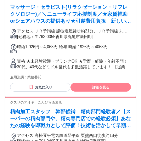
マッサージ・セラピスト(リラクゼーション・リフレ
クソロジー)／＼ニューライフ応援制度／★家賃補助
orシェアハウスの提供あり★引越費用負担 新しい地
で新しい人生を♪
アクセス ＪＲ予讃線 讃岐塩屋徒歩約21分、ＪＲ予讃線 丸亀
南口徒歩約35分、ＪＲ土讃線/ＪＲ予讃線 金蔵寺徒歩約42分
[勤務地：〒763-0055香川県丸亀市新田町]
場所
最寄駅：讃岐塩屋駅
時給1,926円～4,068円 給与 時給 1926円～4068円
給与
資格 ★未経験歓迎・ブランクOK ★学歴・経験・年齢不問！
30代、40代などミドル世代も多数活躍しています！ 【従業員
対象
構成】 ◆20～40代スタッフ中心 ◆未経験からスタートしたス
雇用形態：
業務委託
タッフも多数 ◆男女比 １：９ 女性が多めです 【経験者の方
も大歓迎！優遇します】 リラクゼーションサロン・ストレッ
お気に入り
詳細を見る
チ/整体専門店・接骨院・リフレ/アロマ専門店など、当てはま
りそうな経験をお持ちでしたらまずはご相談ください。 ・鍼
灸師・あん摩マッサージ指圧師・柔道整復師などの方も活躍
クスリのアオキ こんぴら街道店
中。 そして、経験者の方は10万円のお祝い金も支給！ 詳細は
精肉加工スタッフ 幹部候補 精肉部門経験者／【ス
面接でお伝えします。 もし経験に自信のない方も、ご相談く
ださい！
ーパーの精肉部門や、精肉専門店での経験必須】あな
たの経験を即戦力として評価！技術を活かして早期キ
ャリアアップ◎
アクセス 高松琴平電気鉄道琴平線 栗熊西口徒歩約18分