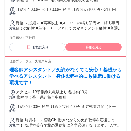
[勤務地：〒761-2405香川県丸亀市綾歌町栗熊西]
場所
月給254,000円～310,000円 給与 月給 25万4000円～31万円
給与
（一律手当を含む） ★別途、賞与（年2回）、各種手当あり
※ただし、短時間勤務・早番固定社員は 当社規定に従い額が
資格 ＜必須＞ ■高卒以上 ■スーパーの精肉部門や、精肉専門
変動します。 交通費：交通費支給
店での経験 ■主任・チーフとしてのマネジメント経験 ■普通自
対象
動車免許（AT限定可） ～こんな方にピッタリ～ ◎リーダー・
雇用形態：
正社員
マネジメント経験を活かしたい！ ◎全国規模で働きたい！ ◎
自分のキャリアをもっと磨きたい！ ◎新しいことに挑戦した
お気に入り
詳細を見る
い ◎部門長を目指してキャリアアップをしたい方
理容プラージュ 丸亀中府店
理容師アシスタント／免許がなくても安心！基礎から
学べるアシスタント！身体&精神的にも健康に働ける
環境です！
アクセス JR予讃線丸亀駅より 徒歩約19分
[勤務地：香川県丸亀市中府町]
場所
月給246,400円 給与 月給 24万6,400円 固定残業時間（トータ
給与
ル） 44時間/月 残業代 6万1,600円 研修中 月給 24万6,400円
（研修期間 6 ヶ月） 研修中 固定残業時間（トータル） 44時
資格 無資格・未経験OK 働きながらの免許取得を応援しま
間/月 研修中 残業代 6万1,600円 固定時間外手当（44h分）
す！ ※理容美容学校の通信制に入学必須となります。 入学時
対象
61,600円含む。超過分別途支給。 ※上記給与は22日出勤の給
期は年2回(春4月入学・秋10月入学)となります。 定年制60歳