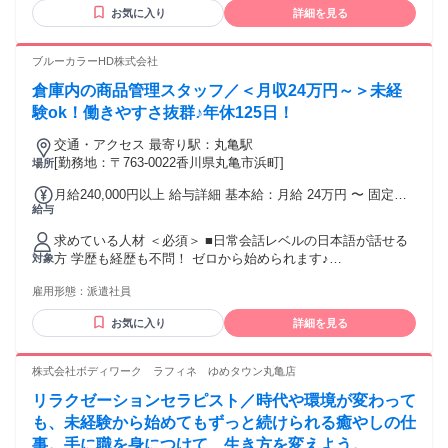
お気に入り
詳細を見る
ブルーカラーHD株式会社
倉庫内の商品管理スタッフ／＜月収24万円～＞未経
験ok！働きやすさ抜群♪年休125日！
交通・アクセス 最寄り駅：丸亀駅
[勤務地：〒763-0022香川県丸亀市浜町]
場所
月給240,000円以上 給与詳細 基本給：月給 24万円 〜 固定残
給与
業代：なし 【一律手当】 全員に一律で支払われる通勤・皆
勤・家族手当金額：なし 全員に一律で支払われるその他手当
求めている人材 ＜必須＞ ■日常会話レベルの日本語が話せる
金額：なし ■基本給 24万円 ■赴任手当 2万円（出張の場合の
方 学歴も経歴も不問！ ゼロから始められます♪
対象
み） ✅安定して高収入をGET！ 未経験から専門性の高い仕事
════════════════════ ▼こんな方にぴったり！ ✅新
を 覚えられます。 手に職をつけてしっかり稼げますよ！
雇用形態：
派遣社員
しい仕事にチャレンジしたい方 ✅安定した月収を確保したい
方 ✅オンオフ切り替えて働きたい方 ✅土日祝休みでお休みも
お気に入り
詳細を見る
たっぷりほしい方 ➤まずはお気軽にご応募ください！
════════════════════ 未経験から始めたスタッフも
多数活躍中！ しっかり稼げてしっかり休めるので 無理なく長
株式会社ボディワーク ラフィネ ゆめタウン丸亀店
く働ける環境です◎
リラクゼーションセラピスト／時代や環境が変わって
も、未経験から始めてもずっと続けられる癒やしの仕
事。手に職を身につけて、生き方を変えよう。