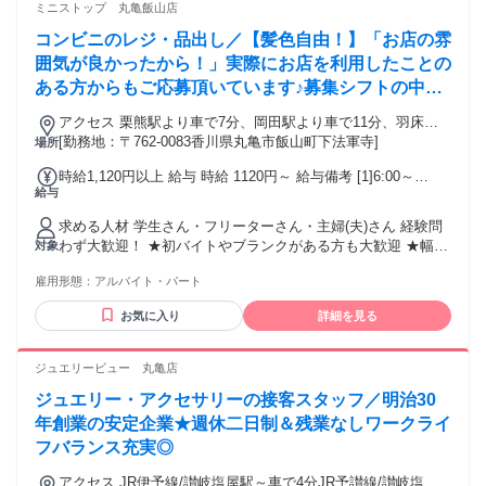
ミニストップ 丸亀飯山店
コンビニのレジ・品出し／【髪色自由！】「お店の雰
囲気が良かったから！」実際にお店を利用したことの
ある方からもご応募頂いています♪募集シフトの中か
らまずは好きな時間をお選びください☆
アクセス 栗熊駅より車で7分、岡田駅より車で11分、羽床駅
より車で11分 ★その他のアクセス可能駅/羽間駅、滝宮駅 ★
[勤務地：〒762-0083香川県丸亀市飯山町下法軍寺]
場所
県道22号線沿い、岡下所バス停スグ(飯山高校・ENEOS・セ
時給1,120円以上 給与 時給 1120円～ 給与備考 [1]6:00～
ブンイレブン近く)
給与
10:00/1170円～(9時以降1120円～) ※高校生勤務不可 ※給与は
口座振込のみ 契約期間 長期勤務できる方歓迎！
求める人材 学生さん・フリーターさん・主婦(夫)さん 経験問
わず大歓迎！ ★初バイトやブランクがある方も大歓迎 ★幅広
対象
い年代のスタッフが活躍中です！
雇用形態：
アルバイト・パート
お気に入り
詳細を見る
ジュエリービュー 丸亀店
ジュエリー・アクセサリーの接客スタッフ／明治30
年創業の安定企業★週休二日制＆残業なしワークライ
フバランス充実◎
アクセス JR伊予線/讃岐塩屋駅～車で4分JR予讃線/讃岐塩屋