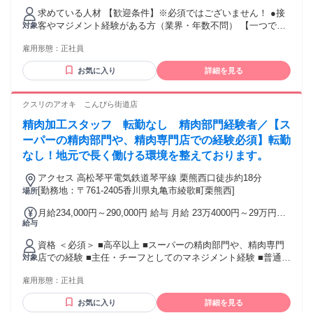
れる通勤・皆勤・家族手当金額：なし 全員に一律で支払われ
求めている人材 【歓迎条件】※必須ではございません！ ●接
るその他手当金額：なし ※残業代全額支給 ※給与支給日は毎
客やマジメント経験がある方（業界・年数不問） 【一つでも
対象
月15日（口座振込） 【賞与】 年3回（8月・12月・3月） 【昇
当てはまる方はお待ちしております！】 ●餃子の王将が好き
給】 あり（役職に伴った昇給制度） 【手当】 ■残業手当（1
雇用形態：
正社員
な方 ●地域に愛されるお店作りをしたい方 ●店舗運営のノウハ
分単位で支給） ■深夜手当（1分単位で支給） ■通勤手当（上
ウを学びたい方 ●誰かを笑顔にできる仕事をしたい方 ●働きや
限2万900円／規定支給） ■各種達成給・評価給 ■奨学金返済
お気に入り
詳細を見る
すい、人間関係の良い場所で働きたい方 ★未経験OK ★30代
支援手当 ■子ども手当 ■役職手当 ＼頑張りが評価される環境
多数活躍中！
です！／ 毎年3月に1年間の働きぶりが評価され、優秀社員に
クスリのアオキ こんぴら街道店
表彰状と金一封が授与されます。 最優秀賞や優秀調理賞、新
人賞、新人努力賞、特別社長賞等、色々な賞があり、多くの
精肉加工スタッフ 転勤なし 精肉部門経験者／【ス
社員が目指して頑張っております！ 入社後、どんどんトライ
ーパーの精肉部門や、精肉専門店での経験必須】転勤
してみてください！
なし！地元で長く働ける環境を整えております。
アクセス 高松琴平電気鉄道琴平線 栗熊西口徒歩約18分
[勤務地：〒761-2405香川県丸亀市綾歌町栗熊西]
場所
月給234,000円～290,000円 給与 月給 23万4000円～29万円
給与
（一律手当を含む） ★別途、賞与（年2回）、各種手当あり
※ただし、短時間勤務・早番固定社員は 当社規定に従い額が
資格 ＜必須＞ ■高卒以上 ■スーパーの精肉部門や、精肉専門
変動します。 交通費：交通費支給
店での経験 ■主任・チーフとしてのマネジメント経験 ■普通自
対象
動車免許（AT限定可） ～こんな方にピッタリ～ ◎リーダー・
雇用形態：
正社員
マネジメント経験を活かしたい！ ◎明るく元気な対応ができ
る ◎誰とでも誠実にコミュニケーションをとれる ◎地域貢献
お気に入り
詳細を見る
をしたい ◎部門長を目指してキャリアアップをしたい方