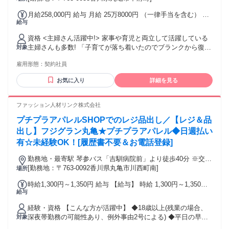
県立丸亀城西高等学校から徒歩9分
月給258,000円 給与 月給 25万8000円 （一律手当を含む） 月
給与
給 258000円 (試用期間：3ヶ月(入社月含む)月給258000円) 交
通費：交通費支給 交通費規定支給
資格 <主婦さん活躍中!> 家事や育児と両立して活躍している
主婦さんも多数! 「子育てが落ち着いたのでブランクから復帰
対象
しました」 そんな方も在籍しています！ 困った時等も相談し
雇用形態：
契約社員
やすい安心の環境です。 <10代～60代まで幅広く活躍中!> 当
店では主婦・主夫さん・学生アルバイトさん、40・50代の中
お気に入り
詳細を見る
高年、シニアの方まで幅広い層のスタッフが活躍中です。 困
った時は頼れる先輩が多く、充実したサポートがあり未経験
でも安心して始められます! ◇高校生可(学校許可必須) <未経
ファッション人材リンク株式会社
験スタート多数活躍中!> 「スーパーで働いたことが無いけど
プチプラアパレルSHOPでのレジ品出し／【レジ＆品
大丈夫？」 「ブランクがあって心配…」 「本当に育児と両立
できるかな？」 そんな方も歓迎! 「頑張りたい!」という前向
出し】フジグラン丸亀★プチプラアパレル◆日週払い
きな気持ちがあればOK! 勤務シフトは一緒に考えていきまし
有☆未経験OK！[履歴書不要＆お電話登録]
ょう。 お仕事はイチから丁寧にお教えするので心配は無用で
す! 困ったときはスタッフ同士助け合う明るい雰囲気の職場で
勤務地・最寄駅 琴参バス「吉馴病院前」より徒歩40分 ※交通
す。 生活の中の空いた時間等を活用してハローズでお仕事し
費支給 ※マイカー通勤OK
[勤務地：〒763-0092香川県丸亀市川西町南]
場所
ませんか？ 新しい出会いや情報も増え、毎日がもっと楽しく
時給1,300円～1,350円 給与 【給与】 時給 1,300円～1,350円
なりますよ!
給与
☆昇給あり ☆交通費全額支給 毎月月末締・翌月15日お支払い
≪銀行口座指定なし！≫ 【日・週払いOK】 急な出費も安心♪
経験・資格 【こんな方が活躍中】 ◆18歳以上(残業の場合、
月に最大5回のお給料日！ 毎週火曜日・金曜日に申請OK★
深夜帯勤務の可能性あり、例外事由2号による) ◆平日の早番
対象
勤務も可能な方 ◆未経験・初心者の方 ◆主婦(主夫)・主夫の