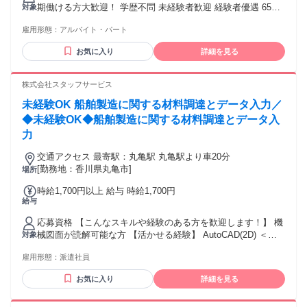
期働ける方大歓迎！ 学歴不問 未経験者歓迎 経験者優遇 65歳
対象
定年後75歳まで再雇用制度あり 73歳まで新規応募可。 （1年
雇用形態：
アルバイト・パート
毎に更新条件あり）
お気に入り
詳細を見る
株式会社スタッフサービス
未経験OK 船舶製造に関する材料調達とデータ入力／
◆未経験OK◆船舶製造に関する材料調達とデータ入
力
交通アクセス 最寄駅：丸亀駅 丸亀駅より車20分
[勤務地：香川県丸亀市]
場所
時給1,700円以上 給与 時給1,700円
給与
応募資格 【こんなスキルや経験のある方を歓迎します！】 機
械図面が読解可能な方 【活かせる経験】 AutoCAD(2D) ＜経
対象
験や年代問わずに活躍中＞ 経験が浅い方、派遣の仕事が初め
雇用形態：
派遣社員
ての方、新しい仕事にチャレンジする方、ブランクがある方
にもオススメ！
お気に入り
詳細を見る