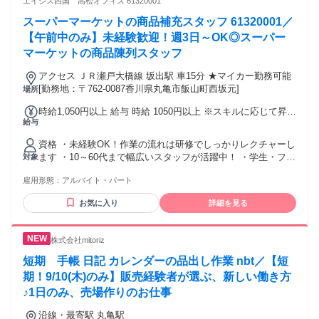
エイジス四国 高松オフィス 61320001
・セールスや接客販売などの経験をお持ちの方。 ・正社員や
スーパーマーケットの商品補充スタッフ 61320001／
パート・アルバイトの経験問わず活躍いただけます！" ★稼ぎ
たい！ ★トーク力を活かしたい！ ★正当に評価してもらって
【午前中のみ】未経験歓迎！週3日～OK◎スーパー
上を目指したい！ ★生活水準を上げたい！ ★高価な欲しいも
マーケットの商品陳列スタッフ
のを買いたい！ といった向上心と ガッツがある方を待ってま
す！
アクセス ＪＲ瀬戸大橋線 坂出駅 車15分 ★マイカー勤務可能
[勤務地：〒762-0087香川県丸亀市飯山町西坂元]
場所
時給1,050円以上 給与 時給 1050円以上 ※スキルに応じて昇給
給与
有 交通費：交通費支給 上限30,000円/月 【公共交通機関】
1．2路線利用出来る場合は安い路線運賃が適用されます。
資格 ・未経験OK！作業の流れは研修でしっかりレクチャーし
2．交通系IC カード利用時の運賃が適用されます。 【マイカ
ます ・10～60代まで幅広いスタッフが活躍中！ ・学生・フリ
対象
―通勤】 自宅から店舗までの最短距離をルート検索して1km
ーター・主婦・主夫 ・Wワークの方も大歓迎◎ ・お友達同士
あたり15円の燃料費をお支払いしています。
雇用形態：
アルバイト・パート
のご応募もOK◎
お気に入り
詳細を見る
株式会社mitoriz
短期 手帳 日記 カレンダーの品出し作業 nbt／【短
期！9/10(木)のみ】販売経験者が選ぶ、新しい働き方
♪1日のみ、売場作りのお仕事
沿線・最寄駅 丸亀駅