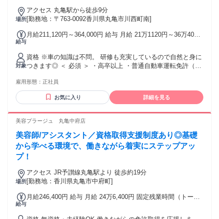
し
アクセス 丸亀駅から徒歩9分
[勤務地：〒763-0092香川県丸亀市川西町南]
場所
月給211,120円～364,000円 給与 月給 21万1120円～36万4000
給与
円 （一律手当を含む） ※SS経験者・資格保有者は考慮しま
す ・賞与年2回（6月・12月） ※昨年度実績：3.4カ月分 ・昇
資格 ※車の知識は不問。 研修も充実しているので自然と身に
給年1回（7月） ※残業代別途全額支給 サービス残業は一切あ
つきます◎ ＜ 必須 ＞ ・高卒以上 ・普通自動車運転免許（AT
対象
りません♪ ・経験やスキルを考慮して給与を決定します。 ・
可） ・60歳未満の方(定年のため) ＜ 歓迎 ＞ ・未経験歓迎 ・
定期昇給なので、毎年必ず月給がアップ。 着実にキャリアス
雇用形態：
正社員
第二新卒歓迎 ・ブランクＯＫ ＜ ぜひご応募ください！ ＞ ・
テップを踏むことができます◎ ＜＜ その他手当も充実 ＞＞
人と関わるのが好き ・ チームで取り組むことが好き ・ 安定
・役職手当 店長手当：30,000円/月 副店長手当：5,000円/月
お気に入り
詳細を見る
した大手企業に勤めたい ・ ワークライフバランスを大切に働
・資格手当 危険物取扱者乙種第4類：3000円/月 3級自動車整
きたい ・ スキルアップしてキャリアを磨きたい ＜ 経験・資
備士：5000円/月 2級自動車整備士：1万円/月 検査員：2万
格は考慮します◎ ＞ ・危険物取扱者 ・自動車整備・板金の
美容プラージュ 丸亀中府店
5000円/月 …など 交通費：交通費支給
業務経験 ・2級・3級整備士資格 ・自動車検査員資格 ※資格
美容師/アシスタント／資格取得支援制度あり◎基礎
取得支援制度あり 働きながら資格取得と経験が積めます ＜＜
未経験スタートも大歓迎！ ＞＞ 前職ではこんな経験がある方
から学べる環境で、働きながら着実にステップアッ
も活躍中です！ ・法人営業・ルート営業・電気工事士 ・エン
プ！
ジニア・品質管理・設備管理 ・物流・製造スタッフ・ドライ
バー ・飲食店・不動産・工場・販売サービス業
アクセス JR予讃線丸亀駅より 徒歩約19分
[勤務地：香川県丸亀市中府町]
場所
月給246,400円 給与 月給 24万6,400円 固定残業時間（トータ
給与
ル） 44時間/月 残業代 6万1,600円 研修中 月給 24万6,400円
（研修期間 6 ヶ月） 研修中 固定残業時間（トータル） 44時