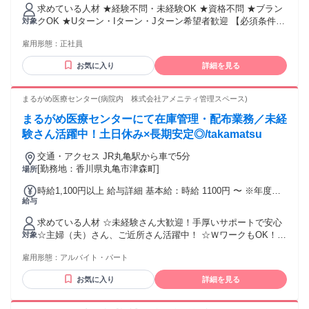
れる通勤・皆勤・家族手当金額：あり 全員に一律で支払われ
求めている人材 ★経験不問・未経験OK ★資格不問 ★ブラン
るその他手当金額：なし ※経験・能力を考慮の上、決定いた
クOK ★Uターン・Iターン・Jターン希望者歓迎 【必須条件】
対象
します ★昇給あり ★賞与年2回支給（前年実績２ヶ月分） ★
・専門・短大・大学卒以上 ・北欧のインテリアや雑貨に興味
家族手当あり（18歳以下の扶養している子供1人あたり1万
雇用形態：
正社員
のある方 ・Word、Excelを含めたPC操作が可能な方 ・普通自
円） ★交通費規定支給
動車運転免許をお持ちの方（AT限定可） ＼◉下記のような
お気に入り
詳細を見る
方、歓迎いたします！◉／ ・引越し・運送など業種を問わず、
検品配送業務に携わったことがある ・普通自動車免許（中型
8T限定）以上を持っている ・インテリアが好きで、イチから
まるがめ医療センター(病院内 株式会社アメニティ管理スペース)
学びたいという意欲を持っている ・専門知識や業界経験はな
まるがめ医療センターにて在庫管理・配布業務／未経
くても、ゼロからプロを目指したい ・商品に触れながら知識
を身につけたい ・将来インテリアコーディネーターとして活
験さん活躍中！土日休み×長期安定◎/takamatsu
躍したい ＝＝＝＝＝＝＝＝＝ 重い大型家具の出し入れや移動
交通・アクセス JR丸亀駅から車で5分
をする機会が多い業務。 体力を使う仕事ではありますが、あ
[勤務地：香川県丸亀市津森町]
場所
なたの「好き」という気持ちを大切に、会社全体で成長をサ
ポートします！ ＝＝＝＝＝＝＝＝＝
時給1,100円以上 給与詳細 基本給：時給 1100円 〜 ※年度ご
給与
との契約更新時、給与の見直しあり ※給与支払日：末締め／
翌月25日 ※交通費規定内支給
求めている人材 ☆未経験さん大歓迎！手厚いサポートで安心
☆主婦（夫）さん、ご近所さん活躍中！ ☆ＷワークもOK！
対象
☆ブランクある方も大歓迎！ _/_/_/_/_/_/_/_/_/_/_/_/_/ 未経験
雇用形態：
アルバイト・パート
スタートも大歓迎 _/_/_/_/_/_/_/_/_/_/_/_/_/ 丁寧な研修を行い
ますので、 ・異業種からの方 ・ブランクのある方 も大歓
お気に入り
詳細を見る
迎！ 新しい道を切り開いてみませんか？