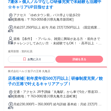
65歳（65歳以降、再雇用制度あり） ▹◃┄▸◂┄▹◃┄▸◂┄▹◃┄▸◂┄▹◃
7連休＞個人ノルマなし◎研修充実で未経験も活躍中
お電話でのお問合せもお気軽に♪ TEL：092-292-6788／採用担
☆キャリアUP目指せます
当 ▹◃┄▸◂┄▹◃┄▸◂┄▹◃┄▸◂┄▹◃
アクセス 「ゆめタウン前」バス停より徒歩2分
[勤務地：〒763-0055香川県丸亀市新田町]
場所
月給237,250円以上 給与 月給 23万7250円以上 （固定残業代
給与
や一律手当を含む） 固定残業代：1ヶ月あたり3万3748円以上
（固定残業時間：22時間） 固定残業時間を超えた勤務時間に
資格 【条件】 ・アパレル、雑貨に興味がある方 ・前向きで
ついては別途残業代を支給する 交通費：交通費支給
チャレンジしてみたい方 ・未経験でもOK！ ・高卒以上 ・契
対象
約上限年齢 65歳 ※第二新卒・既卒歓迎 ※高卒・専門卒・短
雇用形態：
契約社員
大卒も歓迎 ※フリーター歓迎 未経験から憧れのアパレル販売
スタッフに！ アパレル・コスメ・化粧品などの販売スタッフ
お気に入り
詳細を見る
経験者優遇！ トレンドに敏感な方大歓迎♪ 「おしゃれが好
き」「ファッションが好き」 「コーディネートを組むのが好
き」など、 あなたのスキを活かして働けます！ 直販ではお客
株式会社ペルゴ 餃子の王将 丸亀店
様の視線があるため、 未経験の方でも自然と接客技術が身に
店長候補│初年度年収500万円以上│研修制度充実／餃
付きますよ♪ 将来、「コーディネーター」や 「ファッション
デザイナー」などを目指している方や 「カラーコーディネー
子の王将で叶えるキャリアアップ！
ト」の資格を お持ちの方にもピッタリです！ ※正社員、アル
交通・アクセス JR予讃線「丸亀駅」から車で5分／県道33号
バイト・パート、派遣問わず、 様々な業界から転職してきた
線沿い
[勤務地：〒763-0082香川県丸亀市土器町東]
場所
方が活躍中！
月給230,000円～350,000円 給与詳細 基本給：月給 23万円 〜
給与
35万円 固定残業代：なし 【一律手当】 全員に一律で支払わ