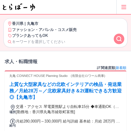
香川県
|
丸亀市
ファッション・アパレル・コスメ販売
ブランクあってもOK
キーワードを選択してください
求人・転職情報
関連度順
|
新着順
丸亀 CONNECT HOUSE Planning Studio (有限会社ロワール商事)
上質な大型家具などの北欧インテリアの検品・発送業
務／月給28万～／北欧家具好き＆2t運転できる方歓迎
◎【丸亀市】
交通・アクセス 琴電栗熊駅より自転車15分 ◆車通勤OK（無
料駐車場完備）
[勤務地：香川県丸亀市綾歌町富熊]
場所
月給280,000円～330,000円 給与詳細 基本給：月給 28万円 〜
給与
33万円 固定残業代：なし 【一律手当】 全員に一律で支払わ