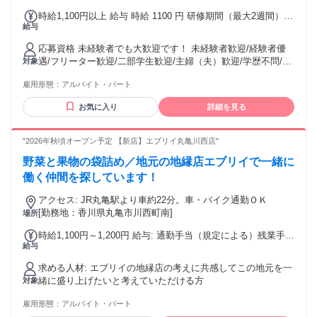
塩屋駅 車 4分 ◆ 予讃線(高松－宇和島) 讃岐塩屋駅 車 4分 ◆
時給1,100円以上 給与 時給 1100 円 研修期間（最大2週間）
土讃線(高松－多度津) 宇多津駅 車 9分
給与
給与変動無し！ 18：00～22：00は100円支給 ◆支払い方法：
月1回 ◆交通費： 一部支給 当社規定による
応募資格 未経験者でも大歓迎です！ 未経験者歓迎/経験者優
遇/フリーター歓迎/二部学生歓迎/主婦（夫）歓迎/学歴不問/友
対象
達と応募歓迎
雇用形態：
アルバイト・パート
お気に入り
詳細を見る
"2026年秋頃オープン予定 【新店】エブリイ丸亀川西店"
野菜と果物の袋詰め／地元の地縁店エブリイで一緒に
働く仲間を探しています！
アクセス: JR丸亀駅より車約22分。車・バイク通勤ＯＫ
[勤務地：香川県丸亀市川西町南]
場所
時給1,100円～1,200円 給与: 通勤手当（規定による）残業手当
給与
（所定時間超の場合）
求める人材: エブリイの地縁店の考えに共感してこの地元を一
緒に盛り上げたいと考えていただける方
対象
雇用形態：
アルバイト・パート