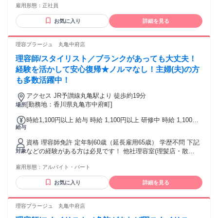
分）80,300円～87,780円含む。超過分別途支給。 ※上記給与
雇用形態：
正社員
タイリストなど
は22日出勤の給与 ※給与は経験・能力により異なる ※歩合は
店舗売上に応じて支給
お気に入り
詳細を見る
理容プラージュ 丸亀中府店
理容師/スタイリスト／ブランクがあっても大丈夫！
経験を活かして安心復帰★ノルマなし！主婦(夫)の方
も多数活躍中！
アクセス JR予讃線丸亀駅より 徒歩約19分
[勤務地：香川県丸亀市中府町]
場所
時給1,100円以上 給与 時給 1,100円以上 研修中 時給 1,100円
給与
以上（研修期間 6 ヶ月）
資格 理容師免許 定年制60歳（延長雇用65歳） 学歴不問 下記
などの経験がある方は必見です！ 他社理容室(理髪店・散
対象
髪)・ヘアカット専門店・ヘアカラー専門店などで、理容師 ス
雇用形態：
アルバイト・パート
タイリストなど
お気に入り
詳細を見る
理容プラージュ 丸亀中府店