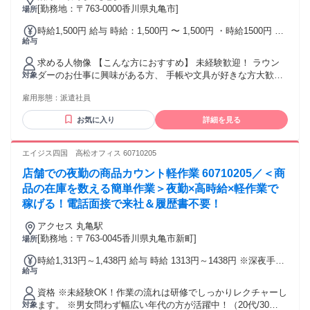
[勤務地：〒763-0000香川県丸亀市]
場所
時給1,500円 給与 時給：1,500円 〜 1,500円 ・時給1500円 ⇒
給与
日給10,500円（早く作業が終わる場合も日給分お支払いしま
す！） ◆ガソリン代（20円/㎞）支給 ◆高速代支給 ◆駐車場
求める人物像 【こんな方におすすめ】 未経験歓迎！ ラウン
代支給 試用期間 試用期間：なし
ダーのお仕事に興味がある方、 手帳や文具が好きな方大歓迎
対象
です！ 販売・接客経験をお持ちの方は、 商品陳列やお客様目
雇用形態：
派遣社員
線での売場づくりなど、 これまでの経験を活かしてご活躍い
ただけます。 【応募条件】 ・普通自動車運転免許（AT限定
お気に入り
詳細を見る
OK） 【こんな経験が活かせます】 ・販売、接客経験 ・営業
経験 ・ラウンダー経験 ・店舗での商品陳列や売場づくり経験
【こんな方に向いています】 ・フットワーク軽く行動できる
エイジス四国 高松オフィス 60710205
方 ・人と話すことが好きな方 ・決められた業務を丁寧に進め
店舗での夜勤の商品カウント軽作業 60710205／＜商
られる方 ・一人で自分のペースで仕事を進めたい方
品の在庫を数える簡単作業＞夜勤×高時給×軽作業で
稼げる！電話面接で来社＆履歴書不要！
アクセス 丸亀駅
[勤務地：〒763-0045香川県丸亀市新町]
場所
時給1,313円～1,438円 給与 時給 1313円～1438円 ※深夜手当
給与
込 ※深夜手当適用外の時間帯は基本時給1,050円となります
※週20時間以上勤務可能かつ社会保険加入条件を満たす方は
資格 ※未経験OK！作業の流れは研修でしっかりレクチャーし
基本時給1,150円、深夜時給1,438円（試用期間1ヶ月は基本時
ます。 ※男女問わず幅広い年代の方が活躍中！（20代/30
対象