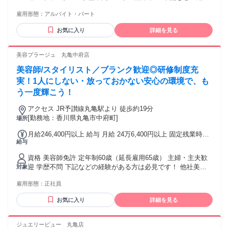
がある方は必見です！ 他社美容室(美容院)・ヘアカット専門
雇用形態：
アルバイト・パート
店・ヘアカラー専門店・美容サロンなどでの 理容師/美容師
スタイリスト、ヘアセット、ヘッドスパなどの経験
お気に入り
詳細を見る
美容プラージュ 丸亀中府店
美容師/スタイリスト／ブランク歓迎◎研修制度充
実！1人にしない・放っておかない安心の環境で、も
う一度輝こう！
アクセス JR予讃線丸亀駅より 徒歩約19分
[勤務地：香川県丸亀市中府町]
場所
月給246,400円以上 給与 月給 24万6,400円以上 固定残業時間
給与
（トータル） 44時間/月 残業代 6万1,600円以上 研修中 月給
24万6,400円以上（研修期間 6 ヶ月） 研修中 固定残業時間
資格 美容師免許 定年制60歳（延長雇用65歳） 主婦・主夫歓
（トータル） 44時間/月 研修中 残業代 6万1,600円以上 固定
迎 学歴不問 下記などの経験がある方は必見です！ 他社美容
対象
時間外手当（44h分）61,600円以上含む。超過分別途支給。
室(美容院)・ヘアカット専門店・ヘアカラー専門店・美容サロ
※給与は経験・能力により異なる ※上記給与は22日出勤の給
雇用形態：
正社員
ンなどでの美容師 スタイリスト、ヘアセット、ヘッドスパな
与【下記月給例欄を参照】 ※歩合給あり ※インセンティブあ
どの経験
り
お気に入り
詳細を見る
ジュエリービュー 丸亀店