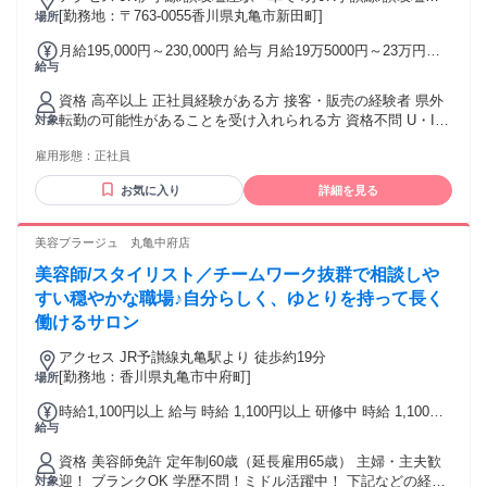
駅
[勤務地：〒763-0055香川県丸亀市新田町]
場所
月給195,000円～230,000円 給与 月給19万5000円～23万円※
給与
給与詳細参照 月給19.5万円～23万円 店長昇格後、店長手当３
万円加算 試用期間(3か月)※給与条件変更なし 【想定年収】
資格 高卒以上 正社員経験がある方 接客・販売の経験者 県外
280万円～330万円 昇給あり (年1回/昇給評価による) 賞与あり
転勤の可能性があることを受け入れられる方 資格不問 U・Iタ
対象
(年2回/7月･12月)
ーン歓迎 異業種からの転職者歓迎 ブランクOK ハローワーク
雇用形態：
正社員
でお仕事を お探しの方も歓迎
お気に入り
詳細を見る
美容プラージュ 丸亀中府店
美容師/スタイリスト／チームワーク抜群で相談しや
すい穏やかな職場♪自分らしく、ゆとりを持って長く
働けるサロン
アクセス JR予讃線丸亀駅より 徒歩約19分
[勤務地：香川県丸亀市中府町]
場所
時給1,100円以上 給与 時給 1,100円以上 研修中 時給 1,100円
給与
以上（研修期間 6 ヶ月）
資格 美容師免許 定年制60歳（延長雇用65歳） 主婦・主夫歓
迎！ ブランクOK 学歴不問！ミドル活躍中！ 下記などの経験
対象