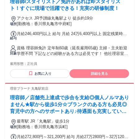
理容師/スタイリスト／免許があれば即スタイリス
ト！すぐに現場で活躍できる！充実の研修制度！
アクセス JR予讃線丸亀駅より 徒歩約19分
[勤務地：香川県丸亀市中府町]
場所
月給246,400円以上 給与 月給 24万6,400円以上 固定残業時間
給与
（トータル） 44時間/月 残業代 6万1,600円以上 研修中 月給
24万6,400円以上（研修期間 6 ヶ月） 研修中 固定残業時間
資格 理容師免許 定年制60歳（延長雇用65歳) 主婦・主夫歓迎
（トータル） 44時間/月 研修中 残業代 6万1,600円以上 固定
学歴不問 下記などの経験がある方は必見です！ 他社理容室
対象
時間外手当（44h分）61,600円以上含む。超過分別途支給。
(理髪店・散髪)・ヘアカット専門店・ヘアカラー専門店など
※上記給与は22日出勤の給与 ※給与は経験・能力により異な
雇用形態：
正社員
で、理容師 スタイリストなど
る
お気に入り
詳細を見る
理容プラーナ 丸亀駅前店
理容師／店舗売上達成で歩合を支給◎個人ノルマあり
ません★駅から徒歩1分☆ブランクのある方も必見◎
育児中の方へのサポートあり♪待遇面も充実していて
安心！【丸亀市、理容室、理容師、正社員】
最寄駅 JR「丸亀駅」徒歩1分
[勤務地：香川県丸亀市浜町]
場所
月給272,800円～321,200円 給与 月給27万2800円～32万1200