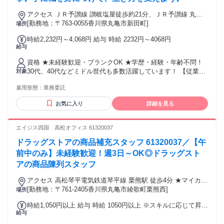
アクセス ＪＲ予讃線 讃岐塩屋徒歩約21分、ＪＲ予讃線 丸亀
南口徒歩約35分、ＪＲ土讃線/ＪＲ予讃線 金蔵寺徒歩約42分
[勤務地：〒763-0055香川県丸亀市新田町]
場所
最寄駅：讃岐塩屋駅
時給2,232円～4,068円 給与 時給 2232円～4068円
給与
資格 ★未経験歓迎・ブランクOK ★学歴・経験・年齢不問！
30代、40代などミドル世代も多数活躍しています！ 【従業員
対象
構成】 ◆20～40代スタッフ中心 ◆未経験からスタートしたス
雇用形態：
業務委託
タッフも多数 ◆男女比 １：９ 女性が多めです 【経験者の方
も大歓迎！優遇します】 リラクゼーションサロン・ストレッ
お気に入り
詳細を見る
チ/整体専門店・接骨院・リフレ/アロマ専門店など、当てはま
りそうな経験をお持ちでしたらまずはご相談ください。 ・鍼
灸師・あん摩マッサージ指圧師・柔道整復師などの方も活躍
エイジス四国 高松オフィス 61320037
中。 そして、経験者の方は10万円のお祝い金も支給！ 詳細は
ドラッグストアの商品補充スタッフ 61320037／【午
面接でお伝えします。 もし経験に自信のない方も、ご相談く
ださい！
前中のみ】未経験歓迎！週3日～OK◎ドラッグスト
アの商品陳列スタッフ
アクセス 高松琴平電気鉄道琴平線 栗熊駅 徒歩4分 ★マイカー
通勤可能
[勤務地：〒761-2405香川県丸亀市綾歌町栗熊西]
場所
時給1,050円以上 給与 時給 1050円以上 ※スキルに応じて昇給
給与
有 交通費：交通費支給 上限30,000円/月 【公共交通機関】
1．2路線利用出来る場合は安い路線運賃が適用されます。