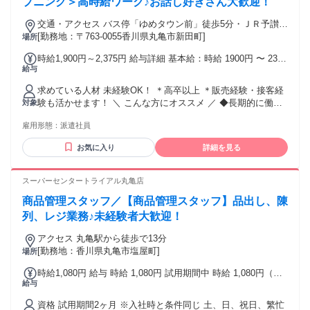
プニング＞高時給ワーク♪お話し好きさん大歓迎！
交通・アクセス バス停「ゆめタウン前」徒歩5分・ＪＲ予讃線
(高松－松山)「讃岐塩屋駅」車5分・ＪＲ予讃線(高松－松山)
[勤務地：〒763-0055香川県丸亀市新田町]
場所
「丸亀駅」車7分
時給1,900円～2,375円 給与詳細 基本給：時給 1900円 〜 2375
給与
円 交通費（規定）
求めている人材 未経験OK！ ＊高卒以上 ＊販売経験・接客経
験も活かせます！ ＼ こんな方にオススメ ／ ◆長期的に働き
対象
たい方 ◆大手企業で働きたい方 ◆人と接することが好きな方
雇用形態：
派遣社員
＼スタッフの前職はさまざま／ アパレル、飲食店、カフェ、
レストラン、 居酒屋、コンビニ、ホテル、 ドラッグストア、
お気に入り
詳細を見る
パン屋、 100円ショップ、書店、雑貨販売 ...etc アルバイト・
パート・正社員の 経験しかない方も大歓迎♪ 派遣デビューを
応援します！
スーパーセンタートライアル丸亀店
商品管理スタッフ／【商品管理スタッフ】品出し、陳
列、レジ業務♪未経験者大歓迎！
アクセス 丸亀駅から徒歩で13分
[勤務地：香川県丸亀市塩屋町]
場所
時給1,080円 給与 時給 1,080円 試用期間中 時給 1,080円（試
給与
用期間 2 ヶ月） 土日祝 時給100円UP 16～22時 時給200円UP
資格 試用期間2ヶ月 ※入社時と条件同じ 土、日、祝日、繁忙