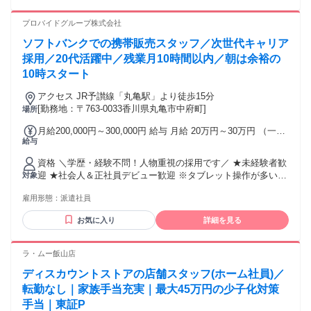
プロバイドグループ株式会社
ソフトバンクでの携帯販売スタッフ／次世代キャリア
採用／20代活躍中／残業月10時間以内／朝は余裕の
10時スタート
アクセス JR予讃線「丸亀駅」より徒歩15分
[勤務地：〒763-0033香川県丸亀市中府町]
場所
月給200,000円～300,000円 給与 月給 20万円～30万円 （一律
給与
手当を含む） ＊昇給あり／年1回 ＊賞与あり／実績による ＊
インセンティブあり └最大月20万円の支給実績あり 交通費：
資格 ＼学歴・経験不問！人物重視の採用です／ ★未経験者歓
通勤交通費全額支給 ※経験やスキルを考慮のうえ決定しま
迎 ★社会人＆正社員デビュー歓迎 ※タブレット操作が多いの
対象
す。 ※残業代は別途全額支給します。
でPCスキルは不要です！ ＜＜こんな方にぴったり＞＞ ・人
雇用形態：
派遣社員
と話をするのが好きな方 ・仕事も休みも大事にしたい方 ・学
ぶ姿勢を大切にできる方 ★現在、社員の9割が未経験入社の
お気に入り
詳細を見る
20代！ ・飲食店スタッフ ・アパレル店員 ・美容部員 ・イベ
ントスタッフ …など、経験の先輩も多数活躍中！！
ラ・ムー飯山店
ディスカウントストアの店舗スタッフ(ホーム社員)／
転勤なし｜家族手当充実｜最大45万円の少子化対策
手当｜東証P