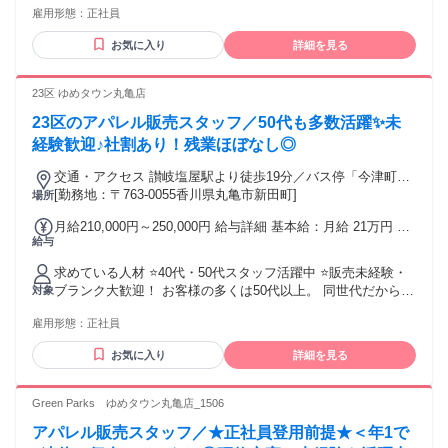
与 ※給与は経験・能力により異なる
雇用形態：
正社員
（延長雇用65歳） 学歴不問 下記などの経験がある方は必見で
す！ 他社理容室(理髪店・散髪)・ヘアカット専門店・ヘアカ
お気に入り
詳細を見る
ラー専門店などで、理容師 スタイリスト、アシスタントなど
23区 ゆめタウン丸亀店
23区のアパレル販売スタッフ／50代も多数活躍✨未
経験歓迎♪社割あり！残業ほぼなし◎
交通・アクセス 讃岐塩屋駅より徒歩19分／バス停「今津町
南」より徒歩3分【交通費規定支給】
[勤務地：〒763-0055香川県丸亀市新田町]
場所
月給210,000円～250,000円 給与詳細 基本給：月給 21万円 〜
給与
25万円 固定残業代：なし 【一律手当】 全員に一律で支払わ
れる通勤・皆勤・家族手当金額：なし 全員に一律で支払われ
求めている人材 ⭐40代・50代スタッフ活躍中 ⭐販売未経験・
るその他手当金額：なし ※経験考慮の上、決定します。 ※別
ブランク大歓迎！ お客様の多くは50代以上。 同世代だからこ
対象
途諸手当有り
そ、 自然な会話や共感ができることが この仕事の大きな魅力
雇用形態：
正社員
です♪ 「洋服が好き」 「人と話すことが好き」 そんな気持ち
があれば大丈夫★ ▽こんな方におすすめ▽ ✅50代から新しい
お気に入り
詳細を見る
仕事を始めたい ✅子育てが落ち着き仕事復帰したい ✅人と話
すことが好き ✅アパレル・ファッションが好き ✅落ち着いた
接客がしたい ▽こんなスタッフが活躍中▽ ✅40代・50代で正
Green Parks ゆめタウン丸亀店_1506
社員デビュー ✅異業種から転職した方 ✅子育てが落ちいて仕
アパレル販売スタッフ／★正社員登用前提★＜年1で
事復帰した方 ✅長年パート勤務から正社員になった方 ※定年