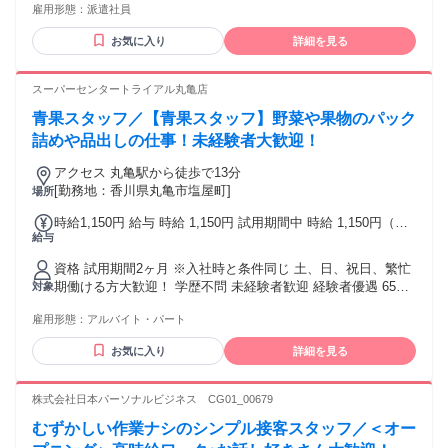
雇用形態：
派遣社員
方 ◆フリーターの方 ◆外国籍の方 ◆学歴不問 ◆副業・Wワ
ークの方 ◆ブランクがある方 ◆何かしらの販売経験がある方
お気に入り
詳細を見る
スーパーセンタートライアル丸亀店
青果スタッフ／【青果スタッフ】野菜や果物のパック
詰めや品出しの仕事！未経験者大歓迎！
アクセス 丸亀駅から徒歩で13分
[勤務地：香川県丸亀市塩屋町]
場所
時給1,150円 給与 時給 1,150円 試用期間中 時給 1,150円（試
給与
用期間 2 ヶ月） 土日祝 時給100円UP 5～7時 時給200円UP 7
～9時 時給150円UP 16～22時 時給200円UP
資格 試用期間2ヶ月 ※入社時と条件同じ 土、日、祝日、繁忙
期働ける方大歓迎！ 学歴不問 未経験者歓迎 経験者優遇 65歳
対象
定年後75歳まで再雇用制度あり 73歳まで新規応募可。 （1年
雇用形態：
アルバイト・パート
毎に更新条件あり）
お気に入り
詳細を見る
株式会社日本パーソナルビジネス CG01_00679
むずかしい作業ナシのシンプル接客スタッフ／＜オー