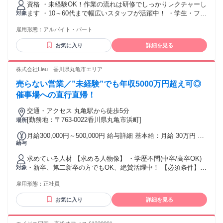
資格 ・未経験OK！作業の流れは研修でしっかりレクチャーし
2．交通系IC カード利用時の運賃が適用されます。 【マイカ
ます ・10～60代まで幅広いスタッフが活躍中！ ・学生・フリ
対象
―通勤】 自宅から店舗までの最短距離をルート検索して1km
ーター・主婦・主夫 ・Wワークの方も大歓迎◎ ・お友達同士
あたり15円の燃料費をお支払いしています。
雇用形態：
アルバイト・パート
のご応募もOK◎
お気に入り
詳細を見る
株式会社Lieu 香川県丸亀市エリア
売らない営業／”未経験”でも年収5000万円超え可◎
催事場への直行直帰！
交通・アクセス 丸亀駅から徒歩5分
[勤務地：〒763-0022香川県丸亀市浜町]
場所
月給300,000円～500,000円 給与詳細 基本給：月給 30万円 〜
給与
50万円 固定残業代：なし 【一律手当】 全員に一律で支払わ
れる通勤・皆勤・家族手当金額：なし 全員に一律で支払われ
求めている人材 【求める人物像】 ・学歴不問(中卒/高卒OK)
るその他手当金額：なし 30万円～＋インセンティブ ※経験・
・新卒、第二新卒の方でもOK、絶賛活躍中！ 【必須条件】
対象
スキルに応じて決定いたします。 賞与：年2回
普通自動車運転免許 【歓迎要件】 ※必須ではありません ・N
雇用形態：
正社員
検1級以上の方 ・ブランクOK ・仕事に熱心で、稼ぎたい思い
が強い方 ・コミュニケーションを取ることがお好きな方又
お気に入り
詳細を見る
は、 得意とされる方 ・チャレンジ精神がある方 【活かして
いただけるご経験】 ※必須ではありません ・個人営業、法人
営業、不動産営業問わず、 何かしらの営業経験をお持ちの方