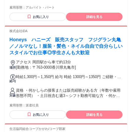
給1,050円、深夜時給1,313円） ※勤務開始時間は作業店舗の
代/40代） ※大学生・短大生・フリーター・主婦（夫）はもち
閉店時間となるため、日によって勤務開始時間および終了時
雇用形態：
アルバイト・パート
ろん、副業の方も大歓迎◎ ※お友達同士のご応募もOK◎ 年
間が異なります。 交通費：交通費支給 【公共交通機関】
齢の条件と理由：満18歳以上（深夜業務があるため、高校生
１．2路線利用出来る場合は安い路線運賃が適用されます。
お気に入り
詳細を見る
の応募はご遠慮いただいております）
２．交通系IC カード利用時の運賃が適用されます。 【マイカ
ー】 交通費精算については自宅から店舗までの最短距離をル
株式会社iDA
ート検索して1kmあたり25円の燃料費をお支払いしていま
す。なお、予め会社より指示がある場合を除き、高速代や駐
Honeys ハニーズ 販売スタッフ フジグラン丸亀
車料金はお支払いしていません。
／ノルマなし！服装・髪色・ネイル自由で自分らしい
スタイルでお仕事◎学生さんも大歓迎
アクセス 岡田駅から車で約13分
[勤務地：〒763-0000香川県丸亀市]
場所
時給1,300円～1,350円 給与 時給 1300円～1350円 ご経験・ス
給与
キルにより考慮致します スマホでかんたんに前払いで給与が
受け取れます（※上限、条件あり） 交通費：通勤交通費全額
資格 ・何かしらの接客または販売経験がある方（年数や雇用
支給 車の場合は規定によりガソリン代支給
形態不問） ・土日祝含む週3～シフト勤務可能な方 ・何かし
対象
らの販売経験をお持ちの方は時給優遇 ・週5シフト勤務可能な
雇用形態：
派遣社員
方歓迎 ３ヶ月以上（長期）大歓迎
お気に入り
詳細を見る
生活協同組合コープかがわ/コープ郡家