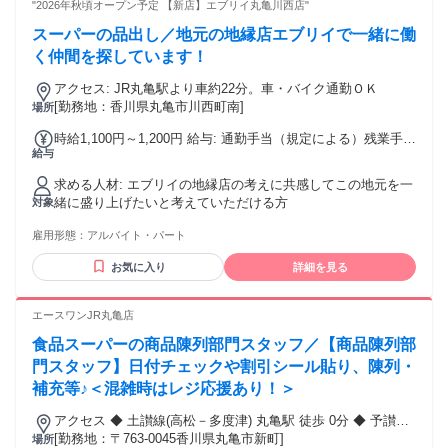
"2026年秋頃オープン予定 【新店】エブリイ丸亀川西店"
スーパーの品出し／地元の地縁店エブリイで一緒に働
く仲間を探しています！
アクセス: JR丸亀駅より車約22分。車・バイク通勤ＯＫ
[勤務地：香川県丸亀市川西町南]
場所
時給1,100円～1,200円 給与: 通勤手当（規定による）残業手当
給与
（所定時間超の場合）
求める人材: エブリイの地縁店の考えに共感してこの地元を一
緒に盛り上げたいと考えていただける方
対象
雇用形態：
アルバイト・パート
お気に入り
詳細を見る
エースワンJR丸亀店
食品スーパーの商品陳列部門スタッフ／【商品陳列部
門スタッフ】日付チェックや割引シール貼り、陳列・
補充等♪＜混雑時はレジ応援あり！＞
アクセス ◆ 土讃線(高松－多度津) 丸亀駅 徒歩 0分 ◆ 予讃線
(高松－宇和島) 丸亀駅 徒歩 0分 ◆ 土讃線(高松－多度津) 讃岐
[勤務地：〒763-0045香川県丸亀市新町]
場所