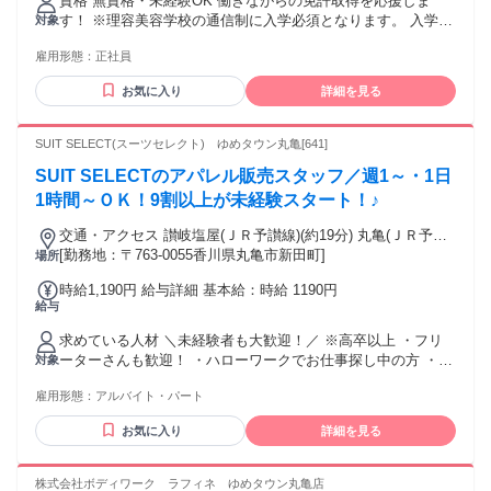
資格 無資格・未経験OK 働きながらの免許取得を応援しま
間/月 研修中 残業代 6万1,600円 固定時間外手当（44h分）
す！ ※理容美容学校の通信制に入学必須となります。 入学時
対象
61,600円含む。超過分別途支給。 ※給与は経験・能力により
期は年2回(春4月入学・秋10月入学)となります。 学歴不問 定
異なる ※上記は22日出勤の給与【下記月給例欄を参照】 ※歩
雇用形態：
正社員
年制60歳（延長雇用65歳） 未経験・初心者OK 主婦・主夫歓
合給あり ※インセンティブあり
迎！ 学歴不問！ 下記などの経験がある方は必見です！ 他社
お気に入り
詳細を見る
美容室（美容院）・ヘアカット専門店・ヘアカラー専門店・
美容サロンなどで、理容師/美容師 スタイリスト、アシスタン
ト、ヘアカット、ヘアセット、ヘッドスパなど
SUIT SELECT(スーツセレクト) ゆめタウン丸亀[641]
SUIT SELECTのアパレル販売スタッフ／週1～・1日
1時間～ＯＫ！9割以上が未経験スタート！♪
交通・アクセス 讃岐塩屋(ＪＲ予讃線)(約19分) 丸亀(ＪＲ予讃
線)南口(約32分) 金蔵寺(ＪＲ土讃線/ＪＲ予讃線)(約44分)
[勤務地：〒763-0055香川県丸亀市新田町]
場所
時給1,190円 給与詳細 基本給：時給 1190円
給与
求めている人材 ＼未経験者も大歓迎！／ ※高卒以上 ・フリ
ーターさんも歓迎！ ・ハローワークでお仕事探し中の方 ・学
対象
生さんも活躍中 【求める人物像】 ・おしゃべりが好きな方
雇用形態：
アルバイト・パート
・洋服・アパレル・ファッションが好き ・おしゃれなアイテ
ムに囲まれて働きたい ・お客様の「ありがとう」がやりがい
お気に入り
詳細を見る
・品出し・店舗スタッフ・レジ・ 家具・家電などの販売経験
をお持ちの方 ・飲食店(居酒屋・レストラン・ホテル等)での
接客経験をお持ちの方
株式会社ボディワーク ラフィネ ゆめタウン丸亀店