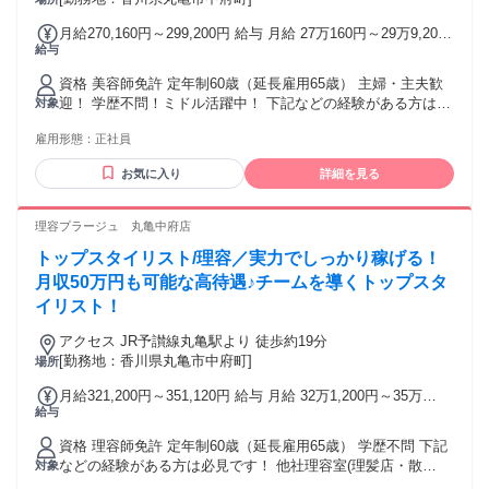
月給270,160円～299,200円 給与 月給 27万160円～29万9,200
給与
円 固定残業時間（トータル） 44時間/月 残業代 6万7,540円～
7万4,800円 研修中 月給 27万160円～29万9,200円（研修期間
資格 美容師免許 定年制60歳（延長雇用65歳） 主婦・主夫歓
6 ヶ月） 研修中 固定残業時間（トータル） 44時間/月 研修中
迎！ 学歴不問！ミドル活躍中！ 下記などの経験がある方は必
対象
残業代 6万7,540円～7万4,800円 ※固定時間外手当44時間分を
見です！ 他社美容室（美容院）・ヘアカット専門店・ヘアカ
含む。超過分は別途支給。 ※上記給与は22日出勤の給与【下
雇用形態：
正社員
ラー専門店・美容サロンなどで、美容師 スタイリスト、ヘア
記月給例欄を参照】 ※給与は経験・能力により異なる ※売上
カット、ヘアセット、ヘッドスパなど
特別手当は店舗売上に応じて支給 ✂あなたの経験・技術に見
お気に入り
詳細を見る
合った給与をしっかりご用意！ 【例】 ★高水準モデル給与★
20代トップスタイリスト(入社4年目)：月給597,000円 ※基本
理容プラージュ 丸亀中府店
給＋手当＋インセンティブ含む ＼研修中も安心／ 研修期間中
も給与は同額支給だから、収入面の不安ナシ◎ ＼がんばり還
トップスタイリスト/理容／実力でしっかり稼げる！
元！／ 店舗の売上に応じて毎月「売上特別手当」支給。努力
月収50万円も可能な高待遇♪チームを導くトップスタ
がきちんとカタチになります
イリスト！
アクセス JR予讃線丸亀駅より 徒歩約19分
[勤務地：香川県丸亀市中府町]
場所
月給321,200円～351,120円 給与 月給 32万1,200円～35万
給与
1,120円 固定残業時間（トータル） 44時間/月 残業代 8万300
円～8万7,780円 研修中 月給 32万1,200円～35万1,120円（研
資格 理容師免許 定年制60歳（延長雇用65歳） 学歴不問 下記
修期間 6 ヶ月） 研修中 固定残業時間（トータル） 44時間/月
などの経験がある方は必見です！ 他社理容室(理髪店・散
対象
研修中 残業代 8万300円～8万7,780円 固定時間外手当（44h
髪)・ヘアカット専門店・ヘアカラー専門店などで、理容師 ス