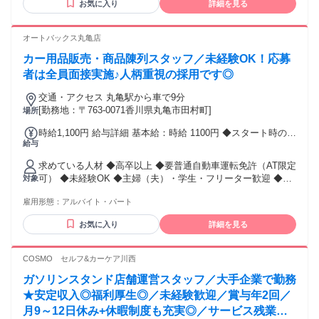
お気に入り
詳細を見る
す！
オートバックス丸亀店
カー用品販売・商品陳列スタッフ／未経験OK！応募
者は全員面接実施♪人柄重視の採用です◎
交通・アクセス 丸亀駅から車で9分
[勤務地：〒763-0071香川県丸亀市田村町]
場所
時給1,100円 給与詳細 基本給：時給 1100円 ◆スタート時の給
給与
与は経験やスキルなどを考慮します。 ◆出来ることが増えれ
ば時給もUPします☆ ◆試用期間有
求めている人材 ◆高卒以上 ◆要普通自動車運転免許（AT限定
可） ◆未経験OK ◆主婦（夫）・学生・フリーター歓迎 ◆W
対象
ワークOK ◆ブランクOK
雇用形態：
アルバイト・パート
お気に入り
詳細を見る
COSMO セルフ&カーケア川西
ガソリンスタンド店舗運営スタッフ／大手企業で勤務
★安定収入◎福利厚生◎／未経験歓迎／賞与年2回／
月9～12日休み+休暇制度も充実◎／サービス残業無