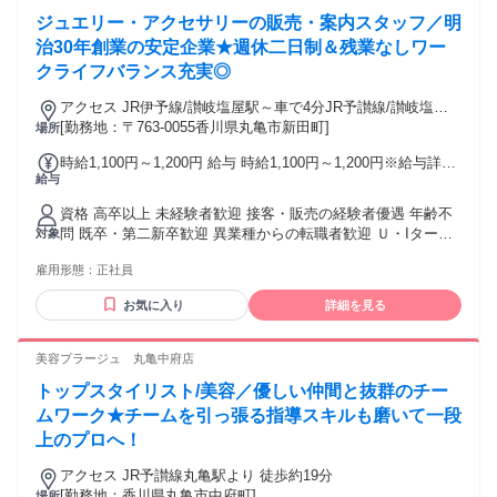
ジュエリー・アクセサリーの販売・案内スタッフ／明
治30年創業の安定企業★週休二日制＆残業なしワー
クライフバランス充実◎
アクセス JR伊予線/讃岐塩屋駅～車で4分JR予讃線/讃岐塩屋
駅
[勤務地：〒763-0055香川県丸亀市新田町]
場所
時給1,100円～1,200円 給与 時給1,100円～1,200円※給与詳細
給与
参照 時給1100円～1200円 試用期間(3か月)※給与条件変更な
し 昇給あり (年1回/昇給評価による) 賞与あり (年2回/7月･12
資格 高卒以上 未経験者歓迎 接客・販売の経験者優遇 年齢不
月) 残業代は別途支給 (残業はほとんどありません) ◎給与例◎
問 既卒・第二新卒歓迎 異業種からの転職者歓迎 Ｕ・Iターン
対象
時給1100円/1日8時間/月21.5日勤務の場合 月収18万9200円
歓迎 主婦・主夫歓迎 ブランクOK ハローワークでお仕事を お
雇用形態：
正社員
探しの方も歓迎
お気に入り
詳細を見る
美容プラージュ 丸亀中府店
トップスタイリスト/美容／優しい仲間と抜群のチー
ムワーク★チームを引っ張る指導スキルも磨いて一段
上のプロへ！
アクセス JR予讃線丸亀駅より 徒歩約19分
[勤務地：香川県丸亀市中府町]
場所