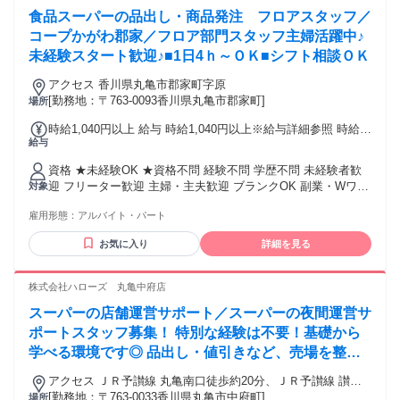
食品スーパーの品出し・商品発注 フロアスタッフ／
コープかがわ郡家／フロア部門スタッフ主婦活躍中♪
未経験スタート歓迎♪■1日4ｈ～ＯＫ■シフト相談ＯＫ
アクセス 香川県丸亀市郡家町字原
[勤務地：〒763-0093香川県丸亀市郡家町]
場所
時給1,040円以上 給与 時給1,040円以上※給与詳細参照 時給
給与
1040～1240円 ★試用期間1か月（同条件） ★日祝は時給UP ?
アルバイト契約 ・17時以降：時給1140円 ?パート契約 ・平日
資格 ★未経験OK ★資格不問 経験不問 学歴不問 未経験者歓
17時以降：時給1140円 ・日祝の昼間：時給1140円 ・日祝の
迎 フリーター歓迎 主婦・主夫歓迎 ブランクOK 副業・Wワー
対象
17時以降：時給1240円 各種手当例 【職種手当】【ポスト手
ク歓迎 ハローワークでお仕事をお探しの方歓迎
当】 【時間外手当】【休日勤務手当】 【通勤手当】
雇用形態：
アルバイト・パート
お気に入り
詳細を見る
株式会社ハローズ 丸亀中府店
スーパーの店舗運営サポート／スーパーの夜間運営サ
ポートスタッフ募集！ 特別な経験は不要！基礎から
学べる環境です◎ 品出し・値引きなど、売場を整え
る大切なお仕事
アクセス ＪＲ予讃線 丸亀南口徒歩約20分、ＪＲ予讃線 讃岐
塩屋徒歩約32分、ＪＲ土讃線/ＪＲ予讃線 金蔵寺徒歩約50分
[勤務地：〒763-0033香川県丸亀市中府町]
場所