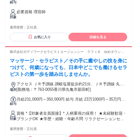
給与
円 ※経験・能力により異なる ※月給には固定残業手当8万
1840円を含む ※固定残業代について 固定残業手当は残業の有
必要資格 理容師
無に関わらず、55時間分（8万1840円）を支給し、超過分は別
対象
途支給します ★残業は平均月44時間ですが、55時間分支給し
ます。
雇用形態：
正社員
お気に入り
詳細を見る
株式会社ボディワークセラピストエージェンシー ラフィネ ゆめタウン丸
亀店
マッサージ・セラピスト／その手に癒やしの技を身に
つけて、何歳になっても、日本中どこでも働けるセラ
ピストの第一歩を踏み出しませんか。
アクセス ＪＲ予讃線 讃岐塩屋徒歩約21分、ＪＲ予讃線 丸亀
南口徒歩約35分、ＪＲ土讃線/ＪＲ予讃線 金蔵寺徒歩約42分
[勤務地：〒763-0055香川県丸亀市新田町]
場所
最寄駅：讃岐塩屋駅
月給231,000円～350,000円 給与 月給 23万1000円～35万円
給与
（固定残業代や一律手当を含む） 固定残業代：1ヶ月あたり2
万円（固定残業時間：13時間） 固定残業時間を超えた勤務時
資格 *【対象者全員面接】* 人柄重視の採用！ ★未経験歓迎・
間については別途残業代を支給する 半期ごとの賞与（社内規
ブランクOK ★学歴・経験・年齢不問 リラクゼーションセラ
対象
定あり）＆ 指名料還元（ 1 件 300 円） 交通費：通勤交通費
ピスト、アロマセラピスト、エステティシャン、整体師、マ
全額支給 交通費全額支給（店舗によりマイカー通勤可 / ガソ
雇用形態：
正社員
ッサージ師、リフレクソロジスト、ボディケア、フットケ
リン代全額支給)
ア…幅広い業態を手掛ける当社ならどんな経験でも活かせま