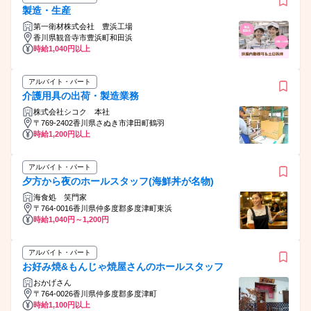
製造・生産
第一衛材株式会社 豊浜工場
香川県観音寺市豊浜町和田浜
時給1,040円以上
アルバイト・パート
介護用具の出荷・製造業務
株式会社シコク 本社
〒769-2402香川県さぬき市津田町鶴羽
時給1,200円以上
アルバイト・パート
夕方から夜のホールスタッフ(海鮮丼が名物)
海食処 笑門家
〒764-0016香川県仲多度郡多度津町東浜
時給1,040円～1,200円
アルバイト・パート
お好み焼&もんじゃ焼屋さんのホールスタッフ
おかげさん
〒764-0026香川県仲多度郡多度津町
時給1,100円以上