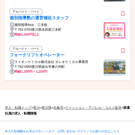
アルバイト・パート
個別指導塾の運営補佐スタッフ
個別指導Axis 三木校
〒761-0703香川県木田郡三木町
時給1,200円以上
アルバイト・パート
フォークリフトオペレーター
ライオンケミカル株式会社 オレオケミカル事業所
〒762-0064香川県坂出市番の州町
時給1,200円～1,250円
求人・転職トップ
>
香川
>
香川県
>
丸亀市
>
ファッション・アパレル・コスメ販売
>
派遣
社員の求人・転職情報
求人広告掲載をお考えの方へ
ヘルプ・お問い合わせ
ログインでお困りの方はこちら