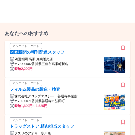
あなたへのおすすめ
アルバイト・パート
四国新聞の朝刊配達スタッフ
四国新聞 高瀬 真鍋販売店
〒767-0002香川県三豊市高瀬町新名
時給2,200円
アルバイト・パート
フィルム製品の製造・検査
株式会社グロップエスシー 善通寺事業所
〒765-0071香川県善通寺市弘田町
時給1,300円～1,625円
アルバイト・パート
ドラッグストア 精肉担当スタッフ
クスリのアオキ 寒川店