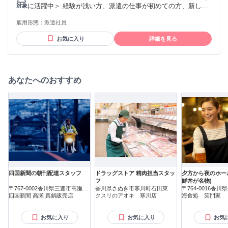
に活躍中＞ 経験が浅い方、派遣の仕事が初めての方、新しい
対象
仕事にチャレンジする方、ブランクがある方にもオススメ！
雇用形態：
派遣社員
お気に入り
詳細を見る
あなたへのおすすめ
四国新聞の朝刊配達スタッフ
ドラッグストア 精肉担当スタッ
夕方から夜のホー
フ
鮮丼が名物)
〒767-0002香川県三豊市高瀬町
香川県さぬき市寒川町石田東
〒764-0016香
新名
四国新聞 高瀬 真鍋販売店
クスリのアオキ 寒川店
津町東浜
海食処 笑門家
お気に入り
お気に入り
お気