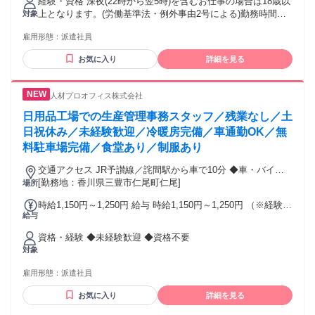
経験・資格 深夜(22時から翌5時)を含むお仕事の場合は18歳以
上となります。(労働基準法・例外事由2号による)勤務時間を
対象
ご確認ください。
雇用形態：
派遣社員
お気に入り
詳細を見る
人材プロオフィス株式会社
日用品工場での生産管理事務スタッフ／残業なし／土
日祝休み／未経験歓迎／冷暖房完備／車通勤OK／無
料駐車場完備／食堂あり／制服あり
交通アクセス JR予讃線／詫間駅から車で10分 ◆車・バイ
ク・自転車通勤OK
[勤務地：香川県三豊市仁尾町仁尾]
場所
時給1,150円～1,250円 給与 時給1,150円～1,250円 （※経験お
給与
よびスキルによる） ◆月収例）193,200円～210,000円 (1,150
円～1,250円×8h×21日)
資格・経験 ◆未経験歓迎 ◆資格不要
対象
雇用形態：
派遣社員
お気に入り
詳細を見る