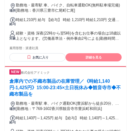
勤務地・最寄駅 車、バイク、自転車通勤OK(無料駐車場完備)
[勤務地：香川県三豊市仁尾町仁尾]
場所
時給1,210円 給与 【給与】 時給 1,210円 時給1,210円 交通費
給与
規定支給
経験・資格 深夜(22時から翌5時)を含むお仕事の場合は18歳以
上となります。(労働基準法・例外事由2号による)勤務時間を
対象
ご確認ください。
雇用形態：
派遣社員
お気に入り
詳細を見る
株式会社アドミック
倉庫内での不織布製品の在庫管理／《時給1,140
円-1,425円》15:00-23:45×土日祝休み◆観音寺市◆不
織布製品を
勤務地・最寄駅 車、バイク通勤OK(豊浜駅から徒歩20分、観
音寺駅から車で15分)
[勤務地：〒769-1602香川県観音寺市豊浜町和田浜]
場所
時給1,140円～1,425円 給与 【給与】 時給 1,140円～1,425円
給与
時給1,140円～時給1,425円 交通費規定支給 ＊22～翌5時は時
給1,425円、他時間帯は時給1,140円)