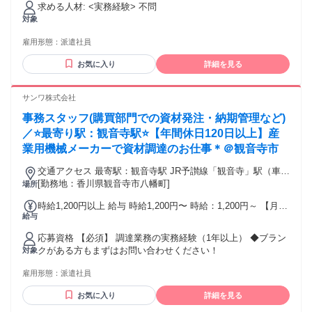
求める人材: <実務経験> 不問
対象
雇用形態：
派遣社員
お気に入り
詳細を見る
サンワ株式会社
事務スタッフ(購買部門での資材発注・納期管理など)
／⭐️最寄り駅：観音寺駅⭐️【年間休日120日以上】産
業用機械メーカーで資材調達のお仕事＊＠観音寺市
交通アクセス 最寄駅：観音寺駅 JR予讃線「観音寺」駅（車で
6分） JR予讃線「本山」駅 （車で7分） ◆車・バイク・自転
[勤務地：香川県観音寺市八幡町]
場所
車通勤OK ◆ガソリン代支給あり
時給1,200円以上 給与 時給1,200円〜 時給：1,200円～ 【月収
給与
例】231,600円（時給1,200円×実働8時間×21日勤務+ 20時間分
残業代30,000円の場合） ※20時間を超えた時間外労働につい
応募資格 【必須】 調達業務の実務経験（1年以上） ◆ブラン
ては追加支給 ※ご経験・スキルにより優遇いたします ＜社会
クがある方もまずはお問い合わせください！
対象
保険は勤務開始日より即日加入＞ ＊交通費支給(当社規程によ
り) ＊賞与制度あり ＊昇給の場合あり ＊退職金制度あり ＊ゆ
雇用形態：
派遣社員
くゆくは正社員登用の可能性あり！
お気に入り
詳細を見る