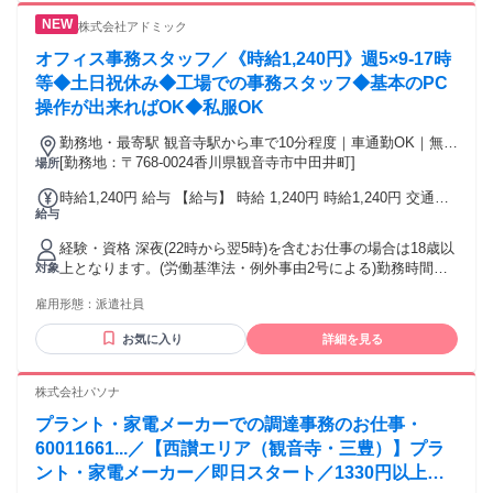
株式会社アドミック
オフィス事務スタッフ／《時給1,240円》週5×9-17時
等◆土日祝休み◆工場での事務スタッフ◆基本のPC
操作が出来ればOK◆私服OK
勤務地・最寄駅 観音寺駅から車で10分程度｜車通勤OK｜無料
駐車場完備
[勤務地：〒768-0024香川県観音寺市中田井町]
場所
時給1,240円 給与 【給与】 時給 1,240円 時給1,240円 交通費
給与
規定支給
経験・資格 深夜(22時から翌5時)を含むお仕事の場合は18歳以
上となります。(労働基準法・例外事由2号による)勤務時間を
対象
ご確認ください。
雇用形態：
派遣社員
お気に入り
詳細を見る
株式会社パソナ
プラント・家電メーカーでの調達事務のお仕事・
60011661...／【西讃エリア（観音寺・三豊）】プラ
ント・家電メーカー／即日スタート／1330円以上／