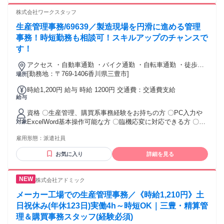
株式会社ワークスタッフ
生産管理事務/69639／製造現場を円滑に進める管理
事務！時短勤務も相談可！スキルアップのチャンスで
す！
アクセス ・自動車通勤 ・バイク通勤 ・自転車通勤 ・徒歩通
勤
[勤務地：〒769-1406香川県三豊市]
場所
時給1,200円 給与 時給 1200円 交通費：交通費支給
給与
資格 〇生産管理、購買系事務経験をお持ちの方 〇PC入力や
ExcelWord基本操作可能な方 〇臨機応変に対応できる方 〇コ
対象
ツコツ正確に業務へ取り組める方 〇関係部門との連携を大切
雇用形態：
派遣社員
にできる方
お気に入り
詳細を見る
株式会社アドミック
メーカー工場での生産管理事務／《時給1,210円》土
日祝休み(年休123日)実働4h～時短OK｜三豊・精算管
理＆購買事務スタッフ(経験必須)