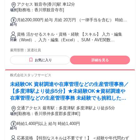
調達事務のお仕事です
アクセス 観音寺(香川)駅 車12分
[勤務地：香川県観音寺市]
場所
月給200,000円 給与 月給 20万円 （一律手当を含む） 時給換
給与
算：1330円 交通費：交通費支給 交通費支給
資格 活かせるスキル・資格・経験 【スキル】 入力・編集
（Word）、入力・編集（Excel）、SUM・AVE関数
対象
（Excel）、入力・編集（PowerPoint） ※VLOOKUPやIF関
雇用形態：
派遣社員
数・ピボットテーブルは使えなくてOK！ ※フローチャート・
図形・グラフは使えなくてOK！ 【経験】 データ入力、事務
お気に入り
詳細を見る
経験、庶務業務
株式会社スタッフサービス
未経験OK 資材調達や在庫管理などの生産管理事務／
【多度津駅より徒歩5分】★未経験OK★資材調達や
在庫管理などの生産管理事務 未経験でも挑戦したい
方は是非！！
交通アクセス 最寄駅：多度津駅 多度津駅より徒歩5分
[勤務地：香川県仲多度郡多度津町]
場所
時給1,400円以上 給与 時給1,400円
給与
応募資格 【特別なスキルは不要です！】 ＜経験や年代問わず