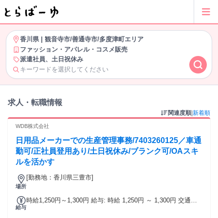
香川県
|
観音寺市/善通寺市/多度津町エリア
ファッション・アパレル・コスメ販売
派遣社員、土日祝休み
キーワードを選択してください
求人・転職情報
関連度順
|
新着順
WDB株式会社
日用品メーカーでの生産管理事務/7403260125／車通
勤可/正社員登用あり/土日祝休み/ブランク可/OAスキ
ルを活かす
[勤務地：香川県三豊市]
場所
時給1,250円～1,300円 給与: 時給 1,250円 ～ 1,300円 交通費
給与
支給 更新等のタイミングで昇給が行われる場合あり ※契約期
間途中での昇給なし