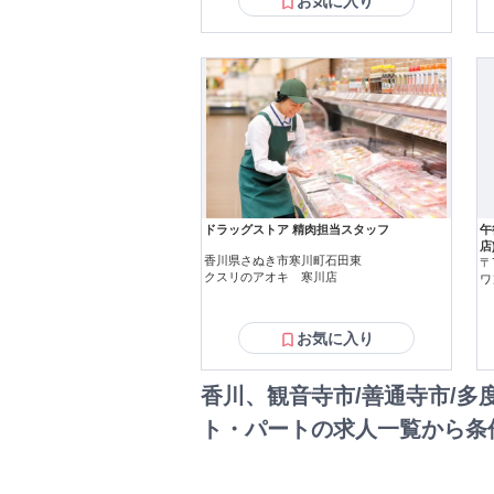
お気に入り
ドラッグストア 精肉担当スタッフ
午
店
香川県さぬき市寒川町石田東
〒
クスリのアオキ 寒川店
ワ
お気に入り
香川、観音寺市/善通寺市/
ト・パートの求人一覧から条