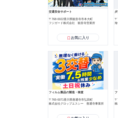
交通安全サポート
夕
〒768-0022香川県観音寺市本大町
〒
フジガード株式会社 観音寺営業所
海
お気に入り
フィルム製品の製造・検査
フ
〒765-0071香川県善通寺市弘田町
〒
株式会社グロップエスシー 善通寺事業所
株