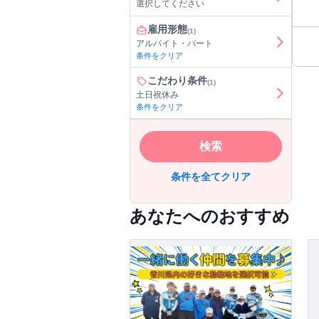
選択してください
の方も 活
給
雇用形態
(1)
で、
アルバイト・パート
【
条件をクリア
美
こだわり条件
(1)
土日祝休み
条件をクリア
検索
条件を全てクリア
あなたへのおすすめ