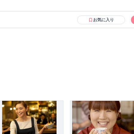
躍していますよ◎ ━━━━━━━━━━━━━━━━ 【働きやすい環境が魅力！】 「1分単位で残業代を支
」 「ノルマなし」「土日休み可」など スタッフの働きやすさにも こだわって
 家事や育児との両立も◎ 定着率は88％と高い水準を キープしています。 ━━━━━━━━━━━━━━━━
お気に入り
ヘアサロンIWASAKIについて】 いつでも気軽に美しく。 をモットーに、創
を通してお客様が安心できる 低価格とサービスを提供しており、 地域密着