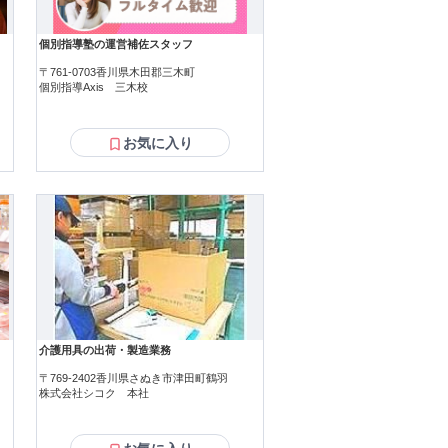
個別指導塾の運営補佐スタッフ
〒761-0703香川県木田郡三木町
個別指導Axis 三木校
お気に入り
介護用具の出荷・製造業務
〒769-2402香川県さぬき市津田町鶴羽
株式会社シコク 本社