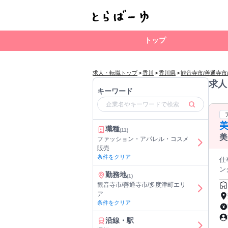
トップ
求人・転職トップ
>
香川
>
香川県
>
観音寺市/善通寺市
求人
キーワード
美
職種
(11)
美
ファッション・アパレル・コスメ
販売
条件をクリア
仕事内
ン
勤務地
(1)
両立する主婦
観音寺市/善通寺市/多度津町エリ
ェーン
ア
ト
条件をクリア
━━━━
も
沿線・駅
齢