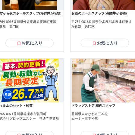
方から夜のホールスタッフ(海鮮丼が名物)
お昼のホールスタッフ(海鮮丼が名物)
764-0016香川県仲多度郡多度津町東浜
〒764-0016香川県仲多度郡多度津町東浜
食処 笑門家
海食処 笑門家
お気に入り
お気に入り
ィルムのセット・検査
ドラッグストア 精肉スタッフ
765-0071香川県善通寺市弘田町
香川県東かがわ市三本松
式会社グロップエスシー 善通寺事業所
ムーミー三本松店