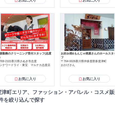
お気に入り
お気に入り
後勤務のクリーニング受付スタッフ(志度
お好み焼&もんじゃ焼屋さんのホールスタ
)
フ
769-2101香川県さぬき市志度
〒764-0026香川県仲多度郡多度津町
ンナワードライ・東宝 マルナカ志度店
おかげさん
お気に入り
お気に入り
多度津町エリア、ファッション・アパレル・コスメ
件を絞り込んで探す