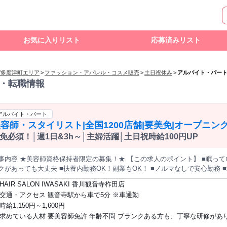
お気に入りリスト
応募済みリスト
/多度津町エリア
>
ファッション・アパレル・コスメ販売
>
土日祝休み
>
アルバイト・パー
・転職情報
アルバイト・パート
容師・スタイリスト|全国1200店舗|要美免|オープニン
免必須！│週1日&3h～│主婦活躍│土日祝時給100円UP
容 ★美容師資格保持者限定の募集！★ 【この求人のポイント】 ■眠っている美容師免許を活かせる ■何年ブラ
クがあっても大丈夫 ■扶養内勤務OK！副業もOK！ ■ノルマなしで安心勤務 
さん活躍中 ━━━━━━━━━━━━━━━━ 【仕事内容】 全国に1200店舗展開している 大手美容室チ
HAIR SALON IWASAKI 香川観音寺柞田店
での スタイリストのお仕事です。 ＜具体的には＞ お客様を出迎え、髪質や要望を伺い カウンセリング。 カッ
交通・アクセス 観音寺駅から車で5分 ※車通勤
、パーマ、カラー、シャンプー、 会計レジ業務などの施術・接客業務を お
時給1,150円～1,600円
━━━━━━━━━━━━ 【久しぶりのお仕事復帰も歓迎】 美容師免許を持っていれば、 ブランクがあって
求めている人材 要美容師免許 年齢不問 ブランクある方も、丁寧な研修があり
OK！ 研修があるので、無理なく 感覚を取り戻せます。 眠っている美容師免許
は不問ですので、 再チャレンジしたいという方が 多く活躍しています。 10～30
で安心してご応募ください。