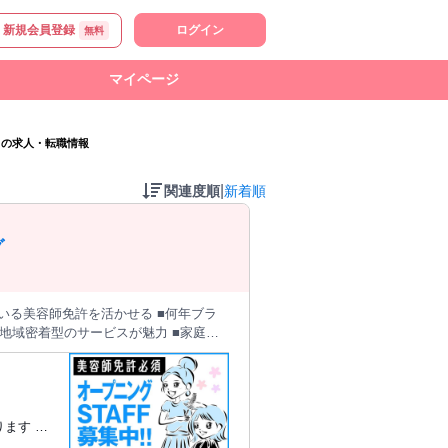
新規会員登録
ログイン
無料
マイページ
トの求人・転職情報
|
関連度順
新着順
グ
■地域密着型のサービスが魅力 ■家庭と
任せします。
ます の
を もう一度輝かせてみませんか？ 年
代はもちろん、 40代50代60代70代