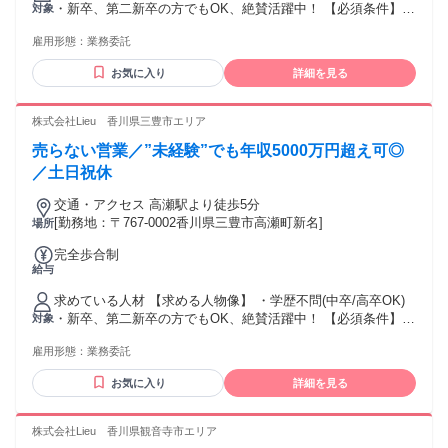
・新卒、第二新卒の方でもOK、絶賛活躍中！ 【必須条件】
対象
普通自動車運転免許 【歓迎要件】 ※必須ではありません ・N
雇用形態：
業務委託
検1級以上の方 ・ブランクOK ・仕事に熱心で、稼ぎたい思い
が強い方 ・コミュニケーションを取ることがお好きな方又
お気に入り
詳細を見る
は、 得意とされる方 ・チャレンジ精神がある方 【活かして
いただけるご経験】 ※必須ではありません ・個人営業、法人
営業、不動産営業問わず、 何かしらの営業経験をお持ちの方
株式会社Lieu 香川県三豊市エリア
・セールスや接客販売などの経験をお持ちの方。 ・正社員や
売らない営業／”未経験”でも年収5000万円超え可◎
パート・アルバイトの経験問わず活躍いただけます！" ★稼ぎ
たい！ ★トーク力を活かしたい！ ★正当に評価してもらって
／土日祝休
上を目指したい！ ★生活水準を上げたい！ ★高価な欲しいも
交通・アクセス 高瀬駅より徒歩5分
のを買いたい！ といった向上心と ガッツがある方を待ってま
[勤務地：〒767-0002香川県三豊市高瀬町新名]
場所
す！
完全歩合制
給与
求めている人材 【求める人物像】 ・学歴不問(中卒/高卒OK)
・新卒、第二新卒の方でもOK、絶賛活躍中！ 【必須条件】
対象
普通自動車運転免許 【歓迎要件】 ※必須ではありません ・N
雇用形態：
業務委託
検1級以上の方 ・ブランクOK ・仕事に熱心で、稼ぎたい思い
が強い方 ・コミュニケーションを取ることがお好きな方又
お気に入り
詳細を見る
は、 得意とされる方 ・チャレンジ精神がある方 【活かして
いただけるご経験】 ※必須ではありません ・個人営業、法人
営業、不動産営業問わず、 何かしらの営業経験をお持ちの方
株式会社Lieu 香川県観音寺市エリア
・セールスや接客販売などの経験をお持ちの方。 ・正社員や