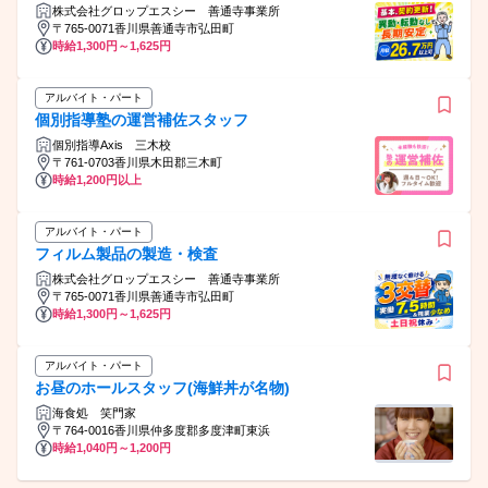
株式会社グロップエスシー 善通寺事業所
〒765-0071香川県善通寺市弘田町
時給1,300円～1,625円
アルバイト・パート
個別指導塾の運営補佐スタッフ
個別指導Axis 三木校
〒761-0703香川県木田郡三木町
時給1,200円以上
アルバイト・パート
フィルム製品の製造・検査
株式会社グロップエスシー 善通寺事業所
〒765-0071香川県善通寺市弘田町
時給1,300円～1,625円
アルバイト・パート
お昼のホールスタッフ(海鮮丼が名物)
海食処 笑門家
〒764-0016香川県仲多度郡多度津町東浜
時給1,040円～1,200円