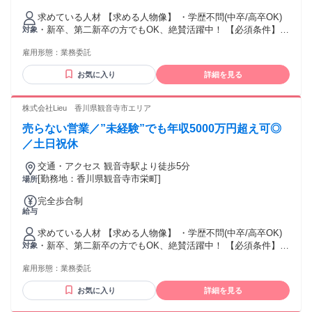
求めている人材 【求める人物像】 ・学歴不問(中卒/高卒OK)
・新卒、第二新卒の方でもOK、絶賛活躍中！ 【必須条件】
対象
普通自動車運転免許 【歓迎要件】 ※必須ではありません ・N
雇用形態：
業務委託
検1級以上の方 ・ブランクOK ・仕事に熱心で、稼ぎたい思い
が強い方 ・コミュニケーションを取ることがお好きな方又
お気に入り
詳細を見る
は、 得意とされる方 ・チャレンジ精神がある方 【活かして
いただけるご経験】 ※必須ではありません ・個人営業、法人
営業、不動産営業問わず、 何かしらの営業経験をお持ちの方
株式会社Lieu 香川県観音寺市エリア
・セールスや接客販売などの経験をお持ちの方。 ・正社員や
売らない営業／”未経験”でも年収5000万円超え可◎
パート・アルバイトの経験問わず活躍いただけます！" ★稼ぎ
たい！ ★トーク力を活かしたい！ ★正当に評価してもらって
／土日祝休
上を目指したい！ ★生活水準を上げたい！ ★高価な欲しいも
交通・アクセス 観音寺駅より徒歩5分
のを買いたい！ といった向上心と ガッツがある方を待ってま
[勤務地：香川県観音寺市栄町]
場所
す！
完全歩合制
給与
求めている人材 【求める人物像】 ・学歴不問(中卒/高卒OK)
・新卒、第二新卒の方でもOK、絶賛活躍中！ 【必須条件】
対象
普通自動車運転免許 【歓迎要件】 ※必須ではありません ・N
雇用形態：
業務委託
検1級以上の方 ・ブランクOK ・仕事に熱心で、稼ぎたい思い
が強い方 ・コミュニケーションを取ることがお好きな方又
お気に入り
詳細を見る
は、 得意とされる方 ・チャレンジ精神がある方 【活かして
いただけるご経験】 ※必須ではありません ・個人営業、法人