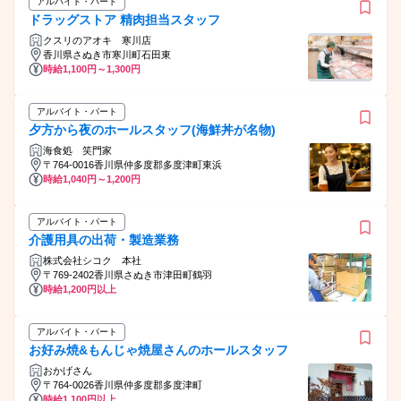
アルバイト・パート
ドラッグストア 精肉担当スタッフ
クスリのアオキ 寒川店
香川県さぬき市寒川町石田東
時給1,100円～1,300円
アルバイト・パート
夕方から夜のホールスタッフ(海鮮丼が名物)
海食処 笑門家
〒764-0016香川県仲多度郡多度津町東浜
時給1,040円～1,200円
アルバイト・パート
介護用具の出荷・製造業務
株式会社シコク 本社
〒769-2402香川県さぬき市津田町鶴羽
時給1,200円以上
アルバイト・パート
お好み焼&もんじゃ焼屋さんのホールスタッフ
おかげさん
〒764-0026香川県仲多度郡多度津町
時給1,100円以上