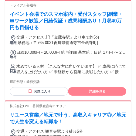
営業、不動産営業問わず、 何かしらの営業経験をお持ちの方
トライアル善通寺
・セールスや接客販売などの経験をお持ちの方。 ・正社員や
イベント会場でのスマホ案内・受付スタッフ|副業・
パート・アルバイトの経験問わず活躍いただけます！" ★稼ぎ
たい！ ★トーク力を活かしたい！ ★正当に評価してもらって
Wワーク歓迎／日給保証＋成果報酬あり！月収40万
上を目指したい！ ★生活水準を上げたい！ ★高価な欲しいも
円も目指せる
のを買いたい！ といった向上心と ガッツがある方を待ってま
す！
交通・アクセス JR「金蔵寺駅」より車で約5分
[勤務地：〒765-0031香川県善通寺市金蔵寺町]
場所
日給10,000円～20,000円 給与詳細 基本給：日給 1万円 〜 2万
給与
円 【一律手当】 全員に一律で支払われる通勤・皆勤・家族手
当金額：なし 全員に一律で支払われるその他手当金額：なし
求めている人材 【こんな方に向いています】 ✅ 成果に応じて
※日給1万円保証あり ※成果・獲得件数に応じて報酬アップあ
収入を上げたい方 ✅ 未経験から営業に挑戦したい方 ✅ 接
対象
り ※報酬はスキル・成果・稼働日数・獲得件数をもとに決定
客・販売経験を活かして稼ぎたい方 ✅ 業務委託として収入ア
します。
雇用形態：
業務委託
ップを目指したい方 ✅ 若いうちから営業力を身につけたい方
✅ 将来的にリーダーや責任者を目指したい方 ✅ チームで成果
お気に入り
詳細を見る
を出す仕事がしたい方 【必須条件】 ・人と話すことに抵抗が
ない方 ・中四国エリアのイベント会場での稼働に対応できる
方 ・土日祝を含む稼働に対応できる方 ・長期的な稼働を前提
株式会社Lieu 香川県観音寺市エリア
に考えられる方 ・基本的な挨拶や報連相ができる方 【歓迎条
リユース営業／地元で叶う、高収入キャリア◎／地元
件】 ・未経験歓迎 ・第二新卒歓迎 ・フリーター歓迎 ・個人
事業主歓迎 ・販売、接客、営業経験がある方 ・携帯販売、通
で人生を変える転職を！
信業界での経験がある方 ・イベントスタッフ経験がある方 ・
交通・アクセス 観音寺駅より徒歩5分
不動産営業、法人営業、個人営業経験がある方 ・家電量販店