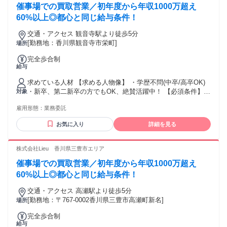
催事場での買取営業／初年度から年収1000万超え
パート・アルバイトの経験問わず活躍いただけます！" ★稼ぎ
たい！ ★トーク力を活かしたい！ ★正当に評価してもらって
60%以上◎都心と同じ給与条件！
上を目指したい！ ★生活水準を上げたい！ ★高価な欲しいも
交通・アクセス 観音寺駅より徒歩5分
のを買いたい！ といった向上心と ガッツがある方を待ってま
[勤務地：香川県観音寺市栄町]
場所
す！
完全歩合制
給与
求めている人材 【求める人物像】 ・学歴不問(中卒/高卒OK)
・新卒、第二新卒の方でもOK、絶賛活躍中！ 【必須条件】
対象
普通自動車運転免許 【歓迎要件】 ※必須ではありません ・N
雇用形態：
業務委託
検1級以上の方 ・ブランクOK ・仕事に熱心で、稼ぎたい思い
が強い方 ・コミュニケーションを取ることがお好きな方又
お気に入り
詳細を見る
は、 得意とされる方 ・チャレンジ精神がある方 【活かして
いただけるご経験】 ※必須ではありません ・個人営業、法人
営業、不動産営業問わず、 何かしらの営業経験をお持ちの方
株式会社Lieu 香川県三豊市エリア
・セールスや接客販売などの経験をお持ちの方。 ・正社員や
催事場での買取営業／初年度から年収1000万超え
パート・アルバイトの経験問わず活躍いただけます！" ★稼ぎ
たい！ ★トーク力を活かしたい！ ★正当に評価してもらって
60%以上◎都心と同じ給与条件！
上を目指したい！ ★生活水準を上げたい！ ★高価な欲しいも
交通・アクセス 高瀬駅より徒歩5分
のを買いたい！ といった向上心と ガッツがある方を待ってま
[勤務地：〒767-0002香川県三豊市高瀬町新名]
場所
す！
完全歩合制
給与