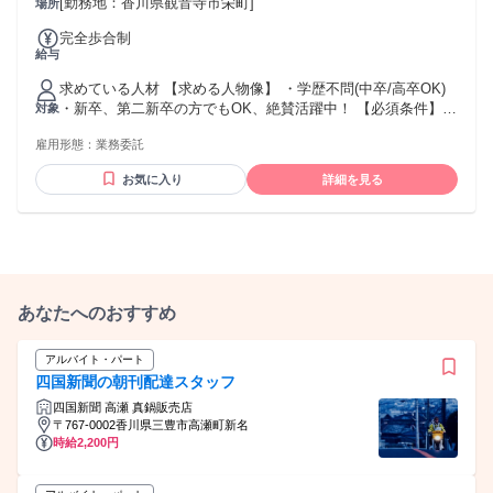
[勤務地：香川県観音寺市栄町]
場所
での販売経験がある方 ・将来的にマネジメントに挑戦したい
方 ━━━━━━━━━━━━━━━ サポート体制
完全歩合制
━━━━━━━━━━━━━━━ ・未経験者向け研修あり ・
給与
現場同行サポートあり ・営業ロールプレイングあり ・成果に
応じた報酬アップあり ・希望や適性により正社員への切り替
求めている人材 【求める人物像】 ・学歴不問(中卒/高卒OK)
え相談可
・新卒、第二新卒の方でもOK、絶賛活躍中！ 【必須条件】
対象
普通自動車運転免許 【歓迎要件】 ※必須ではありません ・N
雇用形態：
業務委託
検1級以上の方 ・ブランクOK ・仕事に熱心で、稼ぎたい思い
が強い方 ・コミュニケーションを取ることがお好きな方又
お気に入り
詳細を見る
は、 得意とされる方 ・チャレンジ精神がある方 【活かして
いただけるご経験】 ※必須ではありません ・個人営業、法人
営業、不動産営業問わず、 何かしらの営業経験をお持ちの方
・セールスや接客販売などの経験をお持ちの方。 ・正社員や
パート・アルバイトの経験問わず活躍いただけます！" ★稼ぎ
たい！ ★トーク力を活かしたい！ ★正当に評価してもらって
上を目指したい！ ★生活水準を上げたい！ ★高価な欲しいも
あなたへのおすすめ
のを買いたい！ といった向上心と ガッツがある方を待ってま
す！
アルバイト・パート
四国新聞の朝刊配達スタッフ
四国新聞 高瀬 真鍋販売店
〒767-0002香川県三豊市高瀬町新名
時給2,200円