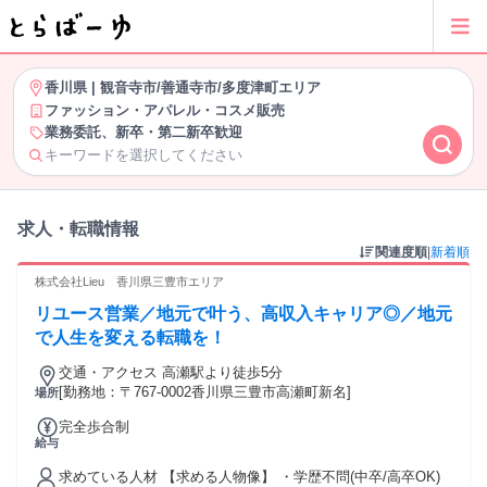
香川県
|
観音寺市/善通寺市/多度津町エリア
ファッション・アパレル・コスメ販売
業務委託、新卒・第二新卒歓迎
キーワードを選択してください
求人・転職情報
関連度順
|
新着順
株式会社Lieu 香川県三豊市エリア
リユース営業／地元で叶う、高収入キャリア◎／地元
で人生を変える転職を！
交通・アクセス 高瀬駅より徒歩5分
[勤務地：〒767-0002香川県三豊市高瀬町新名]
場所
完全歩合制
給与
求めている人材 【求める人物像】 ・学歴不問(中卒/高卒OK)