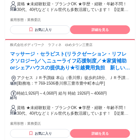
資格 ★未経験歓迎・ブランクOK ★学歴・経験・年齢不問！
30代、40代などミドル世代も多数活躍しています！ 【従業員
対象
構成】 ◆20～40代スタッフ中心 ◆未経験からスタートしたス
雇用形態：
業務委託
タッフも多数 ◆男女比 １：９ 女性が多めです 【経験者の方
も大歓迎！優遇します】 リラクゼーションサロン・ストレッ
お気に入り
詳細を見る
チ/整体専門店・接骨院・リフレ/アロマ専門店など、当てはま
りそうな経験をお持ちでしたらまずはご相談ください。 ・鍼
灸師・あん摩マッサージ指圧師・柔道整復師などの方も活躍
株式会社ボディワーク ラフィネ ゆめタウン三豊店
中。 そして、経験者の方は10万円のお祝い金も支給！ 詳細は
マッサージ・セラピスト(リラクゼーション・リフレ
面接でお伝えします。 もし経験に自信のない方も、ご相談く
ださい！
クソロジー)／＼ニューライフ応援制度／★家賃補助
orシェアハウスの提供あり★引越費用負担 新しい地
で新しい人生を♪
アクセス ＪＲ予讃線 本山（香川県）徒歩約18分、ＪＲ予讃線
比地大徒歩約38分、ＪＲ予讃線 高瀬（香川県）徒歩約62分 最
[勤務地：〒769-1506香川県三豊市豊中町本山甲]
場所
寄駅：本山駅
時給1,926円～4,068円 給与 時給 1926円～4068円
給与
資格 ★未経験歓迎・ブランクOK ★学歴・経験・年齢不問！
30代、40代などミドル世代も多数活躍しています！ 【従業員
対象
構成】 ◆20～40代スタッフ中心 ◆未経験からスタートしたス
雇用形態：
業務委託
タッフも多数 ◆男女比 １：９ 女性が多めです 【経験者の方
も大歓迎！優遇します】 リラクゼーションサロン・ストレッ
お気に入り
詳細を見る
チ/整体専門店・接骨院・リフレ/アロマ専門店など、当てはま