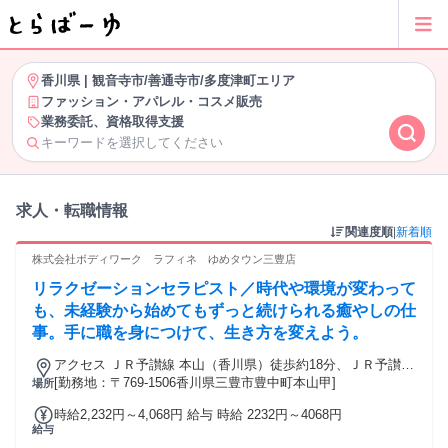
香川県
|
観音寺市/善通寺市/多度津町エリア
ファッション・アパレル・コスメ販売
業務委託、資格取得支援
キーワードを選択してください
求人・転職情報
関連度順
|
新着順
株式会社ボディワーク ラフィネ ゆめタウン三豊店
リラクゼーションセラピスト／時代や環境が変わって
も、未経験から始めてもずっと続けられる癒やしの仕
事。手に職を身につけて、生き方を変えよう。
アクセス ＪＲ予讃線 本山（香川県）徒歩約18分、ＪＲ予讃線
比地大徒歩約38分、ＪＲ予讃線 高瀬（香川県）徒歩約62分 最
[勤務地：〒769-1506香川県三豊市豊中町本山甲]
場所
寄駅：本山駅
時給2,232円～4,068円 給与 時給 2232円～4068円
給与