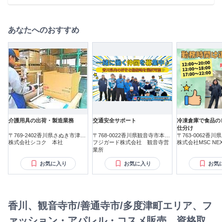
りそうな経験をお持ちでしたらまずはご相談ください。 ・鍼
灸師・あん摩マッサージ指圧師・柔道整復師などの方も活躍
中。 そして、経験者の方は10万円のお祝い金も支給！ 詳細は
面接でお伝えします。 もし経験に自信のない方も、ご相談く
あなたへのおすすめ
ださい！
介護用具の出荷・製造業務
交通安全サポート
冷凍倉庫で食品の
仕分け
〒769-2402香川県さぬき市津田
〒768-0022香川県観音寺市本大
〒763-0062香
町鶴羽
株式会社シコク 本社
町
フジガード株式会社 観音寺営
株式会社MSC NEX
業所
お気に入り
お気に入り
お気
香川、観音寺市/善通寺市/多度津町エリア、フ
ァッション・アパレル・コスメ販売、資格取