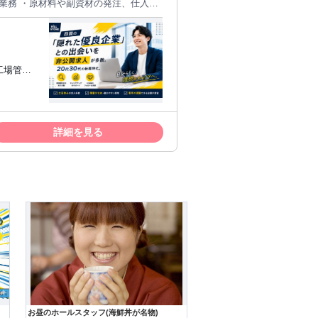
管理室には５名の社
性1名、女性2名 将来的に課長代理の片
工場管理
ります。製品の企画・開発から金型の設
寧に吸い上げて次世代製品の開発に活か
③在庫管理
経年劣化した水道管の入れ替え工事が定
善活動や効
。納入先のリピート率も高く、営業とし
詳細を見る
紹介
て紹介します。 ● 香川の特
知した専門担当者が、 あなたのキャリ
土町3丁目3-9 田村駒ビル3階 ・職業紹
お昼のホールスタッフ(海鮮丼が名物)