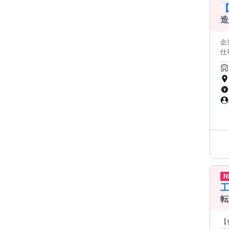
【
造
面
企業名 太
仕
基づ
生
性
日
部
N
転
【仕事内