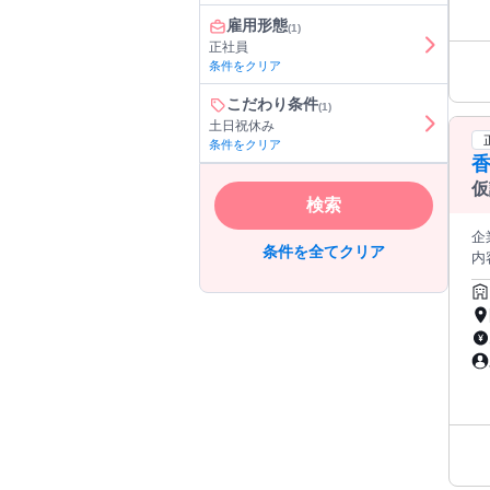
雇用形態
(1)
正社員
条件をクリア
こだわり条件
(1)
土日祝休み
条件をクリア
仮
検索
し
企業名 ヒロセ
条件を全てクリア
内
や道
質
管
鋼
場