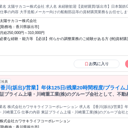
ます。
陽サカコー株式会社 求人名 未経験歓迎【資材購買/坂出市】日本製鉄Gr/転勤無/年休120日/賞与実績平均120
業において、受発注業務、入荷～出荷の管理、製品の物流管理、納期調整等をお任せします。 
太陽サカコー株式会社
常駐する運送会社や、船会社とのやり取りを行っていただきます。 【採用背
[勤務地：香川県坂出市]
す。 【社風】近年では企業理念を従業員のみで作成するほど風通しの良い環
月給250,000円～310,000円
とが出来ます。 募集職種 未経験歓迎【資材購買/坂出市】日本製鉄Gr/転勤無/
必要な経験・能力等 【必須】何らかの調整業務のご経験がある方 (例)資材購
カー営業、物流管理、生産管理、営業事務など。 【働き方】転勤なし、平均
程度、平均有給取得12日とWLB充実 【スキルアップ】国内鉄鋼大手「日本製鉄」グル
ープをバックボーンに安定的な業務を行えつつ、国内トップシェアクラスを
部材を筆頭に各種部材を大手造船メーカーや重工業に販売していくやりがい
お気に入り
です。また、1年目から海外向けのプロジェクトチームにジョインすること
ンからの大型案件（脱炭素・防衛）などスケールの大きな仕事に携わること
す。 学歴・資格 学歴：大学院 大学 高専 短大 専修学校 高校 語学力： 資格
正社員
香川(坂出)/営業】年休125日/残業20時間程度/プライ
証プライム上場・川崎重工業(株)のグループ会社として、不
開発
し、グループの発展や従業員を支える当社において、坂出支店
任せします。
 株式会社カワサキライフコーポレーション 求人名 【香川(坂出)/営業】年休125日/残業20時間程度/プライム上
の内容 東証プライム上場・川崎重工業(株)のグループ会社として、不動産や建設、保険などの事業
展開し、グループの発展や従業員を支える当社において、坂出支店にて不動産
株式会社カワサキライフコーポレーション
詳細】 ■地権者訪問および不動産仲介業者から情報収集し用地を選定 ■現地
[勤務地：香川県坂出市]