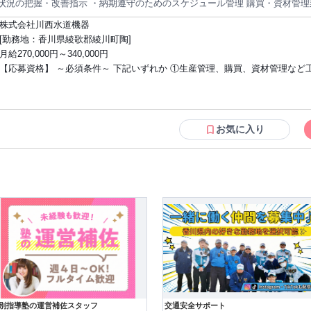
況の把握・改善指示 ・納期遵守のためのスケジュール管理 購買・資材管理業務 ・原材料や副資材の発注、仕入先
調整 ・在庫管理およびコスト管理 ・購買先の選定や価格交渉の補助 工場庶務・管理業務 ・工場関連の各種事務手
株式会社川西水道機器
き、書類作成 ・勤怠や安全衛生に関するサポート ・工場運営に関わる調整・サポート業務 工場
[勤務地：香川県綾歌郡綾川町陶]
が在籍しています。 ※内訳…男性課長代理40代、男性係長40代、メンバー男
月給270,000円～340,000円
れるような方を希望しています。 ～製品の特長～ ◎創業者である川西千太郎が自ら開発し、自身の名前から
【応募資格】 ～必須条件～ 下記いずれか ①生産管理、購買、資材管理など
SKジョイント」と名付けたその製品は、今では4,500ものアイテム数を誇
、成型などを全て自社で行うメーカー機能を最大に活かして、市場の声を丁
業務の経験 ②製造業での勤務経験（特に鋳物・金属加工などの重工業系） 
ことで高いシェアを獲得しております。 ◎水道工事は、新規敷設だけでなく
や購買交渉などの実務経験 ④安全衛生管理や工場庶務に関わった経験 ⑤改
的に発生するため、将来に渡って当社製品の継続したニーズが見込まれます
率化に積極的に取り組んだ経験 【メリット】 #社会保険完備 #転勤なし #車通勤OK
定的な業績が見込める商材です。 ――――――――――――――― 本求人は、株式会社ヒルストンを通じて掲
#U・Iターン歓迎 #リモート面接OK
お気に入り
香川県限定×地域密着型エージェント「ヒルストン」が選ばれる理由】 本求人のほかにも、地元企業
太いパイプを活かしたサポートを行っています。 ● 「転勤なし」の求人が豊富 「地元で腰を据えて働きたい」と
う若手層の希望に応え、 転勤のない優良企業の求人を多数取り揃えています。 ● ご希望に応じた求人を複数ご
リアに精通したコンサルタントが、あなたのご希望やスキルに マッチした求人を厳選し
を熟知した担当者がサポート 各エリアの企業の雰囲気や選考のポイントを熟
り添ってアドバイスいたします。 「まずは相談だけ」という方も、お気軽にご応募ください。 【紹介元 会社情
】 ・会社名：株式会社ヒルストン ・住所：〒541-0052 大阪府大阪市中央区安
事業番号：27-ユ-303611
別指導塾の運営補佐スタッフ
交通安全サポート