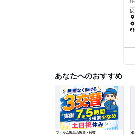
捗状
との
続
員
腕にな
「
計
す
期
ては安
載をしています 【
との
い
あなたへのおすすめ
エ
性
アに寄
報
介
フィルム製品の製造・検査
個