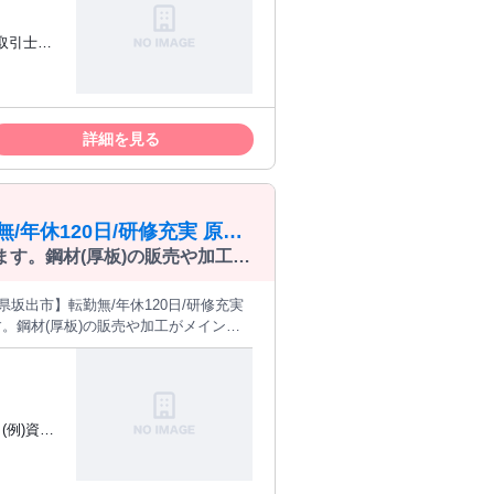
坂出)/営業】
取引士・
の運営支
業と暮ら
ーム、マ
詳細を見る
。 学
建物取引士
年休120日/研修充実 原材
す。鋼材(厚板)の販売や加工が
物流管理、納期調整等をお任せ
。鋼材(厚板)の販売や加工がメインの
【やりがい・仕事の魅
つつ、国内トップシェアクラスを持つ船
る事業です。また、1年目から海外向
炭素・防衛）などスケールの大きな仕事
(例)資材
購買/香川県坂出市】転勤無/年休120日/研修充実
し、平均