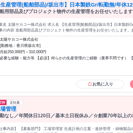
生産管理(船舶部品)/坂出市】日本製鉄Gr/転勤無/年休1
船用部品及びプロジェクト物件の生産管理をお任せいたします
理
・仕様に基づき、工法設計を行い、製作物件の製造進捗管理等
陽サカコー株式会社 求人名 【生産管理(船舶部品)/坂出市】日本製鉄Gr/転勤無/年休120日/有給休暇取得率◎
事の内容 造船用部品及びプロジェクト物件の生産管理をお任せいたします。
き、工法設計を行い、製作物件の製造進捗管理等の工程管理を行います。 【業務内容】■製品図面・仕様の確認 ■
太陽サカコー株式会社
産計画・製作物件の検討＆見積り（工法設計、要員、工数などの計画検討） ■
[勤務地：香川県坂出市]
・技術能率の改善 【職場環境】作業効率向上への意識も高く、毎年2回ある
月給250,000円～310,000円
々の業務の中でも「こうしたらどうか？」という提案は快く協力してもらえる環境です。 募集職種 
必要な経験・能力等 【必須】何らかの生産管理のご経験（業界不問です） 
品)/坂出市】日本製鉄Gr/転勤無/年休120日/有給休暇取得率◎
年では企業理念を従業員のみで作成するほど風通しの良い環境であり、肩書
営に参画することが出来ます。 【働き方】転勤なし、平均勤続16年程度、平均有給取
得12日とWLB充実 【スキルアップ】1年目から海外向けのプロジェクトチー
インすることや、ゼネコンからの大型案件（脱炭素・防衛）などスケールの
お気に入り
事に携わることができます。 学歴・資格 学歴：大学院 大学 高専 短大 専修学校 高校
語学力： 資格：
EW
正社員
工場管理
勤なし／年間休日120日／基本土日祝休み／☆創業70年以上
容】 【募集部門】 工場管理室 生産計画の立案・進捗管理 ・鋳物製品の生産計画の策定 ・現場との調整、進