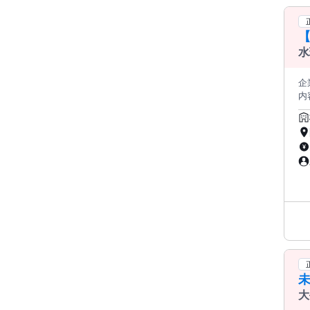
【
水
理
く
企業名 株式会社
内
を
立
策
宅
職
未
大
メ