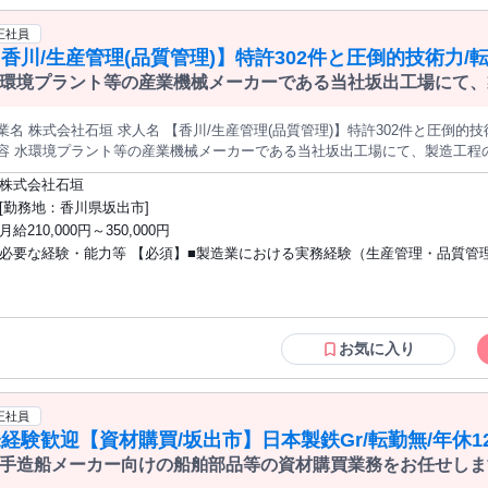
庁等 ■民間企業：大林組、竹中工務店、清水建設、東日本高速道路、JR各社等 学
資格 学歴：大学院 大学 高専 短大 専修学校 高校 語学力： 資格：
正社員
香川/生産管理(品質管理)】特許302件と圧倒的技術力/転
環境プラント等の産業機械メーカーである当社坂出工場にて、
ント電気設備設計
、製品の信頼性を守る品質管理を担当。他部門と連携し、工場
りを牽引してください。
石垣 求人名 【香川/生産管理(品質管理)】特許302件と圧倒的技術力/転勤無／水曜ノー残業DAY 仕事の
容 水環境プラント等の産業機械メーカーである当社坂出工場にて、製造工程
守る品質管理を担当。他部門と連携し、工場の司令塔として高品質なモノづくりを牽引
株式会社石垣
案・進捗管理・工程調整 ■部材調達・原価管理 ■製品検査・品質保証業務 
[勤務地：香川県坂出市]
定 ■ISO事務局運営・品質改善活動 ■製造・設計・営業部門との調整業務 
月給210,000円～350,000円
など生活を支える福利厚生が充実。年間休日125日と働きやすく、資格取得支援
必要な経験・能力等 【必須】■製造業における実務経験（生産管理・品質管
種 【香川/生産管理(品質管理)】特許302件と圧倒的技術力/転勤無／水曜ノー残
技術等） 「ものづくりが好き」「工場の司令塔として活躍したい」という意
視。理系・工学系のバックグラウンドをお持ちの方は歓迎します 【当社の魅力】 当社
は「水」に関する独自技術を武器に、脱水機やろ過機で国内トップクラスの
誇ります。無借金経営（実質）を続ける安定基盤に加え、海外展開も加速中
お気に入り
場は開発・製造の主力拠点であり、社員食堂や更衣室などの設備も充実して
転勤の可能性は低く、腰を据えて長く働ける環境です。資格取得報奨金や手
族・住宅手当など、社員の生活と成長をバックアップする制度も整っています。
正社員
歴・資格 学歴：大学院 大学 高専 短大 専修学校 高校 語学力： 資格：第一
経験歓迎【資材購買/坂出市】日本製鉄Gr/転勤無/年休12
普通自動車
手造船メーカー向けの船舶部品等の資材購買業務をお任せしま
材料購買
インの事業において、受発注業務、入荷～出荷の管理、製品の