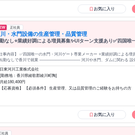
去入社者の決め手】○県内での異動も含め転勤がなく安定してライフプラン
る ○研修体制が非常に充実しており、ゼロから購買業務を学べる 【研修】詳
お気に入り
別の研修カリキュラムを設計し、習得度合のチェック シート等を運用してお
かり順序立てて体系的に学べます。また、入社後半年程度は先輩がマンツー
当し質問しやすい環境です。 学歴・資格 学歴：大学院 大学 高専 短大 専修学校 高校
EW
正社員
語学力： 資格：
河川・水門設備の生産管理・品質管理
勤なし⭐業績好調による増員募集✨UIターン支援あり✅四国唯
仕事内容】 ✅四国唯一の水門・河川ゲート専業メーカー ⭐業績好調による増員
香川で就業 ─────────────── 河川や水門、ダムに関わる 設備の製造から設置工事まで 一貫して行
社にて、製品の 生産管理・品質管理を担当 します。 《業務詳細》 ・製品の検品業務(動作確認等) ・現場への納入
日東河川工業株式会社
社後約1ヶ月間は全部署の 研修を実施し、配属後は先輩 社員について6ヶ月ほど実務を 経験して
[勤務地：香川県綾歌郡綾川町陶]
ら小規模物件で 一人立ちします。同部門は 7名体制で平均年齢は30歳 程度。
月給180,400円
 ニーズの拡大に伴い組織力の 強化を進めています。 ─────────────── 1953年創業、河川・水門・ダムに
【応募資格】 【必須条件】 生産管理、又は品質管理のご経験をお持ちの方 【メリッ
化した歴史ある専業メーカー。 最新の樋門・ゲート・除塵施設から 橋梁建築まで
全国 トップ10以内に入ります。 ─────────────── 【香川特化「ヒルストン」が選ばれる理由】 地元企
ト】 #社会保険完備 #転勤なし #車通勤OK #U・Iターン歓迎 #リモート面接O
の太いパイプを活かしたサポートを行っています ✅ 「転勤なし」の求人が豊富 香川で腰を据えて働きたい方向け
ら直接お預かりしている求人 一般の求人サイトには載らない求人もご紹介 ✨「相談だけ…」
にご応募ください ─────────────── 【紹介元 会社情報】 ・会社名：株式会社ヒルストン ・住所：〒
お気に入り
41-0052 大阪府大阪市中央区安土町3丁目3-9 田村駒ビル3階 ・職業紹介事業番号：
正社員