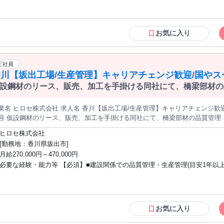
未経験からでも専門スキルを習得した実績が豊富な環境を求める方 【過去入社者の決
め手】○県内での異動も含め転勤がなく安定してライフプランを立てられる 
が非常に充実しており、ゼロから購買業務を学べる 【研修】詳細に個人別の
お気に入り
キュラムを設計し、習得度合のチェック シート等を運用しており、しっかり
て体系的に学べます。また、入社後半年程度は先輩がマンツーマンで担当し
すい環境です。 学歴・資格 学歴：大学院 大学 高専 短大 専修学校 高校 語学力： 資
正社員
格：
香川【坂出工場/生産管理】キャリアチェンジ歓迎/国やス
設鋼材のリース、販売、加工を手掛ける同社にて、橋梁部材の
管理
ます。ビル建設や道路、鉄道、橋梁など社会インフラの整備に
株式会社 求人名 香川【坂出工場/生産管理】キャリアチェンジ歓迎/国やスーパーゼネコンが顧客 仕事の
容 仮設鋼材のリース、販売、加工を手掛ける同社にて、橋梁部材の品質管理
路、鉄道、橋梁など社会インフラの整備に必要不可欠な製品を扱います。 ■加工された鋼材の品質管理（溶接の品
ヒロセ株式会社
管理業務）■鉄骨部材案件の外注先選定・管理、自社で製作を行う場合の原料
[勤務地：香川県坂出市]
理 【取扱い製品】土木・建築の基礎工事において使用される土留杭や山留、
月給270,000円～470,000円
矢板やH形鋼、都市開発や都市整備などで路面を一時的に作る為に使用される覆工板など。 募集
必要な経験・能力等 【必須】■建設関係での品質管理・生産管理(目安1年以上
/生産管理】キャリアチェンジ歓迎/国やスーパーゼネコンが顧客
係の工場勤務経験のある方■機械メンテナンス経験のある方■協力会社とのコ
ーションが出来る方 【市場】業界全体で市場のニーズが高まっています！近年の自然
災害による復旧工事、復興需要、また政府主導での自然災害への防災・減災
き、首都圏における再開発事業などでニーズが拡大しており、ますます同社
お気に入り
ていく見込みです。 【主な納品先】■官公庁：国土交通省、UR都市機構、各