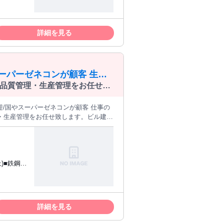
○研修体制
研修カリ
詳細を見る
順序立て
質問しや
ーパーゼネコンが顧客 生産
品質管理・生産管理をお任せ致
必要不可欠な製品を扱います。
・生産管理をお任せ致します。ビル建設
の仕入れ交渉、工程・納期管理、在庫
業界トップクラスの保有量と品質を誇る
職種 香川【坂出工
)■鉄鋼関
ミュニケ
対策の動
は成長し
詳細を見る
都道府県