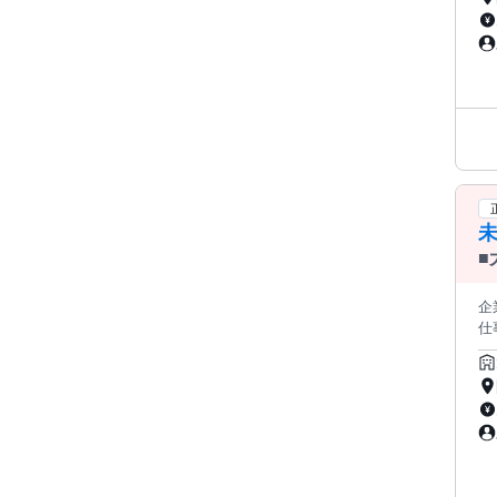
宅
年
未
■
メ
し
企業名 太
仕
事
力
舶
け