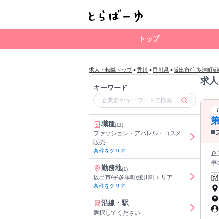
トップ
求人・転職トップ
>
香川
>
香川県
>
坂出市/宇多津町/
求人
キーワード
第
職種
(11)
■
ファッション・アパレル・コスメ
う
販売
は
条件をクリア
企業名 太
事
勤務地
(1)
シ
坂出市/宇多津町/綾川町エリア
ア
条件をクリア
さ
い
沿線・駅
と受発
選択してください
1