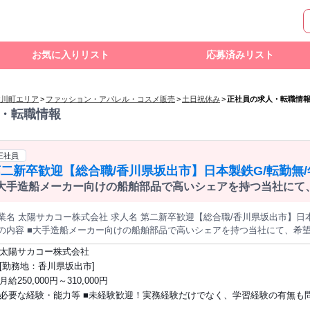
お気に入りリスト
応募済みリスト
綾川町エリア
>
ファッション・アパレル・コスメ販売
>
土日祝休み
>
正社員の求人・転職情
・転職情報
正社員
二新卒歓迎【総合職/香川県坂出市】日本製鉄G/転勤無/年
大手造船メーカー向けの船舶部品で高いシェアを持つ当社にて
購買
総合職ポジションの採用となります。これから長期的なキャリ
じめ、未経験から確実に
陽サカコー株式会社 求人名 第二新卒歓迎【総合職/香川県坂出市】日本製鉄G/転勤無/年休120日/研修充実 仕
の内容 ■大手造船メーカー向けの船舶部品で高いシェアを持つ当社にて、希
ョンの採用となります。これから長期的なキャリア形成を目指す第二新卒の方をはじ
太陽サカコー株式会社
ップできる充実した研修・教育体制を設けておりますのでまずは面接にて研
[勤務地：香川県坂出市]
い！ 【仕事の詳細・配属先】※ご希望や適性を踏まえ以下いずれかに配属 ・C
月給250,000円～310,000円
た船の部品製造における図面の作成・確認業務を担当 ・資材購買：主にグル
必要な経験・能力等 ■未経験歓迎！実務経験だけでなく、学習経験の有無も
注業務・入出荷管理・納期調整等を担当 募集職種 第二新卒歓迎【総合職/香川県坂出市】日本製鉄G/転勤無/年休
20日/研修充実
ん！ ・U/Iターン希望の方や転勤のない環境で長期的に働きたい方 ・研修が