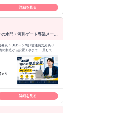
を立てられ
細に個人
詳細を見る
り、しっ
マンで担
一の水門・河川ゲート専業メーカ
募集 ✨UIターン向け交通費支給あり
国からの受注がほぼ 100%で、災害復旧
20,000件を超える 実績を誇り、業
K
詳細を見る
27-ユ-303611