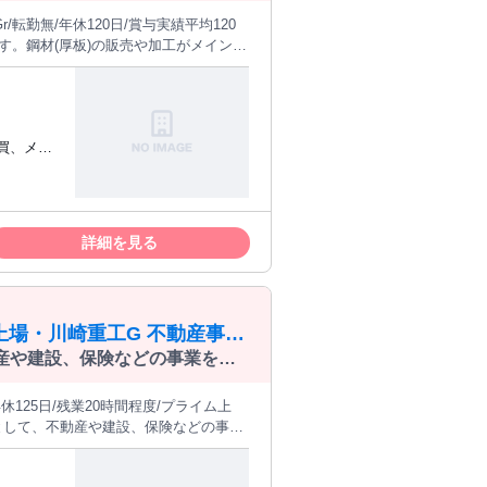
※社外とは主に工場内
景】今後の受注増加を見越した増員採用
境であり、肩書問わず経営に参画するこ
年休120日/賞与実績平均120万
買、メー
勤続16年
持つ船舶
ある事業
詳細を見る
や、ゼネコ
ができま
：
ム上場・川崎重工G 不動産事業
動産や建設、保険などの事業を展
にて不動産の営業(反響営業)を
の営業(反響営業)をお任せします。
で土地現況調査および法務・行政調査 ■