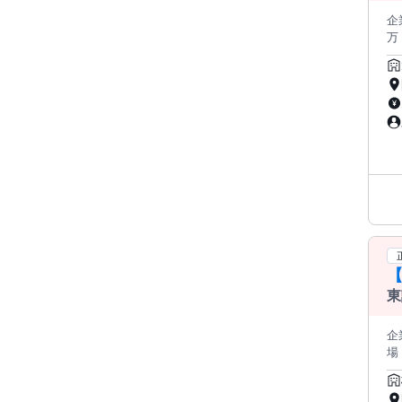
し
企業名 太
万 仕事の内容 大手造船メーカー向けの船舶部品等の資材購買業務をお任せします。鋼材(厚板)の販売や加工がメインの
事
に
で
【
東
開
お
企業名
場・川崎重工G 仕事
を
【