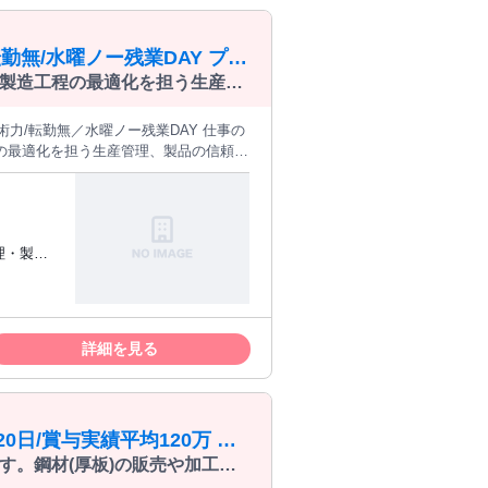
歴・
勤無/水曜ノー残業DAY プラ
製造工程の最適化を担う生産管
の司令塔として高品質なモノづ
の最適化を担う生産管理、製品の信頼性
してください。 ■生産計画の
■不具合発生時の原因究明・再発防止策の
【仕事の魅力】 社員食堂や独身寮・借上社
等の成長環境も整っています。 募集
理・製造
業DAY
欲を重
シェアを
。坂出工
詳細を見る
います。
厚い家
 学
種運転免許
0日/賞与実績平均120万 原
す。鋼材(厚板)の販売や加工が
物流管理、納期調整等をお任せ