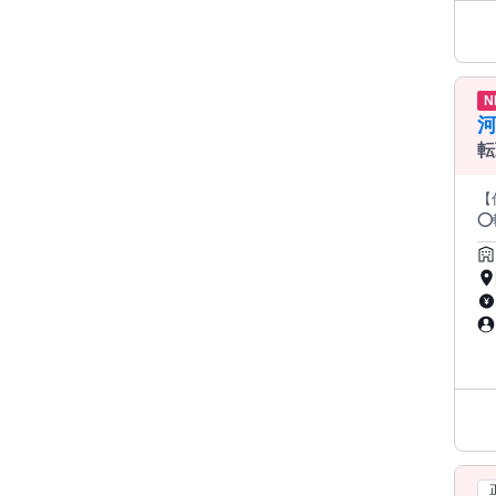
N
転
ー
【
⭕転勤なしで
う同
スケジュール 管理 入
か
や防災
特
界売上は
業と
の優良求人 ✅ 地元企業か
でもお気軽
5