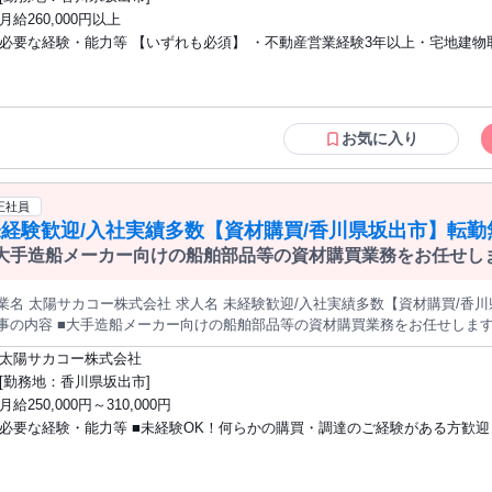
地分譲の事業計画立案 ■社内承認を得て契約締結 ■完成宅地の販売、販促イベント開催 募集職種 【香川(
月給260,000円以上
休125日/残業20時間程度/プライム上場・川崎重工G
必要な経験・能力等 【いずれも必須】 ・不動産営業経験3年以上・宅地建物
第一種運転免許普通自動車 【当社について】当社は川崎重工業のグループ会社とし
て、不動産の売買・賃貸・仲介、建設工事や改修、保険代理店、ビル・施設
援などを展開。グループ各社と地域の住環境・職場環境の向上に貢献し、事
しの基盤整備を担っています。神戸を拠点に、工場・事務所の管理やリフォ
お気に入り
ンションの修繕、保険の提案支援を通じ、安全・安心と快適性を提供しています
歴・資格 学歴：大学院 大学 高専 短大 専修学校 高校 語学力： 資格：宅地
第一種運転免許普通自動車
正社員
経験歓迎/入社実績多数【資材購買/香川県坂出市】転勤無/
大手造船メーカー向けの船舶部品等の資材購買業務をお任せしま
料購買
インの事業において、受発注業務、入荷～出荷の管理、製品の
ます。
陽サカコー株式会社 求人名 未経験歓迎/入社実績多数【資材購買/香川県坂出市】転勤無/年休120日/研修充実
事の内容 ■大手造船メーカー向けの船舶部品等の資材購買業務をお任せします
業において、受発注業務、入荷～出荷の管理、製品の物流管理、納期調整等をお任せします。 
太陽サカコー株式会社
】国内鉄鋼大手「日本製鉄」グループをバックボーンに安定的な業務を行え
[勤務地：香川県坂出市]
部材を筆頭に各種部材を大手造船メーカーや重工業に販売していくやりがいあ
月給250,000円～310,000円
のプロジェクトチームにジョインすることや、ゼネコンからの大型案件（脱
必要な経験・能力等 ■未経験OK！何らかの購買・調達のご経験がある方歓迎 
に携わることができます。 募集職種 未経験歓迎/入社実績多数【資材
購買、メーカー営業、物流管理、生産管理、営業事務など 【働き方】転勤な
勤続16年程度、平均有給取得12日とWLB充実、 UIターン者向け借り上げ社宅有 【過