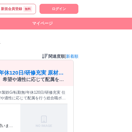
新規会員登録
ログイン
無料
マイページ
報
|
関連度順
新着順
休120日/研修充実 原材料
、希望や適性に応じて配属を行
ア形成を目指す第二新卒の方を
望や適性に応じて配属を行う総合職ポジ
め、未経験から確実に キャリア
修過程や過去入社者の事例をお聞きくだ
ADオペレータ：専用ソフト(CAD)を用
ープ会社である日本製鉄や鋼材メーカー
問いませ
手厚く、