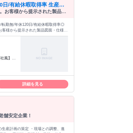
20日/有給休暇取得率 生産管
。お客様から提示された製品図
の工程管理を行います。
お客様から提示された製品図面・仕様に
受注案件の一貫工程・進捗管理 ■生産
改善提案も提出件数が多くございます。
【生産管理(船舶
【社風】近
問わず経
ムにジョ
大きな仕
詳細を見る
の老舗安定企業！