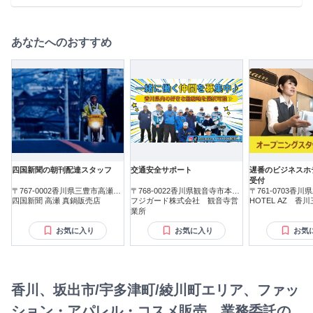
りそうな経験をお持ちでしたらまずはご相談ください。 ・鍼
灸師・あん摩マッサージ指圧師・柔道整復師などの方も活躍
中。 そして、経験者の方は10万円のお祝い金も支給！ 詳細は
面接でお伝えします。 もし経験に自信のない方も、ご相談く
あなたへのおすすめ
ださい！
四国新聞の朝刊配達スタッフ
交通安全サポート
遅番のビジネスホ
受付
〒767-0002香川県三豊市高瀬町
〒768-0022香川県観音寺市本大
〒761-0703香
新名
四国新聞 高瀬 真鍋販売店
町
フジガード株式会社 観音寺営
HOTEL AZ 香
業所
お気に入り
お気に入り
お気
香川、坂出市/宇多津町/綾川町エリア、ファッ
ション・アパレル・コスメ販売、業務委託の