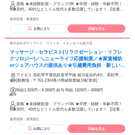
資格 ★未経験歓迎・ブランクOK ★学歴・経験・年齢不問！
30代、40代などミドル世代も多数活躍しています！ 【従業員
対象
構成】 ◆20～40代スタッフ中心 ◆未経験からスタートしたス
雇用形態：
業務委託
タッフも多数 ◆男女比 １：９ 女性が多めです 【経験者の方
も大歓迎！優遇します】 リラクゼーションサロン・ストレッ
お気に入り
詳細を見る
チ/整体専門店・接骨院・リフレ/アロマ専門店など、当てはま
りそうな経験をお持ちでしたらまずはご相談ください。 ・鍼
灸師・あん摩マッサージ指圧師・柔道整復師などの方も活躍
株式会社ボディワーク ラフィネ イオンモール綾川店
中。 そして、経験者の方は10万円のお祝い金も支給！ 詳細は
マッサージ・セラピスト(リラクゼーション・リフレ
面接でお伝えします。 もし経験に自信のない方も、ご相談く
ださい！
クソロジー)／＼ニューライフ応援制度／★家賃補助
orシェアハウスの提供あり★引越費用負担 新しい地
で新しい人生を♪
アクセス 高松琴平電気鉄道琴平線 綾川徒歩約4分、高松琴平
電気鉄道琴平線 滝宮徒歩約13分、高松琴平電気鉄道琴平線 陶
[勤務地：〒761-2304香川県綾歌郡綾川町萱原]
場所
徒歩約25分 最寄駅：滝宮駅
時給1,926円～4,068円 給与 時給 1926円～4068円
給与
資格 ★未経験歓迎・ブランクOK ★学歴・経験・年齢不問！
30代、40代などミドル世代も多数活躍しています！ 【従業員
対象
構成】 ◆20～40代スタッフ中心 ◆未経験からスタートしたス
雇用形態：
業務委託
タッフも多数 ◆男女比 １：９ 女性が多めです 【経験者の方
も大歓迎！優遇します】 リラクゼーションサロン・ストレッ
お気に入り
詳細を見る
チ/整体専門店・接骨院・リフレ/アロマ専門店など、当てはま