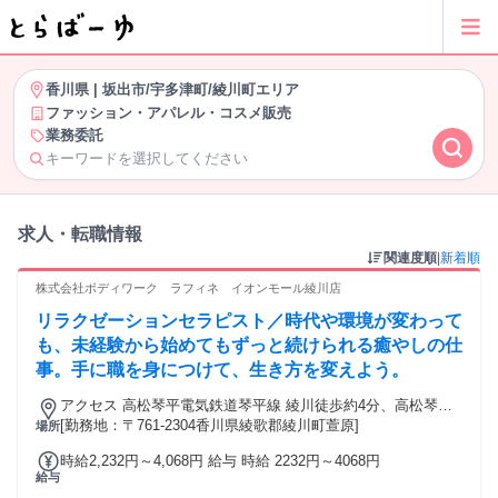
香川県
|
坂出市/宇多津町/綾川町エリア
ファッション・アパレル・コスメ販売
業務委託
キーワードを選択してください
求人・転職情報
関連度順
|
新着順
株式会社ボディワーク ラフィネ イオンモール綾川店
リラクゼーションセラピスト／時代や環境が変わって
も、未経験から始めてもずっと続けられる癒やしの仕
事。手に職を身につけて、生き方を変えよう。
アクセス 高松琴平電気鉄道琴平線 綾川徒歩約4分、高松琴平
電気鉄道琴平線 滝宮徒歩約13分、高松琴平電気鉄道琴平線 陶
[勤務地：〒761-2304香川県綾歌郡綾川町萱原]
場所
徒歩約25分 最寄駅：滝宮駅
時給2,232円～4,068円 給与 時給 2232円～4068円
給与