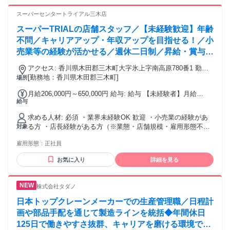
スーパーセンタートライアル三木店
スーパーTRIALの店舗スタッフ／【未経験歓迎】年齢
不問／キャリアアップ・年収アップを目指せる！／小
売業等の経験が活かせる／週休二日制／昇給・賞与あ
り／福利厚生充実
アクセス: 香川県木田郡三木町大字氷上字南高原780番1 勤務
地：配属は所在地の都道府県 ※初任地は最寄りの店舗又は希
[勤務地：香川県木田郡三木町]
場所
望エリアを優先し配属します。 ※エリア内勤務または全国勤
月給206,000円～650,000円 給与: 給与 【未経験者】月給
務いずれか希望を選択できます。
給与
206,000円～ 【小売業経験者】月給258,000円～ 【店長経験
者】月給375,000円～650,000円 ※初年度の想定年収：360万
求める人材: 必須 ・業界未経験OK 歓迎 ・小売業の経験があ
円～800万円 ※当社規定の採用基準により、能力、年齢、前
る方 ・店長経験がある方（※業態・店舗規模・雇用形態不
対象
職経験によって給与を決定します。 ※試用期間2ヶ月（賃金同
問） ・第二新卒歓迎 ・中長期的にキャリアを築いていきたい
一） 給与にプラスしてもらえる手当・インセンティブ ◎残業
雇用形態：
正社員
方 ・1社でじっくりスキルを磨きたい方 ・成長力のある企業
手当 ◎住宅手当 ◎通勤手当 ◎家族手当 ◎資格手当 ◎職位手
で自身も成長したい方 他のスーパーマーケットやディスカウ
当 ◎単身手当 ◎残業手当（全額支給） ◎深夜手当 ※一部、
お気に入り
詳細を見る
ントストア、 コンビニやドラッグストア、ホームセンターな
店舗により異なります モデル年収例 年収1000万円 ／ 43歳 ／
どで 勤務した経験がある方も大歓迎！ 。◆。◇。◆。◇。
上級店長就任／30歳入社 年収900万円 ／ 40歳 ／大型店店長
◆。◇。◆。◇。◆。◇。◆。 着実なキャリアアップ 店長に
就任／40歳入社 年収670万円 ／ 32歳 ／店長就任／31歳入社
株式会社タダノ
就任後にもキャリアは続きます。 実力に応じた年収アップ
※固定残業・みなし残業なし！残業分は1分単位で支給！ （実
や、 エリアマネージャーや 本社戦略チームへの抜擢などの可
日本トップクレーンメーカーでの生産管理職／日程計
績：月平均残業時間13.25h以下）
能性も。
画や部品手配を通じて製造ラインを統括◆年間休日
125日で働きやすさ抜群、キャリアを磨ける環境で