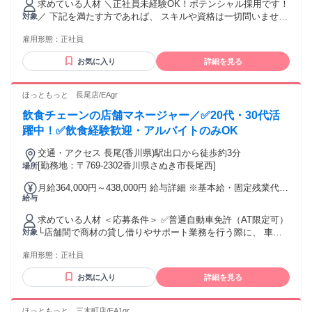
会が本当に楽しく、地域ごとの働き方の違いを肌で感じられ
求めている人材 ＼正社員未経験OK！ポテンシャル採用です！
ヶ月あたり35時間） 固定残業時間を超えた勤務時間について
るのが刺激的でした。 会社が社宅を用意してくれるので生活
／ 下記を満たす方であれば、 スキルや資格は一切問いません
対象
は別途残業代を支給する 【一律手当】 全員に一律で支払われ
の不安もなく、プライベートでは趣味のグルメや野球観戦も
✨ ＜応募条件＞ ✅普通自動車免許（AT限定可） └店舗間で商
る通勤・皆勤・家族手当金額：なし 全員に一律で支払われる
満喫しています。 北海道では店舗運営が寒冷地仕様ならでは
雇用形態：
正社員
材の貸し借りやサポート業務を行う際に、 車での移動が必要
その他手当金額：なし ・それぞれ経験・能力に応じて、 社内
の工夫が必要だったり、東京では時間との戦いを経験したり
になる場合があるため必須となります。 ✅高卒以上 ✅49歳未
規定に基づいて決定します。 ・研修店舗および配属店舗は原
お気に入り
詳細を見る
と、一つひとつが貴重な学びになっています。 どの土地でも
満（長期勤続によるキャリア形成のため） 正社員未経験者や
則、 現住所から通勤可能な店舗で 調整しますが、表記の店舗
新しいことに挑戦し続けられる環境に感謝しています。 ・腰
社会人デビューの方のご応募歓迎！ これまでの経験は問いま
以外になる 可能性があります。 ・賞与あり ・固定給25万円
を据えじっくりキャリアを築いていきたい方！ ・20代・30代
せん。 イチから覚える意欲のある方を応援します！ ✅グロー
ほっともっと 長尾店/EAgr
以上
活躍中 ・第ニ新卒歓迎 ・Uターン・Iターン・UIターン歓迎
バルコース 事業展開エリア全域が勤務地の対象となり、 その
・社会人未経験歓迎 年齢の条件と理由：あり（例外事由3号の
飲食チェーンの店舗マネージャー／✅20代・30代活
中で転勤の可能性があります。 さまざまな地域で経験を積
イ・49歳未満（長期勤続によるキャリア形成のため））
み、 スピード感あふれる成長が可能です。 ※希望に応じてコ
躍中！✅飲食経験歓迎・アルバイトのみOK
ース変更も可能です！（勤続5年以上経過後） ご自身の希望す
交通・アクセス 長尾(香川県)駅出口から徒歩約3分
る働き方や家族の状況に応じて、柔軟に対応検討いたしま
[勤務地：〒769-2302香川県さぬき市長尾西]
場所
す。 ✅社員の声（男性/2008年中途入社） ～全国各地を飛び
回る面白さと成長～ 入社してからこれまで、九州、東京、群
月給364,000円～438,000円 給与詳細 ※基本給・固定残業代の
馬、北海道と、全国各地で働いてきました。 最初は転勤が不
給与
総額 基本給：月給 28万5000円 〜 34万3000円 固定残業代：
安でしたが、いざ行ってみると、新しい人や文化に触れる機
あり 1ヶ月あたり7万9000円 〜 9万5000円（固定残業時間：1
会が本当に楽しく、地域ごとの働き方の違いを肌で感じられ
求めている人材 ＜応募条件＞ ✅普通自動車免許（AT限定可）
ヶ月あたり35時間） 固定残業時間を超えた勤務時間について
るのが刺激的でした。 会社が社宅を用意してくれるので生活
└店舗間で商材の貸し借りやサポート業務を行う際に、 車で
対象
は別途残業代を支給する 【一律手当】 全員に一律で支払われ
の不安もなく、プライベートでは趣味のグルメや野球観戦も
の移動が必要になる場合があるため必須となります。 ✅49歳
る通勤・皆勤・家族手当金額：なし 全員に一律で支払われる
満喫しています。 北海道では店舗運営が寒冷地仕様ならでは
雇用形態：
正社員
未満（長期勤続によるキャリア形成のため） ✅高卒以上 アル
その他手当金額：なし ・それぞれ経験・能力に応じて、 社内
の工夫が必要だったり、東京では時間との戦いを経験したり
バイト経験のみでもご応募歓迎！ ホール・キッチンスタッフ
規定に基づいて決定します。 ・研修店舗および配属店舗は原
お気に入り
詳細を見る
と、一つひとつが貴重な学びになっています。 どの土地でも
や、短時間の調理補助など、 派遣社員、アルバイト、パート
則、 現住所から通勤可能な店舗で 調整しますが、表記の店舗
新しいことに挑戦し続けられる環境に感謝しています。 ・腰
を問わず、 これまでの経験を活かしたい方はお気軽にご応募
以外になる 可能性があります。 ・高収入 ・賞与あり ・固定
を据えじっくりキャリアを築いていきたい方！ ・20代・30代
ください。 ✅リージョナルコース 当社が定めた各エリア内の
ほっともっと 三木町店/EA1gr