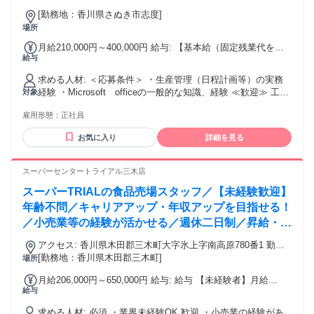
す。
[勤務地：香川県さぬき市志度]
場所
月給210,000円～400,000円 給与: 【基本給（固定残業代を除
給与
く）】 年齢、経験等を考慮の上決定 【昇給】あり 【賞与】
年2回（6月、12月） 【退職金制度】有 【その他手当等】交通
求める人材: ＜応募条件＞ ・生産管理（日程計画等）の実務
費、時間外手当、役職手当、住宅手当など
経験 ・Microsoft officeの一般的な知識、経験 ≪歓迎≫ 工程
対象
設計等の実務経験
雇用形態：
正社員
お気に入り
詳細を見る
スーパーセンタートライアル三木店
スーパーTRIALの食品売場スタッフ／【未経験歓迎】
年齢不問／キャリアアップ・年収アップを目指せる！
／小売業等の経験が活かせる／週休二日制／昇給・賞
与あり／福利厚生充実
アクセス: 香川県木田郡三木町大字氷上字南高原780番1 勤務
地：配属は所在地の都道府県 ※初任地は最寄りの店舗又は希
[勤務地：香川県木田郡三木町]
場所
望エリアを優先し配属します。 ※エリア内勤務または全国勤
月給206,000円～650,000円 給与: 給与 【未経験者】月給
務いずれか希望を選択できます。
給与
206,000円～ 【小売業経験者】月給250,000円～ 【店長経験
者】月給375,000円～650,000円 ※初年度の想定年収：360万
求める人材: 必須 ・業界未経験OK 歓迎 ・小売業の経験があ