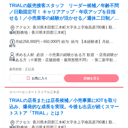
の対象となり、 その中で転勤の可能性があります。 さまざま
TRIALの販売接客スタッフ リーダー候補／年齢不問
な地域で経験を積み、 スピード感あふれる成長が可能です。
※希望に応じてコース変更も可能です！（勤続5年以上経過
／日勤固定可！ キャリアアップ・年収アップを目指
後） ご自身の希望する働き方や家族の状況に応じて、柔軟に
せる！／小売業等の経験が活かせる／週休二日制／昇
対応検討いたします。 ⭐こんな方が活躍中！⭐ ・飲食店運営
給・賞与あり／福利厚生充実
などの管理職、マネージャー ・飲食店、コンビニ、ホテルの
アクセス: 香川県木田郡三木町大字氷上字南高原780番1 勤務
店舗責任者 ・居酒屋、カフェ、喫茶店、ラーメン店のキッチ
地：配属は所在地の都道府県 ※初任地は最寄りの店舗又は希
[勤務地：香川県木田郡三木町]
場所
ンスタッフ ・食品衛生責任者、調理師、栄養士 ⭐直近の入社
望エリアを優先し配属します。 ※エリア内勤務または全国勤
月給258,000円～650,000円 給与: 給与 【未経験者】月給
事例⭐ ・学校給食の管理者 ・焼肉屋の店舗スタッフ ・カフェ
務いずれか希望を選択できます。
給与
206,000円～ 【小売業経験者】月給258,000円～ 【店長経験
店の店長補佐 ✅社員の声（男性/2008年中途入社） ～全国各
者】月給375,000円～650,000円 ※初年度の想定年収：360万
地を飛び回る面白さと成長～ 入社してからこれまで、九州、
求める人材: 必須 ・小売業の経験がある方 歓迎 ・店長経験が
円～800万円 ※当社規定の採用基準により、能力、年齢、前
東京、群馬、北海道と、全国各地で働いてきました。 最初は
ある方（※業態・店舗規模・雇用形態不問） ・第二新卒歓迎
対象
職経験によって給与を決定します。 ※試用期間2ヶ月（賃金同
転勤が不安でしたが、いざ行ってみると、新しい人や文化に
他のスーパーマーケットやディスカウントストア、 コンビニ
一） 給与にプラスしてもらえる手当・インセンティブ ◎残業
触れる機会が本当に楽しく、地域ごとの働き方の違いを肌で
雇用形態：
正社員
やドラッグストア、ホームセンターなどで 勤務した経験があ
手当 ◎住宅手当 ◎通勤手当 ◎家族手当 ◎資格手当 ◎職位手
感じられるのが刺激的でした。 会社が社宅を用意してくれる
る方も大歓迎！ 。◆。◇。◆。◇。◆。◇。◆。◇。◆。
当 ◎単身手当 ◎残業手当（全額支給） ◎深夜手当 ※一部、
ので生活の不安もなく、プライベートでは趣味のグルメや野
お気に入り
詳細を見る
◇。◆。 着実なキャリアアップ 店長に就任後にもキャリアは
店舗により異なります モデル年収例 年収1000万円 ／ 43歳 ／
球観戦も満喫しています。 北海道では店舗運営が寒冷地仕様
続きます。 実力に応じた年収アップや、 エリアマネージャー
上級店長就任／30歳入社 年収900万円 ／ 40歳 ／大型店店長
ならではの工夫が必要だったり、東京では時間との戦いを経
や 本社戦略チームへの抜擢などの可能性も。
スーパーセンタートライアル三木店
就任／40歳入社 年収670万円 ／ 32歳 ／店長就任／31歳入社
験したりと、一つひとつが貴重な学びになっています。 どの
※固定残業・みなし残業なし！残業分は1分単位で支給！ （実
土地でも新しいことに挑戦し続けられる環境に感謝していま
TRIALの店長または店長候補／小売事業にIOTを取り
績：月平均残業時間13.25h以下）
す。 ・腰を据えじっくりキャリアを築いていきたい方！ ・20
込み、爆発的な成長を実現。今後も出店が続くスマー
代・30代活躍中 ・飲食業界経験者が多く活躍中！ ・第ニ新卒
トストア「TRIAL」とは？
歓迎 ・Uターン・Iターン・UIターン歓迎 ・ブランクOK・フ
リーター歓迎 ・フリーターから正社員を目指すことができま
アクセス: 香川県木田郡三木町大字氷上字南高原780番1 勤務
す ・社会人未経験歓迎 ・社会人経験10年以上歓迎 年齢の条
地：配属は所在地の都道府県 ※初任地は最寄りの店舗又は希
[勤務地：香川県木田郡三木町]
場所