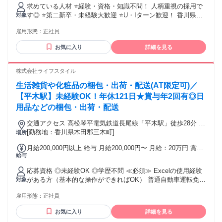
れる通勤・皆勤・家族手当金額：なし 全員に一律で支払われ
求めている人材 ⭐経験・資格・知識不問！ 人柄重視の採用で
るその他手当金額：なし ・昇給あり（年1回） ・賞与あり
す◎ ⭐第二新卒・未経験大歓迎 ⭐U・Iターン歓迎！ 香川県で
対象
（年2回／前年度実績） ・通勤手当（実費支給／上限あり）
長く働きたい人必見です！ 【こんなあなたにピッタリ！】 ￣
・物価手当支給 ・家族手当 ・住宅手当
雇用形態：
正社員
￣￣￣￣￣￣￣￣￣￣￣￣￣￣￣￣￣￣ ・地元・香川で腰を
据えて働きたい ・コツコツ進める作業も、 人との連携もどち
お気に入り
詳細を見る
らも大事にしたい ・同じ作業だけでなく、 少しずつできるこ
とを増やしたい など |◤ 社員インタビュー ◢| ￣￣￣￣￣￣
￣￣￣￣￣￣￣￣￣￣￣￣￣ 【20代男性／Uターン（製造
株式会社ライフスタイル
職）】 以前は大阪で運送業をしていましたが、 「地元に戻っ
生活雑貨や化粧品の梱包・出荷・配送(AT限定可)／
て、日勤で、 長く続けられる仕事がしたい」と思い、 木村海
産に転職しました。 今はしらすの製造ラインを 一人で任せて
【平木駅】未経験OK！年休121日★賞与年2回有◎日
もらっていて、 自分の判断で動ける裁量があるのが 大きなや
用品などの梱包・出荷・配送
りがいです。 社長を含め、経営陣との距離も近く、 現場の状
況や困りごとも 直接話しやすい雰囲気です。 お昼休みには一
交通アクセス 高松琴平電気鉄道長尾線「平木駅」徒歩28分 通
度家に帰って 筋トレをしてから戻ってくるのが日課で、 仕事
勤方法：車・バイク・自転車OK ※無料の駐車場あり
[勤務地：香川県木田郡三木町]
場所
とプライベートの 切り替えもしやすいです。
月給200,000円以上 給与 月給200,000円〜 月給：20万円 賞
給与
与：あり(年2回／前年度実績2か月分) 昇給制度：あり(年1回)
◆試用期間なし
応募資格 ◎未経験OK ◎学歴不問 ≪必須≫ Excelの使用経験
がある方（基本的な操作ができればOK） 普通自動車運転免許
対象
（AT限定可） 土日祝も勤務できる方 ≪歓迎≫ Excel中級レベ
雇用形態：
正社員
ルの方 倉庫での作業経験がある方 ※応募に必須ではありませ
ん
お気に入り
詳細を見る