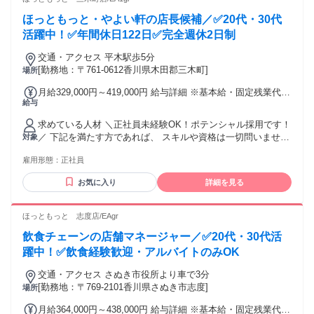
給25万円以上 ・固定給35万円以上
活躍中 ・第ニ新卒歓迎 ・Uターン・Iターン・UIターン歓迎
みが 勤務地の対象となります。 （エリア内では転居を伴う
・社会人未経験歓迎 年齢の条件と理由：あり（例外事由3号の
ほっともっと・やよい軒の店長候補／✅20代・30代
転勤の可能性があります） 「地域密着で働きたい」という方
イ・49歳未満（長期勤続によるキャリア形成のため））
に 合います。 ※希望に応じてコース変更も可能です！（勤続
活躍中！✅年間休日122日✅完全週休2日制
5年以上経過後） ご自身の希望する働き方や家族の状況に応じ
交通・アクセス 平木駅歩5分
て、柔軟に対応検討いたします。 ⭐こんな方が活躍中！⭐ ・
[勤務地：〒761-0612香川県木田郡三木町]
場所
飲食店運営などの管理職、マネージャー ・飲食店、コンビ
ニ、ホテルの店舗責任者 ・居酒屋、カフェ、喫茶店、ラーメ
月給329,000円～419,000円 給与詳細 ※基本給・固定残業代の
ン店のキッチンスタッフ ・食品衛生責任者、調理師、栄養士
給与
総額 基本給：月給 25万8000円 〜 32万8000円 固定残業代：
⭐直近の入社事例⭐ ・学校給食の管理者 ・焼肉屋の店舗スタ
あり 1ヶ月あたり7万1000円 〜 9万1000円（固定残業時間：1
ッフ ・カフェ店の店長補佐 ✅社員の声（男性/2022年中途入
求めている人材 ＼正社員未経験OK！ポテンシャル採用です！
ヶ月あたり35時間） 固定残業時間を超えた勤務時間について
社） ～経験を活かしより大きな舞台で挑戦する～ 地元の飲食
／ 下記を満たす方であれば、 スキルや資格は一切問いません
対象
は別途残業代を支給する 【一律手当】 全員に一律で支払われ
店で約10年ストアマネージャーを務めた後、プレナスに転職
✨ ＜応募条件＞ ✅普通自動車免許（AT限定可） └店舗間で商
る通勤・皆勤・家族手当金額：なし 全員に一律で支払われる
しました。 入社を決めた理由は、大手企業で経験を積みたい
雇用形態：
正社員
材の貸し借りやサポート業務を行う際に、 車での移動が必要
その他手当金額：なし ・それぞれ経験・能力に応じて、 社内
という希望が叶えられることと、選考中の雰囲気がとても良
になる場合があるため必須となります。 ✅高卒以上 ✅49歳未
規定に基づいて決定します。 ・研修店舗および配属店舗は原
お気に入り
詳細を見る
かったからです。 実際に働いてみると、これまでの経験が存
満（長期勤続によるキャリア形成のため） 正社員未経験者や
則、 現住所から通勤可能な店舗で 調整しますが、表記の店舗
分に活かせる環境で、会社全体のサポート体制や方向性が明
社会人デビューの方のご応募歓迎！ これまでの経験は問いま
以外になる 可能性があります。 ・賞与あり ・固定給25万円
確で働きやすさを実感しています。 周囲の人たちが温かく迎
せん。 イチから覚える意欲のある方を応援します！ ✅グロー
ほっともっと 志度店/EAgr
以上
えてくれる雰囲気も心強く、給与やスキルアップの面でも前
バルコース 事業展開エリア全域が勤務地の対象となり、 その
職と比べて大きな成長を感じています。 より良い職場環境を
飲食チェーンの店舗マネージャー／✅20代・30代活
中で転勤の可能性があります。 さまざまな地域で経験を積
みんなでつくり、昇進も視野に入れながら今後も挑戦を続け
み、 スピード感あふれる成長が可能です。 ※希望に応じてコ
躍中！✅飲食経験歓迎・アルバイトのみOK
たいと思います。 ・腰を据えじっくりキャリアを築いていき
ース変更も可能です！（勤続5年以上経過後） ご自身の希望す
たい方！ ・20代・30代活躍中 ・飲食業界経験者が多く活躍
交通・アクセス さぬき市役所より車で3分
る働き方や家族の状況に応じて、柔軟に対応検討いたしま
中！ ・第ニ新卒歓迎 ・Uターン・Iターン・UIターン歓迎 ・
[勤務地：〒769-2101香川県さぬき市志度]
場所
す。 ✅社員の声（男性/2008年中途入社） ～全国各地を飛び
ブランクOK・フリーター歓迎 ・フリーターから正社員を目指
回る面白さと成長～ 入社してからこれまで、九州、東京、群
月給364,000円～438,000円 給与詳細 ※基本給・固定残業代の
すことができます ・社会人未経験歓迎 ・社会人経験10年以上
馬、北海道と、全国各地で働いてきました。 最初は転勤が不