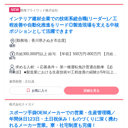
分に活かせる環境で、会社全体のサポート体制や方向性が明
を問わず、 これまでの経験を活かしたい方はお気軽にご応募
以外になる 可能性があります。 ・高収入 ・賞与あり ・固定
確で働きやすさを実感しています。 周囲の人たちが温かく迎
ください。 ✅リージョナルコース 当社が定めた各エリア内の
給25万円以上 ・固定給35万円以上
南海プライウッド株式会社
えてくれる雰囲気も心強く、給与やスキルアップの面でも前
みが 勤務地の対象となります。 （エリア内では転居を伴う
職と比べて大きな成長を感じています。 より良い職場環境を
転勤の可能性があります） 「地域密着で働きたい」という方
インテリア建材企業での技術系総合職(リーダー)／工
みんなでつくり、昇進も視野に入れながら今後も挑戦を続け
に 合います。 ※希望に応じてコース変更も可能です！（勤続
程改善や自動化推進をリード◎製造現場を支える中核
たいと思います。 ・腰を据えじっくりキャリアを築いていき
5年以上経過後） ご自身の希望する働き方や家族の状況に応じ
ポジションとして活躍できます
たい方！ ・20代・30代活躍中 ・飲食業界経験者が多く活躍
て、柔軟に対応検討いたします。 ⭐こんな方が活躍中！⭐ ・
中！ ・第ニ新卒歓迎 ・Uターン・Iターン・UIターン歓迎 ・
飲食店運営などの管理職、マネージャー ・飲食店、コンビ
[勤務地：香川県さぬき市志度]
ブランクOK・フリーター歓迎 ・フリーターから正社員を目指
ニ、ホテルの店舗責任者 ・居酒屋、カフェ、喫茶店、ラーメ
場所
すことができます ・社会人未経験歓迎 ・社会人経験10年以上
ン店のキッチンスタッフ ・食品衛生責任者、調理師、栄養士
歓迎 年齢の条件と理由：あり（例外事由3号のイ・49歳未満
月給300,000円以上 給与: 【年収】500万円-800万円 【月給】
⭐直近の入社事例⭐ ・学校給食の管理者 ・焼肉屋の店舗スタ
（長期勤続によるキャリア形成のため））
給与
300,000円～ 【賞与】年2回 【退職金制度】あり 【その他手
ッフ ・カフェ店の店長補佐 ✅社員の声（男性/2022年中途入
当】通勤手当、残業手当
社） ～経験を活かしより大きな舞台で挑戦する～ 地元の飲食
求める人材: ＜応募条件＞ 第一種運転免許普通自動車 【必
店で約10年ストアマネージャーを務めた後、プレナスに転職
須】 ■製造業における生産技術や工程改善の経験が5年以上あ
対象
しました。 入社を決めた理由は、大手企業で経験を積みたい
る方。 「歩留まり」「リードタイム」等の概念を理解し、
という希望が叶えられることと、選考中の雰囲気がとても良
雇用形態：
正社員
PDCAを回せる方。その他品質管理や調達のご経験も歓迎。 ■
かったからです。 実際に働いてみると、これまでの経験が存
チームリーダーや後輩指導のご経験 ★他業界からの転身者が
分に活かせる環境で、会社全体のサポート体制や方向性が明
お気に入り
詳細を見る
多いため、業界知識のキャッチアップ期間を設けており、安
確で働きやすさを実感しています。 周囲の人たちが温かく迎
心してスタートできる環境です。
えてくれる雰囲気も心強く、給与やスキルアップの面でも前
株式会社ナイガイ
職と比べて大きな成長を感じています。 より良い職場環境を
みんなでつくり、昇進も視野に入れながら今後も挑戦を続け
スポーツ手袋OEMメーカーでの営業・生産管理職／
たいと思います。 ・腰を据えじっくりキャリアを築いていき
年間休日123日・土日祝休み！ものづくりに深く携わ
たい方！ ・20代・30代活躍中 ・飲食業界経験者が多く活躍
れるメーカー営業。寮・社宅制度も完備！
中！ ・第ニ新卒歓迎 ・Uターン・Iターン・UIターン歓迎 ・