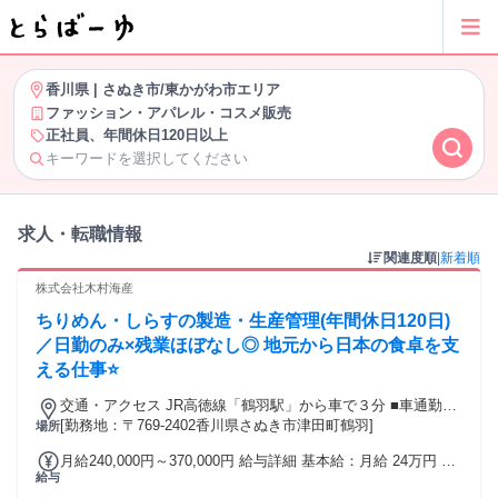
香川県
|
さぬき市/東かがわ市エリア
ファッション・アパレル・コスメ販売
正社員、年間休日120日以上
キーワードを選択してください
求人・転職情報
関連度順
|
新着順
株式会社木村海産
ちりめん・しらすの製造・生産管理(年間休日120日)
／日勤のみ×残業ほぼなし◎ 地元から日本の食卓を支
える仕事⭐
交通・アクセス JR高徳線「鶴羽駅」から車で３分 ■車通勤
OK!
[勤務地：〒769-2402香川県さぬき市津田町鶴羽]
場所
月給240,000円～370,000円 給与詳細 基本給：月給 24万円 〜
給与
37万円 固定残業代：なし 【一律手当】 全員に一律で支払わ