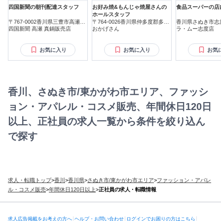
四国新聞の朝刊配達スタッフ
お好み焼&もんじゃ焼屋さんの
食品スーパーの店
ホールスタッフ
〒767-0002香川県三豊市高瀬町
〒764-0026香川県仲多度郡多度
香川県さぬき市志
新名
四国新聞 高瀬 真鍋販売店
津町
おかげさん
ラ・ムー志度店
お気に入り
お気に入り
お気
香川、さぬき市/東かがわ市エリア、ファッシ
ョン・アパレル・コスメ販売、年間休日120日
以上、正社員の求人一覧から条件を絞り込ん
で探す
求人・転職トップ
>
香川
>
香川県
>
さぬき市/東かがわ市エリア
>
ファッション・アパレ
ル・コスメ販売
>
年間休日120日以上
>
正社員の求人・転職情報
求人広告掲載をお考えの方へ
ヘルプ・お問い合わせ
ログインでお困りの方はこちら