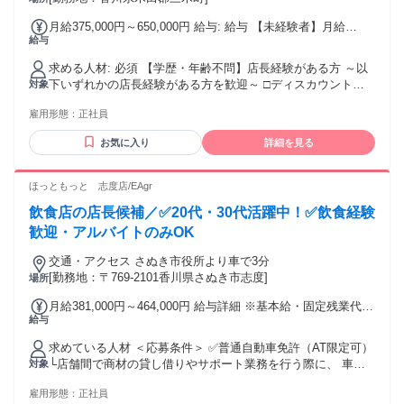
件と理由：あり（例外事由3号のイ・49歳未満（長期勤続によ
望エリアを優先し配属します。 ※エリア内勤務または全国勤
るキャリア形成のため））
月給375,000円～650,000円 給与: 給与 【未経験者】月給
務いずれか希望を選択できます。
給与
206,000円～ 【小売業経験者】月給258,000円～ 【店長経験
者】月給375,000円～650,000円 ※初年度の想定年収：360万
求める人材: 必須 【学歴・年齢不問】店長経験がある方 ～以
円～800万円 ※当社規定の採用基準により、能力、年齢、前
下いずれかの店長経験がある方を歓迎～ □ディスカウントス
対象
職経験によって給与を決定します。 ※試用期間2ヶ月（賃金同
トア □スーパーマーケット □大型ホームセンター □大型アパレ
一） 給与にプラスしてもらえる手当・インセンティブ ◎残業
雇用形態：
正社員
ル店 □スポーツ用品店…他 ★マネジメント経験のある方は優
手当 ◎住宅手当 ◎通勤手当 ◎家族手当 ◎資格手当 ◎職位手
遇いたします ⇒正社員・パート・アルバイト等、雇用形態は
当 ◎単身手当 ◎残業手当（全額支給） ◎深夜手当 ※一部、
お気に入り
詳細を見る
不問
店舗により異なります モデル年収例 年収1000万円 ／ 43歳 ／
上級店長就任／30歳入社 年収900万円 ／ 40歳 ／大型店店長
ほっともっと 志度店/EAgr
就任／40歳入社 年収670万円 ／ 32歳 ／店長就任／31歳入社
※固定残業・みなし残業なし！残業分は1分単位で支給！ （実
飲食店の店長候補／✅20代・30代活躍中！✅飲食経験
績：月平均残業時間13.25h以下）
歓迎・アルバイトのみOK
交通・アクセス さぬき市役所より車で3分
[勤務地：〒769-2101香川県さぬき市志度]
場所
月給381,000円～464,000円 給与詳細 ※基本給・固定残業代の
給与
総額 基本給：月給 29万8000円 〜 36万3000円 固定残業代：
あり 1ヶ月あたり8万3000円 〜 10万1000円（固定残業時間：
求めている人材 ＜応募条件＞ ✅普通自動車免許（AT限定可）
1ヶ月あたり35時間） 固定残業時間を超えた勤務時間につい
└店舗間で商材の貸し借りやサポート業務を行う際に、 車で
対象
ては別途残業代を支給する 【一律手当】 全員に一律で支払わ
の移動が必要になる場合があるため必須となります。 ✅49歳
れる通勤・皆勤・家族手当金額：なし 全員に一律で支払われ
雇用形態：
正社員
未満（長期勤続によるキャリア形成のため） ✅高卒以上 アル
るその他手当金額：なし ・それぞれ経験・能力に応じて、 社