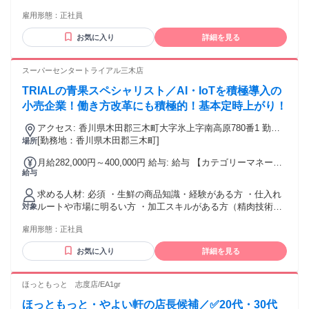
者・鮮魚技術者） ・小売業での経験がある方 歓迎 食品スー
ンセンティブ ◎残業手当 ◎住宅手当 ◎通勤手当 ◎家族手当
雇用形態：
正社員
パーや小売店経験者 中食や百貨店の惣菜コーナー経験者 レス
◎資格手当 ◎職位手当 ◎単身手当 ◎残業手当（全額支給）
トランなどフード業界経験者
◎深夜手当 ※一部、店舗により異なります ※固定残業・みな
お気に入り
詳細を見る
し残業なし！残業分は1分単位で支給！ （実績：月平均残業時
間13.25h以下）
スーパーセンタートライアル三木店
TRIALの青果スペシャリスト／AI・IoTを積極導入の
小売企業！働き方改革にも積極的！基本定時上がり！
アクセス: 香川県木田郡三木町大字氷上字南高原780番1 勤務
地：配属は所在地の都道府県 ※初任地は最寄りの店舗又は希
[勤務地：香川県木田郡三木町]
場所
望エリアを優先し配属します。 ※エリア内勤務または全国勤
月給282,000円～400,000円 給与: 給与 【カテゴリーマネージ
務いずれか希望を選択できます。
給与
ャー採用の場合】 月給282,000円～400,000円 【バイヤー経験
がある方】月給380,000円～ ※当社規定の採用基準により、能
求める人材: 必須 ・生鮮の商品知識・経験がある方 ・仕入れ
力、年齢、 前職経験などを考慮の上、決定いたします。 ※試
ルートや市場に明るい方 ・加工スキルがある方（精肉技術
対象
用期間2ヶ月（賃金同一） 給与にプラスしてもらえる手当・イ
者・鮮魚技術者） ・小売業での経験がある方 歓迎 食品スー
ンセンティブ ◎残業手当 ◎住宅手当 ◎通勤手当 ◎家族手当
雇用形態：
正社員
パーや小売店経験者 中食や百貨店の惣菜コーナー経験者 レス
◎資格手当 ◎職位手当 ◎単身手当 ◎残業手当（全額支給）
トランなどフード業界経験者
◎深夜手当 ※一部、店舗により異なります ※固定残業・みな
お気に入り
詳細を見る
し残業なし！残業分は1分単位で支給！ （実績：月平均残業時
間13.25h以下）
ほっともっと 志度店/EA1gr
ほっともっと・やよい軒の店長候補／✅20代・30代