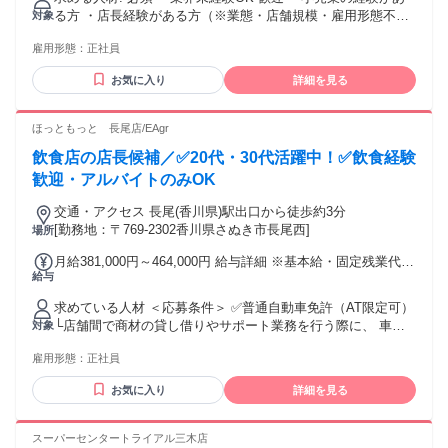
円～800万円 ※当社規定の採用基準により、能力、年齢、前
る方 ・店長経験がある方（※業態・店舗規模・雇用形態不
対象
職経験によって給与を決定します。 ※試用期間2ヶ月（賃金同
問） ・第二新卒歓迎 他のスーパーマーケットやディスカウン
一） 給与にプラスしてもらえる手当・インセンティブ ◎残業
雇用形態：
正社員
トストア、 コンビニやドラッグストア、ホームセンターなど
手当 ◎住宅手当 ◎通勤手当 ◎家族手当 ◎資格手当 ◎職位手
で 勤務した経験がある方も大歓迎！ 。◆。◇。◆。◇。◆。
当 ◎単身手当 ◎残業手当（全額支給） ◎深夜手当 ※一部、
お気に入り
詳細を見る
◇。◆。◇。◆。◇。◆。 着実なキャリアアップ 店長に就任
店舗により異なります モデル年収例 年収1000万円 ／ 43歳 ／
後にもキャリアは続きます。 実力に応じた年収アップや、 エ
上級店長就任／30歳入社 年収900万円 ／ 40歳 ／大型店店長
リアマネージャーや 本社戦略チームへの抜擢などの可能性
ほっともっと 長尾店/EAgr
就任／40歳入社 年収670万円 ／ 32歳 ／店長就任／31歳入社
も。
※固定残業・みなし残業なし！残業分は1分単位で支給！ （実
飲食店の店長候補／✅20代・30代活躍中！✅飲食経験
績：月平均残業時間13.25h以下）
歓迎・アルバイトのみOK
交通・アクセス 長尾(香川県)駅出口から徒歩約3分
[勤務地：〒769-2302香川県さぬき市長尾西]
場所
月給381,000円～464,000円 給与詳細 ※基本給・固定残業代の
給与
総額 基本給：月給 29万8000円 〜 36万3000円 固定残業代：
あり 1ヶ月あたり8万3000円 〜 10万1000円（固定残業時間：
求めている人材 ＜応募条件＞ ✅普通自動車免許（AT限定可）
1ヶ月あたり35時間） 固定残業時間を超えた勤務時間につい
└店舗間で商材の貸し借りやサポート業務を行う際に、 車で
対象
ては別途残業代を支給する 【一律手当】 全員に一律で支払わ
の移動が必要になる場合があるため必須となります。 ✅49歳
れる通勤・皆勤・家族手当金額：なし 全員に一律で支払われ
雇用形態：
正社員
未満（長期勤続によるキャリア形成のため） ✅高卒以上 アル
るその他手当金額：なし ・それぞれ経験・能力に応じて、 社
バイト経験のみでもご応募歓迎！ ホール・キッチンスタッフ
内規定に基づいて決定します。 ・研修店舗および配属店舗は
お気に入り
詳細を見る
や、短時間の調理補助など、 派遣社員、アルバイト、パート
原則、 現住所から通勤可能な店舗で 調整しますが、表記の店
を問わず、 これまでの経験を活かしたい方はお気軽にご応募
舗以外になる 可能性があります。 ・高収入 ・賞与あり ・固
ください。 ✅グローバルコース 事業展開エリア全域が勤務地
スーパーセンタートライアル三木店
定給25万円以上 ・固定給35万円以上