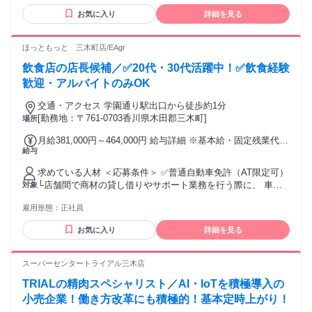
バイト経験のみでもご応募歓迎！ ホール・キッチンスタッフ
内規定に基づいて決定します。 ・研修店舗および配属店舗は
お気に入り
詳細を見る
や、短時間の調理補助など、 派遣社員、アルバイト、パート
原則、 現住所から通勤可能な店舗で 調整しますが、表記の店
を問わず、 これまでの経験を活かしたい方はお気軽にご応募
舗以外になる 可能性があります。 ・高収入 ・賞与あり ・固
ください。 ✅グローバルコース 事業展開エリア全域が勤務地
ほっともっと 三木町店/EAgr
定給25万円以上 ・固定給35万円以上
の対象となり、 その中で転勤の可能性があります。 さまざま
飲食店の店長候補／✅20代・30代活躍中！✅飲食経験
な地域で経験を積み、 スピード感あふれる成長が可能です。
※希望に応じてコース変更も可能です！（勤続5年以上経過
歓迎・アルバイトのみOK
後） ご自身の希望する働き方や家族の状況に応じて、柔軟に
交通・アクセス 学園通り駅出口から徒歩約1分
対応検討いたします。 ⭐こんな方が活躍中！⭐ ・飲食店運営
[勤務地：〒761-0703香川県木田郡三木町]
場所
などの管理職、マネージャー ・飲食店、コンビニ、ホテルの
店舗責任者 ・居酒屋、カフェ、喫茶店、ラーメン店のキッチ
月給381,000円～464,000円 給与詳細 ※基本給・固定残業代の
ンスタッフ ・食品衛生責任者、調理師、栄養士 ⭐直近の入社
給与
総額 基本給：月給 29万8000円 〜 36万3000円 固定残業代：
事例⭐ ・学校給食の管理者 ・焼肉屋の店舗スタッフ ・カフェ
あり 1ヶ月あたり8万3000円 〜 10万1000円（固定残業時間：
店の店長補佐 ✅社員の声（男性/2008年中途入社） ～全国各
求めている人材 ＜応募条件＞ ✅普通自動車免許（AT限定可）
1ヶ月あたり35時間） 固定残業時間を超えた勤務時間につい
地を飛び回る面白さと成長～ 入社してからこれまで、九州、
└店舗間で商材の貸し借りやサポート業務を行う際に、 車で
対象
ては別途残業代を支給する 【一律手当】 全員に一律で支払わ
東京、群馬、北海道と、全国各地で働いてきました。 最初は
の移動が必要になる場合があるため必須となります。 ✅49歳
れる通勤・皆勤・家族手当金額：なし 全員に一律で支払われ
転勤が不安でしたが、いざ行ってみると、新しい人や文化に
雇用形態：
正社員
未満（長期勤続によるキャリア形成のため） ✅高卒以上 アル
るその他手当金額：なし ・それぞれ経験・能力に応じて、 社
触れる機会が本当に楽しく、地域ごとの働き方の違いを肌で
バイト経験のみでもご応募歓迎！ ホール・キッチンスタッフ
内規定に基づいて決定します。 ・研修店舗および配属店舗は
お気に入り
詳細を見る
感じられるのが刺激的でした。 会社が社宅を用意してくれる
や、短時間の調理補助など、 派遣社員、アルバイト、パート
原則、 現住所から通勤可能な店舗で 調整しますが、表記の店
ので生活の不安もなく、プライベートでは趣味のグルメや野
を問わず、 これまでの経験を活かしたい方はお気軽にご応募
舗以外になる 可能性があります。 ・高収入 ・賞与あり ・固
球観戦も満喫しています。 北海道では店舗運営が寒冷地仕様
ください。 ✅グローバルコース 事業展開エリア全域が勤務地
スーパーセンタートライアル三木店
定給25万円以上 ・固定給35万円以上
ならではの工夫が必要だったり、東京では時間との戦いを経
の対象となり、 その中で転勤の可能性があります。 さまざま
験したりと、一つひとつが貴重な学びになっています。 どの
TRIALの精肉スペシャリスト／AI・IoTを積極導入の
な地域で経験を積み、 スピード感あふれる成長が可能です。
土地でも新しいことに挑戦し続けられる環境に感謝していま
※希望に応じてコース変更も可能です！（勤続5年以上経過
小売企業！働き方改革にも積極的！基本定時上がり！
す。 ・腰を据えじっくりキャリアを築いていきたい方！ ・20
後） ご自身の希望する働き方や家族の状況に応じて、柔軟に