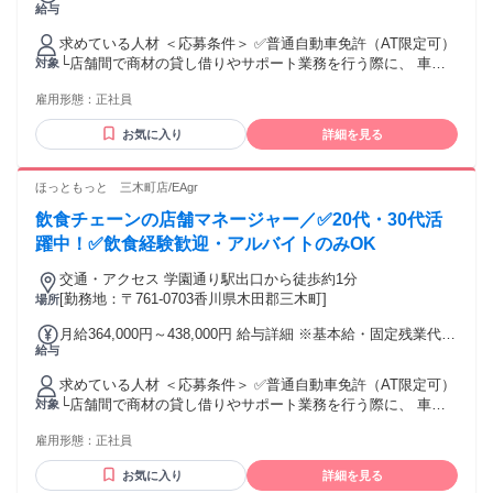
給与
総額 基本給：月給 28万5000円 〜 34万3000円 固定残業代：
歓迎 年齢の条件と理由：あり（例外事由3号のイ・49歳未満
安でしたが、いざ行ってみると、新しい人や文化に触れる機
あり 1ヶ月あたり7万9000円 〜 9万5000円（固定残業時間：1
（長期勤続によるキャリア形成のため））
会が本当に楽しく、地域ごとの働き方の違いを肌で感じられ
求めている人材 ＜応募条件＞ ✅普通自動車免許（AT限定可）
ヶ月あたり35時間） 固定残業時間を超えた勤務時間について
るのが刺激的でした。 会社が社宅を用意してくれるので生活
└店舗間で商材の貸し借りやサポート業務を行う際に、 車で
対象
は別途残業代を支給する 【一律手当】 全員に一律で支払われ
の不安もなく、プライベートでは趣味のグルメや野球観戦も
の移動が必要になる場合があるため必須となります。 ✅49歳
る通勤・皆勤・家族手当金額：なし 全員に一律で支払われる
満喫しています。 北海道では店舗運営が寒冷地仕様ならでは
雇用形態：
正社員
未満（長期勤続によるキャリア形成のため） ✅高卒以上 アル
その他手当金額：なし ・それぞれ経験・能力に応じて、 社内
の工夫が必要だったり、東京では時間との戦いを経験したり
バイト経験のみでもご応募歓迎！ ホール・キッチンスタッフ
規定に基づいて決定します。 ・研修店舗および配属店舗は原
お気に入り
詳細を見る
と、一つひとつが貴重な学びになっています。 どの土地でも
や、短時間の調理補助など、 派遣社員、アルバイト、パート
則、 現住所から通勤可能な店舗で 調整しますが、表記の店舗
新しいことに挑戦し続けられる環境に感謝しています。 ・腰
を問わず、 これまでの経験を活かしたい方はお気軽にご応募
以外になる 可能性があります。 ・高収入 ・賞与あり ・固定
を据えじっくりキャリアを築いていきたい方！ ・20代・30代
ください。 ✅リージョナルコース 当社が定めた各エリア内の
ほっともっと 三木町店/EAgr
給25万円以上 ・固定給35万円以上
活躍中 ・第ニ新卒歓迎 ・Uターン・Iターン・UIターン歓迎
みが 勤務地の対象となります。 （エリア内では転居を伴う
・社会人未経験歓迎 年齢の条件と理由：あり（例外事由3号の
飲食チェーンの店舗マネージャー／✅20代・30代活
転勤の可能性があります） 「地域密着で働きたい」という方
イ・49歳未満（長期勤続によるキャリア形成のため））
に 合います。 ※希望に応じてコース変更も可能です！（勤続
躍中！✅飲食経験歓迎・アルバイトのみOK
5年以上経過後） ご自身の希望する働き方や家族の状況に応じ
交通・アクセス 学園通り駅出口から徒歩約1分
て、柔軟に対応検討いたします。 ⭐こんな方が活躍中！⭐ ・
[勤務地：〒761-0703香川県木田郡三木町]
場所
飲食店運営などの管理職、マネージャー ・飲食店、コンビ
ニ、ホテルの店舗責任者 ・居酒屋、カフェ、喫茶店、ラーメ
月給364,000円～438,000円 給与詳細 ※基本給・固定残業代の
ン店のキッチンスタッフ ・食品衛生責任者、調理師、栄養士
給与
総額 基本給：月給 28万5000円 〜 34万3000円 固定残業代：
⭐直近の入社事例⭐ ・学校給食の管理者 ・焼肉屋の店舗スタ
あり 1ヶ月あたり7万9000円 〜 9万5000円（固定残業時間：1
ッフ ・カフェ店の店長補佐 ✅社員の声（男性/2022年中途入
求めている人材 ＜応募条件＞ ✅普通自動車免許（AT限定可）
ヶ月あたり35時間） 固定残業時間を超えた勤務時間について
社） ～経験を活かしより大きな舞台で挑戦する～ 地元の飲食
└店舗間で商材の貸し借りやサポート業務を行う際に、 車で
対象
は別途残業代を支給する 【一律手当】 全員に一律で支払われ
店で約10年ストアマネージャーを務めた後、プレナスに転職
の移動が必要になる場合があるため必須となります。 ✅49歳
る通勤・皆勤・家族手当金額：なし 全員に一律で支払われる
しました。 入社を決めた理由は、大手企業で経験を積みたい
雇用形態：
正社員
未満（長期勤続によるキャリア形成のため） ✅高卒以上 アル
その他手当金額：なし ・それぞれ経験・能力に応じて、 社内
という希望が叶えられることと、選考中の雰囲気がとても良
バイト経験のみでもご応募歓迎！ ホール・キッチンスタッフ
規定に基づいて決定します。 ・研修店舗および配属店舗は原
お気に入り
詳細を見る
かったからです。 実際に働いてみると、これまでの経験が存
や、短時間の調理補助など、 派遣社員、アルバイト、パート
則、 現住所から通勤可能な店舗で 調整しますが、表記の店舗