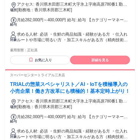
代・30代活躍中 ・飲食業界経験者が多く活躍中！ ・第ニ新卒
アクセス: 香川県木田郡三木町大字氷上字南高原780番1 勤務
対応検討いたします。 ⭐こんな方が活躍中！⭐ ・飲食店運営
歓迎 ・Uターン・Iターン・UIターン歓迎 ・ブランクOK・フ
地：配属は所在地の都道府県 ※初任地は最寄りの店舗又は希
[勤務地：香川県木田郡三木町]
場所
などの管理職、マネージャー ・飲食店、コンビニ、ホテルの
リーター歓迎 ・フリーターから正社員を目指すことができま
望エリアを優先し配属します。 ※エリア内勤務または全国勤
店舗責任者 ・居酒屋、カフェ、喫茶店、ラーメン店のキッチ
月給282,000円～400,000円 給与: 給与 【カテゴリーマネージ
す ・社会人未経験歓迎 ・社会人経験10年以上歓迎 年齢の条
務いずれか希望を選択できます。
ンスタッフ ・食品衛生責任者、調理師、栄養士 ⭐直近の入社
給与
ャー採用の場合】 月給282,000円～400,000円 【バイヤー経験
件と理由：あり（例外事由3号のイ・49歳未満（長期勤続によ
事例⭐ ・学校給食の管理者 ・焼肉屋の店舗スタッフ ・カフェ
がある方】月給380,000円～ ※当社規定の採用基準により、能
るキャリア形成のため））
店の店長補佐 ✅社員の声（男性/2008年中途入社） ～全国各
求める人材: 必須 ・生鮮の商品知識・経験がある方 ・仕入れ
力、年齢、 前職経験などを考慮の上、決定いたします。 ※試
地を飛び回る面白さと成長～ 入社してからこれまで、九州、
ルートや市場に明るい方 ・加工スキルがある方（精肉技術
対象
用期間2ヶ月（賃金同一） 給与にプラスしてもらえる手当・イ
東京、群馬、北海道と、全国各地で働いてきました。 最初は
者・鮮魚技術者） ・小売業での経験がある方 歓迎 食品スー
ンセンティブ ◎残業手当 ◎住宅手当 ◎通勤手当 ◎家族手当
転勤が不安でしたが、いざ行ってみると、新しい人や文化に
雇用形態：
正社員
パーや小売店経験者 中食や百貨店の惣菜コーナー経験者 レス
◎資格手当 ◎職位手当 ◎単身手当 ◎残業手当（全額支給）
触れる機会が本当に楽しく、地域ごとの働き方の違いを肌で
トランなどフード業界経験者
◎深夜手当 ※一部、店舗により異なります ※固定残業・みな
お気に入り
詳細を見る
感じられるのが刺激的でした。 会社が社宅を用意してくれる
し残業なし！残業分は1分単位で支給！ （実績：月平均残業時
ので生活の不安もなく、プライベートでは趣味のグルメや野
間13.25h以下）
球観戦も満喫しています。 北海道では店舗運営が寒冷地仕様
スーパーセンタートライアル三木店
ならではの工夫が必要だったり、東京では時間との戦いを経
験したりと、一つひとつが貴重な学びになっています。 どの
TRIALの惣菜スペシャリスト／AI・IoTを積極導入の
土地でも新しいことに挑戦し続けられる環境に感謝していま
小売企業！働き方改革にも積極的！基本定時上がり！
す。 ・腰を据えじっくりキャリアを築いていきたい方！ ・20
代・30代活躍中 ・飲食業界経験者が多く活躍中！ ・第ニ新卒
アクセス: 香川県木田郡三木町大字氷上字南高原780番1 勤務
歓迎 ・Uターン・Iターン・UIターン歓迎 ・ブランクOK・フ
地：配属は所在地の都道府県 ※初任地は最寄りの店舗又は希
[勤務地：香川県木田郡三木町]
場所
リーター歓迎 ・フリーターから正社員を目指すことができま
望エリアを優先し配属します。 ※エリア内勤務または全国勤
月給282,000円～400,000円 給与: 給与 【カテゴリーマネージ
す ・社会人未経験歓迎 ・社会人経験10年以上歓迎 年齢の条
務いずれか希望を選択できます。
給与
ャー採用の場合】 月給282,000円～400,000円 【バイヤー経験
件と理由：あり（例外事由3号のイ・49歳未満（長期勤続によ
がある方】月給380,000円～ ※当社規定の採用基準により、能
るキャリア形成のため））
求める人材: 必須 ・生鮮の商品知識・経験がある方 ・仕入れ
力、年齢、 前職経験などを考慮の上、決定いたします。 ※試
ルートや市場に明るい方 ・加工スキルがある方（精肉技術
対象
用期間2ヶ月（賃金同一） 給与にプラスしてもらえる手当・イ