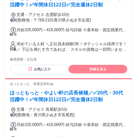
活躍中！✅年間休日122日✅完全週休2日制
交通・アクセス 志度駅歩10分
[勤務地：〒769-2101香川県さぬき市志度]
場所
月給329,000円～419,000円 給与詳細 ※基本給・固定残業代の
給与
総額 基本給：月給 25万8000円 〜 32万8000円 固定残業代：
あり 1ヶ月あたり7万1000円 〜 9万1000円（固定残業時間：1
求めている人材 ＼正社員未経験OK！ポテンシャル採用です！
ヶ月あたり35時間） 固定残業時間を超えた勤務時間について
／ 下記を満たす方であれば、 スキルや資格は一切問いません
対象
は別途残業代を支給する 【一律手当】 全員に一律で支払われ
✨ ＜応募条件＞ ✅普通自動車免許（AT限定可） └店舗間で商
る通勤・皆勤・家族手当金額：なし 全員に一律で支払われる
雇用形態：
正社員
材の貸し借りやサポート業務を行う際に、 車での移動が必要
その他手当金額：なし ・それぞれ経験・能力に応じて、 社内
になる場合があるため必須となります。 ✅高卒以上 ✅49歳未
規定に基づいて決定します。 ・研修店舗および配属店舗は原
お気に入り
詳細を見る
満（長期勤続によるキャリア形成のため） 正社員未経験者や
則、 現住所から通勤可能な店舗で 調整しますが、表記の店舗
社会人デビューの方のご応募歓迎！ これまでの経験は問いま
以外になる 可能性があります。 ・賞与あり ・固定給25万円
せん。 イチから覚える意欲のある方を応援します！ ✅グロー
ほっともっと 長尾店/EA1gr
以上
バルコース 事業展開エリア全域が勤務地の対象となり、 その
ほっともっと・やよい軒の店長候補／✅20代・30代
中で転勤の可能性があります。 さまざまな地域で経験を積
み、 スピード感あふれる成長が可能です。 ※希望に応じてコ
活躍中！✅年間休日122日✅完全週休2日制
ース変更も可能です！（勤続5年以上経過後） ご自身の希望す
交通・アクセス 長尾駅歩5分
る働き方や家族の状況に応じて、柔軟に対応検討いたしま
[勤務地：香川県さぬき市長尾西]
場所
す。 ✅社員の声（男性/2008年中途入社） ～全国各地を飛び
回る面白さと成長～ 入社してからこれまで、九州、東京、群
月給329,000円～419,000円 給与詳細 ※基本給・固定残業代の
馬、北海道と、全国各地で働いてきました。 最初は転勤が不
給与
総額 基本給：月給 25万8000円 〜 32万8000円 固定残業代：
安でしたが、いざ行ってみると、新しい人や文化に触れる機
あり 1ヶ月あたり7万1000円 〜 9万1000円（固定残業時間：1