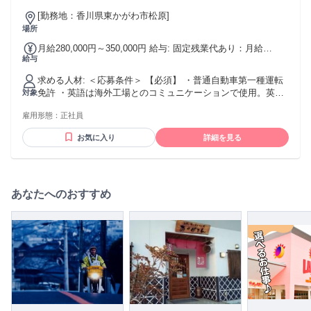
ブランクOK・フリーター歓迎 ・フリーターから正社員を目指
[勤務地：香川県東かがわ市松原]
すことができます ・社会人未経験歓迎 ・社会人経験10年以上
場所
歓迎 年齢の条件と理由：あり（例外事由3号のイ・49歳未満
（長期勤続によるキャリア形成のため））
月給280,000円～350,000円 給与: 固定残業代あり：月給
給与
￥280,000 〜 ￥350,000は1か月当たりの固定残業代
￥54,703〜￥60,362（30時間相当分）を含む。30時間を超え
求める人材: ＜応募条件＞ 【必須】 ・普通自動車第一種運転
る残業代は追加で支給する。 【年収】400万円-500万円程度
免許 ・英語は海外工場とのコミュニケーションで使用。英語
対象
【月給】280,000円-350,000円 基本給：225,297円-289,638円
に抵抗がなく、メールの読み書きや簡単なコミュニケーショ
みなし残業代：54,703円-60,362円（月30時間分） 【昇給】年
雇用形態：
正社員
ンができるレベル。 【歓迎】 ・英語力（TOEIC600点～）を
1回（2月） 【賞与】年2回（前年度実績2ヵ月） 【退職金制
お持ちの方 ・貿易実務の知識 ・高い語学力（インドネシア
度】あり（勤続3年以上） 【その他手当】通勤手当、残業手当
お気に入り
詳細を見る
語・ミャンマー語）をお持ちの方 【必須】 ・営業または生産
管理の実務経験 【歓迎】 ・海外工場での生産に関わった実務
経験 ・繊維業界等での実務経験 ・スポーツ、アウトドアを実
際に楽しんでいる方 ・採用試験では英語力を確認しますが、
中学英語程度をベースに、海外とのやり取りに前向きに取り
あなたへのおすすめ
組める姿勢