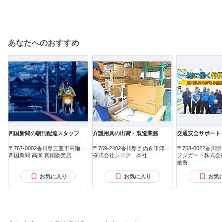
あなたへのおすすめ
四国新聞の朝刊配達スタッフ
介護用具の出荷・製造業務
交通安全サポート
〒767-0002香川県三豊市高瀬町
〒769-2402香川県さぬき市津田
〒768-0022香
新名
四国新聞 高瀬 真鍋販売店
町鶴羽
株式会社シコク 本社
町
フジガード株式会
業所
お気に入り
お気に入り
お気