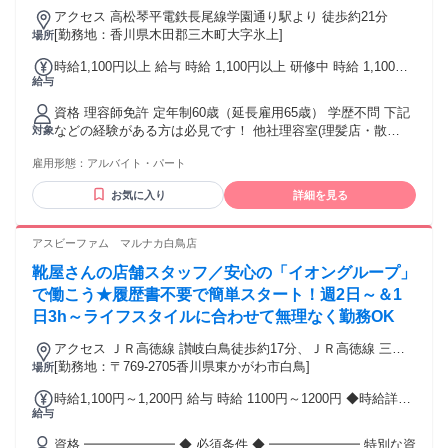
アクセス 高松琴平電鉄長尾線学園通り駅より 徒歩約21分
[勤務地：香川県木田郡三木町大字氷上]
場所
時給1,100円以上 給与 時給 1,100円以上 研修中 時給 1,100円
給与
以上（研修期間 6 ヶ月）
資格 理容師免許 定年制60歳（延長雇用65歳） 学歴不問 下記
などの経験がある方は必見です！ 他社理容室(理髪店・散
対象
髪)・ヘアカット専門店・ヘアカラー専門店などで、理容師 ス
雇用形態：
アルバイト・パート
タイリストなど
お気に入り
詳細を見る
アスビーファム マルナカ白鳥店
靴屋さんの店舗スタッフ／安心の「イオングループ」
で働こう★履歴書不要で簡単スタート！週2日～＆1
日3h～ライフスタイルに合わせて無理なく勤務OK
アクセス ＪＲ高徳線 讃岐白鳥徒歩約17分、ＪＲ高徳線 三本
松（香川県）徒歩約28分、ＪＲ高徳線 丹生徒歩約65分 「讃岐
[勤務地：〒769-2705香川県東かがわ市白鳥]
場所
白鳥」駅より徒歩20分
時給1,100円～1,200円 給与 時給 1100円～1200円 ◆時給詳細
給与
【平日・土】17時迄…1100円/17時～20時…1150円/20時以
降…1150円 【日・祝日】17時迄…1100円/17時～20時…1200
資格 ━━━━━━━ ◆ 必須条件 ◆ ━━━━━━━ 特別な資