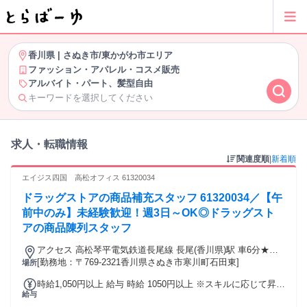
香川県
|
さぬき市/東かがわ市エリア
ファッション・アパレル・コスメ販売
アルバイト・パート、髪型自由
キーワードを選択してください
求人・転職情報
関連度順
|
新着順
エイジス四国 高松オフィス 61320034
ドラッグストアの商品補充スタッフ 61320034／【午
前中のみ】未経験歓迎！週3日～OK◎ドラッグスト
アの商品陳列スタッフ
アクセス 高松琴平電気鉄道長尾線 長尾(香川県)駅 車6分★マ
イカー通勤可能
[勤務地：〒769-2321香川県さぬき市寒川町石田東]
場所
時給1,050円以上 給与 時給 1050円以上 ※スキルに応じて昇給
給与
有 交通費：交通費支給 上限30,000円/月 【公共交通機関】