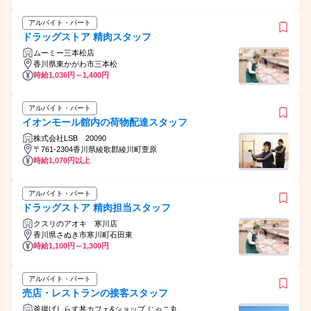
アルバイト・パート
ドラッグストア 精肉スタッフ
ムーミー三本松店
香川県東かがわ市三本松
時給1,036円～1,400円
アルバイト・パート
イオンモール館内の荷物配達スタッフ
株式会社LSB 20090
〒761-2304香川県綾歌郡綾川町萱原
時給1,070円以上
アルバイト・パート
ドラッグストア 精肉担当スタッフ
クスリのアオキ 寒川店
香川県さぬき市寒川町石田東
時給1,100円～1,300円
アルバイト・パート
売店・レストランの接客スタッフ
釜揚げしらす丼カフェ&ショップ じゃこ丸