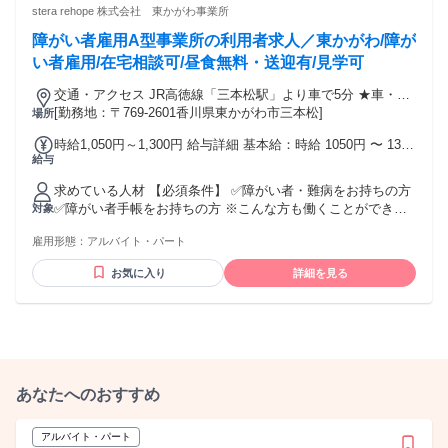
と両立する学生さん ・趣味を優先しながら働くフリーター ・
stera rehope 株式会社 東かがわ事業所
健康維持のために短時間で働くシニア...など。
障がい者雇用A型事業所の利用者求人／東かがわ/障が
い者雇用/在宅相談可/昼食無料・送迎有/見学可
交通・アクセス JR高徳線「三本松駅」より車で5分 ★車・バ
イク通勤OK
[勤務地：〒769-2601香川県東かがわ市三本松]
場所
時給1,050円～1,300円 給与詳細 基本給：時給 1050円 〜 1300
給与
円
求めている人材 【必須条件】 ✅障がい者・難病をお持ちの方
✅障がい者手帳をお持ちの方 ※こんな方も働くことができま
対象
す！ ・医師からの診断書がある方 ・通院証明を持っている方
雇用形態：
アルバイト・パート
お気に入り
詳細を見る
あなたへのおすすめ
アルバイト・パート