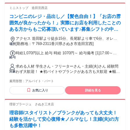
ます！ ・家事の合間に働く主婦パートさん ・学業やサークル
と両立する学生さん ・趣味を優先しながら働くフリーター ・
ミニストップ 造田宮西店
健康維持のために短時間で働くシニア...など。
コンビニのレジ・品出し／【髪色自由！】「お店の雰
囲気が良かったから！」実際にお店を利用したことの
ある方からもご応募頂いています♪募集シフトの中か
らまずは好きな時間をお選びください☆
アクセス 造田駅より徒歩15分、長尾駅より車で6分、オレン
ジタウン駅より車で6分 ★その他のアクセス可能駅/オレンジ
[勤務地：〒769-2311香川県さぬき市造田宮西]
場所
タウン駅、公文明駅、井戸駅 ★県道3号線沿い、造田宮西交差
時給1,070円以上 給与 時給 1070円～ 給与備考 [1]17:00～
点そば
給与
22:00/1070円～ ※研修14日間/同時給 ※高校生可 ※給与は口
座振込のみ 契約期間 長期勤務できる方歓迎！
求める人材 学生さん・フリーターさん・主婦(夫)さん 経験問
わず大歓迎！ ★初バイトやブランクがある方も大歓迎 ★幅広
対象
い年代のスタッフが活躍中です！
雇用形態：
アルバイト・パート
お気に入り
詳細を見る
理容プラージュ さぬき三木店
理容師/スタイリスト／ブランクがあっても大丈夫！
経験を活かして安心復帰★ノルマなし！主婦(夫)の方
も多数活躍中！