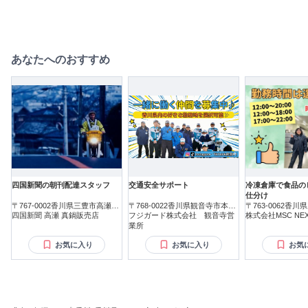
あなたへのおすすめ
四国新聞の朝刊配達スタッフ
交通安全サポート
冷凍倉庫で食品の
仕分け
〒767-0002香川県三豊市高瀬町
〒768-0022香川県観音寺市本大
〒763-0062香
新名
四国新聞 高瀬 真鍋販売店
町
フジガード株式会社 観音寺営
株式会社MSC NEX
業所
お気に入り
お気に入り
お気