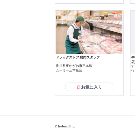
ドラッグストア 精肉スタッフ
午
店
香川県東かがわ市三本松
〒
ムーミー三本松店
ワ
お気に入り