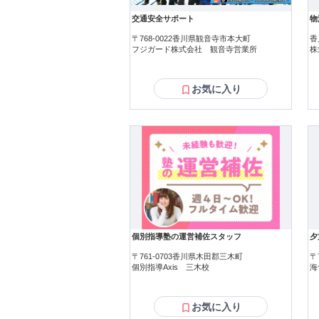
交通安全サポート
物
〒768-0022香川県観音寺市本大町
香
フジガード株式会社 観音寺営業所
株
お気に入り
個別指導塾の運営補佐スタッフ
夕
〒761-0703香川県木田郡三木町
〒
個別指導Axis 三木校
海
お気に入り