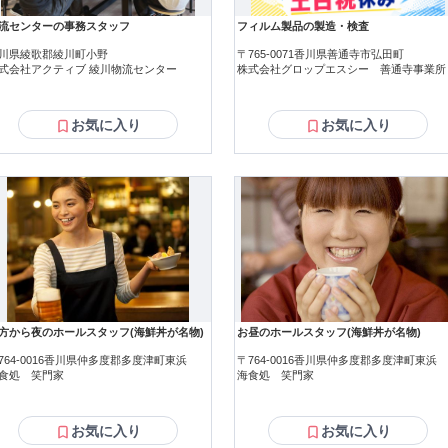
流センターの事務スタッフ
フィルム製品の製造・検査
川県綾歌郡綾川町小野
〒765-0071香川県善通寺市弘田町
式会社アクティブ 綾川物流センター
株式会社グロップエスシー 善通寺事業所
お気に入り
お気に入り
方から夜のホールスタッフ(海鮮丼が名物)
お昼のホールスタッフ(海鮮丼が名物)
764-0016香川県仲多度郡多度津町東浜
〒764-0016香川県仲多度郡多度津町東浜
食処 笑門家
海食処 笑門家
お気に入り
お気に入り