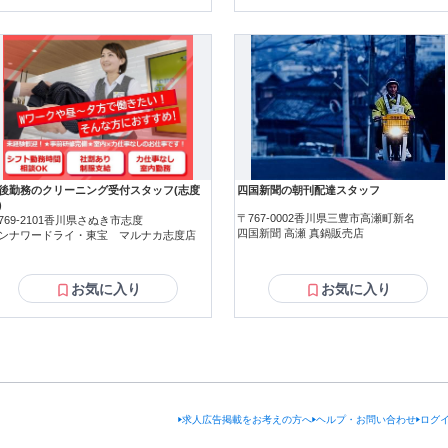
後勤務のクリーニング受付スタッフ(志度
四国新聞の朝刊配達スタッフ
)
〒767-0002香川県三豊市高瀬町新名
769-2101香川県さぬき市志度
四国新聞 高瀬 真鍋販売店
ンナワードライ・東宝 マルナカ志度店
お気に入り
お気に入り
求人広告掲載をお考えの方へ
ヘルプ・お問い合わせ
ログ