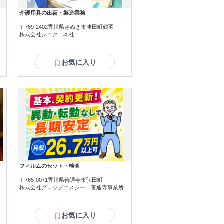
介護用具の出荷・製造業務
〒769-2402香川県さぬき市津田町鶴羽
株式会社シコク 本社
お気に入り
フィルムのセット・検査
〒765-0071香川県善通寺市弘田町
株式会社グロップエスシー 善通寺事業所
お気に入り