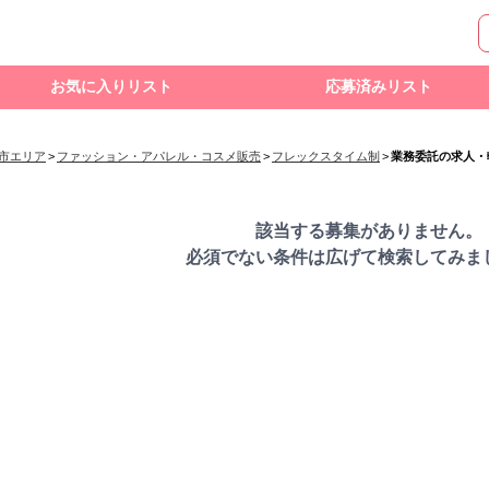
お気に入りリスト
応募済みリスト
わ市エリア
>
ファッション・アパレル・コスメ販売
>
フレックスタイム制
>
業務委託の求人・
該当する募集がありません。
必須でない条件は広げて検索してみま