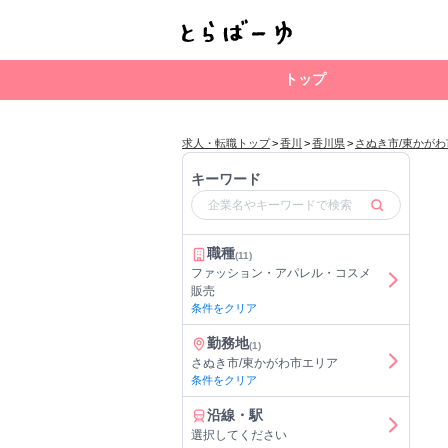
トップ
求人・転職トップ
>
香川
>
香川県
>
さぬき市/東かが
キーワード
職種
(11)
ファッション・アパレル・コスメ
販売
条件をクリア
勤務地
(1)
さぬき市/東かがわ市エリア
条件をクリア
沿線・駅
選択してください