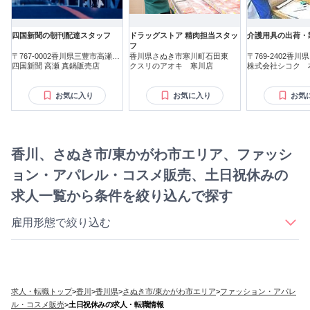
四国新聞の朝刊配達スタッフ
ドラッグストア 精肉担当スタッ
介護用具の出荷・
フ
〒767-0002香川県三豊市高瀬町
香川県さぬき市寒川町石田東
〒769-2402香
新名
四国新聞 高瀬 真鍋販売店
クスリのアオキ 寒川店
町鶴羽
株式会社シコク 
お気に入り
お気に入り
お気
香川、さぬき市/東かがわ市エリア、ファッシ
ョン・アパレル・コスメ販売、土日祝休みの
求人一覧から条件を絞り込んで探す
雇用形態で絞り込む
｜
｜
｜
｜
正社員
契約社員
アルバイト・パート
派遣社員
業務委託
求人・転職トップ
>
香川
>
香川県
>
さぬき市/東かがわ市エリア
>
ファッション・アパレ
ル・コスメ販売
>
土日祝休みの求人・転職情報