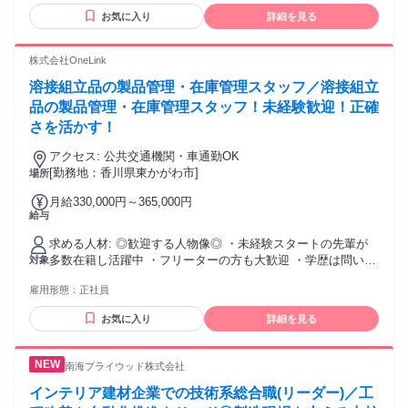
お気に入り
詳細を見る
株式会社OneLink
溶接組立品の製品管理・在庫管理スタッフ／溶接組立
品の製品管理・在庫管理スタッフ！未経験歓迎！正確
さを活かす！
アクセス: 公共交通機関・車通勤OK
[勤務地：香川県東かがわ市]
場所
月給330,000円～365,000円
給与
求める人材: ◎歓迎する人物像◎ ・未経験スタートの先輩が
多数在籍し活躍中 ・フリーターの方も大歓迎 ・学歴は問いま
対象
せん ・ブランクがある方も応募可能 ・40歳未満の方（例外事
雇用形態：
正社員
由3号のイ） 若年層の長期キャリア形成のため
お気に入り
詳細を見る
南海プライウッド株式会社
インテリア建材企業での技術系総合職(リーダー)／工