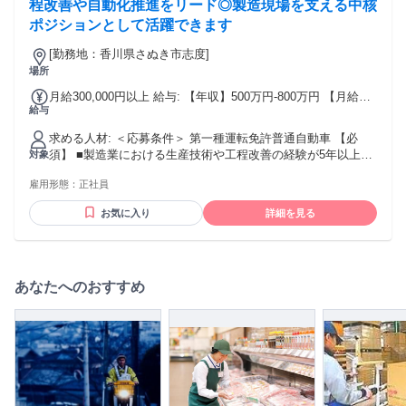
程改善や自動化推進をリード◎製造現場を支える中核
ポジションとして活躍できます
[勤務地：香川県さぬき市志度]
場所
月給300,000円以上 給与: 【年収】500万円-800万円 【月給】
給与
300,000円～ 【賞与】年2回 【退職金制度】あり 【その他手
当】通勤手当、残業手当
求める人材: ＜応募条件＞ 第一種運転免許普通自動車 【必
須】 ■製造業における生産技術や工程改善の経験が5年以上あ
対象
る方。 「歩留まり」「リードタイム」等の概念を理解し、
雇用形態：
正社員
PDCAを回せる方。その他品質管理や調達のご経験も歓迎。 ■
チームリーダーや後輩指導のご経験 ★他業界からの転身者が
お気に入り
詳細を見る
多いため、業界知識のキャッチアップ期間を設けており、安
心してスタートできる環境です。
あなたへのおすすめ