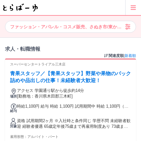
ファッション・アパレル・コスメ販売、さぬき市/東かがわ市エリ
求人・転職情報
関連度順
|
新着順
スーパーセンタートライアル三木店
青果スタッフ／【青果スタッフ】野菜や果物のパック
詰めや品出しの仕事！未経験者大歓迎！
アクセス 学園通り駅から徒歩約14分
[勤務地：香川県木田郡三木町]
場所
時給1,100円 給与 時給 1,100円 試用期間中 時給 1,100円（試
給与
用期間 2 ヶ月） 土日祝 時給100円UP 5～7時 時給200円UP 7
～9時 時給150円UP 16～22時 時給200円UP
資格 試用期間2ヶ月 ※入社時と条件同じ 学歴不問 未経験者歓
迎 経験者優遇 65歳定年後75歳まで再雇用制度あり 73歳まで
対象
新規応募可。 （1年毎に更新条件あり）
雇用形態：
アルバイト・パート