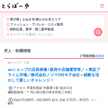
香川県
|
さぬき市/東かがわ市エリア
ファッション・アパレル・コスメ販売
契約社員、新卒・第二新卒歓迎
キーワードを選択してください
求人・転職情報
関連度順
|
新着順
auショップ 三木
auショップの店長候補 / 販売や店舗運営等／＜東証プ
ライム市場／株式会社ノジマ100％子会社＞経験を活
かして新しいチャレンジ！
アクセス 琴電長尾線 学園通り駅 徒歩11分
[勤務地：〒761-0612香川県木田郡三木町]
場所
月給270,000円～350,000円 給与 月給 27万円～35万円 （一律
給与
手当を含む） 給与は能力、経験、選考結果を考慮の上、決定