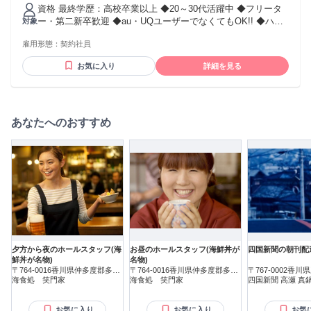
いたします。 ＜社歴や年齢関係なく昇給・昇進も！＞ 早期に
資格 最終学歴：高校卒業以上 ◆20～30代活躍中 ◆フリータ
ステップアップも可能です。 あなたの頑張りは公正に評価し
ー・第二新卒歓迎 ◆au・UQユーザーでなくてもOK!! ◆ハロ
対象
ます。 交通費：交通費支給 ※交通費は月額10万円まで
ーワークで求職中の方も歓迎 ※状況によりご自宅から通える
雇用形態：
契約社員
範囲での店舗異動があります。 【こんな方にピッタリ！】 ・
常に成長を求め、自ら考え行動できる方 ・変化をチャンスと
お気に入り
詳細を見る
捉え、失敗を恐れず挑戦できる方 ・お客様に新しい喜びや感
動を届けることにやりがいを感じる方 ・チームワークを大切
にしながらも、自律的に仕事を進められる方 ・誠実に責任を
持って業務に取り組める方
あなたへのおすすめ
夕方から夜のホールスタッフ(海
お昼のホールスタッフ(海鮮丼が
四国新聞の朝刊配
鮮丼が名物)
名物)
〒764-0016香川県仲多度郡多度
〒764-0016香川県仲多度郡多度
〒767-0002香
津町東浜
海食処 笑門家
津町東浜
海食処 笑門家
新名
四国新聞 高瀬 真
お気に入り
お気に入り
お気