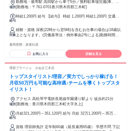
勤務地・最寄駅 高田駅から車で5分／無料駐車場完備(車、バ
イク、自転車OK)
[勤務地：〒761-0701香川県木田郡三木町]
場所
時給1,200円 給与 【給与】 時給 1,200円 時給1,200円 交通費
給与
規定支給
経験・資格 深夜(22時から翌5時)を含むお仕事の場合は18歳以
上となります。(労働基準法・例外事由2号による)勤務時間を
対象
ご確認ください。
雇用形態：
派遣社員
お気に入り
詳細を見る
理容プラージュ さぬき三木店
トップスタイリスト/理容／実力でしっかり稼げる！
月収50万円も可能な高待遇♪チームを導くトップスタ
イリスト！
アクセス 高松琴平電鉄長尾線学園通り駅より 徒歩約21分
[勤務地：香川県木田郡三木町大字氷上]
場所
月給321,200円～351,120円 給与 月給 32万1,200円～35万
給与
1,120円 固定残業時間（トータル） 44時間/月 残業代 8万300
円～8万7,780円 研修中 月給 32万1,200円～35万1,120円（研
資格 理容師免許 定年制60歳（延長雇用65歳） 学歴不問 下記
修期間 6 ヶ月） 研修中 固定残業時間（トータル） 44時間/月