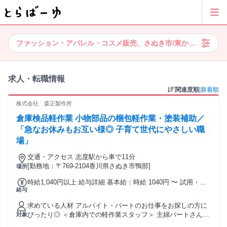
ファッション・アパレル・コスメ販売、さぬき市/東かがわ市エリ
求人・転職情報
関連度順
|
新着順
株式会社 森正製作所
倉庫検品軽作業 小物部品の梱包軽作業・塗装補助／
「急なお休みもお互い様◎ 子育て世代にやさしい職
場」
交通・アクセス 志度駅から車で11分
[勤務地：〒769-2104香川県さぬき市鴨部]
場所
時給1,040円以上 給与詳細 基本給：時給 1040円 〜 試用・研
給与
修期間：2ヵ月 試用・研修期間の条件：本採用と同じ
求めている人材 アルバイト・パートのお仕事をお探しの方に
ぴったり◎ ＜倉庫内での軽作業スタッフ＞ 主婦パートさんを
対象
中心に、中高年やシニア世代も活躍中！ 年齢不問、経験不