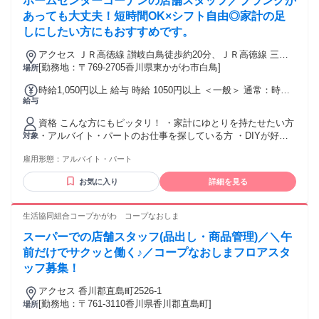
ホームセンターコーナンの店舗スタッフ／ブランクが
あっても大丈夫！短時間OK×シフト自由◎家計の足
しにしたい方にもおすすめです。
アクセス ＪＲ高徳線 讃岐白鳥徒歩約20分、ＪＲ高徳線 三本
松（香川県）徒歩約25分、ＪＲ高徳線 丹生徒歩約61分 長尾線
[勤務地：〒769-2705香川県東かがわ市白鳥]
場所
大川バス停より3分
時給1,050円以上 給与 時給 1050円以上 ＜一般＞ 通常：時給
給与
1,080円～ 16時以降：時給1,130円～ 日祝：時給1,130円～ 7
～9時：時給1,100円～ ＜大学生＞ 通常：時給1,080円～ 16時
資格 こんな方にもピッタリ！ ・家計にゆとりを持たせたい方
以降：時給1,130円～ 日祝：時給1,130円～ 7～9時：時給
・アルバイト・パートのお仕事を探している方 ・DIYが好
対象
1,100円～ ＜高校生＞ 通常：時給1,050円～ 16時以降：時給
き、または興味がある方 ・カフェやドラッグストア、アパレ
1,100円～ 日祝：時給1,100円～ 7～9時：時給1,070円～ 交通
雇用形態：
アルバイト・パート
ル経験がある方 ・ハローワークでお仕事を探している方 ・接
費：通勤交通費全額支給 規定あり
客や販売に興味がある方 ・ゆくゆくは正社員として働きたい
お気に入り
詳細を見る
と考えている方 ・軽作業やピッキング、仕分け作業をされて
いた方 主婦（夫）活躍中・経験不問・未経験者可・未経験者
歓迎・経験者歓迎・長期できる方・週2日以上できる方
生活協同組合コープかがわ コープなおしま
スーパーでの店舗スタッフ(品出し・商品管理)／＼午
前だけでサクッと働く♪／コープなおしまフロアスタ
ッフ募集！
アクセス 香川郡直島町2526-1
[勤務地：〒761-3110香川県香川郡直島町]
場所