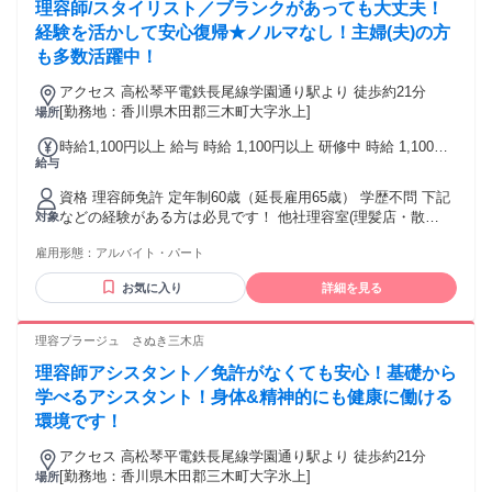
理容師/スタイリスト／ブランクがあっても大丈夫！
経験を活かして安心復帰★ノルマなし！主婦(夫)の方
も多数活躍中！
アクセス 高松琴平電鉄長尾線学園通り駅より 徒歩約21分
[勤務地：香川県木田郡三木町大字氷上]
場所
時給1,100円以上 給与 時給 1,100円以上 研修中 時給 1,100円
給与
以上（研修期間 6 ヶ月）
資格 理容師免許 定年制60歳（延長雇用65歳） 学歴不問 下記
などの経験がある方は必見です！ 他社理容室(理髪店・散
対象
髪)・ヘアカット専門店・ヘアカラー専門店などで、理容師 ス
雇用形態：
アルバイト・パート
タイリストなど
お気に入り
詳細を見る
理容プラージュ さぬき三木店
理容師アシスタント／免許がなくても安心！基礎から
学べるアシスタント！身体&精神的にも健康に働ける
環境です！
アクセス 高松琴平電鉄長尾線学園通り駅より 徒歩約21分
[勤務地：香川県木田郡三木町大字氷上]
場所