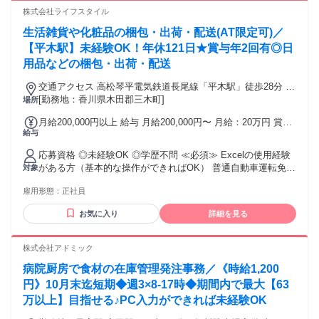
株式会社ライフスタイル
生活雑貨や化粧品の梱包・出荷・配送(AT限定可)／
【平木駅】未経験OK！年休121日★賞与年2回有◎日
用品などの梱包・出荷・配送
交通アクセス 高松琴平電気鉄道長尾線「平木駅」徒歩28分 通
勤方法：車・バイク・自転車OK ※無料の駐車場あり
[勤務地：香川県木田郡三木町]
場所
月給200,000円以上 給与 月給200,000円〜 月給：20万円 賞
給与
与：あり(年2回／前年度実績2か月分) 昇給制度：あり(年1回)
◆試用期間なし
応募資格 ◎未経験OK ◎学歴不問 ≪必須≫ Excelの使用経験
がある方（基本的な操作ができればOK） 普通自動車運転免許
対象
（AT限定可） 土日祝も勤務できる方 ≪歓迎≫ Excel中級レベ
雇用形態：
正社員
ルの方 倉庫での作業経験がある方 ※応募に必須ではありませ
ん
お気に入り
詳細を見る
株式会社アドミック
病院厨房で食材の在庫管理発注事務／《時給1,200
円》10月末迄短期◆週3×8-17時◆期間内で最大【63
万以上】目指せる♪PC入力ができれば未経験OK