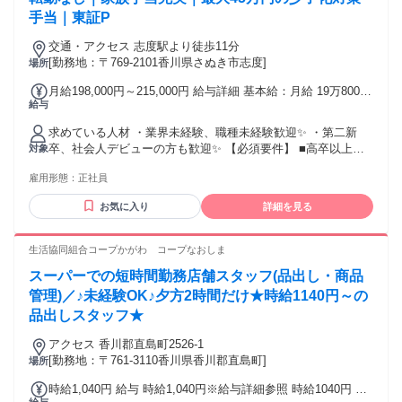
休日出勤手当 ＼ ✨生活や家庭も守る充実手当✨ ／ ￣￣V￣￣
手当｜東証P
￣￣￣￣￣￣￣￣￣￣￣￣￣ ◆転宅手当（転宅時に支給） ┗
独身者5万円 ┗単身赴任者6万円 ┗家族帯同者10万円 ◆単身
交通・アクセス 志度駅より徒歩11分
赴任手当 ┗月5万円 ┗別途帰省旅費支給月2回 ◆扶養手当(配
[勤務地：〒769-2101香川県さぬき市志度]
場所
偶者・18歳以下5000円/人) ◆少子化対策手当 ◎最大45万円 ┗
子1人：5000円～10人まで ※規定有 ◆出産祝金（出産毎に10
月給198,000円～215,000円 給与詳細 基本給：月給 19万8000
万円) ◆出産手当 ┗2人目：10万円 ┗3人目以降：20万円/人
給与
円 〜 21万5000円 固定残業代：なし 【一律手当】 全員に一律
試用・研修期間：3ヶ月 試用・研修期間の条件：本採用と同じ
で支払われる通勤・皆勤・家族手当金額：あり 全員に一律で
求めている人材 ・業界未経験、職種未経験歓迎✨ ・第二新
支払われるその他手当金額：あり ┏━━━━┓ ◆ 給与 ◆
卒、社会人デビューの方も歓迎✨ 【必須要件】 ■高卒以上
対象
┗━━━━┛ ■大卒・院卒 基本給21.5万円＋時間外＋各種手
【歓迎要件】 ■小売店での勤務経験（スーパー、ホームセン
当 ■短大・専門卒 基本給20.4万円＋時間外＋各種手当 ■高卒
雇用形態：
正社員
ター等） ■なんらかのマネジメント経験 【優遇要件】 ■スー
基本給19.8万円＋時間外＋各種手当 ※経験者はさらに優遇い
パーでの店長経験 ■スーパーでの鮮魚・精肉・青果などの経
たします。 ※当社規定に則り前職のご経験も踏まえ決定しま
お気に入り
詳細を見る
験 ✅：こんな方にピッタリ ━━━━━━━ ・マイホームを購
す。 ┏━━━━━━━━━┓ ◆ 一律手当・待遇 ◆
入したので転勤は避けたい ・親の介護などがあり、遠くへは
┗━━━━━━━━━┛ ◆通勤手当（最大2.8万円） ◆時間
行けない ・生活の安定を重視したい ・地域のお客様と長く深
生活協同組合コープかがわ コープなおしま
外手当（1分単位支給） ◆賞与年2回＋決算賞与（業績によ
く関わりたい ✅：既存社員の前職例 ━━━━━━━━━━━
る） ◆昇給年1回 ┏━━━━━━┓ ◆ 各種手当 ◆
スーパーでの短時間勤務店舗スタッフ(品出し・商品
家電量販店、ショッピングモール、家具店、 ドラッグスト
┗━━━━━━┛ ◆役職手当 ◆職能手当 ◆年始勤務手当 ◆
ア、ホームセンター、百貨店など様々。 ほとんどが異業種か
管理)／♪未経験OK♪夕方2時間だけ★時給1140円～の
休日出勤手当 ＼ ✨生活や家庭も守る充実手当✨ ／ ￣￣V￣￣
らのチャレンジです✨
品出しスタッフ★
￣￣￣￣￣￣￣￣￣￣￣￣￣ ◆扶養手当(配偶者・18歳以下
5000円/人) ◆少子化対策手当 ◎最大45万円 ┗子1人：5000円
アクセス 香川郡直島町2526-1
～10人まで ※規定有 ◆出産祝金（出産毎に10万円) ◆出産手
[勤務地：〒761-3110香川県香川郡直島町]
場所
当 ┗2人目：10万円 ┗3人目以降：20万円/人
時給1,040円 給与 時給1,040円※給与詳細参照 時給1040円 ★