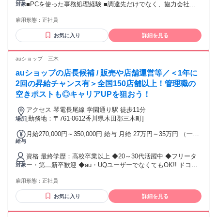
■PCを使った事務処理経験 ■調達先だけでなく、協力会社を
対象
手当（残業時間に応じて別途支給） 試用期間 有 期間：3ヶ月
はじめ社内外の関係者との信頼関係を築きつつ仕事を進める
備考：変更無
雇用形態：
正社員
コミュニケーションスキルも重視します。 【尚可】◎海外サ
プライヤーからの調達経験のある方（英語での交渉） ◎溶接
お気に入り
詳細を見る
構造物・機械加工品・自動車部品/油圧部品・電子部品等の知
識 ◎VEによるコストダウンに関する業務に従事された方 ※
調達する部品の機能やお客様から求められる品質・技術は日
auショップ 三木
進月歩で進化しています。購買先と対等に交渉を進めるため
auショップの店長候補 / 販売や店舗運営等／＜1年に
には、最新の情報を逐次取り入れ、常に学習し、成長し続け
る姿勢が求められます。 学歴・資格 学歴：大学院 大学 語学
2回の昇給チャンス有＞全国150店舗以上！管理職の
力： 資格：
空きポストも◎キャリアUPを狙おう！
アクセス 琴電長尾線 学園通り駅 徒歩11分
[勤務地：〒761-0612香川県木田郡三木町]
場所
月給270,000円～350,000円 給与 月給 27万円～35万円 （一律
給与
手当を含む） 給与は能力、経験、選考結果を考慮の上、決定
いたします。 ＜社歴や年齢関係なく昇給・昇進も！＞ 早期に
資格 最終学歴：高校卒業以上 ◆20～30代活躍中 ◆フリータ
ステップアップも可能です。 あなたの頑張りは公正に評価し
ー・第二新卒歓迎 ◆au・UQユーザーでなくてもOK!! ドコ
対象
ます。 交通費：交通費支給 ※交通費は月額10万円まで
モ・ソフトバンク・ワイモバイル・楽天モバイル・格安simを
雇用形態：
正社員
利用されている方もOK！ ◆ハローワークで求職中の方も歓迎
※状況によりご自宅から通える範囲での店舗異動がありま
お気に入り
詳細を見る
す。 【こんな方にピッタリ！】 ・常に成長を求め、自ら考え
行動できる方 ・変化をチャンスと捉え、失敗を恐れず挑戦で