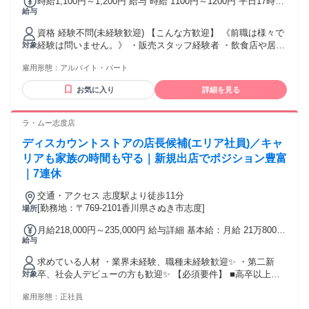
時給1,100円～1,200円 給与 時給 1100円～1200円 平日17時ま
給与
で：時給1100円 平日17～20時まで：時給1150円 平日20時
～：時給1150円 日・祝17時まで：時給1100円 日・祝17～20
資格 経験不問(未経験歓迎) 【こんな方歓迎】 《前職は様々で
時まで：時給1200円 日・祝20時～：時給1200円 学生(研修期
経験は問いません。》 ・販売スタッフ経験者 ・飲食店や居酒
対象
間 2 ヶ月は-10円）1046円～1146円 交通費：交通費支給
屋で接客経験がある人 (子供服、ファッション・デパート関
雇用形態：
アルバイト・パート
係) ・カフェ、喫茶店での接客経験 ・事務(一般事務、受付、
電話対応など) の経験がある方など様々です。 【幅広い年代
お気に入り
詳細を見る
が活躍中！】 20代、30代、40代、50代と様々な方が働いてい
ます！ ・家事の合間に働く主婦パートさん ・学業やサークル
と両立する学生さん ・趣味を優先しながら働くフリーター ・
ラ・ムー志度店
健康維持のために短時間で働くシニア...など。
ディスカウントストアの店長候補(エリア社員)／キャ
リアも家族の時間も守る｜新規出店でポジション豊富
｜7連休
交通・アクセス 志度駅より徒歩11分
[勤務地：〒769-2101香川県さぬき市志度]
場所
月給218,000円～235,000円 給与詳細 基本給：月給 21万8000
給与
円 〜 23万5000円 固定残業代：なし 【一律手当】 全員に一律
で支払われる通勤・皆勤・家族手当金額：あり 全員に一律で
求めている人材 ・業界未経験、職種未経験歓迎✨ ・第二新
支払われるその他手当金額：あり ┏━━━━┓ ◆ 給与 ◆
卒、社会人デビューの方も歓迎✨ 【必須要件】 ■高卒以上
対象
┗━━━━┛ ■大卒・院卒 基本給23.5万円＋時間外＋各種手
【歓迎要件】 ■小売店での勤務経験（スーパー、ホームセン
当 ■短大・専門卒 基本給22.4万円＋時間外＋各種手当 ■高卒
雇用形態：
正社員
ター等） ■なんらかのマネジメント経験 【優遇要件】 ■スー
基本給21.8万円＋時間外＋各種手当 ※経験者はさらに優遇い