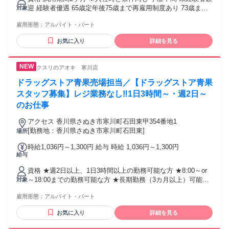
迎 経験者優遇 65歳定年後75歳まで再雇用制度あり 73歳まで
対象
新規応募可。 （1年毎に更新条件あり）
雇用形態：
アルバイト・パート
お気に入り
詳細を見る
クスリのアオキ 寒川店
ドラッグストア青果売場担当／【ドラッグストア青果
スタッフ募集】レジ業務なし‼1日3時間～・週2日～
のお仕事
アクセス 香川県さぬき市寒川町石田東甲354番地1
[勤務地：香川県さぬき市寒川町石田東]
場所
時給1,036円～1,300円 給与 時給 1,036円～1,300円
給与
資格 ★週2日以上、1日3時間以上の勤務可能な方 ★8:00～or
～18:00までの勤務可能な方 ★長期勤務（3カ月以上）可能な
対象
方 ★WワークOK (規定あり:他社の勤務時間を含め1日8時間未
雇用形態：
アルバイト・パート
満かつ週40時間未満で働ける方) ★外国籍の方：歓迎（N2レ
ベル以上）★ ★高校生歓迎（学校許可書必須）
お気に入り
詳細を見る