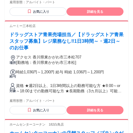
雇用形態：
アルバイト・パート
お気に入り
詳細を見る
ムーミー三本松店
ドラッグストア青果売場担当／【ドラッグストア青果
スタッフ募集】レジ業務なし‼1日3時間～・週2日～
のお仕事
アクセス 香川県東かがわ市三本松707
[勤務地：香川県東かがわ市三本松]
場所
時給1,036円～1,200円 給与 時給 1,036円～1,200円
給与
資格 ★週2日以上、1日3時間以上の勤務可能な方 ★8:00～or
～18:00までの勤務可能な方 ★長期勤務（3カ月以上）可能な
対象
方 ★WワークOK (規定あり:他社の勤務時間を含め1日8時間未
雇用形態：
アルバイト・パート
満かつ週40時間未満で働ける方) ★外国籍の方：歓迎（N2レ
ベル以上）★ ★高校生歓迎（学校許可書必須）
お気に入り
詳細を見る
ホームセンターコーナン 182白鳥店