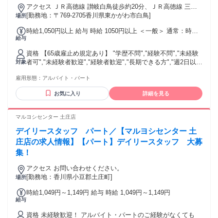
円～）を含む ※30時間を越える超過分は全額支給
アクセス ＪＲ高徳線 讃岐白鳥徒歩約20分、ＪＲ高徳線 三本
松（香川県）徒歩約25分、ＪＲ高徳線 丹生徒歩約61分 長尾線
[勤務地：〒769-2705香川県東かがわ市白鳥]
場所
大川バス停より3分
時給1,050円以上 給与 時給 1050円以上 ＜一般＞ 通常：時給
給与
1,080円～ 16時以降：時給1,130円～ 日祝：時給1,130円～ 7
～9時：時給1,100円～ ＜大学生＞ 通常：時給1,080円～ 16時
資格 【65歳雇止め規定あり】 "学歴不問","経験不問","未経験
以降：時給1,130円～ 日祝：時給1,130円～ 7～9時：時給
者可","未経験者歓迎","経験者歓迎","長期できる方","週2日以上
対象
1,100円～ ＜高校生＞ 通常：時給1,050円～ 16時以降：時給
できる方"
1,100円～ 日祝：時給1,100円～ 7～9時：時給1,070円～ 交通
雇用形態：
アルバイト・パート
費：通勤交通費全額支給 規定あり
お気に入り
詳細を見る
マルヨシセンター 土庄店
デイリースタッフ パート／【マルヨシセンター 土
庄店の求人情報】【パート】デイリースタッフ 大募
集！
アクセス お問い合わせください。
[勤務地：香川県小豆郡土庄町]
場所
時給1,049円～1,149円 給与 時給 1,049円～1,149円
給与
資格 未経験歓迎！ アルバイト・パートのご経験がなくても