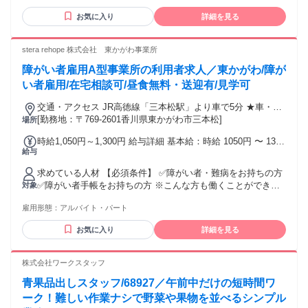
仕事ブランクがある方もOKです
お気に入り
詳細を見る
stera rehope 株式会社 東かがわ事業所
障がい者雇用A型事業所の利用者求人／東かがわ/障が
い者雇用/在宅相談可/昼食無料・送迎有/見学可
交通・アクセス JR高徳線「三本松駅」より車で5分 ★車・バ
イク通勤OK
[勤務地：〒769-2601香川県東かがわ市三本松]
場所
時給1,050円～1,300円 給与詳細 基本給：時給 1050円 〜 1300
給与
円
求めている人材 【必須条件】 ✅障がい者・難病をお持ちの方
✅障がい者手帳をお持ちの方 ※こんな方も働くことができま
対象
す！ ・医師からの診断書がある方 ・通院証明を持っている方
雇用形態：
アルバイト・パート
お気に入り
詳細を見る
株式会社ワークスタッフ
青果品出しスタッフ/68927／午前中だけの短時間ワ
ーク！難しい作業ナシで野菜や果物を並べるシンプル