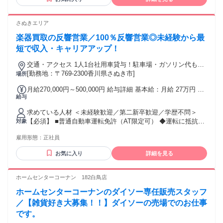
くりを サポートするため、敷地内は全面禁煙となっておりま
す。 そのため喫煙者の方からの応募はご遠慮いただいており
ます。
さぬきエリア
楽器買取の反響営業／100％反響営業◎未経験から最
短で収入・キャリアアップ！
交通・アクセス 1人1台社用車貸与！駐車場・ガソリン代も会
社負担！
[勤務地：〒769-2300香川県さぬき市]
場所
月給270,000円～500,000円 給与詳細 基本給：月給 27万円 〜
給与
50万円 固定残業代：あり 【一律手当】 全員に一律で支払わ
れる通勤・皆勤・家族手当金額：あり 全員に一律で支払われ
求めている人材 ＜未経験歓迎／第二新卒歓迎／学歴不問＞
るその他手当金額：なし ★入社2年後まで、全員が毎年2.5万
【必須】 ■普通自動車運転免許（AT限定可） ◆運転に抵抗が
対象
円ずつ自動昇給★ 月給27万円～50万円＋賞与＋インセン（最
ない方大歓迎！ ◆正社員デビューの方も歓迎です！ ＼こんな
大月20万円） ※固定残業代（月30時間分／4万9200円～）を
雇用形態：
正社員
方を歓迎します！／ □ 営業として稼げる力を身につけたい方
含む ※30時間を越える超過分は全額支給 ＜ここが魅力！＞
□ 頑張りを収入で実感したい方 □ 成果主義の環境で挑戦した
入社2年後までは2.5万円以上が自動昇給、3年目以降は人事評
お気に入り
詳細を見る
い方 □ 最短で収入・キャリアアップを目指したい方 □ 市場価
価により昇給！ 【入社2年目】月給29万5000円以上 【入社3
値の高い営業へ成長したい方 □ 裁量を持って働きたい方 □ 音
年目】月給32万円以上 もちろんがんばりに応じて2.5万円以上
楽や楽器に興味がある方 ＼ほぼ全員が未経験スタート！／ 先
ホームセンターコーナン 182白鳥店
の昇給も可能です！ ＜インセンティブでしっかり稼げる！＞
輩たちの前職は、ドライバー、飲食スタッフ、 アパレル販
インセンティブだけで年間240万円の支給実績も多数！ 入社1
ホームセンターコーナンのダイソー専任販売スタッフ
売、建設業などさまざま。 未経験から成果を出している社員
年目で達成した先輩も多数在籍！ 独り立ち後はすぐにインセ
が多数活躍しています。 異業界からの挑戦も大歓迎◎
／【雑貨好き大募集！！】ダイソーの売場でのお仕事
ンティブ支給対象になります◎ <試用期間中> 期間：入社後3
です。
ヵ月間 月給24万5000円 ※固定残業代（月30時間分／4万4600