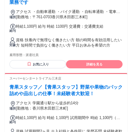
業務です
アクセス ・自動車通勤 ・バイク通勤 ・自転車通勤 ・電車通
勤 ・徒歩通勤
[勤務地：〒761-0703香川県木田郡三木町]
場所
時給1,100円 給与 時給 1100円 交通費：交通費支給
給与
資格 扶養内で無理なく働きたい方 朝の時間を有効活用したい
方 短時間で負担なく働きたい方 平日お休みを希望の方
対象
雇用形態：
派遣社員
お気に入り
詳細を見る
スーパーセンタートライアル三木店
青果スタッフ／【青果スタッフ】野菜や果物のパック
詰めや品出しの仕事！未経験者大歓迎！
アクセス 学園通り駅から徒歩約14分
[勤務地：香川県木田郡三木町]
場所
時給1,100円 給与 時給 1,100円 試用期間中 時給 1,100円（試
給与
用期間 2 ヶ月） 土日祝 時給100円UP 5～7時 時給200円UP 7
～9時 時給150円UP 16～22時 時給200円UP
資格 試用期間2ヶ月 ※入社時と条件同じ 学歴不問 未経験者歓