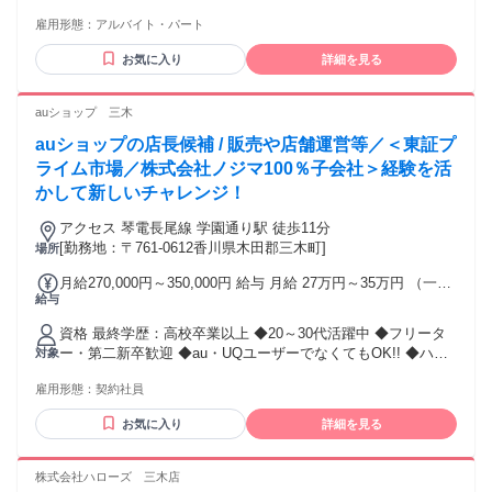
バイトに挑戦したい ☆：こんな方におすすめ ━━━━━━━
雇用形態：
アルバイト・パート
・学業/プライベートと両立して働きたい方 ・都合に合わせて
働きたい！ ・とにかく簡単な仕事がイイ♪ ・家の近くで勤務
お気に入り
詳細を見る
したいと応募した方 ・ハローズをもともと利用していた方 ・
本業と両立するフリーターさん ・空き時間だけ勤務したい方
「部活も頑張りたい…」「テスト勉強をしたい…」など、 急
auショップ 三木
なお休みにもバッチリ対応します！ もちろんお休み希望も相
auショップの店長候補 / 販売や店舗運営等／＜東証プ
談してくださいね。 ☆：こんな経験ある方は多数活躍中！
━━━━━━━━━━━━━━━━━ ・オープニングスタッ
ライム市場／株式会社ノジマ100％子会社＞経験を活
フ・短期・単発のアルバイトの経験がある方 ・コンビニ、ド
かして新しいチャレンジ！
ラッグストア、ディスカウントショップのご経験者
アクセス 琴電長尾線 学園通り駅 徒歩11分
[勤務地：〒761-0612香川県木田郡三木町]
場所
月給270,000円～350,000円 給与 月給 27万円～35万円 （一律
給与
手当を含む） 給与は能力、経験、選考結果を考慮の上、決定
いたします。 ＜社歴や年齢関係なく昇給・昇進も！＞ 早期に
資格 最終学歴：高校卒業以上 ◆20～30代活躍中 ◆フリータ
ステップアップも可能です。 あなたの頑張りは公正に評価し
ー・第二新卒歓迎 ◆au・UQユーザーでなくてもOK!! ◆ハロ
対象
ます。 交通費：交通費支給 ※交通費は月額10万円まで
ーワークで求職中の方も歓迎 ※状況によりご自宅から通える
雇用形態：
契約社員
範囲での店舗異動があります。 【こんな方にピッタリ！】 ・
常に成長を求め、自ら考え行動できる方 ・変化をチャンスと
お気に入り
詳細を見る
捉え、失敗を恐れず挑戦できる方 ・お客様に新しい喜びや感
動を届けることにやりがいを感じる方 ・チームワークを大切
にしながらも、自律的に仕事を進められる方 ・誠実に責任を
株式会社ハローズ 三木店
持って業務に取り組める方