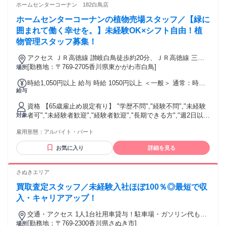
システム（ERP／MESなど）の運用経験 ◇海外拠点との対応
ホームセンターコーナン 182白鳥店
(英語) 学歴・資格 学歴：大学院 大学 高専 語学力： 資格：
ホームセンターコーナンの植物売場スタッフ／【緑に
囲まれて働く幸せを。】未経験OK×シフト自由！植
物管理スタッフ募集！
アクセス ＪＲ高徳線 讃岐白鳥徒歩約20分、ＪＲ高徳線 三本
松（香川県）徒歩約25分、ＪＲ高徳線 丹生徒歩約61分 長尾線
[勤務地：〒769-2705香川県東かがわ市白鳥]
場所
大川バス停より3分
時給1,050円以上 給与 時給 1050円以上 ＜一般＞ 通常：時給
給与
1,080円～ 16時以降：時給1,130円～ 日祝：時給1,130円～ 7
～9時：時給1,100円～ ＜大学生＞ 通常：時給1,080円～ 16時
資格 【65歳雇止め規定有り】 "学歴不問","経験不問","未経験
以降：時給1,130円～ 日祝：時給1,130円～ 7～9時：時給
者可","未経験者歓迎","経験者歓迎","長期できる方","週2日以上
対象
1,100円～ ＜高校生＞ 通常：時給1,050円～ 16時以降：時給
できる方"
1,100円～ 日祝：時給1,100円～ 7～9時：時給1,070円～ 交通
雇用形態：
アルバイト・パート
費：通勤交通費全額支給 規定あり
お気に入り
詳細を見る
さぬきエリア
買取査定スタッフ／未経験入社ほぼ100％◎最短で収
入・キャリアアップ！
交通・アクセス 1人1台社用車貸与！駐車場・ガソリン代も会
社負担！
[勤務地：〒769-2300香川県さぬき市]
場所