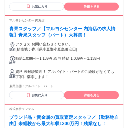
♪≫ ●長期で楽しく働きたい方！ ●ガーデニングや家庭菜園に
お気に入り
詳細を見る
興味がある方！ ●DIYや日曜大工が得意な方！
マルヨシセンター 内海店
青果スタッフ／【マルヨシセンター 内海店の求人情
報】青果スタッフ（パート）大募集！
アクセス お問い合わせください。
[勤務地：香川県小豆郡小豆島町安田]
場所
時給1,039円～1,139円 給与 時給 1,039円～1,139円
給与
資格 未経験歓迎！ アルバイト・パートのご経験がなくても
丁寧に指導します！
対象
雇用形態：
アルバイト・パート
お気に入り
詳細を見る
株式会社ラフテル
ブランド品・貴金属の買取査定スタッフ／【勤務地自
由】未経験から最大年収1200万円！残業なし！