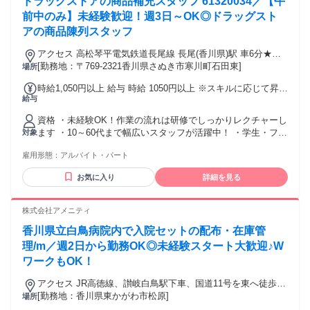
ドラッグストアの商品補充スタッフ 61320034／【午
て、日勤で、 長く続けられる仕事がしたい」と思い、 木村海
産に転職しました。 今はしらすの製造ラインを 一人で任せて
前中のみ】未経験歓迎！週3日～OK◎ドラッグスト
もらっていて、 自分の判断で動ける裁量があるのが 大きなや
アの商品陳列スタッフ
りがいです。 社長を含め、経営陣との距離も近く、 現場の状
況や困りごとも 直接話しやすい雰囲気です。 お昼休みには一
アクセス 高松琴平電気鉄道長尾線 長尾(香川県)駅 車6分★マ
度家に帰って 筋トレをしてから戻ってくるのが日課で、 仕事
イカー通勤可能
[勤務地：〒769-2321香川県さぬき市寒川町石田東]
場所
とプライベートの 切り替えもしやすいです。
時給1,050円以上 給与 時給 1050円以上 ※スキルに応じて昇給
給与
有 交通費：交通費支給 上限30,000円/月 【公共交通機関】
1．2路線利用出来る場合は安い路線運賃が適用されます。
資格 ・未経験OK！作業の流れは研修でしっかりレクチャーし
2．交通系IC カード利用時の運賃が適用されます。 【マイカ
ます ・10～60代まで幅広いスタッフが活躍中！ ・学生・フリ
対象
―通勤】 自宅から店舗までの最短距離をルート検索して1km
ーター・主婦・主夫 ・Wワークの方も大歓迎◎ ・お友達同士
あたり15円の燃料費をお支払いしています。
雇用形態：
アルバイト・パート
のご応募もOK◎
お気に入り
詳細を見る
株式会社アメニティ
香川県立白鳥病院内で入院セットの配布・在庫管
理/m／週2日から勤務OK◎未経験スタート大歓迎♪W
ワークもOK！
アクセス JR高徳線、讃岐白鳥駅下車、国道11号を東へ徒歩約
10分
[勤務地：香川県東かがわ市松原]
場所