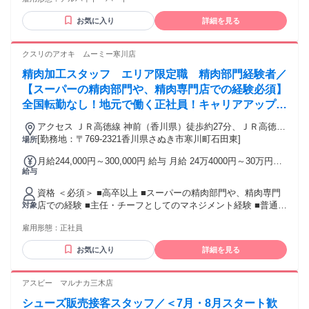
━━━━━━━ ■未経験の方、初心者の方 ■ブランクがある
方、お仕事復帰の方 ■主婦、主夫、学生、フリーターの方 ■人
お気に入り
詳細を見る
と話すことや接客が好きな方 ■ファッションや靴に興味があ
る方 ━━━━━━━━━━━━━ ◆ 活かせる前職の経験 ◆
━━━━━━━━━━━━━ 以下のような経験がある方も ス
クスリのアオキ ムーミー寒川店
キルを活かして活躍しています！ 〇商業施設やデパートでの
精肉加工スタッフ エリア限定職 精肉部門経験者／
勤務 〇アパレルや子供服、雑貨の販売接客 〇コンビニやスー
パーでの勤務 〇受付、電話対応、コールセンター業務 ※65歳
【スーパーの精肉部門や、精肉専門店での経験必須】
の契約更新上限あり ※原則、Wワーク(兼業)はご遠慮いただい
全国転勤なし！地元で働く正社員！キャリアアップも
ています （自営業や採用決定後に現職退職予定の方は可）
目指せる◎
アクセス ＪＲ高徳線 神前（香川県）徒歩約27分、ＪＲ高徳線
造田徒歩約37分、高松琴平電気鉄道長尾線 長尾（香川県）徒
[勤務地：〒769-2321香川県さぬき市寒川町石田東]
場所
歩約39分 神前駅 車5分
月給244,000円～300,000円 給与 月給 24万4000円～30万円
給与
（一律手当を含む） ★別途、賞与（年2回）、各種手当あり
※ただし、短時間勤務・早番固定社員は 当社規定に従い額が
資格 ＜必須＞ ■高卒以上 ■スーパーの精肉部門や、精肉専門
変動します。 交通費：交通費支給
店での経験 ■主任・チーフとしてのマネジメント経験 ■普通自
対象
動車免許（AT限定可） ～こんな方にピッタリ～ ◎リーダー・
雇用形態：
正社員
マネジメント経験を活かしたい！ ◎自分のキャリアをもっと
磨きたい！ ◎地域貢献をしたい ◎精肉の仕事に興味があっ
お気に入り
詳細を見る
て、チャレンジしたい方 ◎部門長を目指してキャリアアップ
をしたい方
アスビー マルナカ三木店
シューズ販売接客スタッフ／＜7月・8月スタート歓