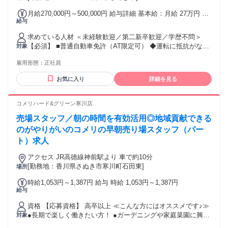
月給270,000円～500,000円 給与詳細 基本給：月給 27万円 〜
給与
50万円 固定残業代：あり 【一律手当】 全員に一律で支払わ
れる通勤・皆勤・家族手当金額：あり 全員に一律で支払われ
求めている人材 ＜未経験歓迎／第二新卒歓迎／学歴不問＞
るその他手当金額：なし ★入社2年後まで、全員が毎年2.5万
【必須】 ■普通自動車免許（AT限定可） ◆運転に抵抗がない
対象
円ずつ自動昇給★ 月給27万円～50万円＋賞与＋インセン（最
方大歓迎！ ◆正社員デビューの方も歓迎です！ ＼こんな方は
大月20万円） ※固定残業代（月30時間分／4万9200円～）を
雇用形態：
正社員
ぜひ！／ ◎未経験から営業に挑戦したい方 ◎成果を正当に評
含む ※30時間を越える超過分は全額支給 ＜ここが魅力！＞
価されたい方 ◎頑張った分だけ収入を伸ばしたい方 ◎市場価
入社2年後までは2.5万円以上が自動昇給、3年目以降は人事評
お気に入り
詳細を見る
値の高い営業スキルを身につけたい方 ◎若いうちからキャリ
価により昇給！ 【入社2年目】月給29万5000円以上 【入社3
アアップを目指したい方 ◎音楽・楽器に興味がある方 ＼ほぼ
年目】月給32万円以上 もちろんがんばりに応じて2.5万円以上
全員が未経験スタート！／ 不動産営業、ドライバー、アパレ
コメリハード&グリーン寒川店
の昇給も可能です！ ＜インセンティブでしっかり稼げる！＞
ル、 飲食ホールスタッフ、建設業など、 先輩の前職はさまざ
インセンティブだけで年間240万円の支給実績も多数！ 入社1
売場スタッフ／朝の時間を有効活用◎地域貢献できる
まです。 異業界からの挑戦も大歓迎◎
年目で達成した先輩も多数在籍！ 独り立ち後はすぐにインセ
のがやりがいのコメリの早朝売り場スタッフ（パー
ンティブ支給対象になります◎ <試用期間中> 期間：入社後3
ト）求人
ヵ月間 月給24万5000円 ※固定残業代（月30時間分／4万4600
円～）を含む ※30時間を越える超過分は全額支給
アクセス JR高徳線神前駅より 車で約10分
[勤務地：香川県さぬき市寒川町石田東]
場所
時給1,053円～1,387円 給与 時給 1,053円～1,387円
給与
資格 【応募資格】 高卒以上 ≪こんな方にはオススメです♪≫
●長期で楽しく働きたい方！ ●ガーデニングや家庭菜園に興味
対象
がある方！ ●DIYや日曜大工が得意な方！