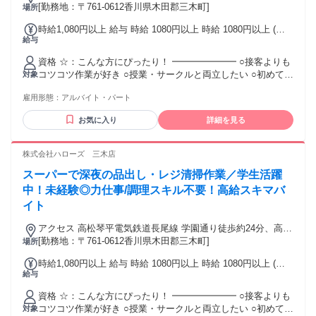
琴平電気鉄道長尾線 平木徒歩約25分、高松琴平電気鉄道長尾
[勤務地：〒761-0612香川県木田郡三木町]
場所
線 農学部前徒歩約30分 学園通り駅(高松琴平電気鉄道)12分
時給1,080円以上 給与 時給 1080円以上 時給 1080円以上 (試
給与
用期間：3ヶ月(入社月含む)時給1080円) 交通費：交通費支給
アルバイト含む従業員へ交通費規定支給
資格 ☆：こんな方にぴったり！ ━━━━━━━ ○接客よりも
コツコツ作業が好き ○授業・サークルと両立したい ○初めての
対象
バイトに挑戦したい ☆：こんな方におすすめ ━━━━━━━
雇用形態：
アルバイト・パート
・学業/プライベートと両立して働きたい方 ・都合に合わせて
働きたい！ ・とにかく簡単な仕事がイイ♪ ・家の近くで勤務
お気に入り
詳細を見る
したいと応募した方 ・ハローズをもともと利用していた方 ・
本業と両立するフリーターさん ・空き時間だけ勤務したい方
「部活も頑張りたい…」「テスト勉強をしたい…」など、 急
株式会社ハローズ 三木店
なお休みにもバッチリ対応します！ もちろんお休み希望も相
スーパーで深夜の品出し・レジ清掃作業／学生活躍
談してくださいね。 ☆：こんな経験ある方は多数活躍中！
━━━━━━━━━━━━━━━━━ ・オープニングスタッ
中！未経験◎力仕事/調理スキル不要！高給スキマバ
フ・短期・単発のアルバイトの経験がある方 ・コンビニ、ド
イト
ラッグストア、ディスカウントショップのご経験者
アクセス 高松琴平電気鉄道長尾線 学園通り徒歩約24分、高松
琴平電気鉄道長尾線 平木徒歩約25分、高松琴平電気鉄道長尾
[勤務地：〒761-0612香川県木田郡三木町]
場所
線 農学部前徒歩約30分 学園通り駅(高松琴平電気鉄道)12分
時給1,080円以上 給与 時給 1080円以上 時給 1080円以上 (試
給与
用期間：3ヶ月(入社月含む)時給1080円) 交通費：交通費支給
アルバイト含む従業員へ交通費規定支給有。
資格 ☆：こんな方にぴったり！ ━━━━━━━ ○接客よりも
コツコツ作業が好き ○授業・サークルと両立したい ○初めての
対象