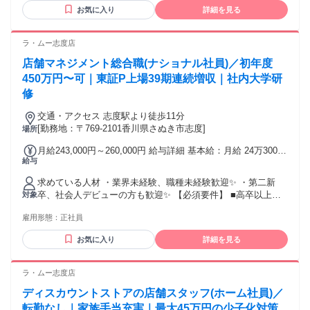
パーでの店長経験 ■スーパーでの鮮魚・精肉・青果などの経
たします。 ※当社規定に則り前職のご経験も踏まえ決定しま
お気に入り
詳細を見る
験 ✅：こんな方にピッタリ ━━━━━━━━━━━ ・地元に
す。 ┏━━━━━━━━━┓ ◆ 一律手当・待遇 ◆
近い商圏で働きたい ・安定企業で腰を据えて働きたい ・経験
┗━━━━━━━━━┛ ◆通勤手当（最大2.8万円） ◆時間
を活かしてキャリアアップしたい ・パパママに優しい福利厚
ラ・ムー志度店
外手当（1分単位支給） ◆賞与年2回＋決算賞与（業績によ
生がある会社がいい ✅：既存社員の前職例
る） ◆昇給年1回 ┏━━━━━━┓ ◆ 各種手当 ◆
店舗マネジメント総合職(ナショナル社員)／初年度
━━━━━━━━━━━ 家電量販店、ショッピングモール、
┗━━━━━━┛ ◆役職手当 ◆職能手当 ◆年始勤務手当 ◆
家具店、 ドラッグストア、ホームセンター、百貨店など
450万円〜可｜東証P上場39期連続増収｜社内大学研
休日出勤手当 ＼ ✨生活や家庭も守る充実手当✨ ／ ￣￣V￣￣
様々。 ほとんどが異業種からのチャレンジです✨
修
￣￣￣￣￣￣￣￣￣￣￣￣￣ ◆転宅手当（転宅時に支給） ┗
独身者5万円 ┗単身赴任者6万円 ┗家族帯同者10万円 ◆単身
交通・アクセス 志度駅より徒歩11分
赴任手当 ┗月3.5万円 ┗別途帰省旅費支給月1回 ◆扶養手当
[勤務地：〒769-2101香川県さぬき市志度]
場所
(配偶者・18歳以下5000円/人) ◆少子化対策手当 ◎最大45万円
┗子1人：5000円～10人まで ※規定有 ◆出産祝金（出産毎に
月給243,000円～260,000円 給与詳細 基本給：月給 24万3000
10万円) ◆出産手当 ┗2人目：10万円 ┗3人目以降：20万円/人
給与
円 〜 26万円 固定残業代：なし 【一律手当】 全員に一律で支
試用・研修期間：3ヶ月 試用・研修期間の条件：本採用と同じ
払われる通勤・皆勤・家族手当金額：あり 全員に一律で支払
求めている人材 ・業界未経験、職種未経験歓迎✨ ・第二新
われるその他手当金額：あり ┏━━━━┓ ◆ 給与 ◆
卒、社会人デビューの方も歓迎✨ 【必須要件】 ■高卒以上
対象
┗━━━━┛ ■大卒・院卒 基本給26万円＋時間外＋各種手当
【歓迎要件】 ■小売店での勤務経験（スーパー、ホームセン
■短大・専門卒 基本給24.9万円＋時間外＋各種手当 ■高卒 基
雇用形態：
正社員
ター等） ■なんらかのマネジメント経験 【優遇要件】 ■スー
本給24.3万円＋時間外＋各種手当 ※経験者はさらに優遇いた
パーでの店長経験 ■スーパーでの鮮魚・精肉・青果などの経
します。 ※当社規定に則り前職のご経験も踏まえ決定しま
お気に入り
詳細を見る
験 ✅：こんな方にピッタリ ━━━━━━━━━━━ ・新しい
す。 ┏━━━━━━━━━┓ ◆ 一律手当・待遇 ◆
場所や環境を楽しむのが好き ・将来は店長以外の職種にも挑
┗━━━━━━━━━┛ ◆通勤手当（最大2.8万円） ◆時間
戦したい ・若いうちに稼げるスキルを身につけたい ✅：既存
ラ・ムー志度店
外手当（1分単位支給） ◆賞与年2回＋決算賞与（業績によ
社員の前職例 ━━━━━━━━━━━ 飲食店スタッフ、営業
る） ◆昇給年1回 ┏━━━━━━┓ ◆ 各種手当 ◆
ディスカウントストアの店舗スタッフ(ホーム社員)／
職、アパレル販売、 サービス業、製造スタッフなど様々。 ほ
┗━━━━━━┛ ◆役職手当 ◆職能手当 ◆年始勤務手当 ◆
とんどが異業種からのチャレンジです✨
転勤なし｜家族手当充実｜最大45万円の少子化対策