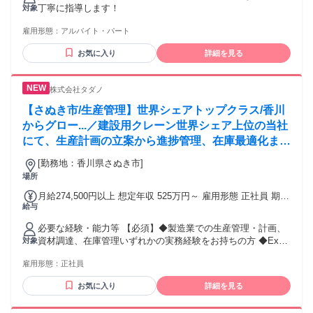
丁寧に指導します！
対象
雇用形態：
アルバイト・パート
お気に入り
詳細を見る
株式会社タダノ
【さぬき市/生産管理】世界シェアトップクラス/香川
からグロー...／建設用クレーン世界シェア上位の当社
にて、生産計画の立案から進捗管理、在庫最適化まで
幅広く担当。関係部門と連携し、製造現場の司令塔と
[勤務地：香川県さぬき市]
して効率的な生産体制を構築・牽引する役割を担いま
場所
す。
月給274,500円以上 想定年収 525万円～ 雇用形態 正社員 期間
給与
の定め：無 賃金形態 形態：月給制 備考：月給￥274,500～ 基
本給￥274,500～を含む/月 ■賞与実績:年2回（前年度実績：
必要な経験・能力等 【必須】◆製造業での生産管理・計画、
5.6ヶ月） 諸手当：通勤手当（会社規定に基づき支給）、残業
資材調達、在庫管理いずれかの実務経験をお持ちの方 ◆Excel
対象
手当（残業時間に応じて別途支給） 試用期間 有 期間：3ヶ月
を用いたデータ集計・分析スキル ◆社内外の多様な部門と円
備考：変更無
雇用形態：
正社員
滑に調整・折衝ができる方 【歓迎】◇生産計画立案/進捗・納
期管理、工程調整の経験者 ◇資材や原材料の購買・調達業
お気に入り
詳細を見る
務、在庫最適化の経験 ◇生産性向上、リードタイム短縮、在
庫削減、不良率低減などの改善プロジェクト経験 ◇生産管理