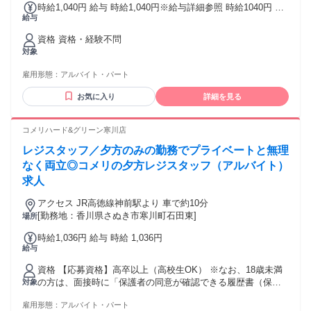
時給1,040円 給与 時給1,040円※給与詳細参照 時給1040円 ★
給与
試用期間1か月（同条件） ★日祝は時給UP ▶パート契約 ・平
日17時以降：時給1140円 ・日祝の昼間：時給1140円 ・日祝
資格 資格・経験不問
の17時以降：時給1240円 各種手当例 【職種手当】【ポスト手
対象
当】 【時間外手当】【休日勤務手当】 【通勤手当】
雇用形態：
アルバイト・パート
お気に入り
詳細を見る
コメリハード&グリーン寒川店
レジスタッフ／夕方のみの勤務でプライベートと無理
なく両立◎コメリの夕方レジスタッフ（アルバイト）
求人
アクセス JR高徳線神前駅より 車で約10分
[勤務地：香川県さぬき市寒川町石田東]
場所
時給1,036円 給与 時給 1,036円
給与
資格 【応募資格】高卒以上（高校生OK） ※なお、18歳未満
の方は、面接時に「保護者の同意が確認できる履歴書（保護
対象
者欄または、備考欄に保護者の氏名・住所・連絡先を記
雇用形態：
アルバイト・パート
載）」の提出をお願いします。 ≪こんな方にはオススメです