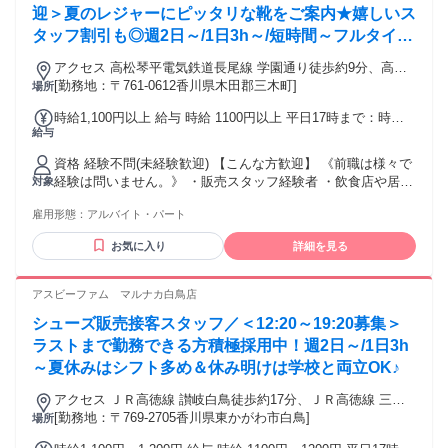
迎＞夏のレジャーにピッタリな靴をご案内★嬉しいス
タッフ割引も◎週2日～/1日3h～/短時間～フルタイム
まで柔軟対応！
アクセス 高松琴平電気鉄道長尾線 学園通り徒歩約9分、高松
琴平電気鉄道長尾線 白山（香川県）徒歩約15分、高松琴平電
[勤務地：〒761-0612香川県木田郡三木町]
場所
気鉄道長尾線 平木徒歩約15分 「学園通り」駅より徒歩10分
時給1,100円以上 給与 時給 1100円以上 平日17時まで：時給
給与
1100円 平日17～20時まで：時給1100円 平日20時～：時給
1100円 日・祝17時まで：時給1100円 日・祝17～20時まで：
資格 経験不問(未経験歓迎) 【こんな方歓迎】 《前職は様々で
時給1100円 日・祝20時～：時給1100円 学生(研修期間 2 ヶ月
経験は問いません。》 ・販売スタッフ経験者 ・飲食店や居酒
対象
は-10円）1050円～1050円 交通費：交通費支給
屋で接客経験がある人 (子供服、ファッション・デパート関
雇用形態：
アルバイト・パート
係) ・カフェ、喫茶店での接客経験 ・事務(一般事務、受付、
電話対応など) の経験がある方など様々です。 【幅広い年代
お気に入り
詳細を見る
が活躍中！】 20代、30代、40代、50代と様々な方が働いてい
ます！ ・家事の合間に働く主婦パートさん ・学業やサークル
と両立する学生さん ・趣味を優先しながら働くフリーター ・
アスビーファム マルナカ白鳥店
健康維持のために短時間で働くシニア...など。
シューズ販売接客スタッフ／＜12:20～19:20募集＞
ラストまで勤務できる方積極採用中！週2日～/1日3h
～夏休みはシフト多め＆休み明けは学校と両立OK♪
アクセス ＪＲ高徳線 讃岐白鳥徒歩約17分、ＪＲ高徳線 三本
松（香川県）徒歩約28分、ＪＲ高徳線 丹生徒歩約65分 「讃岐
[勤務地：〒769-2705香川県東かがわ市白鳥]
場所
白鳥」駅より徒歩20分