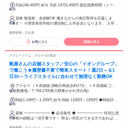
月給246,400円 給与 月給 24万6,400円 固定残業時間（トータ
給与
ル） 44時間/月 残業代 6万1,600円 研修中 月給 24万6,400円
（研修期間 6 ヶ月） 研修中 固定残業時間（トータル） 44時
資格 無資格・未経験OK 働きながらの免許取得を応援しま
間/月 研修中 残業代 6万1,600円 固定時間外手当（44h分）
す！ ※理容美容学校の通信制に入学必須となります。 入学時
対象
61,600円含む。超過分別途支給。 ※上記給与は22日出勤の給
期は年2回(春4月入学・秋10月入学)となります。 定年制60歳
与 ※給与は経験・能力により異なる
雇用形態：
正社員
（延長雇用65歳） 学歴不問 下記などの経験がある方は必見で
す！ 他社理容室(理髪店・散髪)・ヘアカット専門店・ヘアカ
お気に入り
詳細を見る
ラー専門店などで、理容師 スタイリスト、アシスタントなど
アスビーファム マルナカ白鳥店
靴屋さんの店舗スタッフ／安心の「イオングループ」
で働こう★履歴書不要で簡単スタート！週2日～＆1
日3h～ライフスタイルに合わせて無理なく勤務OK
アクセス ＪＲ高徳線 讃岐白鳥徒歩約17分、ＪＲ高徳線 三本
松（香川県）徒歩約28分、ＪＲ高徳線 丹生徒歩約65分 「讃岐
[勤務地：〒769-2705香川県東かがわ市白鳥]
場所
白鳥」駅より徒歩20分
時給1,100円～1,200円 給与 時給 1100円～1200円 ◆時給詳細
給与
【平日・土】17時迄…1100円/17時～20時…1150円/20時以
降…1150円 【日・祝日】17時迄…1100円/17時～20時…1200
資格 ━━━━━━━ ◆ 必須条件 ◆ ━━━━━━━ 特別な資
円/20時以降…1200円 ◆学生は時給1046円～1146円 交通費：
格や経験は一切不要です！ 明るい対応ができる方であれば ど
対象
交通費支給
なたでも歓迎いたします♪ ━━━━━━━ ◆ 歓迎条件 ◆
雇用形態：
アルバイト・パート