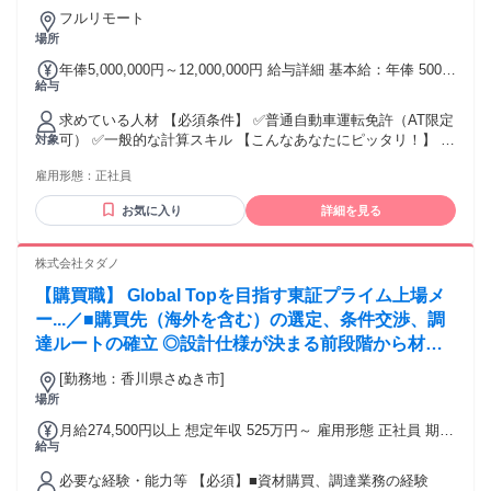
フルリモート
場所
年俸5,000,000円～12,000,000円 給与詳細 基本給：年俸 500万
給与
円 〜 1200万円 固定残業代：なし 【一律手当】 全員に一律で
支払われる通勤・皆勤・家族手当金額：なし 全員に一律で支
求めている人材 【必須条件】 ✅普通自動車運転免許（AT限定
払われるその他手当金額：なし 弊社では3か月ごとに実績上位
可） ✅一般的な計算スキル 【こんなあなたにピッタリ！】 ✅
対象
20名を対象に、プチボーナスとして歩合歓迎制度を導入して
ブランド品が好き・興味がある方 ✅接客や会話が好きな方 ✅
おります。 ✅月給30万円～50万円＋歩合 ✅歩合による3か月
雇用形態：
正社員
とにかく稼ぎたい方 ✅正社員デビューを目指している方 ✅目
ごとのボーナス支給（個人実績による） 【毎月のインセンテ
配り・気配りのできる方 【歓迎条件】 ✅学歴・経験不問（業
ィブ】 ・個人達成 ・チーム達成 ・全体達成
お気に入り
詳細を見る
界未経験OK） ✅ブランクOK ✅フリーター歓迎 ✅職歴不問 ✅
男女不問 ✅無資格OK ✅Uターン、Iターン歓迎 ✅全国から応
募歓迎（WEB面接可） 年齢の条件と理由：あり（例外事由3
株式会社タダノ
号のイ・45歳未満（長期勤続によるキャリア形成のため））
【購買職】 Global Topを目指す東証プライム上場メ
ー...／■購買先（海外を含む）の選定、条件交渉、調
達ルートの確立 ◎設計仕様が決まる前段階から材料
や新技術、関連企業の新加工方法などの情報を開発部
[勤務地：香川県さぬき市]
門へ提供することで、価格・品質の競争力に寄与しま
場所
す。
月給274,500円以上 想定年収 525万円～ 雇用形態 正社員 期間
給与
の定め：無 賃金形態 形態：月給制 備考：月給￥274,500～ 基
本給￥274,500～を含む/月 ■賞与実績:年2回（前年度実績：
必要な経験・能力等 【必須】■資材購買、調達業務の経験
5.6ヶ月） 諸手当：通勤手当（会社規定に基づき支給）、残業