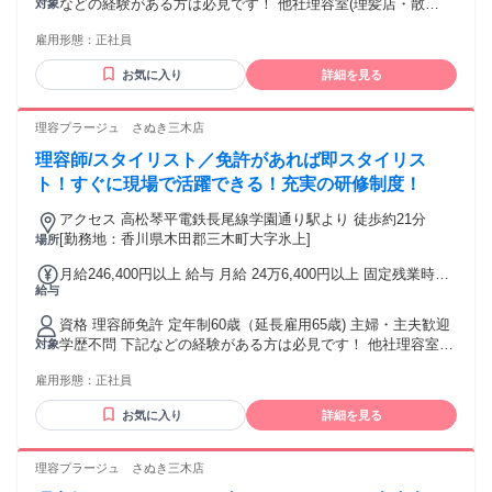
などの経験がある方は必見です！ 他社理容室(理髪店・散
対象
研修中 残業代 8万300円～8万7,780円 固定時間外手当（44h
髪)・ヘアカット専門店・ヘアカラー専門店などで、理容師 ス
分）80,300円～87,780円含む。超過分別途支給。 ※上記給与
雇用形態：
正社員
タイリストなど
は22日出勤の給与 ※給与は経験・能力により異なる ※歩合は
店舗売上に応じて支給
お気に入り
詳細を見る
理容プラージュ さぬき三木店
理容師/スタイリスト／免許があれば即スタイリス
ト！すぐに現場で活躍できる！充実の研修制度！
アクセス 高松琴平電鉄長尾線学園通り駅より 徒歩約21分
[勤務地：香川県木田郡三木町大字氷上]
場所
月給246,400円以上 給与 月給 24万6,400円以上 固定残業時間
給与
（トータル） 44時間/月 残業代 6万1,600円以上 研修中 月給
24万6,400円以上（研修期間 6 ヶ月） 研修中 固定残業時間
資格 理容師免許 定年制60歳（延長雇用65歳) 主婦・主夫歓迎
（トータル） 44時間/月 研修中 残業代 6万1,600円以上 固定
学歴不問 下記などの経験がある方は必見です！ 他社理容室
対象
時間外手当（44h分）61,600円以上含む。超過分別途支給。
(理髪店・散髪)・ヘアカット専門店・ヘアカラー専門店など
※上記給与は22日出勤の給与 ※給与は経験・能力により異な
雇用形態：
正社員
で、理容師 スタイリストなど
る
お気に入り
詳細を見る
理容プラージュ さぬき三木店