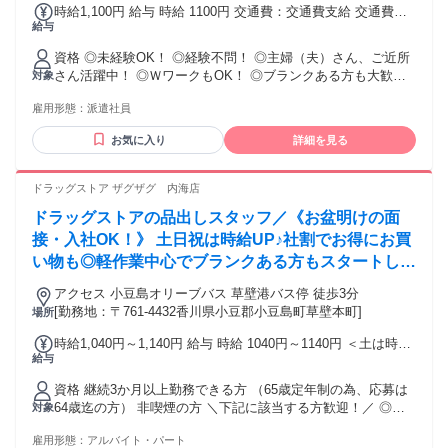
時給1,100円 給与 時給 1100円 交通費：交通費支給 交通費規
給与
定内支給
資格 ◎未経験OK！ ◎経験不問！ ◎主婦（夫）さん、ご近所
さん活躍中！ ◎ＷワークもOK！ ◎ブランクある方も大歓
対象
迎！ ※院内を歩き回ったり、荷物を運ぶため、体力を使うお
雇用形態：
派遣社員
仕事となります。 _/_/_/_/_/_/_/_/_/_/_/_/_/ 未経験スタートも
大歓迎 _/_/_/_/_/_/_/_/_/_/_/_/_/ 丁寧な研修を行いますので、
お気に入り
詳細を見る
・異業種からの方 ・ブランクのある方 も大歓迎！ 新しい道
を切り開いてみませんか？
ドラッグストア ザグザグ 内海店
ドラッグストアの品出しスタッフ／《お盆明けの面
接・入社OK！》 土日祝は時給UP♪社割でお得にお買
い物も◎軽作業中心でブランクある方もスタートしや
すい！
アクセス 小豆島オリーブバス 草壁港バス停 徒歩3分
[勤務地：〒761-4432香川県小豆郡小豆島町草壁本町]
場所
時給1,040円～1,140円 給与 時給 1040円～1140円 ＜土は時給
給与
+50円UP！日祝は時給+100円UP！＞ 【平 日】時給1,040円
【 土 】時給1,090円 【日 祝】時給1,140円 交通費：交通費支
資格 継続3か月以上勤務できる方 （65歳定年制の為、応募は
給
64歳迄の方） 非喫煙の方 ＼下記に該当する方歓迎！／ ◎接
対象
客・販売スタッフ経験がある方 ◎家庭と両立したい主婦パー
雇用形態：
アルバイト・パート
ト・主夫パートさん ◎アルバイト未経験の方もOKです ◎お