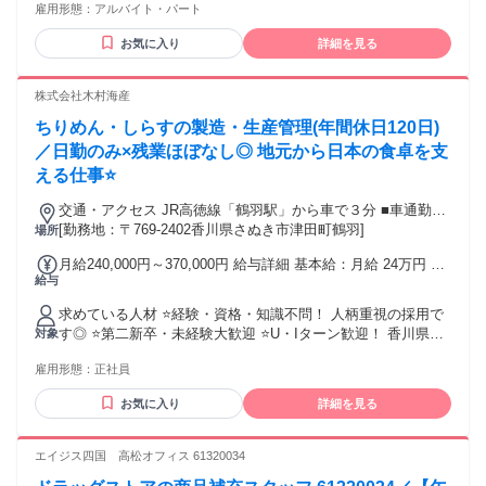
雇用形態：
アルバイト・パート
問、学歴不問、さらに資格も一切不問♪
お気に入り
詳細を見る
株式会社木村海産
ちりめん・しらすの製造・生産管理(年間休日120日)
／日勤のみ×残業ほぼなし◎ 地元から日本の食卓を支
える仕事⭐
交通・アクセス JR高徳線「鶴羽駅」から車で３分 ■車通勤
OK!
[勤務地：〒769-2402香川県さぬき市津田町鶴羽]
場所
月給240,000円～370,000円 給与詳細 基本給：月給 24万円 〜
給与
37万円 固定残業代：なし 【一律手当】 全員に一律で支払わ
れる通勤・皆勤・家族手当金額：なし 全員に一律で支払われ
求めている人材 ⭐経験・資格・知識不問！ 人柄重視の採用で
るその他手当金額：なし ・昇給あり（年1回） ・賞与あり
す◎ ⭐第二新卒・未経験大歓迎 ⭐U・Iターン歓迎！ 香川県で
対象
（年2回／前年度実績） ・通勤手当（実費支給／上限あり）
長く働きたい人必見です！ 【こんなあなたにピッタリ！】 ￣
・物価手当支給 ・家族手当 ・住宅手当
雇用形態：
正社員
￣￣￣￣￣￣￣￣￣￣￣￣￣￣￣￣￣￣ ・地元・香川で腰を
据えて働きたい ・コツコツ進める作業も、 人との連携もどち
お気に入り
詳細を見る
らも大事にしたい ・同じ作業だけでなく、 少しずつできるこ
とを増やしたい など |◤ 社員インタビュー ◢| ￣￣￣￣￣￣
￣￣￣￣￣￣￣￣￣￣￣￣￣ 【20代男性／Uターン（製造
エイジス四国 高松オフィス 61320034
職）】 以前は大阪で運送業をしていましたが、 「地元に戻っ