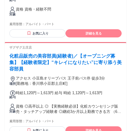
給与
試用期間1か月（同条件） ★日祝は時給UP ▶パート契約 ・平
日17時以降：時給1140円 ・日祝の昼間：時給1140円 ・日祝
資格 資格・経験不問
の17時以降：時給1240円 各種手当例 【職種手当】【ポスト手
対象
当】 【時間外手当】【休日勤務手当】 【通勤手当】
雇用形態：
アルバイト・パート
お気に入り
詳細を見る
ザグザグ土庄店
化粧品販売の美容部員(経験者)／【オープニング募
集】【経験者限定】“キレイになりたい”に寄り添う美
容部員
アクセス 小豆島オリーブバス 王子前バス停 徒歩3分
[勤務地：香川県小豆郡土庄町]
場所
時給1,120円～1,613円 給与 時給 1,120円～1,613円
給与
資格 ◎高卒以上 ◎ 【実務経験必須】化粧カウンセリング販
売・タッチアップ経験者 ◎継続3か月以上勤務できる方 （65
対象
歳定年制の為、応募は64歳迄の方） ※メインは化粧品担当
雇用形態：
アルバイト・パート
（美容部員）ですが、レジや陳列・品出し業務もあります
【喫煙者の方へ】 ザグザグでは地域のみなさまの美と健康づ
お気に入り
詳細を見る