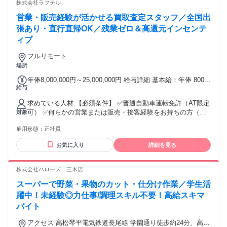
きる方 ・お客様に新しい喜びや感動を届けることにやりがい
株式会社ラフテル
を感じる方 ・チームワークを大切にしながらも、自律的に仕
営業・販売経験が活かせる買取査定スタッフ／全国出
事を進められる方 ・誠実に責任を持って業務に取り組める方
張あり・直行直帰OK／残業ゼロ＆高還元インセンテ
ィブ
フルリモート
場所
年俸8,000,000円～25,000,000円 給与詳細 基本給：年俸 800万
給与
円 〜 2500万円 固定残業代：なし 【一律手当】 全員に一律で
支払われる通勤・皆勤・家族手当金額：なし 全員に一律で支
求めている人材 【必須条件】 ✅普通自動車運転免許（AT限定
払われるその他手当金額：なし 弊社では3か月ごとに実績上位
可） ✅何らかの営業または販売・接客経験をお持ちの方（業
対象
20名を対象に、プチボーナスとして歩合歓迎制度を導入して
界・扱っていた商品は不問です！） ✅一般的な計算スキル
おります。 ✅月給30万円～50万円＋歩合 ✅歩合による3か月
雇用形態：
正社員
【こんなあなたにピッタリ！】 ✅ブランド品が好き・興味が
ごとのボーナス支給（個人実績による） 【毎月のインセンテ
ある方 ✅接客や会話が好きな方 ✅とにかく稼ぎたい方 ✅正社
ィブ】 ・個人達成 ・チーム達成 ・全体達成
お気に入り
詳細を見る
員デビューを目指している方 ✅目配り・気配りのできる方
【歓迎条件】 ✅学歴・経験不問（業界未経験OK） ✅ブランク
OK ✅フリーター歓迎 ✅職歴不問 ✅男女不問 ✅無資格OK ✅U
株式会社ハローズ 三木店
ターン、Iターン歓迎 ✅全国から応募歓迎（WEB面接可）
スーパーで野菜・果物のカット・仕分け作業／学生活
躍中！未経験◎力仕事/調理スキル不要！高給スキマ
バイト
アクセス 高松琴平電気鉄道長尾線 学園通り徒歩約24分、高松