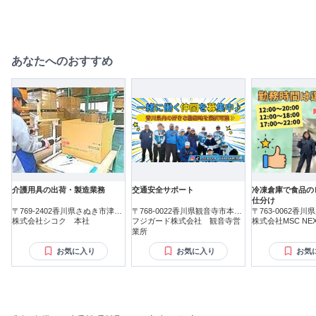
あなたへのおすすめ
介護用具の出荷・製造業務
交通安全サポート
冷凍倉庫で食品の
仕分け
〒769-2402香川県さぬき市津田
〒768-0022香川県観音寺市本大
〒763-0062香
町鶴羽
株式会社シコク 本社
町
フジガード株式会社 観音寺営
株式会社MSC NEX
業所
お気に入り
お気に入り
お気