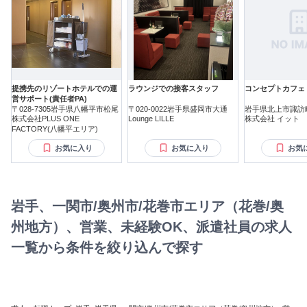
提携先のリゾートホテルでの運
ラウンジでの接客スタッフ
コンセプトカフェ
営サポート(責任者PA)
〒028-7305岩手県八幡平市松尾
〒020-0022岩手県盛岡市大通
岩手県北上市諏訪
株式会社PLUS ONE
Lounge LILLE
株式会社 イット
FACTORY(八幡平エリア)
お気に入り
お気に入り
お気
岩手、一関市/奥州市/花巻市エリア（花巻/奥
州地方）、営業、未経験OK、派遣社員の求人
一覧から条件を絞り込んで探す