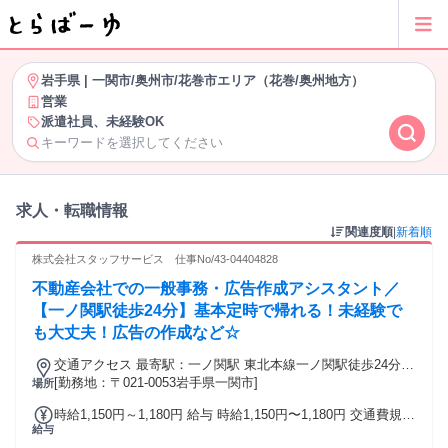
岩手県
|
一関市/奥州市/花巻市エリア（花巻/奥州地方）
営業
派遣社員、未経験OK
キーワードを選択してください
求人・転職情報
関連度順
|
新着順
株式会社スタッフサービス 仕事No/43-04404828
不動産会社での一般事務・広告作成アシスタント／
【一ノ関駅徒歩24分】基本定時で帰れる！未経験で
も大丈夫！広告の作成など☆
交通アクセス 最寄駅：一ノ関駅 東北本線一ノ関駅徒歩24分
車通勤可能
[勤務地：〒021-0053岩手県一関市]
場所
時給1,150円～1,180円 給与 時給1,150円〜1,180円 交通費規定
給与
支給 ◎給与前払いサービスあり！ 給与前に給与が受け取れる