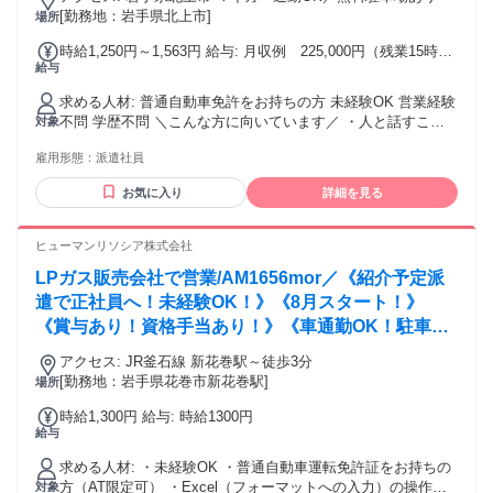
[勤務地：岩手県北上市]
場所
時給1,250円～1,563円 給与: 月収例 225,000円（残業15時間
給与
の場合） ※残業手当を含む ※別途交通費支給
求める人材: 普通自動車免許をお持ちの方 未経験OK 営業経験
不問 学歴不問 ＼こんな方に向いています／ ・人と話すこと
対象
が好き ・安定した会社で働きたい ・車に関わる仕事がしたい
雇用形態：
派遣社員
・未経験だけど営業に興味がある
お気に入り
詳細を見る
ヒューマンリソシア株式会社
LPガス販売会社で営業/AM1656mor／《紹介予定派
遣で正社員へ！未経験OK！》《8月スタート！》
《賞与あり！資格手当あり！》《車通勤OK！駐車場
無料！》《残業ほぼナシ！》
アクセス: JR釜石線 新花巻駅～徒歩3分
[勤務地：岩手県花巻市新花巻駅]
場所
時給1,300円 給与: 時給1300円
給与
求める人材: ・未経験OK ・普通自動車運転免許証をお持ちの
方（AT限定可） ・Excel（フォーマットへの入力）の操作が
対象