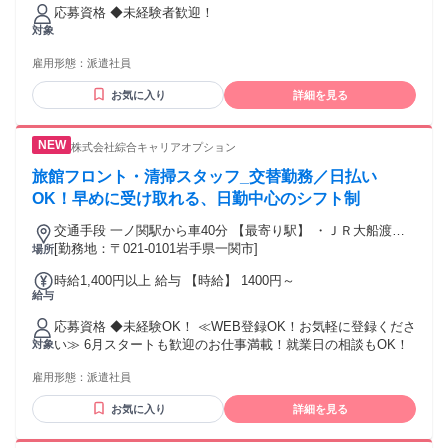
福利厚生サービスを導入しています。 詳細については弊社速
応募資格 ◆未経験者歓迎！
払い特設ページをご確認ください。 ※速払いサービスの利用
対象
登録が必要です。 ※ご利用できる金額の計算式や諸条件がご
ざいます。 ※利用できるタイミングはご就業先の勤怠管理形
雇用形態：
派遣社員
態によって月1、２回～毎日と大きく異なります。
お気に入り
詳細を見る
株式会社綜合キャリアオプション
旅館フロント・清掃スタッフ_交替勤務／日払い
OK！早めに受け取れる、日勤中心のシフト制
交通手段 一ノ関駅から車40分 【最寄り駅】 ・ＪＲ大船渡線
「一ノ関駅」 ・東北・北海道新幹線「一ノ関駅」 ・その他
[勤務地：〒021-0101岩手県一関市]
場所
時給1,400円以上 給与 【時給】 1400円～
給与
応募資格 ◆未経験OK！ ≪WEB登録OK！お気軽に登録くださ
い≫ 6月スタートも歓迎のお仕事満載！就業日の相談もOK！
対象
雇用形態：
派遣社員
お気に入り
詳細を見る