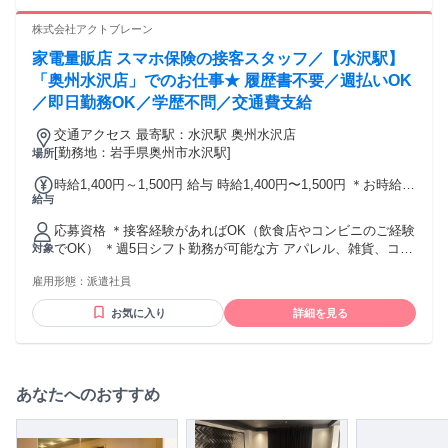
株式会社アクトブレーン
家電量販店 スマホ保険の接客スタッフ／【水沢駅】
「奥州水沢店」でのお仕事★ 履歴書不要／週払いOK
／即日勤務OK／学歴不問／交通費支給
交通アクセス 最寄駅：水沢駅 奥州水沢店
[勤務地：岩手県奥州市水沢駅]
場所
時給1,400円～1,500円 給与 時給1,400円〜1,500円 ＊お時給
給与
は、経験・条件を考慮の上決定します
応募資格 ＊接客経験があればOK（飲食店やコンビニのご経験
でOK） ＊週5日シフト勤務が可能な方 アパレル、雑貨、コス
対象
メなどファッション販売経験をお持ちの方歓迎♪ ＜活かせる経
雇用形態：
派遣社員
験・スキル＞ ・販売未経験から活躍♪ ・明るく積極的に行動
できる方 今までに飲食店やコンビニなど、なにかしらの接客
お気に入り
詳細を見る
経験がある方は 「まずは自分が出来ることからやってみよ
う」という気持ちがあればOK！
あなたへのおすすめ