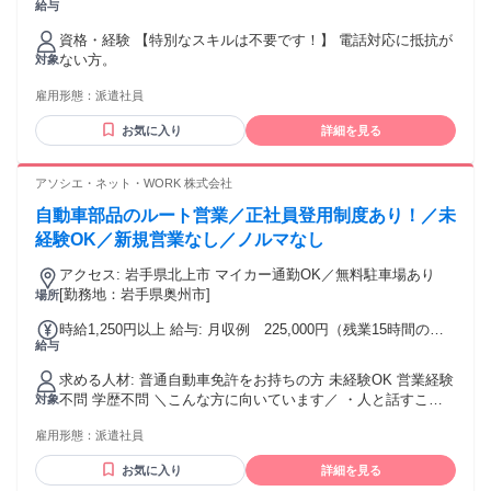
給与
給1300円×160時間（残業代別途） 時給は経験・スキルによっ
て優遇します。
資格・経験 【特別なスキルは不要です！】 電話対応に抵抗が
ない方。
対象
雇用形態：
派遣社員
お気に入り
詳細を見る
アソシエ・ネット・WORK 株式会社
自動車部品のルート営業／正社員登用制度あり！／未
経験OK／新規営業なし／ノルマなし
アクセス: 岩手県北上市 マイカー通勤OK／無料駐車場あり
[勤務地：岩手県奥州市]
場所
時給1,250円以上 給与: 月収例 225,000円（残業15時間の場
給与
合） ※残業手当を含む ※別途交通費支給
求める人材: 普通自動車免許をお持ちの方 未経験OK 営業経験
不問 学歴不問 ＼こんな方に向いています／ ・人と話すこと
対象
が好き ・安定した会社で働きたい ・車に関わる仕事がしたい
雇用形態：
派遣社員
・未経験だけど営業に興味がある
お気に入り
詳細を見る