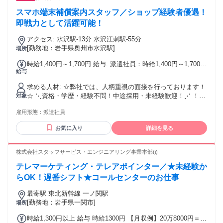
スマホ端末補償案内スタッフ／ショップ経験者優遇！
即戦力として活躍可能！
アクセス: 水沢駅-13分 水沢江刺駅-55分
[勤務地：岩手県奥州市水沢駅]
場所
時給1,400円～1,700円 給与: 派遣社員：時給1,400円～1,700円
給与
スタート 月収目安：235,200円～290,000円 ※給与は、ご経験
やスキルに応じ決定します。
求める人材: ☆弊社では、人柄重視の面接を行っております！
☆ ⋱資格・学歴・経験不問！中途採用・未経験歓迎！⋰ ！こ
対象
んな方におすすめ！ ・人とのコミュニケーションが好きな方
雇用形態：
派遣社員
・スマホやタブレットの操作が好きな方 ・安定して長く働き
たい方 まずは「やってみたい！」の気持ちでOK！ 未経験で
お気に入り
詳細を見る
も大丈夫♪お気軽にご応募ください。
‥‥‥‥‥‥‥‥‥‥‥‥‥‥‥‥‥‥‥‥‥‥
株式会社スタッフサービス・エンジニアリング事業本部(i)
テレマーケティング・テレアポインター／★未経験か
らOK！遅番シフト★コールセンターのお仕事
最寄駅 東北新幹線 一ノ関駅
[勤務地：岩手県一関市]
場所
時給1,300円以上 給与 時給1300円 【月収例】20万8000円＝時