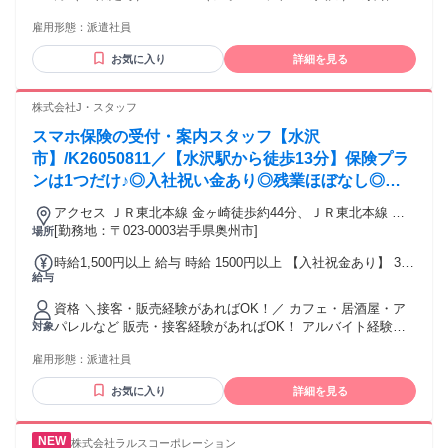
できる方
雇用形態：
派遣社員
お気に入り
詳細を見る
株式会社J・スタッフ
スマホ保険の受付・案内スタッフ【水沢
市】/K26050811／【水沢駅から徒歩13分】保険プラ
ンは1つだけ♪◎入社祝い金あり◎残業ほぼなし◎未
経験歓迎◎20～30代活躍中◎週払いOK
アクセス ＪＲ東北本線 金ヶ崎徒歩約44分、ＪＲ東北本線 水
沢徒歩約58分、ＪＲ東北本線 六原徒歩約88分 JR東北本線 水
[勤務地：〒023-0003岩手県奥州市]
場所
沢駅から徒歩13分
時給1,500円以上 給与 時給 1500円以上 【入社祝金あり】 3か
給与
月間継続勤務された方に、4か月目の給与で10,000円を加算支
給します。 ※詳細条件は面談時にご説明します。 交通費：交
資格 ＼接客・販売経験があればOK！／ カフェ・居酒屋・ア
通費支給 交通費支給（当社規定による） ・公共交通機関利用
パレルなど 販売・接客経験があればOK！ アルバイト経験だ
対象
の場合：実費支給 ・車通勤の場合：ガソリン代支給（距離に
けでも歓迎です♪ ▼こんな方にピッタリ ・人と話すのが好き
応じて規定あり）
雇用形態：
派遣社員
・シンプルな仕事がしたい ・販売経験を活かしたい ・高時給
でしっかり稼ぎたい ▼職場について ・20～30代スタッフが中
お気に入り
詳細を見る
心に活躍中
株式会社ラルスコーポレーション