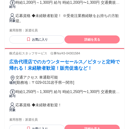
時給1,200円～1,300円 給与 時給1,200円〜1,300円 交通費規定
給与
支給 ◎給与前払いサービスあり！ 給与前に給与が受け取れる
福利厚生サービスを導入しています。 詳細については弊社速
応募資格 ◆未経験者歓迎！ ※受発注業務経験をお持ちの方歓
払い特設ページをご確認ください。 ※速払いサービスの利用
迎。
対象
登録が必要です。 ※ご利用できる金額の計算式や諸条件がご
ざいます。 ※利用できるタイミングはご就業先の勤怠管理形
雇用形態：
派遣社員
態によって月1、２回～毎日と大きく異なります。
お気に入り
詳細を見る
株式会社スタッフサービス 仕事No/43-04301584
広告代理店でのカウンターセールス／ピタッと定時で
帰れる！未経験者歓迎！販売促進など！
交通アクセス 車通勤可能
[勤務地：〒029-0131岩手県一関市]
場所
時給1,250円～1,300円 給与 時給1,250円〜1,300円 交通費規定
給与
支給 ◎給与前払いサービスあり！ 給与前に給与が受け取れる
福利厚生サービスを導入しています。 詳細については弊社速
応募資格 ◆未経験者歓迎！
払い特設ページをご確認ください。 ※速払いサービスの利用
対象
登録が必要です。 ※ご利用できる金額の計算式や諸条件がご
ざいます。 ※利用できるタイミングはご就業先の勤怠管理形
雇用形態：
派遣社員
態によって月1、２回～毎日と大きく異なります。
お気に入り
詳細を見る