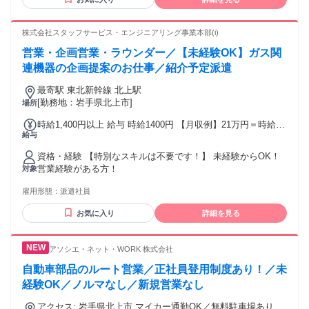
株式会社スタッフサービス・エンジニアリング事業本部(i)
営業・企画営業・ラウンダー／【未経験OK】ガス関
連機器の企画提案のお仕事／紹介予定派遣
最寄駅 東北新幹線 北上駅
[勤務地：岩手県北上市]
場所
時給1,400円以上 給与 時給1400円 【月収例】21万円＝時給
給与
1400円×150時間（残業代別途） 時給は経験・スキルによって
優遇します。
資格・経験 【特別なスキルは不要です！】 未経験からOK！
営業経験がある方！
対象
雇用形態：
派遣社員
お気に入り
詳細を見る
アソシエ・ネット・WORK 株式会社
自動車部品のルート営業／正社員登用制度あり！／未
経験OK／ノルマなし／新規営業なし
アクセス: 岩手県北上市 マイカー通勤OK／無料駐車場あり