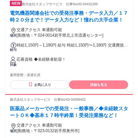
株式会社スタッフサービス 仕事No/43-04431289
電気機器関連会社での受発注事務・データ入力／１７
時２０分まで！データ入力など！憧れの大手企業！
交通アクセス 車通勤可能
[勤務地：〒024-0014岩手県北上市流通センター]
場所
時給1,150円～1,180円 給与 時給1,150円〜1,180円 交通費規定
給与
支給 ◎給与前払いサービスあり！ 給与前に給与が受け取れる
福利厚生サービスを導入しています。 詳細については弊社速
応募資格 ◆未経験者歓迎！
払い特設ページをご確認ください。 ※速払いサービスの利用
対象
登録が必要です。 ※ご利用できる金額の計算式や諸条件がご
ざいます。 ※利用できるタイミングはご就業先の勤怠管理形
雇用形態：
派遣社員
態によって月1、２回～毎日と大きく異なります。
お気に入り
詳細を見る
株式会社スタッフサービス 仕事No/43-04399432
医薬品メーカーでの受発注・一般事務／◆未経験スタ
ートＯＫ◆基本１７時半終業！受発注業務など！
交通アクセス 車通勤可能
[勤務地：〒023-0132岩手県奥州市]
場所