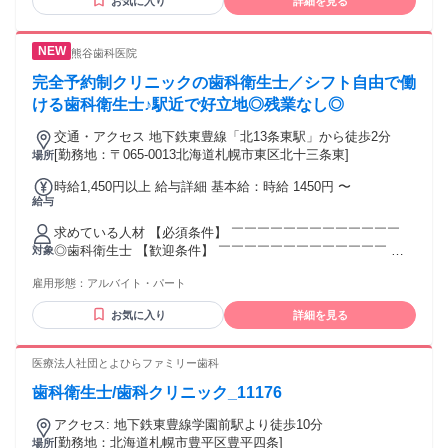
お気に入り
詳細を見る
熊谷歯科医院
完全予約制クリニックの歯科衛生士／シフト自由で働
ける歯科衛生士♪駅近で好立地◎残業なし◎
交通・アクセス 地下鉄東豊線「北13条東駅」から徒歩2分
[勤務地：〒065-0013北海道札幌市東区北十三条東]
場所
時給1,450円以上 給与詳細 基本給：時給 1450円 〜
給与
求めている人材 【必須条件】 ￣￣￣￣￣￣￣￣￣￣￣￣￣
◎歯科衛生士 【歓迎条件】 ￣￣￣￣￣￣￣￣￣￣￣￣￣ ◎
対象
ブランクのある方も歓迎 ◎新卒・第二新卒歓迎 ◎学歴不問
雇用形態：
アルバイト・パート
◎主婦・主夫歓迎 ◎挨拶ができる方 ◎掃除への意識が高い方
お気に入り
詳細を見る
医療法人社団とよひらファミリー歯科
歯科衛生士/歯科クリニック_11176
アクセス: 地下鉄東豊線学園前駅より徒歩10分
[勤務地：北海道札幌市豊平区豊平四条]
場所