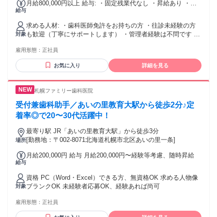
月給800,000円以上 給与: ・固定残業代なし ・昇給あり ・独
給与
自応援金：100,000円（入職6ヶ月経過後の給与にて支給） ・
試用期間：3ヶ月（同条件） ※給与は経験（往診経験5年以
求める人材: ・歯科医師免許をお持ちの方 ・往診未経験の方
上、管理医師経験、嚥下訓練スキル等）を考慮し決定しま
も歓迎（丁寧にサポートします） ・管理者経験は不問です ・
対象
す。 ※業績に応じたプラス評価（ロイヤリティ契約）も相談
義歯調整、歯周病治療、虫歯治療等の基本的な歯科治療が可
可能です。
雇用形態：
正社員
能な方
お気に入り
詳細を見る
札幌ファミリー歯科医院
受付兼歯科助手／あいの里教育大駅から徒歩2分♪定
着率◎で20〜30代活躍中！
最寄り駅 JR「あいの里教育大駅」から徒歩3分
[勤務地：〒002-8071北海道札幌市北区あいの里一条]
場所
月給200,000円 給与 月給200,000円〜経験等考慮、随時昇給
給与
資格 PC（Word・Excel）できる方、無資格OK 求める人物像
ブランクOK 未経験者応募OK、経験あれば尚可
対象
雇用形態：
正社員