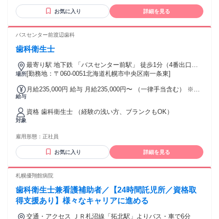
は業績、勤務成績、 勤務態度等を勘案し決定します
囲と協力して仕事を進められる方 ⭐こんな⽅にぴったり ￣￣
お気に入り
詳細を見る
V￣￣￣￣￣￣￣￣￣￣￣￣￣￣￣￣￣ ✦向上心があり、自発
的に学んでいきたい方 ✦クリニックの立ち上げという 貴重な
経験を積みたい方 ✦チームワークを大切にし、 前向きな姿勢
バスセンター前渡辺歯科
で業務に取り組める方
歯科衛生士
最寄り駅 地下鉄 「バスセンター前駅」 徒歩1分（4番出口す
ぐ）
[勤務地：〒060-0051北海道札幌市中央区南一条東]
場所
月給235,000円 給与 月給235,000円〜 （一律手当含む） ※前
給与
職・経験など考慮し決定します。
資格 歯科衛生士 （経験の浅い方、ブランクもOK）
対象
雇用形態：
正社員
お気に入り
詳細を見る
札幌優翔館病院
歯科衛生士兼看護補助者／【24時間託児所／資格取
得支援あり】様々なキャリアに進める
交通・アクセス ＪＲ札沼線「拓北駅」よりバス・車で6分