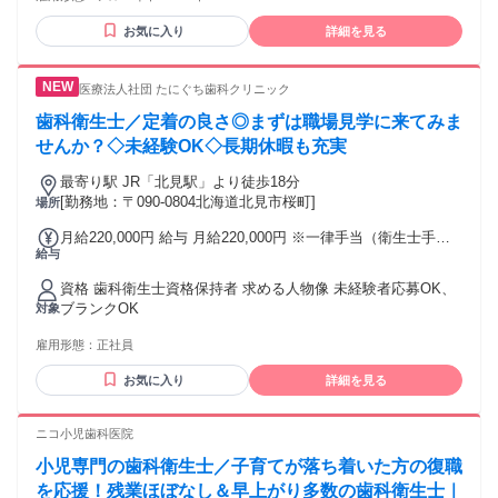
お気に入り
詳細を見る
医療法人社団 たにぐち歯科クリニック
歯科衛生士／定着の良さ◎まずは職場見学に来てみま
せんか？◇未経験OK◇長期休暇も充実
最寄り駅 JR「北見駅」より徒歩18分
[勤務地：〒090-0804北海道北見市桜町]
場所
月給220,000円 給与 月給220,000円 ※一律手当（衛生士手当
給与
／月30,000円、精勤手当／月10,000円）を含む
資格 歯科衛生士資格保持者 求める人物像 未経験者応募OK、
ブランクOK
対象
雇用形態：
正社員
お気に入り
詳細を見る
ニコ小児歯科医院
小児専門の歯科衛生士／子育てが落ち着いた方の復職
を応援！残業ほぼなし＆早上がり多数の歯科衛生士｜