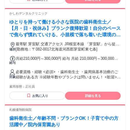
験したい方 ✅チームワークを大切にできる方 ✅ブランクから
復職したい方 ✅経験が浅くても成長したい方 経験年数より
も、人柄や向上心を大切にしています。 「もっと成長した
かしわデンタルクリニック
い」 「患者さまの笑顔に貢献したい」 そんな想いをお持ちの
ゆとりを持って働ける小さな医院の歯科衛生士／
方をお待ちしています✨
【月・日・祝休み】ブランク復帰歓迎！自分のペース
で焦らず慣れていける、小規模で落ち着いた環境の歯
科医院です＊時短からのスタートもOK！
最寄駅 芽室駅 交通アクセス JR根室本線 「芽室駅」から徒歩
[勤務地：〒082-0017北海道河西郡芽室町東七条]
で約14分(車で3分) 車通勤可 無料駐車場あり
場所
月給210,000円～300,000円 給与 月給 210,000円～300,000円
給与
※所定労働時間超過分の労働については別途残業代を支給し
ます 上記は資格手当 25,000円、職務手当 15,000円含む
必要資格・経験 <必須> ・歯科衛生士 ・歯周病基本治療のご
経験がある方 ※経験年数やブランクは問いません！ <歓迎>
対象
・ブランクからの復職を目指す方（ペースに合わせてサポー
雇用形態：
正社員
トします） ・主婦/主夫の方、子育て中の方（家庭との両立を
応援します） ・ワークライフバランスを大切にしながら、腰
お気に入り
詳細を見る
を据えて長く働きたい方 ・地域に根ざしたアットホームな医
院で働きたい方 最終学歴 短期大学・専門学校以上
札幌優翔館病院
歯科衛生士／年齢不問・ブランクOK！子育て中の方
活躍中／院内保育園あり