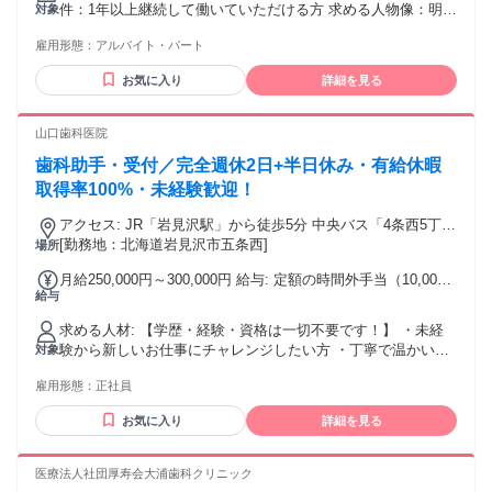
件：1年以上継続して働いていただける方 求める人物像：明る
対象
く、コミュニケーションするのが苦手ではない方
雇用形態：
アルバイト・パート
お気に入り
詳細を見る
山口歯科医院
歯科助手・受付／完全週休2日+半日休み・有給休暇
取得率100%・未経験歓迎！
アクセス: JR「岩見沢駅」から徒歩5分 中央バス「4条西5丁目
停留所」から徒歩0分
[勤務地：北海道岩見沢市五条西]
場所
月給250,000円～300,000円 給与: 定額の時間外手当（10,000
給与
円）を含む 2025年の所定労働時間超過は月平均31分（一日平
均2分未満）
求める人材: 【学歴・経験・資格は一切不要です！】 ・未経
験から新しいお仕事にチャレンジしたい方 ・丁寧で温かい対
対象
応ができる方 ・歯科医療の知識はゼロから始められます ※省
雇用形態：
正社員
令3号のイに基づき長期勤続によるキャリア形成を図る観点か
ら35歳未満の方
お気に入り
詳細を見る
医療法人社団厚寿会大浦歯科クリニック