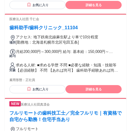
お気に入り
詳細を見る
医療法人社団 千仁会
歯科助手/歯科クリニック_11104
アクセス: 地下鉄南北線麻生駅より車で10分程度
[勤務地：北海道札幌市北区屯田五条]
場所
月給200,000円～300,000円 給与: 基本給：150,000円～
給与
210,000円 諸手当：50,000円～90,000円 通勤手当：あり（上
限なし） その他手当 燃料手当（11月～3月）：5,000円／月
求める人材: ■求める学歴 不問 ■必要な経験・知識・技能等
【必須経験】 不問 【あれば尚可】 歯科助手経験あれば尚可 ■
対象
必須資格 なし
雇用形態：
正社員
お気に入り
詳細を見る
医療法人社団真凛会
フルリモートの歯科技工士／完全フルリモ｜有資格で
自宅から勤務！住宅手当あり
フルリモート