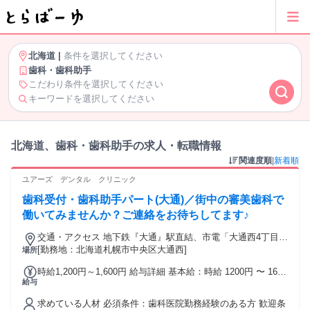
北海道
|
条件を選択してください
歯科・歯科助手
こだわり条件を選択してください
キーワードを選択してください
北海道、歯科・歯科助手の求人・転職情報
関連度順
|
新着順
ユアーズ デンタル クリニック
歯科受付・歯科助手パート(大通)／街中の審美歯科で
働いてみませんか？ご連絡をお待ちしてます♪
交通・アクセス 地下鉄『大通』駅直結、市電「大通西4丁目」
徒歩6分
[勤務地：北海道札幌市中央区大通西]
場所
時給1,200円～1,600円 給与詳細 基本給：時給 1200円 〜 1600
給与
円 交通費実費支給（上限1万円まで）
求めている人材 必須条件：歯科医院勤務経験のある方 歓迎条