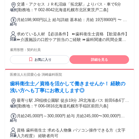
交通・アクセス ＪＲ札沼線「拓北駅」よりバス・車で6分
[勤務地：〒002-8042北海道札幌市北区東茨戸二条]
場所
月給198,900円以上 給与詳細 基本給：月給 19万8900円 〜 固
給与
定残業代：なし 【一律手当】 全員に一律で支払われる通勤・
皆勤・家族手当金額：あり 全員に一律で支払われるその他手
求めている人材 【必須条件】 ⏩歯科衛生士資格 【歓迎条件】
当金額：あり ・月給に含まれる一律手当は ベースアップ評価
⏩介護施設の口腔ケア担当のご経験 ⏩歯科関連の民間企業で
対象
手当1として 7,000円支給 ベースアップ評価手当2として
のご経験 ⏩歯科関連学校の教員経験 ⏩歯科技工士 ⏩ホワイト
11,900円支給 ・通勤手当0～15,000円支給 ・残業手当支給
雇用形態：
契約社員
ニングコーディネーター ⏩インプラント専門歯科衛生士 【こ
んな方にオススメ】 ■ブランクのある方歓迎 ■主婦(夫)・子育
お気に入り
詳細を見る
て中の方 ■学歴・年齢不問 ■経験者優遇
医療法人社団愛心会 渕崎歯科医院
歯科衛生士／資格を活かして働きませんか！ 経験の
浅い方へも丁寧にお教えします◎
最寄り駅 JR稲積公園駅 徒歩19分 JR北海道バス 前田6条6丁目
バス停より徒歩3分
[勤務地：〒006-0816北海道札幌市手稲区前田六条]
場所
月給245,000円～300,000円 給与 月給245,000〜300,000円
給与
（一律職務手当・精勤手当・保険手当を含む） ※経験やスキ
ルによって応相談 ※保険手当は、歯科医師国保加入分として
資格 歯科衛生士 求める人物像 パソコン操作できる方（文字
支給されます。
入力程度） 経験者尚可
対象