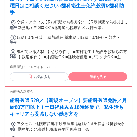
ある方 ★「今の自分にできるかな…」という不安は不要で
曜日はご相談ください♪歯科衛生士免許必須✨歯科助
す！ 当院がご用意している「復職支援金（最大10万円）」
手
や、 業務時間内で行う丁寧な研修を活用して、あなたのペー
スで成長していける環境を整えております。 〜〜まずは話だ
交通・アクセス JR八軒駅から徒歩9分、JR琴似駅から徒歩13
けでも、という方も大歓迎〜〜 いきなり応募・面接ではな
分
[勤務地：〒063-0845北海道札幌市西区八軒五条西]
場所
く、最初はWEBでのカジュアル面談からです！ 少しでも気に
時給1,075円以上 給与詳細 基本給：時給 1075円 〜 能力・経
なるという方は、まず応募してください！ ※選考ではなく情
給与
験等を考慮のうえ優遇します✨
報交換の場です。服装自由。
求めている人材 【 必須条件 】 ■歯科衛生士免許をお持ちの方
【 歓迎条件 】 ■未経験OK ■経験者優遇 ■ブランクOK ■主婦
対象
（主夫）歓迎
雇用形態：
アルバイト・パート
お気に入り
詳細を見る
医療法人双葉会
歯科医師 529／【新規オープン】要歯科医師免許／月
給80万円以上！土日祝休み＆18時終業で、私生活も
キャリアも妥協しない働き方を。
アクセス: 札幌市営地下鉄東豊線 福住駅1番出口より徒歩5分
[勤務地：北海道札幌市豊平区月寒西一条]
場所