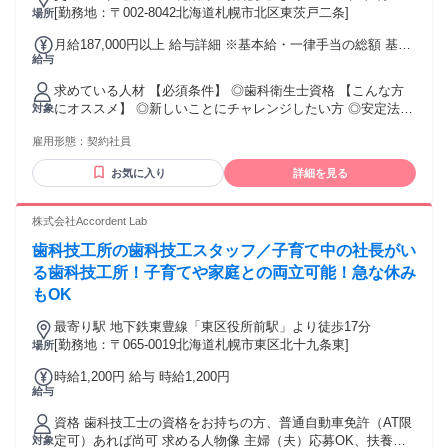
[勤務地：〒002-8042北海道札幌市北区東茨戸二条]
場所
月給187,000円以上 給与詳細 ※基本給・一律手当の総額 基本
給与
給：月給 17万5000円 〜 固定残業代：なし 【一律手当】 全員
に一律で支払われる通勤・皆勤・家族手当金額：あり 1ヶ月あ
求めている人材 【必須条件】 ◎歯科衛生士資格 【こんな方
たり0円 〜 1万5000円 全員に一律で支払われるその他手当金
にオススメ】 ◎新しいことにチャレンジしたい方 ◎安定法人
対象
額：あり 1ヶ月あたり1万2000円 〜 【手当】 ◎通勤手当：上
で今後のキャリアを歩みたい方 ◎家庭と仕事を両立させたい
限15,000円／月 ◎時間外手当
雇用形態：
契約社員
方 当法人は、複数事業所の運営をしており多様なキャリア選
択も可能となります。
お気に入り
詳細を見る
株式会社Accordent Lab
歯科技工所の歯科技工スタッフ／子育て中の社長がい
る歯科技工所！子育てや家庭との両立可能！急な休み
もOK
最寄り駅 地下鉄東豊線「東区役所前駅」より徒歩17分
[勤務地：〒065-0019北海道札幌市東区北十九条東]
場所
時給1,200円 給与 時給1,200円
給与
資格 歯科技工士の資格をお持ちの方、普通自動車免許（AT限
定可）あれば尚可 求める人物像 主婦（夫）応募OK、扶養内
対象