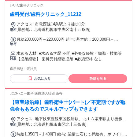
いいだ歯科クリニック
歯科受付/歯科クリニック_11212
アクセス: 市電西線14条駅より徒歩1分
[勤務地：北海道札幌市中央区南十五条西]
場所
月給200,000円～220,000円 給与: 基本給：160,000円～
給与
180,000円 職務手当：12,545円 調整手当：17,455円 受付手
当：10,000円 通勤手当：あり（上限月15,000円）
求める人材: ■求める学歴 不問 ■必要な経験・知識・技能等
【必須経験】 歯科受付経験必須 ■必須資格 なし
対象
雇用形態：
正社員
お気に入り
詳細を見る
北13ハニー歯科 医療法人社団 徳有
【東豊線沿線】歯科衛生士(パート)／不定期ですが勉
強会もあるのでスキルアップもできます
アクセス: 地下鉄東豊線東区役所駅、北１３条東駅より徒歩５
分以内
[勤務地：北海道札幌市東区北十三条東]
場所
時給1,350円～1,400円 給与: 業績に応じて昇給有、ホワイトニ