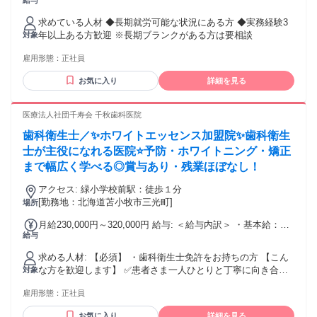
給与
業代：なし 【一律手当】 全員に一律で支払われる通勤・皆
勤・家族手当金額：なし 全員に一律で支払われるその他手当
求めている人材 ◆長期就労可能な状況にある方 ◆実務経験3
金額：なし ※昇給あり(年1回) ※賞与あり(年3回 【夏・冬・
年以上ある方歓迎 ※長期ブランクがある方は要相談
対象
年度末】：医院実績による※支給規定あり) ※個人実績の評価
による報奨金制度あり（毎月他※各種規定あり） ※冬賞与時
雇用形態：
正社員
に燃料手当60,000円支給あり（規定あり） 試用・研修期間：
１ヶ月～3ヶ月 試用・研修期間の条件：本採用と同じ ※期間
お気に入り
詳細を見る
中は交通費支給 上限月額1万円(規定あり)
医療法人社団千寿会 千秋歯科医院
歯科衛生士／✨ホワイトエッセンス加盟院✨歯科衛生
士が主役になれる医院⭐️予防・ホワイトニング・矯正
まで幅広く学べる◎賞与あり・残業ほぼなし！
アクセス: 緑小学校前駅：徒歩１分
[勤務地：北海道苫小牧市三光町]
場所
月給230,000円～320,000円 給与: ＜給与内訳＞ ・基本給：
給与
180,000円〜230,000円 ・資格手当：30,000円 ・職務手当：
20,000円〜60,000円 * 燃料手当 4,000円／月（11月～1月まで
求める人材: 【必須】 ・歯科衛生士免許をお持ちの方 【こん
支給） * 皆勤手当 10,000円／月 * 営業手当（歩合）：（デン
な方を歓迎します】 ✅患者さま一人ひとりと丁寧に向き合い
対象
タル商品等の販売） * 育児支援手当：保育費用に応じて当院
たい方 ✅歯科衛生士として専門性を高めたい方 ✅予防歯科・
の規定より一部負担あり * 資格手当 20,000円〜20,000円 * 職
雇用形態：
正社員
歯周治療をしっかり学びたい方 ✅ホワイトニングや審美歯科
務手当 20,000円〜60,000円
にも興味がある方 ✅インプラントや矯正など幅広い診療を経
お気に入り
詳細を見る