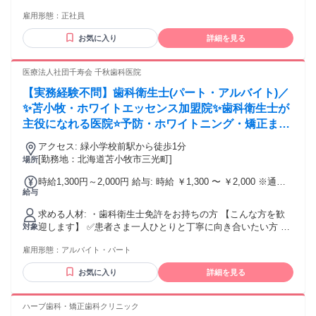
雇用形態：
正社員
お気に入り
詳細を見る
医療法人社団千寿会 千秋歯科医院
【実務経験不問】歯科衛生士(パート・アルバイト)／
✨苫小牧・ホワイトエッセンス加盟院✨歯科衛生士が
主役になれる医院⭐️予防・ホワイトニング・矯正まで
幅広く学べる◎ネイル・髪色自由♪♪
アクセス: 緑小学校前駅から徒歩1分
[勤務地：北海道苫小牧市三光町]
場所
時給1,300円～2,000円 給与: 時給 ￥1,300 〜 ￥2,000 ※通勤
給与
手当：実費支給（上限なし） ※営業手当あり（歩合・デンタ
ル商品等の販売） ※土曜日出勤は時給100円アップ
求める人材: ・歯科衛生士免許をお持ちの方 【こんな方を歓
迎します】 ✅患者さま一人ひとりと丁寧に向き合いたい方 ✅
対象
歯科衛生士として専門性を高めたい方 ✅予防歯科・歯周治療
雇用形態：
アルバイト・パート
をしっかり学びたい方 ✅ホワイトニングや審美歯科にも興味
がある方 ✅インプラントや矯正など幅広い診療を経験したい
お気に入り
詳細を見る
方 ✅チームワークを大切にできる方 ✅ブランクから復職した
い方 ✅経験が浅くても成長したい方 経験年数よりも、人柄や
向上心を大切にしています。 「もっと成長したい」 「患者さ
ハーブ歯科・矯正歯科クリニック
まの笑顔に貢献したい」 そんな想いをお持ちの方をお待ちし