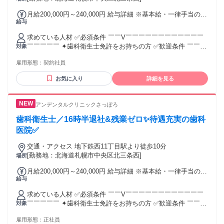
月給200,000円～240,000円 給与詳細 ※基本給・一律手当の総
給与
額 基本給：月給 18万円 〜 20万円 固定残業代：なし 【一律
手当】 全員に一律で支払われる通勤・皆勤・家族手当金額：
求めている人材 ✅必須条件 ￣￣V￣￣￣￣￣￣￣￣￣￣￣￣
なし 全員に一律で支払われるその他手当金額：あり 1ヶ月あ
￣￣￣￣￣ ✦歯科衛生士免許をお持ちの方 ✅歓迎条件 ￣￣V
対象
たり2万円 〜 4万円 ■一律資格手当（歯科衛生士） 2万円～4
￣￣￣￣￣￣￣￣￣￣￣￣￣￣￣￣￣ ✦歯科衛生士としての
万円 ■昇給あり ■賞与あり（勤続1年以降対象） ※昇給・賞与
雇用形態：
契約社員
実務経験がある方 ✦新しい環境でスキルアップしたい方 ✦周
は業績、勤務成績、 勤務態度等を勘案し決定します
囲と協力して仕事を進められる方 ⭐こんな⽅にぴったり ￣￣
お気に入り
詳細を見る
V￣￣￣￣￣￣￣￣￣￣￣￣￣￣￣￣￣ ✦向上心があり、自発
的に学んでいきたい方 ✦チームワークを大切にし、 前向きな
姿勢で業務に取り組める方
アンデンタルクリニックさっぽろ
歯科衛生士／16時半退社&残業ゼロ✨待遇充実の歯科
医院✅
交通・アクセス 地下鉄西11丁目駅より徒歩10分
[勤務地：北海道札幌市中央区北三条西]
場所
月給200,000円～240,000円 給与詳細 ※基本給・一律手当の総
給与
額 基本給：月給 18万円 〜 20万円 固定残業代：なし 【一律
手当】 全員に一律で支払われる通勤・皆勤・家族手当金額：
求めている人材 ✅必須条件 ￣￣V￣￣￣￣￣￣￣￣￣￣￣￣
なし 全員に一律で支払われるその他手当金額：あり 1ヶ月あ
￣￣￣￣￣ ✦歯科衛生士免許をお持ちの方 ✅歓迎条件 ￣￣V
対象
たり2万円 〜 4万円 ■一律資格手当（歯科衛生士） 2万円～4
￣￣￣￣￣￣￣￣￣￣￣￣￣￣￣￣￣ ✦歯科衛生士としての
万円 ■昇給あり ■賞与あり（勤続1年以降対象） ※昇給・賞与
雇用形態：
正社員
実務経験がある方 ✦新しい環境でスキルアップしたい方 ✦周