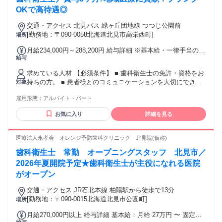
OKで高待遇◎
交通・アクセス 北見バス 緑ヶ丘団地線 つつじ公園前
[勤務地：〒090-0058北海道北見市高栄西町]
場所
月給234,000円～288,200円 給与詳細 ※基本給・一律手当の総
給与
額 基本給：月給 19万800円 〜 23万円 固定残業代：なし 【一
律手当】 全員に一律で支払われる通勤・皆勤・家族手当金
求めている人材 【必須条件】 ■ 歯科衛生士の免許・資格をお
額：あり 全員に一律で支払われるその他手当金額：あり 1ヶ
持ちの方。 ■ 患者様とのコミュニケーションを大切にできる
対象
月あたり4万3200円 〜 5万8200円 その他の手当等付記事項 精
方。 【歓迎条件】 ■ 歯周病治療や予防歯科に特化した知識を
勤手当 ５，０００円 燃料手当 ５，０００円／月（１０月～
雇用形態：
アルバイト・パート
お持ちの方。 【求める人物像】 ■ 明るく前向きに業務に取り
翌３月）
組める方。 ■ チーム医療の一員として協調性を持って働ける
お気に入り
詳細を見る
方。 ■ 常に新しい知識や技術を学び続ける向上心のある方。
医療法人永孝会 オレンジ予防歯科クリニック 北見院(仮称)
歯科衛生士 常勤 オープニングスタッフ 北見市／
2026年夏開院予定★歯科衛生士が主役になれる医院
がオープン
交通・アクセス JR石北本線 柏陽駅から徒歩で13分
[勤務地：〒090-0015北海道北見市公園町]
場所
月給270,000円以上 給与詳細 基本給：月給 27万円 〜 固定残