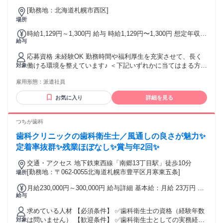
[勤務地：北海道札幌市西区]
場所
時給1,129円～1,300円 給与 時給1,129円〜1,300円 想定年収：
給与
792000円 賞与あり
応募資格 未経験OK 勤務時間や福利厚生を充実させて、長く
働ける環境を整えています♪ ＜下記いずれかに当てはまる方歓
対象
迎です＞ ・年配の方と接するのが好き ・手に職つけて働きた
雇用形態：
派遣社員
い ・福祉に興味がある ・資格が取れる仕事がしたい ・安定
した業界で働きたい ❖下記の資格をお持ちの方ももちろん大
お気に入り
詳細を見る
歓迎 初任者研修（ヘルパー２級） 実務者研修（ヘルパー1
級） 介護福祉士資格
つちが歯科
歯科クリニックの歯科衛生士／風通しの良さが魅力✨
定着率抜群✨残業ほぼなし✨賞与年2回✨
交通・アクセス 地下鉄東西線「南郷13丁目駅」徒歩10分
[勤務地：〒062-0055北海道札幌市豊平区月寒東五条]
場所
月給230,000円～300,000円 給与詳細 基本給：月給 23万円 〜
給与
30万円 固定残業代：なし 【一律手当】 全員に一律で支払わ
れる通勤・皆勤・家族手当金額：あり 全員に一律で支払われ
求めている人材 【必須条件】 ✅歯科衛生士の資格（経験年数
るその他手当金額：あり ※手当込み ◆昇給あり ◆賞与あり
は問いません） 【歓迎条件】 ✅歯科衛生士としての実務経験
対象