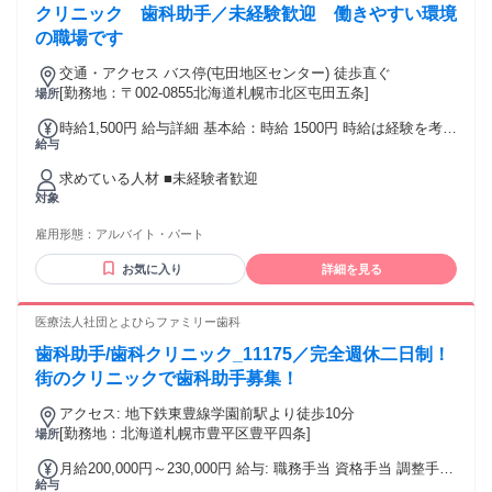
クリニック 歯科助手／未経験歓迎 働きやすい環境
の職場です
交通・アクセス バス停(屯田地区センター) 徒歩直ぐ
[勤務地：〒002-0855北海道札幌市北区屯田五条]
場所
時給1,500円 給与詳細 基本給：時給 1500円 時給は経験を考慮
給与
いたします
求めている人材 ■未経験者歓迎
対象
雇用形態：
アルバイト・パート
お気に入り
詳細を見る
医療法人社団とよひらファミリー歯科
歯科助手/歯科クリニック_11175／完全週休二日制！
街のクリニックで歯科助手募集！
アクセス: 地下鉄東豊線学園前駅より徒歩10分
[勤務地：北海道札幌市豊平区豊平四条]
場所
月給200,000円～230,000円 給与: 職務手当 資格手当 調整手当
給与
皆勤手当 特別手当 木曜と平日休みの方に支給 交通費規定支