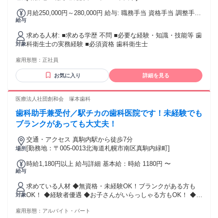
月給250,000円～280,000円 給与: 職務手当 資格手当 調整手当
給与
皆勤手当 特別手当 木曜と平日休みの方に支給 交通費規定支
給
求める人材: ■求める学歴 不問 ■必要な経験・知識・技能等 歯
科衛生士の実務経験 ■必須資格 歯科衛生士
対象
雇用形態：
正社員
お気に入り
詳細を見る
医療法人社団創和会 塚本歯科
歯科助手兼受付／駅チカの歯科医院です！未経験でも
ブランクがあっても大丈夫！
交通・アクセス 真駒内駅から徒歩7分
[勤務地：〒005-0013北海道札幌市南区真駒内緑町]
場所
時給1,180円以上 給与詳細 基本給：時給 1180円 〜
給与
求めている人材 ◆無資格・未経験OK！ブランクがある方も
OK！ ◆経験者優遇 ◆お子さんがいらっしゃる方もOK！ ◆扶
対象
養内OK
雇用形態：
アルバイト・パート