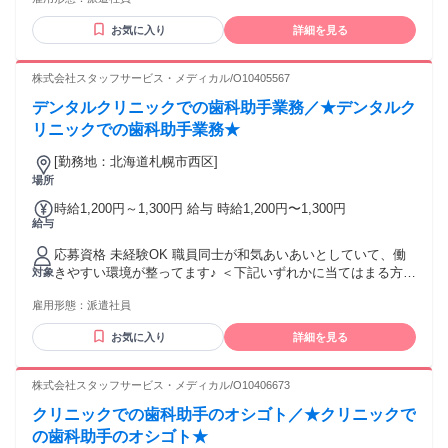
お気に入り
詳細を見る
株式会社スタッフサービス・メディカル/O10405567
デンタルクリニックでの歯科助手業務／★デンタルク
リニックでの歯科助手業務★
[勤務地：北海道札幌市西区]
場所
時給1,200円～1,300円 給与 時給1,200円〜1,300円
給与
応募資格 未経験OK 職員同士が和気あいあいとしていて、働
きやすい環境が整ってます♪ ＜下記いずれかに当てはまる方歓
対象
迎です＞ ・年配の方と接するのが好き ・手に職つけて働きた
雇用形態：
派遣社員
い ・福祉に興味がある ・資格が取れる仕事がしたい ・安定
した業界で働きたい ❖下記の資格をお持ちの方ももちろん大
お気に入り
詳細を見る
歓迎 初任者研修（ヘルパー２級） 実務者研修（ヘルパー1
級） 介護福祉士資格
株式会社スタッフサービス・メディカル/O10406673
クリニックでの歯科助手のオシゴト／★クリニックで
の歯科助手のオシゴト★