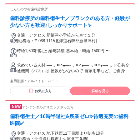
━━━━━━━━━━━━━━━━ 💬 こんな方に合う職場で
す ━━━━━━━━━━━━━━━━ ・患者様の話を丁寧に
しんしのつ村歯科診療所
聞ける方 ・一人ひとりに寄り添いたい方 ・予防歯科に興味が
歯科診療所の歯科衛生士／ブランクのある方・経験が
ある方 ・衛生士業務に集中したい方 ・知識や技術を身につけ
たい方 ・周囲と協力して働ける方 ・仕事も私生活も大切にし
少ない方も歓迎♪しっかりサポート✨
たい方 ・腰を据えて長く働きたい方
交通・アクセス 新篠津小学校から車で１分
╭━━━━━━━━━━━━━━╮ ✨ こんな働き方を 叶えた
[勤務地：〒068-1115北海道石狩郡新篠津村]
場所
い方にもおすすめ ╰━━━━━━━━━━━━━━╯ ◎ お
休みをしっかり取りたい ◎ 家庭や育児と両立したい ◎ 資格
時給1,500円以上 給与詳細 基本給：時給 1500円 〜
を活かして復職したい ◎ 患者様と長く関わりたい ◎ 無理な
給与
く安定して働きたい ◎ 衛生士として成長したい 経験に自信
がないことを理由に、 応募を迷う必要はありません。 まずは
求めている人材 ―-･｡＊○●―-･｡＊○●―-･｡＊○●―-･｡ ✅公共交
医院見学からでも お気軽にお越しください。
通機関（バス）は 便数が少ないので 自家用車など、ご自身で
対象
交通手段を確保して 勤務して頂ける方 患者様ひとりひとり丁
雇用形態：
アルバイト・パート
寧に時間をかけて説明・治療を行うことを大切にしていま
す。 何人もの患者様を時間の隙間なく治療することはありま
お気に入り
詳細を見る
せん！ 焦らず仕事をしたい方に向いている職場です◎ 勤務時
間等も相談可能ですので、家事・育児などの都合に合わせて
働けます。 時間外労働も基本的にはなく、定時で帰宅できま
アンデンタルクリニックさっぽろ
すよ♪ ―-･｡＊○●―-･｡＊○●―-･｡＊○●―-･｡
歯科衛生士／16時半退社&残業ゼロ✨待遇充実の歯科
医院✅
交通・アクセス 地下鉄西11丁目駅より徒歩10分
[勤務地：北海道札幌市中央区北三条西]
場所