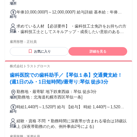
場所
年俸10,000,000円～12,000,000円 給与詳細 基本給：年俸
給与
1000万円 〜 1200万円 固定残業代：なし 【一律手当】 全員に
一律で支払われる通勤・皆勤・家族手当金額：あり 全員に一
求めている人材 【必須要件】 ・歯科技工士免許をお持ちの方
律で支払われるその他手当金額：あり ■別途手当 ・歩合給あ
・歯科技工士としてスキルアップ・成長したい意欲のある方
対象
り（保険20%、自費25%） ・住宅手当2万円（賃貸で世帯主の
・オンラインでの患者説明・カウンセリング対応に抵抗がな
場合／交通費との選択制） ・引越手当（不動産仲介手数料無
雇用形態：
正社員
い方 【歓迎要件】 ・マウスピース矯正、または一般歯科治療
料） ■昇給あり（年1回） 試用期間あり（3か月～）試用期間
に関する臨床経験をお持ちの方 ・医療広告、オンライン診療
終了後の給与変動はナシ。 給与は働き方、勤務形態、経験・
お気に入り
詳細を見る
に関する知識・興味のある方 ・副業・業務委託など柔軟な働
スキル等により決定いたします。 固定残業時間を超過した場
き方を希望される方 ・患者様の不安に寄り添い、信頼関係を
合は、別途法定通り支給。 給与額により、固定残業手当の金
築けるコミュニケーション力のある方
株式会社トラストグロース
額および時間数は異なります。 ※固定残業手当（15～25時間
分）は目安であり、 毎月必ず当該時間数の残業が発生するも
歯科医院での歯科助手／【琴似１条】交通費支給！
のではありません！
(週1日のみ・1日短時間)/最寄り:琴似 徒歩3分
勤務地・最寄駅 地下鉄東西線：琴似 徒歩3分
[勤務地：北海道札幌市西区琴似一条]
場所
時給1,440円～1,520円 給与 【給与】 時給 1,440円～1,520円
給与
【派遣時給】1,440～1,520円(経験・能力による) 交通費別途支
給
経験・資格 不問 ＊勤務時間に深夜帯が含まれる場合は18歳以
上 (深夜帯勤務のため、例外事由2号による)
対象
雇用形態：
派遣社員