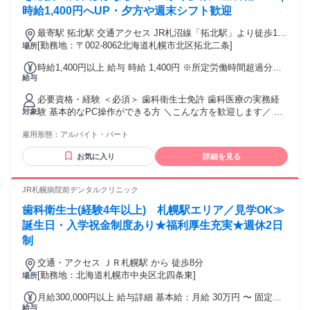
時給1,400円へUP・夕方や週末シフト歓迎
最寄駅 拓北駅 交通アクセス JR札沼線「拓北駅」より徒歩12
[勤務地：〒002-8062北海道札幌市北区拓北二条]
分 車通勤OK／バイク通勤OK
場所
時給1,400円以上 給与 時給 1,400円 ※所定労働時間超過分の
給与
労働については別途残業代を支給します
必要資格・経験 ＜必須＞ 歯科衛生士免許 歯科医療の実務経
験 基本的なPC操作ができる方 ＼こんな方を歓迎します／ ブ
対象
ランクのある方、主婦（夫）さん大歓迎！ 子育てが一段落し
雇用形態：
アルバイト・パート
て、社会復帰を目指している方 「平日の夕方」「土曜」「日
曜（月2回程度）」に力を貸してくださる方
お気に入り
詳細を見る
JR札幌病院前デンタルクリニック
歯科衛生士(経験4年以上) 札幌駅エリア／見学OK≫
誕生日・入学祝金制度あり★福利厚生充実★週休2日
制
交通・アクセス ＪＲ札幌駅 から 徒歩8分
[勤務地：北海道札幌市中央区北四条東]
場所
月給300,000円以上 給与詳細 基本給：月給 30万円 〜 固定残
給与
業代：なし 【一律手当】 全員に一律で支払われる通勤・皆