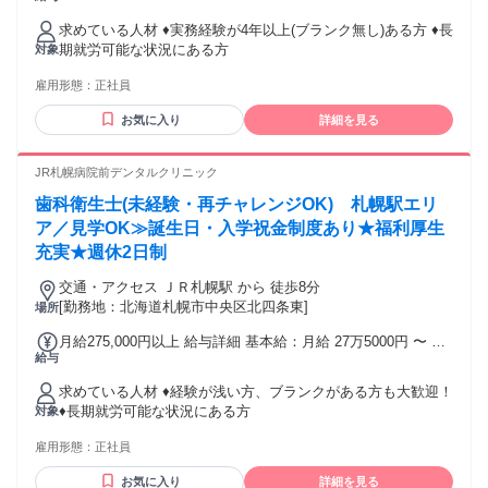
勤・家族手当金額：なし 全員に一律で支払われるその他手当
求めている人材 ♦実務経験が4年以上(ブランク無し)ある方 ♦長
金額：なし ※昇給あり(年1回) ※賞与あり(年3回 【夏・冬・
期就労可能な状況にある方
対象
年度末】：医院実績による※支給規定あり)
雇用形態：
正社員
お気に入り
詳細を見る
JR札幌病院前デンタルクリニック
歯科衛生士(未経験・再チャレンジOK) 札幌駅エリ
ア／見学OK≫誕生日・入学祝金制度あり★福利厚生
充実★週休2日制
交通・アクセス ＪＲ札幌駅 から 徒歩8分
[勤務地：北海道札幌市中央区北四条東]
場所
月給275,000円以上 給与詳細 基本給：月給 27万5000円 〜 固
給与
定残業代：なし 【一律手当】 全員に一律で支払われる通勤・
皆勤・家族手当金額：なし 全員に一律で支払われるその他手
求めている人材 ♦経験が浅い方、ブランクがある方も大歓迎！
当金額：なし ※昇給あり(年1回) ※賞与あり(年3回 【夏・
♦長期就労可能な状況にある方
対象
冬・年度末】：医院実績による※支給規定あり)
雇用形態：
正社員
お気に入り
詳細を見る