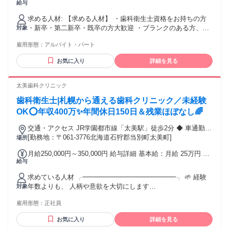
給与
ング手当、交通費規定支給
求める人材: 【求める人材】 ・歯科衛生士資格をお持ちの方
・新卒・第二新卒・既卒の方大歓迎 ・ブランクのある方、経
対象
験の少ない方歓迎 ・主婦・主夫歓迎 未経験・新卒入社の方は
雇用形態：
アルバイト・パート
安心できるまでベテランの先輩がしっかりサポート しますの
でご安心ください。
お気に入り
詳細を見る
太美歯科クリニック
歯科衛生士|札幌から通える歯科クリニック／未経験
OK⭕年収400万✨年間休日150日＆残業ほぼなし🌈
交通・アクセス JR学園都市線「太美駅」徒歩2分 ◆ 車通勤
OK ◆ 無料駐車場完備 ◆ 札幌市内からの通勤可能
[勤務地：〒061-3776北海道石狩郡当別町太美町]
場所
月給250,000円～350,000円 給与詳細 基本給：月給 25万円 〜
給与
35万円 固定残業代：なし 【一律手当】 全員に一律で支払わ
れる通勤・皆勤・家族手当金額：なし 全員に一律で支払われ
求めている人材 ╭━━━━━━━━━━━━━━╮ 🌱 経験
るその他手当金額：なし 月給25万円～35万円（一律手当含
年数よりも、 人柄や意欲を大切にします
対象
む） ※経験・能力を考慮します。 ※残業代は別途支給 ＜昇
╰━━━━━━━━━━━━━━╯ ＜必須条件＞ ◆ 歯科衛
給・賞与＞ ◆ 昇給年1回 1回あたり約5,000円 ◆ 賞与年2回
雇用形態：
正社員
生士免許をお持ちの方 実務経験の有無や、 ブランク期間は問
いません。 新卒・第二新卒の方や、 資格取得後に実務経験が
お気に入り
詳細を見る
あまりない方も歓迎します。