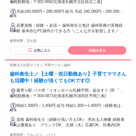
[勤務地：〒002-8062北海道札幌市北区拓北二条]
分 車通勤OK／バイク通勤OK
場所
月給240,000円～280,000円 給与 月給 240,000円～280,000円
給与
※所定労働時間超過分の労働については別途残業代を支給し
ます 給与額は経験に応じて決定します。 ■昇給あり ■賞与あ
必要資格・経験 ＜必須＞ 歯科衛生士免許 歯科医療の実務経
り（年2回｜6月・12月） ―給与2ヶ月分の支給実績 ＼各種手
験 基本的なPC操作ができる方 ＼こんな方を歓迎します／ ブ
対象
当あり／ ■健康保険手当 ―歯科医師国保の保険料を半額支給
ランクのある方、主婦（夫）さん大歓迎！ 子育てが一段落し
■研修手当 ―診療時間外の研修会に参加した際に支給 ■暖房手
雇用形態：
正社員
て、社会復帰を目指している方 「平日の夕方」「土曜」「日
当：10,000円／月 ―10月～3月の期間に支給
曜（月2回程度）」に力を貸してくださる方
お気に入り
詳細を見る
医療法人社団マリオン 平岡マリオン歯科
歯科衛生士／【土曜・祝日勤務あり】子育てママさん
も活躍中！経験が浅くてもOKです◎
最寄り駅 バス停「イオンモール札幌平岡」徒歩すぐ JR 「上
野幌駅」 車12分
[勤務地：〒004-0873北海道札幌市清田区平岡三条]
場所
時給1,300円～1,400円 給与 時給1,300〜1,400円（経験者は優
給与
遇） ※祝日は時給+100円
資格 歯科衛生士（経験が浅い方もOK） 求める人物像 経験者
は優遇あり、ブランクOK、主婦（夫）応募OK、扶養内OK
対象
雇用形態：
アルバイト・パート