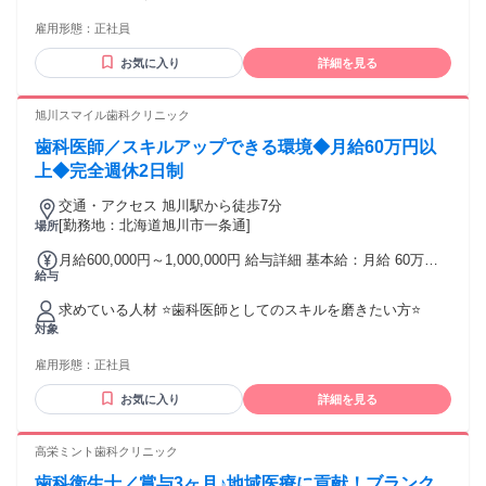
年2回 （6月・12月／昨年実績3カ月分）
がある方 ✅インプラント、口腔外科、訪問歯科などの経験が
雇用形態：
正社員
ある方 【求める人物像】 ◆チームワークを大切にし、周りの
スタッフと協力しながら仕事を進められる方 ◆子どもからお
お気に入り
詳細を見る
年寄りまで、幅広い年代の患者様と笑顔で接することが好き
な方 ◆地域医療に貢献したいという意欲がある方 ◆向上心が
あり、スキルアップして仕事の幅を広げたいと考えている方
旭川スマイル歯科クリニック
【こんな方にはピッタリ！】 ◆ブランクがあっても、安心し
歯科医師／スキルアップできる環境◆月給60万円以
て復帰できるサポート体制を求めている方 ◆仕事とプライベ
ートを両立させて、残業が少ない職場で長く働きたい方 ◆職
上◆完全週休2日制
場の風通しの良さや人間関係の良さを重視する方 ◆訪問診療
交通・アクセス 旭川駅から徒歩7分
などの幅広い経験を通じて、歯科衛生士として成長したい方
[勤務地：北海道旭川市一条通]
場所
※１つでも当てはまる方は是非ご応募ください
月給600,000円～1,000,000円 給与詳細 基本給：月給 60万円
給与
〜 100万円 固定残業代：なし 【一律手当】 全員に一律で支払
われる通勤・皆勤・家族手当金額：なし 全員に一律で支払わ
求めている人材 ⭐歯科医師としてのスキルを磨きたい方⭐
れるその他手当金額：なし ⏩昇給年1回 ⏩業務実績による給
対象
与の目安表あり
雇用形態：
正社員
お気に入り
詳細を見る
高栄ミント歯科クリニック
歯科衛生士／賞与3ヶ月♪地域医療に貢献！ブランク