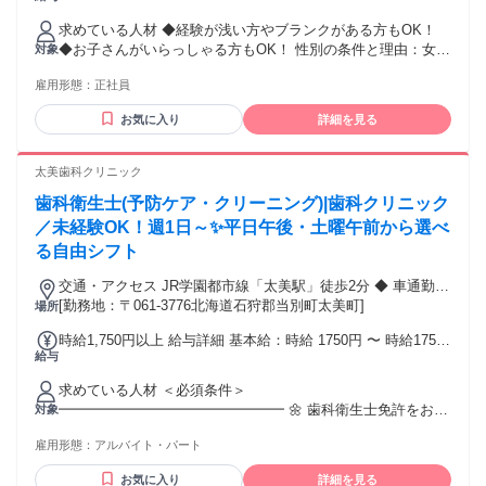
律で支払われる通勤・皆勤・家族手当金額：あり 1ヶ月あたり
求めている人材 ◆経験が浅い方やブランクがある方もOK！
5000円 〜 1万円 全員に一律で支払われるその他手当金額：な
◆お子さんがいらっしゃる方もOK！ 性別の条件と理由：女性
対象
し 各種手当あり、昇給あり
限定（保健師、助産師、看護師の性質上）
雇用形態：
正社員
お気に入り
詳細を見る
太美歯科クリニック
歯科衛生士(予防ケア・クリーニング)|歯科クリニック
／未経験OK！週1日～✨平日午後・土曜午前から選べ
る自由シフト
交通・アクセス JR学園都市線「太美駅」徒歩2分 ◆ 車通勤
OK ◆ 無料駐車場完備 ◆ 札幌市内からの通勤可能
[勤務地：〒061-3776北海道石狩郡当別町太美町]
場所
時給1,750円以上 給与詳細 基本給：時給 1750円 〜 時給1750
給与
円以上 ※経験・能力を考慮します。
求めている人材 ＜必須条件＞
━━━━━━━━━━━━━━━━ 🌼 歯科衛生士免許をお持
対象
ちの方 ━━━━━━━━━━━━━━━━ 経験年数や、 ブ
雇用形態：
アルバイト・パート
ランク期間は問いません。
━━━━━━━━━━━━━━━━ 💬 こんな方にピッタリ
お気に入り
詳細を見る