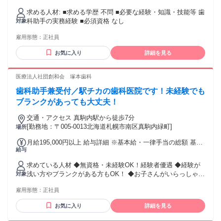
給
求める人材: ■求める学歴 不問 ■必要な経験・知識・技能等 歯
科助手の実務経験 ■必須資格 なし
対象
雇用形態：
正社員
お気に入り
詳細を見る
医療法人社団創和会 塚本歯科
歯科助手兼受付／駅チカの歯科医院です！未経験でも
ブランクがあっても大丈夫！
交通・アクセス 真駒内駅から徒歩7分
[勤務地：〒005-0013北海道札幌市南区真駒内緑町]
場所
月給195,000円以上 給与詳細 ※基本給・一律手当の総額 基本
給与
給：月給 19万円 〜 固定残業代：なし 【一律手当】 全員に一
律で支払われる通勤・皆勤・家族手当金額：あり 1ヶ月あたり
求めている人材 ◆無資格・未経験OK！経験者優遇 ◆経験が
5000円 〜 1万円 全員に一律で支払われるその他手当金額：な
浅い方やブランクがある方もOK！ ◆お子さんがいらっしゃる
対象
し 各種手当あり 昇給あり 試用・研修期間：3ヶ月 試用・研修
方もOK！ 性別の条件と理由：女性限定（保健師、助産師、看
期間の条件：本採用と同じ
雇用形態：
正社員
護師の性質上）
お気に入り
詳細を見る