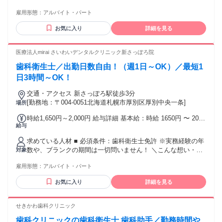
OK、ブランクOK
雇用形態：
アルバイト・パート
お気に入り
詳細を見る
医療法人mirai さいわいデンタルクリニック新さっぽろ院
歯科衛生士／出勤日数自由！（週1日～OK）／最短1
日3時間～OK！
交通・アクセス 新さっぽろ駅徒歩3分
[勤務地：〒004-0051北海道札幌市厚別区厚別中央一条]
場所
時給1,650円～2,000円 給与詳細 基本給：時給 1650円 〜 2000
給与
円
求めている人材 ■ 必須条件：歯科衛生士免許 ※実務経験の年
数や、ブランクの期間は一切問いません！ ＼こんな想い・お
対象
悩みをお持ちの方を歓迎します／ ・結婚・出産・育児などで
雇用形態：
アルバイト・パート
現場を離れていたが、また衛生士として復帰したい方 ・他業
種（営業や販売など）に転職したけれど、やっぱり資格を活
お気に入り
詳細を見る
かして働きたい方 ・「復帰してもアシスタント業務ばかりで
は…」と悩み、衛生士本来の仕事でやりがいを感じたい方 ・
家事や育児、あるいは他のお仕事（Wワーク）と両立しなが
せきかわ歯科クリニック
ら、スキマ時間で効率よく稼ぎたい方 ・最新の技術や知識に
歯科クリニックの歯科衛生士.歯科助手／勤務時間や
ついていけるか不安だけれど、もう一度イチから学ぶ意欲が