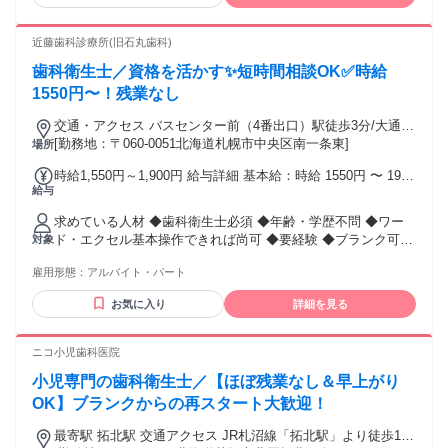
━━━━━━━━━━━━━━━━ ◎ 週1日から働きたい方
◎ 平日の午後に働きたい方 ◎ 土曜日だけ働きたい方 ◎ 扶養
内で働きたい方 ◎ Wワークを希望している方 ◎ ブランクか
近藤歯科診療所(旧石丸歯科)
ら復職したい方 ◎ 勤務曜日を相談したい方 働き方に迷って
歯科衛生士／資格を活かす✨短時間相談OK✅時給
いる方も、 まずはお気軽にご相談ください♪
1550円〜！残業なし
交通・アクセス バスセンター前（4番出口）駅徒歩3分/大通駅
徒歩5分
[勤務地：〒060-0051北海道札幌市中央区南一条東]
場所
時給1,550円～1,900円 給与詳細 基本給：時給 1550円 〜 1900
給与
円 ◆昇給あり（昇給率：1時間あたり5.00％～） ◆土曜出勤
手当 有 時給1600円～ 試用・研修期間：3ヶ月 試用・研修期
求めている人材 ◆歯科衛生士必須 ◆年齢・学歴不問 ◆ワー
間の条件：給与条件が異なる 【給与】 本採用と異なる 基本
ド・エクセル基本操作できれば尚可 ◆要経験 ◆ブランク可
対象
給 : 時給 1400円 〜
お子さんがいるスタッフも在籍しております。 矯正歯科医院
雇用形態：
アルバイト・パート
での勤務経験をお持ちの方歓迎 【経験者歓迎/有資格者歓迎/
フルタイム歓迎/60代も応募可/長期歓迎/副業・WワークOK/扶
お気に入り
詳細を見る
養内勤務OK/主婦・主夫歓迎/学歴不問/フリーター歓迎/ブラン
クOK/女性が活躍中】
ニコ小児歯科医院
小児専門の歯科衛生士／【ほぼ残業なし＆早上がり
OK】ブランクからの再スタート大歓迎！
最寄駅 拓北駅 交通アクセス JR札沼線「拓北駅」より徒歩12