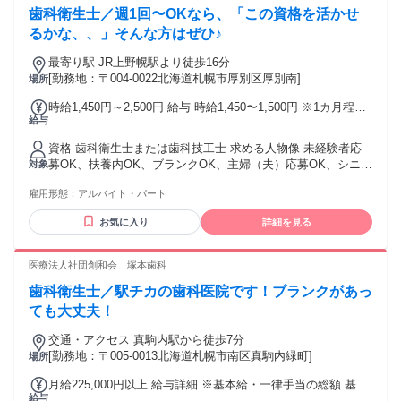
歯科衛生士／週1回〜OKなら、「この資格を活かせ
ています✨
るかな、、」そんな方はぜひ♪
最寄り駅 JR上野幌駅より徒歩16分
[勤務地：〒004-0022北海道札幌市厚別区厚別南]
場所
時給1,450円～2,500円 給与 時給1,450〜1,500円 ※1カ月程度
給与
で昇給の可能性あり ※16:30以降は時給2,000〜2,500円で応相
談
資格 歯科衛生士または歯科技工士 求める人物像 未経験者応
募OK、扶養内OK、ブランクOK、主婦（夫）応募OK、シニア
対象
応募OK ※実務未経験の方・経験が浅い方でもOK ※矯正歯科
雇用形態：
アルバイト・パート
の勤務経験や知識がなくても心配要りません。 ※矯正歯科が
未経験スタートのスタッフも活躍しています。
お気に入り
詳細を見る
医療法人社団創和会 塚本歯科
歯科衛生士／駅チカの歯科医院です！ブランクがあっ
ても大丈夫！
交通・アクセス 真駒内駅から徒歩7分
[勤務地：〒005-0013北海道札幌市南区真駒内緑町]
場所
月給225,000円以上 給与詳細 ※基本給・一律手当の総額 基本
給与
給：月給 22万円 〜 固定残業代：なし 【一律手当】 全員に一