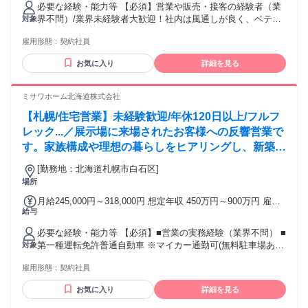
必要な経験・能力等 【必須】営業や販売・接客の経験者（業
含む/月 ■賞与実績:年2回/計4.8ヶ月（前年度実績） 諸手当：
界不問）/業界未経験者大歓迎！社内は風通しが良く、ベテラ
対象
通勤手当（会社規定に基づき支給）、残業手当（残業時間に
ン社員による手厚いサポート体制が整っているため、業界未
応じて別途支給） 試用期間 無
雇用形態：
契約社員
経験の方も安心して業務に取り組めます。 【活かせる資格】
施工管理技士/建築士/インテリアコーディネーター/福祉住環
お気に入り
詳細を見る
境コーディネーター/宅地建物取引士/ファイナンシャルプラン
ナー/カラーコーディネーター等【ワークライフバランス】ご
自身でスケジュール管理がし易い業務であり、担当エリアが
ミサワホーム北海道株式会社
札幌市近郊のため、家庭やプライベートとの両立が可能で
【札幌/住宅営業】未経験歓迎/年休120日以上/フルフ
す。業務時間の調整も可能ですので、育児や介護で制限があ
る方は時短勤務などもご相談ください！ 学歴・資格 学歴：大
レック...／展示場に来場されたお客様への反響営業で
学院 大学 高専 短大 専修学校 高校 語学力： 資格：第一種運
す。家族構成や理想の暮らしをヒアリングし、新築戸
転免許普通自動車 インテリアコーディネーター 二級建築士
建の提案から引渡しまで伴走します。入社後は先輩同
[勤務地：北海道札幌市白石区]
行からスタートするため、未経験の方でも安心の環境
場所
です。
月給245,000円～318,000円 想定年収 450万円～900万円 雇用
給与
形態 契約社員 期間の定め：有 賃金形態 形態：月給制 備考：
月給￥245,000～￥318,000 基本給￥225,000～￥288,000 諸手
必要な経験・能力等 【必須】■営業の実務経験（業界不問） ■
当￥20,000～￥30,000を含む/月 ■賞与実績:年2回/計4.8ヵ月
第一種運転免許普通自動車 ※マイカー通勤可(無料駐車場あ
対象
（前年度実績） 諸手当：通勤手当（会社規定に基づき支
り、業務中の移動はマイカーを使用） ■優れたデザインの注
給）、残業手当（残業時間に応じて別途支給） 試用期間 無
雇用形態：
契約社員
文住宅などお客様の夢を叶える、そしてライフプランに寄り
添った住まい提案を行います。 ■プラン提案力や信頼関係構
お気に入り
詳細を見る
築力を活かして活躍できます。 ■カーディーラー・保険業界
などでの顧客折衝経験をお持ちの方が活躍しやすい環境で