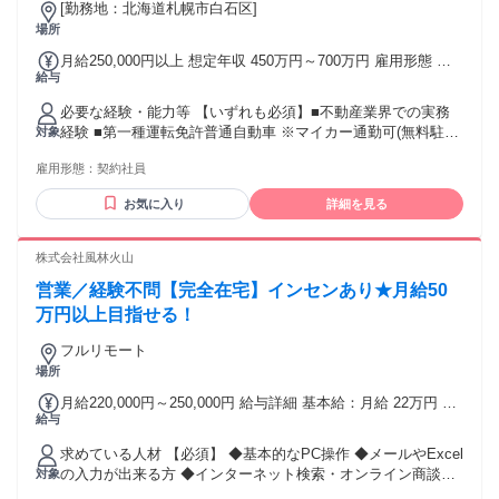
[勤務地：北海道札幌市白石区]
スタイルで街づくりや住まいの提案に携わることが可
場所
能です。
月給250,000円以上 想定年収 450万円～700万円 雇用形態 契
給与
約社員 期間の定め：有 賃金形態 形態：月給制 備考：月給
￥250,000～ 基本給￥230,000～ 諸手当￥20,000～￥30,000を
必要な経験・能力等 【いずれも必須】■不動産業界での実務
含む/月 ■賞与実績:年2回/計4.8ヵ月（前年度実績） 諸手当：
経験 ■第一種運転免許普通自動車 ※マイカー通勤可(無料駐車
対象
通勤手当（会社規定に基づき支給）、残業手当（残業時間に
場あり) 【尚可】宅地建物取引士資格 不動産取引の流れを理
応じて別途支給） 試用期間 無
雇用形態：
契約社員
解し、顧客の希望に合わせた提案ができる方を歓迎します。
反響型営業のため新規開拓は少なく、顧客の要望を丁寧にヒ
お気に入り
詳細を見る
アリングし、最適なマッチングを行う力が求められます。経
験が浅い方は先輩社員の同行など基本的な段階からスタート
し、将来的には個々の営業スタイルを活かして仕事できる自
株式会社風林火山
由度の高い職場です。宅建資格保持者や、これまで自身で不
営業／経験不問【完全在宅】インセンあり★月給50
動産売買を経験した方は特に活躍が期待されます。 学歴・資
格 学歴：大学院 大学 高専 短大 専修学校 高校 語学力： 資
万円以上目指せる！
格：第一種運転免許普通自動車 宅地建物取引士
フルリモート
場所
月給220,000円～250,000円 給与詳細 基本給：月給 22万円 〜
給与
25万円 固定残業代：なし 【一律手当】 全員に一律で支払わ
れる通勤・皆勤・家族手当金額：あり 全員に一律で支払われ
求めている人材 【必須】 ◆基本的なPC操作 ◆メールやExcel
るその他手当金額：なし 【雇用形態】 契約社員（6ケ月） └
の入力が出来る方 ◆インターネット検索・オンライン商談の
対象
その後会社規定により正社員登用も可能 【給与詳細】 ◆月給
操作ができる方 ◆普通自動車運転免許あれば尚可（AT限定