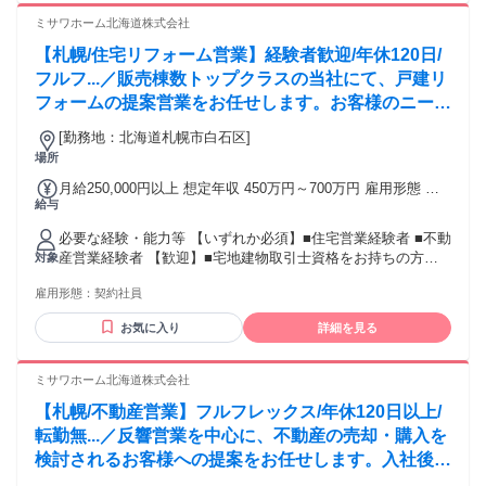
す。 ■賞与実績4.8か月、資格取得支援や報奨金制度、退職金
ミサワホーム北海道株式会社
制度など福利厚生も充実しており、長く安心して働ける環境
【札幌/住宅リフォーム営業】経験者歓迎/年休120日/
が整っています。 学歴・資格 学歴：大学院 大学 高専 短大 専
修学校 高校 語学力： 資格：第一種運転免許普通自動車 宅地
フルフ...／販売棟数トップクラスの当社にて、戸建リ
建物取引士
フォームの提案営業をお任せします。お客様のニーズ
に合わせた企画提案から工事管理、アフターフォロー
[勤務地：北海道札幌市白石区]
まで一貫して担当し、住まいの価値を高めるやりがい
場所
ある仕事です。
月給250,000円以上 想定年収 450万円～700万円 雇用形態 契
給与
約社員 期間の定め：有 賃金形態 形態：月給制 備考：月給
￥250,000～ 基本給￥230,000～ 諸手当￥20,000～￥30,000を
必要な経験・能力等 【いずれか必須】■住宅営業経験者 ■不動
含む/月 ■賞与実績:年2回/計4.8ヵ月（前年度実績） 諸手当：
産営業経験者 【歓迎】■宅地建物取引士資格をお持ちの方
対象
通勤手当（会社規定に基づき支給）、残業手当（残業時間に
【活かせる資格】施工管理技士/建築士/インテリアコーディネ
応じて別途支給） 試用期間 無
雇用形態：
契約社員
ーター/福祉住環境コーディネーター/宅地建物取引士/ファイ
ナンシャルプランナー/カラーコーディネーター等【ワークラ
お気に入り
詳細を見る
イフバランス】ご自身でスケジュール管理がし易い業務であ
り、担当エリアが札幌市近郊のため、家庭やプライベートと
の両立が可能です。業務時間の調整も可能ですので、育児や
ミサワホーム北海道株式会社
介護で制限がある方は時短勤務などもご相談ください！ 学
【札幌/不動産営業】フルフレックス/年休120日以上/
歴・資格 学歴：大学院 大学 高専 短大 専修学校 高校 語学
力： 資格：第一種運転免許普通自動車 宅地建物取引士
転勤無...／反響営業を中心に、不動産の売却・購入を
検討されるお客様への提案をお任せします。入社後は
OJTで着実にスキルを習得し、将来的には自分らしい