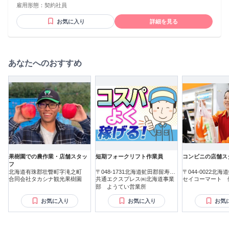
は経験やスキルを考慮の上、決定いたします。 ✨頑張り次第
雇用形態：
契約社員
可） 【歓迎】 ◆経験不問 ◆学歴不問 ◆男女ともに大歓迎 ◆
で月給50万円以上も可能✨ 【昇給】 1月あたり1,000円〜
経験者優遇 ＼＼こんな方にピッタリ／／ ￣￣￣￣￣￣￣￣￣
100,000円（前年度実績）
お気に入り
詳細を見る
￣￣￣￣ ◆営業や接客経験を活かしたい方 ◆フルリモートで
全国どこからでも働きたい方 ◆新規開拓やチャレンジするこ
とが好きな方 ◆成果が収入に反映される環境で働きたい方
✨✨✨✨ 「営業経験者はもちろん、異業種からの転職者も多数
活躍中！」 「未経験から月収50万円以上を目指せる環境で
あなたへのおすすめ
す！」 ✨✨✨✨
果樹園での農作業・店舗スタッ
短期フォークリフト作業員
コンビニの店舗ス
フ
北海道有珠郡壮瞥町字滝之町
〒048-1731北海道虻田郡留寿都
〒044-0022北
合同会社タカシナ観光果樹園
村
共通エクスプレス㈱北海道事業
町南八条東
セイコーマート 
部 ようてい営業所
お気に入り
お気に入り
お気