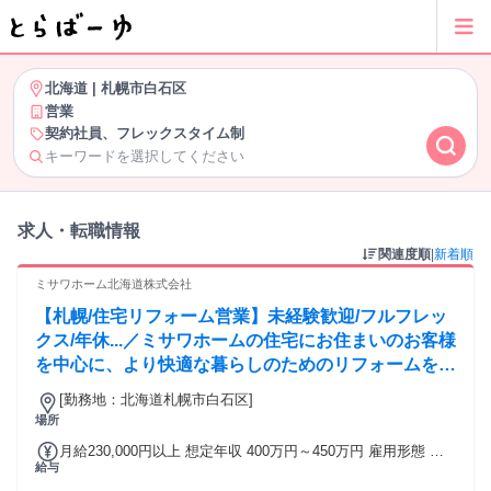
北海道
|
札幌市白石区
営業
契約社員、フレックスタイム制
キーワードを選択してください
求人・転職情報
関連度順
|
新着順
ミサワホーム北海道株式会社
【札幌/住宅リフォーム営業】未経験歓迎/フルフレッ
クス/年休...／ミサワホームの住宅にお住まいのお客様
を中心に、より快適な暮らしのためのリフォームを提
案します。グループで共有している営業マニュアル等
[勤務地：北海道札幌市白石区]
充実した研修があるため、未経験でも着実に成長でき
場所
る環境です。
月給230,000円以上 想定年収 400万円～450万円 雇用形態 契
給与
約社員 期間の定め：有 賃金形態 形態：月給制 備考：月給
￥230,000～ 基本給￥210,000～ 諸手当￥20,000～￥30,000を