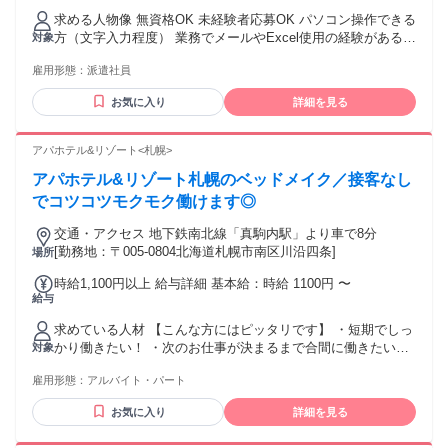
求める人物像 無資格OK 未経験者応募OK パソコン操作できる
方（文字入力程度） 業務でメールやExcel使用の経験がある方
対象
（関数等は使用しませんので基礎的な操作ができれば大丈夫
雇用形態：
派遣社員
です。）
お気に入り
詳細を見る
アパホテル&リゾート<札幌>
アパホテル&リゾート札幌のベッドメイク／接客なし
でコツコツモクモク働けます◎
交通・アクセス 地下鉄南北線「真駒内駅」より車で8分
[勤務地：〒005-0804北海道札幌市南区川沿四条]
場所
時給1,100円以上 給与詳細 基本給：時給 1100円 〜
給与
求めている人材 【こんな方にはピッタリです】 ・短期でしっ
かり働きたい！ ・次のお仕事が決まるまで合間に働きたい！
対象
・高時給でガッツリ稼ぎたい！ などなど... 勤務時間の調整や
雇用形態：
アルバイト・パート
シフトのご相談には柔軟に対応させていただきます◎
お気に入り
詳細を見る