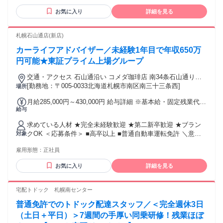
お気に入り
詳細を見る
札幌石山通店(新店)
カーライフアドバイザー／未経験1年目で年収650万
円可能★東証プライム上場グループ
交通・アクセス 石山通沿い コメダ珈琲店 南34条石山通り店
様の斜向かい
[勤務地：〒005-0033北海道札幌市南区南三十三条西]
場所
月給285,000円～430,000円 給与詳細 ※基本給・固定残業代の
給与
総額 基本給：月給 26万5000円 〜 41万円 固定残業代：あり 1
ヶ月あたり2万円（固定残業時間：1ヶ月あたり11時間） 固定
求めている人材 ★完全未経験歓迎 ★第二新卒歓迎 ★ブラン
残業時間を超えた勤務時間については別途残業代を支給する
クOK ＜応募条件＞ ■高卒以上 ■普通自動車運転免許 ＼意欲
対象
【一律手当】 全員に一律で支払われる通勤・皆勤・家族手当
重視の採用です！／ 特別なスキルや経験は一切必要ありませ
金額：なし 全員に一律で支払われるその他手当金額：あり ※
雇用形態：
正社員
ん！ 職種・業界未経験の方や、正社員として働いたことがな
年齢・経験などに応じて上記の金額に加給優遇いたします。
い方でも、ぜひチャレンジしてみてください！ 正社員デビュ
※上記月給には、一律支給の業績給（月6万円／入社から6ヶ
お気に入り
詳細を見る
ーから、社会人経験10年以上のベテランまで幅広く歓迎しま
月間）と、固定残業代（月11時間分／2万円以上）を含む。
す！ ＼先輩たちもほとんどが未経験スタート！／ 実は、活躍
残業の有無に関わらず支給し、超過した場合は別途全額支
中の先輩社員は8割が未経験から始めています。 前職は飲食、
宅配トドック 札幌南センター
給。 ＼個人インセンティブあり！／ 入社7ヶ月目より、成果
サービス、アパレル、ドライバー、携帯ショップ店員、住宅
に応じてインセンティブを支給。個人だけでなく、店舗全体
普通免許でのトドック配達スタッフ／＜完全週休3日
メーカーなど。 もちろん、営業や接客業の経験がある方も、
の成績も評価対象となります。 正当に評価する制度が整って
スキルを発揮して活躍できますよ♪
（土日＋平日）＞7週間の手厚い同乗研修！残業ほぼ
いるので、入社1年目で大幅収入アップも目指せます！