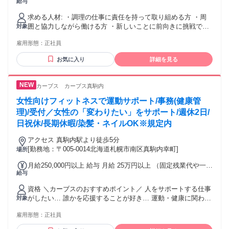
給与
す。 ※調理師免許取得している方は25.5万円スタートです。
（昇給例） ・厨房責任者 月給27.5万円 ・エリアマネージャ
求める人材: ・調理の仕事に責任を持って取り組める方 ・周
ー 月給31万円
囲と協力しながら働ける方 ・新しいことに前向きに挑戦でき
対象
る方 ・将来、責任者や管理職を目指したい方 ・自分の献立や
雇用形態：
正社員
レシピを形にしたい方 ※調理師免許は必須ではありません。
お気に入り
詳細を見る
カーブス カーブス真駒内
女性向けフィットネスで運動サポート/事務(健康管
理)/受付／女性の「変わりたい」をサポート/週休2日/
日祝休/長期休暇/染髪・ネイルOK※規定内
アクセス 真駒内駅より徒歩5分
[勤務地：〒005-0014北海道札幌市南区真駒内幸町]
場所
月給250,000円以上 給与 月給 25万円以上 （固定残業代や一律
給与
手当を含む） 固定残業代：1ヶ月あたり3万3000円以上（固定
残業時間：20時間） 固定残業時間を超えた勤務時間について
資格 ＼カーブスのおすすめポイント／ 人をサポートする仕事
は別途残業代を支給する 交通費：交通費支給
がしたい… 誰かを応援することが好き… 運動・健康に関わる
対象
仕事がしたい… プライベートも大切にしたい… カーブスは
雇用形態：
正社員
そんなあなたのための職場です！