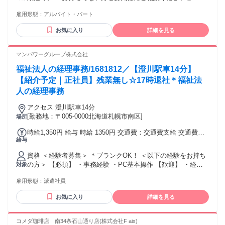
＊＊＊＊＊＊＊＊＊＊＊＊＊＊＊＊＊＊＊ 《歓迎条件》※必
雇用形態：
アルバイト・パート
須ではありません ・児童福祉施設での経験が5年以上ある方
・保育士免許をお持ちの方 ・児童発達支援管理責任者の資格
お気に入り
詳細を見る
をお持ちの方 ・教員免許（幼・小・中・高問わず）をお持ち
の方 ​もちろん無資格・未経験の方も歓迎します◎
マンパワーグループ株式会社
福祉法人の経理事務/1681812／【澄川駅車14分】
【紹介予定｜正社員】残業無し☆17時退社＊福祉法
人の経理事務
アクセス 澄川駅車14分
[勤務地：〒005-0000北海道札幌市南区]
場所
時給1,350円 給与 時給 1350円 交通費：交通費支給 交通費別
給与
途規定支給
資格 ＜経験者募集＞ ＊ブランクOK！ ＜以下の経験をお持ち
の方＞ 【必須】 ・事務経験 ・PC基本操作 【歓迎】 ・経理
対象
事務経験 ＊子育てママ在籍中／主婦・主夫歓迎／主婦（夫）
雇用形態：
派遣社員
活躍中 ＊フリーター歓迎／資格不問／無資格歓迎 ＊経験者歓
迎／ブランク歓迎／復職希望歓迎！ ＊学歴不問／中卒・高校
お気に入り
詳細を見る
中退・高卒歓迎 ＊正社員経験不問／アルバイト・パート・契
約社員・派遣社員だった方も歓迎 ＊経験が浅い方や第二新卒
も歓迎！ ＊20代・30代男性・女性活躍中 ＊ハローワークでお
コメダ珈琲店 南34条石山通り店(株式会社F aix)