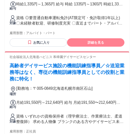
時給1,335円～1,365円 給与 時給 1335円～1365円 時給1,335
乳食作りなどの知識がある方 ・その他、チームで協力しなが
給与
円～1,365円 試採用期間（3ヶ月～4ヶ月未満） 時給1,075円以
ら作業を進めるのが得意な方 学歴不問｜未経験歓迎｜年齢不
上 ※祝祭日勤務時給＋30円 交通費：交通費支給
問 扶養内OK｜残業なし｜車通勤OK｜有給取得推進
資格 ◎要普通自動車運転免許(AT限定可・免許取得1年以上)
〇未経験者歓迎、研修制度充実 〇直近までパート・アルバイ
対象
ト・派遣・日雇い・正社員・業務委託などだった方も歓迎！
雇用形態：
アルバイト・パート
〇ハローワークでお探しの方もぜひ！
お気に入り
詳細を見る
社会福祉法人北海道ハピニス 和幸園デイサービスセンター
高齢者デイサービス施設の機能訓練指導員／☆送迎業
務等はなく、専従の機能訓練指導員としての役割と業
務に特化！
[勤務地：〒005-0849北海道札幌市南区石山]
場所
月給191,550円～212,640円 給与 月給191,550〜212,640円
給与
（一律処遇改善給付金・生活支援手当含む）
資格 いずれかの資格保持者（理学療法士、作業療法士、柔道
整復師） 求める人物像 ブランクのある方やデイサービス未経
対象
験の方も歓迎
雇用形態：
正社員