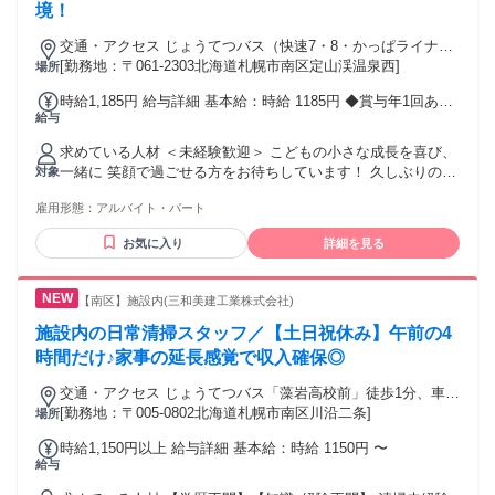
境！
交通・アクセス じょうてつバス（快速7・8・かっぱライナー
号）「定山渓大橋」下車、徒歩9分 または じょうてつバス
[勤務地：〒061-2303北海道札幌市南区定山渓温泉西]
場所
（12）「定山渓学園前」下車、徒歩4分
時給1,185円 給与詳細 基本給：時給 1185円 ◆賞与年1回あり
給与
◆通勤手当(規定支給・上限あり)
求めている人材 ＜未経験歓迎＞ こどもの小さな成長を喜び、
一緒に 笑顔で過ごせる方をお待ちしています！ 久しぶりの社
対象
会復帰を目指す方も活躍中 【必須】 ・高卒以上 【歓迎】 ・
雇用形態：
アルバイト・パート
家庭やプライベートと両立して働きたい方 ・午後からの時間
を有効活用したい方 ・久しぶりに社会復帰を目指す方 ・扶養
お気に入り
詳細を見る
内勤務で無理なく働きたい方 ・こどもと関わることが好きな
方 ・チームワークを大切にしながら働ける方 ※特別な資格や
学童保育の経験がなくても全く問題ありません。自身の経験
【南区】施設内(三和美建工業株式会社)
にもとづく気づきや「やってみたい」という気持ちを何より
も歓迎いたします。
施設内の日常清掃スタッフ／【土日祝休み】午前の4
時間だけ♪家事の延長感覚で収入確保◎
交通・アクセス じょうてつバス「藻岩高校前」徒歩1分、車通
勤OK
[勤務地：〒005-0802北海道札幌市南区川沿二条]
場所
時給1,150円以上 給与詳細 基本給：時給 1150円 〜
給与