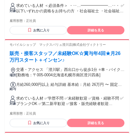
で支払われる通勤・皆勤・家族手当金額：なし 全員に一律で
求めている人材 ＜必須条件＞ ・‥…━━━━━━━…‥・ ✅
支払われるその他手当金額：なし ・処遇改善手当：6,000円〜
以下いずれかの資格をお持ちの方 ・社会福祉士 ・社会福祉主
対象
9,000円 ・昇給：あり（年1回） ・賞与：4.5ヶ月分 ・通勤手
事 ＜歓迎条件＞ 経験、ブランクは問いません！ 即日の入社
当：あり（法人規程により上限25,000円） ・住宅手当（上限
雇用形態：
正社員
も歓迎！ 現在お勤めをされている方は、 1ヶ月過ぎからの入
25,000円） ・扶養手当：配偶者6,500円/子1人につき10,000円
社も可能です。 勤務開始の期間など、お気軽にご相談くださ
（16～22歳は+5,000円 ・資格手当（社会福祉士6,700円） ・
お気に入り
詳細を見る
い。 年齢の条件と理由：あり（例外事由1号・60歳未満（定
待機手当：平日2,000円、土日祝2,500円
年のため））
モバイルショップ マックスバリュ澄川店|株式会社ヴィクトリー
販売・接客スタッフ／未経験OK☆賞与年4回★月26
万円スタート＋インセン♪
交通・アクセス 「澄川駅」西出口から徒歩1分 ⭐車・バイク通
勤OK！無料駐車場完備 ⭐交通費規定支給
[勤務地：〒005-0004北海道札幌市南区澄川四条]
場所
月給260,000円以上 給与詳細 基本給：月給 26万円 〜 固定残
給与
業代：なし 【一律手当】 全員に一律で支払われる通勤・皆
勤・家族手当金額：なし 全員に一律で支払われるその他手当
求めている人材 ✅学歴不問 ✅未経験歓迎 ✅資格・経験不問 ✅
金額：なし ✅昇給あり/年1回 ✅賞与あり ┣年4回/3ヶ月毎 ┗
ブランクOK ✅第二新卒歓迎 ✅接客・販売経験者歓迎
対象
入社6ヶ月後から対象 ＼月毎インセンティブ制度あり／ ⭐店舗
◌◍┈┈┈┈┈┈┈┈┈┈┈┈┈┈┈⿻*.· ⸜⸜✨こんな方にピッタリ♪✨⸝⸝ ✋
目標達成による支給 ⭐80％達成で月2～3万円支給 ┗支給実績
雇用形態：
正社員
安定した環境で長く働きたい方 ✋頑張った分だけ収入を伸ば
多数 ⭐100％達成で最大5万円支給!!
したい方 ✋人と話すこと・接客が好きな方 ✋新しい知識やス
お気に入り
詳細を見る
キルを身につけたい方 ✋チームワークを大切にして働きたい
方 ⭐未経験から始めた先輩も多数活躍中！ 分からないことは