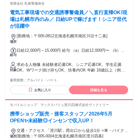
気軽に質問できる、 風通しの良い職場です。 頑張りは資格手
有限会社 札南警備保全
当やインセンティブなど、 目に見える形でしっかり評価！
電気工事現場での交通誘導警備員／＼直行直帰OK!現
「成長したい」「稼ぎたい」 そんな気持ちを応援します♪
◌◍┈┈┈┈┈┈┈┈┈┈┈┈┈┈┈⿻*.· ✨こんな経験を活かせます！✨
場は札幌市内のみ／ 日給UPで稼げます！シニア世代
・アパレル・携帯ショップ・ 家電量販店などでの販売経験 ・
が活躍中
居酒屋・カフェ・レストランなどの ホールスタッフ経験 ・ホ
テル・サービス業での接客経験 ・コールセンターでのお客様
[勤務地：〒005-0812北海道札幌市南区川沿十二条]
対応経験 ・一般事務・受付・営業事務などの オフィスワーク
場所
経験 接客・販売経験はもちろん、 事務や受付などで培った
日給12,000円～15,000円 給与 （a）日給12,000円〜 （b）日
コミュニケーション力も 活かせる仕事です！ もちろん、経験
給与
給15,000円〜 ※経験・年令等考慮の上決定 ※4h以上の勤務で
がなくても大丈夫♪ 現在活躍しているスタッフの多くが、 異
日給全額保障（4h以内は日給半額補償） ※法定研修20時間有
業種・未経験からスタートしています。 研修制度が充実して
求める人物像 未経験者応募OK、シニア応募OK、学生応募
／時給1,075円
いるので、 安心して新しい一歩を踏み出せます！
OK、Wワーク掛け持ちOK、扶養内OK 年齢 18歳以上（例外
対象
2） （例外事由2号）労働基準法等の規定により年齢制限が設
雇用形態：
アルバイト・パート
けられているため
お気に入り
詳細を見る
モバイルショップ マックスバリュ澄川店|株式会社ヴィクトリー
携帯ショップ販売・接客スタッフ／2026年5月
OPEN✨未経験◎インセンで収入UP！
交通・アクセス 「澄川駅」西出口から徒歩1分 ⭐車・バイク通
勤OK！無料駐車場完備 ⭐交通費規定支給
[勤務地：〒005-0004北海道札幌市南区澄川四条]
場所