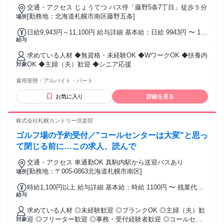
交通・アクセス じょうてつ バス停「藤野5条7丁目」徒歩５分
・一般事務・受付・営業事務などの オフィスワーク経験 ・ア
[勤務地：北海道札幌市南区藤野五条]
場所
パレル・携帯ショップ・ 家電量販店などでの販売経験 ・居酒
屋・カフェ・レストランなどの ホールスタッフ経験 ・ホテ
日給9,943円～11,100円 給与詳細 基本給：日給 9943円 〜 1万
ル・サービス業での接客経験 ・コールセンターでのお客様対
給与
1100円 固定残業代：なし 【一律手当】 全員に一律で支払わ
応経験 事務経験はもちろん、 接客・販売などで培った コミ
れる通勤・皆勤・家族手当金額：なし 全員に一律で支払われ
ュニケーション力も 活かせる仕事です！
求めている人材 ◆無資格・未経験OK ◆WワークOK ◆扶養内
るその他手当金額：なし 経験や保有資格も考慮します！ 深夜
OK ◆主婦（夫）歓迎 ◆シニア応援
対象
業務手当有。
雇用形態：
アルバイト・パート
お気に入り
詳細を見る
株式会社札幌カントリー倶楽部
ゴルフ場の予約受付／"コールセンターは大変"と思っ
て閉じる前に…この求人、読んで
交通・アクセス 車通勤OK 真駒内駅から送迎バスあり
[勤務地：〒005-0863北海道札幌市南区]
場所
時給1,100円以上 給与詳細 基本給：時給 1100円 〜 残業代全
給与
額支給
求めている人材 ◎未経験歓迎 ◎ブランクOK ◎主婦（夫）歓
迎 ◎フリーター歓迎 ◎事務・受付経験者歓迎 ◎コールセン
対象