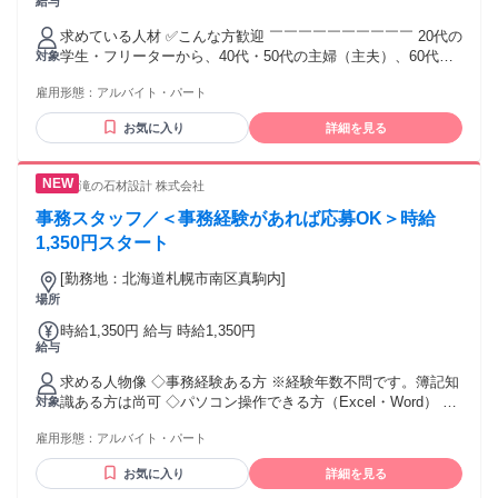
給与
円
求めている人材 ✅こんな方歓迎 ￣￣￣￣￣￣￣￣￣￣ 20代の
学生・フリーターから、40代・50代の主婦（主夫）、60代・
対象
70代のシニア層まで幅広く活躍中！ 未経験者、ブランクのあ
雇用形態：
アルバイト・パート
る方大歓迎！ Wワーク（副業）・扶養内勤務を希望の方 「接
客業は少し疲れた…」「モクモク作業が好き」という方 学
お気に入り
詳細を見る
歴・経験・資格は一切不問です！
滝の石材設計 株式会社
事務スタッフ／＜事務経験があれば応募OK＞時給
1,350円スタート
[勤務地：北海道札幌市南区真駒内]
場所
時給1,350円 給与 時給1,350円
給与
求める人物像 ◇事務経験ある方 ※経験年数不問です。簿記知
識ある方は尚可 ◇パソコン操作できる方（Excel・Word） ◇
対象
車通勤できる方
雇用形態：
アルバイト・パート
お気に入り
詳細を見る