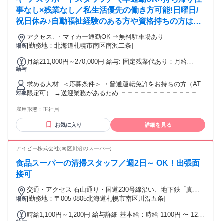
事なし×残業なし／私生活優先の働き方可能!日曜日/
祝日休み♪自動福祉経験のある方や資格持ちの方は給
料UP♪もちろん未経験も大歓迎◎
アクセス: ・マイカー通勤OK ⇒無料駐車場あり
[勤務地：北海道札幌市南区南沢二条]
場所
月給211,000円～270,000円 給与: 固定残業代あり：月給
給与
￥211,000 〜 ￥270,000は1か月当たりの固定残業代
￥16,000（10時間相当分）を含む。10時間を超える残業代は
求める人材: ​＜応募条件＞ ・普通運転免許をお持ちの方（AT
追加で支給する。 ———経験・資格をお持ちの方は月給UP
限定可） →送迎業務があるため ＝＝＝＝＝＝＝＝＝＝＝＝＝
対象
——— * 児童福祉の実務経験が5年以上ある方（月給221,000
＝＝＝＝＝＝＝＝ ＜歓迎要件＞※必須ではありません * 児童
円～） * 児童発達支援管理責任者の資格をお持ちの方（月給
雇用形態：
正社員
福祉施設での実務経験5年以上ある方 * 児童発達支援管理責任
261,000円～） * 理学療法士（PT）の資格をお持ちの方（月給
者の資格をお持ちの方 * 理学療法士の資格をお持ちの方 ＝＝
226,000円～） これまでの経験や専門性をしっかり評価！
お気に入り
詳細を見る
＝＝＝＝＝＝＝＝＝＝＝＝＝＝＝＝＝＝＝ 未経験の方、資格
—————————————————————— ・通勤手当
をお持ちでない方も応募OK◎ 資格取得支援もあるので、働き
（上限10,000円） ・マイカー送迎手当（フルで送迎できる方
ながらスキルアップすることも可能♪ 気になったらお気軽にご
アイビー株式会社(南区川沿のスーパー)
のみ8,000円） ・役職手当（10,000円） ・資格手当（10,000
応募ください(*'▽')
円～） ・昇給あり（年1回） ・賞与あり（年2回／計2か月
食品スーパーの清掃スタッフ／週2日～ OK！出張面
分）
接可
交通・アクセス 石山通り・国道230号線沿い、地下鉄「真駒
内駅」より車で9分
[勤務地：〒005-0805北海道札幌市南区川沿五条]
場所
時給1,100円～1,200円 給与詳細 基本給：時給 1100円 〜 1200