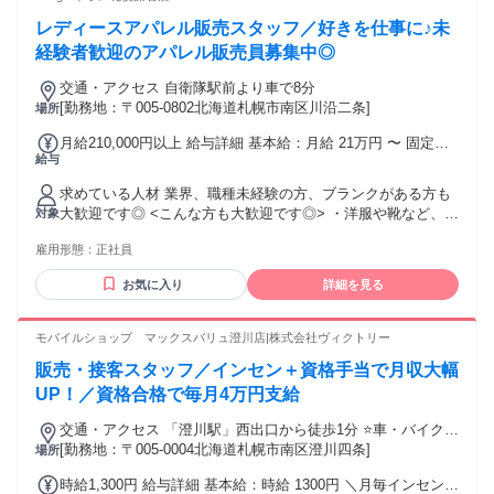
レディースアパレル販売スタッフ／好きを仕事に♪未
経験者歓迎のアパレル販売員募集中◎
交通・アクセス 自衛隊駅前より車で8分
[勤務地：〒005-0802北海道札幌市南区川沿二条]
場所
月給210,000円以上 給与詳細 基本給：月給 21万円 〜 固定残
給与
業代：なし 【一律手当】 全員に一律で支払われる通勤・皆
勤・家族手当金額：なし 全員に一律で支払われるその他手当
求めている人材 業界、職種未経験の方、ブランクがある方も
金額：なし ＜その他手当＞ ・交通費規定支給 ・役職手当 ・
大歓迎です◎ <こんな方も大歓迎です◎> ・洋服や靴など、ア
対象
業績手当 ・バースデー手当（年1回） ※試用期間3~6ヶ月は月
パレルや雑貨に興味がある方 ・前向きにいろいろなことに挑
給200,000円となります
雇用形態：
正社員
戦してみたい方 ・未経験でもOK!アパレル業界へチャレンジ
したい方 ・人とコミュニケーションをとることが好きな方 ・
お気に入り
詳細を見る
誰とでも分け隔てなく接し、気遣いができる方
モバイルショップ マックスバリュ澄川店|株式会社ヴィクトリー
販売・接客スタッフ／インセン＋資格手当で月収大幅
UP！／資格合格で毎月4万円支給
交通・アクセス 「澄川駅」西出口から徒歩1分 ⭐車・バイク通
勤OK！無料駐車場完備 ⭐交通費規定支給
[勤務地：〒005-0004北海道札幌市南区澄川四条]
場所
時給1,300円 給与詳細 基本給：時給 1300円 ＼月毎インセンテ