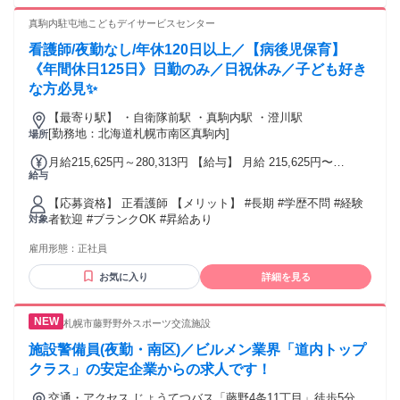
真駒内駐屯地こどもデイサービスセンター
看護師/夜勤なし/年休120日以上／【病後児保育】
《年間休日125日》日勤のみ／日祝休み／子ども好き
な方必見✨
【最寄り駅】 ・自衛隊前駅 ・真駒内駅 ・澄川駅
[勤務地：北海道札幌市南区真駒内]
場所
月給215,625円～280,313円 【給与】 月給 215,625円〜
給与
280,313円
【応募資格】 正看護師 【メリット】 #長期 #学歴不問 #経験
者歓迎 #ブランクOK #昇給あり
対象
雇用形態：
正社員
お気に入り
詳細を見る
札幌市藤野野外スポーツ交流施設
施設警備員(夜勤・南区)／ビルメン業界「道内トップ
クラス」の安定企業からの求人です！
交通・アクセス じょうてつバス「藤野4条11丁目」徒歩5分