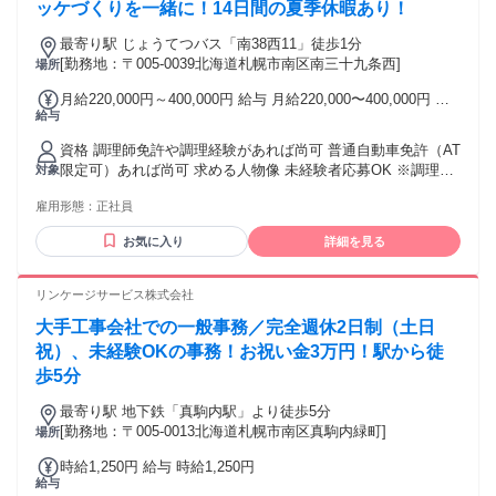
ッケづくりを一緒に！14日間の夏季休暇あり！
最寄り駅 じょうてつバス「南38西11」徒歩1分
[勤務地：〒005-0039北海道札幌市南区南三十九条西]
場所
月給220,000円～400,000円 給与 月給220,000〜400,000円 ※
給与
経験・能力考慮の上、優遇します ※調理師免許保持者は優遇
します ※経験者の方は商品管理の責任者候補や料理長候補と
資格 調理師免許や調理経験があれば尚可 普通自動車免許（AT
して採用します
限定可）あれば尚可 求める人物像 未経験者応募OK ※調理が
対象
好きな方は未経験からチャレンジOK
雇用形態：
正社員
お気に入り
詳細を見る
リンケージサービス株式会社
大手工事会社での一般事務／完全週休2日制（土日
祝）、未経験OKの事務！お祝い金3万円！駅から徒
歩5分
最寄り駅 地下鉄「真駒内駅」より徒歩5分
[勤務地：〒005-0013北海道札幌市南区真駒内緑町]
場所
時給1,250円 給与 時給1,250円
給与