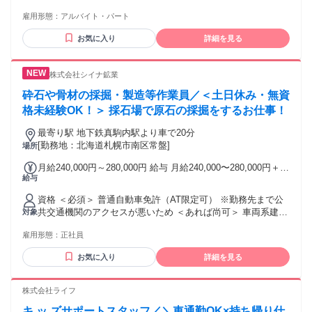
ター経験者歓迎 【こんな方にピッタリ】 ・電話対応に抵抗が
雇用形態：
アルバイト・パート
ない方 ・人と話すことが好きな方 ・入力作業が好きな方 ・
落ち着いた環境で働きたい方 ・事務経験を活かしたい方
お気に入り
詳細を見る
株式会社シイナ鉱業
砕石や骨材の採掘・製造等作業員／＜土日休み・無資
格未経験OK！＞ 採石場で原石の採掘をするお仕事！
最寄り駅 地下鉄真駒内駅より車で20分
[勤務地：北海道札幌市南区常盤]
場所
月給240,000円～280,000円 給与 月給240,000〜280,000円＋諸
給与
手当 ※経験や能力、年齢を考慮し決定いたします
資格 ＜必須＞ 普通自動車免許（AT限定可） ※勤務先まで公
共交通機関のアクセスが悪いため ＜あれば尚可＞ 車両系建設
対象
機械（3t以上） 資格をお持ちでない方は、入社後に会社負担
雇用形態：
正社員
にて資格を取得していただきます。 求める人物像 未経験者応
募OK、ブランクOK
お気に入り
詳細を見る
株式会社ライフ
キ ッ ズサポートスタッフ／＼車通勤OK×持ち帰り仕