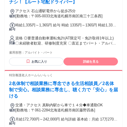
ナシ！【ルート宅配ドライバー】
アクセス 石山通駅電停から徒歩25分
[勤務地：〒005-0033北海道札幌市南区南三十三条西]
場所
時給1,335円～1,365円 給与 時給 1335円～1365円 時給1,335
給与
円～1,365円 試採用期間（3ヶ月～4ヶ月未満） 時給1,075円以
上 ※祝祭日勤務時給＋30円 交通費：交通費支給
資格 ◎要普通自動車運転免許(AT限定可・免許取得1年以上)
〇未経験者歓迎、研修制度充実 〇直近までパート・アルバイ
対象
ト・派遣・日雇い・正社員・業務委託などだった方も歓迎！
雇用形態：
アルバイト・パート
〇ハローワークでお探しの方もぜひ！
お気に入り
詳細を見る
特別養護老人ホームらいらっく
2名体制で相談業務に専念できる生活相談員／2名体
制で安心。相談業務に専念し、聴く力で「安心」を届
ける
交通・アクセス 真駒内駅から車で１４分◆車通勤OK
[勤務地：〒061-2284北海道札幌市南区藤野四条]
場所
月給172,700円～242,000円 給与詳細 基本給：月給 17万2700
給与
円 〜 24万2000円 固定残業代：なし 【一律手当】 全員に一律