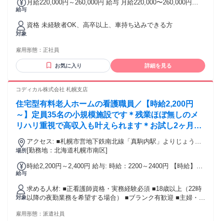
月給220,000円～260,000円 給与 月給220,000〜260,000円
給与
（年齢・経験考慮の上、決定） ※ガソリンカード支給 （交通
費含む）
資格 未経験者OK、高卒以上、車持ち込みできる方
対象
雇用形態：
正社員
お気に入り
詳細を見る
コディカル株式会社 札幌支店
住宅型有料老人ホームの看護職員／【時給2,200円
～】定員35名の小規模施設です＊残業ほぼ無しのメ
リハリ重視で高収入も叶えられます＊お試し2ヶ月～
OK
アクセス: ■札幌市営地下鉄南北線「真駒内駅」よりじょうて
つバス「藤野４－４」下車 徒歩2分
[勤務地：北海道札幌市南区]
場所
時給2,200円～2,400円 給与: 時給：2200～2400円 【時給】
給与
2,200円～2,400円 【夜勤日給】 1回あたり：40,000～44,000
円 ※派遣先施設・経験等により変動する場合があります。 ※
求める人材: ■正看護師資格・実務経験必須 ■18歳以上（22時
日払い・週払い可 ※試用期間なし
以降の夜勤業務を希望する場合） ■ブランク有歓迎 ■主婦・主
対象
夫歓迎 ■子育て中のママ・パパ活躍中 ■副業・Wワーク相談可
雇用形態：
派遣社員
■学歴・職歴不問 ■20～50代活躍中