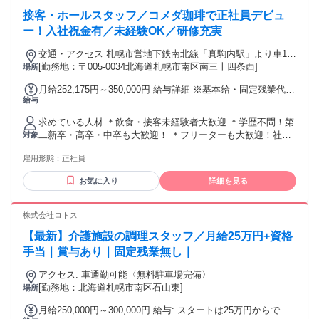
探しの方も歓迎 ＊現在マンパワーグループでは、幅広い業
接客・ホールスタッフ／コメダ珈琲で正社員デビュ
種・職種の方が多数活躍してます♪ ◎カフェやホテルなどの綺
麗でオシャレな場所で働いていた方や、アパレルやコンビニ
ー！入社祝金有／未経験OK／研修充実
などの接客好きな方 ◎清掃業務や工場で働く製造スタッフ、
交通・アクセス 札幌市営地下鉄南北線「真駒内駅」より車13
軽作業スタッフなどのコツコツ・モクモクと働きたい方 ◎看
分
[勤務地：〒005-0034北海道札幌市南区南三十四条西]
場所
護師や保育士など資格を持っているが、別の業界や職種で働
きたい方 あなたのスキルや経験を、あなたに合った職場で発
月給252,175円～350,000円 給与詳細 ※基本給・固定残業代の
揮できる♪
給与
総額 基本給：月給 19万300円 〜 27万2676円 固定残業代：あ
り 1ヶ月あたり6万1875円 〜 7万7324円（固定残業時間：1ヶ
求めている人材 ＊飲食・接客未経験者大歓迎 ＊学歴不問！第
月あたり45時間） 固定残業時間を超えた勤務時間については
二新卒・高卒・中卒も大歓迎！ ＊フリーターも大歓迎！社会
対象
別途残業代を支給する 【一律手当】 全員に一律で支払われる
人デビューもOK ＊男女問わず活躍中！ ＊U・Iターン転職も
通勤・皆勤・家族手当金額：なし 全員に一律で支払われるそ
雇用形態：
正社員
大歓迎！ ＊飲食店での実務経験者・店長経験者も歓迎します
の他手当金額：なし ＊初任給は経験やスキルを考慮して決定
＞実務経験者は給与など優遇あり
いたします。 ＊昇給制度あり＞責任者(店長・料理長)への昇
お気に入り
詳細を見る
格で年収が80～100万円ほどアップするイメージです。
株式会社ロトス
【最新】介護施設の調理スタッフ／月給25万円+資格
手当｜賞与あり｜固定残業無し｜
アクセス: 車通勤可能〈無料駐車場完備〉
[勤務地：北海道札幌市南区石山東]
場所
月給250,000円～300,000円 給与: スタートは25万円からで