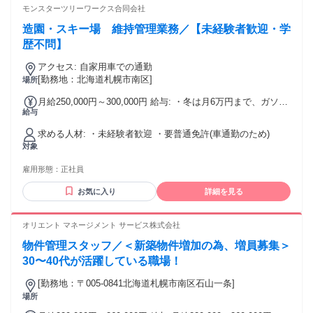
モンスターツリーワークス合同会社
造園・スキー場 維持管理業務／【未経験者歓迎・学
歴不問】
アクセス: 自家用車での通勤
[勤務地：北海道札幌市南区]
場所
月給250,000円～300,000円 給与: ・冬は月6万円まで、ガソリ
給与
ン代実費支給。夏は500円/1日 ・給与イメージ (基本給250000
円で土曜日全て出勤した場合) 基本給+休日出勤で、概ね
求める人材: ・未経験者歓迎 ・要普通免許(車通勤のため)
280000円位の総支給額になります。
対象
雇用形態：
正社員
お気に入り
詳細を見る
オリエント マネージメント サービス株式会社
物件管理スタッフ／＜新築物件増加の為、増員募集＞
30〜40代が活躍している職場！
[勤務地：〒005-0841北海道札幌市南区石山一条]
場所