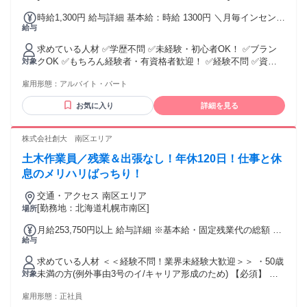
時給1,300円 給与詳細 基本給：時給 1300円 ＼月毎インセンテ
給与
ィブ制度あり／ ⭐店舗目標達成による支給 ⭐80％達成で月2～
3万円支給 ┗支給実績多数 ⭐100％達成で最大5万円支給!!
求めている人材 ✅学歴不問 ✅未経験・初心者OK！ ✅ブラン
クOK ✅もちろん経験者・有資格者歓迎！ ✅経験不問 ✅資格
対象
不問 ✅主婦・主夫歓迎 ✅フリーター歓迎 《このような方にオ
雇用形態：
アルバイト・パート
ススメ！》 ✨将来的に正社員として働きたい方 ✨がっつり稼
ぎたい方 ✨頑張りを収入に反映させたい方 ✨接客業経験を活
お気に入り
詳細を見る
かしたい方 《このような経験を活かしている方多数》 ✨アパ
レルや家電量販店などでの販売経験 ✨居酒屋やカフェなどで
の ホールスタッフ経験 ✨コールセンターなどでの電話対応経
株式会社創大 南区エリア
験 ✨一般事務・受付などのオフィスワーク経験 ✨ホテル・サ
土木作業員／残業＆出張なし！年休120日！仕事と休
ービス業などでの接客経験 接客や人と関わる仕事の経験はも
ちろん、 事務や受付などの経験も活かせる環境です◎ 未経験
息のメリハリばっちり！
からスタートしたスタッフも多く、 異業種からの転職者が多
交通・アクセス 南区エリア
数活躍しています。
[勤務地：北海道札幌市南区]
場所
月給253,750円以上 給与詳細 ※基本給・固定残業代の総額 基
給与
本給：月給 20万円 〜 固定残業代：あり 1ヶ月あたり5万3750
円（固定残業時間：1ヶ月あたり40時間） 固定残業時間を超
求めている人材 ＜＜経験不問！業界未経験大歓迎＞＞ ・50歳
えた勤務時間については別途残業代を支給する 【一律手当】
未満の方(例外事由3号のイ/キャリア形成のため) 【必須】 普
対象
全員に一律で支払われる通勤・皆勤・家族手当金額：なし 全
通自動車運転免許 【尚可】 中型自動車運転免許以上 ＜＜定
員に一律で支払われるその他手当金額：なし ＜日給も選択可
雇用形態：
正社員
着率抜群！＞＞ 創業時より働いているスタッフも活躍中！ 長
能！＞ 日給1万1000円＋交通費規定500円 【その他手当も充