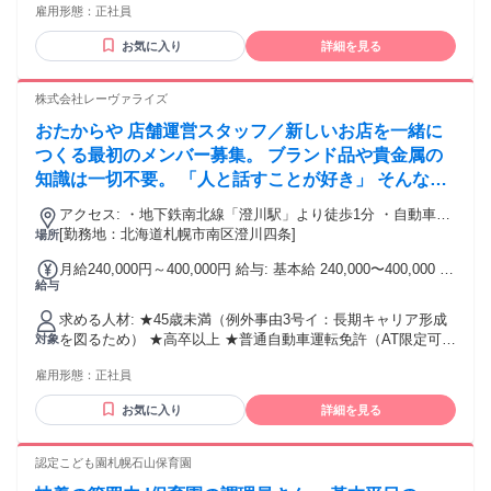
雇用形態：
正社員
どブランクがあり不安! ・スキルアップしてしっかり稼ぎた
い!
お気に入り
詳細を見る
株式会社レーヴァライズ
おたからや 店舗運営スタッフ／新しいお店を一緒に
つくる最初のメンバー募集。 ブランド品や貴金属の
知識は一切不要。 「人と話すことが好き」 そんなあ
なたを歓迎します。
アクセス: ・地下鉄南北線「澄川駅」より徒歩1分 ・自動車通
勤可（駐車場完備）
[勤務地：北海道札幌市南区澄川四条]
場所
月給240,000円～400,000円 給与: 基本給 240,000〜400,000 ※
給与
インセンティブあり(入社3か月後～) ※交通費支給 ※賞与あり
＜月収例＞ 買取スタッフの場合 ・未経験の中途入社／入社1
求める人材: ★45歳未満（例外事由3号イ：長期キャリア形成
年目 月給240,000円＋（インセンティブ）200,000円=440,000
を図るため） ★高卒以上 ★普通自動車運転免許（AT限定可）
対象
円 ・未経験の中途入社／入社2年目 月給270,000円＋（インセ
★経験不問・未経験OK ★第二新卒・既卒OK ★異業種からの
ンティブ）300,000円=570,000円 店長の場合 ・未経験の中途
雇用形態：
正社員
転職実績あり ＼ 直近では異業種から転職したスタッフも入社
入社／入社3年目 月給300,000円＋（インセンティブ）
し、活躍中！ ／ 専門知識や査定の経験は必要ありません。経
700,000円＝1,000,000円 ・未経験の中途入社／入社4年目 月
お気に入り
詳細を見る
験よりも人柄やコミュニケーションを大切にしており、新し
給400,000円＋（インセンティブ）1,000,000円＝1,400,000円
い仕事に挑戦したい方をしっかりサポートします。 ＜こんな
方に向いています＞ ・人と話すことや接客が好きな方 ・お客
認定こども園札幌石山保育園
様一人ひとりに寄り添い、丁寧な対応を心がけられる方 ・新