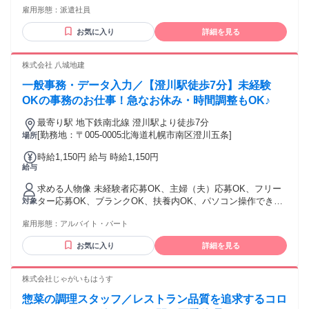
雇用形態：
派遣社員
への出勤になります。） * 在宅業務チームに配属後は週１～
２回出勤するのみ 《歓迎資格・経験など》 * 事務スキル の経
お気に入り
詳細を見る
験がある方 * パソコン の資格がある方 《こんな方歓迎》 * 未
経験者歓迎 * 学歴不問
株式会社 八城地建
一般事務・データ入力／【澄川駅徒歩7分】未経験
OKの事務のお仕事！急なお休み・時間調整もOK♪
最寄り駅 地下鉄南北線 澄川駅より徒歩7分
[勤務地：〒005-0005北海道札幌市南区澄川五条]
場所
時給1,150円 給与 時給1,150円
給与
求める人物像 未経験者応募OK、主婦（夫）応募OK、フリー
ター応募OK、ブランクOK、扶養内OK、パソコン操作できる
対象
方（文字入力程度）、CAD操作できる方尚可 年齢 60歳未満の
雇用形態：
アルバイト・パート
方・60歳定年制（例外1） 65歳まで再雇用制度有 （例外事由1
号）定年年齢を下回ることを条件に募集・採用するための年
お気に入り
詳細を見る
齢制限
株式会社じゃがいもはうす
惣菜の調理スタッフ／レストラン品質を追求するコロ