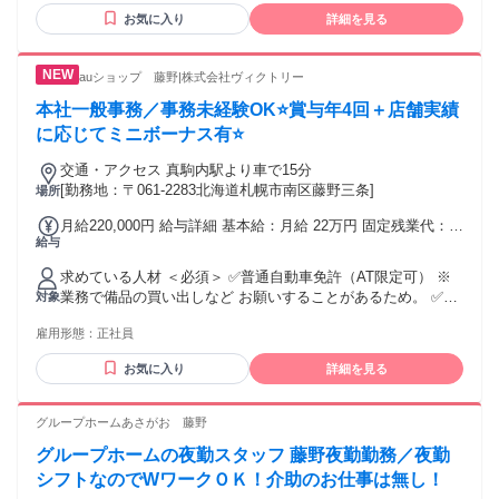
お気に入り
詳細を見る
auショップ 藤野|株式会社ヴィクトリー
本社一般事務／事務未経験OK⭐賞与年4回＋店舗実績
に応じてミニボーナス有⭐
交通・アクセス 真駒内駅より車で15分
[勤務地：〒061-2283北海道札幌市南区藤野三条]
場所
月給220,000円 給与詳細 基本給：月給 22万円 固定残業代：な
給与
し 【一律手当】 全員に一律で支払われる通勤・皆勤・家族手
当金額：なし 全員に一律で支払われるその他手当金額：なし
求めている人材 ＜必須＞ ✅普通自動車免許（AT限定可） ※
✅昇給あり/年1回 ✅賞与あり ┣年4回/3ヶ月毎 ┗入社6ヶ月後
業務で備品の買い出しなど お願いすることがあるため。 ✅学
対象
から対象 ＼ミニボーナス支給あり／ ⭐店舗の成果をみんなに
歴不問 ✅未経験歓迎 ✅資格・経験不問 ✅ブランクOK ✅第二
還元♪ 事務スタッフにノルマはありませんが、 店舗の売上目
雇用形態：
正社員
新卒歓迎 ✅事務経験者歓迎 ✅人事・労務や経理の経験がある
標達成時に支給されます♪ ⭐80％達成で月2～3万円支給 ┗支
方歓迎 ◌◍┈┈┈┈┈┈┈┈┈┈┈┈┈┈┈⿻*.· ⸜⸜✨こんな方にピッタリ
給実績多数 ⭐100％達成で最大5万円支給!!
お気に入り
詳細を見る
♪✨⸝⸝ ✋未経験から事務にチャレンジしたい方 ✋人をサポート
することが好きな方 ✋丁寧に正確に業務を進められる方 ✋チ
ームワークを大切にできる方 ✋収入アップを目指したい方 ✋
グループホームあさがお 藤野
安定した環境で長く働きたい方 ✋新しい知識やスキルを身に
グループホームの夜勤スタッフ 藤野夜勤勤務／夜勤
つけたい方 ⭐未経験から始めた先輩も多数活躍中！ 分からな
いことは気軽に質問できる、 風通しの良い職場です。
シフトなのでWワークＯＫ！介助のお仕事は無し！
◌◍┈┈┈┈┈┈┈┈┈┈┈┈┈┈┈⿻*.· ✨こんな経験を活かせます！✨