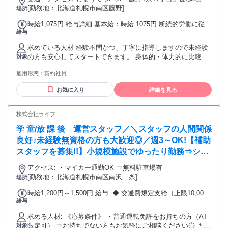
[勤務地：北海道札幌市南区藤野]
場所
時給1,075円 給与詳細 基本給：時給 1075円 断続的労働に従事
給与
する者の最低賃金の減額の特例許可を申請します。 （身体
的・精神的負担が比較的軽微な業務のため） 交通費別途支給
求めている人材 経験不問かつ、丁寧に指導しますので未経験
試用・研修期間：3カ月 試用・研修期間の条件：本採用と同じ
の方も安心してスタートできます。 身体的・体力的に比較的
対象
警備員としての勤務になるため、法定教育20 時間あります。
負担が少ない業務です。 年齢の条件と理由：あり（例外事由2
（教育の時給は 1,075 円）
雇用形態：
契約社員
号・18歳以上（労働基準法） ）
お気に入り
詳細を見る
株式会社ライフ
学 童/放 課 後 運営スタッフ／＼スタッフの人間関係
良好♪未経験無資格の方も大歓迎◎／週3～OK!【補助
スタッフを募集!!】小規模施設でゆったり勤務⇒シフ
ト相談OK!
アクセス: ・マイカー通勤OK ⇒無料駐車場有
[勤務地：北海道札幌市南区南沢二条]
場所
時給1,200円～1,500円 給与: ◆ 交通費規定支給（上限10,000
給与
円） ◆ 送迎手当（お迎え200円、送り200円）※1日最大400
円 ◆ 資格手当（時給100円UP） ∟児発菅・保育士・教員免
求める人材: ​《応募条件》 ・普通運転免許をお持ちの方（AT
許いずれかをお持ちの方
限定可） ⇒お持ちでない方もお気軽にご相談ください◎ ＊＊
対象