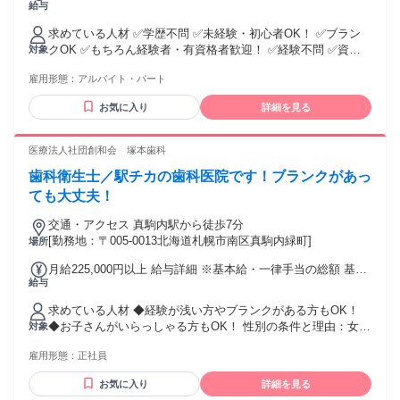
給与
ィブ制度あり／ ⭐店舗目標達成による支給 ⭐80％達成で月2～
3万円支給 ┗支給実績多数 ⭐100％達成で最大5万円支給!!
求めている人材 ✅学歴不問 ✅未経験・初心者OK！ ✅ブラン
クOK ✅もちろん経験者・有資格者歓迎！ ✅経験不問 ✅資格
対象
不問 ✅主婦・主夫歓迎 ✅フリーター歓迎 《このような方にオ
雇用形態：
アルバイト・パート
ススメ！》 ✨将来的に正社員として働きたい方 ✨がっつり稼
ぎたい方 ✨頑張りを収入に反映させたい方 ✨接客業経験を活
お気に入り
詳細を見る
かしたい方 《このような経験を活かしている方多数》 ✨アパ
レルや家電量販店などでの販売経験 ✨居酒屋やカフェなどで
の ホールスタッフ経験 ✨コールセンターなどでの電話対応経
医療法人社団創和会 塚本歯科
験 ✨一般事務・受付などのオフィスワーク経験 ✨ホテル・サ
歯科衛生士／駅チカの歯科医院です！ブランクがあっ
ービス業などでの接客経験 接客や人と関わる仕事の経験はも
ちろん、 事務や受付などの経験も活かせる環境です◎ 未経験
ても大丈夫！
からスタートしたスタッフも多く、 異業種からの転職者が多
交通・アクセス 真駒内駅から徒歩7分
数活躍しています。
[勤務地：〒005-0013北海道札幌市南区真駒内緑町]
場所
月給225,000円以上 給与詳細 ※基本給・一律手当の総額 基本
給与
給：月給 22万円 〜 固定残業代：なし 【一律手当】 全員に一
律で支払われる通勤・皆勤・家族手当金額：あり 1ヶ月あたり
求めている人材 ◆経験が浅い方やブランクがある方もOK！
5000円 〜 1万円 全員に一律で支払われるその他手当金額：な
◆お子さんがいらっしゃる方もOK！ 性別の条件と理由：女性
対象
し 各種手当あり、昇給あり
限定（保健師、助産師、看護師の性質上）
雇用形態：
正社員
お気に入り
詳細を見る