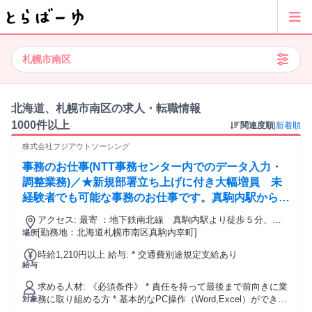
札幌市南区
北海道、札幌市南区の求人・転職情報
1000件以上
関連度順
|
新着順
株式会社フジアウトソーシング
事務のお仕事(NTT事務センター内でのデータ入力・
調整業務)／★新規部署立ち上げに付き大幅増員 未
経験者でも可能な事務のお仕事です。真駒内駅から徒
歩5分（NTTグループ事務センター内） 完全土日祝
アクセス: 最寄 ：地下鉄南北線 真駒内駅より徒歩５分、南
休み/夏季休暇及び年末年始休暇あり/駅チカ/1,210
区役所前バス停より徒歩１分 車通勤不可のため公共機関での
[勤務地：北海道札幌市南区真駒内幸町]
場所
円/H/交通費規定支給/在宅勤務も相談可/残業なし
通勤となります。
時給1,210円以上 給与: * 交通費別途規定支給あり
給与
求める人材: 《必須条件》 * 責任を持って最後まで前向きに業
務に取り組める方 * 基本的なPC操作（Word,Excel）ができる
対象
方 * 就業開始から1ヶ月程度は研修あり（在宅ではなく事務所