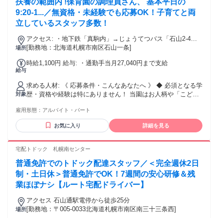
扶養の範囲内 !保育園の調理員さん、 基本平日の
しいことにも前向きにチャレンジしたい方 ・オープニングス
タッフとして、お店づくりにも携わってみたい方 ・成長中の
9:20-1...／無資格・未経験でも応募OK！子育てと両
会社でキャリアアップを目指したい方 ・チームワークを大切
立しているスタッフ多数！
にしながら働ける方
アクセス: ・地下鉄「真駒内」→じょうてつバス「石山2-4」
より徒歩２分 ・真駒内・川沿・藤野方面からはバス１本（車
[勤務地：北海道札幌市南区石山一条]
場所
内アナウンスあり） ・車通勤ＯＫ（無料駐車場あり）
時給1,100円 給与: ・通勤手当月27,040円まで支給
給与
求める人材: 《 応募条件・こんなあなたへ 》 ◆ 必須となる学
歴・資格や経験は特にありません！ 当園はお人柄や「こども
対象
達を笑顔にしたい」という想いを重視しているため、 調理の
雇用形態：
アルバイト・パート
仕事が初めての方やブランクがある方を大歓迎しています。
安心してご応募ください。 ＼ こんな方にピッタリです ／ ・
お気に入り
詳細を見る
平日13時までの短時間で、扶養内に収まる範囲で無理なく働
きたい方 ・採用時に有給休暇が付与され、家庭の用事などで
休みが取りやすい職場で働きたい方 ・資格はないけれど、普
宅配トドック 札幌南センター
段の料理・家事の経験を活かしてお仕事がしたい方 ・残業や
普通免許でのトドック配達スタッフ／＜完全週休2日
持ち帰り仕事がなく、家事や育児としっかり両立させたい方
・こども達の「美味しい！」という声や笑顔を間近で見られ
制・土日休＞普通免許でOK！7週間の安心研修＆残
る仕事に就きたい方 ＼ 以下の経験がある方は即戦力で活躍✨
業ほぼナシ【ルート宅配ドライバー】
／ ・保育園、幼稚園、学校給食センターなどでの集団調理の
経験 ・飲食店やカフェ、社員食堂などでの調理補助やキッチ
アクセス 石山通駅電停から徒歩25分
ンスタッフの経験 ・栄養士や調理師としての実務経験（資格
[勤務地：〒005-0033北海道札幌市南区南三十三条西]
場所
をお持ちの方ももちろん歓迎！） ・子育ての経験があり、離