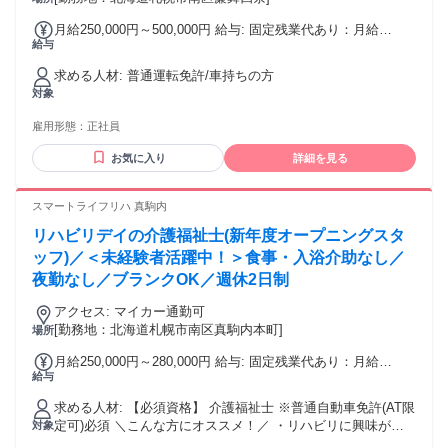
月給250,000円～500,000円 給与: 固定残業代あり：月給
給与
￥250,000 〜 ￥500,000は1か月当たりの固定残業代
￥55,000（40時間相当分）を含む。40時間を超える残業代は
求める人材: 普通運転免許/車持ちの方
追加で支給する。
対象
雇用形態：
正社員
お気に入り
詳細を見る
スマートライフリハ 真駒内
リハビリデイの介護福祉士(新年度オープニングスタ
ッフ)／＜未経験者活躍中！＞食事・入浴介助なし／
夜勤なし／ブランクOK／週休2日制
アクセス: マイカー通勤可
[勤務地：北海道札幌市南区真駒内本町]
場所
月給250,000円～280,000円 給与: 固定残業代あり：月給
給与
￥250,000 〜 ￥280,000は1か月当たりの固定残業代
￥24,000（17時間相当分）を含む。17時間を超える残業代は
求める人材: 【必須資格】 介護福祉士 ※普通自動車免許(AT限
追加で支給する。 昇給年2回 子ども手当
定可)必須 ＼こんな方にオススメ！／ ・リハビリに興味があ
対象
る! ・子どもがいるので家庭優先で働きたい! ・復職したいけ