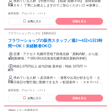
求めている人材 【学歴不問】【知識･経験不問】 清掃未経験
ＯＫ！ 丁寧にお教えしますのでご安心ください◎ ⏩家事と両
対象
立する主婦さん ⏩子育てが落ち着き時間に余裕ができた方 ⏩
雇用形態：
アルバイト・パート
まだまだ働きたいシニア世代 ⏩午後からは別の仕事をする方
など、さまざまな方が活躍中！！ あなたが無理なく働けるよ
お気に入り
詳細を見る
う、 環境を整えてお待ちしております！ 未経験の方もしっか
りサポートします✨
フラワーショップいしざか【真駒内店】
フラワーショップの販売スタッフ／週2〜4日×1日3時
間〜OK！未経験者OK◎
交通・アクセス 札幌市営地下鉄南北線「真駒内駅」から徒歩8
分
[勤務地：〒005-0014北海道札幌市南区真駒内幸町]
場所
時給1,075円以上 給与詳細 基本給：時給 1075円 〜
給与
求めている人材 ＜必須条件＞ ・接客やお花が好きな方 ・土
日祝日や繁忙期に勤務できる方 ＜歓迎条件＞ ・スキマバイト
対象
やスポットバイトもOK ・未経験者 ・接客、販売、店舗スタ
雇用形態：
アルバイト・パート
ッフの経験がある方 ・無資格OK ・フラワーショップでの就
業経験がある方 ・フラワーアレンジメント学びたい方
お気に入り
詳細を見る
Village イオン札幌藻岩店