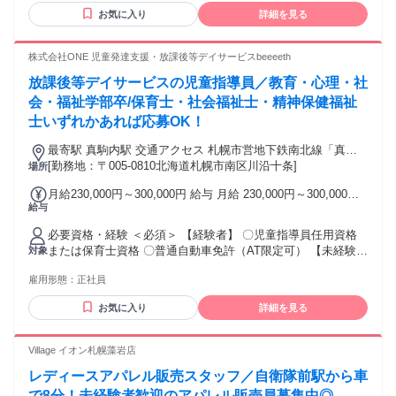
年働いてくれているベテランさんの引退も近くなってきたこ
実】 ・家族手当:5000円/人 ・残業手当 ・深夜手当 ・休日手
お気に入り
詳細を見る
ともあり、会社のこれからを一緒に創ってくれる仲間をお待
当 ・資格手当
ちしています＊。
株式会社ONE 児童発達支援・放課後等デイサービスbeeeeth
放課後等デイサービスの児童指導員／教育・心理・社
会・福祉学部卒/保育士・社会福祉士・精神保健福祉
士いずれかあれば応募OK！
最寄駅 真駒内駅 交通アクセス 札幌市営地下鉄南北線「真駒
[勤務地：〒005-0810北海道札幌市南区川沿十条]
内駅」より車で8分 〇車通勤OK（無料駐車場あり）
場所
月給230,000円～300,000円 給与 月給 230,000円～300,000円
給与
※所定労働時間超過分の労働については別途残業代を支給し
ます 実務未経験の方は月給200,000円～の支給となります。
必要資格・経験 ＜必須＞ 【経験者】 〇児童指導員任用資格
※給与は前職の給与や経験を考慮し決定いたします。 ※処遇
または保育士資格 〇普通自動車免許（AT限定可） 【未経験
対象
改善あり 〇資格手当（5,000～30,000円） 〇処遇改善手当
者】 以下のいずれかに当てはまる方は、 未経験の方でも「児
（～55,000円） 〇役職手当（30,000円） 〇昇給（年1回／4
雇用形態：
正社員
童指導員」として働けます！ ＜学歴・資格に関する要素＞ ・
月） 〇賞与あり（年2回／6・12月） ※業績に応じて支給
大学または大学院で指定学部を卒業 （社会福祉学、心理学、
お気に入り
詳細を見る
教育学、社会学の学部・学科） ・教員免許をお持ちの方 （幼
稚園、小学校、中学校、高校のいずれか） ・社会福祉士 また
は 精神保健福祉士 ・厚生労働大臣指定の養成施設を卒業 ＜
Village イオン札幌藻岩店
歓迎＞ 〇児童発達支援・放課後等デイサービスでの支援経験
レディースアパレル販売スタッフ／自衛隊前駅から車
〇発達特性のある子どもへの支援、集団活動の運営、行動面
への理解と対応経験 〇外遊び・体験活動（公園、水遊び、雪
で8分！未経験者歓迎のアパレル販売員募集中◎