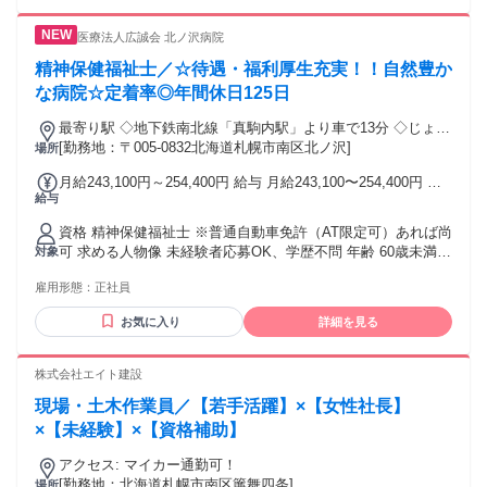
医療法人広誠会 北ノ沢病院
精神保健福祉士／☆待遇・福利厚生充実！！自然豊か
な病院☆定着率◎年間休日125日
最寄り駅 ◇地下鉄南北線「真駒内駅」より車で13分 ◇じょう
てつバス「北ノ沢中央」バス停より徒歩1分
[勤務地：〒005-0832北海道札幌市南区北ノ沢]
場所
月給243,100円～254,400円 給与 月給243,100〜254,400円 ※
給与
一律資格手当（35,000円）・ベースアップ手当（23,000円）
を含む
資格 精神保健福祉士 ※普通自動車免許（AT限定可）あれば尚
可 求める人物像 未経験者応募OK、学歴不問 年齢 60歳未満の
対象
方・60歳定年制（例外1） （例外事由1号）定年年齢を下回る
雇用形態：
正社員
ことを条件に募集・採用するための年齢制限 定年制 一律60歳
（70歳まで再雇用制度有）
お気に入り
詳細を見る
株式会社エイト建設
現場・土木作業員／【若手活躍】×【女性社長】
×【未経験】×【資格補助】
アクセス: マイカー通勤可！
[勤務地：北海道札幌市南区簾舞四条]
場所