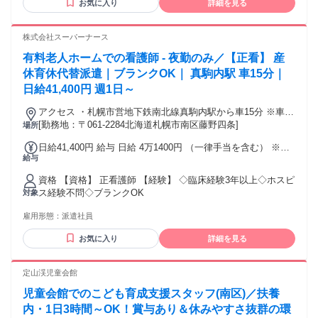
お気に入り
詳細を見る
株式会社スーパーナース
有料老人ホームでの看護師 - 夜勤のみ／【正看】 産
休育休代替派遣｜ブランクOK｜ 真駒内駅 車15分｜
日給41,400円 週1日～
アクセス ・札幌市営地下鉄南北線真駒内駅から車15分 ※車通
勤応相談
[勤務地：〒061-2284北海道札幌市南区藤野四条]
場所
日給41,400円 給与 日給 4万1400円 （一律手当を含む） ※時
給与
給2300円で算出※勤務時間により給与の変動がございます 交
通費：通勤交通費全額支給 ◇交通費全額支給
資格 【資格】 正看護師 【経験】 ◇臨床経験3年以上◇ホスピ
ス経験不問◇ブランクOK
対象
雇用形態：
派遣社員
お気に入り
詳細を見る
定山渓児童会館
児童会館でのこども育成支援スタッフ(南区)／扶養
内・1日3時間～OK！賞与あり＆休みやすさ抜群の環