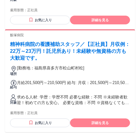
回計3.10ヶ月分(前年度実績) ■昇給 あり 【交通費】 日額1,350
円
雇用形態：
正社員
お気に入り
詳細を見る
飯塚病院
精神科病院の看護補助スタッフ／【正社員】月収例：
22万～23万円！託児所あり！未経験や無資格の方も
大歓迎です。
[勤務地：福島県喜多方市松山町村松]
場所
月給201,500円～210,500円 給与: 月収：201,500円～210,500
給与
円 【月収内訳】 ・基本給：162,000円～171,000円 ・ベース
アップ手当：15,000円 ・準夜勤・夜勤手当：21,000円 ※月7
求める人材: 学歴：学歴不問 必要な経験：不問 ※未経験者歓
程度で計算：1回当り3,500円 月収目安：220,000円～230,000
迎！初めての方も安心。 必要な資格：不問 ※資格なくても
対象
円 年収目安：310万円～330万円 ※残業等の各種手当て、賞与
OKです！ ★☆★☆★☆★☆
を含む 〈その他手当等〉 ・賞与あり（年2回：計3.1ヶ月分）
雇用形態：
正社員
・退職金制度：あり（勤続3年以上） ・昇給あり ・昇格あり
・単身用社宅あり ・託児所あり ・交通費支給あり ・社会保
お気に入り
詳細を見る
険完備 雇用期間：定め無し