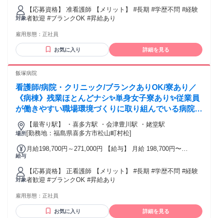
【応募資格】 准看護師 【メリット】 #長期 #学歴不問 #経験
者歓迎 #ブランクOK #昇給あり
対象
雇用形態：
正社員
お気に入り
詳細を見る
飯塚病院
看護師/病院・クリニック/ブランクありOK/寮あり／
《病棟》残業ほとんどナシ✨単身女子寮あり✨従業員
が働きやすい職場環境づくりに取り組んでいる病院で
す⭕
【最寄り駅】 ・喜多方駅 ・会津豊川駅 ・姥堂駅
[勤務地：福島県喜多方市松山町村松]
場所
月給198,700円～271,000円 【給与】 月給 198,700円〜
給与
271,000円
【応募資格】 正看護師 【メリット】 #長期 #学歴不問 #経験
者歓迎 #ブランクOK #昇給あり
対象
雇用形態：
正社員
お気に入り
詳細を見る