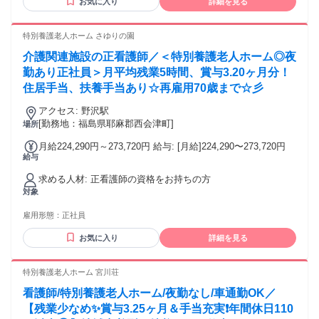
お気に入り
詳細を見る
特別養護老人ホーム さゆりの園
介護関連施設の正看護師／＜特別養護老人ホーム◎夜
勤あり正社員＞月平均残業5時間、賞与3.20ヶ月分！
住居手当、扶養手当あり☆再雇用70歳まで☆彡
アクセス: 野沢駅
[勤務地：福島県耶麻郡西会津町]
場所
月給224,290円～273,720円 給与: [月給]224,290〜273,720円
給与
求める人材: 正看護師の資格をお持ちの方
対象
雇用形態：
正社員
お気に入り
詳細を見る
特別養護老人ホーム 宮川荘
看護師/特別養護老人ホーム/夜勤なし/車通勤OK／
【残業少なめ✨賞与3.25ヶ月＆手当充実❗️年間休日110