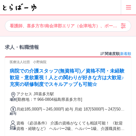
看護師、喜多方市/南会津郡エリア（会津地方）、ボーナス・賞与
求人・転職情報
関連度順
|
新着順
医療法人社団 小野病院
病院での介護スタッフ(無資格可)／資格不問・未経験
歓迎・意欲重視！人との関わりが好きな方は大歓迎♪
充実の研修制度でスキルアップも可能☆
アクセス JR喜多方駅
[勤務地：〒966-0804福島県喜多方市]
場所
月給185,000円～245,000円 給与 月給 18万5000円～24万5000
給与
円 （一律手当を含む） 年収：257万円～337万円※別途手当あ
り 月給：185,000円～245,000円 基本給：140,000円～170,000
資格 《必須条件》 介護の資格がなくても相談可能！ 《歓迎
円 看護手当：5,000円 当直手当：8,000円/回(給与は5回で計
資格・経験など》 ヘルパー2級、ヘルパー1級、介護職員初任
対象
算) 住宅手当：10,000円(単身者・賃貸のみ) 扶養手当：第1子
者研修、実務者研修、介護福祉士をお持ちの方歓迎！ 介護職