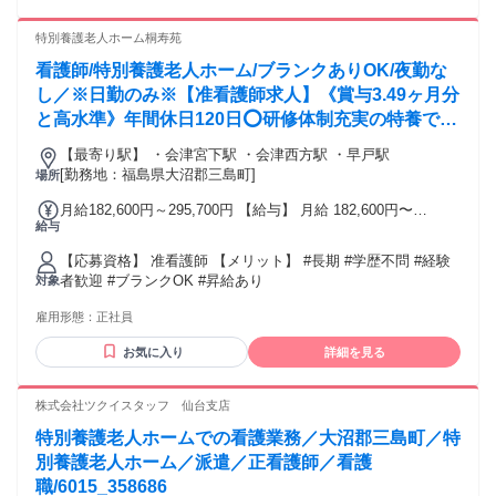
特別養護老人ホーム桐寿苑
看護師/特別養護老人ホーム/ブランクありOK/夜勤な
し／※日勤のみ※【准看護師求人】《賞与3.49ヶ月分
と高水準》年間休日120日⭕研修体制充実の特養での
お仕事です✨
【最寄り駅】 ・会津宮下駅 ・会津西方駅 ・早戸駅
[勤務地：福島県大沼郡三島町]
場所
月給182,600円～295,700円 【給与】 月給 182,600円〜
給与
295,700円
【応募資格】 准看護師 【メリット】 #長期 #学歴不問 #経験
者歓迎 #ブランクOK #昇給あり
対象
雇用形態：
正社員
お気に入り
詳細を見る
株式会社ツクイスタッフ 仙台支店
特別養護老人ホームでの看護業務／大沼郡三島町／特
別養護老人ホーム／派遣／正看護師／看護
職/6015_358686