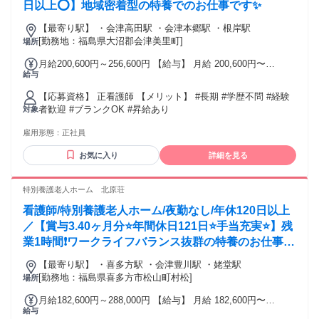
日以上⭕】地域密着型の特養でのお仕事です✨
【最寄り駅】 ・会津高田駅 ・会津本郷駅 ・根岸駅
[勤務地：福島県大沼郡会津美里町]
場所
月給200,600円～256,600円 【給与】 月給 200,600円〜
給与
256,600円
【応募資格】 正看護師 【メリット】 #長期 #学歴不問 #経験
者歓迎 #ブランクOK #昇給あり
対象
雇用形態：
正社員
お気に入り
詳細を見る
特別養護老人ホーム 北原荘
看護師/特別養護老人ホーム/夜勤なし/年休120日以上
／【賞与3.40ヶ月分⭐年間休日121日⭐手当充実⭐】残
業1時間❗️ワークライフバランス抜群の特養のお仕事で
す❗️
【最寄り駅】 ・喜多方駅 ・会津豊川駅 ・姥堂駅
[勤務地：福島県喜多方市松山町村松]
場所
月給182,600円～288,000円 【給与】 月給 182,600円〜
給与
288,000円