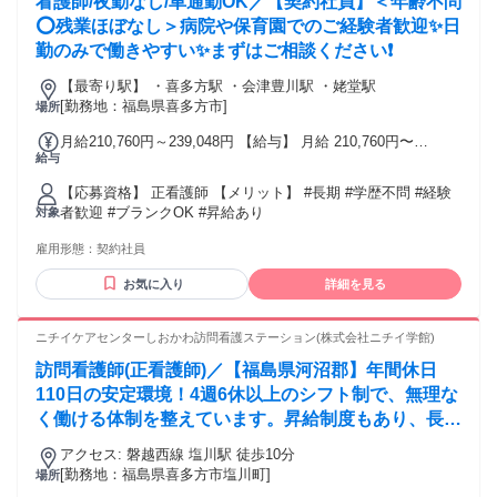
看護師/夜勤なし/車通勤OK／【契約社員】＜年齢不問
⭕残業ほぼなし＞病院や保育園でのご経験者歓迎✨日
勤のみで働きやすい✨まずはご相談ください❗️
【最寄り駅】 ・喜多方駅 ・会津豊川駅 ・姥堂駅
[勤務地：福島県喜多方市]
場所
月給210,760円～239,048円 【給与】 月給 210,760円〜
給与
239,048円
【応募資格】 正看護師 【メリット】 #長期 #学歴不問 #経験
者歓迎 #ブランクOK #昇給あり
対象
雇用形態：
契約社員
お気に入り
詳細を見る
ニチイケアセンターしおかわ訪問看護ステーション(株式会社ニチイ学館)
訪問看護師(正看護師)／【福島県河沼郡】年間休日
110日の安定環境！4週6休以上のシフト制で、無理な
く働ける体制を整えています。昇給制度もあり、長く
腰を据えて働きたい方に最適。
アクセス: 磐越西線 塩川駅 徒歩10分
[勤務地：福島県喜多方市塩川町]
場所