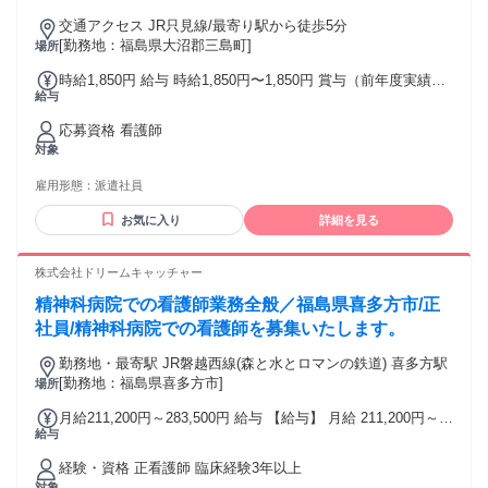
交通アクセス JR只見線/最寄り駅から徒歩5分
[勤務地：福島県大沼郡三島町]
場所
時給1,850円 給与 時給1,850円〜1,850円 賞与（前年度実績）:
給与
あり：弊社規定による 昇給（前年度実績）: あり 締日・支払
日（支払い方法）: 月末締め・翌月15日支払い
応募資格 看護師
対象
雇用形態：
派遣社員
お気に入り
詳細を見る
株式会社ドリームキャッチャー
精神科病院での看護師業務全般／福島県喜多方市/正
社員/精神科病院での看護師を募集いたします。
勤務地・最寄駅 JR磐越西線(森と水とロマンの鉄道) 喜多方駅
[勤務地：福島県喜多方市]
場所
月給211,200円～283,500円 給与 【給与】 月給 211,200円～
給与
283,500円 ■基本給 186,700円～259,000円 ■手当等 ・資格手
当 12,000円～12,000円 ・ベースアップ手当 12,500円～
経験・資格 正看護師 臨床経験3年以上
12,500円 ・夜勤手当 3,500円/回 ■固定残業代 なし ■賞与 年2
対象