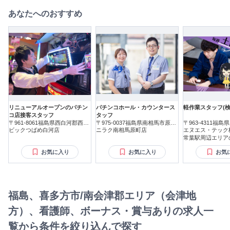
あなたへのおすすめ
リニューアルオープンのパチン
パチンコホール・カウンタース
軽作業スタッフ(検
コ店接客スタッフ
タッフ
〒961-8061福島県西白河郡西郷
〒975-0037福島県南相馬市原町
〒963-4311福島
村
ビックつばめ白河店
区北原
ニラク南相馬原町店
エヌエス・テック
常葉駅周辺エリア
お気に入り
お気に入り
お気
福島、喜多方市/南会津郡エリア（会津地
方）、看護師、ボーナス・賞与ありの求人一
覧から条件を絞り込んで探す