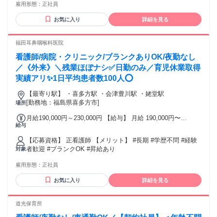
6000円、第2子・第3子2000円 資格手当：10,000円(介護福祉
雇用形態：
正社員
としての実務経験者歓迎！ 《こんな方歓迎》 ・上位資格取得
士) 賞与：年2回 計2.5ヶ月分(前年度実績) 交通費：交通費支給
を目指していきたい方 ・介護職として長く経験を積んでいき
交通費規定支給
お気に入り
詳細を見る
たい方
福田耳鼻咽喉科医院
看護師/病院・クリニック/ブランクありOK/夜勤なし
／《外来》＼残業ほぼナシ✅日勤のみ／育児休業取得
実績アリ✨1日平均患者数100人⭕
【最寄り駅】 ・喜多方駅 ・会津豊川駅 ・姥堂駅
[勤務地：福島県喜多方市]
場所
月給190,000円～230,000円 【給与】 月給 190,000円〜
給与
230,000円
【応募資格】 正看護師 【メリット】 #長期 #学歴不問 #経験
者歓迎 #ブランクOK #昇給あり
対象
雇用形態：
正社員
お気に入り
詳細を見る
道光保育所