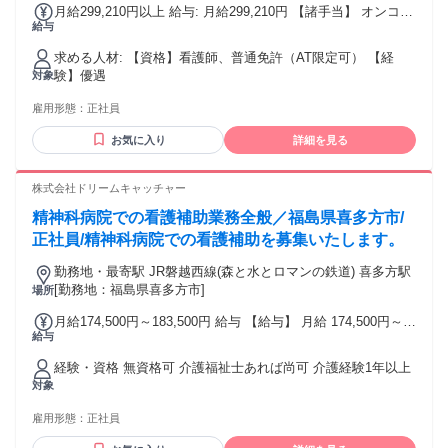
月給299,210円以上 給与: 月給299,210円 【諸手当】 オンコー
給与
ル手当（2,500円/回） 子ども手当（社内規定あり） 通勤手当
実費支給（上限50,000円/月） 【賃金支払】 締日：月末 支払
求める人材: 【資格】看護師、普通免許（AT限定可） 【経
日：翌月25日
験】優遇
対象
雇用形態：
正社員
お気に入り
詳細を見る
株式会社ドリームキャッチャー
精神科病院での看護補助業務全般／福島県喜多方市/
正社員/精神科病院での看護補助を募集いたします。
勤務地・最寄駅 JR磐越西線(森と水とロマンの鉄道) 喜多方駅
[勤務地：福島県喜多方市]
場所
月給174,500円～183,500円 給与 【給与】 月給 174,500円～
給与
183,500円 ■基本給 162,000円～171,000円 ■手当等 ・ベース
アップ手当 12,500円～12,500円 ・夜勤手当 3,500円/回 ・資
経験・資格 無資格可 介護福祉士あれば尚可 介護経験1年以上
格手当(介護福祉士) 10,000円 ■固定残業代 なし ■賞与 年2回
対象
計3.10ヶ月分(前年度実績) ■昇給 あり 【交通費】 日額1,350円
雇用形態：
正社員