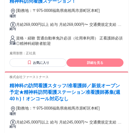
精神科訪問看護ステーション！
績によります。
[勤務地：〒975-0008福島県南相馬市原町区本町]
場所
月給269,000円以上 給与 月給269,000円〜 交通費規定支給 訪
給与
問手当別途支給（会社規定あり） 月収例／359,000円～ ※月
給26.9万円＋件数手当9万円(1日7件、月140件訪問)
資格・経験 普通自動車免許必須（社用車利用） 正看護師必須
◎精神科経験者歓迎
対象
雇用形態：
正社員
お気に入り
詳細を見る
株式会社ファーストナース
精神科の訪問看護スタッフ/准看護師／新規オープン
予定★精神科訪問看護ステーション准看護師募集(週
40ｈ)！オンコール対応なし
[勤務地：〒975-0008福島県南相馬市原町区本町]
場所
月給245,000円以上 給与 月給245,000円〜 交通費規定支給 訪
給与
問手当別途支給（会社規定あり） 月収例／329,000円～ ※月
給24.5万円＋件数手当8.4万円(1日7件、月140件訪問)