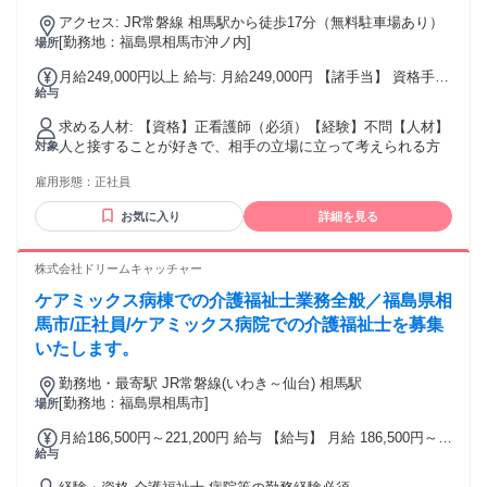
アクセス: JR常磐線 相馬駅から徒歩17分（無料駐車場あり）
[勤務地：福島県相馬市沖ノ内]
場所
月給249,000円以上 給与: 月給249,000円 【諸手当】 資格手当
給与
（53,000円） サービス手当（15,000円） 処遇改善手当
（12,000円） 地域手当（5,000円） 家族扶養手当（5,000円/
求める人材: 【資格】正看護師（必須）【経験】不問【人材】
人） 家族介護手当（10,000円/人） 残業代別途（1分単位）
人と接することが好きで、相手の立場に立って考えられる方
対象
雇用形態：
正社員
お気に入り
詳細を見る
株式会社ドリームキャッチャー
ケアミックス病棟での介護福祉士業務全般／福島県相
馬市/正社員/ケアミックス病院での介護福祉士を募集
いたします。
勤務地・最寄駅 JR常磐線(いわき～仙台) 相馬駅
[勤務地：福島県相馬市]
場所
月給186,500円～221,200円 給与 【給与】 月給 186,500円～
給与
221,200円 ■基本給 158,500円～193,200円 ■手当等 ・資格手
当 10,000円～10,000円 ・介護手当 7,000円～7,000円 ・特別