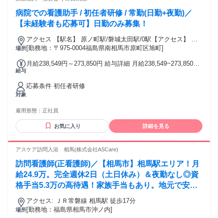
病院での看護助手 / 初任者研修 / 常勤(日勤+夜勤)／
【未経験者も応募可】日勤のみ募集！
アクセス 【駅名】 原ノ町駅/磐城太田駅/0駅【アクセス】 原
ノ町駅から徒歩5分
[勤務地：〒975-0004福島県南相馬市原町区旭町]
場所
月給238,549円～273,850円 給与詳細 月給238,549~273,850円
給与
【月給】238,549円-273,850円 ［内訳］ 基本給:176,400
円-200,500円 職務手当:16,000円 調整手当:9,584円-17,100円
応募条件 初任者研修
夜勤手当:30,400円(1回7,600円×4回想定) 定時深夜手当:5,165-
対象
5,850円 資格手当:初任者研修1,000円/実務者研修2,000円/介護
福祉士4,000円 【昇給】 あり 年1回 固定残業代 無し 試用期間
雇用形態：
正社員
有り期間:3ヶ月 ※試用期間中の労働条件変更なし試用期間中
の給与：月給238,549円〜試用期間中の固定残業代：無し 通勤
お気に入り
詳細を見る
手当 有り
アスケア訪問入浴 相馬(株式会社ASCare)
訪問看護師(正看護師)／【相馬市】相馬駅エリア！月
給24.9万。完全週休2日（土日休み）＆夜勤なし◎資
格手当5.3万の高待遇！家族手当もあり。地元で安定
して長く働きたい看護師さんに最適
アクセス: ＪＲ常磐線 相馬駅 徒歩17分
[勤務地：福島県相馬市沖ノ内]
場所