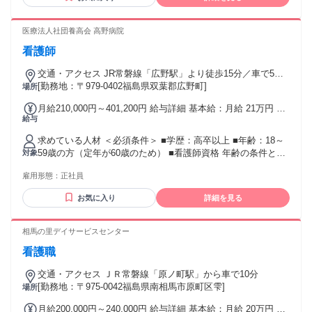
医療法人社団養高会 高野病院
看護師
交通・アクセス JR常磐線「広野駅」より徒歩15分／車で5分
常磐道「広野I.C.」より車で6分 ◎マイカー通勤OK
[勤務地：〒979-0402福島県双葉郡広野町]
場所
月給210,000円～401,200円 給与詳細 基本給：月給 21万円 〜
給与
40万1200円 固定残業代：なし 【一律手当】 全員に一律で支
払われる通勤・皆勤・家族手当金額：なし 全員に一律で支払
求めている人材 ＜必須条件＞ ■学歴：高卒以上 ■年齢：18～
われるその他手当金額：なし ※経験、スキル等を考慮の上で
59歳の方（定年が60歳のため） ■看護師資格 年齢の条件と理
対象
決定します。 ■昇給：あり（1月あたり1,000〜3,000円） ■賞
由：あり（18～59歳の方（定年が60歳のため））
与：年2回（計2ヶ月分＋人事考課による評価額） ※いずれも
雇用形態：
正社員
前年度実績 ＜諸手当＞ ■皆勤手当：月3,000～9,000円 ■夜勤
手当：12,000円／回 ■日勤リーダー手当：1,000円／回 ■住宅
お気に入り
詳細を見る
手当（規定あり）
相馬の里デイサービスセンター
看護職
交通・アクセス ＪＲ常磐線「原ノ町駅」から車で10分
[勤務地：〒975-0042福島県南相馬市原町区雫]
場所
月給200,000円～240,000円 給与詳細 基本給：月給 20万円 〜