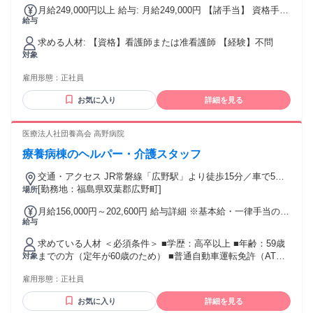
月給249,000円以上 給与: 月給249,000円 【諸手当】 資格手当
給与
（53,000円） サービス手当（15,000円） 処遇改善手当
（12,000円） 地域手当（5,000円） 家族扶養手当 家族介護手
求める人材: 【資格】看護師または准看護師 【経験】不問
当 ※残業代は1分単位で全額支給
対象
雇用形態：
正社員
お気に入り
詳細を見る
医療法人社団養高会 高野病院
療養病棟のヘルパー・介護スタッフ
交通・アクセス JR常磐線「広野駅」より徒歩15分／車で5分
常磐道「広野I.C.」より車で6分 ◎マイカー通勤OK
[勤務地：福島県双葉郡広野町]
場所
月給156,000円～202,600円 給与詳細 ※基本給・一律手当の総
給与
額 基本給：月給 15万円 〜 19万2600円 固定残業代：なし
【一律手当】 全員に一律で支払われる通勤・皆勤・家族手当
求めている人材 ＜必須条件＞ ■学歴：高卒以上 ■年齢：59歳
金額：なし 全員に一律で支払われるその他手当金額：あり 1
までの方（定年が60歳のため） ■普通自動車運転免許（AT限
対象
ヶ月あたり6000円 〜 1万円 ※経験、スキル等を考慮の上で決
定可） ＜歓迎・優遇条件＞ ■介護職員初任者研修修了者 ■ホ
定します・ ※上記は早出手当（月2,000～6,000円）と遅出手
雇用形態：
正社員
ームヘルパー2級 年齢の条件と理由：あり（59歳までの方
当（月4,000円）を含んだ金額です。 ■昇給：あり（1月あた
（定年が60歳のため））
り1,000〜3,000円） ■賞与：年2回（計2ヶ月分＋人事考課に
お気に入り
詳細を見る
よる評価額） ※いずれも前年度実績 ＜諸手当＞ ■早出手当 ・