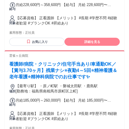
月給228,600円～358,600円 【給与】 月給 228,600円〜
給与
358,600円
【応募資格】 正看護師 【メリット】 #長期 #学歴不問 #経験
者歓迎 #ブランクOK #昇給あり
対象
雇用形態：
正社員
お気に入り
詳細を見る
雲雀ヶ丘病院
看護師/病院・クリニック/住宅手当あり/車通勤OK／
【賞与3.70ヶ月】残業ナシ⭐夜勤4～5回⭐精神看護＆
老年看護⭐精神科病院でのお仕事です✨
【最寄り駅】 ・原ノ町駅 ・磐城太田駅 ・鹿島駅
[勤務地：福島県南相馬市原町区上町]
場所
月給185,000円～260,000円 【給与】 月給 185,000円〜
給与
260,000円
【応募資格】 正看護師 【メリット】 #長期 #学歴不問 #経験
者歓迎 #ブランクOK #昇給あり
対象
雇用形態：
正社員