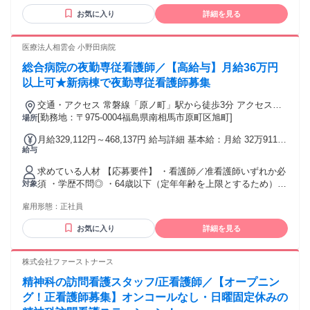
条件と理由：あり（■例外事由1号・64歳以下（定年のため）
円 ＜給与内訳＞ 基本給 193,300円～289,000円 資格手当
お気に入り
詳細を見る
■例外事由2号・18歳以上 （労働基準法））
24,500円 夜勤手当 42,800円(1回10,700円×4回想定) 定時深夜
手当：6,482円～9,330円 ー ▼准看護師 月給 231,452円～
医療法人相雲会 小野田病院
316,717円 ＜給与内訳＞ 基本給 164,200円～247,000円 資格手
当 19,000円 夜勤手当 42,800円(1回10,700円×4回想定) 定時深
総合病院の夜勤専従看護師／【高給与】月給36万円
夜手当：5,452円～7,917円 【別途支給】 ■勤続給 1,000円/年
以上可★新病棟で夜勤専従看護師募集
■通勤手当実費支給 上限月額50,000円 ■昇給あり 月あたり
2,000円～8,000円（実績） ■賞与あり 年2回 計 2.60ヶ月分
交通・アクセス 常磐線「原ノ町」駅から徒歩3分 アクセスが
（実績） ※昇給、賞与は事業実績によります。 ■試用期間3ヶ
良く、職員・患者さん双方にとって便利な場所です。 車通勤
[勤務地：〒975-0004福島県南相馬市原町区旭町]
場所
月（同条件）
可（駐車場あり）
月給329,112円～468,137円 給与詳細 基本給：月給 32万9112
給与
円 〜 46万8137円 固定残業代：なし 【一律手当】 全員に一律
で支払われる通勤・皆勤・家族手当金額：なし 全員に一律で
求めている人材 【応募要件】 ・看護師／准看護師いずれか必
支払われるその他手当金額：なし 【月額】329,112円 〜
須 ・学歴不問◎ ・64歳以下（定年年齢を上限とするため）
対象
468,137円 ※夜勤月9回想定 ※経験、能力等により決定します
★Web面接も可能です！ -★-★- 【歓迎要件】 ◎患者様に寄り
▼正看護師 月給 366,029円～468,137円 ＜内訳＞ 基本給
雇用形態：
正社員
添って働きたい方 ◎チームで助け合いながら働きたい方 ◎家
228,300円～324,000円 資格手当 24,500円 夜勤手当 96,300円
庭やプライベートとの両立を大事にしたい方 年齢の条件と理
(1回10,700円×9回想定) 定時深夜手当：16,929円～23,337円
お気に入り
詳細を見る
由：あり（■例外事由1号・64歳以下（定年のため） ■例外事
ー ▼准看護師 月給 329,112円～417,456円 ＜内訳＞ 基本給
由2号・18歳以上 （労働基準法））
199,200円～282,000円 資格手当 19,000円 夜勤手当 96,300円
株式会社ファーストナース
(1回10,700円×9回想定) 定時深夜手当：14,612円～20,156円
【別途支給】 ■勤続給 1,000円/年 ■通勤手当実費支給 上限月
精神科の訪問看護スタッフ/正看護師／【オープニン
額50,000円 ■昇給あり 月あたり2,000円～8,000円（実績） ■
グ！正看護師募集】オンコールなし・日曜固定休みの
賞与あり 年2回 計 2.60ヶ月分（実績） ※昇給、賞与は事業実