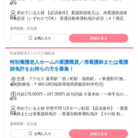
給与
24万円 固定残業代：なし 【一律手当】 全員に一律で支払わ
れる通勤・皆勤・家族手当金額：なし 全員に一律で支払われ
求めている人材 【必須条件】 看護師資格又は、准看護師資格
るその他手当金額：なし 通勤手当（上限あり）：月額10,000
必須（いずれかでOK） 普通自動車運転免許必須（ＡＴ限定不
対象
円 昇給有り：1月あたり0.00％〜2.00％（前年度実績） 賞与
可） 年齢64歳まで（定年年齢が65歳の為） 経験・学歴不問
有り：年２回 計 1.20ヶ月分（前年度実績）
雇用形態：
正社員
年齢の条件と理由：あり（年齢64歳まで（定年年齢が65歳の
為））
お気に入り
詳細を見る
社会福祉法人 いいたて福祉会
特別養護老人ホームの看護職員／准看護師または看護
師免許をお持ちの方を募集！
交通・アクセス 最寄駅「原ノ町駅・福島駅」＜車通勤可/無料
駐車場有＞／福島交通「飯舘村役場」バス停下車南へ約100ｍ
[勤務地：〒960-1803福島県相馬郡飯舘村伊丹沢]
場所
月給178,800円～247,300円 給与詳細 ※基本給・一律手当の総
給与
額 基本給：月給 16万7800円 〜 23万6300円 固定残業代：な
し 【一律手当】 全員に一律で支払われる通勤・皆勤・家族手
求めている人材 学歴不問 UJIターン歓迎 【必須条件】 ・看護
当金額：なし 全員に一律で支払われるその他手当金額：あり
師または准看護師免許 ・普通自動車運転免許 【その他 歓迎
対象
1ヶ月あたり1万1000円 ※月給には、基本給167,800円～
条件】 ・看護経験 年齢の条件と理由：あり（年齢制限範囲：
236,300円と以下の手当を含みます。 ・処遇改善手当5,000円
雇用形態：
正社員
18歳〜59歳 （満18歳未満の深夜業の禁止及び、定年年齢を上
・資格手当5,000円 ・被服手当1,000円 ※給与は、経験、年齢
限のため。））
等により決定します。 ・昇給あり ※4,000 円/月〜5,000円/月
お気に入り
詳細を見る