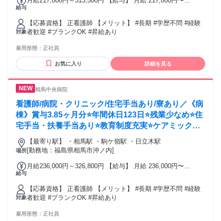
月給217,800円～313,500円 【給与】 月給 217,800円〜
給与
313,500円
【応募資格】 正看護師 【メリット】 #長期 #学歴不問 #経験
者歓迎 #ブランクOK #昇給あり
対象
雇用形態：
正社員
お気に入り
詳細を見る
相馬中央病院
看護師/病院・クリニック/住宅手当あり/寮あり／《病
棟》賞与3.85ヶ月分⭐年間休日123日⭐残業少なめ⭐住
宅手当・扶養手当あり⭐教育制度充実⭐ケアミックス
病院でのお仕事です❗️
【最寄り駅】 ・相馬駅 ・駒ケ嶺駅 ・日立木駅
[勤務地：福島県相馬市沖ノ内]
場所
月給236,000円～326,800円 【給与】 月給 236,000円〜
給与
326,800円
【応募資格】 正看護師 【メリット】 #長期 #学歴不問 #経験
者歓迎 #ブランクOK #昇給あり
対象
雇用形態：
正社員