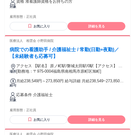
資格 准看護師資格をお持ちの方
お伝えいたします。
対象
雇用形態：
正社員
お気に入り
詳細を見る
医療法人 相雲会 小野田病院
病院での看護助手 / 介護福祉士 / 常勤(日勤+夜勤)／
【未経験者も応募可】
アクセス 【駅名】 原ノ町駅/磐城太田駅/0駅【アクセス】 原
ノ町駅から徒歩5分
[勤務地：〒975-0004福島県南相馬市原町区旭町]
場所
月給238,549円～273,850円 給与詳細 月給238,549~273,850円
給与
【月給】238,549円-273,850円 ［内訳］ 基本給:176,400
円-200,500円 職務手当:16,000円 調整手当:9,584円-17,100円
応募条件 介護福祉士
夜勤手当:30,400円(1回7,600円×4回想定) 定時深夜手当:5,165-
対象
5,850円 資格手当:初任者研修1,000円/実務者研修2,000円/介護
福祉士4,000円 【昇給】 あり 年1回 固定残業代 無し 試用期間
雇用形態：
正社員
有り期間:3ヶ月 ※試用期間中の労働条件変更なし試用期間中
の給与：月給238,549円〜試用期間中の固定残業代：無し 通勤
お気に入り
詳細を見る
手当 有り
医療法人 相雲会 小野田病院