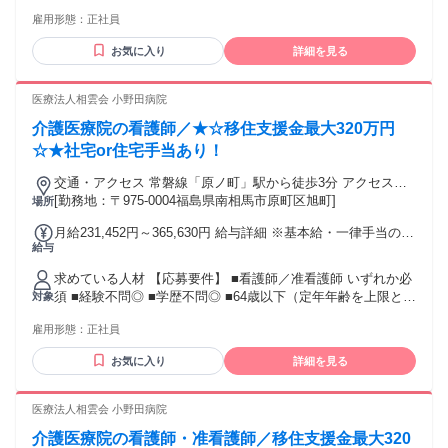
歓迎 ■U・J・Iターン歓迎 ■介護施設などでの勤務経験をお持
格等により決定します ※下記手当を含む金額です ■処遇改善
雇用形態：
正社員
ちの方 年齢の条件と理由：あり（18〜59歳の方 ※18歳未満の
手当：12,000～13,000円 年2回（7月・12月）40,000円程度の
深夜業務の禁止、定年が60歳の為）
追加支給あり ※加算実績により変動 【その他手当など】 ■夜
お気に入り
詳細を見る
勤手当：7,000円／回（夜勤は月4回程度） ■通勤手当：（上
限）月額31,600円 ■住宅手当：（上限）月額14,700円 ■昇給制
医療法人相雲会 小野田病院
度あり：1月あたり 1.50％〜2.00％（前年度実績） ■賞与あ
り：計2.25ヶ月分（前年度実績）
介護医療院の看護師／★☆移住支援金最大320万円
☆★社宅or住宅手当あり！
交通・アクセス 常磐線「原ノ町」駅から徒歩3分 アクセスが
良く、職員・患者さん双方にとって便利な場所です。 車通勤
[勤務地：〒975-0004福島県南相馬市原町区旭町]
場所
可（駐車場あり）
月給231,452円～365,630円 給与詳細 ※基本給・一律手当の総
給与
額 基本給：月給 16万4200円 〜 28万9000円 固定残業代：な
し 【一律手当】 全員に一律で支払われる通勤・皆勤・家族手
求めている人材 【応募要件】 ■看護師／准看護師 いずれか必
当金額：なし 全員に一律で支払われるその他手当金額：あり
須 ■経験不問◎ ■学歴不問◎ ■64歳以下（定年年齢を上限とす
対象
1ヶ月あたり6万7252円 〜 7万6630円 【月額】231,452円 〜
るため） ★Web面接も可能です！ 年齢の条件と理由：あり
365,630円 ※夜勤月4回想定 ▼正看護師 月給 267,028円～
雇用形態：
正社員
（64歳以下（定年年齢を上限とするため））
365,630円 ＜給与内訳＞ 基本給 193,300円～289,000円 資格手
当 24,500円 夜勤手当 42,800円(1回10,700円×4回想定) 定時深
お気に入り
詳細を見る
夜手当：6,482円～9,330円 ー ▼准看護師 月給 231,452円～
316,717円 ＜給与内訳＞ 基本給 164,200円～247,000円 資格手
医療法人相雲会 小野田病院
当 19,000円 夜勤手当 42,800円(1回10,700円×4回想定) 定時深
夜手当：5,452円～7,917円 【別途支給】 ■勤続給 1,000円/年
介護医療院の看護師・准看護師／移住支援金最大320