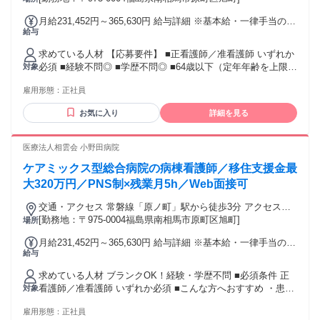
可（駐車場あり）
月給231,452円～365,630円 給与詳細 ※基本給・一律手当の総
給与
額 基本給：月給 16万4200円 〜 28万9000円 固定残業代：な
し 【一律手当】 全員に一律で支払われる通勤・皆勤・家族手
求めている人材 【応募要件】 ■正看護師／准看護師 いずれか
当金額：なし 全員に一律で支払われるその他手当金額：あり
必須 ■経験不問◎ ■学歴不問◎ ■64歳以下（定年年齢を上限と
対象
1ヶ月あたり6万7252円 〜 7万6630円 ※給与は経験、能力、資
するため） ★Web面接も可能です！ -★-★- 【こんな方へおす
格等の有無により決定します。 ※日勤のみも可能 【月給内
雇用形態：
正社員
すめ☆】 ◎患者様に寄り添って働きたい方 ◎チームで助け合
訳】※夜勤月4回想定 ▼正看護師 月給 267,082円～365,630円
いながら働きたい方 ◎家庭やプライベートとの両立を大事に
＜給与内訳＞ 基本給 193,300円～289,000円 資格手当 24,500
お気に入り
詳細を見る
したい方 年齢の条件と理由：あり（■例外事由1号・64歳以下
円 夜勤手当 42,800円(1回10,700円×4回想定) 定時深夜手当：
（定年のため） ■例外事由2号・18歳以上 （労働基準法））
6,482円～9,330円 ー ▼准看護師 月給 231,452円～316,717円
医療法人相雲会 小野田病院
＜給与内訳＞ 基本給 164,200円～247,000円 資格手当 19,000
円 夜勤手当 42,800円(1回10,700円×4回想定) 定時深夜手当：
ケアミックス型総合病院の病棟看護師／移住支援金最
5,452円～7,917円 【別途支給】 ■勤続給 1,000円/年 ■通勤手
大320万円／PNS制×残業月5h／Web面接可
当実費支給 上限月額50,000円 ■昇給あり 月あたり2,000円～
8,000円（実績） ■賞与あり 年2回 計 2.60ヶ月分（実績） ※
交通・アクセス 常磐線「原ノ町」駅から徒歩3分 アクセスが
昇給、賞与は事業実績によります。 ■試用期間3ヶ月（同条
良く、職員・患者さん双方にとって便利な場所です。 車通勤
[勤務地：〒975-0004福島県南相馬市原町区旭町]
場所
件）
可（駐車場あり）
月給231,452円～365,630円 給与詳細 ※基本給・一律手当の総
給与
額 基本給：月給 16万4200円 〜 28万9000円 固定残業代：な
し 【一律手当】 全員に一律で支払われる通勤・皆勤・家族手
求めている人材 ブランクOK！経験・学歴不問 ■必須条件 正
当金額：なし 全員に一律で支払われるその他手当金額：あり
看護師／准看護師 いずれか必須 ■こんな方へおすすめ ・患者
対象
1ヶ月あたり6万7252円 〜 7万6630円 【月額】231,452円～
様に寄り添って働きたい方 ・チームで助け合いながら働きた
316,717円 ※夜勤月4回想定 ※給与は経験、能力、資格等の有
雇用形態：
正社員
い方 ・家庭やプライベートとの両立を大事にしたい方 年齢の
無により決定します。 ▼正看護師 月給 267,082円～365,630