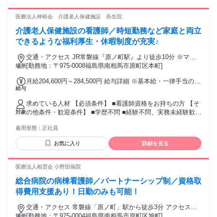
（前年度実績） ・賞与あり ※年2回（前年度実績） 計4.45ヶ
月分（前年度実績） 【その他手当】 ・新採用支援手当 ※新
医療法人伸裕会 介護老人保健施設 長生院
卒・中途にかかわらず、採用から3年目まで全員支給されま
す。 １年目：10,000円 ２年目：7,000円 ３年目：5,000円 ４
介護老人保健施設の看護師／時短勤務など家庭と両立
年目以降支給なし ・特殊手当：3,000円/回 ※エンゼルケアに
できるような福利厚生・休暇制度が充実♪
携わった場合 ・通勤手当 ※実費支給 上限：月53,500円 ・扶
養手当 世帯主・配偶者：13,000円/１名 その他：6,500円/１名
交通・アクセス JR常磐線『原ノ町駅』より徒歩10分 ※マイ
・住居手当 ・調整手当 ・社宅あり（戸建て）
カー通勤可（駐車場あり）
[勤務地：〒975-0008福島県南相馬市原町区本町]
場所
月給204,600円～284,500円 給与詳細 ※基本給・一律手当の総
給与
額 基本給：月給 19万2600円 〜 27万1500円 固定残業代：な
し 【一律手当】 全員に一律で支払われる通勤・皆勤・家族手
求めている人材 【必須条件】 ■看護師資格をお持ちの方 【そ
当金額：なし 全員に一律で支払われるその他手当金額：あり
の他条件・歓迎条件】 ■学歴不問 ■経験不問、実務未経験歓迎
対象
1ヶ月あたり1万2000円 〜 1万3000円 ※賃金は年齢、経験、資
■U・J・Iターン歓迎 ■介護施設などでの勤務経験をお持ちの
格等により決定します ※下記手当を含む金額です ■処遇改善
雇用形態：
正社員
方 年齢の条件と理由：あり（59歳までの方（定年が60歳の
手当：12,000～13,000円 年2回（7月・12月）40,000円程度の
為））
追加支給あり ※加算実績により変動 【その他手当など】 ■通
お気に入り
詳細を見る
勤手当：（上限）月額31,600円 ■住宅手当：（上限）月額
14,700円 ■昇給制度あり：1月あたり 1.50％〜2.00％（前年度
医療法人相雲会 小野田病院
実績） ■賞与あり：計2.25ヶ月分（前年度実績）
総合病院の病棟看護師／パートナーシップ制／資格取
得費用支援あり！日勤のみも可能！
交通・アクセス 常磐線「原ノ町」駅から徒歩3分 アクセスが
良く、職員・患者さん双方にとって便利な場所です。 車通勤
[勤務地：〒975-0004福島県南相馬市原町区旭町]
場所