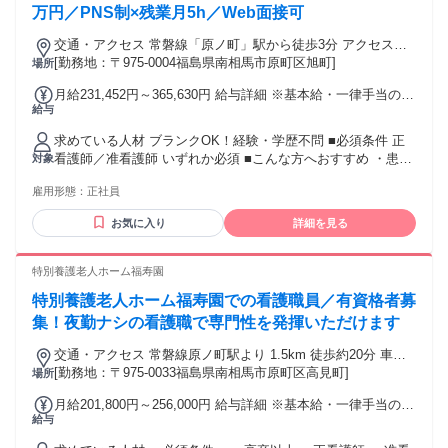
■通勤手当実費支給 上限月額50,000円 ■昇給あり 月あたり
万円／PNS制×残業月5h／Web面接可
2,000円～8,000円（実績） ■賞与あり 年2回 計 2.60ヶ月分
（実績） ※昇給、賞与は事業実績によります。 ■試用期間3ヶ
交通・アクセス 常磐線「原ノ町」駅から徒歩3分 アクセスが
月（同条件）
良く、職員・患者さん双方にとって便利な場所です。 車通勤
[勤務地：〒975-0004福島県南相馬市原町区旭町]
場所
可（駐車場あり）
月給231,452円～365,630円 給与詳細 ※基本給・一律手当の総
給与
額 基本給：月給 16万4200円 〜 28万9000円 固定残業代：な
し 【一律手当】 全員に一律で支払われる通勤・皆勤・家族手
求めている人材 ブランクOK！経験・学歴不問 ■必須条件 正
当金額：なし 全員に一律で支払われるその他手当金額：あり
看護師／准看護師 いずれか必須 ■こんな方へおすすめ ・患者
対象
1ヶ月あたり6万7252円 〜 7万6630円 【月額】231,452円 〜
様に寄り添って働きたい方 ・チームで助け合いながら働きた
365,630円 ※夜勤月4回想定 ※給与は経験、能力、資格等の有
雇用形態：
正社員
い方 ・家庭やプライベートとの両立を大事にしたい方 年齢の
無により決定します。 ▼正看護師 月給 267,028円～365,630
条件と理由：あり（■例外事由1号・64歳以下（定年のため）
円 ＜給与内訳＞ 基本給 193,300円～289,000円 資格手当
お気に入り
詳細を見る
■例外事由2号・18歳以上 （労働基準法））
24,500円 夜勤手当 42,800円(1回10,700円×4回想定) 定時深夜
手当：6,482円～9,330円 ー ▼准看護師 月給 231,452円～
特別養護老人ホーム福寿園
316,717円 ＜給与内訳＞ 基本給 164,200円～247,000円 資格手
当 19,000円 夜勤手当 42,800円(1回10,700円×4回想定) 定時深
特別養護老人ホーム福寿園での看護職員／有資格者募
夜手当：5,452円～7,917円 【別途支給】 ■勤続給 1,000円/年
集！夜勤ナシの看護職で専門性を発揮いただけます
■通勤手当実費支給 上限月額50,000円 ■昇給あり 月あたり
2,000円～8,000円（実績） ■賞与あり 年2回 計 2.60ヶ月分
交通・アクセス 常磐線原ノ町駅より 1.5km 徒歩約20分 車通
（実績） ※昇給、賞与は事業実績によります。 ■試用期間3ヶ
勤可・駐車場完備
[勤務地：〒975-0033福島県南相馬市原町区高見町]
場所
月（同条件）
月給201,800円～256,000円 給与詳細 ※基本給・一律手当の総
給与
額 基本給：月給 18万800円 〜 23万5000円 固定残業代：なし
【一律手当】 全員に一律で支払われる通勤・皆勤・家族手当