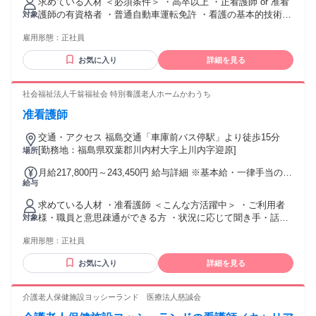
求めている人材 ＜必須条件＞ ・高卒以上 ・正看護師 or 准看
金額：なし 全員に一律で支払われるその他手当金額：あり 1
護師の有資格者 ・普通自動車運転免許 ・看護の基本的技術が
対象
ヶ月あたり2万1000円 基本給：180,800円～235,000円 一律手
身についていて、臨床経験のある方 ＜求める人物像＞ ・明る
当： 特殊業務手当 6,000円 処遇改善手当 15,000円 【その他
雇用形態：
正社員
く笑顔を絶やさず健康であることを意識している方 ・人と接
手当】 ・年末年始手当：1,000円／回 ・扶養手当 ・住居手
することが好きな方 ・失敗を恐れずチャレンジできる方 ・周
当：最大27,000円／月 ・オンコール待機手当：2000円／回 ・
お気に入り
詳細を見る
囲に目配り、気配りができる方
資格手当：3,000円 ※2資格目より支給
社会福祉法人千翁福祉会 特別養護老人ホームかわうち
准看護師
交通・アクセス 福島交通「車庫前バス停駅」より徒歩15分
[勤務地：福島県双葉郡川内村大字上川内字迎原]
場所
月給217,800円～243,450円 給与詳細 ※基本給・一律手当の総
給与
額 基本給：月給 14万5400円 〜 17万1050円 固定残業代：な
し 【一律手当】 全員に一律で支払われる通勤・皆勤・家族手
求めている人材 ・准看護師 ＜こんな方活躍中＞ ・ご利用者
当金額：なし 全員に一律で支払われるその他手当金額：あり
様・職員と意思疎通ができる方 ・状況に応じて聞き手・話し
対象
1ヶ月あたり7万2400円 月給217,800円〜243,450円 一律手当
てができる方 ・自ら考えて積極的に行動できる方
含む ※職務手当：10,000円 ※資格手当：2,000円 ※特別手当
雇用形態：
正社員
(1)：52,600円 ※特別手当(2)：7,800円 【各種手当】 ■休日手
当：1,000円（1回） ■扶養手当：配偶者5,000円/被扶養3,000
お気に入り
詳細を見る
円～ ■住宅手当あり（支給対象：世帯主） ・持家：3,000円／
月 ・賃貸：1,000～24,000円 ※家賃月額１万円以上に限る
介護老人保健施設ヨッシーランド 医療法人慈誠会