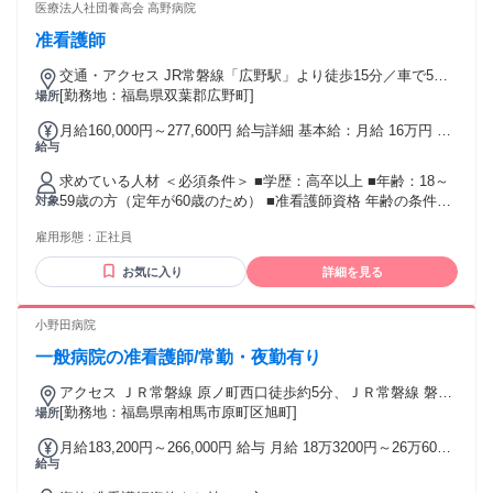
師・准看護師免許, 年齢の条件と理由：あり（18歳以上 深夜
医療法人社団養高会 高野病院
業務を含むため）
准看護師
交通・アクセス JR常磐線「広野駅」より徒歩15分／車で5分
常磐道「広野I.C.」より車で6分 ◎マイカー通勤OK
[勤務地：福島県双葉郡広野町]
場所
月給160,000円～277,600円 給与詳細 基本給：月給 16万円 〜
給与
27万7600円 固定残業代：なし 【一律手当】 全員に一律で支
払われる通勤・皆勤・家族手当金額：なし 全員に一律で支払
求めている人材 ＜必須条件＞ ■学歴：高卒以上 ■年齢：18～
われるその他手当金額：なし ※経験、スキル等を考慮の上で
59歳の方（定年が60歳のため） ■准看護師資格 年齢の条件と
対象
決定します。 ■昇給：あり（1月あたり1,000〜3,000円） ■賞
理由：あり（18～59歳の方（定年が60歳のため））
与：年2回（計2ヶ月分＋人事考課による評価額） ※いずれも
雇用形態：
正社員
前年度実績 ＜諸手当＞ ■皆勤手当：月3,000～9,000円 ■夜勤
手当：12,000円／回 ■日勤リーダー手当：1,000円／回 ■住宅
お気に入り
詳細を見る
手当（規定あり）
小野田病院
一般病院の准看護師/常勤・夜勤有り
アクセス ＪＲ常磐線 原ノ町西口徒歩約5分、ＪＲ常磐線 磐城
太田徒歩約59分、ＪＲ常磐線 鹿島徒歩約107分
[勤務地：福島県南相馬市原町区旭町]
場所
月給183,200円～266,000円 給与 月給 18万3200円～26万6000
給与
円 （一律手当を含む） 夜勤手当/資格手当/通勤手当/調整手当/
その他手当あり 交通費：通勤交通費全額支給 詳細は面談時に