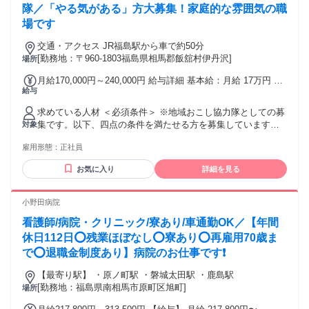
隊／「やる気がある」方大募集！家庭的な雰囲気の職
場です
交通・アクセス JR福島駅から車で約50分
[勤務地：〒960-1803福島県相馬郡飯舘村伊丹沢]
場所
月給170,000円～240,000円 給与詳細 基本給：月給 17万円 〜
給与
24万円 固定残業代：なし 【一律手当】 全員に一律で支払わ
れる通勤・皆勤・家族手当金額：あり 全員に一律で支払われ
求めている人材 ＜必須条件＞ ※地域おこし協力隊としての募
るその他手当金額：あり ※通勤手当あり（上限53,500円） ※
集です。以下、四点の条件を満たせる方を募集しています。
対象
扶養手当・住居手当・特殊手当等あり。金額は状況により変
・総務省が定める条件不利地域以外に居住の方 ・採用後、生
動。
雇用形態：
正社員
活の拠点を飯舘村に移すとともに飯舘村に移住することがで
きる方 ・飯舘村に継続して定住する意思のある方 ・普通自動
お気に入り
詳細を見る
車運転免許を有している方。（AT限定も可） ＊応募条件に関
する詳細は、面談時にご説明します ＜歓迎条件＞ ・看護師免
許（准看護師免許でも可）を有している方 ・介護福祉士免許
小野田病院
を有している方 年齢の条件と理由：あり（募集年齢：18~59
看護師/病院・クリニック/寮あり/車通勤OK／【年間
歳 法令の規定（18歳未満の深夜業の禁止及び定年年齢の上限
あり）により年齢制限がございます。）
休日112日⭕残業ほぼなし⭕寮あり⭕再雇用70歳ま
で⭕退職金制度あり】病院のお仕事です❗️
【最寄り駅】 ・原ノ町駅 ・磐城太田駅 ・鹿島駅
[勤務地：福島県南相馬市原町区旭町]
場所