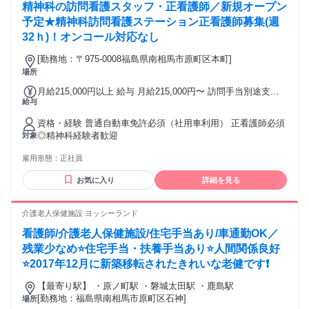
精神科の訪問看護スタッフ・正看護師／新規オープン
予定★精神科訪問看護ステーション正看護師募集(週
32ｈ)！オンコール対応なし
[勤務地：〒975-0008福島県南相馬市原町区本町]
場所
月給215,000円以上 給与 月給215,000円〜 訪問手当別途支給
給与
(会社規定あり) 交通費規定支給
資格・経験 普通自動車免許必須（社用車利用） 正看護師必須
◎精神科経験者歓迎
対象
雇用形態：
正社員
お気に入り
詳細を見る
介護老人保健施設 ヨッシーランド
看護師/介護老人保健施設/住宅手当あり/車通勤OK／
残業少なめ⭐住宅手当・扶養手当あり⭐人間関係良好
⭐2017年12月に新築移転されたきれいな老健です❗️
【最寄り駅】 ・原ノ町駅 ・磐城太田駅 ・鹿島駅
[勤務地：福島県南相馬市原町区石神]
場所