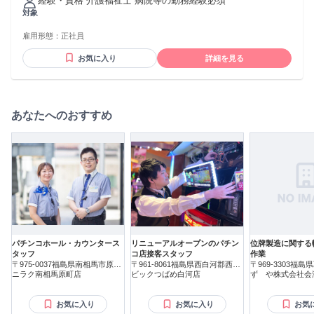
経験・資格 介護福祉士 病院等の勤務経験必須
調整手当 11,000円～11,000円 ・扶養手当 あり(法人規定に準
対象
じて) ・夜勤手当 7,000円/回(月平均4回) ・保育手当 10,000円/
月(1人につき)(法人規定に準じて) ・住宅手当 15,000円を上限
雇用形態：
正社員
とする(法人規程に準じて) ■固定残業代 なし ■賞与 年2回計
3.95ヶ月分(前年度実績) ■昇給 あり 【交通費】 月額23,000円
お気に入り
詳細を見る
あなたへのおすすめ
パチンコホール・カウンタース
リニューアルオープンのパチン
位牌製造に関する
タッフ
コ店接客スタッフ
作業
〒975-0037福島県南相馬市原町
〒961-8061福島県西白河郡西郷
〒969-3303福
区北原
ニラク南相馬原町店
村
ビックつばめ白河店
ずゞや株式会社会
お気に入り
お気に入り
お気