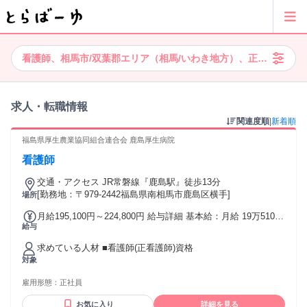
看護師、相馬市/双葉郡エリア（相馬/いわき地方）、正社員、ボ
求人・転職情報
関連度順
|
新着順
福島県厚生農業協同組合連合会 鹿島厚生病院
看護師
交通・アクセス JR常磐線『鹿島駅』徒歩13分
[勤務地：〒979-2442福島県南相馬市鹿島区横手]
場所
月給195,100円～224,800円 給与詳細 基本給：月給 19万5100
給与
円 〜 22万4800円 固定残業代：なし 【一律手当】 全員に一律
で支払われる通勤・皆勤・家族手当金額：なし 全員に一律で
求めている人材 ■看護師(正看護師)資格
支払われるその他手当金額：なし 【基本給】 ・3年制卒：19
対象
万5100円以上 ・4年制卒：20万6300円以上 ※能力・経験によ
って優遇します ■昇給：年1回 ■賞与：年2回 ■看護技術手当 ■
雇用形態：
正社員
夜勤手当 ■住宅手当 ■家族手当 ■時間外手当 など
お気に入り
詳細を見る