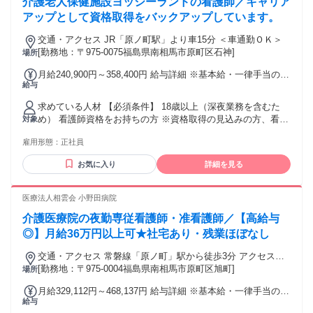
介護老人保健施設ヨッシーランドの看護師／キャリア
アップとして資格取得をバックアップしています。
交通・アクセス JR「原ノ町駅」より車15分 ＜車通勤ＯＫ＞
[勤務地：〒975-0075福島県南相馬市原町区石神]
場所
月給240,900円～358,400円 給与詳細 ※基本給・一律手当の総
給与
額 基本給：月給 19万3900円 〜 31万1400円 固定残業代：な
し 【一律手当】 全員に一律で支払われる通勤・皆勤・家族手
求めている人材 【必須条件】 18歳以上（深夜業務を含むた
当金額：なし 全員に一律で支払われるその他手当金額：あり
め） 看護師資格をお持ちの方 ※資格取得の見込みの方、看護
対象
1ヶ月あたり4万7000円 ※経験年数等を考慮し給与決定いたし
学校卒業見込みの方もOK ※入職後のキャリアアップとして資
ます。 【その他手当】 資格手当37000円 処遇手当10,000円
雇用形態：
正社員
格取得をバックアップしています。 【歓迎条件】 U・J・Iタ
夜勤手当（9000円/回） 超過勤務手当 扶養手当あり 住宅手当
ーン歓迎 実務経験者歓迎 【インターンシップも実施中】 仕
（15,000円/月） 扶養手当 ・昇給あり(年1回) ・賞与あり(業績
お気に入り
詳細を見る
事内容や会社の雰囲気がわからず不安であれば就労体験も受
による※6月･12月）
け付けています。 お気軽にお問い合わせ下さい。 年齢の条件
と理由：あり（18歳以上 深夜業務を含むため）
医療法人相雲会 小野田病院
介護医療院の夜勤専従看護師・准看護師／【高給与
◎】月給36万円以上可★社宅あり・残業ほぼなし
交通・アクセス 常磐線「原ノ町」駅から徒歩3分 アクセスが
良く、職員・患者さん双方にとって便利な場所です。 車通勤
[勤務地：〒975-0004福島県南相馬市原町区旭町]
場所
可（駐車場あり）
月給329,112円～468,137円 給与詳細 ※基本給・一律手当の総
給与
額 基本給：月給 19万9200円 〜 32万4000円 固定残業代：な