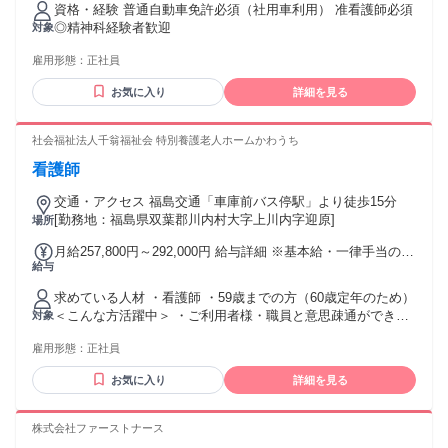
資格・経験 普通自動車免許必須（社用車利用） 准看護師必須
◎精神科経験者歓迎
対象
雇用形態：
正社員
お気に入り
詳細を見る
社会福祉法人千翁福祉会 特別養護老人ホームかわうち
看護師
交通・アクセス 福島交通「車庫前バス停駅」より徒歩15分
[勤務地：福島県双葉郡川内村大字上川内字迎原]
場所
月給257,800円～292,000円 給与詳細 ※基本給・一律手当の総
給与
額 基本給：月給 18万4400円 〜 21万8600円 固定残業代：な
し 【一律手当】 全員に一律で支払われる通勤・皆勤・家族手
求めている人材 ・看護師 ・59歳までの方（60歳定年のため）
当金額：なし 全員に一律で支払われるその他手当金額：あり
＜こんな方活躍中＞ ・ご利用者様・職員と意思疎通ができる
対象
1ヶ月あたり7万3400円 月給257,800円〜292,000円 一律手当
方 ・状況に応じて聞き手・話してができる方 ・自ら考えて積
含む ※職務手当：10,000円 ※資格手当：3,000円 ※特別手当
雇用形態：
正社員
極的に行動できる方 年齢の条件と理由：あり（59歳までの方
(1)：52,600円 ※特別手当(2)：7,800円 【各種手当】 ■休日手
（60歳定年のため））
当：1,000円（1回） ■扶養手当：配偶者5,000円/被扶養3,000
お気に入り
詳細を見る
円～ ■住宅手当あり（支給対象：世帯主） ・持家：3,000円／
月 ・賃貸：1,000～24,000円 ※家賃月額１万円以上に限る
株式会社ファーストナース