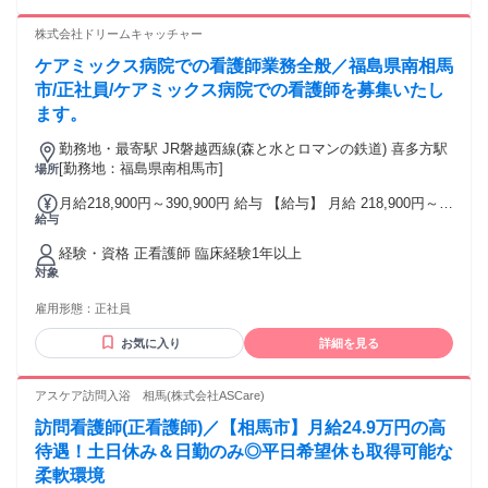
内科 1,500円／回 ・精神科 500円／回 ■遅出手当：1,000円／
株式会社ドリームキャッチャー
回（一律） ■皆勤手当：月3,000～9,000円 ■資格手当：月
2,500～3,500円 ■住宅手当（規定あり）
ケアミックス病院での看護師業務全般／福島県南相馬
市/正社員/ケアミックス病院での看護師を募集いたし
ます。
勤務地・最寄駅 JR磐越西線(森と水とロマンの鉄道) 喜多方駅
[勤務地：福島県南相馬市]
場所
月給218,900円～390,900円 給与 【給与】 月給 218,900円～
給与
390,900円 ■基本給 178,900円～350,900円 ■手当等 ・看護師
資格手当 40,000円～40,000円 ・夜勤手当 12,000円/回 ■固定
経験・資格 正看護師 臨床経験1年以上
残業代 なし ■賞与 年2回計3.40ヶ月分(前年度実績) ■昇給 あり
対象
【交通費】 月額20,000円
雇用形態：
正社員
お気に入り
詳細を見る
アスケア訪問入浴 相馬(株式会社ASCare)
訪問看護師(正看護師)／【相馬市】月給24.9万円の高
待遇！土日休み＆日勤のみ◎平日希望休も取得可能な
柔軟環境