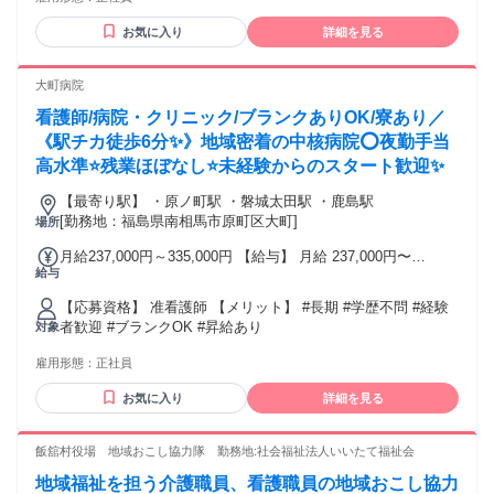
お気に入り
詳細を見る
大町病院
看護師/病院・クリニック/ブランクありOK/寮あり／
《駅チカ徒歩6分✨》地域密着の中核病院⭕夜勤手当
高水準⭐残業ほぼなし⭐未経験からのスタート歓迎✨
【最寄り駅】 ・原ノ町駅 ・磐城太田駅 ・鹿島駅
[勤務地：福島県南相馬市原町区大町]
場所
月給237,000円～335,000円 【給与】 月給 237,000円〜
給与
335,000円
【応募資格】 准看護師 【メリット】 #長期 #学歴不問 #経験
者歓迎 #ブランクOK #昇給あり
対象
雇用形態：
正社員
お気に入り
詳細を見る
飯舘村役場 地域おこし協力隊 勤務地:社会福祉法人いいたて福祉会
地域福祉を担う介護職員、看護職員の地域おこし協力