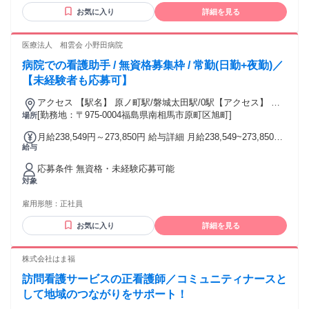
お気に入り
詳細を見る
医療法人 相雲会 小野田病院
病院での看護助手 / 無資格募集枠 / 常勤(日勤+夜勤)／
【未経験者も応募可】
アクセス 【駅名】 原ノ町駅/磐城太田駅/0駅【アクセス】 原
ノ町駅から徒歩5分
[勤務地：〒975-0004福島県南相馬市原町区旭町]
場所
月給238,549円～273,850円 給与詳細 月給238,549~273,850円
給与
【月給】238,549円-273,850円 ［内訳］ 基本給:176,400
円-200,500円 職務手当:16,000円 調整手当:9,584円-17,100円
応募条件 無資格・未経験応募可能
夜勤手当:30,400円(1回7,600円×4回想定) 定時深夜手当:5,165-
対象
5,850円 資格手当:初任者研修1,000円/実務者研修2,000円/介護
福祉士4,000円 【昇給】 あり 年1回 固定残業代 無し 試用期間
雇用形態：
正社員
有り期間:3ヶ月 ※試用期間中の労働条件変更なし試用期間中
の給与：月給238,549円〜試用期間中の固定残業代：無し 通勤
お気に入り
詳細を見る
手当 有り
株式会社はま福
訪問看護サービスの正看護師／コミュニティナースと
して地域のつながりをサポート！