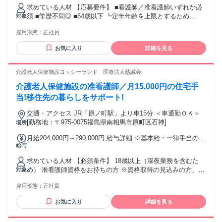
し 【一律手当】 全員に一律で支払われる通勤・皆勤・家族手
求めている人材 【応募要件】 ■看護師／准看護師いずれか必
当金額：なし 全員に一律で支払われるその他手当金額：あり
須 ■学歴不問◎ ■64歳以下 ┗定年年齢を上限とするため
対象
1ヶ月あたり12万9912円 〜 14万4137円 【正職員】 月給
★Web面接も可能です！ 【歓迎要件】 ◎患者様に寄り添って
329,112円 〜 468,137円 ※給与は経験、能力、資格等の有無
雇用形態：
正社員
働きたい方 ◎チームで助け合いながら働きたい方 ◎家庭やプ
により決定します。 【月給内訳】※夜勤月9回想定 ▼正看護
ライベートとの両立を大事にしたい方 年齢の条件と理由：あ
師 月給 366,029円～468,137円 ＜内訳＞ 基本給 228,300円～
お気に入り
詳細を見る
り（■例外事由1号・64歳以下（定年のため） ■例外事由2号・
324,000円 資格手当 24,500円 夜勤手当 96,300円(1回10,700円
18歳以上 （労働基準法））
×9回想定) 定時深夜手当：16,929円～23,337円 ー ▼准看護師
介護老人保健施設ヨッシーランド 医療法人慈誠会
月給 329,112円～417,456円 ＜内訳＞ 基本給 199,200円～
282,000円 資格手当 19,000円 夜勤手当 96,300円(1回10,700円
介護老人保健施設の准看護師／月15,000円の住宅手
×9回想定) 定時深夜手当：14,612円～20,156円 【別途支給】
当!移住先の暮らしをサポート!
■勤続給 1,000円/年 ■通勤手当実費支給 上限月額50,000円 ■昇
給あり 月あたり2,000円～8,000円（実績） ■賞与あり 年2回
交通・アクセス JR「原ノ町駅」より車15分 ＜車通勤ＯＫ＞
計 2.60ヶ月分（実績） ※昇給、賞与は事業実績によります。
[勤務地：〒975-0075福島県南相馬市原町区石神]
場所
■試用期間3ヶ月（同条件）
月給204,000円～290,000円 給与詳細 ※基本給・一律手当の総
給与
額 基本給：月給 17万4000円 〜 26万円 固定残業代：なし
【一律手当】 全員に一律で支払われる通勤・皆勤・家族手当
求めている人材 【必須条件】 18歳以上（深夜業務を含むた
金額：なし 全員に一律で支払われるその他手当金額：あり 1
め） 准看護師資格をお持ちの方 ※資格取得の見込みの方、看
対象
ヶ月あたり3万円 【手当】 資格手当 20,000円/月 処遇手当
護学校卒業見込みの方もOK ※入職後のキャリアアップとして
10,000円/月 夜勤手当 9,000円/回
雇用形態：
正社員
資格取得をバックアップしています。 【歓迎条件】 U・J・I
ターン歓迎 実務経験者歓迎 【インターンシップも実施中】
お気に入り
詳細を見る
仕事内容や会社の雰囲気がわからず不安であれば就労体験も
受け付けています。 お気軽にお問い合わせ下さい。 正看護