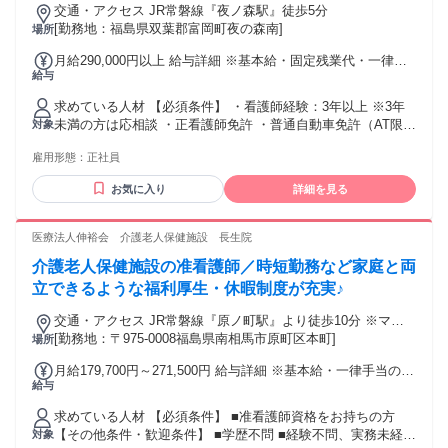
交通・アクセス JR常磐線『夜ノ森駅』徒歩5分
[勤務地：福島県双葉郡富岡町夜の森南]
場所
月給290,000円以上 給与詳細 ※基本給・固定残業代・一律手
給与
当の総額 基本給：月給 21万8000円 〜 固定残業代：あり 1ヶ
月あたり3万2000円（固定残業時間：1ヶ月あたり20時間） 固
求めている人材 【必須条件】 ・看護師経験：3年以上 ※3年
定残業時間を超えた勤務時間については別途残業代を支給す
未満の方は応相談 ・正看護師免許 ・普通自動車免許（AT限定
対象
る 【一律手当】 全員に一律で支払われる通勤・皆勤・家族手
可） ◎訪問看護の経験をお持ちの方は優遇 【歓迎・優遇資
当金額：あり 1ヶ月あたり4万円 全員に一律で支払われるその
雇用形態：
正社員
格】 ・緩和ケア認定看護師 ・在宅ケア認定看護師 ・認知症
他手当金額：なし ※一律手当（介護職員処遇改善加算地域手
看護認定看護師 【求める人物像】 ・コミュニティナースとし
当：4万円）を含む金額です ※基本給はご経験や資格などを考
お気に入り
詳細を見る
ての勤務を希望される方 ・スキルアップ意欲の旺盛な方
慮の上で優遇します ■昇給：あり ■賞与：業績により支給
医療法人伸裕会 介護老人保健施設 長生院
介護老人保健施設の准看護師／時短勤務など家庭と両
立できるような福利厚生・休暇制度が充実♪
交通・アクセス JR常磐線『原ノ町駅』より徒歩10分 ※マイ
カー通勤可（駐車場あり）
[勤務地：〒975-0008福島県南相馬市原町区本町]
場所
月給179,700円～271,500円 給与詳細 ※基本給・一律手当の総
給与
額 基本給：月給 16万7700円 〜 25万8500円 固定残業代：な
し 【一律手当】 全員に一律で支払われる通勤・皆勤・家族手
求めている人材 【必須条件】 ■准看護師資格をお持ちの方
当金額：なし 全員に一律で支払われるその他手当金額：あり
【その他条件・歓迎条件】 ■学歴不問 ■経験不問、実務未経験
対象
1ヶ月あたり1万2000円 〜 1万3000円 ※賃金は年齢、経験、資