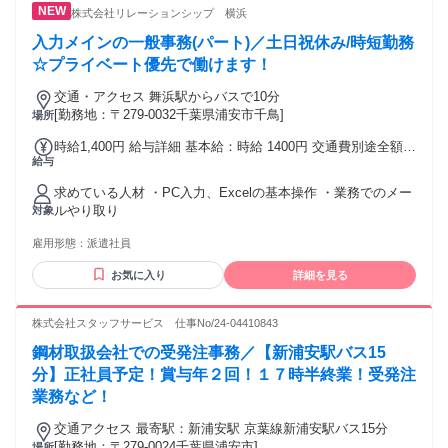
株式会社リレーションシップ 横浜
入力メインの一般事務(パート)／土日祝休み/時短勤務
☆プライベート優先で働けます！
交通・アクセス 舞浜駅からバスで10分
[勤務地：〒279-0032千葉県浦安市千鳥]
場所
時給1,400円 給与詳細 基本給：時給 1400円 交通費別途全額支
給与
給
求めている人材 ・PC入力、Excelの基本操作 ・業務でのメー
ルやり取り
対象
雇用形態：
派遣社員
お気に入り
詳細を見る
株式会社スタッフサービス 仕事No/24-04410843
鋼材取扱会社での受発注事務／【新浦安駅バス15
分】正社員予定！賞与年２回！１７時半終業！受発注
業務など！
交通アクセス 最寄駅：新浦安駅 京葉線新浦安駅バス15分
[勤務地：〒279-0024千葉県浦安市]
場所