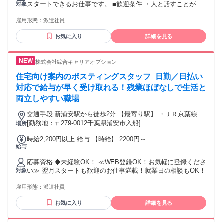
スタートできるお仕事です。 ■歓迎条件 ・人と話すことが好
対象
支給します。 ★経験やスキルは問いません。
きな方 ・外で体を動かす仕事が好きな方 ・接客や販売などの
雇用形態：
派遣社員
経験がある方 ・営業や訪問業務の経験がある方 ※もちろん未
経験の方も歓迎です。 ■こんな方におすすめ ・コツコツと仕
お気に入り
詳細を見る
事に取り組める方 ・自分のペースで働きたい方 ・外回りの仕
事に興味がある方 ・人と接する仕事が好きな方 20代〜50代ま
で幅広い年代の方が活躍しています。
株式会社綜合キャリアオプション
住宅向け案内のポスティングスタッフ_日勤／日払い
対応で給与が早く受け取れる！残業ほぼなしで生活と
両立しやすい職場
交通手段 新浦安駅から徒歩2分 【最寄り駅】 ・ＪＲ京葉線
「新浦安駅」
[勤務地：〒279-0012千葉県浦安市入船]
場所
時給2,200円以上 給与 【時給】 2200円～
給与
応募資格 ◆未経験OK！ ≪WEB登録OK！お気軽に登録くださ
い≫ 翌月スタートも歓迎のお仕事満載！就業日の相談もOK！
対象
雇用形態：
派遣社員
お気に入り
詳細を見る