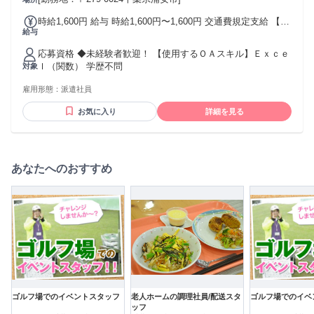
時給1,600円 給与 時給1,600円〜1,600円 交通費規定支給 【紹
給与
介予定派遣】 ★正社員登用後：年収２９４～３７８万円（賞
与含２回／年２．０ヶ月分）★ ※2ヶ月後、派遣先と本人の同
応募資格 ◆未経験者歓迎！ 【使用するＯＡスキル】Ｅｘｃｅ
意が得られた場合のみ行います。 ◎給与前払いサービスあ
ｌ（関数） 学歴不問
対象
り！ 給与前に給与が受け取れる福利厚生サービスを導入して
います。 詳細については弊社速払い特設ページをご確認くだ
雇用形態：
派遣社員
さい。 ※速払いサービスの利用登録が必要です。 ※ご利用で
きる金額の計算式や諸条件がございます。 ※利用できるタイ
お気に入り
詳細を見る
ミングはご就業先の勤怠管理形態によって月1、２回～毎日と
大きく異なります。
あなたへのおすすめ
ゴルフ場でのイベントスタッフ
老人ホームの調理社員/配送スタ
ゴルフ場でのイベ
ッフ