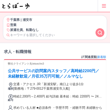
千葉県
|
浦安市
営業
派遣社員、転勤なし
キーワードを選択してください
求人・転職情報
関連度順
|
新着順
弊社クライアント先/etsechn3
公共サービスの訪問案内スタッフ／高時給2200円／
未経験歓迎／月収35万円可能／ノルマなし
交通・アクセス JR「新浦安駅」南口より徒歩1分
[勤務地：〒279-0012千葉県浦安市入船]
場所
時給2,200円～2,400円 給与詳細 基本給：時給 2200円 〜 2400
給与
円 ■高時給スタート 未経験の方でも 時給2,200円スタート。
安定してしっかり稼げるお仕事です。 ・月収例：35万円以上
求めている人材 ■必須条件 ・学歴不問 ・経験不問 未経験から
時給2,200円 × 7.5時間 × 月22日勤務 ★交通費や残業代は別途