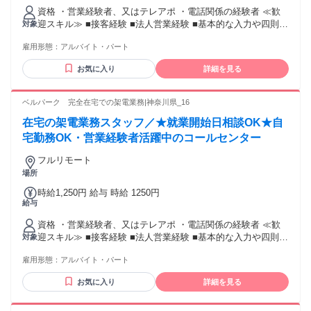
資格 ・営業経験者、又はテレアポ ・電話関係の経験者 ≪歓
迎スキル≫ ■接客経験 ■法人営業経験 ■基本的な入力や四則計
対象
算程度のPCスキル
雇用形態：
アルバイト・パート
お気に入り
詳細を見る
ベルパーク 完全在宅での架電業務|神奈川県_16
在宅の架電業務スタッフ／★就業開始日相談OK★自
宅勤務OK・営業経験者活躍中のコールセンター
フルリモート
場所
時給1,250円 給与 時給 1250円
給与
資格 ・営業経験者、又はテレアポ ・電話関係の経験者 ≪歓
迎スキル≫ ■接客経験 ■法人営業経験 ■基本的な入力や四則計
対象
算程度のPCスキル
雇用形態：
アルバイト・パート
お気に入り
詳細を見る