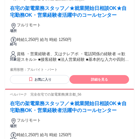
在宅の架電業務スタッフ／★就業開始日相談OK★自
宅勤務OK・営業経験者活躍中のコールセンター
フルリモート
場所
時給1,250円 給与 時給 1250円
給与
資格 ・営業経験者、又はテレアポ ・電話関係の経験者 ≪歓
迎スキル≫ ■接客経験 ■法人営業経験 ■基本的な入力や四則計
対象
算程度のPCスキル
雇用形態：
アルバイト・パート
お気に入り
詳細を見る
ベルパーク 完全在宅での架電業務|東京都_56
在宅の架電業務スタッフ／★就業開始日相談OK★自
宅勤務OK・営業経験者活躍中のコールセンター
フルリモート
場所
時給1,250円 給与 時給 1250円