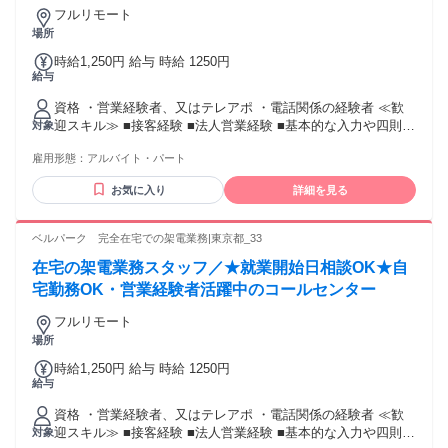
フルリモート
場所
時給1,250円 給与 時給 1250円
給与
資格 ・営業経験者、又はテレアポ ・電話関係の経験者 ≪歓
迎スキル≫ ■接客経験 ■法人営業経験 ■基本的な入力や四則計
対象
算程度のPCスキル
雇用形態：
アルバイト・パート
お気に入り
詳細を見る
ベルパーク 完全在宅での架電業務|東京都_33
在宅の架電業務スタッフ／★就業開始日相談OK★自
宅勤務OK・営業経験者活躍中のコールセンター
フルリモート
場所
時給1,250円 給与 時給 1250円
給与
資格 ・営業経験者、又はテレアポ ・電話関係の経験者 ≪歓
迎スキル≫ ■接客経験 ■法人営業経験 ■基本的な入力や四則計
対象