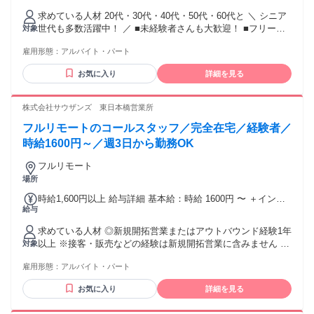
定なので オフィスワークを希望の方は OPEN後に通勤型も可
求めている人材 20代・30代・40代・50代・60代と ＼ シニア
能です♪ ★高時給1300円～3500円 ★研修あり(時給変動ナシ)
世代も多数活躍中！ ／ ■未経験者さんも大歓迎！ ■フリータ
対象
★インセンティブあり ※WEB面接を実施 ***************** ＼高
ーさん大歓迎！ ■第2新卒の方も歓迎！ ■男女問わず大歓迎～
時給バイト♪／ かんたんテレアポなので 未経験でも安心して
雇用形態：
アルバイト・パート
★ ＜＜こんな方にオススメ！！＞＞ ☆子供を預けられないか
下さいね♪ 困った事があったり、分からない事があればスグに
ら外で働けない ★通勤や外出が面倒くさい ☆自分のペースで
サポート＆フォローできる体制が万全 (*'ω'*)V 通勤圏内の方も
お気に入り
詳細を見る
稼ぎたい ★隙間時間や、短期でも 今すぐ効率よくガッツリ稼
遠方の方も 在宅ワークが可能です◎ 気軽にご相談OK ／ こん
ぎたい！ などなど皆さん大歓迎♪ ＜在宅ワークについて＞ ■
な働き方が可能～★ ＼ ▼定年で暇だから小遣い稼ぎ ▼お子
インターネット環境条件 ・光回線の方のみ ※下記ネット環境
株式会社サウザンズ 東日本橋営業所
様の送り迎えの合間に ▼お稽古がない日だけ！ ▼夕飯支度ま
に該当する方は、 弊社システムの関係で不可となります ・
でのシフトがいい ▼Wワークで他バイトとの調整シフト ▼子
フルリモートのコールスタッフ／完全在宅／経験者／
SoftBank 光 ・SoftBank Air ・OCN光 ・ニューロ光 ・Wi-Fi
供が小さいから在宅でスキマ時間に ▼在宅で通勤時間もシッ
時給1600円～／週3日から勤務OK
カリ稼ぐ などなど！ 育児優先やプライベートに推し活、 お
稽古優先など、、無理のないシフトでOK！ 自分のライフスタ
フルリモート
イルに合った シフトが可能です！ スキマ時間でも高時給だか
場所
ら 効率よく稼げる♪ 幅広い世代の方が在籍してるので あなた
と同世代の仲間もたくさん♪ 安心してご応募くださいね☆彡
時給1,600円以上 給与詳細 基本給：時給 1600円 〜 ＋インセ
給与
*⌒*⌒*⌒*⌒*⌒*⌒* ＜在宅ワークについて＞ ■インターネッ
ン ★★★給与UP制度あり★★★ なんと入社1年毎に、 時給が
ト環境条件 ・光回線の方のみ ※下記ネット環境に該当する方
100円ずつUP！ ※最大400円UPまで さらに在籍4年以上の方
求めている人材 ◎新規開拓営業またはアウトバウンド経験1年
は、 弊社システムの関係で不可となります ・SoftBank 光 ・
については、 別途キャリアアップ相談を実施させていただい
以上 ※接客・販売などの経験は新規開拓営業に含みません ◎
対象
SoftBank Air ・OCN光 ・ニューロ光 ・Wi-Fi
ております。
ネット環境をご自身で準備できる方 ◎ブランクok ◎フリータ
雇用形態：
アルバイト・パート
ー活躍中
お気に入り
詳細を見る