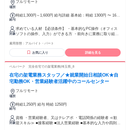
OK） ・第二新卒歓迎 ・主婦･主夫歓迎、前職からのブランク
フルリモート
OK （扶養内勤務OK） ・アルバイト･パートデビュー歓迎
場所
////////////////////////////////////////
時給1,300円～1,600円 給与詳細 基本給：時給 1300円 〜 1600
給与
円 初月は時給1,300円にて開始し、成果等によって最大時給
1,600円となります！
求めている人材 【必須条件】 ・基本的なPC操作（オフィス
ソフトの操作、入力）ができる方 ・前向きに業務に取り組め
対象
る方 ・決められた業務をこなすのが得意な方 【歓迎条件】
雇用形態：
アルバイト・パート
・インサイドセールスのご経験
お気に入り
詳細を見る
ベルパーク 完全在宅での架電業務|埼玉県_8
在宅の架電業務スタッフ／★就業開始日相談OK★自
宅勤務OK・営業経験者活躍中のコールセンター
フルリモート
場所
時給1,250円 給与 時給 1250円
給与
資格 ・営業経験者、又はテレアポ ・電話関係の経験者 ≪歓
迎スキル≫ ■接客経験 ■法人営業経験 ■基本的な入力や四則計
対象
算程度のPCスキル