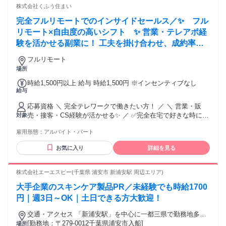
株式会社くふう住まい
完全フルリモートでのインサイドセールス／✨ フル
リモート×自由度の高いシフト ✨ 営業・テレアポ経
験を活かせる副業に！ 工夫を掛け合わせ、成約率を
最大化させる面白さも◎
フルリモート
場所
時給1,500円以上 給与 時給1,500円 ※インセンティブなし
給与
応募資格 ＼ 完全テレワークで働きたい方！ ／ ＼ 営業・販
売・接客・CS経験が活かせる✨ ／ ✅完全在宅で好きな時に働
対象
きたい ✅培った営業・テレアポ力を眠らせたくない ✅自身の
雇用形態：
アルバイト・パート
事業と両立して効率よく稼ぎたい そんなあなたにピッタリで
す！ [必須] ・営業（新規テレアポ含む）またはインサイドセ
お気に入り
詳細を見る
ールスの業務経験 （販売・接客・CS等の対人交渉経験も可）
・自宅にインターネット環境（Wi-Fi）がある方 ・文字入力・
メールなどPC基本操作ができる方 [歓迎] ・テレアポ・アウト
株式会社エーエスピー(千葉県 浦安市 新浦安駅 周辺エリア)
バウンド・インサイドセールス経験がある方 ・顧客のニーズ
大手企業のスキンケア製品PR／未経験でも時給1700
を深掘りする質問ができる方 ・無形商材や人材紹介ビジネス
の業務経験がある方 ―･･―･･―･･―･･―･･―･･―･･―･･
円｜週3日～OK｜土日できる方大歓迎！
―･･― ★こんなスタンスの方も大歓迎！ ￣￣Ｖ￣￣￣￣￣￣
交通・アクセス 「新浦安駅」を中心に一都三県で勤務地多
￣￣￣￣￣￣￣ ・用意されたマニュアルや基本の型を、まず
数！
[勤務地：〒279-0012千葉県浦安市入船]
場所
は素直に吸収し徹底できる方 ・成果の土台となる「圧倒的な