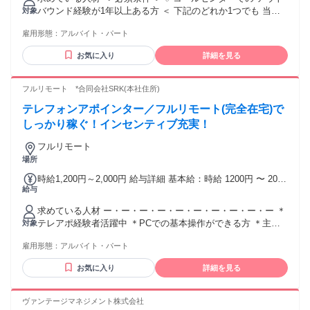
バウンド経験が1年以上ある方 ＜ 下記のどれか1つでも 当て
対象
はまる方優遇！ ＞ ・個人向け営業の経験がある方 ・リサイ
雇用形態：
アルバイト・パート
クル・買取関連の業務経験がある方 ･･━━･･━━･･━━･･
━━･･━━･･━━･･ ⭐経験者歓迎！ ⭐学歴不問！ ⭐年齢不
お気に入り
詳細を見る
問！ ⭐ブランクOK！ ⭐主婦・主夫歓迎！ ⭐フリーター歓迎！
＜＜ このような方活躍中！ ＞＞ ➰人と接するのが好きな方
➰電話対応業務経験がある方 ➰今までの経験を活かして勤務
フルリモート *合同会社SRK(本社住所)
したい方 ➰自宅で仕事がしたい方 ➰プライベートの時間を確
テレフォンアポインター／フルリモート(完全在宅)で
保したい方 ➰家庭と両立して働きたい方
しっかり稼ぐ！インセンティブ充実！
フルリモート
場所
時給1,200円～2,000円 給与詳細 基本給：時給 1200円 〜 2000
給与
円 ＊別途インセンティブ有、時給UP制度有
求めている人材 ー・ー・ー・ー・ー・ー・ー・ー・ー・ー ＊
テレアポ経験者活躍中 ＊PCでの基本操作ができる方 ＊主婦
対象
活躍中 ＊コミュニケーション良好 ＊電話に抵抗ない方 ＊コ
雇用形態：
アルバイト・パート
ールセンターや営業、 テレアポなど発信業務経験者は大歓
迎！ ー・ー・ー・ー・ー・ー・ー・ー・ー・ー ＜ネット環境
お気に入り
詳細を見る
における注意事項＞ ご自身のパソコンを使用していただきま
すが、 ネット環境の整備に不安な方でも オンライン研修でサ
ポートもしますので 安心してご応募ください！ ー・ー・ー・
ヴァンテージマネジメント株式会社