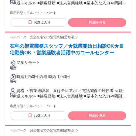
迎スキル≫ ■接客経験 ■法人営業経験 ■基本的な入力や四則計
対象
算程度のPCスキル
雇用形態：
アルバイト・パート
お気に入り
詳細を見る
ベルパーク 完全在宅での架電業務|愛知県_7
在宅の架電業務スタッフ／★就業開始日相談OK★自
宅勤務OK・営業経験者活躍中のコールセンター
フルリモート
場所
時給1,250円 給与 時給 1250円
給与
資格 ・営業経験者、又はテレアポ ・電話関係の経験者 ≪歓
迎スキル≫ ■接客経験 ■法人営業経験 ■基本的な入力や四則計
対象
算程度のPCスキル
雇用形態：
アルバイト・パート
お気に入り
詳細を見る
ベルパーク 完全在宅での架電業務|愛知県_5