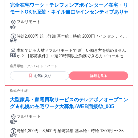
ー・ー・ー・ー・ー・ー・ー 20代30代が活躍中！！ ー・ー・
完全在宅ワーク・テレフォンアポインター／在宅・リ
ー・ー・ー・ー・ー・ー・ー・ー
モートOK✨服装・ネイル自由✨インセンティブあり✨
フルリモート
場所
時給2,000円 給与詳細 基本給：時給 2000円 ⭐インセンティブ
給与
別途あり
求めている人材 ⭐フルリモートで 新しい働き方を始めません
か？ 【応募条件】 ✅週20時間以上勤務できる方 ✅コールセン
対象
ター（発信業務・テレフォンアポンター）での架電経験、 ま
雇用形態：
アルバイト・パート
たは法人営業のご経験がある方 ★第二新卒歓迎 ★フリーター
歓迎 ★ブランクOK ★フルリモート（完全在宅） ★在宅OK／
お気に入り
詳細を見る
リモートワークOK ⏩活かせる知識やスキル ───────────
法人営業、テレアポ、 インサイドセールス、 テレマーケティ
ング、 コールセンター、営業事務、 カスタマーサポートなど
株式会社 絆
大型家具・家電買取サービスのテレアポ／オープニン
グ★札幌の在宅ワーク大募集♪WEB面接◎_005
フルリモート
場所
時給1,300円～3,500円 給与詳細 基本給：時給 1300円 〜 3500
給与
円 ＼在宅ワークが可能なテレアポ／ 札幌オフィスをOPEN予