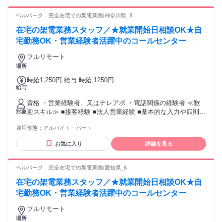
ベルパーク 完全在宅での架電業務|神奈川県_8
在宅の架電業務スタッフ／★就業開始日相談OK★自
宅勤務OK・営業経験者活躍中のコールセンター
フルリモート
場所
時給1,250円 給与 時給 1250円
給与
資格 ・営業経験者、又はテレアポ ・電話関係の経験者 ≪歓
迎スキル≫ ■接客経験 ■法人営業経験 ■基本的な入力や四則計
対象
算程度のPCスキル
雇用形態：
アルバイト・パート
お気に入り
詳細を見る
ベルパーク 完全在宅での架電業務|愛知県_6
在宅の架電業務スタッフ／★就業開始日相談OK★自
宅勤務OK・営業経験者活躍中のコールセンター
フルリモート
場所