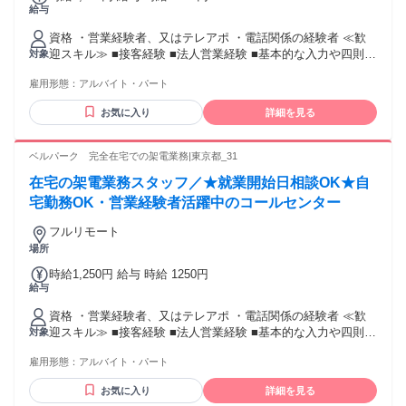
給与
資格 ・営業経験者、又はテレアポ ・電話関係の経験者 ≪歓
迎スキル≫ ■接客経験 ■法人営業経験 ■基本的な入力や四則計
対象
算程度のPCスキル
雇用形態：
アルバイト・パート
お気に入り
詳細を見る
ベルパーク 完全在宅での架電業務|東京都_31
在宅の架電業務スタッフ／★就業開始日相談OK★自
宅勤務OK・営業経験者活躍中のコールセンター
フルリモート
場所
時給1,250円 給与 時給 1250円
給与
資格 ・営業経験者、又はテレアポ ・電話関係の経験者 ≪歓
迎スキル≫ ■接客経験 ■法人営業経験 ■基本的な入力や四則計
対象
算程度のPCスキル
雇用形態：
アルバイト・パート
お気に入り
詳細を見る