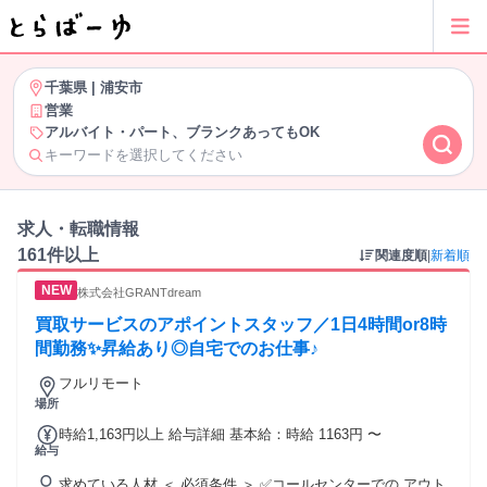
千葉県
|
浦安市
営業
アルバイト・パート、ブランクあってもOK
キーワードを選択してください
求人・転職情報
161件以上
関連度順
|
新着順
株式会社GRANTdream
買取サービスのアポイントスタッフ／1日4時間or8時
間勤務✨昇給あり◎自宅でのお仕事♪
フルリモート
場所
時給1,163円以上 給与詳細 基本給：時給 1163円 〜
給与
求めている人材 ＜ 必須条件 ＞ ✅コールセンターでの アウト