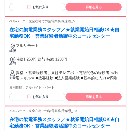
お気に入り
詳細を見る
ベルパーク 完全在宅での架電業務|東京都_5
在宅の架電業務スタッフ／★就業開始日相談OK★自
宅勤務OK・営業経験者活躍中のコールセンター
フルリモート
場所
時給1,250円 給与 時給 1250円
給与
資格 ・営業経験者、又はテレアポ ・電話関係の経験者 ≪歓
迎スキル≫ ■接客経験 ■法人営業経験 ■基本的な入力や四則計
対象
算程度のPCスキル
雇用形態：
アルバイト・パート
お気に入り
詳細を見る
ベルパーク 完全在宅での架電業務|千葉県_10
在宅の架電業務スタッフ／★就業開始日相談OK★自
宅勤務OK・営業経験者活躍中のコールセンター