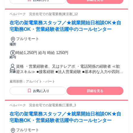
ンター、お客様サポート、 コールセンター、コールスタッ
フ、電話応対、電話案内などの経験が活かせます！
ベルパーク 完全在宅での架電業務|東京都_12
在宅の架電業務スタッフ／★就業開始日相談OK★自
宅勤務OK・営業経験者活躍中のコールセンター
フルリモート
場所
時給1,250円 給与 時給 1250円
給与
資格 ・営業経験者、又はテレアポ ・電話関係の経験者 ≪歓
迎スキル≫ ■接客経験 ■法人営業経験 ■基本的な入力や四則計
対象
算程度のPCスキル
雇用形態：
アルバイト・パート
お気に入り
詳細を見る
ベルパーク 完全在宅での架電業務|三重県_3
在宅の架電業務スタッフ／★就業開始日相談OK★自
宅勤務OK・営業経験者活躍中のコールセンター
フルリモート