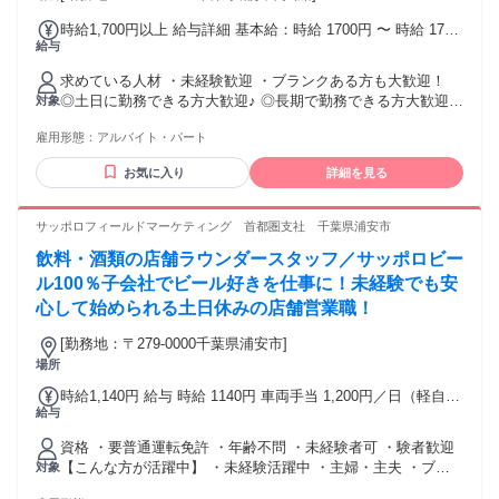
行動量」に自律してコミットできる方 ・リストの精査やアプ
時給1,700円以上 給与詳細 基本給：時給 1700円 〜 時給 1700
ローチの切り口を、自ら主体的に工夫して自走できる方 ・一
給与
円 〜 基本給：時給 1700円 〜 ◎未経験でも高時給1,700円！
方的な押し売りではなく、相手の困りごとを電話越しに引き
★日収1万1900円も可能です♪
出せる方 ★プロとしての「こだわり」をここで！ ￣￣Ｖ￣￣
求めている人材 ・未経験歓迎 ・ブランクある方も大歓迎！
・・・・・・・・・・・・・・・ ★交通費全額支給！ ￣￣￣
￣￣￣￣￣￣￣￣￣￣￣￣￣ これまで目標や数字を追いかけ
◎土日に勤務できる方大歓迎♪ ◎長期で勤務できる方大歓迎！
対象
￣￣￣￣￣￣ 通勤時間に応じた手当もあり！ ■片道1時間～／
てきた経験、 または自ら事業を動かしている主体性を、 今度
★現在活躍中のスタッフの、 90％以上が未経験からのSTART
500円 ■片道1.5時間～／1,000円 ■片道2時間～／2,000円
は「成約率に直結するパス出し」という ステージで発揮して
雇用形態：
アルバイト・パート
です！！ ・・・・・・・・・・・・・・・・ 【 働き方はい
・・・・・・・・・・・・・・・ ★勤務地たくさん！ ￣￣￣
ください◎
ろいろ！ 】 ￣￣￣￣￣￣￣￣￣￣￣￣￣ ✅シフトは柔軟に相
￣￣￣￣￣￣ ◎一都三県を中心に、勤務地あり！ ※勤務地は
お気に入り
詳細を見る
談ＯＫ！ ✅平日週5日でしっかり働きたい！ ✅平日休みたいか
週により異なります。
ら土日中心で！ ✅「家の最寄りで」等、勤務地相談可！ など
など・・・ 働き方の希望はお気軽にご相談下さい！
サッポロフィールドマーケティング 首都圏支社 千葉県浦安市
・・・・・・・・・・・・・・・・・・ 【 こんな方が活躍
飲料・酒類の店舗ラウンダースタッフ／サッポロビー
中！ 】 ￣￣￣￣￣￣￣￣￣￣￣￣￣ ✅家事や育児と両立して
働く主婦(夫)さん ✅Ｗワークで掛け持ちで働きたい ✅安定し
ル100％子会社でビール好きを仕事に！未経験でも安
て稼ぎたいフリーターさん など
心して始められる土日休みの店舗営業職！
・・・・・・・・・・・・・・・・・・ ★ 活躍中のスタッフ
の声 ★ ￣￣￣￣￣￣￣￣￣￣￣￣￣￣ 『別の仕事とWワーク
[勤務地：〒279-0000千葉県浦安市]
で働いています。 シフトの相談がしやすく、 曜日の希望も基
場所
本通るので とっても働きやすいです！ 働きながら美容の知識
時給1,140円 給与 時給 1140円 車両手当 1,200円／日（軽自動
が身に付いたり、 お客様やスタッフ同士で美容関連の 情報交
給与
車）、1,400円／日（普通車） ※営業外勤活動日のみ 営業外
換をしたりできる楽しさもあるので スキンケアに興味がある
勤手当 1,100円／日 ※1日4時間以上の外勤した日のみ 交通
人や接客好きの方には ピッタリの環境だと思います！』 ＜入
資格 ・要普通運転免許 ・年齢不問 ・未経験者可 ・験者歓迎
費：交通費支給 ・電車、バス代 ・駐車場代 ・ガソリン代 ※
社1年目／フリーター・30代Ｂさん＞ 出産を機に仕事を離れ
【こんな方が活躍中】 ・未経験活躍中 ・主婦・主夫 ・ブラ
対象
走行距離数を基に算出 ・高速道路などの有料道路料金
ていましたが、 子どもに手がかからなくなったので 久しぶり
ンクのある方 【現在の従業員の職歴例】 業種や業界問わず営