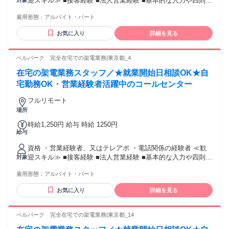
迎スキル≫ ■接客経験 ■法人営業経験 ■基本的な入力や四則計
対象
算程度のPCスキル
雇用形態：
アルバイト・パート
お気に入り
詳細を見る
ベルパーク 完全在宅での架電業務|東京都_4
在宅の架電業務スタッフ／★就業開始日相談OK★自
宅勤務OK・営業経験者活躍中のコールセンター
フルリモート
場所
時給1,250円 給与 時給 1250円
給与
資格 ・営業経験者、又はテレアポ ・電話関係の経験者 ≪歓
迎スキル≫ ■接客経験 ■法人営業経験 ■基本的な入力や四則計
対象
算程度のPCスキル
雇用形態：
アルバイト・パート
お気に入り
詳細を見る
ベルパーク 完全在宅での架電業務|東京都_14