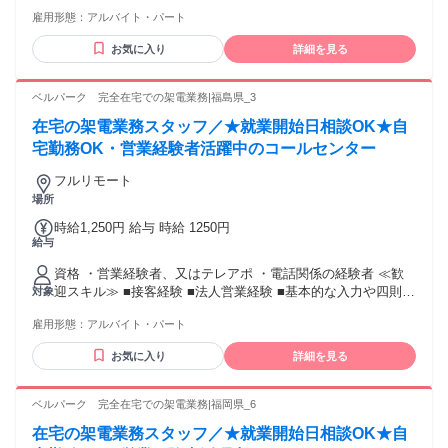
算程度のPCスキル
雇用形態：
アルバイト・パート
お気に入り
詳細を見る
ベルパーク 完全在宅での架電業務|福島県_3
在宅の架電業務スタッフ／★就業開始日相談OK★自
宅勤務OK・営業経験者活躍中のコールセンター
フルリモート
場所
時給1,250円 給与 時給 1250円
給与
資格 ・営業経験者、又はテレアポ ・電話関係の経験者 ≪歓
迎スキル≫ ■接客経験 ■法人営業経験 ■基本的な入力や四則計
対象
算程度のPCスキル
雇用形態：
アルバイト・パート
お気に入り
詳細を見る
ベルパーク 完全在宅での架電業務|福岡県_6
在宅の架電業務スタッフ／★就業開始日相談OK★自