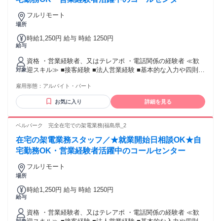
フルリモート
場所
時給1,250円 給与 時給 1250円
給与
資格 ・営業経験者、又はテレアポ ・電話関係の経験者 ≪歓
迎スキル≫ ■接客経験 ■法人営業経験 ■基本的な入力や四則計
対象
算程度のPCスキル
雇用形態：
アルバイト・パート
お気に入り
詳細を見る
ベルパーク 完全在宅での架電業務|福島県_2
在宅の架電業務スタッフ／★就業開始日相談OK★自
宅勤務OK・営業経験者活躍中のコールセンター
フルリモート
場所
時給1,250円 給与 時給 1250円
給与
資格 ・営業経験者、又はテレアポ ・電話関係の経験者 ≪歓