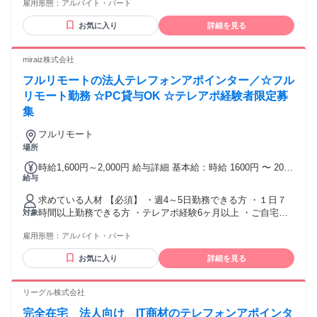
の仕事復帰に始めました。 接客スキルはもちろんですが、 美
雇用形態：
アルバイト・パート
業、接客、販売を経験されていた方。 ラウンダーとしてのご
容の知識がどんどん身に付くので 仕事を覚えるのが楽しいで
経験、スーパーやドラッグストア、酒類販売店でのスタッフ
お気に入り
詳細を見る
す！ ＜入社2年目／主婦・40代 Ｎさん＞
経験など 勤務先は30代をはじめ、40代50代と 幅広い年齢層の
スタッフが在籍しています。
miraiz株式会社
フルリモートの法人テレフォンアポインター／☆フル
リモート勤務 ☆PC貸与OK ☆テレアポ経験者限定募
集
フルリモート
場所
時給1,600円～2,000円 給与詳細 基本給：時給 1600円 〜 2000
給与
円 ■時給：1600円〜 ■インセンティブあり
求めている人材 【必須】 ・週4～5日勤務できる方 ・１日７
時間以上勤務できる方 ・テレアポ経験6ヶ月以上 ・ご自宅の
対象
ネットワーク環境が整っている方 （オンラインでの打ち合わ
雇用形態：
アルバイト・パート
せが多いため 良好なWi-Fi環境が必要です。） 性別の条件と
理由：女性歓迎（ポジティブアクション）
お気に入り
詳細を見る
リーグル株式会社
完全在宅 法人向け IT商材のテレフォンアポインタ