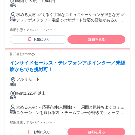
時給1,250円～1,500円
クリプトの改善、 ナレッジ共有の経験がある方！ ⏩数値や状
給与
況から課題を整理し、 仮説を立てて改善に つなげることが好
きな方！ ･━━･･━━･･━━･･━━･･━━
求める人材: ✅明るく丁寧なコミュニケーションが得意な方 ✅
╭━━━━━━━━━━━━╮ 活躍中のスタッフの声
テレアポスタッフ・電話でのサポート対応の経験がある方 ※
対象
╰━━━ｖ━━━━━━━━╯ ◆入社1年半（30代後半・女
試用期間中の勤務状況・業務適性・勤怠状況等を総合的に判
性） 前職は不動産営業の仕事をしていました。 主人の転勤を
雇用形態：
アルバイト・パート
断し、本採用とならない場合があります。 ※業務遂行が困難
機に地方へ引っ越しましたが、 キャリアを途切れさせたくな
と判断された場合、試用期間中に契約を終了する場合があり
いと思い 完全在宅勤務のこちらに応募しました。 近隣では希
お気に入り
詳細を見る
ます。
望する仕事が少ない中、 地方に住みながら営業経験を活かし
て 高時給の仕事に挑戦できる点に とても魅力を感じました。
株式会社emology
最初はITの知識もほとんどなく、 在宅で成果を出せるか不安
もありましたが、 マネージャーのフィードバックを受けなが
インサイドセールス・テレフォンアポインター／未経
ら 着実にスキルを磨くことができました。 ママになってから
験からでも挑戦可！
も 完全在宅で1日7時間勤務もできるので、 子どもの保育園の
お迎えにも間に合い、 家庭と両立しながら働けています。 業
フルリモート
務に慣れてからは、 複数社の営業代行を支援したり、 プロジ
場所
ェクトを任せてもらえるなど、 やりがいをもって働けていま
す。 今後はマネジメントにも挑戦しながら、 さらに成長して
時給1,226円以上
給与
いきたいです！ ┏────────────┓ その他のアルバイト
社員インタビューはこちら ┗────────────┛
求める人材: ＜応募条件(人間性)＞ ・周囲と気持ちよくコミュ
https://leagle.co.jp/column/category/part-time-job_interview/ ※
ニケーションを取れる方 ・チームプレーが好きで、オープン
対象
リンク先に飛べない場合はURLを ブラウザに貼ってご覧下さ
な人間性を好む方 ・改善するために常に前向き・積極的に業
い。
雇用形態：
アルバイト・パート
務に取り組むことができる方 ＜歓迎要件(志向性)＞ ・子育て
と両立 ・ブランクOK（職場復帰歓迎） ＜備考＞ ・フルリモ
お気に入り
詳細を見る
ート可 ・20代30代活躍中！