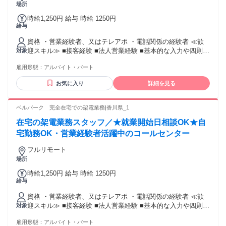
場所
時給1,250円 給与 時給 1250円
給与
資格 ・営業経験者、又はテレアポ ・電話関係の経験者 ≪歓
迎スキル≫ ■接客経験 ■法人営業経験 ■基本的な入力や四則計
対象
算程度のPCスキル
雇用形態：
アルバイト・パート
お気に入り
詳細を見る
ベルパーク 完全在宅での架電業務|香川県_1
在宅の架電業務スタッフ／★就業開始日相談OK★自
宅勤務OK・営業経験者活躍中のコールセンター
フルリモート
場所
時給1,250円 給与 時給 1250円
給与
資格 ・営業経験者、又はテレアポ ・電話関係の経験者 ≪歓
迎スキル≫ ■接客経験 ■法人営業経験 ■基本的な入力や四則計
対象
算程度のPCスキル
雇用形態：
アルバイト・パート