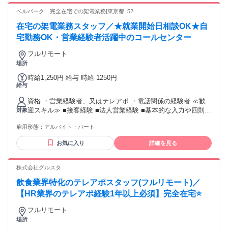
ベルパーク 完全在宅での架電業務|東京都_52
在宅の架電業務スタッフ／★就業開始日相談OK★自
宅勤務OK・営業経験者活躍中のコールセンター
フルリモート
場所
時給1,250円 給与 時給 1250円
給与
資格 ・営業経験者、又はテレアポ ・電話関係の経験者 ≪歓
迎スキル≫ ■接客経験 ■法人営業経験 ■基本的な入力や四則計
対象
算程度のPCスキル
雇用形態：
アルバイト・パート
お気に入り
詳細を見る
株式会社グルスタ
飲食業界特化のテレアポスタッフ(フルリモート)／
【HR業界のテレアポ経験1年以上必須】完全在宅⭐
フルリモート
場所