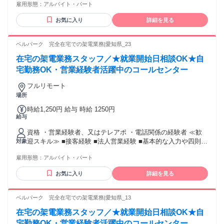
雇用形態：
アルバイト・パート
お気に入り
詳細を見る
ベルパーク 完全在宅での架電業務|愛知県_23
在宅の架電業務スタッフ／★就業開始日相談OK★自
宅勤務OK・営業経験者活躍中のコールセンター
フルリモート
場所
時給1,250円 給与 時給 1250円
給与
資格 ・営業経験者、又はテレアポ ・電話関係の経験者 ≪歓
迎スキル≫ ■接客経験 ■法人営業経験 ■基本的な入力や四則計
対象
算程度のPCスキル
雇用形態：
アルバイト・パート
お気に入り
詳細を見る
ベルパーク 完全在宅での架電業務|愛知県_13
在宅の架電業務スタッフ／★就業開始日相談OK★自
宅勤務OK・営業経験者活躍中のコールセンター