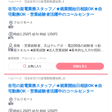
ベルパーク 完全在宅での架電業務|愛知県_4
在宅の架電業務スタッフ／★就業開始日相談OK★自
宅勤務OK・営業経験者活躍中のコールセンター
フルリモート
場所
時給1,250円 給与 時給 1250円
給与
資格 ・営業経験者、又はテレアポ ・電話関係の経験者 ≪歓
迎スキル≫ ■接客経験 ■法人営業経験 ■基本的な入力や四則計
対象
算程度のPCスキル
雇用形態：
アルバイト・パート
お気に入り
詳細を見る
ベルパーク 完全在宅での架電業務|愛知県_21
在宅の架電業務スタッフ／★就業開始日相談OK★自
宅勤務OK・営業経験者活躍中のコールセンター
フルリモート
場所
時給1,250円 給与 時給 1250円