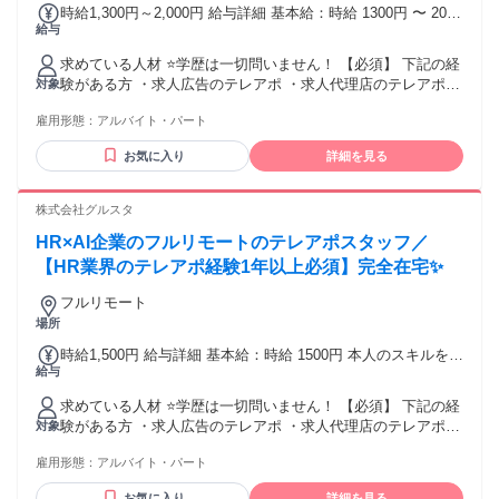
時給1,300円～2,000円 給与詳細 基本給：時給 1300円 〜 2000
給与
円 本人のスキルを考慮して決定いたします！ （アポ獲得数に
応じて時給が変動） 「フルタイムじゃなくても、しっかり安
求めている人材 ⭐学歴は一切問いません！ 【必須】 下記の経
定収入！」 「頑張りに応じて時給もぐんぐんUP！」
験がある方 ・求人広告のテレアポ ・求人代理店のテレアポ
対象
・スカウトサービスのテレアポ ・人材紹介のテレアポ ・人材
雇用形態：
アルバイト・パート
派遣のテレアポ ・採用代行会社でのテレアポ ・研修／人材育
成ツールのテレアポ テレフォンアポインター、カスタマーセ
お気に入り
詳細を見る
ンター、お客様サポート、 コールセンター、コールスタッ
フ、電話応対、電話案内などの経験が活かせます！
株式会社グルスタ
HR×AI企業のフルリモートのテレアポスタッフ／
【HR業界のテレアポ経験1年以上必須】完全在宅✨
フルリモート
場所
時給1,500円 給与詳細 基本給：時給 1500円 本人のスキルを考
給与
慮して決定いたします！ （アポ獲得数に応じて時給が変動）
「フルタイムじゃなくても、しっかり安定収入！」 「頑張り
求めている人材 ⭐学歴は一切問いません！ 【必須】 下記の経
に応じて時給もぐんぐんUP！」
験がある方 ・求人広告のテレアポ ・求人代理店のテレアポ
対象
・スカウトサービスのテレアポ ・人材紹介のテレアポ ・人材
雇用形態：
アルバイト・パート
派遣のテレアポ ・採用代行会社でのテレアポ ・研修／人材育
成ツールのテレアポ テレフォンアポインター、カスタマーセ
お気に入り
詳細を見る