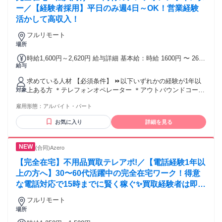
ー／【経験者採用】平日のみ週4日～OK！営業経験
活かして高収入！
フルリモート
場所
時給1,600円～2,620円 給与詳細 基本給：時給 1600円 〜 2620
給与
円 時給1600円からの高時給スタート！ 平均時給2072円！ 昇
給（年2回／2月・8月）あり。 試用期間が終わる前に面談を
求めている人材 【必須条件】 ⏩以下いずれかの経験が1年以
実施。 わかりやすい基準をもとに、スキルや 日々の取り組み
上ある方 ＊テレフォンオペレーター ＊アウトバウンドコール
対象
をしっかり評価◎ 頑張り次第で早めの昇給も目指せる！
＊営業経験 ＊コールセンター ＊インサイドセールス ⏩新規開
雇用形態：
アルバイト・パート
拓やアポ獲得など、 結果を全力で追った経験がある方！ ⏩法
人のお客様との 電話対応に抵抗がない方 ⏩個人PCにて面接
お気に入り
詳細を見る
にご参加いただける方 （スマートフォン不可） ⏩在宅勤務に
必要な環境を整えられる方 ・安定したインターネット回線
（上り下り50Mbps以上／ 有線LAN接続必須） ・静かな個室
(合同)Azero
で勤務できる環境 ※必要に応じて有線LANの支給あり 【歓迎
条件】 ⏩法人向けアウトバウンドや テレアポ経験を活かした
【完全在宅】不用品買取テレアポ!／【電話経験1年以
い方 ⏩成果を重視し、自分の力で評価されたい方 ⏩新しい知
上の方へ】30〜60代活躍中の完全在宅ワーク！得意
識やスキルを積極的に吸収し、 自己成長を目指せる方 ⏩自己
な電話対応で15時までに賢く稼ぐ✨買取経験者は即優
管理を徹底し、 在宅でも効率的に業務を進められる方 ⏩専門
遇！
性を磨き、キャリアUPを目指す方 ⏩数値目標に対して行動を
フルリモート
見直したり、 自分の成果につながった理由を 言葉にできる方
場所
⏩KPI設計や業務改善に 関わった経験がある方！ ⏩トークス