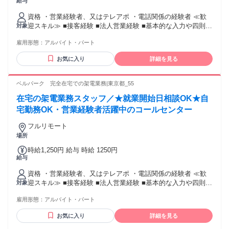
給与
資格 ・営業経験者、又はテレアポ ・電話関係の経験者 ≪歓
迎スキル≫ ■接客経験 ■法人営業経験 ■基本的な入力や四則計
対象
算程度のPCスキル
雇用形態：
アルバイト・パート
お気に入り
詳細を見る
ベルパーク 完全在宅での架電業務|東京都_55
在宅の架電業務スタッフ／★就業開始日相談OK★自
宅勤務OK・営業経験者活躍中のコールセンター
フルリモート
場所
時給1,250円 給与 時給 1250円
給与
資格 ・営業経験者、又はテレアポ ・電話関係の経験者 ≪歓
迎スキル≫ ■接客経験 ■法人営業経験 ■基本的な入力や四則計
対象
算程度のPCスキル
雇用形態：
アルバイト・パート
お気に入り
詳細を見る