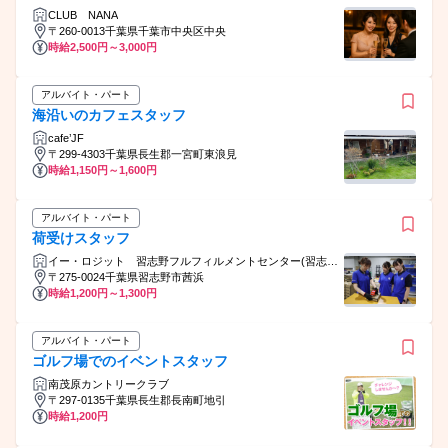
CLUB NANA
〒260-0013千葉県千葉市中央区中央
時給2,500円～3,000円
アルバイト・パート
海沿いのカフェスタッフ
cafe’JF
〒299-4303千葉県長生郡一宮町東浪見
時給1,150円～1,600円
アルバイト・パート
荷受けスタッフ
イー・ロジット 習志野フルフィルメントセンター(習志野
FC)
〒275-0024千葉県習志野市茜浜
時給1,200円～1,300円
アルバイト・パート
ゴルフ場でのイベントスタッフ
南茂原カントリークラブ
〒297-0135千葉県長生郡長南町地引
時給1,200円