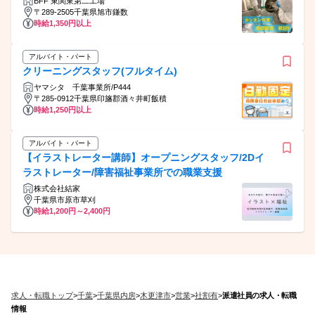
BFF 東関東第二工場
〒289-2505千葉県旭市鎌数
時給1,350円以上
アルバイト・パート
クリーニングスタッフ(フルタイム)
ヤマシタ 千葉事業所/P444
〒285-0912千葉県印旛郡酒々井町飯積
時給1,250円以上
アルバイト・パート
【イラストレーター講師】オープニングスタッフ/2Dイ
ラストレーター/障害福祉事業所での職業支援
株式会社結家
千葉県市原市草刈
時給1,200円～2,400円
求人・転職トップ
>
千葉
>
千葉県内房
>
木更津市
>
営業
>
社割有
>
派遣社員の求人・転職
情報