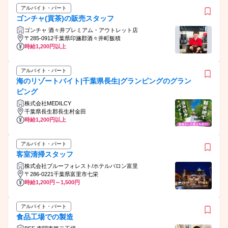
アルバイト・パート
ゴンチャ(貢茶)の販売スタッフ
ゴンチャ 酒々井プレミアム・アウトレット店
〒285-0912千葉県印旛郡酒々井町飯積
時給1,200円以上
アルバイト・パート
海のリゾートバイト|千葉県長生|グランピングのグラン
ピング
株式会社MEDILCY
千葉県長生郡長生村金田
時給1,200円以上
アルバイト・パート
客室清掃スタッフ
株式会社ブルーフォレスト/ホテルバロン富里
〒286-0221千葉県富里市七栄
時給1,200円～1,500円
アルバイト・パート
食品工場での製造