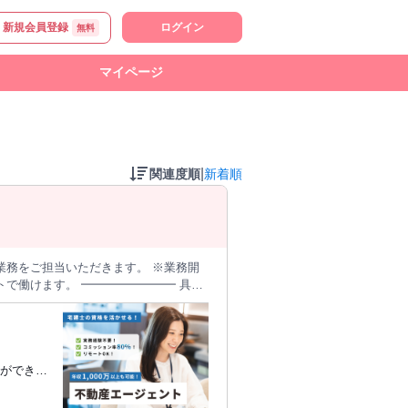
新規会員登録
ログイン
無料
マイページ
|
関連度順
新着順
業務をご担当いただきます。 ※業務開
━━━━━━ 具体
・鍵の引き渡し など ■売買契約
・媒介業務、交渉業務 ・契約、決済業務
録ができる
れる環境です。 宅建士資格を
ます。 ※名義貸し・免許貸しではあり