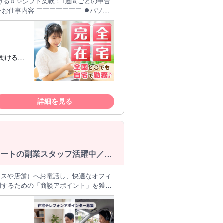
ける♫ ✨シフト柔軟！1週間ごとの申告
対応OK 普段着のまま、画面に映らない
て働ける方
好評です！ ✅シフト融通抜
す！） ＜例＞ 週4日×1
とに希望のシフトを 提出していただきま
༶ ༶
タート
詳細を見る
✅各種証明書の発行対
験者・有資
✅フルリモ
Ok ༶
タートの副業スタッフ活躍中／丁
明するための「商談アポイント」を獲得
最適化プラン：新電力への切り替えや最新