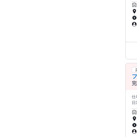
事の流
ラ
完
ラ
が
5
を活
──────
ご
を
す
の
架
フ
し
う
完
仕
日
100％子会社 ⭐仕事内
っていただきま
え
ただきます。 ②生活者
（