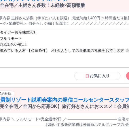
ます。 給与・福利厚生・働きやすさなど条件面を重視し、安心して長く働け
全在宅／主婦さん多数！未経験×高額報酬
ライフスタイルや将来設計に合わせたキャリアの実現を支援します。 ― 本求人は、株式会社LIFULLを通じて掲載
ています 【紹介元 会社情報】 ・会社名：株式会社LIFULL ・住所:：東京都千代
容 主婦さん多数（稼ぎたい人も歓迎） 最低時給1,400円 １時間当たり換算時の平均は1800円/1時間 ＜リモート
310050
×業務委託＞ 自分らしく働ける環境！ ／／／／／／／／／／／／／／／／／／／／／ 【仕事内容】 埼玉県で解
工事や不用品回収・不動産オークション事業を展開している『タイガー興産』にて、 完全在宅のテレフォ
タイガー興産株式会社
任せします！ ～～ 具体的には ～～ ○電話で当社の商品やサービスのご案内 ○企業様への資料送付 ○業務
フルリモート
告（Excel使用） ＊通話用の電話機を貸与もしくは、パソコンからのコール ＊遠隔接続でパソコンサポート
時給1,400円以上
８時 土曜日の稼働も可 【給与】 時給 単価制＋インセンティブ 【インセンティブ支
求めている人材 【必須条件】 ○社会人としての最低限の礼儀をお持ちの方 ※ため口で
】 見積り依頼＆受注の際には、成果に応じて報酬をお支払いいたします。 ＊見積り依頼
り換算時の収入例は、以下となります。 ＊1時間当たり1,400円～3,300円
話をしない、メールで署名を付けない、単語で返信をしないなど 稼いでいただけるよ
りません！ ／／／／／／／／／／／／／／／／／／／／／ ＜入社後のサポートについて＞ パソコンの設
うに、教えるので、教えたことを素直に、実践お願いします。 メールの迅速性 メール
はサポートも可能！ マニュアルや、質問に回答してくれるＡＩツール なども完備しています。 ／／／／／
対応の礼儀は、非常に重視します。（チャットのような文章の方は、不採用
／／／／／／／／／／／／ ＜フルリモートの完全在宅勤務！＞ 通勤時間がなく、自宅と会社の往復に時間を
いただいております） 〇単に話が好きという方は、難しいです。相手の意図をくみ取
お気に入り
やすことがないのでお子さんのいる方でも安心して勤務いただけます。 また
り、アプローチできる方 〇スクリプトは準備していますが、相手の話を聞き取るスキ
P！ 本格的な勤務が始まる前にしっかりとした研修をご用意していますので
ルが必要です 〇２４時間以内に、メールの返信を頂ける方 〇週 １５時間以上架電で
／／／／ ＜高単価＆インセンティブ支給＞ 高単価＆インセンティブ支給
きる方（週３日以上） 〇コールセンターなど、電話業務の経験必須 アウトバウンドコ
契約社員
あり！ 成果に応じた報酬をお支払いしていますので、未経験から高収入を目指すことができ
ール（有効コール１時間 ２０件以上） インバウンドの経験でも可能 【コールセンタ
会員制リゾート説明会案内の発信コールセンタースタッ
 主婦 平日４日 １日 ５時間程度稼働 月 ３３万円 ８０代 男性 平日３日 １日
ー業務経験者募集！】 ＊資格不問／無資格歓迎 ＊復職希望者歓迎・ブランク
日 １日 ４時間程度稼働 月 １２万円 ／／／／／／／／／／／／／／／／／／／／／ ＜当社について＞ 当社『タ
完全在宅／全国から応募OK】旅行好きさんにおススメ！会員
ガー興産株式会社』は解体工事・不用品回収・不動産オークションを運営する
学歴不問／中卒・高校中退・高卒歓迎 ＊正社員経験不問／アルバイト・パー
・リモートワーク◎月収34万円以上も可能！
迎えます。その時に必要になるのが解体工事。 おかげさまで、多くのお客様
社員だった方も歓迎 ＊20代・30代・40代・50代・60代女性活躍中 ＊ハロ
内容 ＼ フルリモート×完全週休2日 ／ ─────────────────── 自宅が仕事場になる！
プ。安定した職場で働くことができます！ リストがなくなって
お探しの方も歓迎 【求める人物像】 ＊コミュニケーション能力がある方 ＊メール
────────────────── お願いする発信業務は外資系ホテルグループの 