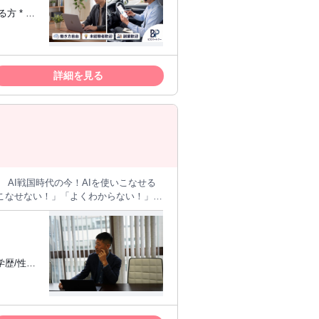
ブランディング支援：最新トレンドを取
なエネルギー戦略：太陽光発電や蓄電池の
ンター・
てサービスの特徴を伝えます。 * 日程
結果入力：専用フォームに稼働結果を簡易
詳細を見る
 AI戦国時代の今！AIを使いこなせる
こなせない！」「よくわからない！」
れるスピードが遅いのが日本の現状 AI
案件獲得も難しくありません！ しか
社でしっかりサポート」 安心してお使
歴/性別/
0円以上の契約分は全てお支払いします。 月
に２件でも契約いただければ毎月ストック
パソコン1
入になります！ 育成型のオリジナルＡＩ
せしたいお仕事】
して働きた
リング、契約獲得（ＡＩサービス） ※契