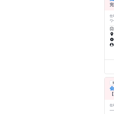
い
完
ず、
し
仕事内
ユ-
ワーク
体
ター業務をお
完了時の報
も可能！ 【時間】 平日 ９時～１
給
た
や費用もかか
定に関して
／／／／
費
U
すよ◎ ／／／／／／／／／／／／／／／／／
も
代
平日３
【
イ
ク
を
仕事
─