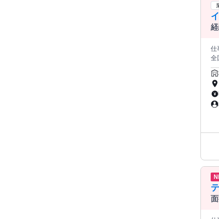
経
仕事内容
全国どこか
✅20代
かしませんか？／
ポイントを
の
「自分
のは 問い合わせ・リストへの架電 ↓ サービスのご案内 ↓ ご状況
程設定 ↓ 
アリング」
へ
す。飛
の
し
N
在
案内します。 ■ オン
（説明
面
有