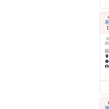
約
業
が同行する
を
✅
て
【
らが
き
【
でも営
営業経験
イ
メ
い
取り組めます ＜ジャン
事
す 【インサイドセールスのおすすめポイント】 ──────────────────── ✨完全フルリモート すぐに相談できる
環境
育児との両立もO
♪ ✨子の看護等休暇制度あり 就学前まで年間15日(有給5日＋無給10日) 小学3年生まで年間5日(有給)で子育て中でも働き
経
やすい！
長意欲
事
ん
大
ャリアの一
＝