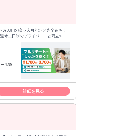
っており
商談より、案内やアポ獲得の方が得意」
コール経験
架電）経験
反響リストが中心）をもとに電話をかけま
方 ・相
詳細を見る
意識して働
はじめられる副業モデルなど）をご案内
グ 現
ポ率などの
るのではなく、相手の話を聞きながらご
ーマに関
約書作成はありません。