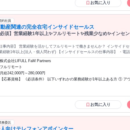
い方！ ＜対応エリア＞ 北は北海道、南は沖縄、もちろん東京都内、都外 日本全国
お気に入り
書をお渡ししますので契約時契約書の取り交わしも可能ならお願いしておりま
様々な場所からご応募可能です！ ※弊社の訪問サービスは関東県内に限りま
が対応。 ・営業活動（アポ取り、現地商談、オンライン商談など） ※関東
のお客様に関してはWEB面談サポート、電話、メールサポートにて お客様
事も可能です！ ⏩️弊社営業スタッフ時には弊社代表が直々アポイント研修や トークマニュアルの説明など
をしていきます。 ※北海道、九州にもお客様がいらっしゃいます。 【このような方は
契約社員
実施いたします。 皆さんの頑張りも営業部の成績にプラスされるため真剣に
ピッタリ！】 ✅やった分だけ収入にしていきたい！稼ぎたい方！ ✅コミュニ
不動産関連の完全在宅インサイドセールス
急成長中のAI市場が戦いの舞台です！ 「AIを使う企業と使わない企業では
ンに自信がある方！ ✅自身の営業スキルを伸ばしたい！試したい方！ ✅スト
いる、 いつやるの？今でしょ！というまさに今導入すべきサービスです。 
必須】営業経験1年以上✨フルリモート✨残業少なめ✨インセ
変わる。社員の働き方、業務改善ができ喜ばれる営業活動です。 【アピールポイント】 営業 → 契約獲得に集中で
で安定+案件数で更に上を目指す方！ ✅お客様の課題解決、問題点の改善を
るため、営業力がそのまま成果につながります。 業務委託のため勤務時間は
✅効率よく稼ぎたい方 【下記経験があると優位です！】 ⭐法人営業経験のある方 ⭐新
仕事内容】 営業経験を活かしてフルリモートで働きませんか？ インサイドセールスの
業ができ、好きなスタイルで働けます。 業界未経験でも、法人営業の経験があれば即戦力。 少ない件数でも高
規開拓営業で勤務されていた方 ⭐提案型営業の経験がある方 ⭐アウトバウン
1年以上(法人・個人問わず) 【インサイドセールスの仕事内容】 ・電話対応(8割) ※架電が9割、受電が1割 ・
ンセンティブ、ストック型の為安定した収入+成果を出せます。 「営業だけ
アポ経験のある方 ⭐強豪のスポーツ、文化部で切磋琢磨してきた経験のある方
ール対応、事務作業(2割) 不明点は先輩社員にオンラインで相談可能 しっ
」そんな方にぴったりの環境。 副業で安定した月＋10〜30万円、本業なら月5
株式会社LIFULL FaM Partners
問わずの新規開拓経験がある方 など
ル＞ ・賃貸領域 ・住まいの窓口領域 ・注文領域 入社時点での事業の状況とスキル、 入社後の
フルリモート
業の状況とスキルに応じて ご担当いただく業務が変わります ジャンル変更
月給242,000円～280,000円
【応募資格】 《必須条件》 以下いずれかの業務経験が1年以上ある方 ① ア
が整っているので、 業界未経験でも安心して働けます♪ ✨残業ほぼなし プライベートの予定を立てやすく 介護や
K！ ✨インセンティブあり 指標達成率に応じて段階的(120～192%)に インセンティブが支給されます
ドコールセンターでの業務経験 ② 電話を使用したアポイント獲得業務の経験 
験 《優遇条件》 ・不動産業界での営業経験 ブランクがある方ももちろんOK！ ※在
 ──────────────────── フルリモートのインサイドセールスで スキルを発揮しつつ働きませんか？ 成
宅勤務のため、全国どこからでも働けます。 残業もほぼないためプライベートの予定
のある方のご応募お待ちしております！ ＝＝＝＝＝＝＝＝＝＝＝＝＝＝＝＝＝＝＝＝＝＝ 暮らしに寄り添う仕
を立てやすく、介護や育児との両立もOK。 【こんな方が活躍しています！】 お客様
お気に入り
で、未来をより良く。 ＝＝＝＝＝＝＝＝＝＝＝＝＝＝＝＝＝＝＝＝＝＝ 「
の話を傾聴し、ニーズに応じた柔軟な対応ができる方 PCでの業務に慣れてい
な思いから生まれたLIFULL HOME’Sのサービス。 仕事紹介においても
レワークの経験がある方 客観的に物事を捉えられる方 【最終学歴】 不問 【メリッ
切にしています。 働く人の未来を充実させることが、社会全体の安心につな
ト】 #フリーター歓迎 #学歴不問 #ブランクOK #経験者歓迎 #40代も応募可 
業務委託
歩を支えています。 ＝＝＝＝＝＝＝＝＝＝＝＝＝＝＝＝＝＝＝ あなたに合う好条件のキャリアを共に。 ＝
法人向けテレフォンアポインター
＝＝＝＝＝＝＝＝＝＝＝＝＝＝＝＝＝ LIFULL HOME’Sは、全国の優良