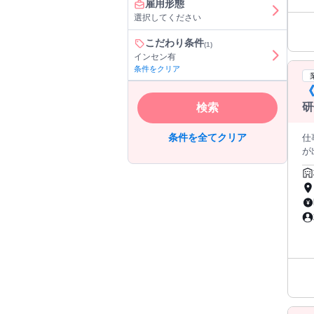
雇用形態
ま
選択してください
こだわり条件
(1)
インセン有
条件をクリア
研
検索
間
条件を全てクリア
仕事内容: ＜ジュピターで働く
が
護
フ
・
ワ
話
て
を行うことが
し