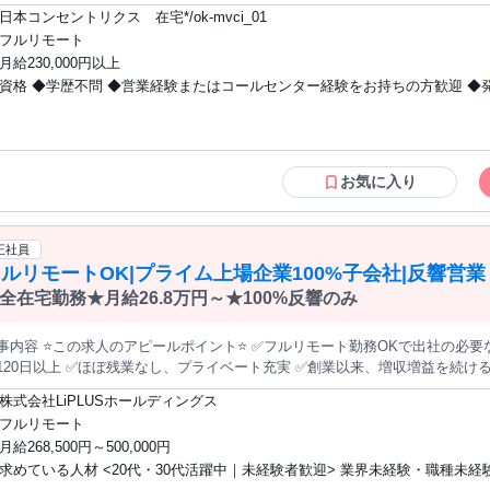
で、ビジネス文書のやり取りが出来る方 ＊問題解決能力がある方 ＊パソコ
れ＞ （1）お客様に電話でコンタクト ▼ （2）新しい旅行商品をご提案 ▼ （3）マリオット・バケーション・ク
日本コンセントリクス 在宅*/ok-mvci_01
クロソフトエクセルが入っており、使える方（マイクロソフトエクセルがな
ブの タイムシェア説明会へご参加いただくこと がこのお仕事のミッションとな
フルリモート
全在宅のため一切出社なし！ ・朝のゆとりたっぷり♪始業は10時★ ・業務に
いませんが、ご自身で、ソフトの設定が必要です）
月給230,000円以上
対応なしで髪型、服装、ネイル、ピアス自由！ ・富裕層の落ち着いたお客様
資格 ◆学歴不問 ◆営業経験またはコールセンター経験をお持ちの方歓迎 ◆
大好き！趣味は旅行★という方におススメ♪ ・離職率が低く、長く続けやすい安
0代のスタッフが活躍中 ・完全週休2日制で私生活も充実◎ - 外資ならではの
や新規開拓、セールス経験がある方は尚歓迎 ◆タイムシェア商品の説明会ア
かして働きたい方も ご応募お待ちしております。 ＼ 楽しい旅の楽しみ方をご提案 ／
業務経験者は特に歓迎 ◆接客業経験者や旅行が好きな方歓迎 ◆明るく丁寧
───────────── 対人スキルを発揮できる！ ─────────────────── 旅行がお好きな方やご家族と過
との会話を楽しめる方 ◆人との会話が好きな方、人に喜ばれる仕事がしたい方 【
す時間を 大切にされている方に、 新しい旅行スタイルの魅力を伝える 説明会
条件】 ・パソコンの基本操作が可能な方 ・お客さまのお話を聞きながらタ
お気に入り
するのではなく 「商品の魅力」を丁寧にお伝えして 説明会に足を運んでもら
出来る方 ・ご自宅に個室があること ┗業務プライバシーを確保できるスペースを保持
。 初めてお電話する方との関係構築力や 提案力を活かしていただけるお仕事
していること 周囲の騒音にて業務に支障がない、室内も静かな環境を保てる 第三者が
体験を活かして より説得力があるトークが自然にできますので 会話を楽しみな
入室できない・窓からディスプレイが見えない環境 ・インターネット光回線
正社員
電目安＞ 1日の平均架電数は100～150件ほど。 タイミングが合わず出てい
で設置)を保持していること ・貸与品をご自身で設定可能な方 ＜光回線は以下条件必
ルリモートOK|プライム上場企業100%子会社|反響営業
まうことも時にはありますが、 気持ちを切り替え何度もチャレンジすることが大切。 基本給は月給制
須＞ ※最低でもアップロード20Mbps・ダウンロード30Mbps速度を保持し
えで インセンティブ制度があるので実績次第で上乗せを目指せます。
全在宅勤務★月給26.8万円～★100%反響のみ
※LANケーブルを使用しての有線接続が必須です。wifi環境は不可(据置型Wi-
も不可) ※貸与品：デスクトップPC・モニター・キーボード・マウス・ヘッ
事内容 ⭐この求人のアピールポイント⭐ ✅フルリモート勤務OKで出社の必要なし
ト・ウェブカメラ
120日以上 ✅ほぼ残業なし、プライベート充実 ✅創業以来、増収増益を続け
容は？⭐ お困りごとを抱える一般の生活者と、 当社へ加盟している施工会社とのマッチングを行
株式会社LiPLUSホールディングス
す。 ①施工会社の集客・収益改善をサポートするコンサルティング業務 加盟店（施工会社）が現状抱
フルリモート
ている問題点等をヒアリングし、 集客や収益改善にまつわる具体的な改善策
月給268,500円～500,000円
と施工会社のマッチング業務 お電話にて生活者のお困りごとや状況を確認。 その後、加盟店
求めている人材 <20代・30代活躍中｜未経験者歓迎> 業界未経験・職種未経
施工会社）へ相談内容を共有し、生活者のトラブル解決へ向けたフォローを行っていただき