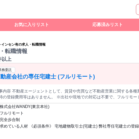
お気に入りリスト
応募済みリスト
>
インセン有の求人・転職情報
・転職情報
件以上
業務委託
動産会社の専任宅建士 (フルリモート)
事内容 不動産エージェントとして、賃貸や売買など不動産営業に関する各種
時の登録費用等はありません。 ※出社や現地での対応は不要で、フルリモートで働けます。 ━━
な仕事内容 ━━━━━━━━ ■賃貸契約の場合 ・集客 ・物件の紹介 ・内覧 ・契約 
株式会社WANDY(東京本社)
場合 ・集客、反響対応 ・物件の調査、査定 ・役所調査 ・物件の広告作成 
フルリモート
＜POINT＞ ◎幅広い不動産を担当 お部屋の賃貸、住まいの売買のほか、投資物件や資産整理まであら
完全歩合制
産を扱うことができます。 まずは賃貸など低額の物件からスタートし、経験を積み重ねてから高額物件の売買
求めている人材 《必須条件》 宅地建物取引士(宅建士) 弊社専任宅建士の登
ことも可能です。 ◎紹介率80％ 時には世間話も交えながら、人生経験を活かしてご活躍いただけます。結
としてリピートや新たなお客さまのご紹介へとつながり、無理なく収入アップを叶えら
こんなスキル活かせます！ *☆不動産仲介、不動産売買経験 *☆宅地建物取引士免許
持ちの方へ。 当社は売買・賃貸の両方を扱うエージェント制度を運営してい