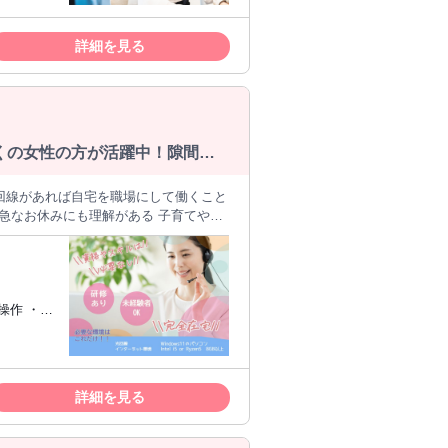
詳細を見る
くの女性の方が活躍中！隙間時
急なお休みにも理解がある 子育てや介
、様々なライ
具体的な業務内容＞
タッチ） 皆様には、クライアント様と
に研修を実施し、勤務中はチャットや電
満たしたプロのコールスタッフが在籍し
客様の気持ちに寄り添ったテレアポ提案
方 ・面談
てみませんか？
て活躍で
詳細を見る
不可）
Mac、タブ