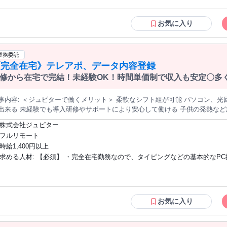
*☆基本的なPCスキル 実務未経験者歓迎！
せん。
お気に入り
業務委託
《完全在宅》テレアポ、データ内容登録
修から在宅で完結！未経験OK！時間単価制で収入も安定〇多
有効活用！
メリット＞ 柔軟なシフト組が可能 パソコン、光回線があれば自宅を職場にして働くこと
出来る 未経験でも導入研修やサポートにより安心して働ける 子供の発熱など
中のスタッフも長期的に在籍 シニアや中高年など、仕事や家庭が一段落した方も安心 ジュピターには
株式会社ジュピター
スタイルの女性が在籍し、 家庭や自分の時間を大切にしながら働くことを継続しています。 ＜
フルリモート
架電リストをもとに、電話でご案内 ・PCデータ入力（営業スタッフへバトン
時給1,400円以上
ンチームとなって、同じ目標を共有していきます。 弊社からは、必ず勤務前
求める人材: 【必須】 ・完全在宅勤務なので、タイピングなどの基本的なPC操作 ・シ
で親身になってサポートします。 ジュピターには研修を終え、一定の基準を
おり、 さらに能力だけでなく、人柄の優れた方が働いているので、丁寧でお
フトの管理、時間管理、タスク管理できること ・自宅で静かな環境を保てる
可能です。 ジュピターなら家庭や自分の時間を優先しながら働くことが可能です！ 「家庭と仕事を両立
から1カ月程度で勤務開始できる方 【歓迎】 ・コールセンターやテレアポ経験がある
て働きたい」という思いのある方、 ジュピターのコールスタッフとして働い
方 ・営業経験者 ・接客販売経験者 ・コール未経験の方でも、リーダーとし
きています！ 学歴不問！中卒、高卒可！ブランクOK！ ネイルOK 髪型、髪色自由
お気に入り
【お仕事に必要なもの】 ・面接前の用意 光回線の契約（業務中はWi-Fi環境
Windows11のPC（CPU： Corei5またはRyzen5以上、メモリ：8GB以上) ※