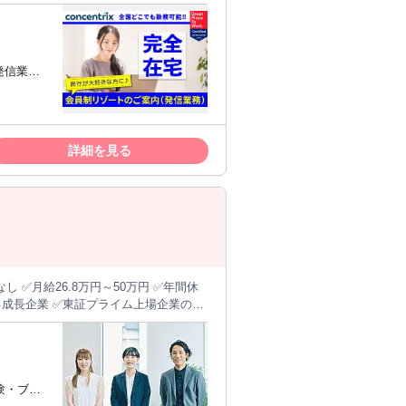
ンに、マイ
くても構
ります。 - ＜ここがポイント！＞ ・
必要なPCは貸与されるから安心 ・カメ
が多く、会話力を活かしやすい ・旅行
発信業務
定した職場 ・20代・30代・40代・
資格支援制度（英語）や、 将来的に英語
ポイント
に、お客様
必須
へのご参加を促します。 - 商品の販売
イピングが
詳細を見る
うことが このお仕事の目標となりま
です！ 旅行が趣味の方であればご自身
がらお仕事ができるはず◎ - ＜1日の
(自己負担
ただけないことや、 すぐ電話を切られて
でお約束した
ていること
Fiルータ
ドセッ
 ✅月給26.8万円～50万円 ✅年間休
る成長企業 ✅東証プライム上場企業の
をオンライン商談やお電話にてご提案い
験・ブラ
ます。 ※加盟店（施工会