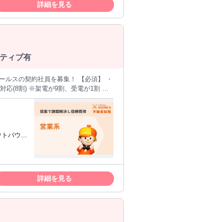
詳細を見る
す。 ・契約後の対応は弊社サポート営
す。 遠方
県内に限りご相談いただければ弊社営業
満足、継続
サポートしますのでご安心ください！
ケーショ
３年後の成長に圧倒的差がでる」と言われ
ック収入
あなたの電話一本、提案で企業のこれか
ンティブ有
できる方！
完全フリーになります。 全国どこから
契約社員を募集！ 【必須】 ・
ドのテレ
したい」「成果報酬でしっかり稼ぎた
 ⭐業界
かりサポートしますので、安心して業務に
0万円～100万円以上も狙えます。
を通じてキャリアアップの支援もありま
ウトバウン
③ 営業
詳細を見る
誰かの暮らしをより良くしたい」――そ
る方 テ
同じく、一人ひとりの人生に寄り添う姿勢を
がる。 私たちはその想いで、新しいキ
#完全在宅
企業と提携し、多彩な求人情報を取り揃えて