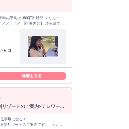
る職場をご紹介。 経験の有無を問わ
田区麹町1-4-4 ・職業紹介事業：13-
ンアポイン
1件あたり 3,000円 １時間当
 勤務地は自宅となりますので、通勤の時間
とさせて
詳細を見る
、慣れた環境で集中でき、業務の効率も
、安心してスタートを切ることができま
ます！ 【給与例】 ５０
フ
 ５時間程度稼働 月 ８万円 ３０代 女性
歓迎 ＊
制リゾートのご案内×テレワー
企業です。 どんな建物もいつか老朽化
ト・契約
からご依頼いただき、業績は好調をキー
ーワークで
、待機することなどはありません。
会員制リゾートのご案内です。 - ＜お仕