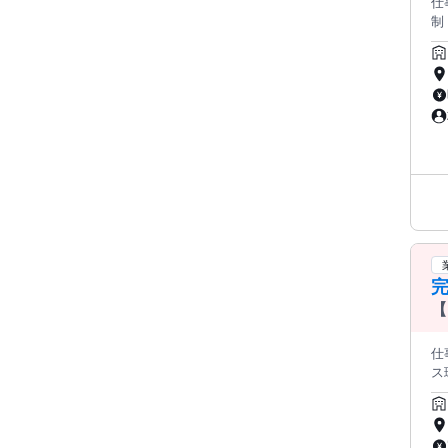
仕
制 
ンで
もすぐに馴染め
ークを
￣
の
群
日
す！ ✅各種マニュアル完備 当社が用意したリストに沿って 会話を
プ
P
【
寧
仕事内容: ビズパートナーで、
ス
していただ
業の経
キ