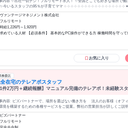
事内容 ✨出社一切ナシ！フルリモート求人！ ✨全国どこでも好きな場所で働
✨今いるスタッフの95％が子育てママ ༶ ༶ ༶ ༶ ༶ ༶ ༶ ༶ ༶ ༶ ༶ ༶ ༶ ༶ ༶ ༶ ༶ ༶ ⏩お仕事内容 ￣￣￣￣￣￣￣ ⏺パソコ
リストをチェック ⏺法人のお客様に電話をかける ⏺対応履歴を入力 …この繰り返し！ 何回かやれば 未経験の方で
ヴァンテージマネジメント株式会社
ます！ 研修なども充実しているので まったく初心者の方でも大丈夫！ 特別難しい用語や 自分で営業ト
フルリモート
考えながら 話すことはないので 安心してくださいね♫ ༶ ༶ ༶ ༶ ༶ ༶ ༶ ༶ ༶ ༶ ༶ ༶ ༶ ༶ ༶ ༶ ༶ ༶ ⭐ おすすめPOINT ⭐
時給1,226円～1,920円
￣￣￣￣￣￣￣￣￣￣￣ ✅在宅だから服装・髪型自由 顔出しナシ！声だけで
求めている人材 【必須条件】 基本的なPC操作ができる方 稼働時間を守っ
で ノーメイクでも大丈夫♫ 「子育て中でメイクの時間がな～～い」 という方たちからも
！扶養内勤務もOK 週2日以上、週9時間以上の稼働を想定 （その場合、曜日・時間は自由で
丁寧な受け答えができる方 ご自宅にPCと光回線がある方 （業務遂行上必須） ※週9
3時間や週3日×1日4時間、 稼ぎたい時は週5日×1日7～8時間など 1週間ご
時間以上の稼働を想定 【ひとつでも当てはまれば歓迎】 ✋電話発信（架電）や テレア
進めていくのでカンタン！ 不安な方には 個別ロール
ポの経験がある方 ✋BtoB営業の経験がある方 ✋明るくハキハキと会話ができる方 
レイングもご用意！ わからないことがあれば その都度チャットで質問してOK！ ✅必要機材少なめで今すぐス
༶ ༶ ༶ ༶ ༶ ༶ ༶ ༶ ༶ ༶ ༶ ༶ ༶ ༶ ༶ ༶ ✅未経験者歓迎／未経験・初心者OK ✅フリーター歓
お気に入り
C1台とマイク付きヘッドホン１つ、 光回線のネット環境があれば あとはなんにも必要ナシ！ 
迎 ✅主婦・主夫歓迎 ✅副業・WワークOK ✅ブランクOK ✅経験者歓迎／経
応可能 ༶ ༶ ༶ ༶ ༶ ༶ ༶ ༶ ༶ ༶ ༶ ༶ ༶ ༶ ༶ ༶ ༶ ༶
格者歓迎 ✅年齢不問 ✅学歴不問 ✅既卒歓迎／第二新卒歓迎 ✅転職回数不問 
ート（完全在宅） ✅在宅OK／住宅勤務（リモートワーク）OK ✨長期歓迎 ✨職種変更
業務委託
なし ✨高定着率！働きやすさ抜群のお仕事！ ⸜⸜ さらにこちらもPOINT ⸝⸝ ✱急募！即
完全在宅のテレアポスタッフ
日勤務OK ✱大量募集／大型募集 ✱中途入社50％以上 ✱面接1回 ✱リモート面接
1件2万円＋継続報酬】マニュアル完備のテレアポ！未経験ス
༶ ༶ ༶ ༶ ༶ ༶ ༶ ༶ ༶ ༶ ༶ ༶ ༶ ༶ ༶ ༶ ༶
なフォロー体制あり
場所を選ばない働き方を 法人のお客様（オフィスや店舗）へお電話し、快適なオフィ
環境を構築するための各種サービスをご提案。弊社の営業担当が詳しくご説
くお仕事です。 【多彩なソリューションで企業の「困りごと」を解決】 単一の商品を売るのではなく、企
ビズパートナー
営課題に合わせた多角的な提案が可能です。 * 次世代型オフィスDX支援：ネットワーク環境の最適化や、最新セ
フルリモート
ュリティ（UTM）による社内データの保護をご提案。 * 企業の「固定費」
完全歩合制