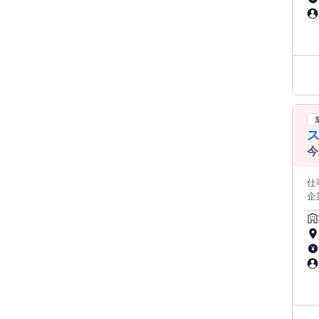
の
り
導入
リ
調
入
今
仕
企
法
化
も
いいただけます。 
な
額
収
サ
※