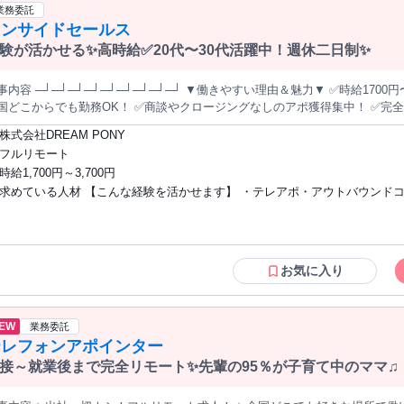
レットPC不可 ・面接後の用意 マウス 有線LAN USBヘッドセット 貸与は行
業務委託
ませんので、ご理解下さい。
インサイドセールス
験が活かせる✨高時給✅20代〜30代活躍中！週休二日制✨
 ─┘─┘─┘─┘─┘─┘─┘─┘─┘ ▼働きやすい理由＆魅力▼ ✅時給1700円〜3700円の高収入可能✨ ✅完全在宅！
らでも勤務OK！ ✅商談やクロージングなしのアポ獲得集中！ ✅完全週休二日制でプライベートと両立✨
・30代のスタッフ多数活躍中！ ─┘─┘─┘─┘─┘─┘─┘─┘─┘ ＼これまでの営業・接客経験を、フルリモートで活
株式会社DREAM PONY
 自社サービスに興味を持たれた個人や法人のお客様へ電話でご案内し、オンライン説明会や商談のア
フルリモート
設定するお仕事です 完全在宅勤務のため、全国どこからでも働けます！ 出社はありません。 「営業や接客
時給1,700円～3,700円
経験を、通勤なしで活かしたい」 「地方に住みながら仕事を続けたい」 「
求めている人材 【こんな経験を活かせます】 ・テレアポ・アウトバウンド
のペースで在宅ワークをしたい」 一つでも当てはまる方に、ぜひ知ってほしい仕事です！ あなたにお願いする
・ご要望のヒアリング ↓ オンライン説明会・商談の日
・インサイドセールス経験 ・個人／法人向け営業経験 ・コールセンター（
担当へ情報共有 ここまでです。 商談やクロージング、契約手続きは別の担当者が行います。 「ご案内」 「ヒ
・接客・販売経験 ・無形商材・サービス案内の経験 業界や扱っていた商材は問いませ
 「アポイント獲得」 に集中できる仕事です。 ━━━━━━━━━━━━━━━━━━ ■ 個人・法人リスト
ん。 営業・接客の実務経験1年前後を目安としています。 【こんな方に向いていま
の架電 事前にご用意したリスト（広告やWebからお問い合わせいただいた
す】 ・経験を活かして在宅で働きたい方 ・電話で人と話すことに抵抗がない
お気に入り
び込みのような無差別架電ではありません。 ■ サービスのご案内 トークスクリプトをベースに、DREAMPONY
手の話を聞くことが得意な方 ・アポイント獲得・案内が得意な方 ・目標を
物販フランチャイズ・副業支援サービス（Amazon物販を中心とした在宅で
ける方 ・自分で仕事の時間を管理できる方 【特に歓迎する方】 ・個人向け（BtoC）
ます。案件開始前に、サービス内容・特徴・ターゲット・進め方を共有します。 ■ ご状況・ご要望のヒアリン
または法人向け（BtoB）のアウトバウンド営業経験がある方 ・架電数やア
EW
業務委託
のお困りごとや、副業・事業に対するご希望を確認します。一方的に説明す
数字を意識して働いた経験がある方 ・副業、物販、フランチャイズなどのテ
テレフォンアポインター
ライン説明会・商談の日程設定 興味を持っていただいた方と、担当スタッフとのオンライン面談
心がある方 学歴・業界経験は不問です！
会・商談）の日程を調整します。 ■ 担当へ情報共有 ヒアリング内容や面談日時をシステムへ入力し、担当へ共
接～就業後まで完全リモート✨先輩の95％が子育て中のママ♫
します。 以上が主な仕事内容です。 商談、クロージング、見積書作成、契