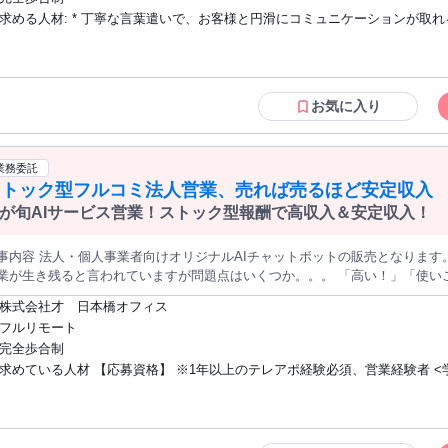
省エネ機器・複合機導入によるコスト削減をサポート。 * オンライン集客・
求める人材: * 丁寧な言葉遣いで、お客様と円滑にコミュニケーションが取れる方 * 自
入れたWebサイト制作やSNS活用による集客力向上をご提案。 * 持続可能
を通じ、エネルギーコストに強い経営基盤を提案。 【具体的な業務の流れ】 * リスト確認：弊社提供のターゲット
宅にネット環境と静かな作業スペースを確保できる方 * テレアポ・コールセ
ストに沿って架電します（開拓不要）。 * ご案内：スクリプト（台本）に沿っ
営業経験者は優遇しますが、未経験も大歓迎！
整：興味をお持ちいただけたら、訪問やWeb面談の日時を約束します。 * 
力して終了です。
お気に入り
業務委託
ストック型フルコミ法人営業、売れば売るほど安定収入
が旬AIサービス営業！ストック型報酬で高収入＆安定収入！
事内容 法人・個人事業者向けオリジナルAIチャットボットの販売となります。
業が生き残ると言われていますが問題点はいくつか。。。 「高い！」「使い
人のAI利用率は世界的に日本は遅れています。古い体質と新しいものを受け入
株式会社才 日本橋オフィス
は進む一方で導入している企業はまだまだブルーオーシャン！ 営業力１つで
フルリモート
！弊社サービスは「業界最安値といってもいい価格」+「フォローアップは当
完全歩合制
受注すればするほど安定収入！高収入！ 定価月額50000円 初期費用50000円（税抜き）のサービスと
求めている人材 【応募資格】 ※1年以上のテレアポ経験必須、営業経験者 <学
ります。 初期費用50000円から100000円の幅で獲得してください。5000
50000円分は50％を解約があるまで毎月お支払いいたします。 つまり！月
年齢は一切不問> ⏩️必要なのは連絡手段としてのスマホ1台、 業務に必要な
入が5万円づつ増える計算です。 １年後には何もしなくても毎月60万円の収
台のみ！ ⏩️テレアポ、新規開拓経験者 （メンタル強い方）のみの募集です！ ⏩️男性、
ービスになりますので解約率は低く１度獲得していただければ高確率で継続となります。 【お任
女性問わず！ ＊フリーランス、ノマドワーカー、 リモート、テレワークと
営業のみの業務になります。 業務内容 ・法人向けの提案営業 ・商談、ヒア