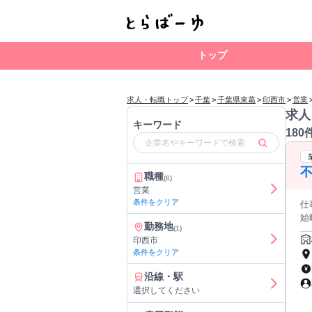
トップ
求人・転職トップ
>
千葉
>
千葉県東葛
>
印西市
>
営業
求人
キーワード
180
不
職種
(6)
営業
条件をクリア
仕
始
勤務地
(1)
的
印西市
の
条件をクリア
・事務作業 など 
ゆる不動
沿線・駅
を担当する
選択してください
果
方 
お