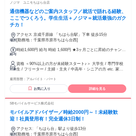
ノジマ ユニモちはら台店
通信機器などのご案内スタッフ／就活で語れる経験、
ここでつくろう。学生生活＋ノジマ＝就活最強のガク
チカ！
アクセス 京成千原線 「ちはら台駅」下車 徒歩15分
[勤務地：千葉県市原市ちはら台西]
場所
時給1,600円 給与 時給 1,600円 ★3ヶ月ごとに昇給のチャンス
給与
あり ※2年目以降は6か月ごとに昇給チャンスあり （時給変動
制）
資格 ＜90%以上の方が未経験スタート♪＞ 大学生 / 専門学校
生 / フリーター / 主婦・主夫 / 中高年・シニアの方 etc. 家電
対象
に詳しくなくてもOK!! 皆さん大歓迎!! ◆高卒以上の方 ◆新大
雇用形態：
アルバイト・パート
学生のバイトデビュー応援!! ◆英語 / 中国語 / 韓国語など語学
力 に自信のある方大歓迎!! ◆現在ハローワークで求職活動中
お気に入り
詳細を見る
の方にもおすすめです!!
SBモバイルサービス株式会社
モバイルアドバイザー／時給2000円～！未経験歓
迎！社員登用有！完全週休3日制！
アクセス: 「ちはら台」駅より徒歩13分
[勤務地：千葉県市原市ちはら台西]
場所