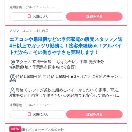
人と接することが好きな方 ＼スタッフの前職はさまざま／ ア
雇用形態：
アルバイト・パート
パレル、飲食店、カフェ、レストラン、 居酒屋、コンビニ、
ホテル ...etc ＼ こんなエリアで先輩活躍中！ ／ どの勤務地も
お気に入り
詳細を見る
駅から徒歩10分圏内です♪ ≪東京≫ 新宿/池袋/品川/ 秋葉原/錦
糸町/ 上野/立川/国分寺/八王子/青梅/町田 ≪神奈川≫ 横浜/新
横浜/上大岡/川崎/武蔵小杉/長津田/藤沢 ≪埼玉≫ 大宮/浦和/春
ノジマ ユニモちはら台店
日部/小手指/草加/久喜 ≪千葉≫ 千葉/船橋/津田沼/市川/柏/八
エアコンや扇風機などの季節家電の販売スタッフ／週
千代/松戸
4日以上でガッツリ勤務も！接客未経験ok！アルバイ
トだからこその働きやすさを実現します！
アクセス 京成千原線 「ちはら台駅」下車 徒歩15分
[勤務地：千葉県市原市ちはら台西]
場所
時給1,600円 給与 時給 1,600円 ★3ヶ月ごとに昇給のチャンス
給与
あり ※2年目以降は6か月ごとに昇給チャンスあり （時給変動
制）
資格 ◇シフトが柔軟に組めるバイトがしたい ◇家事、育児、
夢などと両立して働きたい ◇未経験でも安心して始められる
対象
仕事がいい ◇シフトに入れる仕事がしたい。 「早く入社した
雇用形態：
アルバイト・パート
い！」とお考えの方は、ぜひお気軽にご相談ください！ でき
る限り柔軟に対応させていただきます。
お気に入り
詳細を見る
SBモバイルサービス株式会社