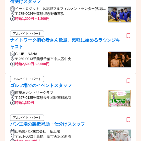
荷受けスタッフ
イー・ロジット 習志野フルフィルメントセンター(習志野
FC)
〒275-0024千葉県習志野市茜浜
時給1,200円～1,300円
アルバイト・パート
ナイトワーク初心者さん歓迎。気軽に始めるラウンジキ
ャスト
CLUB NANA
〒260-0013千葉県千葉市中央区中央
時給2,500円～3,000円
アルバイト・パート
ゴルフ場でのイベントスタッフ
南茂原カントリークラブ
〒297-0135千葉県長生郡長南町地引
時給1,350円
アルバイト・パート
パン工場の製造補助・仕分けスタッフ
山崎製パン株式会社千葉工場
〒261-0002千葉県千葉市美浜区新港