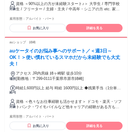
ャンスあり （時給変動制）
資格 ＜90%以上の方が未経験スタート♪＞ 大学生 / 専門学校
生 / フリーター / 主婦・主夫 / 中高年・シニアの方 etc. 家電
対象
に詳しくなくてもOK!! 皆さん大歓迎!! ◆高卒以上の方 ◆新大
雇用形態：
アルバイト・パート
学生のバイトデビュー応援!! ◆英語 / 中国語 / 韓国語など語学
力 に自信のある方大歓迎!! ◆現在ハローワークで求職活動中
お気に入り
詳細を見る
の方にもおすすめです!!
auショップ 姉崎
auケータイのお悩み事へのサポート／＜週3日～
OK！＞使い慣れているスマホだから未経験でも大丈
夫！
アクセス JR内房線 姉ヶ崎駅 徒歩10分
[勤務地：〒299-0111千葉県市原市姉崎]
場所
時給1,600円以上 給与 時給 1600円以上 ◆残業手当（1分単位
給与
で支給） ◆年2回の昇給チャンスあり ◆資格手当（月30,000
円～） 皆さんのがんばりをしっかり評価して積極的に昇給し
資格 ＜色々なお仕事経験も活かせます＞ ドコモ・楽天・ソフ
ていきます!! ※最大時給1800円(経験3年/勤務地による) 交通
トバンク・ワイモバイルなど他キャリアの経験がある方も
対象
費：交通費支給 月額10万円まで
OK！ ◆土日勤務できる方優遇 ◆半年以上勤務可能な方 - 40
雇用形態：
アルバイト・パート
代女性Aさん (入社3年目 前職：ホテルスタッフ) ・志望動機
１0年ほど前に少しだけ携帯販売の仕事についたことがありそ
お気に入り
詳細を見る
のときの楽しさが忘れられなかったので。 ・今までのお仕事