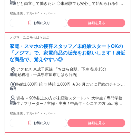
どと両立して働きたい ◇未経験でも安心して始められる仕事
対象
がいい ◇短期バイトからスタートしたい etc. 「早く入社した
雇用形態：
アルバイト・パート
い！」とお考えの方は、ぜひお気軽にご相談ください！ でき
る限り柔軟に対応させていただきます。 【入社日に関して】
お気に入り
詳細を見る
新しい生活もあるかと思います。 お子さんの進学などな
ど、、、 入社日の調整もご相談ください。
ノジマ ユニモちはら台店
家電・スマホの接客スタッフ／未経験スタートOKの
「ノジマ」で、家電商品の販売をお願いします！身近
な商品で、覚えやすい◎
アクセス 京成千原線 「ちはら台駅」下車 徒歩15分
[勤務地：千葉県市原市ちはら台西]
場所
時給1,600円 給与 時給 1,600円 ★3ヶ月ごとに昇給のチャンス
給与
あり ※2年目以降は6か月ごとに昇給チャンスあり （時給変動
制）
資格 ＜90%以上の方が未経験スタート♪＞ 大学生 / 専門学校
生 / フリーター / 主婦・主夫 / 中高年・シニアの方 etc. 家電
対象
に詳しくなくてもOK!! 皆さん大歓迎!! ◆高卒以上 ◆新大学生
雇用形態：
アルバイト・パート
のバイトデビュー応援!! ◆英語 / 中国語 / 韓国語など語学力
に自信のある方大歓迎!! ◆現在ハローワークで求職活動中 の
お気に入り
詳細を見る
方にもおすすめです!!