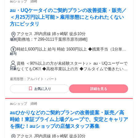
auショップ 姉崎
au・UQケータイのご契約プランの改善提案・販売／
＜月25万円以上可能＞雇用形態にとらわれたくない
方にピッタリ
アクセス JR内房線 姉ヶ崎駅 徒歩10分
[勤務地：〒299-0111千葉県市原市姉崎]
場所
時給1,600円以上 給与 時給 1600円以上 ◆残業手当（1分単位
給与
で支給） ◆年2回の昇給チャンスあり ◆資格手当（月30,000
円～） 皆さんのがんばりをしっかり評価して積極的に昇給し
資格 ＜90%以上の方が未経験スタート♪＞ au・UQユーザーで
ていきます!! ※最大時給1800円(経験3年/勤務地による) 交通
なくてもOK!! ◆高校卒業以上の方 ◆フルタイムで働きたい方
対象
費：交通費支給 月額10万円まで
歓迎!! ◆ハローワークで求職中の方にもおすすめ ◆土日勤務
雇用形態：
アルバイト・パート
できる方優遇! ◆半年以上勤務可能な方 ＜こんな方もぜひ！
＞ ◇未経験でも始められる仕事がいい ◇接客・販売スキルを
お気に入り
詳細を見る
活かしたい ◇安定して長く働きたいetc. ＜色々なお仕事経験
も活かせます＞ ドコモ・楽天・ソフトバンク・ワイモバイル
など他キャリアの経験がある方も歓迎！ - 【従業員の声！】
auショップ 姉崎
・20代男性Aさん (入社2年目 前職：不動産営業) ・志望動機
auひかりなどのご契約プランの改善提案・販売／高
「携帯」は生活に欠かせない物なので、様々な年代のお客様
のために働ける仕事だと思い応募しました。 ・前職の経験が
時給！東証プライム上場グループで、安定とキャリア
役に立ったのは？ ヒアリング力を培ってきたので、困ってい
を掴む！auショップの店舗スタッフ募集
ることに対する提案ができています。 ・携帯販売のおすすめ
ポイントは？ お客様と信頼関係を築ける人、お客様を第一に
アクセス JR内房線 姉ヶ崎駅 徒歩10分