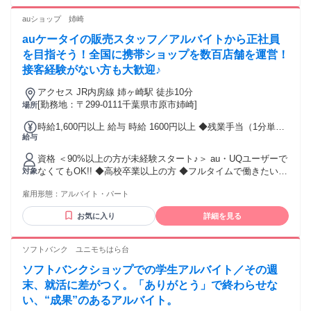
経験役に立っていることは？ ホテリエとして培ってきたホス
ピタリティです。 ・携帯販売のおすすめポイント ありがと
auショップ 姉崎
う！って感謝してもらえたり、 リピートして指名で来店して
auケータイの販売スタッフ／アルバイトから正社員
くださったり、 大切なお友達を紹介してくださったりしたと
きは本当に嬉しいです。 ・会社(ITXコミュニケーションズ株
を目指そう！全国に携帯ショップを数百店舗を運営！
式会社）のおすすめポイント 実績だけでなくプロセスもちゃ
接客経験がない方も大歓迎♪
んとみてもらえるし、 年齢や歴に関わらず努力を評価しても
らえます。 お子さんがいる方も配慮してもらえるので安心し
アクセス JR内房線 姉ヶ崎駅 徒歩10分
て働ける会社だと思います。
[勤務地：〒299-0111千葉県市原市姉崎]
場所
時給1,600円以上 給与 時給 1600円以上 ◆残業手当（1分単位
給与
で支給） ◆年2回の昇給チャンスあり ◆資格手当（月30,000
円～） 皆さんのがんばりをしっかり評価して積極的に昇給し
資格 ＜90%以上の方が未経験スタート♪＞ au・UQユーザーで
ていきます!! ※最大時給1800円(経験3年/勤務地による) 交通
なくてもOK!! ◆高校卒業以上の方 ◆フルタイムで働きたい方
対象
費：交通費支給 月額10万円まで
歓迎!! ◆ハローワークで求職中の方にもおすすめ! ◆土日勤務
雇用形態：
アルバイト・パート
できる方優遇 ◆半年以上勤務可能な方 ＜こんな方もぜひ！＞
◇未経験でも始められる仕事がいい ◇接客・販売スキルを活
お気に入り
詳細を見る
かしたい ◇安定して長く働きたいetc. ＜色々なお仕事経験も
活かせます＞ ドコモ・楽天・ソフトバンク・ワイモバイルな
ど他キャリアの経験がある方も歓迎！
ソフトバンク ユニモちはら台
ソフトバンクショップでの学生アルバイト／その週
末、就活に差がつく。「ありがとう」で終わらせな
い、“成果”のあるアルバイト。