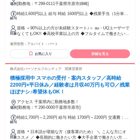
考えられる人にとってはおすすめです！
[勤務地：〒299-0111千葉県市原市姉崎]
場所
時給1,600円以上 給与 時給 1600円以上 ◆残業手当（1分単位
給与
で支給） ◆年2回の昇給チャンスあり ◆資格手当（月30,000
円～） 皆さんのがんばりをしっかり評価して積極的に昇給し
資格 ＜90%以上の方が未経験スタート♪＞ au・UQユーザーで
ていきます!! ※最大時給1800円(経験3年/勤務地による) 交通
なくてもOK!! ◆高校卒業以上の方 ◆フルタイムで働きたい方
対象
費：交通費支給 月額10万円まで
歓迎!! ◆ハローワークで求職中の方にもおすすめ ◆土日勤務
雇用形態：
アルバイト・パート
できる方優遇! ◆半年以上勤務可能な方 ＜こんな方もぜひ！
＞ ◇未経験でも始められる仕事がいい ◇接客・販売スキルを
お気に入り
詳細を見る
活かしたい ◇安定して長く働きたいetc. ＜色々なお仕事経験
も活かせます＞ ドコモ・楽天・ソフトバンク・ワイモバイル
など他キャリアの経験がある方も歓迎！ - 【従業員の声！】
株式会社パーソナルフロンティア 関東営業所
・20代男性Aさん (入社2年目 前職：不動産営業) ・志望動機
積極採用中 スマホの受付・案内スタッフ／高時給
「携帯」は生活に欠かせない物なので、様々な年代のお客様
のために働ける仕事だと思い応募しました。 ・前職の経験が
2200円×平日休み／経験者は月収40万円も可◎／残業
役に立ったのは？ ヒアリング力を培ってきたので、困ってい
ほぼナシ♪希望休もOK！
ることに対する提案ができています。 ・携帯販売のおすすめ
ポイントは？ お客様と信頼関係を築ける人、お客様を第一に
アクセス 千葉県内に勤務地多数！
考えられる人にとってはおすすめです！
[勤務地：〒290-0000千葉県市原市]
場所
時給1,700円～2,200円 給与 時給 1700円～2200円 交通費：通
給与
勤交通費全額支給 ＊交通費全額支給！ ＊各種手当でさらに稼
げる！
資格 ＊日本語が堪能な方（接客業のため） ＼ こんな方にオ
ススメ ／ ◆長期的に働きたい方 ◆大手企業で働きたい方 ◆
対象