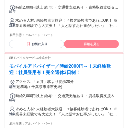
時給2,000円以上 給与: ・交通費支給あり ・資格取得支援＆手
給与
当あり
求める人材: 未経験者大歓迎！ ⭐接客経験者であればOK！ ※
業界未経験でも大丈夫！ 「人と話すお仕事がしたい」「社会
対象
人スキルを身につけたい」 「キャリアアップしたい」など向
雇用形態：
アルバイト・パート
上心ある方大歓迎！
お気に入り
詳細を見る
SBモバイルサービス株式会社
モバイルアドバイザー／時給2000円～！未経験歓
迎！社員登用有！完全週休3日制！
アクセス: 「五井」駅より徒歩20分
[勤務地：千葉県市原市更級]
場所
時給2,000円以上 給与: ・交通費支給あり ・資格取得支援＆手
給与
当あり
求める人材: 未経験者大歓迎！ ⭐接客経験者であればOK！ ※
業界未経験でも大丈夫！ 「人と話すお仕事がしたい」「社会
対象
人スキルを身につけたい」 「キャリアアップしたい」など向
雇用形態：
アルバイト・パート
上心ある方大歓迎！