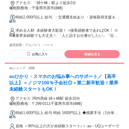
アクセス: 「姉ケ崎」駅より徒歩2分
[勤務地：千葉県市原市姉崎]
場所
時給2,000円以上 給与: ・交通費支給あり ・資格取得支援＆手
給与
当あり
求める人材: 未経験者大歓迎！ ⭐接客経験者であればOK！ ※
業界未経験でも大丈夫！ 「人と話すお仕事がしたい」「社会
対象
人スキルを身につけたい」 「キャリアアップしたい」など向
雇用形態：
アルバイト・パート
上心ある方大歓迎！
お気に入り
詳細を見る
auショップ 姉崎
auひかり・スマホのお悩み事へのサポート／【高卒
以上】＜ノジマ100％子会社◎＞第二新卒歓迎！業界
未経験スタートもOK！
アクセス JR内房線 姉ヶ崎駅 徒歩10分
[勤務地：〒299-0111千葉県市原市姉崎]
場所
時給1,600円以上 給与 時給 1600円以上 ◆残業手当（1分単位
給与
で支給） ◆年2回の昇給チャンスあり ◆資格手当（月30,000
円～） 皆さんのがんばりをしっかり評価して積極的に昇給し
資格 ＜90%以上の方が未経験スタート♪＞ au・UQユーザーで
ていきます!! ※最大時給1800円(経験3年/勤務地による) 交通