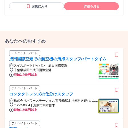
の接客 ・コンビニ、スーパー、ドラッグストア ・アパレル、
お気に入り
詳細を見る
雑貨店、ショッピングモール ・百貨店や専門店の販売 ・携帯
ショップ、通信関連の受付 ・コールセンター、カスタマーサ
ポート ・営業、ルート営業、訪問販売 ・イベント、キャンペ
ーン ・ラウンダー、巡回 ・受付、案内 ・ホテル、ブライダ
ルのサービス業 ✅家電に特化したお仕事が多いです！ 様々な
アイテムの販売を支援しています。 ✨黒物家電 パソコン・ス
マホ・スピーカー ドローン・テレビ・ゲーム機周辺機器 ✨白
あなたへのおすすめ
物家電 エアコン・コーヒーメーカー 冷蔵庫・洗濯機・掃除機
空気清浄機・調理家電・美容家電
アルバイト・パート
成田国際空港での航空機の清掃スタッフ/パートタイム
スイスポートジャパン 成田国際空港
千葉県成田市成田国際空港
時給1,400円以上
アルバイト・パート
コンタクトレンズの仕分けスタッフ
株式会社パワーステーション/西船橋駅より無料送迎バス10
分の倉庫
〒272-0004千葉県市川市原木
時給1,365円以上
アルバイト・パート