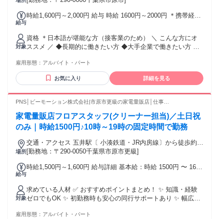
場所
時給1,600円～2,000円 給与 時給 1600円～2000円 ＊携帯経験
給与
者歓迎(キャリア・家電問わず) ＊ご経験により昇給可 交通
費：通勤交通費全額支給 ＊交通費全額支給！ ＊各種手当でさ
資格 ＊日本語が堪能な方（接客業のため） ＼ こんな方にオ
らに稼げる！
ススメ ／ ◆長期的に働きたい方 ◆大手企業で働きたい方 ◆
対象
人と接することが好きな方 ＼スタッフの前職はさまざま／ ア
雇用形態：
アルバイト・パート
パレル、飲食店、カフェ、レストラン、 居酒屋、コンビニ、
ホテル ...etc ＼ こんなエリアで先輩活躍中！ ／ どの勤務地も
お気に入り
詳細を見る
駅から徒歩10分圏内です 勤務地はお気軽にご相談ください♪
≪東京≫ 新宿/池袋/品川/ 秋葉原/錦糸町/ 上野/立川/国分寺/八
王子/青梅/町田 ≪神奈川≫ 横浜/新横浜/上大岡/川崎/武蔵小杉/
PNS│ビーモーション株式会社|市原市更級の家電量販店│仕事
長津田/藤沢 ≪埼玉≫ 大宮/浦和/春日部/小手指/草加/久喜 ≪千
No/1151302602261
家電量販店フロアスタッフ(クリーナー担当)／土日祝
葉≫ 千葉/船橋/津田沼/市川/柏/八千代/松戸
のみ｜時給1500円♪10時～19時の固定時間で勤務
交通・アクセス 五井駅〔 小湊鉄道・JR内房線〕から徒歩約
16分 ・「五井駅東口」から小湊鉄道バス乗車約5分～「アリ
[勤務地：〒290-0050千葉県市原市更級]
場所
オ市原」下車徒歩約5分
時給1,500円～1,600円 給与詳細 基本給：時給 1500円 〜 1600
給与
円 ＊給与支給日＊ 月末締めの翌月15日払い 15日が土日祝の
場合は、前日の平日 方法：日払い or 月払いが選べます！ 〇
求めている人材 ✅ おすすめポイントまとめ！ ✨ 知識・経験
交通費全額支給 公共交通機関の往復代
ゼロでもOK ✨ 初勤務時も安心の同行サポートあり ✨ 幅広い
対象
ジャンルの家電に触れられる ✨ あなたの“好き”を活かせる環
雇用形態：
アルバイト・パート
境！ ✅「活かせる」 前職の経験 ・飲食店、居酒屋、カフェで