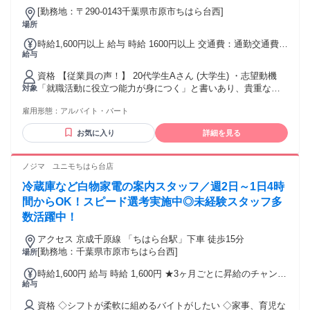
[勤務地：〒290-0143千葉県市原市ちはら台西]
場所
時給1,600円以上 給与 時給 1600円以上 交通費：通勤交通費全
給与
額支給 ■交通費支給(月10万円まで)
資格 【従業員の声！】 20代学生Aさん (大学生) ・志望動機
「就職活動に役立つ能力が身につく」と書いあり、貴重な経
対象
験が出来ると思い応募しました。 ・身についたスキルは？ お
雇用形態：
アルバイト・パート
客様のニーズを引き出さないといけない為、成長できる。 現
在就職活動をしており、グループディスカッション等で身に
お気に入り
詳細を見る
つけたコミュニケーション能力が役に立つ。 - ・20代男性Aさ
ん(入社2年目 前職：不動産営業) ・志望動機 「携帯」は生活
に欠かせない物なので、様々な年代のお客様のために働ける
ノジマ ユニモちはら台店
仕事だと思い応募しました。 ・前職の経験が役に立ったの
冷蔵庫など白物家電の案内スタッフ／週2日～1日4時
は？ ヒアリング力を培ってきたので、困っていることに対す
る提案ができています。 - 40代女性Aさん (前職：ホテルスタ
間からOK！スピード選考実施中◎未経験スタッフ多
ッフ) ・志望動機 １0年ほど前に少しだけ携帯販売の仕事につ
数活躍中！
いたことがありそのときの楽しさが忘れられなかったので。
・今までのお仕事経験役に立っていることは？ ホテリエとし
アクセス 京成千原線 「ちはら台駅」下車 徒歩15分
て培ってきたホスピタリティです。
[勤務地：千葉県市原市ちはら台西]
場所
時給1,600円 給与 時給 1,600円 ★3ヶ月ごとに昇給のチャンス
給与
あり ※2年目以降は6か月ごとに昇給チャンスあり （時給変動
制）
資格 ◇シフトが柔軟に組めるバイトがしたい ◇家事、育児な