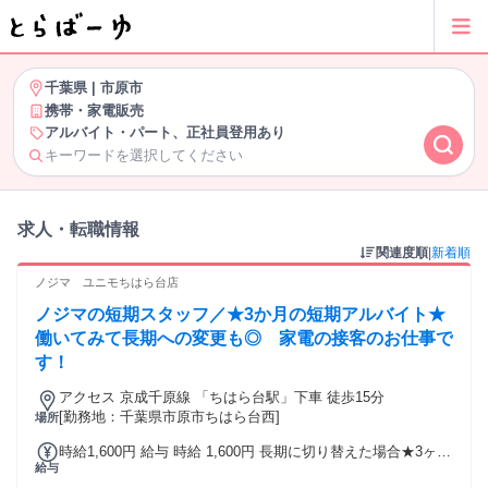
千葉県
|
市原市
携帯・家電販売
アルバイト・パート、正社員登用あり
キーワードを選択してください
求人・転職情報
関連度順
|
新着順
ノジマ ユニモちはら台店
ノジマの短期スタッフ／★3か月の短期アルバイト★
働いてみて長期への変更も◎ 家電の接客のお仕事で
す！
アクセス 京成千原線 「ちはら台駅」下車 徒歩15分
[勤務地：千葉県市原市ちはら台西]
場所
時給1,600円 給与 時給 1,600円 長期に切り替えた場合★3ヶ月
給与
ごとに昇給のチャンスあり ※2年目以降は6か月ごとに昇給チ