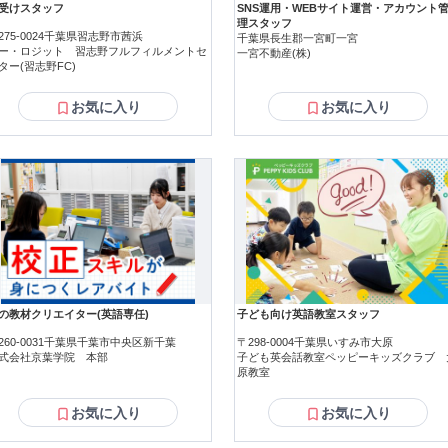
受けスタッフ
SNS運用・WEBサイト運営・アカウント
理スタッフ
275-0024千葉県習志野市茜浜
千葉県長生郡一宮町一宮
ー・ロジット 習志野フルフィルメントセ
一宮不動産(株)
ター(習志野FC)
お気に入り
お気に入り
の教材クリエイター(英語専任)
子ども向け英語教室スタッフ
260-0031千葉県千葉市中央区新千葉
〒298-0004千葉県いすみ市大原
式会社京葉学院 本部
子ども英会話教室ペッピーキッズクラブ 
原教室
お気に入り
お気に入り