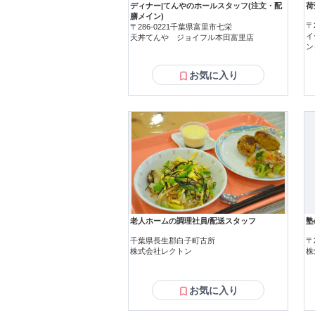
ディナー|てんやのホールスタッフ(注文・配
荷
膳メイン)
〒
〒286-0221千葉県富里市七栄
イ
天丼てんや ジョイフル本田富里店
ン
お気に入り
老人ホームの調理社員/配送スタッフ
塾
千葉県長生郡白子町古所
〒
株式会社レクトン
株
お気に入り