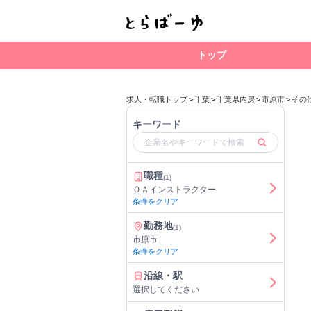
トップ
求人・転職トップ
>
千葉
>
千葉県内房
>
市原市
>
その
キーワード
職種
(1)
ＯＡインストラクター
条件をクリア
勤務地
(1)
市原市
条件をクリア
沿線・駅
選択してください