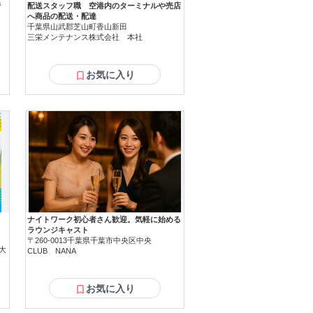
管
配送スタッフ職 空港内のターミナルや売店
へ商品の配送・配達
千葉県山武郡芝山町香山新田
三栄メンテナンス株式会社 本社
お気に入り
ナイトワーク初心者さん歓迎。気軽に始める
ラウンジキャスト
〒260-0013千葉県千葉市中央区中央
大
CLUB NANA
お気に入り