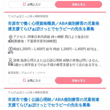
お気に入り
詳細を見る
てらぴぁぽけっと姉ヶ崎駅前教室
市原市で働く心理資格職員／ABA個別療育の児童発
達支援てらぴぁぽけっとでセラピーの先生を募集
アクセス JR東日本内房線 姉ヶ崎駅 西口より徒歩1分
[勤務地：千葉県市原市姉崎西]
場所
時給1,200円～1,400円 給与 時給 1,200円～1,400円 給与は経
給与
験・能力に応じ相談の上決定。
資格 臨床心理士または公認心理師 経験の有無は問いません。
1歳から就学前までのお子様の療育支援を行う志のある方を募
対象
ります。 取得見込みの方も ご相談ください。
雇用形態：
アルバイト・パート
お気に入り
詳細を見る
てらぴぁぽけっと姉ヶ崎駅前教室
市原市で働く公認心理師／ABA個別療育の児童発達
支援てらぴぁぽけっとでセラピーの先生を募集