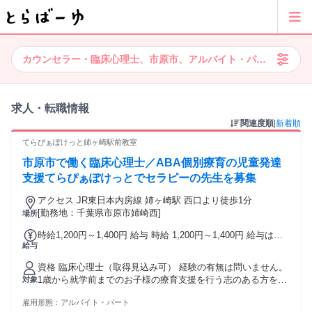
カウンセラー・臨床心理士、市原市、アルバイト・パート、正社
求人・転職情報
関連度順
|
新着順
てらぴぁぽけっと姉ヶ崎駅前教室
市原市で働く臨床心理士／ABA個別療育の児童発達
支援てらぴぁぽけっとでセラピーの先生を募集
アクセス JR東日本内房線 姉ヶ崎駅 西口より徒歩1分
[勤務地：千葉県市原市姉崎西]
場所
時給1,200円～1,400円 給与 時給 1,200円～1,400円 給与は経
給与
験・能力に応じ相談の上決定。
資格 臨床心理士（取得見込み可） 経験の有無は問いません。
1歳から就学前までのお子様の療育支援を行う志のある方を募
対象
ります。 臨床心理士（取得見込み）の方 ご相談ください。
雇用形態：
アルバイト・パート