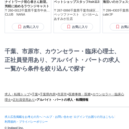
ナイトワーク初心者さん歓迎。
ペットショップスタッフ/tsh113
海沿いのカフェス
気軽に始めるラウンジキャスト
〒260-0013千葉県千葉市中央区
〒267-0066千葉県千葉市緑区あ
〒299-4303千
中央
CLUB NANA
すみが丘
ペッツファースト ビバホーム
東浪見
cafe’JF
あすみが丘店
お気に入り
お気に入り
お気
千葉、市原市、カウンセラー・臨床心理士、
正社員登用あり、アルバイト・パートの求人
一覧から条件を絞り込んで探す
求人・転職トップ
>
千葉
>
千葉県内房
>
市原市
>
医療事務・医療
>
カウンセラー・臨床心
理士
>
正社員登用あり
>
アルバイト・パートの求人・転職情報
求人広告掲載をお考えの方へ
ヘルプ・お問い合わせ
ログインでお困りの方はこちら
利用規約・プライバシーポリシー