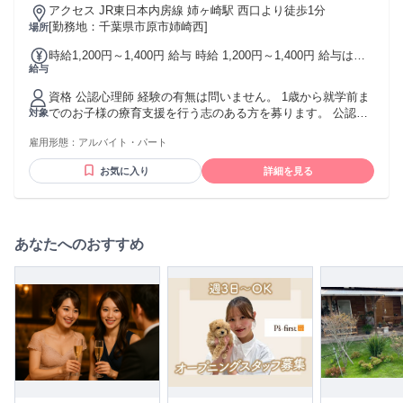
アクセス JR東日本内房線 姉ヶ崎駅 西口より徒歩1分
[勤務地：千葉県市原市姉崎西]
場所
時給1,200円～1,400円 給与 時給 1,200円～1,400円 給与は経
給与
験・能力に応じ相談の上決定。
資格 公認心理師 経験の有無は問いません。 1歳から就学前ま
でのお子様の療育支援を行う志のある方を募ります。 公認心
対象
理師（取得見込み）の方 ご相談ください。
雇用形態：
アルバイト・パート
お気に入り
詳細を見る
あなたへのおすすめ