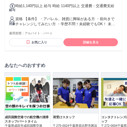
時給1,140円以上 給与 時給 1140円以上 交通費：交通費支給
給与
資格 【条件】 ・アパレル、雑貨に興味がある方 ・前向きで
チャレンジしてみたい方 ・学歴不問！未経験でもOK！ 未経
対象
験から憧れのアパレル販売スタッフに！ アパレル・コスメ・
雇用形態：
アルバイト・パート
カラコン・化粧品などの販売スタッフ経験者優遇！ トレンド
に敏感な方大歓迎♪「おしゃれが好き」「ファッションが好
お気に入り
詳細を見る
き」 「コーディネイトを組むのが好き」など、あなたのスキ
を活かして働けます！ 直販ではお客様の視線があるため、未
経験の方でも自然と接客技術が身に付きますよ♪ 将来、「コー
ディネーター」「ファッションデザイナー」などを 目指して
いる方や「カラーコーディネート」の資格をお持ちの方にも
あなたへのおすすめ
ピッタリです！ ※正社員、アルバイト・パート、派遣問わ
ず、様々な業界から転職してきた方が活躍中
成田国際空港での航空機の清掃
荷受けスタッフ
コンタクトレンズ
スタッフ/パートタイム
ッフ
千葉県成田市成田国際空港
〒275-0024千葉県習志野市茜浜
〒272-0004千