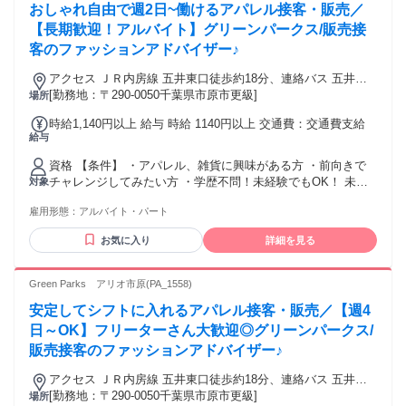
おしゃれ自由で週2日~働けるアパレル接客・販売／
【長期歓迎！アルバイト】グリーンパークス/販売接
客のファッションアドバイザー♪
アクセス ＪＲ内房線 五井東口徒歩約18分、連絡バス 五井東
口徒歩約18分、小湊鉄道 五井東口徒歩約18分
[勤務地：〒290-0050千葉県市原市更級]
場所
時給1,140円以上 給与 時給 1140円以上 交通費：交通費支給
給与
資格 【条件】 ・アパレル、雑貨に興味がある方 ・前向きで
チャレンジしてみたい方 ・学歴不問！未経験でもOK！ 未経
対象
験から憧れのアパレル販売スタッフに！ アパレル・コスメ・
雇用形態：
アルバイト・パート
カラコン・化粧品などの販売スタッフ経験者優遇！ トレンド
に敏感な方大歓迎♪「おしゃれが好き」「ファッションが好
お気に入り
詳細を見る
き」 「コーディネイトを組むのが好き」など、あなたのスキ
を活かして働けます！ 直販ではお客様の視線があるため、未
経験の方でも自然と接客技術が身に付きますよ♪ 将来、「コー
Green Parks アリオ市原(PA_1558)
ディネーター」「ファッションデザイナー」などを 目指して
安定してシフトに入れるアパレル接客・販売／【週4
いる方や「カラーコーディネート」の資格をお持ちの方にも
ピッタリです！ ※正社員、アルバイト・パート、派遣問わ
日～OK】フリーターさん大歓迎◎グリーンパークス/
ず、様々な業界から転職してきた方が活躍中
販売接客のファッションアドバイザー♪
アクセス ＪＲ内房線 五井東口徒歩約18分、連絡バス 五井東
口徒歩約18分、小湊鉄道 五井東口徒歩約18分
[勤務地：〒290-0050千葉県市原市更級]
場所