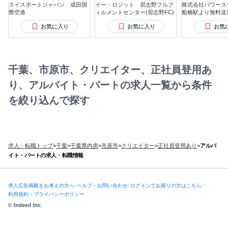
スイスポートジャパン 成田国
イー・ロジット 習志野フルフ
株式会社パワース
際空港
ィルメントセンター(習志野FC)
船橋駅より無料送
倉庫
お気に入り
お気に入り
お気
千葉、市原市、クリエイター、正社員登用あ
り、アルバイト・パートの求人一覧から条件
を絞り込んで探す
求人・転職トップ
>
千葉
>
千葉県内房
>
市原市
>
クリエイター
>
正社員登用あり
>
アルバ
イト・パートの求人・転職情報
求人広告掲載をお考えの方へ
ヘルプ・お問い合わせ
ログインでお困りの方はこちら
利用規約・プライバシーポリシー