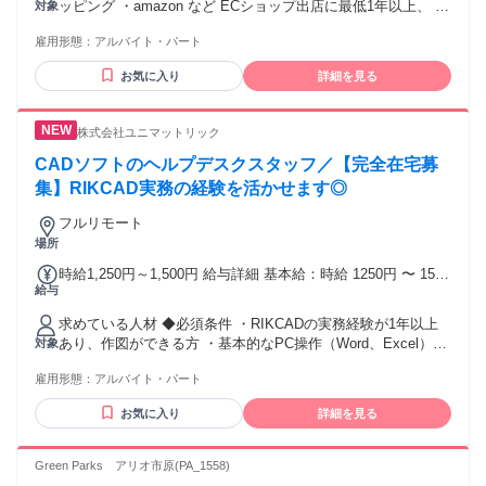
ッピング ・amazon など ECショップ出店に最低1年以上、 携
対象
わっていた方を 応募資格とさせて頂きます。
雇用形態：
アルバイト・パート
――――――――――― Excelを用いた業務経験 ⇒特に以下
の関数はよく使用します 〇IF関数 〇VLOOKUP関数 〇ピボッ
お気に入り
詳細を見る
トテーブル ※未経験者様は 今回選考対象外とさせて いただ
いております。 ※たくさんご応募いただいております為、 ご
応募いただく際は、 実際の実務経験の詳細を 記入いただけま
株式会社ユニマットリック
すと幸いです。 ※「継続的に」働いて頂ける方を 優遇させて
頂きます。 ――――――――――― ＜こんな方はぜひ！＞
CADソフトのヘルプデスクスタッフ／【完全在宅募
＊ネット通販が好きな方 ＊細かい作業が得意な方 ＊企画提案
集】RIKCAD実務の経験を活かせます◎
の経験がある方 ＊ECサイトの運営や売上向上支援などの経験
がある方 現状況で需要が高まっている EC業界ですが、弊社
フルリモート
理念である 「eコマースで中小企業を支え、 夢と発展を広げ
場所
る」を、 一緒に実現してくれる仲間を 募集しています。 弊
時給1,250円～1,500円 給与詳細 基本給：時給 1250円 〜 1500
社では全国各地に 在宅リモートワークで 働いてくれてる仲間
給与
円 ＊在宅手当3,000円/月支給（健康保険加入適用者のみ） ＊
がいます!
昇給・賞与あり （前年度実績あり） ＊経験に応じて給与変動
求めている人材 ◆必須条件 ・RIKCADの実務経験が1年以上
あり
あり、作図ができる方 ・基本的なPC操作（Word、Excel）が
対象
できる方 ・ご自宅にインターネット環境がある方 ◆歓迎条件
雇用形態：
アルバイト・パート
・Word、Excel、PowerPointでの資料作成スキルが活かせま
す ・コールセンターやヘルプデスク、CADオペレーターの経
お気に入り
詳細を見る
験が活かせます ・ITパスポート等のITに関する知識をお持ち
の方が活躍中 ◆スタンス面 ・お客様のお悩みに親身になって
対応できる方 ・責任感を持って最後まで前向きに業務に取り
Green Parks アリオ市原(PA_1558)
組める方 ・周囲とのコミュニケーションを大切にできる方