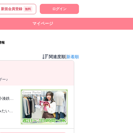
新規会員登録
ログイン
無料
マイページ
情報
|
関連度順
新着順
ザー♪
小湊鉄道
みたい方
敏感な方
むのが好