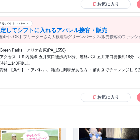
き」など、あなたのスキを活かして働けます！ 直販ではお客様の視線がある
お気に入り
経験の方でも自然と接客技術が身に付きますよ♪ 将来、「コーディネーター」「ファ
ッションデザイナー」などを 目指している方や「カラーコーディネート」の
持ちの方にもピッタリです！ ※正社員、アルバイト・パート、派遣問わず、
アルバイト・パート
界から転職してきた方が活躍中
安定してシフトに入れるアパレル接客・販売
週4日～OK】フリーターさん大歓迎◎グリーンパークス/販売接客のファッシ
Green Parks アリオ市原(PA_1558)
アクセス ＪＲ内房線 五井東口徒歩約18分、連絡バス 五井東口徒歩約18分、
五井東口徒歩約18分
時給1,140円以上
資格 【条件】 ・アパレル、雑貨に興味がある方 ・前向きでチャレンジして
・学歴不問！未経験でもOK！ 未経験から憧れのアパレル販売スタッフに！ アパレ
ル・コスメ・カラコン・化粧品などの販売スタッフ経験者優遇！ トレンドに
大歓迎♪「おしゃれが好き」「ファッションが好き」 「コーディネイトを組
き」など、あなたのスキを活かして働けます！ 直販ではお客様の視線がある
お気に入り
経験の方でも自然と接客技術が身に付きますよ♪ 将来、「コーディネーター」「ファ
ッションデザイナー」などを 目指している方や「カラーコーディネート」の
持ちの方にもピッタリです！ ※正社員、アルバイト・パート、派遣問わず、
界から転職してきた方が活躍中