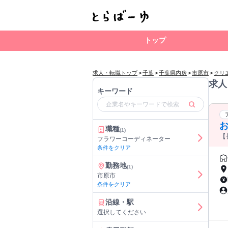
トップ
求人・転職トップ
>
千葉
>
千葉県内房
>
市原市
>
クリ
求人
キーワード
職種
(1)
【
フラワーコーディネーター
条件をクリア
勤務地
(1)
市原市
条件をクリア
沿線・駅
選択してください