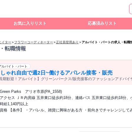
お気に入りリスト
応募済みリスト
エイター
>
フラワーコーディネーター
>
正社員登用あり
>
アルバイト・パートの求人・転職
・転職情報
アルバイト・パート
おしゃれ自由で週2日~働けるアパレル接客・販売
長期歓迎！アルバイト】グリーンパークス/販売接客のファッションアドバイ
Green Parks アリオ市原(PA_1558)
アクセス ＪＲ内房線 五井東口徒歩約18分、連絡バス 五井東口徒歩約18分、
五井東口徒歩約18分
時給1,140円以上
資格 【条件】 ・アパレル、雑貨に興味がある方 ・前向きでチャレンジして
・学歴不問！未経験でもOK！ 未経験から憧れのアパレル販売スタッフに！ アパレ
ル・コスメ・カラコン・化粧品などの販売スタッフ経験者優遇！ トレンドに
大歓迎♪「おしゃれが好き」「ファッションが好き」 「コーディネイトを組