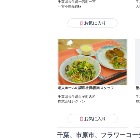
千葉県長生郡一宮町一宮
〒
一宮不動産(株)
天
お気に入り
老人ホームの調理社員/配送スタッフ
塾
千葉県長生郡白子町古所
〒
株式会社レクトン
株
お気に入り
千葉、市原市、フラワーコー