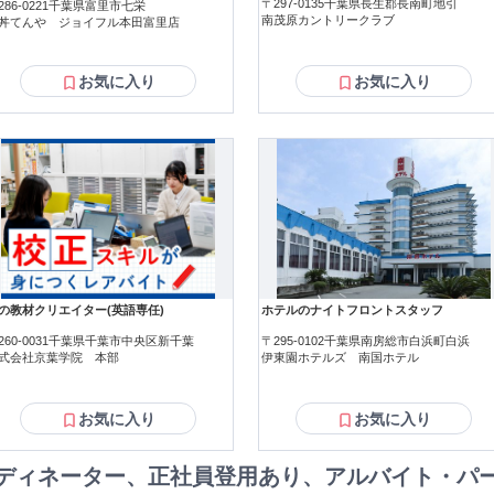
〒297-0135千葉県長生郡長南町地引
286-0221千葉県富里市七栄
南茂原カントリークラブ
丼てんや ジョイフル本田富里店
お気に入り
お気に入り
の教材クリエイター(英語専任)
ホテルのナイトフロントスタッフ
260-0031千葉県千葉市中央区新千葉
〒295-0102千葉県南房総市白浜町白浜
式会社京葉学院 本部
伊東園ホテルズ 南国ホテル
お気に入り
お気に入り
ディネーター、正社員登用あり、アルバイト・パ