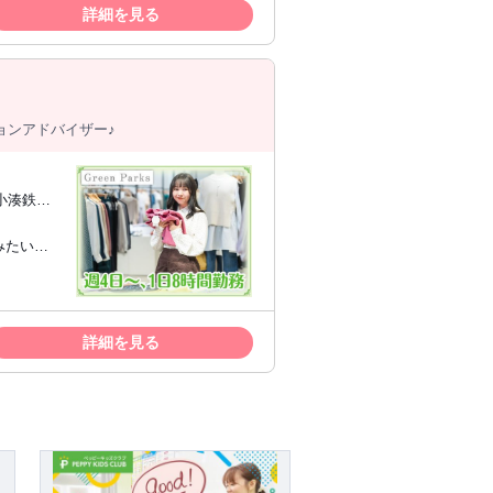
ため、未
詳細を見る
資格をお
様々な業
ョンアドバイザー♪
小湊鉄道
みたい方
敏感な方
むのが好
ため、未
詳細を見る
資格をお
様々な業