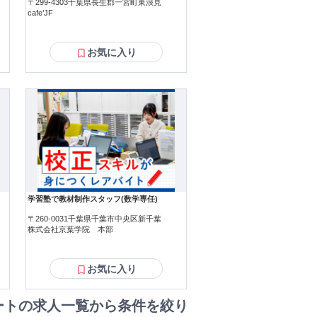
〒299-4303千葉県長生郡一宮町東浪見
cafe’JF
お気に入り
学習塾で教材制作スタッフ(数学専任)
〒260-0031千葉県千葉市中央区新千葉
株式会社京葉学院 本部
お気に入り
ートの求人一覧から条件を絞り