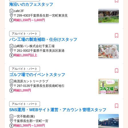
海沿いのカフェスタッフ
cafe’JF
〒299-4303千葉県長生郡一宮町東浪見
時給1,150円～1,600円
アルバイト・パート
パン工場の製造補助・仕分けスタッフ
山崎製パン株式会社千葉工場
〒261-0002千葉県千葉市美浜区新港
時給1,200円以上
アルバイト・パート
ゴルフ場でのイベントスタッフ
南茂原カントリークラブ
〒297-0135千葉県長生郡長南町地引
時給1,200円
アルバイト・パート
SNS運用・WEBサイト運営・アカウント管理スタッフ
一宮不動産(株)
千葉県長生郡一宮町一宮
時給1,300円～1,500円