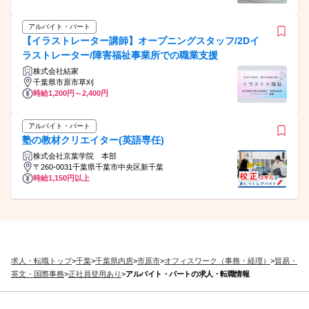
アルバイト・パート
【イラストレーター講師】オープニングスタッフ/2Dイ
ラストレーター/障害福祉事業所での職業支援
株式会社結家
千葉県市原市草刈
時給1,200円～2,400円
アルバイト・パート
塾の教材クリエイター(英語専任)
株式会社京葉学院 本部
〒260-0031千葉県千葉市中央区新千葉
時給1,150円以上
求人・転職トップ
>
千葉
>
千葉県内房
>
市原市
>
オフィスワーク（事務・経理）
>
貿易・
英文・国際事務
>
正社員登用あり
>
アルバイト・パートの求人・転職情報