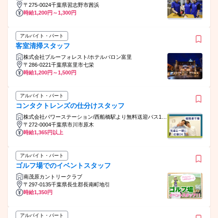
FC)
〒275-0024千葉県習志野市茜浜
時給1,200円～1,300円
アルバイト・パート
客室清掃スタッフ
株式会社ブルーフォレスト/ホテルバロン富里
〒286-0221千葉県富里市七栄
時給1,200円～1,500円
アルバイト・パート
コンタクトレンズの仕分けスタッフ
株式会社パワーステーション/西船橋駅より無料送迎バス10
分の倉庫
〒272-0004千葉県市川市原木
時給1,365円以上
アルバイト・パート
ゴルフ場でのイベントスタッフ
南茂原カントリークラブ
〒297-0135千葉県長生郡長南町地引
時給1,350円
アルバイト・パート