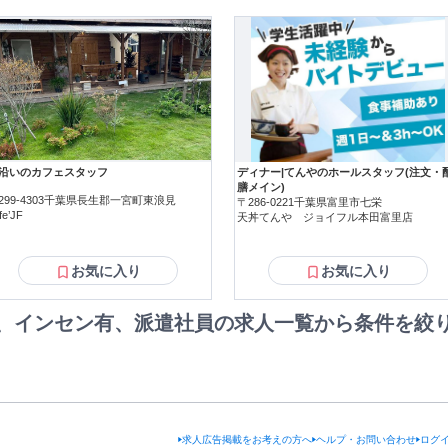
沿いのカフェスタッフ
ディナー|てんやのホールスタッフ(注文・
膳メイン)
299-4303千葉県長生郡一宮町東浪見
〒286-0221千葉県富里市七栄
fe’JF
天丼てんや ジョイフル本田富里店
お気に入り
お気に入り
、インセン有、派遣社員の求人一覧から条件を絞
求人広告掲載をお考えの方へ
ヘルプ・お問い合わせ
ログ