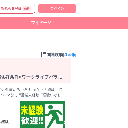
新規会員登録
ログイン
無料
マイページ
|
関連度順
新着順
給&好条件×ワークライフバラン
のお仕事いろいろ！ あなたの経験、収
今より収入UP #新規営業でバリバリ働き
フィスカジュアル #ベンチャー #無形商
など ＜案件例＞ 法人向
ス経験あ
コール（浜松町／新橋） 通信系サービ