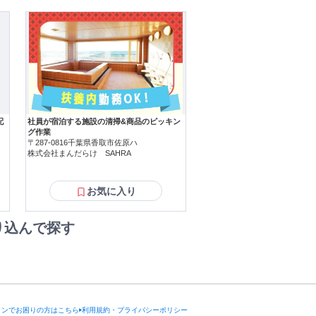
配
社員が宿泊する施設の清掃&商品のピッキン
グ作業
〒287-0816千葉県香取市佐原ハ
株式会社まんだらけ SAHRA
お気に入り
り込んで探す
インでお困りの方はこちら
利用規約・プライバシーポリシー