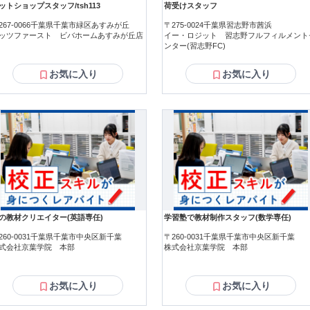
ットショップスタッフ/tsh113
荷受けスタッフ
267-0066千葉県千葉市緑区あすみが丘
〒275-0024千葉県習志野市茜浜
ッツファースト ビバホームあすみが丘店
イー・ロジット 習志野フルフィルメント
ンター(習志野FC)
お気に入り
お気に入り
の教材クリエイター(英語専任)
学習塾で教材制作スタッフ(数学専任)
260-0031千葉県千葉市中央区新千葉
〒260-0031千葉県千葉市中央区新千葉
式会社京葉学院 本部
株式会社京葉学院 本部
お気に入り
お気に入り