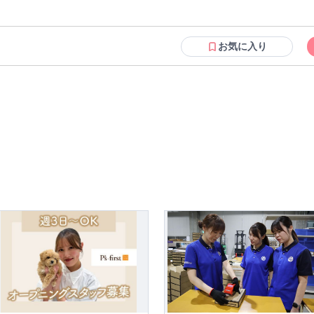
れており、対応しやすい環境が整っています。 ＜業界例＞ 通信企業・広告代理店・インフラ企業・食品メーカ
件も一部あり。
レル、コスメメーカーなど まずはご相談ください！ ■ 未経験から営業デビューしたスタッフも多数活躍中！
正社員登用制度あり！長期キャリア形成にもおすすめ 「営業職に興味がある」「稼げる仕事がしたい」そんなあなた
お気に入り
ピッタリの案件が勢揃い！ 販売・接客・事務など他業種からの転職者も多く
に相談可能な案件もあるので、 あなたのライフスタイルに合った働き方が見