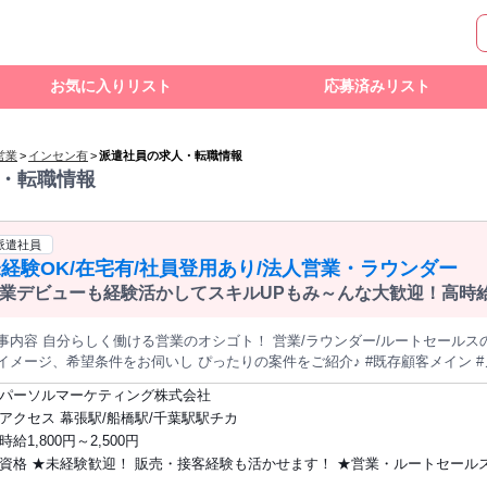
お気に入りリスト
応募済みリスト
営業
>
インセン有
>
派遣社員の求人・転職情報
・転職情報
派遣社員
経験OK/在宅有/社員登用あり/法人営業・ラウンダー
業デビューも経験活かしてスキルUPもみ～んな大歓迎！高時
◎
事内容 自分らしく働ける営業のオシゴト！ 営業/ラウンダー/ルートセールス
メージ、希望条件をお伺いし ぴったりの案件をご紹介♪ #既存顧客メイン #ノルマなし #営業未経験 #経験いかして
キルUP #残業少なめ #土日祝休み #基本、直行直帰 #在宅あり #大手企業 #
パーソルマーケティング株式会社
い #お客様との信頼関係をじっくり築いていきたい #インセンティブあり #オ
アクセス 幕張駅/船橋駅/千葉駅駅チカ
#有形商材 #キャリアUP #正社員登用あり #研修制度が充実 などなど お仕事一例 ■ 新規・既存営業、法人営業、販
時給1,800円～2,500円
ラウンダー、登録促進など ■ 商材：ネット回線／OA機器／ウォーターサーバー／ITサービス
資格 ★未経験歓迎！ 販売・接客経験も活かせます！ ★営業・ルートセール
空調設備サービスの案内（豊洲） 建設機械レンタル営業（八丁堀） 登録促進
法人営業（渋谷・新宿） 在宅OK！セールスサポート業務（大手町） いずれもトークスクリプトやマニュアルが完
る方は即戦力！ スキル・経験活かして高時給をゲット♪ ※普通自動車免許が必要な案