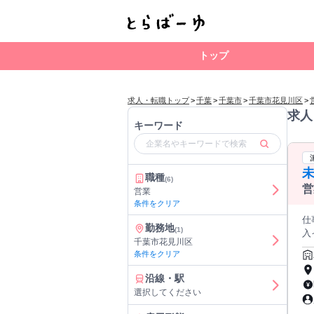
トップ
求人・転職トップ
>
千葉
>
千葉市
>
千葉市花見川区
>
求人
キーワード
未
職種
(6)
営
営業
ス
条件をクリア
仕
勤務地
(1)
入イ
千葉市花見川区
ス
条件をクリア
た
材 
沿線・駅
促
選択してください
け
スの