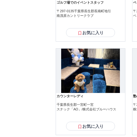
ゴルフ場でのイベントスタッフ
ペ
〒297-0135千葉県長生郡長南町地引
〒
南茂原カントリークラブ
ペ
お気に入り
カウンターレディ
塾
千葉県長生郡一宮町一宮
〒
スナック「AO」/株式会社ブルーハウス
株
お気に入り