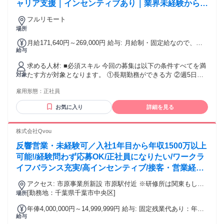
回線(自己負担で設置)を保持していること ・貸与品をご自身
ャリア支援｜インセンティブあり｜業界未経験からプ
の声② N.Oさん：20代（入社3年目） ╰━━━━━ｖ
で設定可能な方 ＜光回線は以下条件必須＞ ※最低でもアップ
ロのアドバイザーへ
━━━━━━━━━━━╯ Q.この会社の好きなところは？ 仕
ロード20Mbps・ダウンロード30Mbps速度を保持しているこ
フルリモート
事とプライベートのメリハリがしっかりしていて働きやすい
と ※LANケーブルを使用しての有線接続が必須です。wifi環境
場所
ところが魅力です。若手社員が多く、年齢が近い分、相談し
は不可(据置型Wi-Fiルータも不可) ※貸与品：デスクトップ
やすくて職場の雰囲気も明るく親しみやすいと感じていま
月給171,640円～269,000円 給与: 月給制・固定給なので、毎
PC・モニター・キーボード・マウス・ヘッドセット・ウェブ
給与
す。 Q.仕事の面白いところは？ 自分自身の成長が、そのまま
月の給与は一定となります。 月給額は以下の計算式に基づい
カメラ
依頼の獲得につながるため、成長を実感しやすいところが面
て計算されます。 時間給（※1）×1日当たりの勤務時間数（7
求める人材: ■必須スキル 今回の募集は以下の条件すべてを満
白さのひとつです。さらに、お客様から直接「ありがとう」
時間）×20営業日（※2） ※1 ご経験スキルをもとに設定、
たす方が対象となります。 ①長期勤務ができる方 ②週5日の
対象
と感謝の言葉をいただけることが、大きなやりがいになって
詳細はご応募後にご説明いたします ※2 当月のカレンダー日
勤務ができる方 ③PCの基本操作（文字入力やWeb検索、メー
います。 Q.応募のきっかけを教えてください。 福祉系の大学
数に関わらず、20日分を1ヶ月として算出します 上記金額に
雇用形態：
正社員
ル送信）ができる方 ④自宅にインターネットの固定回線（光
を卒業したこともあり、もともと福祉の仕事に興味がありま
対して業績目標が設定されます。 3ヶ月に1回、成果に応じて
回線等）があり、有線接続ができる環境の方 ※お客様に安定
した。中でも、営業要素もある福祉用具専門相談員は、自分
給与改定を行いますので、頑張りは即時反映！ 査定以降は営
お気に入り
詳細を見る
した通話品質をお届けするため、必須条件となります。ポケ
の関心とマッチしていて魅力を感じたのが応募のきっかけで
業成績に応じた給与設定となります。 また勤務時間の変更も1
ットWiFiなどモバイル回線を使用されている方は、有線接続
す。 ═══════════════ ❖ こんな心配も一切不要です！
ヶ月ごとに行えます。 ---- 1,226（円）×7（時間）×20（営業
ができる環境のご用意をお願いいたします。 ■歓迎スキル 営
株式会社Qvou
═══════════════ 【Q.実際、残業時間はどれくらい？】
日）=月給171,640円 1,850（円）×7（時間）×20（営業日）＋
業経験（個人・法人不問）、接客・販売・飲食などの顧客対
月に20〜35時間ほどです。オン・オフのメリハリを大切にし
インセンティブ10,000（円）=月給269,000円※昇給例 ---- ※
反響営業・未経験可／入社1年目から年収1500万以上
応経験、キャリアアドバイザー・テレアポ・カスタマーサク
ながら、無理なく働けます！ 【Q.お休みって取りやすい？】
研修中期間中の給与変動なし ※通信手当一部支給 ※各種イン
セスなどの経験が活かせます。 --------------------------------------------
可能!/経験問わず応募OK/正社員になりたい/ワークラ
シフト制なので希望も通りやすいです。会社として有休取得
センティブ支給（最大年間30万円） ※社会保険完備（厚生年
---------------- 〈異業種からスタートした20代、30代、40代の先
イフバランス充実/高インセンティブ/接客・営業経験
も推奨していますので、5連休以上でお休みを取ることもでき
金、健康保険、雇用保険）
輩が活躍中！〉 営業職未経験の方や異業種からの転職者も活
ますよ。 【Q.社内の雰囲気はどんな感じ？】 20代・30代・
者積極採用/20代30代募集
躍中。既に研修を終えられ、順調に成約に繋げていただいて
アクセス: 市原事業所新設 市原駅付近 ※研修所は関東もしく
40代が中心で、職種的にも本当に温かい雰囲気です。 例え
います。 応募者さまの過去業務経験（一例） 小売販売スタッ
は関西にございます
[勤務地：千葉県千葉市中央区]
場所
ば、仕事中に小腹が空いたときのために、副社長自ら、事務
フ、飲食店サービススタッフ、ビューティーアドバイザー、
所によくお菓子を補充してくれています(笑) 【Q.本当に未経
年俸4,000,000円～14,999,999円 給与: 固定残業代あり：年俸
生命保険・損害保険営業、キャリアアドバイザー、カスタマ
験からでも大丈夫？】 大丈夫です！ 当社では未経験の方が無
給与
￥4,000,000 〜 ￥14,999,999は1か月当たりの固定残業代
ーサクセス、コールセンター業務 等
理なくスタートできるよう、実践に即したOJT研修に力を入