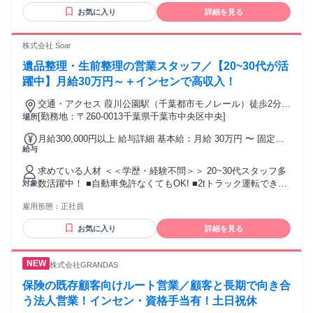
ご経験 ■ 無形商材･無形サービスを扱ったご経験 ■ 営業推進･
お気に入り
詳細を見る
販売促進を担当したご経験 ■ オフィスワーク（ホワイトカラ
ー）のご経験 ❯❯❯ こんな方にピッタリ ＿.＿.＿.＿.＿.＿.＿.
＿.＿.＿.＿.＿.＿.＿ ✅ 人と関わる仕事がしたい ✅ 独立して稼
株式会社 Soar
げる提携先を探している ✅ 大手企業の保険商品を取り扱いた
遺品整理・生前整理の営業スタッフ／【20~30代が活
い ✅ 前職の経験を活かせる仕事がしたい ❯❯❯ こんなキーワ
ードで探す方にも ＿.＿.＿.＿.＿.＿.＿.＿.＿.＿.＿.＿.＿.＿ ・
躍中】月給30万円～＋インセンで高収入！
保険プランナー ・ライフプランナー ・ファイナンシャルプラ
交通・アクセス 葭川公園駅（千葉都市モノレール）徒歩2分／
ンナー（FP） ・保険セールス、保険営業 ・ルート営業、パ
千葉中央駅（京成千葉線）徒歩6分
[勤務地：〒260-0013千葉県千葉市中央区中央]
場所
ートナー営業 ・代理店サポート営業、代理店営業 ・生保営
業、生命保険セールス ・フリーエージェント ・フリーラン
月給300,000円以上 給与詳細 基本給：月給 30万円 〜 固定残
ス、個人事業主、独立支援 ・高収入、成果報酬、歩合制 ・既
給与
業代：なし 【一律手当】 全員に一律で支払われる通勤・皆
存顧客フォロー（既存顧客中心） ・アフターフォロー営業、
勤・家族手当金額：なし 全員に一律で支払われるその他手当
リテール営業 ・飛び込み営業なし、新規開拓なし ・50代･60
求めている人材 ＜＜学歴・経験不問＞＞ 20~30代スタッフ多
金額：なし ＼インセンティブあり！ノルマ無し！／ 未経験ス
代活躍中 ・早期退職、定年後の仕事 ・ずっと働ける仕事 ・
数活躍中！ ■自動車免許なくてもOK! ■2tトラック運転できる
対象
タートでも月収40万円以上稼ぐスタッフ多数！ ！ ①月給30万
好きな時間に働ける ・自分のペースで働ける ＊未経験･初心
方大歓迎！ ************** 【★歓迎します！】 ・未経験の方 ・
円～ ※研修期間(1か月）：月給28万円～ ※基本給は高いが歩
者OK ＊業界未経験OK･職種未経験OK ＊経験者歓迎･有資格
雇用形態：
正社員
第二新卒や社会人経験のない方 ・フリーターの方 ・ブランク
合率は低い制度 ②月給25万円～ ※研修期間(1か月）：月給23
者歓迎 ＊高卒･大学卒など学歴不問 ＊中高年･ミドルシニア活
のある方 ・正社員として頑張りたい方 ************** 【★こん
万円～ ※基本給は高いが歩合率が高い制度 - ・インセンティ
お気に入り
詳細を見る
躍中 ＊主婦･主夫歓迎（ブランクOK） ＊管理職･マネジメン
な人におすすめ】 ・とにかく稼ぎたい！ ・プライベートの時
ブあり ・昇給あり ・交通費支給（月上限2万円） ・出張に伴
ト経験歓迎 ＊中途入社50％以上 ＊副業･WワークOK ＊40代
間も大切！ ・安定収入で家庭を持ちたい ・人の役に立ちたい
う費用はすべて会社負担 ▼①②の違い どちらも仕事内容は同
以上も応募可、50代以上も応募可
・社会貢献できる仕事がしたい！
じですが、歩合率が異なります 安定した収入を求める方は①
株式会社GRANDAS
の働き方。 歩合でバリバリ稼ぎたい方は②の働き方など、自
保険の既存顧客向けルート営業／顧客と長期で向き合
分のスタイルに合わせて選択できます◎ **************** ＼20代
う法人営業！インセン・資格手当有！土日祝休
～30代が活躍中！／ 今注目されている “整理事業” は、 単な