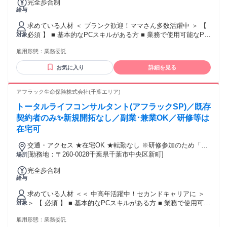
完全歩合制
代理店営業 ・生保営業、生命保険セールス ・フリーエージェ
給与
ント ・フリーランス、個人事業主 ・家庭と両立、子育てと両
立 ・飛び込み営業なし ・新規開拓なし ・友人勧誘なし、家
求めている人材 ＜ ブランク歓迎！ママさん多数活躍中 ＞ 【
族勧誘なし ＊未経験･初心者OK ＊経験者歓迎･有資格者歓迎
必須 】 ■ 基本的なPCスキルがある方 ■ 業務で使用可能なPC
対象
＊高卒･大学卒など学歴不問 ＊中高年･ミドルシニア活躍中 ＊
を所有している方 ※業界未経験OK･職種未経験OK ※営業職
主婦･主夫歓迎（ブランクOK） ＊女性が活躍中 ＊中途入社
雇用形態：
業務委託
に自信がない方もお気軽にお問合せください 【 あれば歓迎
50％以上 ＊副業･WワークOK ＊40代以上も応募可、50代以上
】 ■ オフィスワーク（ホワイトカラー）のご経験 ■ カスタマ
お気に入り
詳細を見る
も応募可
ーサービス･サポート（BtoC事業）のご経験 ■ 営業事務･内勤
などのご経験 ■ 販売･接客･サービス業のご経験 ■ 法人･個人
営業のご経験 ■ 金融･保険業界のご経験 ❯❯❯ こんな方にピ
アフラック生命保険株式会社(千葉エリア)
ッタリ ＿.＿.＿.＿.＿.＿.＿.＿.＿.＿.＿.＿.＿.＿ ✅ 家庭を優先
トータルライフコンサルタント(アフラックSP)／既存
しながら自由に働きたい ✅ 人と関わる仕事がしたい ✅ 自宅
でできる仕事を探している ✅ 前職の経験を活かせる仕事がし
契約者のみ✨新規開拓なし／副業･兼業OK／研修等は
たい ❯❯❯ こんなキーワードで探す方にも ＿.＿.＿.＿.＿.＿.
在宅可
＿.＿.＿.＿.＿.＿.＿.＿ ・保険プランナー ・ライフプランナー
・ファイナンシャルプランナー（FP） ・保険セールス、保険
交通・アクセス ★在宅OK ★転勤なし ※研修参加のため「新
営業 ・ルート営業、パートナー営業 ・代理店サポート営業、
宿区西新宿」への出社あり
[勤務地：〒260-0028千葉県千葉市中央区新町]
場所
代理店営業 ・生保営業、生命保険セールス ・フリーエージェ
完全歩合制
ント ・フリーランス、個人事業主 ・家庭と両立、子育てと両
給与
立 ・飛び込み営業なし ・新規開拓なし ・友人勧誘なし、家
族勧誘なし ＊未経験･初心者OK ＊経験者歓迎･有資格者歓迎
求めている人材 ＜＜ 中高年活躍中！セカンドキャリアに ＞
＊高卒･大学卒など学歴不問 ＊中高年･ミドルシニア活躍中 ＊
＞ 【 必須 】 ■ 基本的なPCスキルがある方 ■ 業務で使用可能
対象
主婦･主夫歓迎（ブランクOK） ＊女性が活躍中 ＊中途入社
なPCを所有している方 【 あれば歓迎 】 ■ 法人･個人営業の
50％以上 ＊副業･WワークOK ＊40代以上も応募可、50代以上
雇用形態：
業務委託
ご経験 ■ 金融･保険業界のご経験 ■ 販売･接客･サービス業の
も応募可