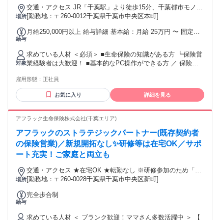
るサービスではなく、社会に欠かせない存在です。 高齢化が
交通・アクセス JR「千葉駅」より徒歩15分、千葉都市モノレ
進む今、「社会的事業」として大きな役割を担っており、将
ール「葭川公園駅」より徒歩7分、JR総武本線「東千葉駅」よ
[勤務地：〒260-0012千葉県千葉市中央区本町]
場所
来性もバツグン！ お客様は一人暮らしを始める若い方から、
り徒歩12分
グループホームへ入居される高齢の方まで本当にさまざま。
月給250,000円以上 給与詳細 基本給：月給 25万円 〜 固定残
「荷物を整理したい」「新しい生活をスタートしたい」――
給与
業代：なし 【一律手当】 全員に一律で支払われる通勤・皆
そんな想いに寄り添い、サポートするのが私たちの仕事で
勤・家族手当金額：なし 全員に一律で支払われるその他手当
す。 ＜＜この仕事のポイント＞＞ ★丁寧なヒアリングが一番
求めている人材 ＜必須＞ ■生命保険の知識がある方 ┗保険営
金額：なし ・インセンティブあり ・交通費全額支給あり ・
大事 お客様の気持ちに寄り添い、どんなことで困っているの
業経験者は大歓迎！ ■基本的なPC操作ができる方 ／ 保険知
対象
資格手当あり ・昇給：年1回（7月） （会社・個人業績に連
かを一緒に整理します。 ★ “ありがとう”がダイレクトに返っ
識よりも、 人と向き合う姿勢を重視します。 ＼ ブランクが
動）
雇用形態：
正社員
てくるやりがい 「助かりました！」と笑顔をいただける瞬間
ある方、 経験が浅い方も大歓迎！ 「人の話を聞くことが得
が、この仕事の魅力。 ★ 社会貢献性が高い業界 単なる仕事
意」 「お客様と長く関係を築きたい」 そんな方を歓迎しま
お気に入り
詳細を見る
ではなく、誰かの人生の大切な節目に関わる責任あるお仕
す。 ＜活かせる経験＞ ■接客・販売・サービス業の経験 ■個
事。 ★ 未経験から成長できる環境 20代～30代のスタッフが
人営業・法人営業の経験 ■保険・金融業界での実務経験 ■既存
中心だから、同世代と一緒に働ける安心感も◎ 「人の役に立
顧客へのルート営業経験 ※商材・顧客・経験年数は問いませ
アフラック生命保険株式会社(千葉エリア)
ちたい」「やりがいを感じながら働きたい」そんな想いがあ
ん。 ※他業界出身の先輩も活躍しています。 ＜こんな方にピ
アフラックのストラテジックパートナー(既存契約者
る方にはピッタリ！ 同世代の仲間と一緒に、社会に必要とさ
ッタリです＞ □売って終わりではなく、 お客様と長く向き合
れる仕事に挑戦してみませんか？
いたい方 □数字だけでなく、 信頼関係を大切にしたい方 □相
の保険営業)／新規開拓なし✨研修等は在宅OK／サポ
手の話を丁寧に聞ける方 □周囲と協力しながら仕事を進めら
ート充実！ご家庭と両立も
れる方 □落ち着いた営業環境で働きたい方 □ブランク明けで保
険業界に復帰したい方 □仕事と私生活を両立しながら 長く働
交通・アクセス ★在宅OK ★転勤なし ※研修参加のため「新
きたい方
宿区西新宿」への出社あり
[勤務地：〒260-0028千葉県千葉市中央区新町]
場所
完全歩合制
給与
求めている人材 ＜ ブランク歓迎！ママさん多数活躍中 ＞ 【