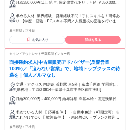
月給350,000円以上 給与: 固定残業代あり：月給 ￥350,000以
給与
上は1か月当たりの固定残業代￥87,600（45時間相当分）を含
む。45時間を超える残業代は追加で支給する。 ⽉給 35万円以
求める人材: 業界経験、営業経験不問！手にスキルを！研修あ
上 ⽉給35万円〜+毎⽉インセン＋達成報奨金＋ランキング報
り 【学歴・経験・PCスキル不問／人柄重視の面接を行いま
対象
奨金＋交通費＋各種⼿当＋役職⼿当 ※試⽤期間3ヶ⽉あり。
す】 ★未経験OK・第二新卒歓迎！ ★社会人経験10年以上の
（期間中の待遇変更はありません） ★達成報奨金、ランキン
雇用形態：
正社員
方も大歓迎！ ★固定給＋毎月インセンティブ×土日休み年間
グ報奨金あり ★誕生日手当（誕生日月に1万円を支給／規定あ
休日120日以上 ★早期キャリアアップの実績多数 ★初年度年
り） ★⼦ども⼿当あり（1⼈につき毎⽉1万円／規定あり） ★
お気に入り
詳細を見る
収1000万円超可能 ★年収1000万円は通過点、2000万円も可能
マイカー通勤OK（交通費は規定内⽀給) 【初年度の年収例】
＜こんな方にピッタリの環境です！＞ ・未経験から新しいこ
700万円〜3000万円以上可能 【年収例】 ・年収1500万円 ／
とに挑戦したい方（手厚い研修あり！） ・固定給に加えて、
カインドアウトレット千葉蘇我インター店
経験1年 ・年収2000万円 ／ 経験2年 ・年収3000万円 ／ 経験3
インセンティブでさらに稼ぎたい方 ・「休みも収入も得られ
年 ★1年⽬で年収1000万円超の実績多数︕
面接確約求人|中古車販売アドバイザー(反響営業
る」環境で、安定して長く働きたい方 ・今の評価制度や待遇
に満足しておらず、成果を正当に評価してほしい方 ・安定基
100%)／「追わない営業」で、地域トップクラスの待
盤の会社で、腰を据えて長く働きたい方 ※面接では建前や遠
遇を｜個人ノルマなし
慮は不要です。 「こんなこと聞いていいのかな」と思うよう
な 給与や休日についての疑問もリアルをお答えします！
交通・アクセス 内房線 浜野駅 車5分｜京成千原線 学園前(千
【求める人材】 ✅️未経験からでも新しいことに挑戦したい方
葉県)駅 車5分｜京葉道路蘇我インター降りて5分
[勤務地：〒260-0814千葉県千葉市中央区南生実町]
場所
✅️人と話す仕事が好きな方 ✅️休みと収入が安定した環境で働
月給300,000円～400,000円 給与詳細 ※基本給・固定残業代の
きたい方 社会人経験10年以上の方など ミドル層も多数活躍中
給与
総額 基本給：月給 24万6700円 〜 32万9000円 固定残業代：
です！ これまでの経験を活かして お客様に寄り添える環境で
あり 1ヶ月あたり5万3300円 〜 7万1000円（固定残業時間：1
す♪ ～前職こんな方必見～ 反響営業 ルート営業 法人営業
求めている人材 【 応募条件 】 ・自動車免許（AT限定可）※
ヶ月あたり30時間） 固定残業時間を超えた勤務時間について
個人営業 インサイドセールス 接客販売 自動車営業 不動
これだけでOK 【 歓迎条件 】 ・未経験OK ・ブランク歓迎、
対象
は別途残業代を支給する 【一律手当】 全員に一律で支払われ
産営業 など業界経験、営業経験不問！手にスキルを！研修あ
学歴不問(中卒・高卒歓迎) ・資格不要、フリーター歓迎 ・第
る通勤・皆勤・家族手当金額：なし 全員に一律で支払われる
り
雇用形態：
正社員
二新卒OK ・20代、30代活躍中！ 【 優遇条件 】 自動車業界