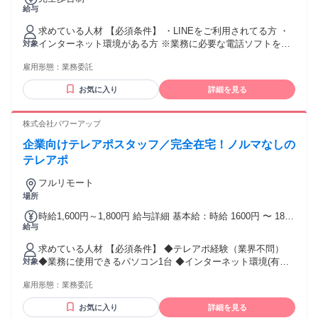
給与
求めている人材 【必須条件】 ・LINEをご利用されてる方 ・
インターネット環境がある方 ※業務に必要な電話ソフトをパ
対象
ソコンにインストールしてご利用いただきます。（初回のみ
雇用形態：
業務委託
設定サポートを行いますのでご安心ください） ※PCをお持ち
でない方もご相談ください （貸出制度あり／条件あり）
お気に入り
詳細を見る
※MacBook。スマホ対応不可 【歓迎条件】 ・未経験歓迎 ・
主婦・主夫歓迎 ・ブランクOK 【求める人物像】 ・在宅で安
定した収入を目指したい方 ・コツコツ取り組める方
株式会社パワーアップ
企業向けテレアポスタッフ／完全在宅！ノルマなしの
テレアポ
フルリモート
場所
時給1,600円～1,800円 給与詳細 基本給：時給 1600円 〜 1800
給与
円 ■給与詳細 ・時給：1,600円〜1,800円 ・がんばった分だけ
収入が増える コール課金制度 ・アポ獲得インセンティブあり
求めている人材 【必須条件】 ◆テレアポ経験（業界不問）
・獲得アポからの成約ボーナス1万円！
◆業務に使用できるパソコン1台 ◆インターネット環境(有線
対象
接続推奨) ◆イヤホンマイク or ヘッドセット ◆簡単なパソコ
雇用形態：
業務委託
ン操作（入力） 【歓迎条件】 ◆人材業界での経験がある方
◆時間の融通が利く在宅ワークをお探しの方
お気に入り
詳細を見る