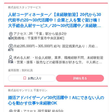
という方 ・毎日ワクワクしながら働きたい方 ・資格やスキル
修期間：2ヶ月 試用・研修期間の条件：本採用と同じ その
を身につけて成長したい方 ／ 少しでも「自分かな？」と感じ
株式会社スタッフサービス
他、給与・待遇の変更はありません
たら ぜひご応募お待ちしております♪ ＼
人材コーディネーター／【未経験歓迎】20代から30
代前半の20〜30代活躍中！企業と人を繋ぐ架け橋！
大手総合人材サービス／20〜30代活躍中／未経験か
ら事務スキルを磨きやすい
アクセス: JR「千葉」駅から徒歩2分
[勤務地：千葉県千葉市中央区新町]
場所
月給285,000円～305,000円 給与: 固定残業代あり：月給
給与
￥285,000 〜 ￥305,000は1か月当たりの固定残業代
￥60,000（34時間相当分）を含む。34時間を超える残業代は
求める人材: ・社会人経験、業界、職種経験不問、未経験歓迎
追加で支給する。
・営業・接客・販売などの顧客折衝が好きな方。 ※人柄とや
対象
る気を重視して選考します。 ※20代〜30代前半の20〜30代メ
雇用形態：
契約社員
ンバーが活躍している職場です！ 【こんな方に向いていま
す】 ・20〜30代活躍中の環境で、実務力を着実に伸ばしてい
お気に入り
詳細を見る
きたい方 ・周囲の状況を見ながら、先回りして動くことにや
りがいを感じる方 ・丁寧さとスピードの両方を意識しながら
成長したい方
株式会社サンマリエ 千葉サロン
婚活アドバイザー／✅30代活躍中！AIにできない人の
心を動かす仕事✨未経験OK
交通・アクセス JR千葉駅 徒歩5分