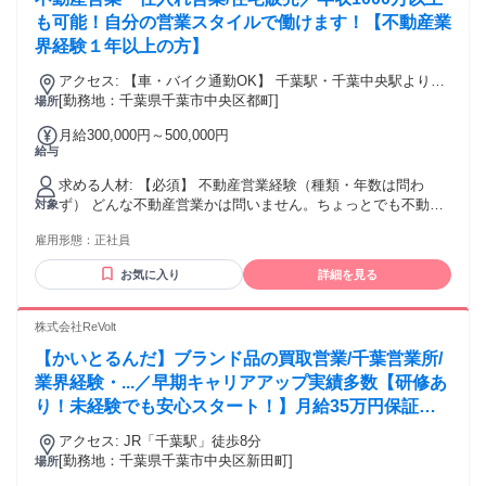
店員、アパレル販売、新聞配など、 接客経験を活かして活躍
している社員も在籍しています。 そのため、不動産の知識や
も可能！自分の営業スタイルで働けます！【不動産業
営業経験がなくても心配はいりません。 「営業に挑戦してみ
界経験１年以上の方】
たい」 「今より収入もスキルも上げたい」 そんな想いをお持
ちの方を歓迎します！
アクセス: 【車・バイク通勤OK】 千葉駅・千葉中央駅より車
10分！ 都保育所バス停下車1分！ ※バスの場合…『千葉駅』
[勤務地：千葉県千葉市中央区都町]
場所
より「御成台車庫行」に乗車。 都保育所バス停にて下車。都
月給300,000円～500,000円
町2丁目交差点を右折後すぐ
給与
求める人材: 【必須】 不動産営業経験（種類・年数は問わ
ず） どんな不動産営業かは問いません。ちょっとでも不動産
対象
に関わった、または知識がある方はお気軽にご応募くださ
雇用形態：
正社員
い！ * 賃貸仲介営業 * 住宅販売営業 * 住宅売買営業 * 不動産
仲介営業 * 投資用不動産営業 * 仕入れ営業 などなど・・・！
お気に入り
詳細を見る
【歓迎スキル】※必須ではありません！ * 不動産鑑定士 * 宅
地建物取引士 * マンション管理士 * 管理業務主任者 * 賃貸不
動産経営管理士 * 建築士（1級・2級）
株式会社ReVolt
【かいとるんだ】ブランド品の買取営業/千葉営業所/
業界経験・...／早期キャリアアップ実績多数【研修あ
り！未経験でも安心スタート！】月給35万円保証◆
毎月インセンティブの買取営業／土日休みで年休120
アクセス: JR「千葉駅」徒歩8分
日以上
[勤務地：千葉県千葉市中央区新田町]
場所