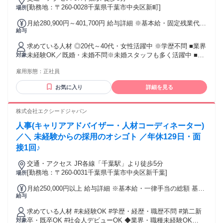
[勤務地：〒260-0028千葉県千葉市中央区新町]
場所
月給280,900円～401,700円 給与詳細 ※基本給・固定残業代の
給与
総額 基本給：月給 23万8500円 〜 35万9300円 固定残業代：
あり 1ヶ月あたり4万2400円（固定残業時間：1ヶ月あたり23
求めている人材 ◎20代～40代・女性活躍中 ※学歴不問 ■業界
時間） 固定残業時間を超えた勤務時間については別途残業代
未経験OK／既婚・未婚不問※未婚スタッフも多く活躍中 ■髪
対象
を支給する 【一律手当】 全員に一律で支払われる通勤・皆
色・ネイル自由♪（華美すぎない範囲で） ✅こんな方は大歓迎
勤・家族手当金額：あり 全員に一律で支払われるその他手当
雇用形態：
正社員
です！ ・接客や販売など対人経験をお持ちの方！ ・販売職か
金額：なし 【インセンティブ制度充実！年齢に関係なく成果
ら本格的な営業にステップアップしたい方！ ・人と深く向き
に応じた昇給】 月給280,900円～401,700円 ＋毎月インセンテ
お気に入り
詳細を見る
合う仕事がしたい方 ・相手の話に耳を傾け本質的なヒアリン
ィブ ※交通費支給（上限3万円まで） ━━━ インセンティブ
グができる方 専門知識は一切必要ありません。 25歳から40歳
について ━━━ ✨ 成果がダイレクトに給与へ反映 ✨ 入社半
くらいの女性が多く活躍している職場です。 未婚や既婚は問
株式会社エクシードジャパン
年後からは目標金額を達成した場合、インセンティブが支給
わず、ブランクのある方も大歓迎。 あなたのこれまでの人生
されます。 (月々10万以上獲得しているアドバイザー多数)
人事(キャリアアドバイザー・人材コーディネーター)
経験が、誰かの背中を押す力になります✨ ＼ひとつでも当て
はまる方は大歓迎／ ◎お客様としっかり向き合いたい方 ◎人
／＼ 未経験からの採用のオシゴト ／年休129日・面
の役に立つお仕事に就きたい方 ◎人と会話することが好きな
接1回♪
方 ◎周囲からよく相談事をされる方 など 【過去に採用した
転職者例】 未経験の方90％以上で、色々な業界から転職先に
交通・アクセス JR各線「千葉駅」より徒歩5分
選んでいただいております！ 入社後に研修を用意しています
[勤務地：〒260-0031千葉県千葉市中央区新千葉]
場所
ので、専門知識やスキルは一切必要ありません。 ＜先輩たち
月給250,000円以上 給与詳細 ※基本給・一律手当の総額 基本
はこんなお仕事を経験しています！＞ ・ブライダルプランナ
給与
給：月給 20万6000円 〜 固定残業代：なし 【一律手当】 全員
ー ・エステ＆美容関連 ・BtoCの営業スタッフ ・キャビンア
に一律で支払われる通勤・皆勤・家族手当金額：あり 全員に
テンダント ・販売スタッフ ・営業アシスタント ・ヨガイン
求めている人材 #未経験OK #学歴・経歴・職歴不問 #第二新
一律で支払われるその他手当金額：あり 1ヶ月あたり4万4000
ストラクター など 【女性管理職多数在籍】 ◆チームマネジ
卒・既卒OK #社会人デビューOK ◆業界・職種未経験OK
対象