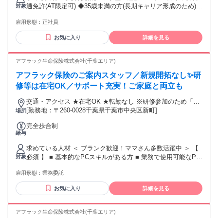
追加で支給する。 ・月給28万円以上 ＋インセンティブ＋賞与
通免許(AT限定可) ◆35歳未満の方(長期キャリア形成のため)
対象
＋報奨金＋役職手当＋資格手当他 ※上記には、固定残業代
＜こんな方にピッタリの職場です＞ ◆明るく対応できる方 ◆
（月45時間分／69,660円）を含みます。固定残業代は残業が
雇用形態：
正社員
ポジティブに物事を捉え、意欲や向上心のある方 ◆人とのコ
ない場合も支給し、超過分は別途支給します。 ※試用期間は6
ミュニケーションが好きな方 ◆当社の成長コアメンバーとし
ヶ月で、その間の雇用形態は契約社員です。 月給は250,000円
お気に入り
詳細を見る
て、スピーディーなキャリアアップを叶えたい ◆頑張った分
になります。 上記額には固定残業代（月35時間分／51,205円
だけ稼げる会社で働きたい ＜歓迎する経験・資格＞ ◆宅地建
分）を含みます。 固定残業代は残業がない場合も支給し、超
物取引士などの関連資格 ◆不動産営業や不動産系の経験 ◆営
アフラック生命保険株式会社(千葉エリア)
過分は別途支給します。 年収例 1） 年収750万円 24歳（未
業や接客販売の経験
経験者）/ 2年目 2）年収600万円 23歳（未経験者）/ 1年目
アフラック保険のご案内スタッフ／新規開拓なし✨研
修等は在宅OK／サポート充実！ご家庭と両立も
交通・アクセス ★在宅OK ★転勤なし ※研修参加のため「新
宿区西新宿」への出社あり
[勤務地：〒260-0028千葉県千葉市中央区新町]
場所
完全歩合制
給与
求めている人材 ＜ ブランク歓迎！ママさん多数活躍中 ＞ 【
必須 】 ■ 基本的なPCスキルがある方 ■ 業務で使用可能なPC
対象
を所有している方 ※業界未経験OK･職種未経験OK ※営業職
雇用形態：
業務委託
に自信がない方もお気軽にお問合せください 【 あれば歓迎
】 ■ オフィスワーク（ホワイトカラー）のご経験 ■ カスタマ
お気に入り
詳細を見る
ーサービス･サポート（BtoC事業）のご経験 ■ 営業事務･内勤
などのご経験 ■ 販売･接客･サービス業のご経験 ■ 法人･個人
営業のご経験 ■ 金融･保険業界のご経験 ❯❯❯ こんな方にピ
アフラック生命保険株式会社(千葉エリア)