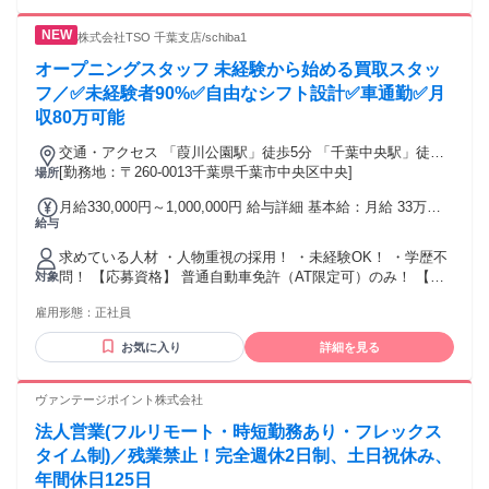
株式会社TSO 千葉支店/schiba1
オープニングスタッフ 未経験から始める買取スタッ
フ／✅未経験者90%✅自由なシフト設計✅車通勤✅月
収80万可能
交通・アクセス 「葭川公園駅」徒歩5分 「千葉中央駅」徒歩9
分 「千葉駅」徒歩14分
[勤務地：〒260-0013千葉県千葉市中央区中央]
場所
月給330,000円～1,000,000円 給与詳細 基本給：月給 33万円
給与
〜 100万円 固定残業代：なし 【一律手当】 全員に一律で支払
われる通勤・皆勤・家族手当金額：なし 全員に一律で支払わ
求めている人材 ・人物重視の採用！ ・未経験OK！ ・学歴不
れるその他手当金額：なし ✅賞与年2回（6月・12月） ✅昇給
問！ 【応募資格】 普通自動車免許（AT限定可）のみ！ 【活
対象
年2回（6月・12月） ✅インセンティブ制度
躍している人材】 ※必須ではありません ・営業、接客、販
雇用形態：
正社員
売、不用品回収、 自動車買取店などでの勤務経験をお持ちの
方。 ・個人営業、法人営業、不動産営業問わず、 何かしらの
お気に入り
詳細を見る
営業経験をお持ちの方。 ・セールスや接客販売などの経験を
お持ちの方。 ＼こんな方ぜひご応募ください！／ ✅土日休み
で家族との時間・プライベートを充実させたい方 ✅在宅率の
ヴァンテージポイント株式会社
高い土日も稼働して、インセンティブで高収入を狙いたい方
法人営業(フルリモート・時短勤務あり・フレックス
✅新しい業界・職種で新たなキャリアを描きたい方 ✅専門ス
キルを身に付けたい方 ✅長く働ける環境で勤務したい方
タイム制)／残業禁止！完全週休2日制、土日祝休み、
年間休日125日