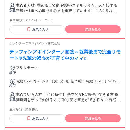
される評価制度です。 インセンティブあり アポ獲得に応じて
求める人材: 求める人物像 経験やスキルよりも、人と接する
給与がプラスされます。 頑張り次第で、しっかり収入アップ
姿勢や仕事への取り組み方を重視しています。 * 人と話すこ
対象
を目指せます。
とが好きな方 * 相手の話を丁寧に聞き、誠実に対応できる方 *
雇用形態：
アルバイト・パート
未経験から新しい仕事に挑戦したい方 * コツコツと継続して
業務に取り組める方 * 明るく前向きに仕事へ取り組める方 *
お気に入り
詳細を見る
簡単なパソコン・スマートフォン・タブレットの操作ができ
る方 * マニュアルや指導内容に沿って業務を進められる方 歓
迎する経験 以下の経験をお持ちの方は、これまでの経験を活
ヴァンテージマネジメント株式会社
かしてご活躍いただけます。 * コールセンター・テレフォン
テレフォンアポインター／面接～就業後まで完全リモ
アポインターの経験 * カスタマーサポート・電話応対の経験 *
接客・販売・営業など、人と接する仕事の経験 このような方
ート✨先輩の95％が子育て中のママ♫
が活躍しています * 未経験からスタートした方 * ブランクの
フルリモート
ある方 * 子育てが一段落し、仕事復帰された方 * 60代・70代
場所
のシニア世代 年齢や経歴を問わず、多くのスタッフが活躍し
ています。 未経験の方へ 現在活躍しているスタッフの多くが
時給1,226円～1,920円 給与詳細 基本給：時給 1226円 〜 1920
未経験からスタートしています。 入社後は研修を行い、業務
給与
円 ✨明確な昇給制度あり 累計稼働時間で全員一律に昇給！ ✨
はマニュアルに沿って進めていただきます。 また、管理者が
アポイントインセンティブあり 1件あたり500～2200円を支
近くでサポートするため、分からないことはすぐに相談でき
求めている人材 【必須条件】 基本的なPC操作ができる方 稼
給！ インセンティブを含めると 1時間あたり平均1300円を
る環境です。 電話で出張買取サービスをご案内し、ご興味を
働時間を守って働ける方 丁寧な受け答えができる方 ご自宅に
対象
GET！ トップオペレーターだと 1時間あたり3000円近いです
お持ちいただいたお客様の訪問日時を調整する業務です。 買
PCと光回線がある方 （業務遂行上必須） ※週9時間以上の稼
♫ ✨また、経験・スキルに応じては SV（育成担当）への昇格
雇用形態：
業務委託
取査定や訪問は専門スタッフが担当します。 この仕事の特徴
働を想定 【ひとつでも当てはまれば歓迎】 ✋電話発信（架
も可能です！
* 完全座り仕事で身体への負担が少ない * ノルマなし * マニュ
電）や テレアポの経験がある方 ✋BtoB営業の経験がある方 ✋
お気に入り
詳細を見る
アル・研修制度あり * 幅広い年代のスタッフが活躍中 * 落ち
明るくハキハキと会話ができる方 ༶ ༶ ༶ ༶ ༶ ༶ ༶ ༶ ༶ ༶ ༶ ༶ ༶
着いた環境で業務に取り組めます ご応募について 特別な資格
༶ ༶ ༶ ༶ ༶ ✅未経験者歓迎／未経験・初心者OK ✅フリーター