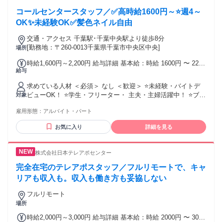
にワクワクできる方 ・合理的なFBと明確な評価制度のもと、
単価は成約いただいた商材単価によって異なります ┗成約率
コールセンタースタッフ／✅高時給1600円～⭐週4～
正当な評価で報われたい方
によって、インセンティブ額が変動いたします ┗高い成約率
OK✨未経験OK✅髪色ネイル自由
を出すことで、より高いインセンティブ額を獲得することが
できます
交通・アクセス 千葉駅･千葉中央駅より徒歩8分
[勤務地：〒260-0013千葉県千葉市中央区中央]
場所
時給1,600円～2,200円 給与詳細 基本給：時給 1600円 〜 2200
給与
円 ・インセンティブ有
求めている人材 ＜必須＞ なし ＜歓迎＞ ⭐未経験・バイトデ
ビューOK！ ⭐学生・フリーター・ 主夫・主婦活躍中！ ⭐ブラ
対象
ンクOK！ ⭐スキル・経験・資格不問！ 《活かせる経験》 営
雇用形態：
アルバイト・パート
業,コールセンター,インセンティブ, 販売,コンビニ,スーパー,
飲食店,接客, 土日祝休み,テレアポ,データ入力, ノルマなし,事
お気に入り
詳細を見る
務,未経験歓迎,Wワーク など ☆ハローワークで求職中の 方も
歓迎
株式会社日本テレアポセンター
完全在宅のテレアポスタッフ／フルリモートで、キャ
リアも収入も。収入も働き方も妥協しない
フルリモート
場所
時給2,000円～3,000円 給与詳細 基本給：時給 2000円 〜 3000