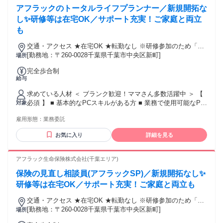
ッタリ ＿.＿.＿.＿.＿.＿.＿.＿.＿.＿.＿.＿.＿.＿ ✅ 家庭を優先
アフラックのトータルライフプランナー／新規開拓な
しながら自由に働きたい ✅ 人と関わる仕事がしたい ✅ 自宅
でできる仕事を探している ✅ 前職の経験を活かせる仕事がし
し✨研修等は在宅OK／サポート充実！ご家庭と両立
たい ❯❯❯ こんなキーワードで探す方にも ＿.＿.＿.＿.＿.＿.
も
＿.＿.＿.＿.＿.＿.＿.＿ ・保険プランナー ・ライフプランナー
・ファイナンシャルプランナー（FP） ・保険セールス、保険
交通・アクセス ★在宅OK ★転勤なし ※研修参加のため「新
営業 ・ルート営業、パートナー営業 ・代理店サポート営業、
宿区西新宿」への出社あり
[勤務地：〒260-0028千葉県千葉市中央区新町]
場所
代理店営業 ・生保営業、生命保険セールス ・フリーエージェ
完全歩合制
ント ・フリーランス、個人事業主 ・家庭と両立、子育てと両
給与
立 ・飛び込み営業なし ・新規開拓なし ・友人勧誘なし、家
族勧誘なし ＊未経験･初心者OK ＊経験者歓迎･有資格者歓迎
求めている人材 ＜ ブランク歓迎！ママさん多数活躍中 ＞ 【
＊高卒･大学卒など学歴不問 ＊中高年･ミドルシニア活躍中 ＊
必須 】 ■ 基本的なPCスキルがある方 ■ 業務で使用可能なPC
対象
主婦･主夫歓迎（ブランクOK） ＊女性が活躍中 ＊中途入社
を所有している方 ※業界未経験OK･職種未経験OK ※営業職
50％以上 ＊副業･WワークOK ＊40代以上も応募可、50代以上
雇用形態：
業務委託
に自信がない方もお気軽にお問合せください 【 あれば歓迎
も応募可
】 ■ オフィスワーク（ホワイトカラー）のご経験 ■ カスタマ
お気に入り
詳細を見る
ーサービス･サポート（BtoC事業）のご経験 ■ 営業事務･内勤
などのご経験 ■ 販売･接客･サービス業のご経験 ■ 法人･個人
営業のご経験 ■ 金融･保険業界のご経験 ❯❯❯ こんな方にピ
アフラック生命保険株式会社(千葉エリア)
ッタリ ＿.＿.＿.＿.＿.＿.＿.＿.＿.＿.＿.＿.＿.＿ ✅ 家庭を優先
保険の見直し相談員(アフラックSP)／新規開拓なし✨
しながら自由に働きたい ✅ 人と関わる仕事がしたい ✅ 自宅
でできる仕事を探している ✅ 前職の経験を活かせる仕事がし
研修等は在宅OK／サポート充実！ご家庭と両立も
たい ❯❯❯ こんなキーワードで探す方にも ＿.＿.＿.＿.＿.＿.
交通・アクセス ★在宅OK ★転勤なし ※研修参加のため「新
＿.＿.＿.＿.＿.＿.＿.＿ ・保険プランナー ・ライフプランナー
宿区西新宿」への出社あり
[勤務地：〒260-0028千葉県千葉市中央区新町]
場所
・ファイナンシャルプランナー（FP） ・保険セールス、保険
営業 ・ルート営業、パートナー営業 ・代理店サポート営業、