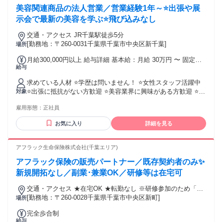
げる提携先を探している ✅ 大手企業の保険商品を取り扱いた
美容関連商品の法人営業／営業経験1年～⭐出張や展
い ✅ 前職の経験を活かせる仕事がしたい ❯❯❯ こんなキーワ
ードで探す方にも ＿.＿.＿.＿.＿.＿.＿.＿.＿.＿.＿.＿.＿.＿ ・
示会で最新の美容を学ぶ⭐飛び込みなし
保険プランナー ・ライフプランナー ・ファイナンシャルプラ
交通・アクセス JR千葉駅徒歩5分
ンナー（FP） ・保険セールス、保険営業 ・ルート営業、パ
[勤務地：〒260-0031千葉県千葉市中央区新千葉]
場所
ートナー営業 ・代理店サポート営業、代理店営業 ・生保営
業、生命保険セールス ・フリーエージェント ・フリーラン
月給300,000円以上 給与詳細 基本給：月給 30万円 〜 固定残
ス、個人事業主、独立支援 ・高収入、成果報酬、歩合制 ・既
給与
業代：あり 【一律手当】 全員に一律で支払われる通勤・皆
存顧客フォロー（既存顧客中心） ・アフターフォロー営業、
勤・家族手当金額：なし 全員に一律で支払われるその他手当
リテール営業 ・飛び込み営業なし、新規開拓なし ・50代･60
求めている人材 ⭐学歴は問いません！ ⭐女性スタッフ活躍中
金額：なし ・みなし残業含む(10h) 14250円 ・賞与あり(業績
代活躍中 ・早期退職、定年後の仕事 ・ずっと働ける仕事 ・
⭐出張に抵抗がない方歓迎 ⭐美容業界に興味がある方歓迎 ⭐営
対象
による)
好きな時間に働ける ・自分のペースで働ける ＊未経験･初心
業だけではなく、 美容業界で販売・接客を されていた方も大
者OK ＊業界未経験OK･職種未経験OK ＊経験者歓迎･有資格
雇用形態：
正社員
歓迎！ ＊＊＊＊＊＊＊＊＊＊ こんな方にぜひ♪ ＊＊＊＊＊＊
者歓迎 ＊高卒･大学卒など学歴不問 ＊中高年･ミドルシニア活
＊＊＊＊ ✅人と話すことが好き ✅コミュニケーションを大切
お気に入り
詳細を見る
躍中 ＊主婦･主夫歓迎（ブランクOK） ＊管理職･マネジメン
にできる ✅美容やコスメに興味がある ✅いろいろな場所へ行
ト経験歓迎 ＊中途入社50％以上 ＊副業･WワークOK ＊40代
くのが好き ✅出張など動きのある仕事がしたい ✅海外や外国
以上も応募可、50代以上も応募可
の雰囲気・文化に興味がある ✅化粧品・美容に興味がある方
アフラック生命保険株式会社(千葉エリア)
「美容が好き」 「人と接する仕事がしたい」 そんな方にもピ
アフラック保険の販売パートナー／既存契約者のみ✨
ッタリの環境です✨ 年齢の条件と理由：あり（例外事由3号の
イ・44歳まで（長期勤続によるキャリア形成のため））
新規開拓なし／副業･兼業OK／研修等は在宅可
交通・アクセス ★在宅OK ★転勤なし ※研修参加のため「新
宿区西新宿」への出社あり
[勤務地：〒260-0028千葉県千葉市中央区新町]
場所
完全歩合制
給与