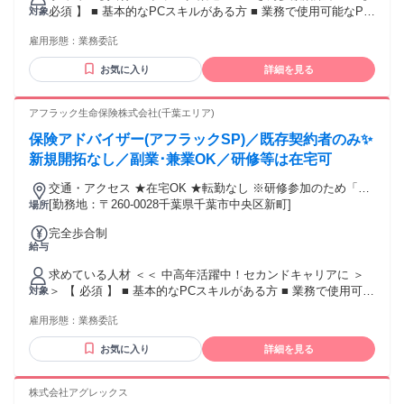
必須 】 ■ 基本的なPCスキルがある方 ■ 業務で使用可能なPC
対象
を所有している方 ※業界未経験OK･職種未経験OK ※営業職
雇用形態：
業務委託
に自信がない方もお気軽にお問合せください 【 あれば歓迎
】 ■ オフィスワーク（ホワイトカラー）のご経験 ■ カスタマ
お気に入り
詳細を見る
ーサービス･サポート（BtoC事業）のご経験 ■ 営業事務･内勤
などのご経験 ■ 販売･接客･サービス業のご経験 ■ 法人･個人
営業のご経験 ■ 金融･保険業界のご経験 ❯❯❯ こんな方にピ
アフラック生命保険株式会社(千葉エリア)
ッタリ ＿.＿.＿.＿.＿.＿.＿.＿.＿.＿.＿.＿.＿.＿ ✅ 家庭を優先
保険アドバイザー(アフラックSP)／既存契約者のみ✨
しながら自由に働きたい ✅ 人と関わる仕事がしたい ✅ 自宅
でできる仕事を探している ✅ 前職の経験を活かせる仕事がし
新規開拓なし／副業･兼業OK／研修等は在宅可
たい ❯❯❯ こんなキーワードで探す方にも ＿.＿.＿.＿.＿.＿.
交通・アクセス ★在宅OK ★転勤なし ※研修参加のため「新
＿.＿.＿.＿.＿.＿.＿.＿ ・保険プランナー ・ライフプランナー
宿区西新宿」への出社あり
[勤務地：〒260-0028千葉県千葉市中央区新町]
場所
・ファイナンシャルプランナー（FP） ・保険セールス、保険
営業 ・ルート営業、パートナー営業 ・代理店サポート営業、
完全歩合制
代理店営業 ・生保営業、生命保険セールス ・フリーエージェ
給与
ント ・フリーランス、個人事業主 ・家庭と両立、子育てと両
立 ・飛び込み営業なし ・新規開拓なし ・友人勧誘なし、家
求めている人材 ＜＜ 中高年活躍中！セカンドキャリアに ＞
族勧誘なし ＊未経験･初心者OK ＊経験者歓迎･有資格者歓迎
＞ 【 必須 】 ■ 基本的なPCスキルがある方 ■ 業務で使用可能
対象
＊高卒･大学卒など学歴不問 ＊中高年･ミドルシニア活躍中 ＊
なPCを所有している方 【 あれば歓迎 】 ■ 法人･個人営業の
主婦･主夫歓迎（ブランクOK） ＊女性が活躍中 ＊中途入社
雇用形態：
業務委託
ご経験 ■ 金融･保険業界のご経験 ■ 販売･接客･サービス業の
50％以上 ＊副業･WワークOK ＊40代以上も応募可、50代以上
ご経験 ■ 無形商材･無形サービスを扱ったご経験 ■ 営業推進･
お気に入り
詳細を見る
も応募可
販売促進を担当したご経験 ■ オフィスワーク（ホワイトカラ
ー）のご経験 ❯❯❯ こんな方にピッタリ ＿.＿.＿.＿.＿.＿.＿.
＿.＿.＿.＿.＿.＿.＿ ✅ 人と関わる仕事がしたい ✅ 独立して稼
株式会社アグレックス