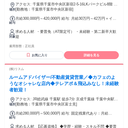
アクセス: 千葉県千葉市中央区新宿2-5-16LKパークビル8階 ・
[勤務地：千葉県千葉市中央区新宿]
千葉駅 10分 ・千葉中央駅 3分 駅チカ
場所
月給300,000円～420,000円 給与: 月給30万円～42万円＋イン
給与
センティブ+賞与年2回（平均5ヶ月分支給※昨年度実績） ※
交通費別途支給 ※スキル・経験を考慮の上、決定いたしま
求める人材: ・要普免（AT限定可） ・未経験・第二新卒大歓
す。 ※インセンティブに上限はございません。
迎
対象
雇用形態：
正社員
お気に入り
詳細を見る
(株)リスム
ルームアドバイザー/不動産賃貸営業／◆カフェのよ
うなオシャレな店内◆テレアポ＆飛込みなし！未経験
者歓迎！
アクセス: JR総武線 千葉駅 徒歩7分 京成千葉線 千葉中央駅
歩5分 千葉モノレール 葭川公園駅 歩2分 千葉県千葉市中央区
[勤務地：千葉県千葉市中央区富士見]
場所
富士見2丁目10-8 稲生ビル 1F
月給280,000円～500,000円 給与: 固定残業代あり：月給
給与
￥280,000 〜 ￥500,000は1か月当たりの固定残業代
￥69,660（45時間相当分）を含む。45時間を超える残業代は
求める人材: 【応募資格】 ◆学歴・経験・スキル不問 ◆要普