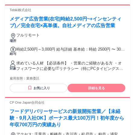
Tebiki株式会社
メディア広告営業(在宅|時給2,500円~+インセンティ
ブ)／完全在宅×高単価。自社メディアの広告営業
フルリモート
場所
時給2,500円～3,000円 給与詳細 基本給：時給 2500円 〜 3000
給与
円 ご自身で獲得いただいた案件が受注に至った場合、受注金
額に応じたインセンティブも別途支給いたします。 試用・研
求めている人材 【必須条件】 ・営業のご経験がある方 ・オ
修期間：3か月 試用・研修期間の条件：本採用と同じ 【勤務
フィスワークに必要なITリテラシー（特にPCタイピングスキ
対象
形態】 勤務形態：シフト制
ル）をお持ちの方 ・平日のうち20～30時間前後の稼働が可能
雇用形態：
業務委託
な方 【歓迎条件】 ・BtoBマーケティングの基礎知識 ・電話
営業／インサイドセールスのご経験 ・ビジネスメールのご経
お気に入り
詳細を見る
験 ・法人営業のご経験（特にメディア広告営業） ・CRM（顧
客管理）システムの利用経験 【求める人物像】 ・営業経験を
活かし、提案・企画にも前向きに取り組みたい方 ・明るく丁
CP One Japan合同会社
寧なコミュニケーションができる方
フードデリバリーサービスの新規開拓営業／【未経
験・9月入社OK】ボーナス最大100万円！初年度から
年収700万円の実績あり
アクセス: 千葉市・船橋市・市川市・松戸市・ 柏市・浦安