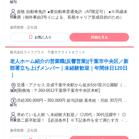
給与
目指せる環境です！ ＼お客様が笑顔になる3つの秘訣をご紹介
や一律手当を含む） 固定残業代：1ヶ月あたり7万5000円（固
設したばかりの まだ新しい拠点になります！ 千葉駅から徒歩
／ ➽カインドクルーのコンサルティングとは？
定残業時間：40時間） 固定残業時間を超えた勤務時間につい
3分と 通勤に便利な立地と整理の行き届いた オフィス環境で
資格 自動車免許 ●要自動車普通免許（AT限定可） ●※35歳未
━━━━━━━━━━━━━━━━━━━ (1) 的確な福祉用具
ては別途残業代を支給する ●月の総支給額 基本給：24万円 固
働きやすさ抜群です◎ 事業成長を支えるバックオフィスとし
満（例外事由3号イによる、長期キャリア形成目的のため）
対象
の提案で生活改善 「用具の選定スキル」が高いスタッフばか
定残業代：7万5,000円（みなし残業月40時間分） ※上記時間
て ご興味をお持ちいただければ ぜひご応募ください。
りなので、「できなかった動作ができるようになった」とい
を超える時間外労働分は追加で支給 査定給：成績に応じ支給
雇用形態：
正社員
うお声をいただくのは日常茶飯事です。未経験からでも経験
●交通費別途支給（規定あり・上限5万円） 交通費：交通費支
豊富な先輩が伴走するので、ご安心ください。 (2) 細やかな無
給
お気に入り
詳細を見る
料サービスあり！現場判断で提供してOK！ 無料サービスがで
きるものを車に積んでいるため、その場の状況に応じて、あ
株式会社ライフプラス 千葉サテライトオフィス
なたの判断で提供できます。また、現場に行って「こういう
サービスがあったらいいな」と思うことは随時導入していま
老人ホーム紹介の営業職(反響営業)|千葉市中央区／新
す。 (3) ニーズに合ったコミュニケーション 業務経験10年以
部署立ち上げメンバー｜未経験歓迎｜年間休日120日
上の経験者が立ちあげた会社なので、お客様のご要望をしっ
｜
かりヒアリングできる「コミュニケーションスキル」が自然
と身に付きます♪ ニーズに合った対応ができる当社なので、ケ
交通・アクセス 京成千葉中央駅から徒歩5分/葭川公園駅（千
アマネジャーさんからの信頼も絶大です！
葉都市モノレール1号線）から徒歩4分/JR千葉駅から徒歩15分
[勤務地：〒260-0012千葉県千葉市中央区本町]
場所
──────────────
╭━━━━━━━━━━━━━━━━━━━╮ ❖ 一緒に働く
月給300,000円～350,000円 給与詳細 基本給：月給 30万円 〜
上司にインタビューしました！ Y.Eさん：30代（リーダー
給与
35万円 固定残業代：あり 【一律手当】 全員に一律で支払わ
職） ╰━━━━━ｖ━━━━━━━━━━━━━╯ Q.メンバ
れる通勤・皆勤・家族手当金額：なし 全員に一律で支払われ
ーへの接し方で、心がけていることは？ 定期的に声をかけた
求めている人材 ＼未経験大歓迎／ ◎20代・30代活躍中！ ◎
るその他手当金額：あり ※経験・能力を考慮し決定します。
り、意見を聞くようにしています。フレンドリーでオープン
第二新卒歓迎！ 【必須条件】※下記条件を全て満たす方 ・50
対象
※上記は1ヶ月あたり7～8.2万円(充当時間:1ヶ月あたり40h)の
な姿勢を大切にし、誰でも気軽に相談できるような雰囲気づ
歳以下の方 ・相手の話を丁寧に聞ける姿勢 ・高卒以上 ・普
固定残業代を含む ※40時間を超える残業代は別途全額支給 ※
雇用形態：
くりを心がけています。 Q.仕事に対してのこだわりを教えて
正社員
通自動車運転免許（AT限定可）をお持ちで、業務での車運転
別途、手当やインセンティブの支給もあります。 【手当】 ・
ください。 お客様のお困りごとには、まず親身になって耳を
が可能な方 【こんな方に向いています】 ・人と話すこと、話