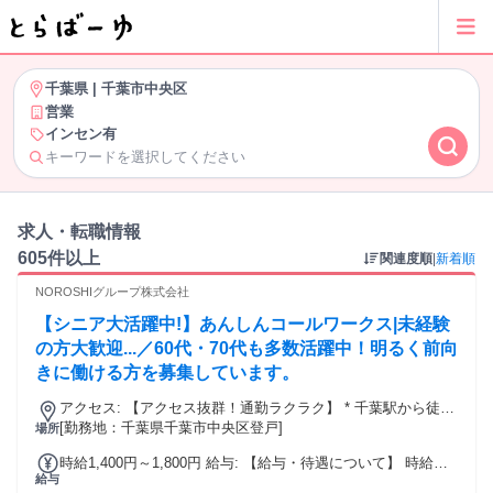
千葉県
|
千葉市中央区
営業
インセン有
キーワードを選択してください
求人・転職情報
605件以上
関連度順
|
新着順
NOROSHIグループ株式会社
【シニア大活躍中!】あんしんコールワークス|未経験
の方大歓迎...／60代・70代も多数活躍中！明るく前向
きに働ける方を募集しています。
アクセス: 【アクセス抜群！通勤ラクラク】 * 千葉駅から徒歩
7分 * 新千葉駅から徒歩5分 * 市役所前駅から徒歩3分 駅チカ
[勤務地：千葉県千葉市中央区登戸]
場所
だから、通勤もストレスフリー！
時給1,400円～1,800円 給与: 【給与・待遇について】 時給は
給与
能力やアポ獲得本数に応じてアップ！ 頑張りがしっかり反映