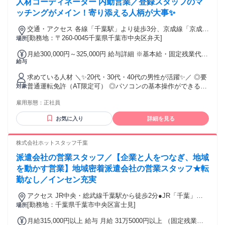
人材コーディネーター 内勤営業／登録スタッフのマ
がある方 ⑤医療介護職の経験がある方 ┗ 介護士、社会福祉
給します。 ❖ 役職手当詳細（月額） ・リーダー職：5,000円
士、介護福祉士、生活相談員など ⑥福祉用具専門相談員の資
ッチングがメイン！寄り添える人柄が大事✨
・主任職：20,000円 ・上席主任職：25,000円 ・課長職：
格がある方 ┗ 入社後に取得可能です ❖ 他にも応募しやすい
70,000円 ・上席課長職：80,000円 ・部長職：90,000円 ・上
交通・アクセス 各線「千葉駅」より徒歩3分、京成線「京成千
条件が揃っています！ ・20-40代活躍中 ・主婦・主夫歓迎 ・
席部長職：100,000円 ﹏﹏﹏﹏﹏﹏﹏﹏﹏ ❖ 賞与：年2回（7
葉駅」より徒歩6分
[勤務地：〒260-0045千葉県千葉市中央区弁天]
場所
即日勤務OK／勤務曜日の相談OK ・ネイルOK／ピアスOK／
月・12月） ・計2ヶ月（前年度実績） ❖ 昇給：年1回（9月）
ひげOK ・髪型、髪色自由／服装自由
・3,000〜41,450円／月（前年度実績）
月給300,000円～325,000円 給与詳細 ※基本給・固定残業代の
┏━━━━━━━━━━━━━━━━━━━┓ ❖ 働くなら絶
═════════════════ 評価制度について詳しく！
給与
総額 基本給：月給 25万9800円 〜 28万1500円 固定残業代：
対にカインドクルーがおすすめ！ 当社の福祉用具相談員とし
═════════════════ 給与を決定するための基準を明確
あり 1ヶ月あたり4万200円 〜 4万3500円（固定残業時間：1ヶ
て働く3つの魅力
求めている人材 ＼✨20代・30代・40代の男性が活躍✨／ ◎要
に定めているので「不公平感」がありません。 基準は主に
月あたり20時間） 固定残業時間を超えた勤務時間については
┗━━━━━━━━━━━━━━━━━━━┛ ⭐ 毎日「あり
普通運転免許（AT限定可） ◎パソコンの基本操作ができる方
対象
「等級」と「号俸」の 2つの要素で構成されています。 ・横
別途残業代を支給する 【一律手当】 全員に一律で支払われる
がとう体験」ができる、感動の仕事！ 私たちの仕事は、ご高
◎業界問わず営業経験者は尚歓迎！ ◎人材業界の経験不問！
軸：等級（キャリアステージ） ・縦軸：号俸（個人の評価に
通勤・皆勤・家族手当金額：なし 全員に一律で支払われるそ
齢者様やそのご家族の「困った」を支えることです。その中
雇用形態：
正社員
未経験歓迎！ ＼✨こんな方にピッタリです✨／ □ピリピリし
応じた給与ランク） ﹏﹏﹏﹏﹏﹏﹏﹏﹏ ◇ 等級とは： 社員
の他手当金額：なし ★昇給について 年2回の給与改定あり ※
で、お客様からの「ありがとう」が直接届く瞬間が何よりの
た雰囲気は好きじゃない □人と話すことは好きだけど 聞き上
の役割や責任のレベルを示す分類です。 役職や職務内容に応
特定スキルの習得で昇給！ ★賞与について 年2回を支給して
お気に入り
詳細を見る
やりがいです。今まで味わったことがない、感動体験をあな
手に徹することもできる □コミュニケーション力を活かした
じて段階が設定されます。 等級が上がるほど、求められるス
います！ ※営業拠点の売上実績を反映！
たの仕事にできます。 ⭐ 飛込み営業一切ナシ！目標未達で
い ＼✨さまざまな経験を活かせる✨／ ルート営業・ルートセ
キルや責任が増し、 それに伴い給与も高くなります。 ◇ 号
も、減給ナシ！ ケアマネジャーさんからの紹介中心の営業ス
ールス 飲食・接客・販売・イベント 営業事務・営業アシスタ
俸（ごうほう）とは： 各等級（役職や職務レベル）内での 細
株式会社ホットスタッフ千葉
タイルなので、飛込み営業は一切ありません。また、目標は
ント 人材派遣・内勤営業・ラウンダー など、コミュニケーシ
かな給与の段階を示すものです。
設定していますが、達成できなくても減給にはならないの
派遣会社の営業スタッフ／【企業と人をつなぎ、地域
ョンスキルを 活かせる環境をお約束します！ ・・・‥…
で、安心して働けます！ ガチガチのお堅いルールもないの
━━━━━━━━━━━━★ ～✋先輩スタッフの声をご紹介
を動かす営業】地域密着派遣会社の営業スタッフ★転
で、自分で考えた理想の営業ができますよ♪ ⭐ 毎年必ず昇給あ
✋～ 前職は業界柄、土日出勤に加えて 出張も多く不規則な生
勤なし／インセン充実
り！最低でも月給3,000円以上UP！ 月に1回、上司との面談で
活スタイル…。 帰宅する頃には子供が寝ている そんな生活が
目標の達成度を確認し、取り組み内容をしっかり評価。その
続いておりました。 今では土日休みがほとんどで、 家族との
アクセス JR中央・総武線千葉駅から徒歩2分●JR「千葉」駅
結果をもとに、昇給額や給与額を決定しています。 事業展開
時間をゆっくり取れています。 また立ち上げたばかりの拠点
東口から徒歩2分／京成電鉄「京成千葉」駅東口から徒歩3分●
[勤務地：千葉県千葉市中央区富士見]
場所
を見据えており、「上が詰まっていて昇進できない」といっ
を 任せてもらえているので、 キャリアの面でも充実していま
千葉駅前大通り沿い「マツモトキヨシ」さんがあるビルの4F
た心配がないため、やる気次第でどんどんキャリアアップも
月給315,000円以上 給与 月給 31万5000円以上 （固定残業代
す。 ～✋千葉サテライトについてご紹介✋～ 2022年7月に開
です