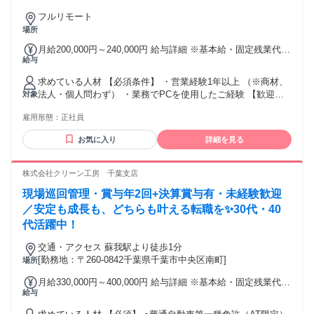
フルリモート
場所
月給200,000円～240,000円 給与詳細 ※基本給・固定残業代の
給与
総額 基本給：月給 16万750円 〜 19万2900円 固定残業代：あ
り 1ヶ月あたり3万9250円 〜 4万7100円（固定残業時間：1ヶ
求めている人材 【必須条件】 ・営業経験1年以上 （※商材、
月あたり25時間） 固定残業時間を超えた勤務時間については
法人・個人問わず） ・業務でPCを使用したご経験 【歓迎要
対象
別途残業代を支給する 【一律手当】 全員に一律で支払われる
件】 ・お客様から感謝を伝えてもらったり、ご提案するのが
通勤・皆勤・家族手当金額：なし 全員に一律で支払われるそ
雇用形態：
正社員
好きな方 ・書類、ドキュメントなどを見て、適切にルールを
の他手当金額：なし 固定残業代制ですが、 実際には残業をな
守って業務遂行できる方 ・自立的、かつ臨機応変に動ける方
るべく行わないよう、 原則禁止としています。 残業時間の有
お気に入り
詳細を見る
・リモートワークのご経験 【向かない方】 ・主体性のない他
無に関わらず、 固定残業時間分の残業代は、 お支払いしてい
責思考、受け身の姿勢になりがちな方 ・周囲からの客観的な
ます。 フレックスタイム制なので、 16時に業務を終えて、
フィードバックや内省を受け取れない方 ・レスポンスや報連
株式会社クリーン工房 千葉支店
お迎えなどに行くことも可能です。
相ができない方 ・チームの調和を乱してしまう方 ・自己管理
現場巡回管理・賞与年2回+決算賞与有・未経験歓迎
（勤怠や清潔感など）ができない方
／安定も成長も、どちらも叶える転職を✨30代・40
代活躍中！
交通・アクセス 蘇我駅より徒歩1分
[勤務地：〒260-0842千葉県千葉市中央区南町]
場所
月給330,000円～400,000円 給与詳細 ※基本給・固定残業代の
給与
総額 基本給：月給 25万4000円 〜 30万8000円 固定残業代：
あり 1ヶ月あたり7万6000円 〜 9万2000円（固定残業時間：1