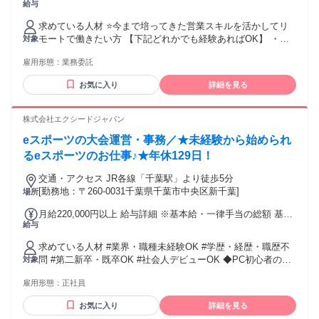
給与
円 時給2,000円～3,000円＋インセンティブ＋昇給制度あり ※
経験・成果・マネジメント経験に応じて決定します！
求めている人材 ⭐今まで培ってきた営業スキルを活かしてリ
モートで働きたい方 【下記どれかでも経験あればOK】 ・ア
対象
ウトバウンドのコール経験 ・法人、個人向けの対面営業経験
雇用形態：
業務委託
・オンライン商談やインサイドセールスの経験 ・SaaS／IT／
人材／広告など 無形商材の営業経験
お気に入り
詳細を見る
株式会社エクシードジャパン
eスポーツの大会運営・事務／★未経験から始められ
るeスポーツのお仕事♪★年休129日！
交通・アクセス JR各線「千葉駅」より徒歩5分
[勤務地：〒260-0031千葉県千葉市中央区新千葉]
場所
月給220,000円以上 給与詳細 ※基本給・一律手当の総額 基本
給与
給：月給 18万5000円 〜 固定残業代：なし 【一律手当】 全員
に一律で支払われる通勤・皆勤・家族手当金額：あり 全員に
求めている人材 #業界・職種未経験OK #学歴・経歴・職歴不
一律で支払われるその他手当金額：あり 1ヶ月あたり3万5000
問 #第二新卒・既卒OK #社会人デビューOK ◆PC初心者の方
対象
円 ※経験・能力を考慮の上、当社規定により優遇いたしま
でも心配いりません！ 【歓迎】 ◆Esports選手やプレイヤー
す。 【 各種手当 】 ■交通費支給（規定有） ■残業手当（全
雇用形態：
正社員
に憧れている方 ◆Esports業界の仕事にチャレンジしてみたい
額） ■役職手当（月3万円～20万円） ■資格手当（月3,000円
方 ◆“好き”を大切にしながら、安定した生活も実現したい方
～28万円／規定有） ■住宅手当（月5,000円～／規定有） ■扶
お気に入り
詳細を見る
＼★こんな方に向いています★／ ・ゲームがとにかく好き！
養手当（1万円／月） ■子供手当（1人5,000円／月） 試用・研