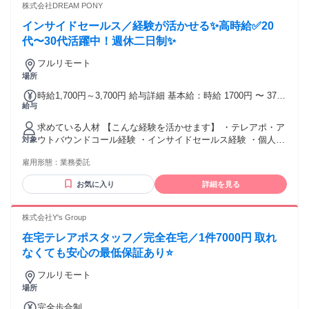
や経験は必要ありません。 人と話すことが好きな方、長く安
歓迎 ✅主婦・主夫歓迎 ✅副業・WワークOK ✅ブランクOK ✅
株式会社DREAM PONY
定して働ける職場をお探しの方は、ぜひご応募ください。 皆
経験者歓迎／経験者・有資格者歓迎 ✅年齢不問 ✅学歴不問 ✅
インサイドセールス／経験が活かせる✨高時給✅20
さまからのご応募を心よりお待ちしております。
既卒歓迎／第二新卒歓迎 ✅転職回数不問 ✅フルリモート（完
全在宅） ✅在宅OK／住宅勤務（リモートワーク）OK ✨長期
代〜30代活躍中！週休二日制✨
歓迎 ✨職種変更なし ✨高定着率！働きやすさ抜群のお仕事！
フルリモート
⸜⸜ さらにこちらもPOINT ⸝⸝ ✱急募！即日勤務OK ✱大量募集
場所
／大型募集 ✱中途入社50％以上 ✱面接1回 ✱リモート面接Ok
༶ ༶ ༶ ༶ ༶ ༶ ༶ ༶ ༶ ༶ ༶ ༶ ༶ ༶ ༶ ༶ ༶ ༶
時給1,700円～3,700円 給与詳細 基本給：時給 1700円 〜 3700
給与
円 【報酬】 時給1,700円～3,700円 経験、実績、営業スキルを
考慮して決定します。 【月収例】 ■月80時間稼働 時給1,700
求めている人材 【こんな経験を活かせます】 ・テレアポ・ア
円×80時間 月額報酬136,000円 + インセンティブ
ウトバウンドコール経験 ・インサイドセールス経験 ・個人／
対象
━━━━━━━━━━━━━━━━━━ ■月120時間稼働 時給
法人向け営業経験 ・コールセンター（架電）経験 ・接客・販
2,000円×120時間 月額報酬240,000円 + インセンティブ
雇用形態：
業務委託
売経験 ・無形商材・サービス案内の経験 業界や扱っていた商
━━━━━━━━━━━━━━━━━━ ■月170時間稼働 時給
材は問いません。 営業・接客の実務経験1年前後を目安として
2,500円×170時間 月額報酬425,000円 + インセンティブ
お気に入り
詳細を見る
います。 【こんな方に向いています】 ・経験を活かして在宅
で働きたい方 ・電話で人と話すことに抵抗がない方 ・相手の
話を聞くことが得意な方 ・アポイント獲得・案内が得意な方
株式会社Y's Group
・目標を意識して働ける方 ・自分で仕事の時間を管理できる
在宅テレアポスタッフ／完全在宅／1件7000円 取れ
方 【特に歓迎する方】 ・個人向け（BtoC）または法人向け
（BtoB）のアウトバウンド営業経験がある方 ・架電数やアポ
なくても安心の最低保証あり⭐
率などの数字を意識して働いた経験がある方 ・副業、物販、
フルリモート
フランチャイズなどのテーマに関心がある方 学歴・業界経験
場所
は不問です！
完全歩合制