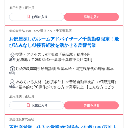
円 ※東京のみ別途地域手当支給 ※経験・能力を考慮の上、当
メントを担うリーダー ◆複数店舗や別地域を統括するエリア
◆PC初心者の方でも心配いりません！ 【MUST条件】 ◇明る
社規定により優遇いたします。 【 各種手当 】 ■交通費支給
マネジャー ◆本部採用育成担当 など、リーダー職の育成に力
雇用形態：
正社員
くコミュニケーションが取れる方 ＼★こんな方に向いていま
（規定有） ■残業手当（全額） ■役職手当（月3万円～20万
を入れており、20代で管理職へキャリアアップすることも可
す★／ ・自分に合うシゴトを見つけたい方 ・叶えたい夢や目
円） ■資格手当（月3,000円～／規定有） ■資格取得補助費支
能です。 希望のキャリアを描けるよう、会社がサポートしま
お気に入り
詳細を見る
標を見つけたい方 ・はたらく場所の融通を利かせたい方 ・働
給（月2,000円～／規定有） ■住宅手当（月5,000円～／規定
す！ アドバイザーの経験を活かしてカウンセラーやイベント
きやすい環境を重視している方 ＼★活躍中の先輩の前職例★
有） ■扶養手当（1万円／月） ■子供手当（1人5,000円／月）
運営、営業管理部門へのジョブチェンジもOK！
／ 飲食店スタッフ／保育士／携帯ショップ店員 不動産営業／
株式会社Asfree いい部屋ネット千葉蘇我店
ホテルスタッフ／介護士／コールセンター など ／ 少しでも
お部屋探しのルームアドバイザー／千葉勤務限定！飛
「自分かな？」と感じたら ぜひご応募お待ちしております♪
＼
び込みなし◎接客経験を活かせる反響営業
交通・アクセス JR京葉線「蘇我駅」徒歩4分
[勤務地：〒260-0842千葉県千葉市中央区南町]
場所
月給253,000円 給与詳細 ※基本給・固定残業代の総額 基本
給与
給：月給 21万円 固定残業代：あり 1ヶ月あたり4万3000円
（固定残業時間：1ヶ月あたり30時間） 固定残業時間を超え
求めている人材 【必須条件】 ✅普通自動車免許（AT限定可）
た勤務時間については別途残業代を支給する 【一律手当】 全
✅基本的なPC操作ができる方 ✅高卒以上 【こんな方にピッタ
対象
員に一律で支払われる通勤・皆勤・家族手当金額：あり 全員
リです】 ✅接客や販売の経験を活かして営業にチャレンジし
に一律で支払われるその他手当金額：なし ・通勤手当支給
雇用形態：
正社員
たい方 ✅人と話すことが好きな方 ✅飛び込み営業やテレアポ
（月15,000円まで） ・宅建手当（月15,000円／宅地建物取引
ではなく、お客様に寄り添う仕事がしたい方 ✅千葉で腰を据
士資格保有者） ・歩合制度あり（月平均5万円～10万円支給
お気に入り
詳細を見る
えて働きたい方 ✅不動産やお部屋探しに興味がある方 ✅車の
実績あり） ※試用期間・研修期間中は固定残業代の適用はあ
運転が苦にならない方 ✅新しいことに挑戦し、自分自身を成
りません。
長させたい方 【未経験からのチャレンジを応援します】 当社
創建住販株式会社
では現在活躍している社員全員が未経験スタート。 パチンコ
不動産営業 仕入れ営業/住宅販売／年収1000万以上