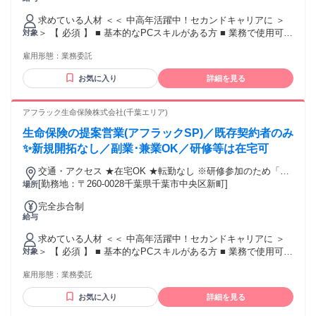
求めている人材 ＜＜ 中高年活躍中！セカンドキャリアに ＞
＞ 【 必須 】 ■ 基本的なPCスキルがある方 ■ 業務で使用可能
対象
なPCを所有している方 【 あれば歓迎 】 ■ 法人･個人営業の
雇用形態：
業務委託
ご経験 ■ 金融･保険業界のご経験 ■ 販売･接客･サービス業の
ご経験 ■ 無形商材･無形サービスを扱ったご経験 ■ 営業推進･
お気に入り
詳細を見る
販売促進を担当したご経験 ■ オフィスワーク（ホワイトカラ
ー）のご経験 ❯❯❯ こんな方にピッタリ ＿.＿.＿.＿.＿.＿.＿.
＿.＿.＿.＿.＿.＿.＿ ✅ 人と関わる仕事がしたい ✅ 独立して稼
アフラック生命保険株式会社(千葉エリア)
げる提携先を探している ✅ 大手企業の保険商品を取り扱いた
生命保険の提案営業(アフラックSP)／既存契約者のみ
い ✅ 前職の経験を活かせる仕事がしたい ❯❯❯ こんなキーワ
ードで探す方にも ＿.＿.＿.＿.＿.＿.＿.＿.＿.＿.＿.＿.＿.＿ ・
✨新規開拓なし／副業･兼業OK／研修等は在宅可
保険プランナー ・ライフプランナー ・ファイナンシャルプラ
交通・アクセス ★在宅OK ★転勤なし ※研修参加のため「新
ンナー（FP） ・保険セールス、保険営業 ・ルート営業、パ
宿区西新宿」への出社あり
[勤務地：〒260-0028千葉県千葉市中央区新町]
場所
ートナー営業 ・代理店サポート営業、代理店営業 ・生保営
業、生命保険セールス ・フリーエージェント ・フリーラン
完全歩合制
ス、個人事業主、独立支援 ・高収入、成果報酬、歩合制 ・既
給与
存顧客フォロー（既存顧客中心） ・アフターフォロー営業、
リテール営業 ・飛び込み営業なし、新規開拓なし ・50代･60
求めている人材 ＜＜ 中高年活躍中！セカンドキャリアに ＞
代活躍中 ・早期退職、定年後の仕事 ・ずっと働ける仕事 ・
＞ 【 必須 】 ■ 基本的なPCスキルがある方 ■ 業務で使用可能
対象
好きな時間に働ける ・自分のペースで働ける ＊未経験･初心
なPCを所有している方 【 あれば歓迎 】 ■ 法人･個人営業の
者OK ＊業界未経験OK･職種未経験OK ＊経験者歓迎･有資格
雇用形態：
業務委託
ご経験 ■ 金融･保険業界のご経験 ■ 販売･接客･サービス業の
者歓迎 ＊高卒･大学卒など学歴不問 ＊中高年･ミドルシニア活
ご経験 ■ 無形商材･無形サービスを扱ったご経験 ■ 営業推進･
お気に入り
詳細を見る
躍中 ＊主婦･主夫歓迎（ブランクOK） ＊管理職･マネジメン
販売促進を担当したご経験 ■ オフィスワーク（ホワイトカラ
ト経験歓迎 ＊中途入社50％以上 ＊副業･WワークOK ＊40代
ー）のご経験 ❯❯❯ こんな方にピッタリ ＿.＿.＿.＿.＿.＿.＿.