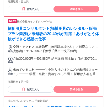
雇用形態：
正社員
販売・ サービススタッフの経験 ※1つでも当てはまる方は大
インセンティブや賞与として しっかり給与に反映します！ 試
歓迎！ 【こんな方にぴったりです】 ・接客や現場で培った
用・研修期間：3ヶ月 試用・研修期間の条件：給与条件が異な
お気に入り
詳細を見る
スキルを活かしたい方 ・現場ならではの目線 （お客様の悩み
る 【給与】 本採用と異なる 基本給 : 月給 25万円 固定残業
など）を 活かして提案したい方 ・未経験から営業に挑戦した
代：なし 【一律手当】 全員に一律で支払われる通勤・皆勤・
い方 ・頑張りをインセンティブで しっかり評価されたい方
家族手当金額：なし 全員に一律で支払われるその他手当金
株式会社カインドクルー/本社
・土日祝休みでプライベートも 大切にしたい方 千葉市中央区
額：なし
を中心に、 千葉市（中央区・若葉区・緑区・稲毛区）、 市原
福祉用具コンサルタント(福祉用具のレンタル・販売
市北部、四街道市周辺などから 通勤しやすい立地です✨
プラン業務)／未経験の20-40代が活躍！ありがとう体
験ができる感動の仕事
交通・アクセス 車通勤可（無料駐車場あり）／転勤なし／受
動喫煙対策あり
[勤務地：〒260-0822千葉県千葉市中央区蘇我]
場所
月給300,020円～402,880円 給与詳細 基本給：月給 30万20円
給与
〜 40万2880円 固定残業代：あり 【一律手当】 全員に一律で
支払われる通勤・皆勤・家族手当金額：なし 全員に一律で支
求めている人材 ━━━＼中途入社のほとんどが未経験スター
払われるその他手当金額：なし ═════════════════ 給
ト／━━━ 学歴・経験・資格すべて不問！ 採用は人柄を重視
対象
与についてさらに詳しく！ ═════════════════ ❖ 月
しています！ ❖ 応募資格 ・普通自動車運転免許（AT限定
給：300,020円～402,880円 月給＝基本給＋固定残業代＋役職
雇用形態：
正社員
可）必須 ┗ 訪問業務があるため運転免許は必要です。 ・未
手当（リーダー職以上） ※402,880円は主任職の月給です ＜
経験歓迎／無資格OK／ブランクOK ・学歴、経験は一切不問
▼月給内訳＞ ・基本給：238,000円～286,600円 ・固定残業：
お気に入り
詳細を見る
＼ひとつでも当てはまる方、大歓迎です！／ ①思いやりがあ
62,020円～92180円（35～40時間） ・役職手当：5,000円～
り、お客様ファーストな考えの方 ②お客様からの「ありがと
100,000円 ・子ども手当：18歳未満の扶養子1名につき5,000
う」にやりがいを感じる方 ③人の役に立っている実感を心か
株式会社ハンデックス 千葉営業所
円/月 ※固定残業時間超過分は別途支給します。 ※交通費は
ら味わいたい方 ④営業や販売、接客など、サービス業の経験
別途支給します。 ※自家用車通勤の場合は、ガソリン代を支