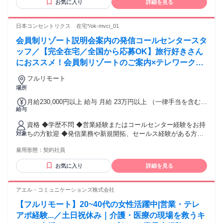
通勤手当 ・時間外手当（超過分） ・扶養手当 ・確定拠出年
お気に入り
詳細を見る
傾け、そのうえで最適な解決策を丁寧にご提案することを大
を聞くことが好きな方 ・相手の立場に立って物事を考えられ
金補助 ・車輌手当（月２万円 ※車輌持ち込みの場合） 【昇
切にしています。また、できるだけ早く対応することで、お
る方 ・誰かの役に立てる仕事がしたい方 ・営業に挑戦してみ
給】 年2回（4月・10月） 【賞与】 年2回（7月・12月） ※賞
客様に安心していただけるよう心がけています。 Q.新しく入
たい方 ・頑張りをきちんと評価されたい方 ・ワークライフバ
日本コンセントリクス 在宅*/ok-mvci_01
与は入社６ヶ月経過後より支給対象となります。
っていただく方へのメッセージ お客様にご提案した商品で、
ランスも大切にしたい方 年齢の条件と理由：あり（例外事由3
会員制リゾート説明会案内の発信コールセンタースタ
日々の負担が軽くなり、「ありがとう」の言葉をいただける
号のイ・50歳以下（長期勤続によるキャリア形成のため））
――そんな喜びを一緒に感じられる仲間をお待ちしていま
ッフ／【完全在宅／全国から応募OK】旅行好きさん
す。人にも喜ばれ、自分にも誇れる、そんな仕事と職場を一
におススメ！会員制リゾートのご案内×テレワーク・
緒につくっていきましょう!
リモートワーク◎月収34万円以上も可能！
╭━━━━━━━━━━━━━━━━━╮ ❖ 一緒に働く先輩
フルリモート
の声① T.Iさん：30代（リーダー職：入社6年目）
場所
╰━━━━━ｖ━━━━━━━━━━━╯ Q.この会社の好き
月給230,000円以上 給与 月給 23万円以上 （一律手当を含む）
なところは？ オープンに意見やアイデアを交換できる風通し
給与
固定給（月給）＋インセンティブ＋残業代(1分単位) ※試用期
の良さです。メンバー同士が自然と助け合いながら目標に向
間4ヶ月(同条件) ※以降3ヶ月更新 ＜在宅ならこんな悩みが解
かえる環境が魅力です。また、勉強会など成長の機会も多
資格 ◆学歴不問 ◆営業経験またはコールセンター経験をお持
決されます＞ ◎住んでいる街に仕事が少なくて困っている ⇒
く、自分自身のスキルアップにも常に挑戦できるところが気
ちの方歓迎 ◆発信業務や新規開拓、セールス経験がある方は
対象
就業環境をクリアすればご自宅で業務可能！ ◎家族が転勤族
に入っています。 Q.仕事の面白いところは？ お客様から「あ
尚歓迎 ◆タイムシェア商品の説明会アポイント業務経験者は
で居住を転々とするのが辛い ⇒ 東京都・横浜市・大阪市・名
りがとう」「助かるよ」と、感謝の言葉をいただけたとき
雇用形態：
契約社員
特に歓迎 ◆接客業経験者や旅行が好きな方歓迎 ◆明るく丁寧
古屋市・札幌市・広島市・福岡県…etc、 日本全国どこでも業
に、大きなやりがいを感じます。また、お客様やご家族、ケ
に、お客様との会話を楽しめる方 ◆人との会話が好きな方、
務可能です！ ◎職場が遠く通勤時間が長い ⇒ 通勤時間０
アマネジャーさんなど多くの方と関わる中で、自分にはない
お気に入り
詳細を見る
人に喜ばれる仕事がしたい方 【必須条件】 ・パソコンの基本
分、余暇でプライベートも充実♪
さまざまな人生経験やお話を聞けるのも、この仕事の面白さ
操作が可能な方 ・お客さまのお話を聞きながらタイピングが
だと思います。 Q.応募のきっかけを教えてください。 人の役
出来る方 ・ご自宅に個室があること ┗業務プライバシーを確
アエル・コミュニケーションズ株式会社
に立つ仕事がしたいという思いが、応募の最大のきっかけで
保できるスペースを保持していること 周囲の騒音にて業務に
した。さらに、いろいろな人と関わりながら働ける環境にも
【フルリモート】20~40代の女性活躍中|営業・テレ
支障がない、室内も静かな環境を保てる 第三者が入室できな
魅力を感じ、この仕事を選びました。
い・窓からディスプレイが見えない環境 ・インターネット光
アポ経験...／土日祝休み｜介護・医療の現場を救うキ
╭━━━━━━━━━━━━━━━━━╮ ❖ 一緒に働く先輩