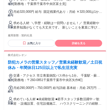
市・習志野市などを 含む千葉県内で、 配属先を決定します。
[勤務地：千葉県千葉市中央区富士見]
場所
配属後は担当エリアを中心に、 飲食店への訪問・営業活動を
月給320,000円 給与: 固定残業代あり：月給 ￥320,000は1か月
行います。 ★基本は担当エリアへの直行直帰です。 ★必要に
給与
当たりの固定残業代￥75,150（35時間相当分）を含む。35時
応じて、六本木本社へ出社していただく場合があります。
間を超える残業代は追加で支給する。 月給320,000円～ ※月
求める人材: ＼学歴・経験は一切問いません！／ 営業経験や
給には固定残業代75,150円（35時間相当分）を含みます。
業界知識がなくても大丈夫です。 新しいことを素直に学び、
対象
※35時間を超える時間外労働については、 超過分の残業代を
目標に向けて前向きに 取り組める方をお待ちしています！ ＜
別途支給します。 ☆━━━━━━━━☆ 最大100万円のボー
雇用形態：
契約社員
こんな方にぴったりです＞ ■未経験から営業職に挑戦したい
ナスあり！ ☆━━━━━━━━☆ 入社後3ヶ月間の契約実績
方 ■人と話すことや関係を築くことが好きな方 ■目標に向かっ
に応じて、 80万円または100万円を支給します◎ ＜80万円の
お気に入り
詳細を見る
てコツコツ取り組める方 ■成長中のサービスを自分の手で広
支給条件＞ ・入社1ヶ月目：2件以上 ・入社2ヶ月目：6件以上
げたい方 ■成果が数字に表れる仕事にやりがいを感じる方 ■飲
・入社3ヶ月目：6件以上 ＝3ヶ月間の合計：14件以上 ＜100
食店やデリバリーサービスに興味がある方 ■新しい環境で収
株式会社レオン
万円の支給条件＞ ・入社1ヶ月目：2件以上 ・入社2ヶ月目：6
入アップを目指したい方 飲食店や販売・接客の経験がある方
件以上 ・入社3ヶ月目：7件以上 ＝3ヶ月間の合計：15件以上
防犯カメラの営業スタッフ／営業未経験歓迎／土日祝
は、 これまで培ってきた コミュニケーション力を活かして働
＜想定年収＞ 4,640,000円～4,840,000円 ※月給320,000円×12
けます！ もちろん、営業や販売経験を お持ちの方も即戦力と
休み・年間休日125日以上で私生活充実
ヶ月＋ ボーナス800,000円～1,000,000円で算出 ※ボーナスの
して歓迎します。
支給には条件があります。 ★入社1年目から年収500～700万
交通・アクセス 市立青葉病院バス停から1分。 千葉駅・蘇我
円の実績あり！
駅からバスで10〜15分程度。 千葉大学病院周辺エリアで、バ
[勤務地：〒260-0851千葉県千葉市中央区矢作町]
場所
ス本数も多く通勤しやすい立地です。 車通勤も相談可能。
月給290,000円～750,000円 給与詳細 基本給：月給 29万円 〜
給与
75万円 固定残業代：なし 【一律手当】 全員に一律で支払わ
れる通勤・皆勤・家族手当金額：なし 全員に一律で支払われ
求めている人材 ■未経験歓迎 ■若手スタッフ多数活躍中 ✅歓
るその他手当金額：なし ★インセンティブあり ⭐社員の平均
迎 ・設備設置、住宅設備施工、 ハウスクリーニングの経験
対象
年収：670万円 ⭐月100万円超のインセンティブ獲得も可能！
・飲食店での接客・店舗運営の経験 ・アパレルや雑貨などの
⭐賞与年間200万円の支給実績あり 成果や日々の頑張りは、