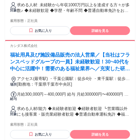
￥15,000（10時間相当分）を含む。10時間を超える残業代は
れています。 ＼OJTによる充実したサポート体制！／ 業務の
求める人材: 未経験から年収1000万円以上を達成する方々が多
追加で支給する。 ＜年収モデル＞ 年収1000万円 ／ 1年目 営
流れや商品知識、介護保険制度について、イチからじっくり
数♪ ◆未経験歓迎 ◆学歴・年齢不問 ◆普通自動車免許をお持
対象
業職 年収2500万円 ／ 3年目営業職 ★注目★過去社員の傾
学べます♪ ・専属の教育担当がOJTで丁寧にあなたをサポー
ちの方（AT限定可） ◆簡単なPC入力ができる方
向： 毎月5件契約を獲得した場合の翌年の報酬例 インセンテ
雇用形態：
ト！ ・福祉用具専門相談員の資格取得支援あり：会社負担 私
正社員
ィブ＋固定給＝1,440万円 月30～40件の契約：年収1億円超え
たちの仕事は、マニュアルを見ただけでできる仕事ではあり
も! インセンティブ制度、交通費全額支給、出張手当、役職手
お気に入り
詳細を見る
ません。資格があってもうまくできる仕事ではありません。
当・資格手当
現場ごとに状況が違うため、「自分で考えて対応できる力」
が大切です。 だからこそ、実践に即したOJT研修に力を入れ
カシダス株式会社
ています。 先輩のそばで学びながら、確実にスキルを身につ
福祉用具及び施設備品販売の法人営業／【当社はフラ
けることができますよ♪ ** ┈┈┈┈┈┈** ➽ どんな会社か気
になった方へ ホームページもご覧ください！ 私たちの魅力を
ンスベッドグループの一員】未経験歓迎！30~40代を
もっと知っていただけると思います♪ ＼長押ししてWEB検索!
中心に活躍中！需要のある福祉業界へ／充実した研修
／ https://k-crew.co.jp/ ➽ ご応募の前に、共感できるかご確認
や資格取得支援あり／万全の体制でサポート／賞与年
ください。 ＼グループ・ステートメント／ 「Hands,
アクセス(最寄駅) ・千葉公園駅：徒歩4分 ・東千葉駅：徒歩5
２回→3.02ヵ月分／インセンティブあり／土曜・日
Heart（ハンズハート）」 ** ┈┈┈┈┈┈** 当社のグループ・
分
[勤務地：千葉県千葉市中央区]
場所
ステートメントには 「思いやりの心を持って、お手伝いしま
曜・祝日休み
す」という 私たちの想いが込められています。 私たちは、ご
月給300,000円～400,000円 給与 月給300000円〜400000円 ※
給与
高齢の方やご家族一人ひとりに寄り添い、 親切・丁寧をモッ
給与は前職の経験や賃金を考慮致します
トーに、 心のこもったサービスをお届けしています。 その根
求める人材/能力 ◆未経験者歓迎 ◆経験者歓迎 ┗営業職以外
底にあるのは、 「本当の意味でのお客様満足とは何か？」を
にも接客業・販売業経験者歓迎 ◆普通自動車運転免許 ◆福祉
対象
常に考え続ける姿勢です。 だから私たちは、単なるモノ売り
用具専門相談員 ┗入社後、会社が費用負担で取得可能！ ◆フ
はしません。 お客様の不安や困りごとに真摯に向き合い、 安
雇用形態：
正社員
リーター歓迎 ◆学歴不問 ◆経験不問 ◆第二新卒歓迎 ◆U・I
心と笑顔を作ることが私たちの仕事です。
ターン歓迎
──────────────
お気に入り
詳細を見る