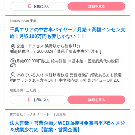
その他手当金額：あり 通勤手当 達成手当 住宅手当 家族手当
経験者優遇 リーダー・店長・マネージャー経験者優遇 【 こ
子供手当 非喫煙者手当 店舗達成手当 役職手当 ※研修期間3ヶ
お気に入り
詳細を見る
んな方におすすめ 】 ・押し売り営業ではなく、お客様に感謝
月 ※研修期間中給与の変動あり
される仕事がしたい ・若手メンバーが中心の風通しの良い職
場で働きたい ・頑張りがしっかりと評価される環境で働きた
TaurosJapan 千葉
い方 ・プライベートと仕事を両立させたい方 ・キャリアアッ
千葉エリアの中古車バイヤー／月給＋高額インセン支
プを目指したい方 ・感謝される仕事がしたい方 【 こんなメ
ンバーが活躍中！ 】 ・人と話すこと、喜んでもらうことが好
給！月収100万円も夢じゃない！！
きな方 ・ノルマに追われる営業はもうしたくない方 ・車が好
交通・アクセス 浜野駅から徒歩11分
きな方（詳しくなくてもOK） ・未経験、フリーターの方、大
[勤務地：〒260-0824千葉県千葉市中央区浜野町]
場所
歓迎
月給600,000円以上 給与詳細 ※基本給・固定残業代の総額 基
給与
本給：月給 53万2000円 〜 固定残業代：あり 1ヶ月あたり6万
8000円 〜（固定残業時間：1ヶ月あたり45時間） 固定残業時
求めている人材 未経験者歓迎 要普通免許 経験ある方も歓迎
間を超えた勤務時間については別途残業代を支給する 【一律
ブランクある方もOK 仕事復帰応援 正社員デビューOK 20
対象
手当】 全員に一律で支払われる通勤・皆勤・家族手当金額：
代、30代活躍中 ⭐「稼ぎたい！」というやる気を考慮！ 人柄
なし 全員に一律で支払われるその他手当金額：なし
雇用形態：
正社員
重視で採用を決定するので お気軽にご応募ください！
お気に入り
詳細を見る
株式会社トータルサポート 千葉支店
法人営業・営業企画／WEB面接可◆賞与平均5ヶ月分
＆残業少なめ【営業・営業企画】