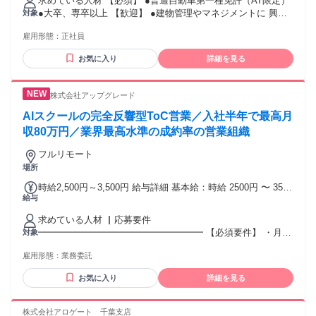
求めている人材 【必須】 ●普通自動車第一種免許（AT限定）
ヶ月あたり40時間） 固定残業時間を超えた勤務時間について
●大卒、専卒以上 【歓迎】 ●建物管理やマネジメントに 興味
対象
は別途残業代を支給する 【一律手当】 全員に一律で支払われ
がある方歓迎 ●未経験大歓迎！ ★ほとんどの先輩が未経験ス
る通勤・皆勤・家族手当金額：なし 全員に一律で支払われる
雇用形態：
正社員
タート！ 前職は営業・サービス・飲食など様々！ まずは基礎
その他手当金額：なし ※経験・能力・保有資格など考慮 ★イ
を学び、その後実践を通じて 知識を身につけていきましょ
ンセンティブは新規契約獲得に応じて支給 平均で1～4件程度
お気に入り
詳細を見る
う！
で獲得しています
株式会社アップグレード
AIスクールの完全反響型ToC営業／入社半年で最高月
収80万円／業界最高水準の成約率の営業組織
フルリモート
場所
時給2,500円～3,500円 給与詳細 基本給：時給 2500円 〜 3500
給与
円 【給与体系】 ①時間単価＋②インセンティブ ①時間単
価：¥1,700~¥2,600 ┗業務生産性によって、時間単価が変動
求めている人材 ▏応募要件
いたします（最低時間単価が¥1,700です） ┗生産性高く業務
━━━━━━━━━━━━━━━━━━ 【必須要件】 ・月80
対象
を行っていただくことによって、時給額が上がります ┗商材
時間以上の稼働が可能な方 ┗フレックスタイム制 ┗フルリモ
理解・業界理解・ヒアリング・クロージング手法などを徹底
雇用形態：
業務委託
ート 【歓迎要件】 ・営業経験のある方 ・週一日以上のオフ
的に言語化された営業ノウハウとマネジャーのマンツーマン
ィス出社が可能な方 ┗オフィス： 東京都品川区（五反田駅
指導で習得していただきます ┗研修課程を通じて、業界最高
お気に入り
詳細を見る
徒歩4分） 【求める人物像】 ・再現性の高い営業力を身に付
水準のtoC営業スキルを身につけていただくことができます ＊
けたい方 ・個人目標だけでなくチームとして達成すべき目標
研修課程は時間単価が一律￥1,500となります。 ②インセンテ
にも主体的に向き合える方 ・業界No.1のKPI達成や記録更新
株式会社アロゲート 千葉支店
ィブ：成約1件あたり単価¥6,900~¥10,000 ┗インセンティブ