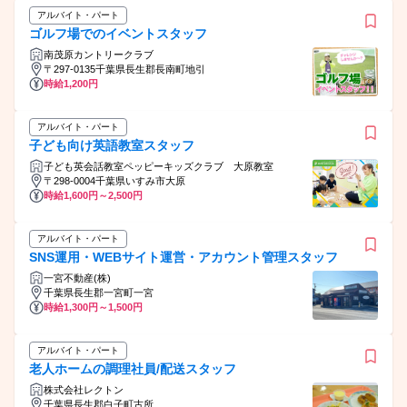
アルバイト・パート
ゴルフ場でのイベントスタッフ
南茂原カントリークラブ
〒297-0135千葉県長生郡長南町地引
時給1,200円
アルバイト・パート
子ども向け英語教室スタッフ
子ども英会話教室ペッピーキッズクラブ 大原教室
〒298-0004千葉県いすみ市大原
時給1,600円～2,500円
アルバイト・パート
SNS運用・WEBサイト運営・アカウント管理スタッフ
一宮不動産(株)
千葉県長生郡一宮町一宮
時給1,300円～1,500円
アルバイト・パート
老人ホームの調理社員/配送スタッフ
株式会社レクトン
千葉県長生郡白子町古所