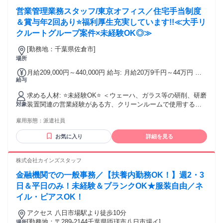
営業管理業務スタッフ/東京オフィス／住宅手当制度
＆賞与年2回あり⭐福利厚生充実しています!!≪大手リ
クルートグループ案件×未経験OK◎≫
[勤務地：千葉県佐倉市]
場所
月給209,000円～440,000円 給与: 月給20万9千円～44万円 ※
給与
経験・能力・前給を考慮の上、決定いたします ※時間外手当
100％支給 ※派遣就業先が変更となる場合には、就業規則、
求める人材: ⭐未経験OK⭐ ＜ウェーハ、ガラス等の研削、研磨
労使協定等に基づき賃金が変更となる可能性があります 賞与
装置関連の営業経験がある方、クリーンルームで使用する機
対象
年2回（3.2カ月分／5年以上連続実績） 昇給 年1回（勤務評価
械装置の営業経験者＞ ■学歴：高卒以上
を実施） 入社時の想定年収 年収317万円～600万円 社員の年
雇用形態：
派遣社員
収例 年収520万円（技術経験5年／月給29万円＋残業手当＋諸
手当＋賞与） 年収420万円（技術経験3年／月給24万円＋残業
お気に入り
詳細を見る
手当＋諸手当＋賞与） 年収380万円（技術経験1年／月給22万
円＋残業手当＋諸手当＋賞与） ※年収例、経験内容による
株式会社カインズスタッフ
金融機関での一般事務／【扶養内勤務OK！】週2・3
日＆平日のみ！未経験＆ブランクOK★服装自由／ネ
イル・ピアスOK！
アクセス 八日市場駅より徒歩10分
[勤務地：〒289-2144千葉県匝瑳市八日市場イ]
場所