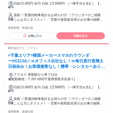
日給13,000円 給与 日給 1万3000円 （一律手当を含む） 【月
給与
収例】 日給13,000円×21日＝273,000円 ※携帯販売や営業・ラ
ウンダー経験が無い方は12,500円からのスタートとなります
資格 ◇普通自動車免許をお持ちの方 ◇ラウンダーのご経験
交通費：交通費支給
こんな方にオススメ！ ・営業や接客販売系のお仕事の経験が
対象
ある方 ・楽しみながら働きたい方 ・人と話すのが好きな方
雇用形態：
派遣社員
・安定した企業で働きたい方
お気に入り
詳細を見る
株式会社アイ・ファイン
<千葉エリア>韓国メーカースマホのラウンダ
ー/rG113d／≪オフィス出社なし！≫毎日直行直帰土
日祝休み！お客様接客なし！携帯・レンタカーあり！
ノルマなし
アクセス 香取駅から車で11分
[勤務地：〒287-0003千葉県香取市佐原イ]
場所
日給13,000円 給与 日給 1万3000円 （一律手当を含む） 【月
給与
収例】 日給13,000円×21日＝273,000円 ※携帯販売や営業・ラ
ウンダー経験が無い方は12,500円からのスタートとなります
資格 ◇普通自動車免許をお持ちの方 ◇ラウンダーのご経験
交通費：交通費支給
こんな方にオススメ！ ・営業や接客販売系のお仕事の経験が
対象
ある方 ・楽しみながら働きたい方 ・人と話すのが好きな方
雇用形態：
派遣社員
・安定した企業で働きたい方