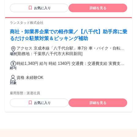
お気に入り
詳細を見る
ランスタッド株式会社
商社・卸業界企業での軽作業／【八千代】助手席に乗
るだけ☆駐禁対策＆ピッキング補助
アクセス 京成本線「八千代台駅」車7分 車・バイク・自転車
通勤OK 無料駐車場完備
[勤務地：千葉県八千代市大和田新田]
場所
時給1,340円 給与 時給 1340円 交通費：交通費支給 実費支給
給与
／当社規定あり。
資格 未経験OK
対象
雇用形態：
派遣社員
お気に入り
詳細を見る