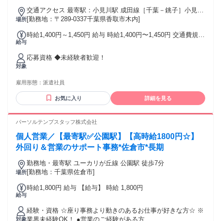
交通アクセス 最寄駅：小見川駅 成田線［千葉－銚子］小見川
駅車15分 車通勤可能
[勤務地：〒289-0337千葉県香取市木内]
場所
時給1,400円～1,450円 給与 時給1,400円〜1,450円 交通費規定
給与
支給 ◎給与前払いサービスあり！ 給与前に給与が受け取れる
福利厚生サービスを導入しています。 詳細については弊社速
応募資格 ◆未経験者歓迎！
払い特設ページをご確認ください。 ※速払いサービスの利用
対象
登録が必要です。 ※ご利用できる金額の計算式や諸条件がご
ざいます。 ※利用できるタイミングはご就業先の勤怠管理形
雇用形態：
派遣社員
態によって月1、２回～毎日と大きく異なります。
お気に入り
詳細を見る
パーソルテンプスタッフ株式会社
個人営業／【最寄駅✅公園駅】【高時給1800円☆】
外回り＆営業のサポート事務*佐倉市*長期
勤務地・最寄駅 ユーカリが丘線 公園駅 徒歩7分
[勤務地：千葉県佐倉市]
場所
時給1,800円 給与 【給与】 時給 1,800円
給与
経験・資格 ☆座り事務より動きのあるお仕事が好きな方☆ ※
業界未経験OK！ ●営業のご経験がある方
対象