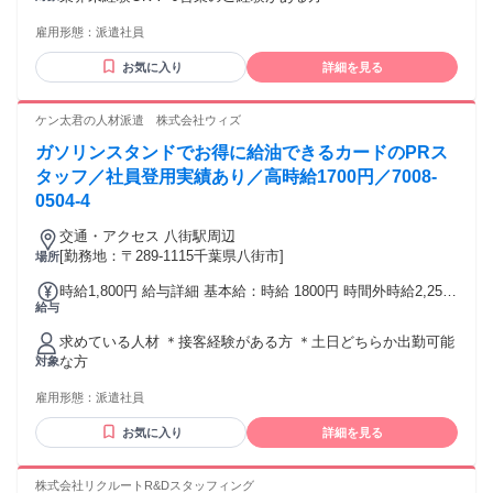
雇用形態：
派遣社員
お気に入り
詳細を見る
ケン太君の人材派遣 株式会社ウィズ
ガソリンスタンドでお得に給油できるカードのPRス
タッフ／社員登用実績あり／高時給1700円／7008-
0504-4
交通・アクセス 八街駅周辺
[勤務地：〒289-1115千葉県八街市]
場所
時給1,800円 給与詳細 基本給：時給 1800円 時間外時給2,250
給与
円
求めている人材 ＊接客経験がある方 ＊土日どちらか出勤可能
な方
対象
雇用形態：
派遣社員
お気に入り
詳細を見る
株式会社リクルートR&Dスタッフィング