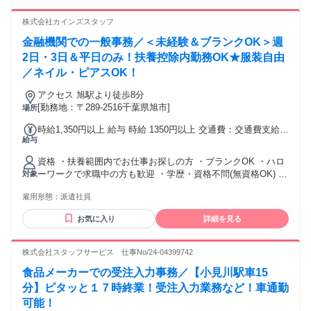
株式会社カインズスタッフ
金融機関での一般事務／＜未経験＆ブランクOK＞週
2日・3日＆平日のみ！扶養控除内勤務OK★服装自由
／ネイル・ピアスOK！
アクセス 旭駅より徒歩8分
[勤務地：〒289-2516千葉県旭市]
場所
時給1,350円以上 給与 時給 1350円以上 交通費：交通費支給 1
給与
日上限：79円×実働時間
資格 ・扶養範囲内でお仕事お探しの方 ・ブランクOK ・ハロ
ーワークで求職中の方も歓迎 ・学歴・資格不問(無資格OK) ＊
対象
女性が活躍中！
雇用形態：
派遣社員
お気に入り
詳細を見る
株式会社スタッフサービス 仕事No/24-04399742
食品メーカーでの受注入力事務／【小見川駅車15
分】ピタッと１７時終業！受注入力業務など！車通勤
可能！