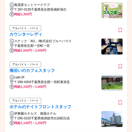
南茂原カントリークラブ
〒297-0135千葉県長生郡長南町地引
時給1,350円
アルバイト・パート
カウンターレディ
スナック「AO」/株式会社ブルーハウス
千葉県長生郡一宮町一宮
時給1,500円～2,000円
アルバイト・パート
海沿いのカフェスタッフ
cafe’JF
〒299-4303千葉県長生郡一宮町東浪見
時給1,150円～1,600円
アルバイト・パート
ホテルのナイトフロントスタッフ
伊東園ホテルズ 南国ホテル
〒295-0102千葉県南房総市白浜町白浜
時給1,140円～1,200円