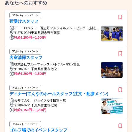
あなたへのおすすめ
アルバイト・パート
荷受けスタッフ
イー・ロジット 習志野フルフィルメントセンター(習志野
FC)
〒275-0024千葉県習志野市茜浜
時給1,200円～1,300円
アルバイト・パート
客室清掃スタッフ
株式会社ブルーフォレスト/ホテルバロン富里
〒286-0221千葉県富里市七栄
時給1,200円～1,500円
アルバイト・パート
ディナー|てんやのホールスタッフ(注文・配膳メイン)
天丼てんや ジョイフル本田富里店
〒286-0221千葉県富里市七栄
時給1,150円～1,200円
アルバイト・パート
ゴルフ場でのイベントスタッフ