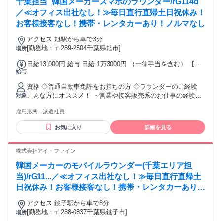
千葉担当_韓国メーカースマホのラウンダー/rG114d
／≪オフィス出社なし！≫毎日直行直帰土日祝休み！
お客様接客なし！携帯・レンタカーあり！ノルマなし
アクセス 旭駅から車で3分
[勤務地：〒289-2504千葉県旭市]
場所
日給13,000円 給与 日給 1万3000円 （一律手当を含む） 【月
給与
収例】 日給13,000円×21日＝273,000円 ※携帯販売や営業・ラ
ウンダー経験が無い方は12,500円からのスタートとなります
資格 ◇普通自動車免許をお持ちの方 ◇ラウンダーのご経験
交通費：交通費支給
こんな方にオススメ！ ・営業や接客販売系のお仕事の経験が
対象
ある方 ・楽しみながら働きたい方 ・人と話すのが好きな方
雇用形態：
派遣社員
・安定した企業で働きたい方
お気に入り
詳細を見る
株式会社アイ・ファイン
韓国メーカーのモバイルラウンダー(千葉エリア担
当)/rG11...／≪オフィス出社なし！≫毎日直行直帰土
日祝休み！お客様接客なし！携帯・レンタカーあり！
ノルマなし
アクセス 銚子駅から車で8分
[勤務地：〒288-0837千葉県銚子市]
場所