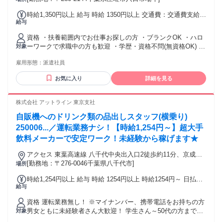
時給1,350円以上 給与 時給 1350円以上 交通費：交通費支給 1
給与
日上限：79円×実働時間
資格 ・扶養範囲内でお仕事お探しの方 ・ブランクOK ・ハロ
ーワークで求職中の方も歓迎 ・学歴・資格不問(無資格OK) ＊
対象
女性が活躍中！
雇用形態：
派遣社員
お気に入り
詳細を見る
株式会社 アットライン 東京支社
自販機へのドリンク類の品出しスタッフ(横乗り)
250006...／運転業務ナシ！【時給1,254円～】超大手
飲料メーカーで安定ワーク！未経験から稼げます★
アクセス 東葉高速線 八千代中央出入口2徒歩約11分、京成本
線 京成大和田北口徒歩約19分、東葉高速線 村上（千葉県）徒
[勤務地：〒276-0046千葉県八千代市]
場所
歩約22分 八千代台駅からバスで20分京成大和田駅からバスで
時給1,254円以上 給与 時給 1254円以上 時給1254円～ 日払い
18分八千代中央駅から徒歩15分 バスで8分
給与
ＯＫ(規定あり) 交通費：交通費支給
資格 運転業務無し！ ※マイナンバー、携帯電話をお持ちの方
男女ともに未経験者さん大歓迎！ 学生さん～50代の方まで幅
対象
広い年代の方が活躍しています！ 学歴不問(中卒・高卒も歓