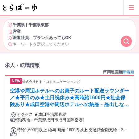
千葉県
|
千葉県東部
営業
派遣社員、ブランクあってもOK
キーワードを選択してください
求人・転職情報
関連度順
|
新着順
株式会社ヒト・コミュニケーションズ
空港や周辺ホテルへのお菓子のルート配送ラウンダー
／★平日のみ★土日祝休み★高時給1600円★社会保
険あり★成田空港や周辺ホテルへの納品・品出しなど
ラウンダー
アクセス ★成田空港駅直結
[勤務地：千葉県成田市成田国際空港]
場所
時給1,600円以上 給与 時給 1600円以上 交通費全額支給・22
給与
時以降時給25％up 交通費：通勤交通費全額支給 ★成田空港駅