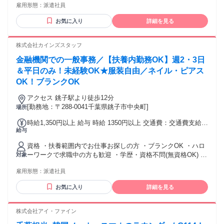
雇用形態：
派遣社員
迎)！ ブランクのある方もOK！ 軽作業に興味がある方、是
非！ 若手～中高年まで フリーターさんが多く活躍していま
お気に入り
詳細を見る
す！ ＜以下に当てはまる方もアットラインは歓迎します＞ ・
中卒、高卒で学歴がないことで稼げないと思っている方 ・転
職回数が多い、転職期間が長いことを気にされている方 ・前
株式会社カインズスタッフ
職を半年以内に辞めてしまった方
金融機関での一般事務／【扶養内勤務OK】週2・3日
＆平日のみ！未経験OK★服装自由／ネイル・ピアス
OK！ブランクOK
アクセス 銚子駅より徒歩12分
[勤務地：〒288-0041千葉県銚子市中央町]
場所
時給1,350円以上 給与 時給 1350円以上 交通費：交通費支給 1
給与
日上限：79円×実働時間
資格 ・扶養範囲内でお仕事お探しの方 ・ブランクOK ・ハロ
ーワークで求職中の方も歓迎 ・学歴・資格不問(無資格OK) ＊
対象
女性が活躍中！
雇用形態：
派遣社員
お気に入り
詳細を見る
株式会社アイ・ファイン