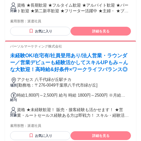
直結 ★成田駅から11分 ★佐倉駅から25分 ★酒々井駅から20
資格 ★長期歓迎 ★フルタイム歓迎 ★アルバイト歓迎 ★パー
分 ★成田市以外からも千葉市、八千代市、佐倉市、四街道
ト歓迎 ★第二新卒歓迎 ★フリーター活躍中 ★主婦・ ★ブラ
対象
市、酒々井町、船橋市、習志野市、富里市、山武郡、印西
ンクOK ★週4日以上OK ★副業・WワークOK ★学歴不問 ★
市、鎌ケ谷市、白井市から通勤されています♪ ★車通勤相談
雇用形態：
派遣社員
自動車運転免許必須(ATM限定もOK)
OK (JR成田線)成田空港（第１旅客ターミナル） (JR成田線)空
港第２ビル（第２旅客ターミナル） (京成本線)空港第２ビル
お気に入り
詳細を見る
（第２旅客ターミナル）
パーソルマーケティング株式会社
未経験OK/在宅有/社員登用あり/法人営業・ラウンダ
ー／営業デビューも経験活かしてスキルUPもみ～ん
な大歓迎！高時給&好条件×ワークライフバランス◎
アクセス 八千代緑が丘駅チカ
[勤務地：〒276-0049千葉県八千代市緑が丘]
場所
時給1,800円～2,500円 給与 時給 1800円～2500円 ※月給
給与
261,000円～660,000円の案件もあり ※案件・経験により異な
ります。 ★日払い・週払いOK 交通費：交通費支給 ※交通費
資格 ★未経験歓迎！ 販売・接客経験も活かせます！ ★営
規定支給
業・ルートセールス経験ある方は即戦力！ スキル・経験活か
対象
して高時給をゲット♪ ※普通自動車免許が必要な案件も一部あ
雇用形態：
派遣社員
り。
お気に入り
詳細を見る