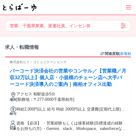
営業、千葉県東葛、派遣社員、インセン有
求人・転職情報
関連度順
|
新着順
株式会社ヒト・コミュニケーションズ
バーコード決済会社の営業やコンサル／【営業職／月
収32万以上】個人店・小規模のチェーン店へ大手バ
ーコード決済導入のご案内｜南柏オフィス出勤
アクセス 柏駅徒歩5分
[勤務地：〒277-0000千葉県柏市]
場所
時給2,000円以上 給与 時給 2000円以上 交通費(定期代上限)＋
給与
インセンティブ 交通費：交通費支給 柏駅徒歩5分 週4-5出社
(毎週月曜日は必須) ★柏市（南柏含む）、松戸市、流山市、
資格 【必須】 ・営業経験もしくは接客経験(目標達成の経験
我孫子市、鎌ケ谷市、白井市、取手市、守谷市、牛久市、龍
をお持ちの方) ・Gemini、slack、Workspace、salesforceなど
対象
ケ崎市、つくばみらい市からの通勤者多数 (JR常磐線(上野～
のツール使用にご抵抗感のない方 ・自動車運転免許 【こんな