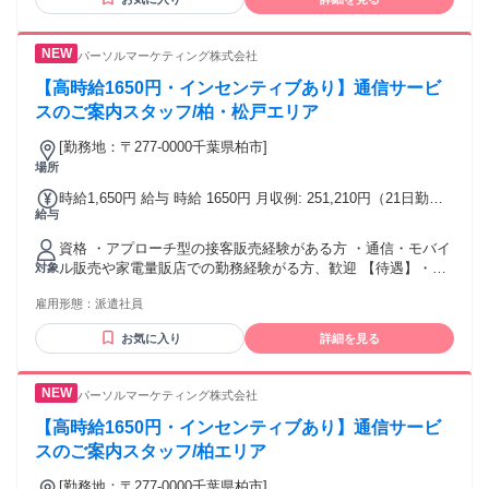
パーソルマーケティング株式会社
【高時給1650円・インセンティブあり】通信サービ
スのご案内スタッフ/柏・松戸エリア
[勤務地：〒277-0000千葉県柏市]
場所
時給1,650円 給与 時給 1650円 月収例: 251,210円（21日勤務
給与
の場合）※契約獲得実績に応じた＋インセンティブあり 交通
費:全額支給（規定有）
資格 ・アプローチ型の接客販売経験がある方 ・通信・モバイ
ル販売や家電量販店での勤務経験がる方、歓迎 【待遇】・交
対象
通費規定支給・社会保険完備・インセンティブあり・有給休
雇用形態：
派遣社員
暇あり・日払い（規定あり）・研修あり
お気に入り
詳細を見る
パーソルマーケティング株式会社
【高時給1650円・インセンティブあり】通信サービ
スのご案内スタッフ/柏エリア
[勤務地：〒277-0000千葉県柏市]