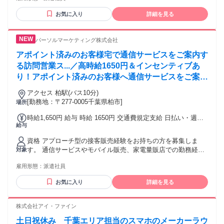
お気に入り
詳細を見る
パーソルマーケティング株式会社
アポイント済みのお客様宅で通信サービスをご案内す
る訪問営業ス...／高時給1650円＆インセンティブあ
り！アポイント済みのお客様へ通信サービスをご案内
する訪問営業♪月収25万円以上＋成果に応じて収入ア
アクセス 柏駅(バス10分)
ップ◎研修充実で経験を活かせる長期のお仕事です！
[勤務地：〒277-0005千葉県柏市]
場所
時給1,650円 給与 時給 1650円 交通費規定支給 日払い・週払
給与
いOK/規定有 交通費：交通費支給
資格 アプローチ型の接客販売経験をお持ちの方を募集しま
す。 通信サービスやモバイル販売、家電量販店での勤務経験
対象
をお持ちの方は、その経験を活かしてご活躍いただけます。
雇用形態：
派遣社員
お客様とのコミュニケーションを大切にしながら、サービス
の魅力を分かりやすくご案内できる方におすすめです。 研修
お気に入り
詳細を見る
やサポート体制が整っているため、経験を活かしながらさら
にスキルアップしたい方や、長期で安定して働きたい方のご
応募をお待ちしています。
株式会社アイ・ファイン
土日祝休み 千葉エリア担当のスマホのメーカーラウ