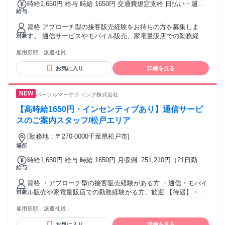
時給1,650円 給与 時給 1650円 交通費規定支給 日払い・週払
給与
いOK/規定有 交通費：交通費支給
資格 アプローチ型の接客販売経験をお持ちの方を募集しま
す。 通信サービスやモバイル販売、家電量販店での勤務経験
対象
をお持ちの方は、その経験を活かしてご活躍いただけます。
雇用形態：
派遣社員
お客様とのコミュニケーションを大切にしながら、サービス
の魅力を分かりやすくご案内できる方におすすめです。 研修
お気に入り
詳細を見る
やサポート体制が整っているため、経験を活かしながらさら
にスキルアップしたい方や、長期で安定して働きたい方のご
応募をお待ちしています。
パーソルマーケティング株式会社
【高時給1650円・インセンティブあり】通信サービ
スのご案内スタッフ/松戸エリア
[勤務地：〒270-0000千葉県松戸市]
場所
時給1,650円 給与 時給 1650円 月収例: 251,210円（21日勤務
給与
の場合）※契約獲得実績に応じた＋インセンティブあり 交通
費:全額支給（規定有）
資格 ・アプローチ型の接客販売経験がある方 ・通信・モバイ
ル販売や家電量販店での勤務経験がる方、歓迎 【待遇】・交
対象
通費規定支給・社会保険完備・インセンティブあり・有給休
雇用形態：
派遣社員
暇あり・日払い（規定あり）・研修あり
お気に入り
詳細を見る