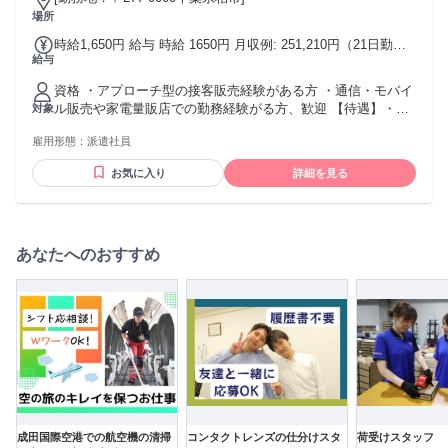
場所
時給1,650円 給与 時給 1650円 月収例: 251,210円（21日勤務
給与
の場合）※契約獲得実績に応じた＋インセンティブあり 交通
費:全額支給（規定有）
資格 ・アプローチ型の接客販売経験がある方 ・通信・モバイ
ル販売や家電量販店での勤務経験がる方、歓迎 【待遇】・交
対象
通費規定支給・社会保険完備・インセンティブあり・有給休
雇用形態：
派遣社員
暇あり・日払い（規定あり）・研修あり
お気に入り
詳細を見る
あなたへのおすすめ
成田国際空港での航空機の清掃
コンタクトレンズの仕分けスタ
荷受けスタッフ