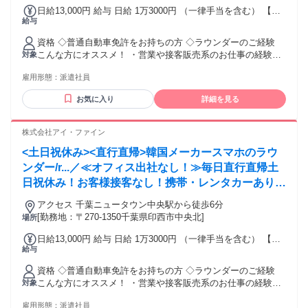
日給13,000円 給与 日給 1万3000円 （一律手当を含む） 【月
給与
収例】 日給13,000円×21日＝273,000円 ※携帯販売や営業・ラ
ウンダー経験が無い方は12,500円からのスタートとなります
資格 ◇普通自動車免許をお持ちの方 ◇ラウンダーのご経験
交通費：交通費支給
こんな方にオススメ！ ・営業や接客販売系のお仕事の経験が
対象
ある方 ・楽しみながら働きたい方 ・人と話すのが好きな方
雇用形態：
派遣社員
・安定した企業で働きたい方
お気に入り
詳細を見る
株式会社アイ・ファイン
<土日祝休み><直行直帰>韓国メーカースマホのラウ
ンダー/r...／≪オフィス出社なし！≫毎日直行直帰土
日祝休み！お客様接客なし！携帯・レンタカーあり！
ノルマなし
アクセス 千葉ニュータウン中央駅から徒歩6分
[勤務地：〒270-1350千葉県印西市中央北]
場所
日給13,000円 給与 日給 1万3000円 （一律手当を含む） 【月
給与
収例】 日給13,000円×21日＝273,000円 ※携帯販売や営業・ラ
ウンダー経験が無い方は12,500円からのスタートとなります
資格 ◇普通自動車免許をお持ちの方 ◇ラウンダーのご経験
交通費：交通費支給
こんな方にオススメ！ ・営業や接客販売系のお仕事の経験が
対象
ある方 ・楽しみながら働きたい方 ・人と話すのが好きな方
雇用形態：
派遣社員
・安定した企業で働きたい方