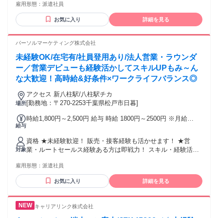
取手))南柏 (東武野田線)柏 (JR常磐線(上野～取手))柏
雇用形態：
派遣社員
方におススメ】 ★インセンティブがあるとやる気が出る ★コ
ミュニケーション能力を成長させたい方
お気に入り
詳細を見る
パーソルマーケティング株式会社
未経験OK/在宅有/社員登用あり/法人営業・ラウンダ
ー／営業デビューも経験活かしてスキルUPもみ～ん
な大歓迎！高時給&好条件×ワークライフバランス◎
アクセス 新八柱駅/八柱駅チカ
[勤務地：〒270-2253千葉県松戸市日暮]
場所
時給1,800円～2,500円 給与 時給 1800円～2500円 ※月給
給与
261,000円～660,000円の案件もあり ※案件・経験により異な
ります。 ★日払い・週払いOK 交通費：交通費支給 ※交通費
資格 ★未経験歓迎！ 販売・接客経験も活かせます！ ★営
規定支給
業・ルートセールス経験ある方は即戦力！ スキル・経験活か
対象
して高時給をゲット♪ ※普通自動車免許が必要な案件も一部あ
雇用形態：
派遣社員
り。
お気に入り
詳細を見る
キャリアリンク株式会社