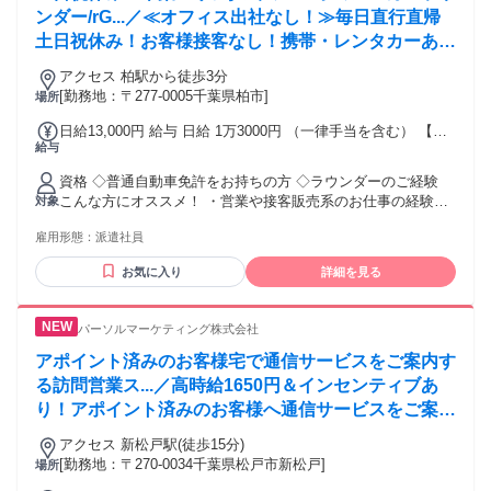
ンダー/rG...／≪オフィス出社なし！≫毎日直行直帰
土日祝休み！お客様接客なし！携帯・レンタカーあ
り！ノルマなし
アクセス 柏駅から徒歩3分
[勤務地：〒277-0005千葉県柏市]
場所
日給13,000円 給与 日給 1万3000円 （一律手当を含む） 【月
給与
収例】 日給13,000円×21日＝273,000円 ※携帯販売や営業・ラ
ウンダー経験が無い方は12,500円からのスタートとなります
資格 ◇普通自動車免許をお持ちの方 ◇ラウンダーのご経験
交通費：交通費支給
こんな方にオススメ！ ・営業や接客販売系のお仕事の経験が
対象
ある方 ・楽しみながら働きたい方 ・人と話すのが好きな方
雇用形態：
派遣社員
・安定した企業で働きたい方
お気に入り
詳細を見る
パーソルマーケティング株式会社
アポイント済みのお客様宅で通信サービスをご案内す
る訪問営業ス...／高時給1650円＆インセンティブあ
り！アポイント済みのお客様へ通信サービスをご案内
する訪問営業♪月収25万円以上＋成果に応じて収入ア
アクセス 新松戸駅(徒歩15分)
ップ◎研修充実で経験を活かせる長期のお仕事です！
[勤務地：〒270-0034千葉県松戸市新松戸]
場所