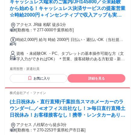
キャッシュレス端末のご案内/JFI145800／☆未経験
から始める！キャッシュレス決済サービスの提案営業
☆時給2000円＋インセンティブで収入アップも実現
できます！
アクセス JR線 柏駅 徒歩1分
[勤務地：〒277-0000千葉県柏市]
場所
時給2,000円 給与 時給 2000円 日払い・週払いOK（当社規
給与
定） 交通費：交通費支給 当社規定支給
資格 ・未経験OK ・PC、タブレットの基本操作可能な方（文
字入力ができればOK） ＊営業、接客経験のある方歓迎 - 新し
対象
い挑戦を楽しみながら成長したい方！ これまでの経験は一切
雇用形態：
派遣社員
問いません！ 「新しいことにチャレンジしたい」 「自分の力
で道を切り開いていきたい」 という前向きな気持ちを大歓迎
お気に入り
詳細を見る
します！ PCやタブレットでの文字入力など、 基本的な操作
ができれば問題ありません！
株式会社アイ・ファイン
(土日祝休み・直行直帰)千葉担当スマホメーカーのラ
ウンダー/...／≪オフィス出社なし！≫毎日直行直帰土
日祝休み！お客様接客なし！携帯・レンタカーあり！
ノルマなし
アクセス 八柱駅から徒歩3分
[勤務地：〒270-2253千葉県松戸市日暮]
場所