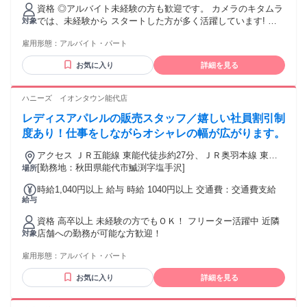
資格 ◎アルバイト未経験の方も歓迎です。 カメラのキタムラ
では、未経験から スタートした方が多く活躍しています! ◎
対象
学生、主婦(夫)、フリーター活躍中♪ ◎高校生の方は学校の許
雇用形態：
アルバイト・パート
可証が 必要です。 ◎長期勤務（6か月以上）の募集です。 ◎
簡単なPC操作可能な方歓迎！
お気に入り
詳細を見る
ハニーズ イオンタウン能代店
レディスアパレルの販売スタッフ／嬉しい社員割引制
度あり！仕事をしながらオシャレの幅が広がります。
アクセス ＪＲ五能線 東能代徒歩約27分、ＪＲ奥羽本線 東能
代徒歩約27分、ＪＲ奥羽本線 鶴形徒歩約49分 東急東横線「綱
[勤務地：秋田県能代市鰄渕字塩手沢]
場所
島駅」より徒歩10分
時給1,040円以上 給与 時給 1040円以上 交通費：交通費支給
給与
資格 高卒以上 未経験の方でもＯＫ！ フリーター活躍中 近隣
店舗への勤務が可能な方歓迎！
対象
雇用形態：
アルバイト・パート
お気に入り
詳細を見る