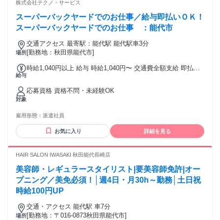
株式会社テクノ・サービス
スーパーバックヤードでのお仕事／給与即払いＯＫ！
スーパーバックヤードでのお仕事 ：能代市
交通アクセス 最寄駅：能代駅 能代駅車3分
[勤務地：秋田県能代市]
場所
時給1,040円以上 給与 時給1,040円〜 交通費全額支給 即払い
給与
制度有 勤務時間に応じて、給与は1分単位で支給
応募資格 資格不問・未経験OK
対象
雇用形態：
派遣社員
お気に入り
詳細を見る
HAIR SALON IWASAKI 秋田能代長崎店
美容師・レギュラースタイリスト|要美容師免許|オー
プニング／美免必須！│週4日・月30h～勤務│土日祝
時給100円UP
交通・アクセス 能代駅 車7分
[勤務地：〒016-0873秋田県能代市]
場所