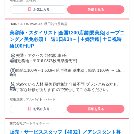
雇用形態：
正社員
せます！ 必須要件 ・美容師免許もしくは理容師免許をお持ち
額にかかわらず一律1万円を支給 します。 ■上記都道府県以外
の方 ジュニアスタイリスト経験のみという方も歓迎！
の勤務の場合 ●スタイリスト：月給24万5000円～27万5000円
お気に入り
詳細を見る
＋インセンティブ そのうち・・・ 基本給：23.5万円～26.5万
円 調整手当：月1万円。（入社後12か月間に限り支給） イン
HAIR SALON IWASAKI 秋田能代長崎店
センティブの支給の有無・金額にかかわらず一律1万円を支給
します。 ※ご経験、配属地域等により決定、実績・人事評価
美容師・スタイリスト|全国1200店舗|要美免|オープニ
等に応じて年次昇給します。 交通費全額支給 自動車通勤応相
ング／美免必須！│週1日&3h～│主婦活躍│土日祝時
談 昇給年1回（7月） 賞与年2回（7月・12月） 扶養手当
給100円UP
交通・アクセス 能代駅 車7分
[勤務地：〒016-0873秋田県能代市]
場所
時給1,100円～1,600円 給与詳細 基本給：時給 1100円 〜 1600
給与
円 ※土日祝は時給100円アップ！
求めている人材 要美容師免許 年齢不問 ブランクある方も、
丁寧な研修があります ので安心してご応募ください。
対象
雇用形態：
アルバイト・パート
お気に入り
詳細を見る
株式会社アートネイチャー
販売・サービススタッフ【4032】／アシスタント募