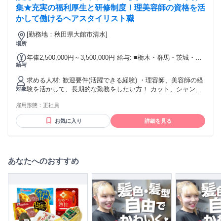
集★充実の福利厚生と研修制度！理美容師の資格を活
かして働けるヘアスタイリスト職
[勤務地：秋田県大館市清水]
場所
年俸2,500,000円～3,500,000円 給与: ■栃木・群馬・茨城・埼
給与
玉・千葉・東京・神奈川・岐阜・静岡・愛知・三重・滋賀・
奈良・和歌山・京都・大阪・兵庫のいずれか勤務の場合 ●月
求める人材: 歓迎要件(活躍できる経験) ・理容師、美容師の経
給22万9000円〜23万4000円＋インセンティブ そのうち・・・
験を活かして、長期的な勤務をしたい方！ カット、シャンプ
対象
基本給：21万9000円～22万4000円 調整手当：月1万円。（入
ー当の技術とヘアケア、スタイル提案の経験をそのまま活か
社後12か月間に限り支給） インセンティブの支給の有無・金
雇用形態：
正社員
せます！アシスタント経験のみという方歓迎！ 必須要件 ・美
額にかかわらず一律1万円を支給 します。 ■上記都道府県以外
容師免許もしくは理容師免許をお持ちの方 （美容室での勤務
の勤務の場合 ●アシスタント：月給22万4000円～22万9000円
お気に入り
詳細を見る
経験4ヵ月以上が必須）
＋インセンティブ そのうち・・・ 基本給：21万4000円～21
万9000円 調整手当：月1万円。（入社後12か月間に限り支
給） インセンティブの支給の有無・金額にかかわらず一律1万
円を支給 します。 【平均年収事例】 4年目(スタイリスト):平
あなたへのおすすめ
均年収388万円 6年目(主任) :平均年収472万円 9年目(店長) :平
均年収648万円 ※ご経験、配属地域等により決定、実績・人
事評価等に応じて年次昇給します。 交通費全額支給 自動車通
勤応相談 昇給年1回（7月） 賞与年2回（7月・12月） 扶養手
当