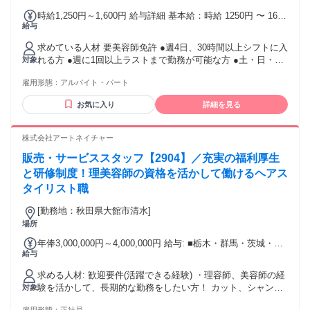
時給1,250円～1,600円 給与詳細 基本給：時給 1250円 〜 1600
給与
円 ※土日祝は時給100円アップ！
求めている人材 要美容師免許 ●週4日、30時間以上シフトに入
れる方 ●週に1回以上ラストまで勤務が可能な方 ●土・日・祝
対象
いずれか働ける方 年齢不問 ※ブランクあるスタイリストの方
雇用形態：
アルバイト・パート
も、丁寧な研修がありますので安心してご応募ください。
お気に入り
詳細を見る
株式会社アートネイチャー
販売・サービススタッフ【2904】／充実の福利厚生
と研修制度！理美容師の資格を活かして働けるヘアス
タイリスト職
[勤務地：秋田県大館市清水]
場所
年俸3,000,000円～4,000,000円 給与: ■栃木・群馬・茨城・埼
給与
玉・千葉・東京・神奈川・岐阜・静岡・愛知・三重・滋賀・
奈良・和歌山・京都・大阪・兵庫のいずれか勤務の場合 ●ス
求める人材: 歓迎要件(活躍できる経験) ・理容師、美容師の経
タイリスト：月給25万円～28万円＋インセンティブ そのう
験を活かして、長期的な勤務をしたい方！ カット、シャンプ
対象
ち・・・ 基本給：24万円～27万円 調整手当：月1万円。（入
ー当の技術とヘアケア、スタイル提案の経験をそのまま活か
社後12か月間に限り支給） インセンティブの支給の有無・金