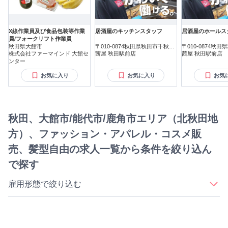
X線作業員及び食品包装等作業
居酒屋のキッチンスタッフ
居酒屋のホールス
員/フォークリフト作業員
秋田県大館市
〒010-0874秋田県秋田市千秋久
〒010-0874秋
株式会社ファーマインド 大館セ
保田町
茜屋 秋田駅前店
保田町
茜屋 秋田駅前店
ンター
お気に入り
お気に入り
お気
秋田、大館市/能代市/鹿角市エリア（北秋田地
方）、ファッション・アパレル・コスメ販
売、髪型自由の求人一覧から条件を絞り込ん
で探す
雇用形態で絞り込む
｜
｜
｜
｜
正社員
契約社員
アルバイト・パート
派遣社員
業務委託