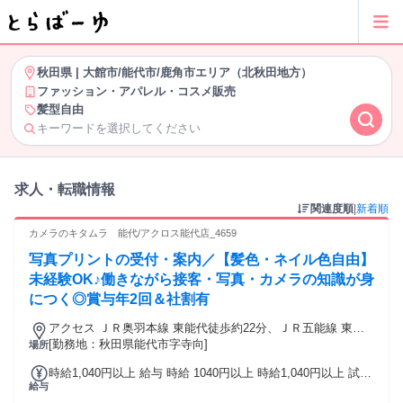
秋田県
|
大館市/能代市/鹿角市エリア（北秋田地方）
ファッション・アパレル・コスメ販売
髪型自由
キーワードを選択してください
求人・転職情報
関連度順
|
新着順
カメラのキタムラ 能代/アクロス能代店_4659
写真プリントの受付・案内／【髪色・ネイル色自由】
未経験OK♪働きながら接客・写真・カメラの知識が身
につく◎賞与年2回＆社割有
アクセス ＪＲ奥羽本線 東能代徒歩約22分、ＪＲ五能線 東能
代徒歩約22分、ＪＲ五能線 能代徒歩約43分 五能線「能代駅」
[勤務地：秋田県能代市字寺向]
場所
から車15分
時給1,040円以上 給与 時給 1040円以上 時給1,040円以上 試用
給与
期間中 時給1,040円以上(試用期間60日) 交通費：交通費支給